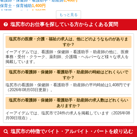
看護師・保健師・看護助手・助産師
1,408円
保育士・保育補助
1,400円
介護職・ヘルパー
1,386円
もっと見る
広報・宣伝
1,350円
その他IT・クリエイティブ
1,350円
塩尻市のお仕事を探している方からよくある質問
CADオペレーター・積算
1,350円
ファストフード・デリ
1,317円
塩尻市の他の職種の平均時給を見る
塩尻市の医療・介護・福祉の求人は、他にどのようなものがありま
すか？
イーアイデムでは、看護師・保健師・看護助手・助産師の他に、医療
事務・受付・クラーク、薬剤師、介護職・ヘルパーなど様々な求人を
掲載しています。
塩尻市の看護師・保健師・看護助手・助産師の時給はどれくらいで
すか？
塩尻市の看護師・保健師・看護助手・助産師の平均時給は1,408円です
（2026年08月03日更新）。
塩尻市の看護師・保健師・看護助手・助産師の求人数はどれくらい
ありますか？
イーアイデムでは、塩尻市で24件の求人を掲載しています（2026年08
月09日現在）。
塩尻市の特徴でバイト・アルバイト・パートを絞り込む