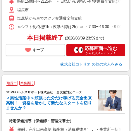
時給1500円〜2125円 ＜日払い有/週払い有/交通費全支給(ガソリ
塩尻市
塩尻駅から車でスグ／交通費全額支給
≪シフト制/休憩1h（夜勤の際は2h）≫ ・7:30〜16:30 ・9:00〜18
本日掲載終了
(2026/08/09 23:59まで)
応募画面へ進む
キープ
かんたん3ステップ！
株式会社コトリオ
の他の求人をみる
塩尻市
業務委託
SOMPOヘルスサポート株式会社 全支援対応コース
＜男性活躍中＞頑張った分だけ稼げる完全出来
高制！ 資格を活かして新たなスタートを切り
ませんか？
支
特定保健指導（保健師・管理栄養士）
報酬：完全出来高制 報酬額（消費税抜き）： ・事業所一括面談(対面) 