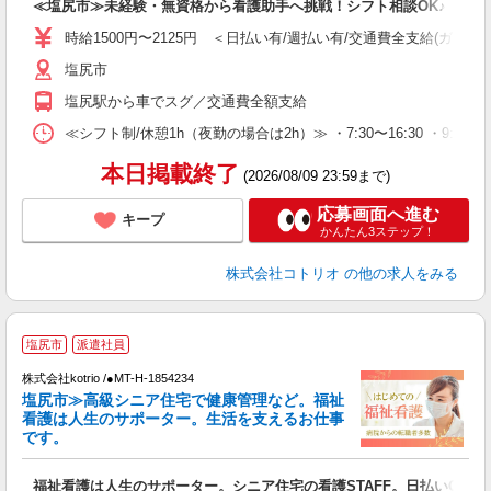
≪塩尻市≫未経験・無資格から看護助手へ挑戦！シフト相談OK♪
役
時給1500円〜2125円 ＜日払い有/週払い有/交通費全支給(ガソリ
塩尻市
塩尻駅から車でスグ／交通費全額支給
≪シフト制/休憩1h（夜勤の場合は2h）≫ ・7:30〜16:30 ・9:0
本日掲載終了
(2026/08/09 23:59まで)
応募画面へ進む
キープ
かんたん3ステップ！
株式会社コトリオ
の他の求人をみる
【
塩尻市
派遣社員
株式会社kotrio /●MT-H-1854234
女
塩尻市≫高級シニア住宅で健康管理など。福祉
ド
看護は人生のサポーター。生活を支えるお仕事
活
です。
ル
自
福祉看護は人生のサポーター。シニア住宅の看護STAFF。日払いOK