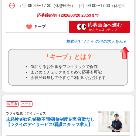
な
（1）08:30〜17:30（休憩60分） （2）09:00〜17:00（休
髪
応募締め切り2026/08/20 23:59まで
応募画面へ進む
キープ
かんたん3ステップ！
株式会社ツクイ
の他の求人をみる
「キープ」とは？
気になるお仕事をワンクリックで保存
まとめてチェック＆まとめて応募も可能
会員登録無しで今すぐご利用いただけます
塩尻市
パート
ツクイ塩尻（デイサービス）
未経験者歓迎/経験不問/研修制度充実/夜勤なし
【ツクイのデイサービス/看護スタッフ求人】