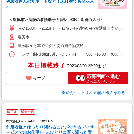
や患者さんのサポートなど！未経験でも高収入
活
♪
ル
自
＜塩尻市＞病院の看護助手＊日払いOK！即高収入可♪
役
時給1500円〜2125円 ＜日払い有/週払い有/交通費全支給(ガソリ
塩尻市
塩尻駅から車でスグ／交通費全額支給
＜シフト制/休憩1h/週3〜OK＞ 例） ・7:00〜16:00 ・9:00〜18:0
本日掲載終了
(2026/08/09 23:59まで)
応募画面へ進む
キープ
かんたん3ステップ！
株式会社コトリオ
の他の求人をみる
応
塩尻市
派遣社員
株式会社kotrio /●MT-H-2021465
女
利用者様とゆったり関わることができるデイサ
ド
ービスでのお仕事♪一人ひとりに寄り添った看