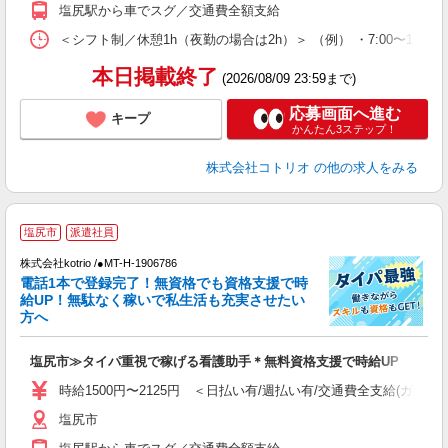
塩尻駅から車でスグ／交通費全額支給
＜シフト制／休憩1h（夜勤の場合は2h）＞ （例） ・7:00〜16:00 ・
本日掲載終了
(2026/08/09 23:59まで)
応募画面へ進む
キープ
かんたん3ステップ！
株式会社コトリオ
の他の求人をみる
塩尻市
派遣社員
給
株式会社kotrio /●MT-H-1906786
更
電話1本で登録完了！無資格でも資格支援で時
給UP！無駄なく稼いで私生活も充実させたい
女
方へ
ド
活
塩尻市≫タイパ重視で稼げる看護助手＊無料資格支援で時給UP
ル
自
時給1500円〜2125円 ＜日払い有/週払い有/交通費全支給(ガソリ
塩尻市
役