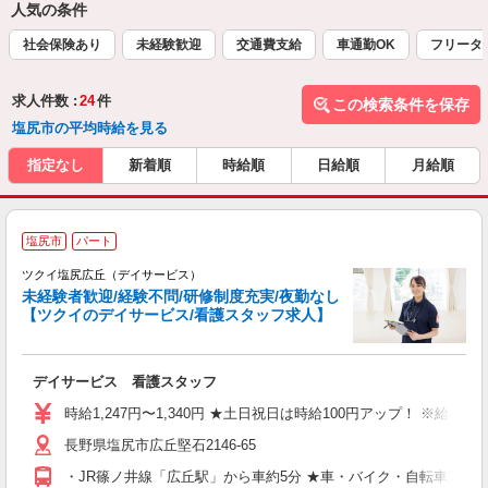
人気の条件
社会保険あり
未経験歓迎
交通費支給
車通勤OK
フリータ
求人件数 :
24
件
この検索条件を保存
塩尻市の平均時給を見る
指定なし
新着順
時給順
日給順
月給順
塩尻市
パート
ツクイ塩尻広丘（デイサービス）
未経験者歓迎/経験不問/研修制度充実/夜勤なし
【ツクイのデイサービス/看護スタッフ求人】
各
デイサービス 看護スタッフ
入
り
時給1,247円〜1,340円 ★土日祝日は時給100円アップ！ ※給
リ
長野県塩尻市広丘堅石2146-65
ー
O
・JR篠ノ井線「広丘駅」から車約5分 ★車・バイク・自転車通勤