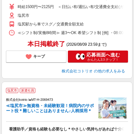
役
時給1500円〜2125円 ＜日払い有/週払い有/交通費全支給(ガソリ
塩尻市
塩尻駅から車でスグ／交通費全額支給
≪シフト制/実働8時間≫ 週3〜OK 希望シフト制 [例] ・08:00 〜 17:0
本日掲載終了
(2026/08/09 23:59まで)
応募画面へ進む
キープ
かんたん3ステップ！
株式会社コトリオ
の他の求人をみる
2
塩尻市
派遣社員
株式会社kotrio /●MT-H-2069473
女
≪塩尻市≫無資格・未経験歓迎！病院内のサポ
ド
ート役＊難しいことはありません♪人柄採用＊
活
ル
自
看護助手／資格も経験も必要なし＊やさしい気持ちがあれば十分◎