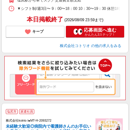
塩尻駅から車でスグ／交通費全額支給
▼シフト制/週3日〜 9：00〜18：00 10：30〜19：30 休憩1時
本日掲載終了
(2026/08/09 23:59まで)
応募画面へ進む
キープ
かんたん3ステップ！
株式会社コトリオ
の他の求人をみる
塩尻市
派遣社員
◎
株式会社kotrio /●MT-H-2093272
女
未経験大歓迎◎病院内で看護師さんのお手伝い
ド