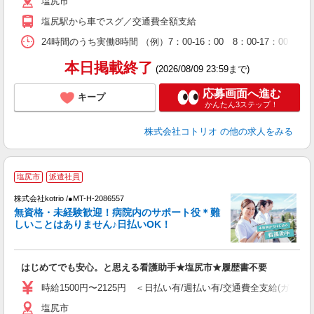
塩尻市
塩尻駅から車でスグ／交通費全額支給
24時間のうち実働8時間 （例）7：00-16：00 8：00-17：00
本日掲載終了
(2026/08/09 23:59まで)
応募画面へ進む
キープ
かんたん3ステップ！
株式会社コトリオ
の他の求人をみる
2
塩尻市
派遣社員
株式会社kotrio /●MT-H-2086557
女
無資格・未経験歓迎！病院内のサポート役＊難
ド
しいことはありません♪日払いOK！
活
ル
自
はじめてでも安心。と思える看護助手★塩尻市★履歴書不要
役
時給1500円〜2125円 ＜日払い有/週払い有/交通費全支給(ガソリ
塩尻市