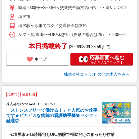
役
時給2000円〜2500円＜交通費全額支給/日払い・週払いOK/履歴書
塩尻市
塩尻駅から車でスグ／交通費全額支給
シフト制/週3日〜OK/休憩1h（夜勤の場合は2h） ・8:00〜17:00 ・
本日掲載終了
(2026/08/09 23:59まで)
応募画面へ進む
キープ
かんたん3ステップ！
株式会社コトリオ
の他の求人をみる
塩尻市
派遣社員
株式会社kotrio /●MT-H-1811759
活
「ストレスフリーで働ける！」と人気のお仕事
です★ピカピカな病院の看護助手募集⇒シフト
女
融通◎
ド
活
≪塩尻市≫16時帰宅もOK♪病院で補助だけのまったり作業
ル