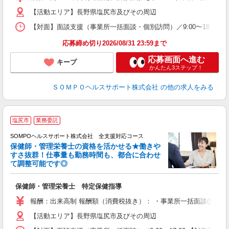
【活動エリア】長野県塩尻市及びその周辺
【対面】面談支援（事業所一括面談・個別訪問）／9:00〜18:00の
応募締め切り2026/08/31 23:59まで
応募画面へ進む
キープ
かんたん3ステップ！
ＳＯＭＰＯヘルスサポート株式会社
の他の求人をみる
塩尻市
業務委託
SOMPOヘルスサポート株式会社 全支援対応コース
保健師・管理栄養士の資格を活かせる★働きや
すさ抜群！仕事量も勤務時間も、都合に合わせ
て調整可能です◎
支
保健師・管理栄養士 特定保健指導
報酬：出来高制 報酬額（消費税抜き）： ・事業所一括面談(対面) 1日：
【活動エリア】長野県塩尻市及びその周辺