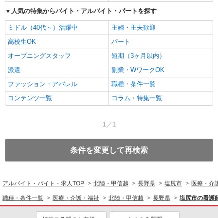
人気の特集からバイト・アルバイト・パートを探す
ミドル（40代～）活躍中
主婦・主夫歓迎
高校生OK
パート
オープニングスタッフ
短期（3ヶ月以内）
派遣
副業・WワークOK
ファッション・アパレル
職種・条件一覧
コンテンツ一覧
コラム・特集一覧
1／1
条件を変更して再検索
アルバイト・バイト・求人TOP
北陸・甲信越
長野県
塩尻市
医療・介
職種・条件一覧
医療・介護・福祉
北陸・甲信越
長野県
塩尻市の看護