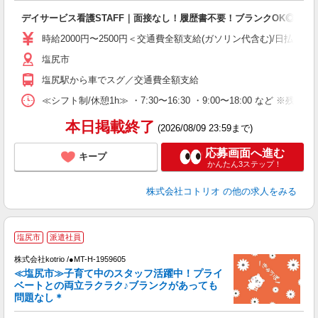
自
デイサービス看護STAFF｜面接なし！履歴書不要！ブランクOK◎
役
時給2000円〜2500円＜交通費全額支給(ガソリン代含む)/日払い可
塩尻市
塩尻駅から車でスグ／交通費全額支給
≪シフト制/休憩1h≫ ・7:30〜16:30 ・9:00〜18:00 など ※残業
本日掲載終了
(2026/08/09 23:59まで)
応募画面へ進む
キープ
かんたん3ステップ！
株式会社コトリオ
の他の求人をみる
塩尻市
派遣社員
株式会社kotrio /●MT-H-1959605
女
≪塩尻市≫子育て中のスタッフ活躍中！プライ
ド
ベートとの両立ラクラク♪ブランクがあっても
活
問題なし＊
ル