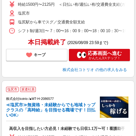
自
時給1500円〜2125円 ＜日払い有/週払い有/交通費全支給(ガソリ
塩尻市
役
塩尻駅から車でスグ／交通費全額支給
シフト制/週3日〜 7：00〜16：00 9：00〜18：00 10：30
本日掲載終了
(2026/08/09 23:59まで)
応募画面へ進む
キープ
かんたん3ステップ！
株式会社コトリオ
の他の求人をみる
2
塩尻市
派遣社員
株式会社kotrio /●MT-H-2086577
女
≪塩尻市≫無資格・未経験からでも地域トップ
ド
クラスの「高時給」を目指せる職場です！日払
活
いOK♪
ル
自
高収入を目指したい方必見！未経験でも日収1.1万〜可！看護助手
役