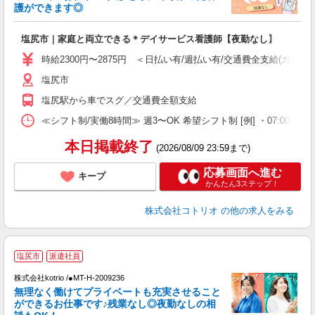
活
護ができます◎
ル
自
塩尻市｜家庭と両立できる＊デイサービス看護師【夜勤なし】
役
時給2300円〜2875円 ＜日払い有/週払い有/交通費全支給(ガソリ
塩尻市
塩尻駅から車でスグ／交通費全額支給
≪シフト制/実働8時間≫ 週3〜OK 希望シフト制 [例] ・07:00 〜 16:00
本日掲載終了
(2026/08/09 23:59まで)
応募画面へ進む
キープ
かんたん3ステップ！
株式会社コトリオ
の他の求人をみる
塩尻市
派遣社員
日
株式会社kotrio /●MT-H-2009236
女
無理なく働けてプライベートも充実させること
ド
ができるお仕事です♪残業なし◎夜勤なしの相
活