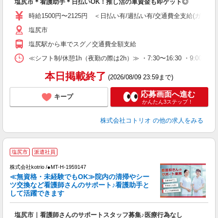
塩尻市＊看護助手＊日払いOK！推し活の軍資金も即ゲット◎
役
時給1500円〜2125円 ＜日払い有/週払い有/交通費全支給(ガソリ
塩尻市
塩尻駅から車でスグ／交通費全額支給
≪シフト制/休憩1h（夜勤の際は2h）≫ ・7:30〜16:30 ・9:00〜18
本日掲載終了
(2026/08/09 23:59まで)
応募画面へ進む
キープ
かんたん3ステップ！
株式会社コトリオ
の他の求人をみる
塩尻市
派遣社員
株式会社kotrio /●MT-H-1959147
女
≪無資格・未経験でもOK≫院内の清掃やシー
ド
ツ交換など看護師さんのサポート♪看護助手と
活
して活躍できます
ル
自
塩尻市｜看護師さんのサポートスタッフ募集♪医療行為なし