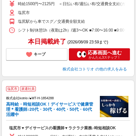
役
時給1500円〜2125円 ＜日払い有/週払い有/交通費全支給(ガソリ
塩尻市
塩尻駅から車でスグ／交通費全額支給
シフト制/休憩1h（夜勤は2h）/週3〜OK ■7:00〜16:00 ■9:00〜1
本日掲載終了
(2026/08/09 23:59まで)
応募画面へ進む
キープ
かんたん3ステップ！
株式会社コトリオ
の他の求人をみる
塩尻市
派遣社員
払
株式会社kotrio /●MT-H-1854288
女
高時給・時短相談OK！デイサービスで健康管
ド
理＊看護師♪20代・30代・40代・50代・60代
活
活躍中
ル
自
塩尻市▼デイサービスの看護師▼ラクラク業務♪時短相談OK
役