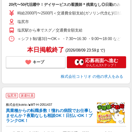
自
20代〜50代活躍中！デイサービスの看護師＊残業なし◎日勤のみ
役
時給2000円〜2500円＜交通費全額支給(ガソリン代含む)/日払い可
塩尻市
塩尻駅から車でスグ／交通費全額支給
＜シフト制/週3日〜OK＞ ・7:30〜16:30 ・9:00〜18:00 など ※
本日掲載終了
(2026/08/09 23:59まで)
応募画面へ進む
キープ
かんたん3ステップ！
株式会社コトリオ
の他の求人をみる
2
塩尻市
派遣社員
株式会社kotrio /●MT-H-2051437
女
異業種からの転職多数！憧れの病院でお仕事し
ド
ませんか？夜勤なしも相談OK！日払いOK！ブ
活
ランクOK！
ル
自