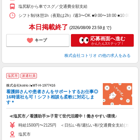
塩尻駅から車でスグ／交通費全額支給
シフト制/休憩1h（夜勤は2h）/週3〜OK ■9:00〜18:00 ■10:00〜
本日掲載終了
(2026/08/09 23:59まで)
応募画面へ進む
キープ
かんたん3ステップ！
株式会社コトリオ
の他の求人をみる
塩尻市
派遣社員
株式会社kotrio /●MT-H-1977416
女
看護師さんや患者さんをサポートするお仕事◎
ド
16時退社も可！シフト相談も柔軟に対応しま
活
す＊
ル
自
≪塩尻市／看護助手≫子育て世代活躍中！働きやすい環境♪
役
時給1500円〜2125円 ＜日払い有/週払い有/交通費全支給(ガソリ
塩尻市