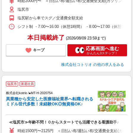
時給2000円〜 ＜日払い有/週払い有/交通費全支給(ガソリン代含む
塩尻市
塩尻駅から車でスグ／交通費全額支給
シフト制 ・7:00〜16:00（休憩1時間） ・8:00〜17:00（休憩
本日掲載終了
(2026/08/09 23:59まで)
応募画面へ進む
キープ
かんたん3ステップ！
株式会社コトリオ
の他の求人をみる
塩尻市
派遣社員
募
株式会社kotrio /●MT-H-2020754
女
異業種から安定した医療福祉業界へ転職される
ド
ミドル世代多数！未経験OK◎無資格OK♪
活
ル
自
≪塩尻市≫年齢不問！０からスタートでも活躍できる看護助手♪
役
時給1500円〜2125円 ＜日払い有/週払い有/交通費全支給(ガソリ