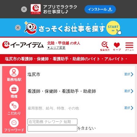
北陸・甲信越
の求人
▼エリア変更
塩尻市の看護師・保健師・看護助手・助産師のバイト・アルバイト・
パートの求人情報一覧
塩尻市
選択
勤務地/駅
看護師・保健師・看護助手・助産師
選択
職種
雇用形態、給与、特徴、その他
選択
こだわり
を含まない
フリーワード