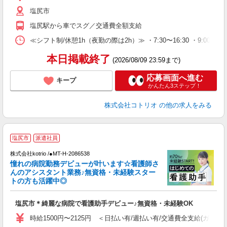
塩尻市
塩尻駅から車でスグ／交通費全額支給
≪シフト制/休憩1h（夜勤の際は2h）≫ ・7:30〜16:30 ・9:00〜18
本日掲載終了
(2026/08/09 23:59まで)
応募画面へ進む
キープ
かんたん3ステップ！
株式会社コトリオ
の他の求人をみる
塩尻市
派遣社員
株式会社kotrio /●MT-H-2086538
女
憧れの病院勤務デビューが叶います☆看護師さ
ド
んのアシスタント業務♪無資格・未経験スター
活
トの方も活躍中◎
ル
自
塩尻市＊綺麗な病院で看護助手デビュー♪無資格・未経験OK
役
時給1500円〜2125円 ＜日払い有/週払い有/交通費全支給(ガソリ