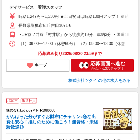
各
デイサービス 看護スタッフ
入
り
時給1,247円〜1,330円 ★土日祝日は時給100円アップ！ ※給
リ
長野県塩尻市広丘吉田1071-6
ー
O
・JR篠ノ井線「村井駅」から徒歩約19分、車約3分 ・国道19号
な
（1）09:00〜17:00（休憩60分） （2）09:00〜13:00（休憩 
髪
応募締め切り2026/08/20 23:59まで
応募画面へ進む
キープ
かんたん3ステップ！
株式会社ツクイ
の他の求人をみる
2
塩尻市
派遣社員
株式会社kotrio /●MT-H-1980688
女
がんばった分がすぐお財布にチャリン♪急な出
ド
費も安心！推しのために働こう！無資格・未経
活
験歓迎◎
ル
自