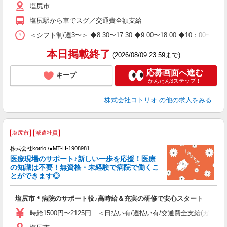
塩尻市
塩尻駅から車でスグ／交通費全額支給
＜シフト制/週3〜＞ ◆8:30〜17:30 ◆9:00〜18:00 ◆10：00〜1
本日掲載終了
(2026/08/09 23:59まで)
応募画面へ進む
キープ
かんたん3ステップ！
株式会社コトリオ
の他の求人をみる
塩尻市
派遣社員
株式会社kotrio /●MT-H-1908981
女
医療現場のサポート♪新しい一歩を応援！医療
ド
の知識は不要！無資格・未経験で病院で働くこ
活
とができます◎
ル
自
塩尻市＊病院のサポート役♪高時給＆充実の研修で安心スタート
役
時給1500円〜2125円 ＜日払い有/週払い有/交通費全支給(ガソリ