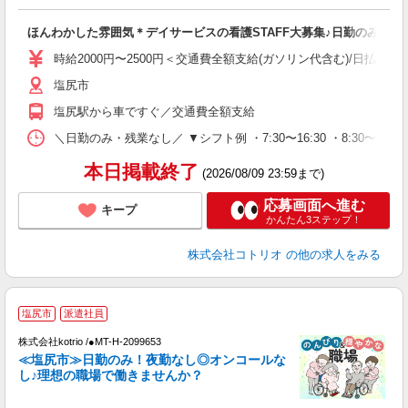
ル
自
ほんわかした雰囲気＊デイサービスの看護STAFF大募集♪日勤のみ
役
時給2000円〜2500円＜交通費全額支給(ガソリン代含む)/日払い可
塩尻市
塩尻駅から車ですぐ／交通費全額支給
＼日勤のみ・残業なし／ ▼シフト例 ・7:30〜16:30 ・8:30〜17:30 
本日掲載終了
(2026/08/09 23:59まで)
応募画面へ進む
キープ
かんたん3ステップ！
株式会社コトリオ
の他の求人をみる
≪
塩尻市
派遣社員
株式会社kotrio /●MT-H-2099653
女
≪塩尻市≫日勤のみ！夜勤なし◎オンコールな
ド
し♪理想の職場で働きませんか？
活
ル