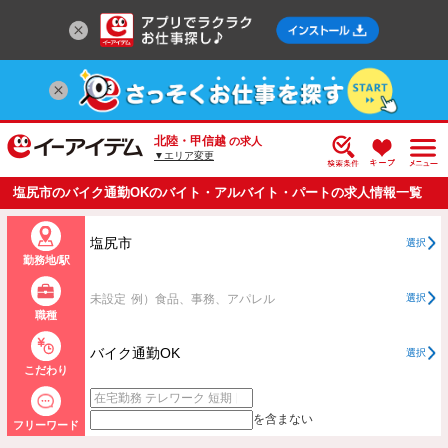
北陸・甲信越
の求人
▼エリア変更
塩尻市のバイク通勤OKのバイト・アルバイト・パートの求人情報一覧
塩尻市
選択
勤務地/駅
未設定
例）食品、事務、アパレル
選択
職種
バイク通勤OK
選択
こだわり
を含まない
フリーワード