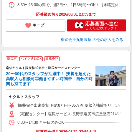
平
8:30〜23:00の間で、週2日〜、1日3時間〜OK！［水曜定
型
応募締め切り2026/08/31 23:59まで
応募画面へ進む
キープ
かんたん3ステップ！
株式会社丸亀製麺
の他の求人をみる
＼
塩尻市
バイク通勤OK
業務委託
代
南信ヤクルト販売株式会社／塩尻サービスセンター
20〜60代のスタッフが活躍中！ 扶養を超えた
高収入も相談可◎働きやすい時間帯！自分の時
間も持てます
立
ヤクルトスタッフ
未
バ
報酬/完全出来高制 月給8万円〜36万円 ※収入補償あり 3か月間
【宅配センター】塩尻サービス 長野県塩尻市広丘堅石2146-765
8:30〜14:30 ＊平日のみOK ―――――――――――――――
応募締め切り2026/08/31 23:59まで