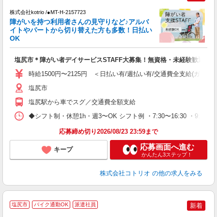
株式会社kotrio /●MT-H-2157723
女
障がいを持つ利用者さんの見守りなど♪アルバ
ド
イトやパートから切り替えた方も多数！日払い
活
OK
ル
自
塩尻市＊障がい者デイサービスSTAFF大募集！無資格・未経験歓迎
役
時給1500円〜2125円 ＜日払い有/週払い有/交通費全支給(ガソリ
塩尻市
塩尻駅から車でスグ／交通費全額支給
◆シフト制・休憩1h・週3〜OK シフト例 ・7:30〜16:30 ・9:00〜
応募締め切り2026/08/23 23:59まで
応募画面へ進む
キープ
かんたん3ステップ！
株式会社コトリオ
の他の求人をみる
2
塩尻市
バイク通勤OK
派遣社員
新着