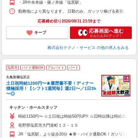
・JR中央本線・篠ノ井線「塩尻駅」
勤務地により異なります。 日勤のみ、ガッツリ稼げる夜勤、シフトによる交
応募締め切り2026/08/31 23:59まで
応募画面へ進む
キープ
かんたん3ステップ！
株式会社テクノ・サービス
の他の求人をみる
塩尻市
バイク通勤OK
アルバイト
パート
丸亀製麺塩尻店
土日祝時給1200円〜★履歴書不要！ディナー
積極採用！【シフト1週間毎】週2日〜／1日3h
〜◎
ル
キッチン・ホールスタッフ
入
者
時給1150円〜 ☆土日祝は時給50円UP!! ☆22時以降は時給25％U
歓
長野県塩尻市大門泉町１２－１５
～
り
JR「塩尻駅」より徒歩20分 ★車・バイク通勤OK！ガソリン代
O