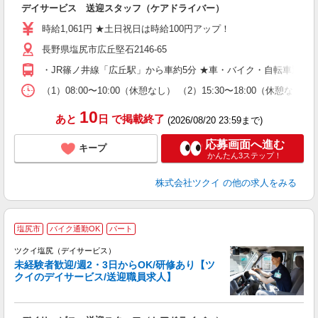
デイサービス 送迎スタッフ（ケアドライバー）
入
り
時給1,061円 ★土日祝日は時給100円アップ！
リ
長野県塩尻市広丘堅石2146-65
ー
O
・JR篠ノ井線「広丘駅」から車約5分 ★車・バイク・自転車通勤
な
（1）08:00〜10:00（休憩なし） （2）15:30〜18:00
髪
10
あと
日
で掲載終了
(2026/08/20 23:59まで)
応募画面へ進む
キープ
かんたん3ステップ！
株式会社ツクイ
の他の求人をみる
塩尻市
バイク通勤OK
パート
ツクイ塩尻（デイサービス）
未経験者歓迎/週2・3日からOK/研修あり【ツ
クイのデイサービス/送迎職員求人】
各