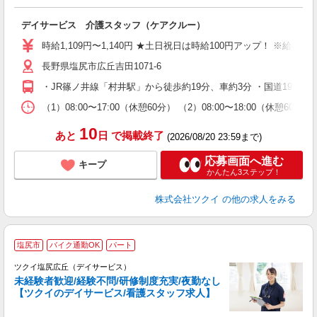
各
デイサービス 介護スタッフ（ケアクルー）
入
り
時給1,109円〜1,140円 ★土日祝日は時給100円アップ！ ※給
リ
長野県塩尻市広丘吉田1071-6
ー
O
・JR篠ノ井線「村井駅」から徒歩約19分、車約3分 ・国道19号
な
（1）08:00〜17:00（休憩60分） （2）08:00〜18:00（休憩6
髪
10
あと
日
で掲載終了
(2026/08/20 23:59まで)
応募画面へ進む
キープ
かんたん3ステップ！
株式会社ツクイ
の他の求人をみる
塩尻市
バイク通勤OK
パート
ツクイ塩尻広丘（デイサービス）
未経験者歓迎/経験不問/研修制度充実/夜勤なし
【ツクイのデイサービス/看護スタッフ求人】