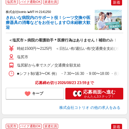
塩尻市
バイク通勤OK
派遣社員
新着
株式会社kotrio /●MT-H-2141250
女
きれいな病院内のサポート役！シーツ交換や医
ド
療器具の消毒などをお任せします◎未経験大歓
活
迎
ル
自
＜塩尻市＞病院の看護助手＊医療行為はありません！補助のみ！
役
時給1500円〜2125円 ＜日払い有/週払い有/交通費全支給(ガソリ
塩尻市
塩尻駅から車でスグ／交通費全額支給
■シフト制/週3〜OK 例） ・7:30〜16:30 ・9:00〜18:00 ・夜勤16
応募締め切り2026/08/23 23:59まで
応募画面へ進む
キープ
かんたん3ステップ！
株式会社コトリオ
の他の求人をみる
塩尻市
バイク通勤OK
派遣社員
新着
3