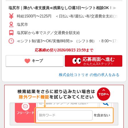
自
塩尻市｜障がい者支援員≪残業なし◎週3日〜シフト相談OK！≫
役
時給1500円〜2125円 ＜日払い有/週払い有/交通費全支給(ガソリ
塩尻市
塩尻駅から車でスグ／交通費全額支給
≪シフト制/週3〜OK/実働8時間≫ （シフト例） ・8:00〜17:00 ・
応募締め切り2026/08/23 23:59まで
応募画面へ進む
キープ
かんたん3ステップ！
株式会社コトリオ
の他の求人をみる