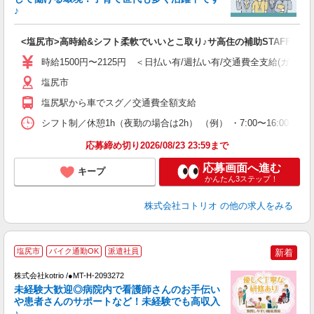
活
♪
ル
自
<塩尻市>高時給&シフト柔軟でいいとこ取り♪サ高住の補助STAFF
役
時給1500円〜2125円 ＜日払い有/週払い有/交通費全支給(ガソリ
塩尻市
塩尻駅から車でスグ／交通費全額支給
シフト制／休憩1h（夜勤の場合は2h） （例） ・7:00〜16:00 ・9:0
応募締め切り2026/08/23 23:59まで
応募画面へ進む
キープ
かんたん3ステップ！
株式会社コトリオ
の他の求人をみる
塩尻市
バイク通勤OK
派遣社員
新着
◎
株式会社kotrio /●MT-H-2093272
女
未経験大歓迎◎病院内で看護師さんのお手伝い
ド
や患者さんのサポートなど！未経験でも高収入
活
♪