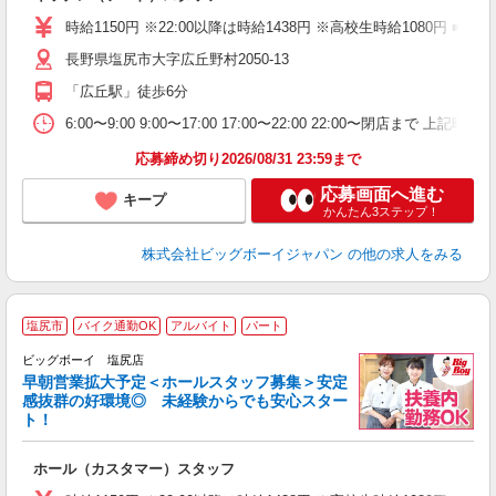
未
（
時給1150円 ※22:00以降は時給1438円 ※高校生時給108
長野県塩尻市大字広丘野村2050-13
「広丘駅」徒歩6分
6:00〜9:00 9:00〜17:00 17:00〜22:00 22:00〜
応募締め切り2026/08/31 23:59まで
応募画面へ進む
キープ
かんたん3ステップ！
株式会社ビッグボーイジャパン
の他の求人をみる
塩尻市
バイク通勤OK
アルバイト
パート
ビッグボーイ 塩尻店
早朝営業拡大予定＜ホールスタッフ募集＞安定
感抜群の好環境◎ 未経験からでも安心スター
ト！
に
ホール（カスタマー）スタッフ
未
（