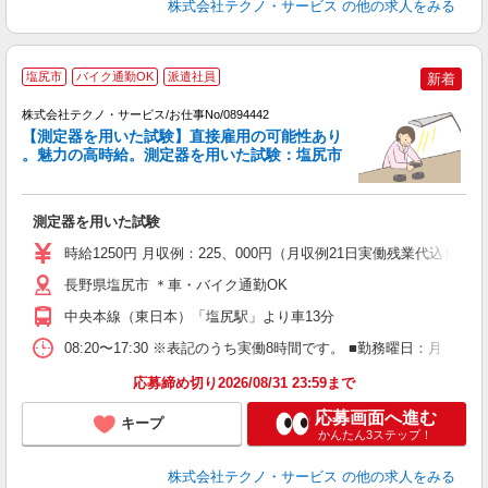
株式会社テクノ・サービス
の他の求人をみる
塩尻市
バイク通勤OK
派遣社員
新着
株式会社テクノ・サービス/お仕事No/0894442
【測定器を用いた試験】直接雇用の可能性あり
。魅力の高時給。測定器を用いた試験：塩尻市
『
測定器を用いた試験
履
高
時給1250円 月収例：225、000円（月収例21日実働残業代込
ク
得
長野県塩尻市 ＊車・バイク通勤OK
中央本線（東日本）「塩尻駅」より車13分
08:20〜17:30 ※表記のうち実働8時間です。 ■勤務曜日：月
応募締め切り2026/08/31 23:59まで
応募画面へ進む
キープ
かんたん3ステップ！
株式会社テクノ・サービス
の他の求人をみる