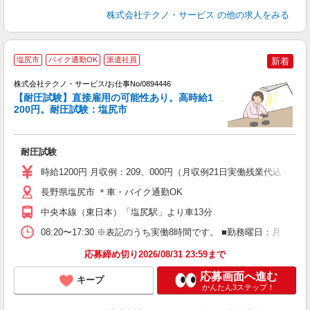
株式会社テクノ・サービス
の他の求人をみる
塩尻市
バイク通勤OK
派遣社員
新着
株式会社テクノ・サービス/お仕事No/0894446
【耐圧試験】直接雇用の可能性あり。高時給1
200円。耐圧試験：塩尻市
ン
ノ
耐圧試験
履
高
時給1200円 月収例：209、000円（月収例21日実働残業代込
ク
得
長野県塩尻市 ＊車・バイク通勤OK
中央本線（東日本）「塩尻駅」より車13分
08:20〜17:30 ※表記のうち実働8時間です。 ■勤務曜日：月
応募締め切り2026/08/31 23:59まで
応募画面へ進む
キープ
かんたん3ステップ！