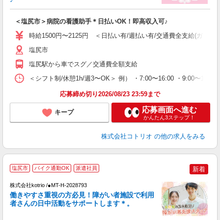
ル
自
＜塩尻市＞病院の看護助手＊日払いOK！即高収入可♪
役
時給1500円〜2125円 ＜日払い有/週払い有/交通費全支給(ガソリ
塩尻市
塩尻駅から車でスグ／交通費全額支給
＜シフト制/休憩1h/週3〜OK＞ 例） ・7:00〜16:00 ・9:00〜18:0
応募締め切り2026/08/23 23:59まで
応募画面へ進む
キープ
かんたん3ステップ！
株式会社コトリオ
の他の求人をみる
塩尻市
バイク通勤OK
派遣社員
新着
株式会社kotrio /●MT-H-2028793
女
働きやすさ重視の方必見！障がい者施設で利用
ド
者さんの日中活動をサポートします＊。
活
ル