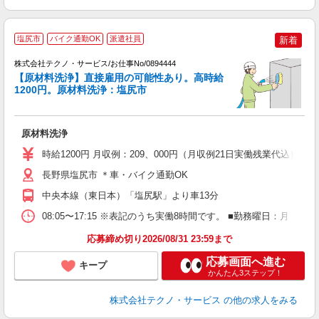
塩尻市
バイク通勤OK
派遣社員
新着
株式会社テクノ・サービス/お仕事No/0894444
【原材料洗浄】直接雇用の可能性あり。高時給
1200円。原材料洗浄：塩尻市
ー
国
原材料洗浄
履
高
時給1200円 月収例：209、000円（月収例21日実働残業代込
ク
得
長野県塩尻市 ＊車・バイク通勤OK
中央本線（東日本）「塩尻駅」より車13分
08:05〜17:15 ※表記のうち実働8時間です。 ■勤務曜日：月
応募締め切り2026/08/31 23:59まで
応募画面へ進む
キープ
かんたん3ステップ！
株式会社テクノ・サービス
の他の求人をみる