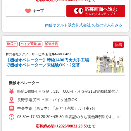
応募画面へ進む
キープ
かんたん3ステップ！
南信ヤクルト販売株式会社
の他の求人をみる
塩尻市
バイク通勤OK
派遣社員
新着
株式会社テクノ・サービス/お仕事No/0904295
【機械オペレーター】時給1400円★大手工場
期
で機械オペレーター／未経験OK・2交替
仕
機械オペレーター
履
高
時給1400円 月収例：315、000円（月収例21日実働残業代込
長野県塩尻市 ＊車・バイク通勤OK
中央本線（東日本）「みどり湖駅」より車7分
08:30〜17:30 20:30〜05:30 ※表記のうち実働8時間で
応募締め切り2026/08/31 23:59まで