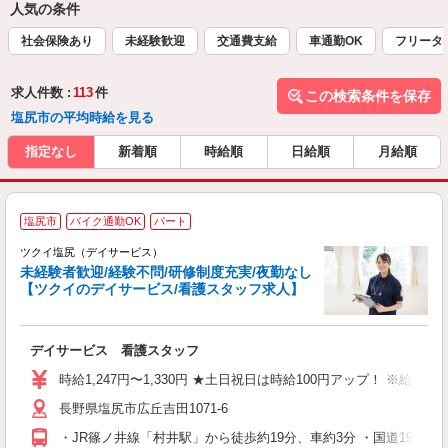
人気の条件
社会保険あり
未経験歓迎
交通費支給
車通勤OK
フリータ
求人件数 :
113
件
この検索条件を保存
塩尻市の平均時給を見る
指定なし
新着順
時給順
日給順
月給順
塩尻市
バイク通勤OK
パート
ツクイ塩尻（デイサービス）
未経験者歓迎/経験不問/研修制度充実/夜勤なし
【ツクイのデイサービス/看護スタッフ求人】
各
デイサービス 看護スタッフ
入
り
時給1,247円〜1,330円 ★土日祝日は時給100円アップ！ ※給
リ
長野県塩尻市広丘吉田1071-6
ー
O
・JR篠ノ井線「村井駅」から徒歩約19分、車約3分 ・国道19号