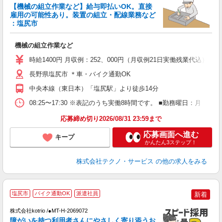
【機械の組立作業など】給与即払いOK。直接
雇用の可能性あり。装置の組立・配線業務など
ン
：塩尻市
国
機械の組立作業など
履
ラ
時給1400円 月収例：252、000円（月収例21日実働残業代込
勤
あ
長野県塩尻市 ＊車・バイク通勤OK
中央本線（東日本）「塩尻駅」より徒歩14分
08:25〜17:30 ※表記のうち実働8時間です。 ■勤務曜日：月
応募締め切り2026/08/31 23:59まで
応募画面へ進む
キープ
かんたん3ステップ！
株式会社テクノ・サービス
の他の求人をみる
塩尻市
バイク通勤OK
派遣社員
新着
ヶ
株式会社kotrio /●MT-H-2069072
女
障がいを持つ利用者さんにやさしく寄り添うお