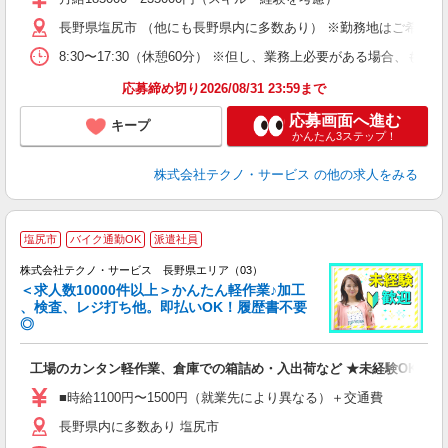
遣
長野県塩尻市 （他にも長野県内に多数あり） ※勤務地はご希望を
8:30〜17:30（休憩60分） ※但し、業務上必要がある場合
応募締め切り2026/08/31 23:59まで
応募画面へ進む
キープ
かんたん3ステップ！
株式会社テクノ・サービス
の他の求人をみる
≪
塩尻市
バイク通勤OK
派遣社員
株式会社テクノ・サービス 長野県エリア（03）
＜求人数10000件以上＞かんたん軽作業♪加工
、検査、レジ打ち他。即払いOK！履歴書不要
◎
お
工場のカンタン軽作業、倉庫での箱詰め・入出荷など ★未経験OKのお
未
ア
■時給1100円〜1500円（就業先により異なる）＋交通費
の
長野県内に多数あり 塩尻市