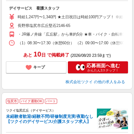
各
デイサービス 看護スタッフ
入
り
時給1,247円〜1,340円 ★土日祝日は時給100円アップ！ ※給
リ
長野県塩尻市広丘堅石2146-65
ー
O
・JR篠ノ井線「広丘駅」から車約5分 ★車・バイク・自転車通勤
な
（1）08:30〜17:30（休憩60分） （2）09:00〜17:00（休
髪
10
あと
日
で掲載終了
(2026/08/20 23:59まで)
応募画面へ進む
キープ
かんたん3ステップ！
株式会社ツクイ
の他の求人をみる
塩尻市
バイク通勤OK
パート
ツクイ塩尻広丘（デイサービス）
未経験者歓迎/経験不問/研修制度充実/夜勤なし
【ツクイのデイサービス/介護スタッフ求人】