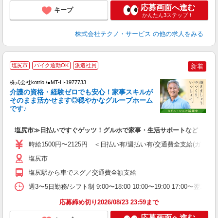
応募画面へ進む
キープ
かんたん3ステップ！
株式会社テクノ・サービス
の他の求人をみる
2
塩尻市
バイク通勤OK
派遣社員
新着
株式会社kotrio /●MT-H-1977733
女
介護の資格・経験ゼロでも安心！家事スキルが
ド
そのまま活かせます◎穏やかなグループホーム
活
です♪
ル
自
塩尻市≫日払いですぐゲッツ！グルホで家事・生活サポートなど
役
時給1500円〜2125円 ＜日払い有/週払い有/交通費全支給(ガソリ
塩尻市
塩尻駅から車でスグ／交通費全額支給
週3〜5日勤務/シフト制 9:00〜18:00 10:00〜19:00 17:00〜
応募締め切り2026/08/23 23:59まで
応募画面へ進む