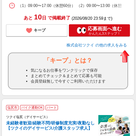
な
（1）09:00〜17:00（休憩60分） （2）09:00〜13:00（休憩 
髪
10
あと
日
で掲載終了
(2026/08/20 23:59まで)
応募画面へ進む
キープ
かんたん3ステップ！
株式会社ツクイ
の他の求人をみる
「キープ」とは？
気になるお仕事をワンクリックで保存
まとめてチェック＆まとめて応募も可能
会員登録無しで今すぐご利用いただけます
塩尻市
バイク通勤OK
パート
ツクイ塩尻（デイサービス）
未経験者歓迎/経験不問/研修制度充実/夜勤なし
【ツクイのデイサービス/介護スタッフ求人】