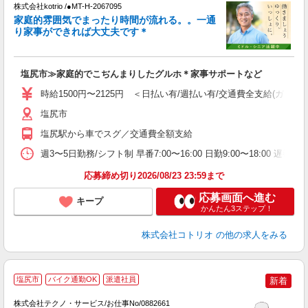
株式会社kotrio /●MT-H-2067095
家庭的雰囲気でまったり時間が流れる。。一通
女
り家事ができれば大丈夫です＊
ド
活
ル
塩尻市≫家庭的でこぢんまりしたグルホ＊家事サポートなど
自
時給1500円〜2125円 ＜日払い有/週払い有/交通費全支給(ガソリ
役
塩尻市
塩尻駅から車でスグ／交通費全額支給
週3〜5日勤務/シフト制 早番7:00〜16:00 日勤9:00〜18:00 遅番1
応募締め切り2026/08/23 23:59まで
応募画面へ進む
キープ
かんたん3ステップ！
株式会社コトリオ
の他の求人をみる
塩尻市
バイク通勤OK
派遣社員
新着
株式会社テクノ・サービス/お仕事No/0882661