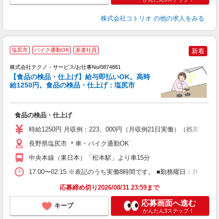
株式会社コトリオ
の他の求人をみる
塩尻市
バイク通勤OK
派遣社員
新着
株式会社テクノ・サービス/お仕事No/0874881
【食品の検品・仕上げ】給与即払いOK。高時
給1250円。食品の検品・仕上げ：塩尻市
す
食品の検品・仕上げ
履
高
時給1250円 月収例：223、000円（月収例21日実働）（残業
勤
り
長野県塩尻市 ＊車・バイク通勤OK
中央本線（東日本）「松本駅」より車15分
17:00〜02:15 ※表記のうち実働8時間です。 ■勤務曜日：月
応募締め切り2026/08/31 23:59まで
応募画面へ進む
キープ
かんたん3ステップ！