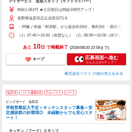
デイサービス 送迎スタッフ（ケアドライバー）
入
り
時給1,061円 ★土日祝日は時給100円アップ！
リ
長野県塩尻市広丘吉田1071-6
ー
O
・JR篠ノ井線「村井駅」から徒歩約19分、車約3分 ・国道19号
な
（1）07:45〜10:00（休憩なし） （2）08:00〜10:00（休
髪
10
あと
日
で掲載終了
(2026/08/20 23:59まで)
応募画面へ進む
キープ
かんたん3ステップ！
株式会社ツクイ
の他の求人をみる
塩尻市
バイク通勤OK
アルバイト
パート
ビッグボーイ 塩尻店
早朝営業拡大予定＜キッチンスタッフ募集＞安
定感抜群の好環境◎ 未経験からでも安心スタ
ート！
イ
キッチン（フード）スタッフ