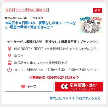
≪
塩尻市
バイク通勤OK
派遣社員
新着
株式会社kotrio /●MT-H-2099653
女
≪塩尻市≫日勤のみ！夜勤なし◎オンコールな
ド
し♪理想の職場で働きませんか？
活
ル
自
デイサービス看護STAFF｜面接なし！履歴書不要！ブランクOK◎
役
時給2000円〜2500円＜交通費全額支給(ガソリン代含む)/日払い可
塩尻市
塩尻駅から車でスグ／交通費全額支給
≪シフト制/休憩1h≫ ・7:30〜16:30 ・9:00〜18:00 など ※残業
応募締め切り2026/08/23 23:59まで
応募画面へ進む
キープ
かんたん3ステップ！
株式会社コトリオ
の他の求人をみる