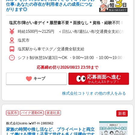
ド
仕事♪あなたの存在が利用者さんの成長につな
活
がります◎
ル
自
塩尻市/障がい者デイ＊履歴書不要＊面接なし＊資格・経験不問！
役
時給1500円〜2125円 ＜日払い有/週払い有/交通費全支給(ガソリ
塩尻市
塩尻駅から車でスグ／交通費全額支給
シフト制/休憩1h/週3日〜OK ・9:00〜18:00 ・10:00〜19:00 な
応募締め切り2026/08/23 23:59まで
応募画面へ進む
キープ
かんたん3ステップ！
株式会社コトリオ
の他の求人をみる
塩尻市
バイク通勤OK
派遣社員
新着
株式会社kotrio /●MT-H-1980962
女
家族の時間や推し活など、プライベートと両立
ド
して働ける環境！子育て世代も多く活躍中です