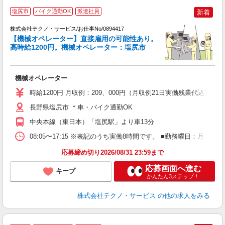
塩尻市
バイク通勤OK
派遣社員
新着
株式会社テクノ・サービス/お仕事No/0894417
【機械オペレーター】直接雇用の可能性あり。
高時給1200円。機械オペレーター：塩尻市
ン
ノ
機械オペレーター
履
高
時給1200円 月収例：209、000円（月収例21日実働残業代込
ク
得
長野県塩尻市 ＊車・バイク通勤OK
中央本線（東日本）「塩尻駅」より車13分
08:05〜17:15 ※表記のうち実働8時間です。 ■勤務曜日：月
応募締め切り2026/08/31 23:59まで
応募画面へ進む
キープ
かんたん3ステップ！
株式会社テクノ・サービス
の他の求人をみる
2