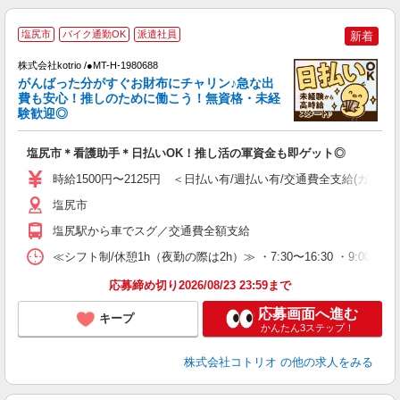
2
塩尻市
バイク通勤OK
派遣社員
新着
株式会社kotrio /●MT-H-1980688
女
がんばった分がすぐお財布にチャリン♪急な出
ド
費も安心！推しのために働こう！無資格・未経
活
験歓迎◎
ル
自
塩尻市＊看護助手＊日払いOK！推し活の軍資金も即ゲット◎
役
時給1500円〜2125円 ＜日払い有/週払い有/交通費全支給(ガソリ
塩尻市
塩尻駅から車でスグ／交通費全額支給
≪シフト制/休憩1h（夜勤の際は2h）≫ ・7:30〜16:30 ・9:00〜18
応募締め切り2026/08/23 23:59まで
応募画面へ進む
キープ
かんたん3ステップ！
株式会社コトリオ
の他の求人をみる