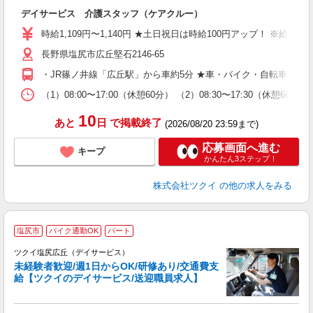
各
デイサービス 介護スタッフ（ケアクルー）
入
り
時給1,109円〜1,140円 ★土日祝日は時給100円アップ！ ※給
リ
長野県塩尻市広丘堅石2146-65
ー
O
・JR篠ノ井線「広丘駅」から車約5分 ★車・バイク・自転車通勤
な
（1）08:00〜17:00（休憩60分） （2）08:30〜17:30（
髪
10
あと
日
で掲載終了
(2026/08/20 23:59まで)
応募画面へ進む
キープ
かんたん3ステップ！
株式会社ツクイ
の他の求人をみる
塩尻市
バイク通勤OK
パート
ツクイ塩尻広丘（デイサービス）
未経験者歓迎/週1日からOK/研修あり/交通費支
給【ツクイのデイサービス/送迎職員求人】
各