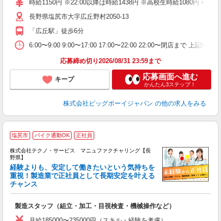
時給1150円 ※22:00以降は時給1438円 ※高校生時給108
長野県塩尻市大字広丘野村2050-13
「広丘駅」徒歩6分
6:00〜9:00 9:00〜17:00 17:00〜22:00 22:00〜
応募締め切り2026/08/31 23:59まで
応募画面へ進む
キープ
かんたん3ステップ！
株式会社ビッグボーイジャパン
の他の求人をみる
塩尻市
バイク通勤OK
正社員
株式会社テクノ・サービス マニュファクチャリング【長
野県】
経験よりも、安定して働きたいという気持ちを
重視！製造業で正社員として長期安定を叶える
チャンス
く
入
製造スタッフ（組立・加工・目視検査・機械操作など）
未
あ
月給185000〜235000円（スキル・経験を考慮）