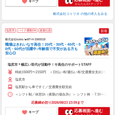
キープ
かんたん3ステップ！
株式会社コトリオ
の他の求人をみる
塩尻市
バイク通勤OK
派遣社員
新着
株式会社kotrio /●MT-H-2069318
女
職場はきれいなサ高住！20代・30代・40代・5
ド
0代・60代が活躍中♪年齢面で不安がある方も
活
安心◎
ル
自
塩尻市＊幅広い世代が活動中！サ高住のサポートSTAFF
役
時給1500円〜2150円 ＜日払い有/週払い有/交通費全支給(ガソリ
塩尻市
塩尻駅から車ですぐ／交通費全額支給
＜シフト制／休憩1h（夜勤の場合2h）＞ シフト例 ・7:30〜16:30 ・
応募締め切り2026/08/23 23:59まで
応募画面へ進む
キープ
かんたん3ステップ！