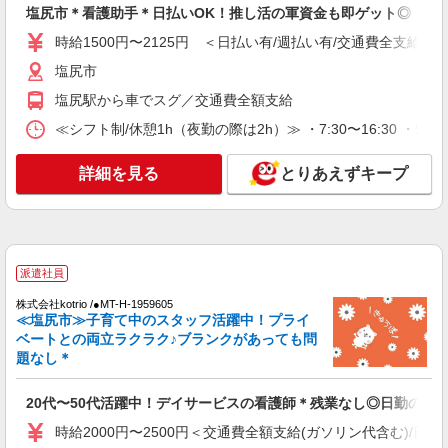
時給1500円〜2125円 ＜日払い有/週払い有/交
塩尻市＊看護助手＊日払いOK！推し活の軍資金も即ゲット◎
通費全支給(ガソリン代含む)＞
時給1500円〜2125円 ＜日払い有/週払い有/交通費全支給(ガ
塩尻市
塩尻市
詳細を見る
キープ
塩尻駅から車でスグ／交通費全額支給
≪シフト制/休憩1h（夜勤の際は2h）≫ ・7:30〜16:30 ・9:00
派遣社員
株式会社kotrio /●MT-H-2069473
詳細を見る
とりあえずキープ
看護助手／資格も経験も必要なし＊やさしい気
持ちがあれば十分◎
時給1500円〜2125円 ＜日払い有/週払い有/交
通費全支給(ガソリン代含む)＞
塩尻市
派遣社員
株式会社kotrio /●MT-H-1959605
詳細を見る
キープ
≪塩尻市≫子育て中のスタッフ活躍中！プライ
ベートとの両立ラクラク♪ブランクがあっても問
題なし＊
派遣社員
株式会社kotrio /●MT-H-1854288
塩尻市▼デイサービスの看護師▼ラクラク業務
20代〜50代活躍中！デイサービスの看護師＊残業なし◎日勤のみ
♪時短相談OK
時給2000円〜2500円＜交通費全額支給(ガソリン代含む)/日払
時給2000円〜 ＜日払い有/週払い有/交通費全