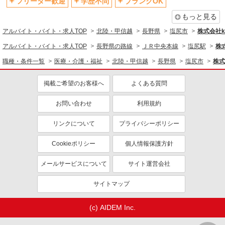
フリーター歓迎
学歴不問
ブランクOK
もっと見る
アルバイト・バイト・求人TOP
北陸・甲信越
長野県
塩尻市
株式会社ko
アルバイト・バイト・求人TOP
長野県の路線
ＪＲ中央本線
塩尻駅
株式
職種・条件一覧
医療・介護・福祉
北陸・甲信越
長野県
塩尻市
株式
掲載ご希望のお客様へ
よくある質問
お問い合わせ
利用規約
リンクについて
プライバシーポリシー
Cookieポリシー
個人情報保護方針
メールサービスについて
サイト運営会社
サイトマップ
(c) AIDEM Inc.