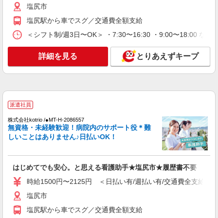
塩尻市
支給(ガソリン代含む)＞
塩尻市
塩尻駅から車でスグ／交通費全額支給
＜シフト制/週3日〜OK＞ ・7:30〜16:30 ・9:00〜18:00 な
詳細を見る
キープ
詳細を見る
とりあえずキープ
派遣社員
株式会社kotrio /●MT-H-1959147
塩尻市｜看護師さんのサポートスタッフ募集♪
医療行為なし
派遣社員
時給1500円〜2125円 ＜日払い有/週払い有/交
通費全支給(ガソリン代含む)＞
株式会社kotrio /●MT-H-2086557
塩尻市
無資格・未経験歓迎！病院内のサポート役＊難
しいことはありません♪日払いOK！
詳細を見る
キープ
はじめてでも安心。と思える看護助手★塩尻市★履歴書不要
派遣社員
株式会社kotrio /●MT-H-1854234
時給1500円〜2125円 ＜日払い有/週払い有/交通費全支給(ガ
福祉看護は人生のサポーター。シニア住宅の看
塩尻市
護STAFF。日払いOK
塩尻駅から車でスグ／交通費全額支給
時給2000円〜2500円＜交通費全額支給/日払