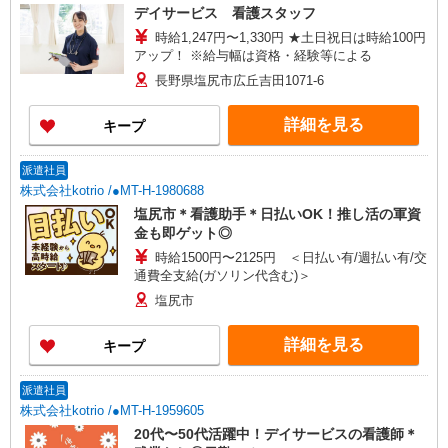
デイサービス 看護スタッフ
時給1,247円〜1,330円 ★土日祝日は時給100円
アップ！ ※給与幅は資格・経験等による
長野県塩尻市広丘吉田1071-6
詳細を見る
キープ
派遣社員
株式会社kotrio /●MT-H-1980688
塩尻市＊看護助手＊日払いOK！推し活の軍資
金も即ゲット◎
時給1500円〜2125円 ＜日払い有/週払い有/交
通費全支給(ガソリン代含む)＞
塩尻市
詳細を見る
キープ
派遣社員
株式会社kotrio /●MT-H-1959605
20代〜50代活躍中！デイサービスの看護師＊