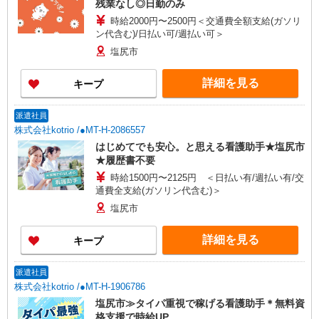
残業なし◎日勤のみ
時給2000円〜2500円＜交通費全額支給(ガソリ
ン代含む)/日払い可/週払い可＞
塩尻市
詳細を見る
キープ
派遣社員
株式会社kotrio /●MT-H-2086557
はじめてでも安心。と思える看護助手★塩尻市
★履歴書不要
時給1500円〜2125円 ＜日払い有/週払い有/交
通費全支給(ガソリン代含む)＞
塩尻市
詳細を見る
キープ
派遣社員
株式会社kotrio /●MT-H-1906786
塩尻市≫タイパ重視で稼げる看護助手＊無料資
格支援で時給UP