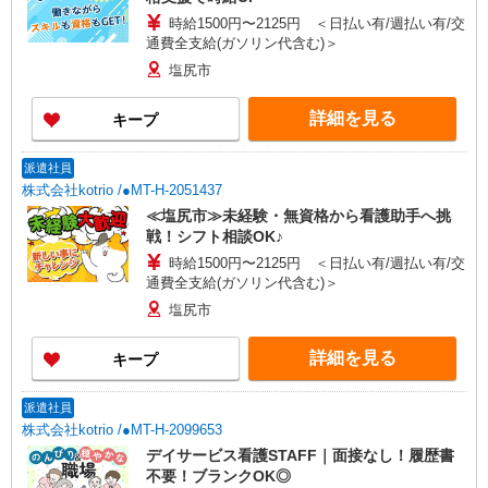
時給1500円〜2125円 ＜日払い有/週払い有/交
通費全支給(ガソリン代含む)＞
塩尻市
詳細を見る
キープ
派遣社員
株式会社kotrio /●MT-H-2051437
≪塩尻市≫未経験・無資格から看護助手へ挑
戦！シフト相談OK♪
時給1500円〜2125円 ＜日払い有/週払い有/交
通費全支給(ガソリン代含む)＞
塩尻市
詳細を見る
キープ
派遣社員
株式会社kotrio /●MT-H-2099653
デイサービス看護STAFF｜面接なし！履歴書
不要！ブランクOK◎