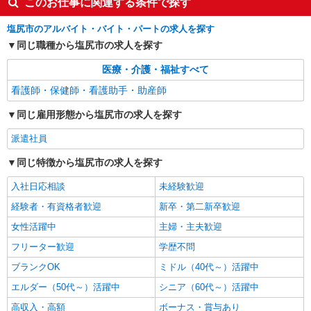
このお仕事に関連する条件で探す
塩尻市
塩尻市のアルバイト・バイト・パートの求人を探す
詳細を見る
キープ
同じ職種から塩尻市の求人を探す
医療・介護・福祉すべて
派遣社員
株式会社kotrio /●MT-H-2093272
看護師・保健師・看護助手・助産師
＜塩尻市＞病院の看護助手＊日払いOK！即高
同じ雇用形態から塩尻市の求人を探す
収入可♪
時給1500円〜2125円 ＜日払い有/週払い有/交
派遣社員
通費全支給(ガソリン代含む)＞
同じ特徴から塩尻市の求人を探す
塩尻市
入社日応相談
未経験歓迎
詳細を見る
キープ
経験者・有資格者歓迎
新卒・第二新卒歓迎
女性活躍中
主婦・主夫歓迎
派遣社員
株式会社kotrio /●MT-H-2086577
フリーター歓迎
学歴不問
高収入を目指したい方必見！未経験でも日収
ブランクOK
ミドル（40代～）活躍中
1.1万〜可！看護助手
エルダー（50代～）活躍中
時給1500円〜2125円 ＜日払い有/週払い有/交
シニア（60代～）活躍中
通費全支給(ガソリン代含む)＞
高収入・高額
ボーナス・賞与あり