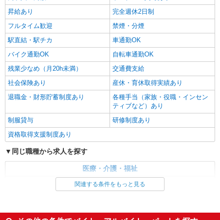
塩尻市
昇給あり
完全週休2日制
詳細を見る
フルタイム歓迎
禁煙・分煙
キープ
駅直結・駅チカ
車通勤OK
バイク通勤OK
自転車通勤OK
残業少なめ（月20h未満）
交通費支給
社会保険あり
産休・育休取得実績あり
退職金・財形貯蓄制度あり
各種手当（家族・役職・インセン
ティブなど）あり
制服貸与
研修制度あり
資格取得支援制度あり
同じ職種から求人を探す
医療・介護・福祉
看護師・保健師・看護助手・助産師
関連する条件をもっと見る
同じ特徴から求人を探す
未経験歓迎
ミドル（40代～）活躍中