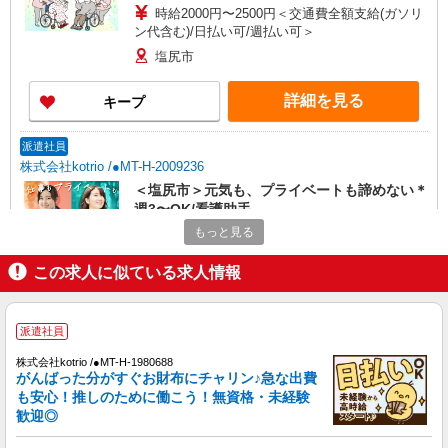
時給2000円〜2500円＜交通費全額支給(ガソリ
ン代含む)/日払い可/週払い可＞
塩尻市
詳細を見る
キープ
派遣社員
株式会社kotrio /●MT-H-2009236
＜塩尻市＞元気も、プライベートも諦めない＊
週3〜OK/看護助手
もっと見る
時給1500円〜2125円 ＜日払い有/週払い有/交
通費全支給(ガソリン代含む)＞
この求人に似ている求人情報
塩尻市
詳細を見る
キープ
派遣社員
株式会社kotrio /●MT-H-1980688
派遣社員
がんばった分がすぐお財布にチャリン♪急な出費
株式会社kotrio /●MT-H-1908981
も安心！推しのために働こう！無資格・未経験
塩尻市＊病院のサポート役♪高時給＆充実の研
歓迎◎
修で安心スタート