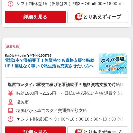
い・週払いOK/履歴書不要＞
シフト制/休憩1h（夜勤は2h）/週3〜OK ■9:00〜18:00 ■10:
塩尻市
詳細を見る
とりあえずキープ
詳細を見る
キープ
派遣社員
株式会社kotrio /●MT-H-2021465
派遣社員
塩尻市｜家庭と両立できる＊デイサービス看護
師【夜勤なし】
株式会社kotrio /●MT-H-1906786
電話1本で登録完了！無資格でも資格支援で時給
時給2300円〜2875円 ＜日払い有/週払い有/交
UP！無駄なく稼いで私生活も充実させたい方へ
通費全支給(ガソリン代含む)＞
塩尻市
塩尻市≫タイパ重視で稼げる看護助手＊無料資格支援で時給UP
詳細を見る
キープ
時給1500円〜2125円 ＜日払い有/週払い有/交通費全支給(ガ
塩尻市
派遣社員
株式会社kotrio /●MT-H-1876230
塩尻駅から車でスグ／交通費全額支給
ほんわかした雰囲気＊デイサービスの看護
▼シフト制/週3日〜 9：00〜18：00 10：30〜19：30 休
STAFF大募集♪日勤のみ
時給2000円〜2500円＜交通費全額支給(ガソリ
詳細を見る
とりあえずキープ
ン代含む)/日払い可/週払い可＞