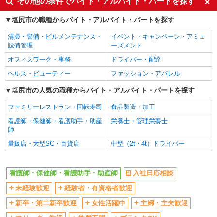
その他の条件でバイト・アルバイト・パートを探す
ボーナス・賞与あり
車通勤OK
塩尻市の職種からバイト・アルバイト・パートを探す
交通費支給
社会保険あり
清掃・警備・ビルメンテナンス・
イベント・キャンペーン・アミュ
産休・育休取得実績あり
設備管理
ーズメント
オフィスワーク・事務
ドライバー・配達
ヘルス・ビューティー
ファッション・アパレル
塩尻市の人気の職種からバイト・アルバイト・パートを探す
ファミリーレストラン・回転寿司
食品製造・加工
看護師・保健師・看護助手・助産
栄養士・管理栄養士
師
量販店・大型SC・百貨店
中型（2t・4t）ドライバー
看護師・保健師・看護助手・助産師
入社日応相談
未経験歓迎
経験者・有資格者歓迎
新卒・第二新卒歓迎
女性活躍中
主婦・主夫歓迎