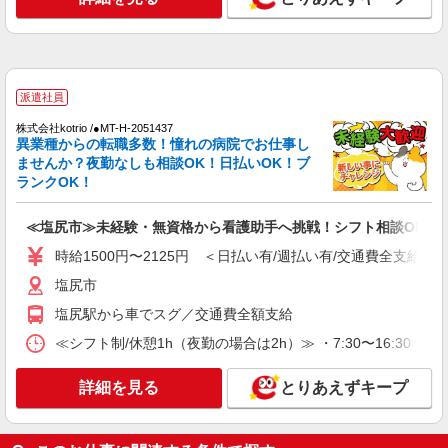
塩尻市
詳細を見る
キープ
派遣社員
派遣社員
株式会社kotrio /●MT-H-2051437
株式会社kotrio /●MT-H-2086538
異業種からの転職多数！憧れの病院でお仕事し
塩尻市＊綺麗な病院で看護助手デビュー♪無資
ませんか？夜勤なしも相談OK！日払いOK！ブ
格・未経験OK
ランクOK！
時給1500円〜2125円 ＜日払い有/週払い有/交
通費全支給(ガソリン代含む)＞
≪塩尻市≫未経験・無資格から看護助手へ挑戦！シフト相談OK♪
塩尻市
時給1500円〜2125円 ＜日払い有/週払い有/交通費全支給(ガ
塩尻市
詳細を見る
キープ
塩尻駅から車でスグ／交通費全額支給
派遣社員
≪シフト制/休憩1h（夜勤の場合は2h）≫ ・7:30〜16:30 ・
株式会社kotrio /●MT-H-1977416
≪塩尻市／看護助手≫子育て世代活躍中！働き
詳細を見る
とりあえずキープ
やすい環境♪
時給1500円〜2125円 ＜日払い有/週払い有/交
通費全支給(ガソリン代含む)＞