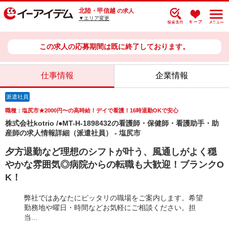
北陸・甲信越
の求人
▼エリア変更
この求人の応募期間は既に終了しております。
仕事情報
企業情報
派遣社員
職種：塩尻市★2000円〜の高時給！デイで看護！16時退勤OKで安心
株式会社kotrio /●MT-H-1898432の看護師・保健師・看護助手・助
産師の求人情報詳細（派遣社員） - 塩尻市
夕方退勤など理想のシフトが叶う、風通しがよく穏
やかな雰囲気◎病院からの転職も大歓迎！ブランクO
K！
弊社ではあなたにピッタリの職場をご案内します。希望
勤務地や曜日・時間などお気軽にご相談ください。担
当...