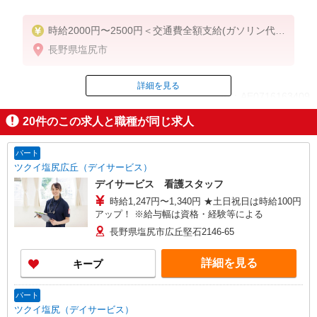
時給2000円〜2500円＜交通費全額支給(ガソリン代含
む)/日払い可/週払い可＞
長野県塩尻市
詳細を見る
ID：AE0716163409
20
件のこの求人と職種が同じ求人
掲載期間終了
パート
ツクイ塩尻広丘（デイサービス）
デイサービス 看護スタッフ
時給1,247円〜1,340円 ★土日祝日は時給100円
アップ！ ※給与幅は資格・経験等による
長野県塩尻市広丘堅石2146-65
詳細を見る
キープ
パート
ツクイ塩尻（デイサービス）