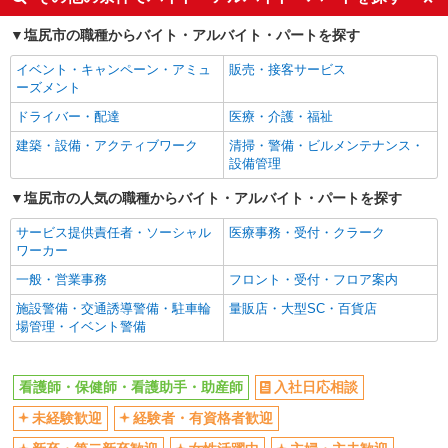
ボーナス・賞与あり
車通勤OK
塩尻市の職種からバイト・アルバイト・パートを探す
交通費支給
社会保険あり
イベント・キャンペーン・アミュ
販売・接客サービス
産休・育休取得実績あり
ーズメント
ドライバー・配達
医療・介護・福祉
建築・設備・アクティブワーク
清掃・警備・ビルメンテナンス・
設備管理
塩尻市の人気の職種からバイト・アルバイト・パートを探す
サービス提供責任者・ソーシャル
医療事務・受付・クラーク
ワーカー
一般・営業事務
フロント・受付・フロア案内
施設警備・交通誘導警備・駐車輪
量販店・大型SC・百貨店
場管理・イベント警備
看護師・保健師・看護助手・助産師
入社日応相談
未経験歓迎
経験者・有資格者歓迎