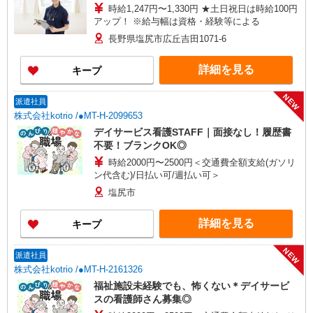
時給1,247円〜1,330円 ★土日祝日は時給100円
アップ！ ※給与幅は資格・経験等による
長野県塩尻市広丘吉田1071-6
詳細を見る
キープ
NEW
派遣社員
株式会社kotrio /●MT-H-2099653
デイサービス看護STAFF｜面接なし！履歴書
不要！ブランクOK◎
時給2000円〜2500円＜交通費全額支給(ガソリ
ン代含む)/日払い可/週払い可＞
塩尻市
詳細を見る
キープ
NEW
派遣社員
株式会社kotrio /●MT-H-2161326
福祉施設未経験でも、怖くない＊デイサービ
スの看護師さん募集◎