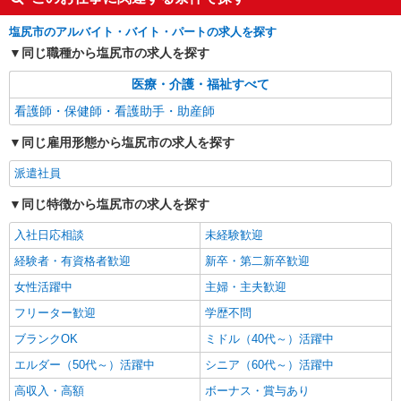
詳細を見る
キープ
塩尻市のアルバイト・バイト・パートの求人を探す
NEW
同じ職種から塩尻市の求人を探す
派遣社員
株式会社kotrio /●MT-H-1977416
医療・介護・福祉すべて
≪塩尻市／看護助手≫子育て世代活躍中！働
看護師・保健師・看護助手・助産師
きやすい環境♪
時給1500円〜2125円 ＜日払い有/週払い有/交
同じ雇用形態から塩尻市の求人を探す
通費全支給(ガソリン代含む)＞
塩尻市
派遣社員
同じ特徴から塩尻市の求人を探す
詳細を見る
キープ
入社日応相談
未経験歓迎
NEW
派遣社員
経験者・有資格者歓迎
新卒・第二新卒歓迎
株式会社kotrio /●MT-H-2086538
女性活躍中
主婦・主夫歓迎
塩尻市＊綺麗な病院で看護助手デビュー♪無
資格・未経験OK
フリーター歓迎
学歴不問
時給1500円〜2125円 ＜日払い有/週払い有/交
ブランクOK
ミドル（40代～）活躍中
通費全支給(ガソリン代含む)＞
エルダー（50代～）活躍中
シニア（60代～）活躍中
塩尻市
高収入・高額
ボーナス・賞与あり