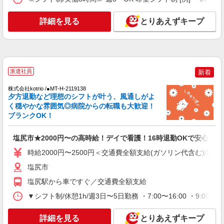
塩尻市
詳細を見る
とりあえずキープ
詳細を見る
キープ
NEW
派遣社員
株式会社kotrio /●MT-H-2158643
塩尻市＊17時退勤もOK★休みの取りやすい
派遣社員
新着
デイサービス看護師
株式会社kotrio /●MT-H-2119138
時給2000円〜 ＜交通費全額支給(ガソリン代含
夕方退勤など理想のシフトが叶う、風通しがよ
む)/日払い可/週払い可＞
く穏やかな雰囲気◎病院からの転職も大歓迎！
塩尻市
ブランクOK！
詳細を見る
キープ
塩尻市★2000円〜の高時給！デイで看護！16時退勤OKで安心
時給2000円〜2500円＜交通費全額支給(ガソリン代含む)/日払
NEW
派遣社員
塩尻市
株式会社kotrio /●MT-H-2162191
＜塩尻市＞綺麗な病院の看護助手
塩尻駅から車ですぐ／交通費全額支給
時給1500円〜2125円 ＜日払い有/週払い有/交
▼シフト制/休憩1h/週3日〜5日勤務 ・7:00〜16:00 ・9:00
通費全支給(ガソリン代含む)＞
塩尻市
詳細を見る
とりあえずキープ