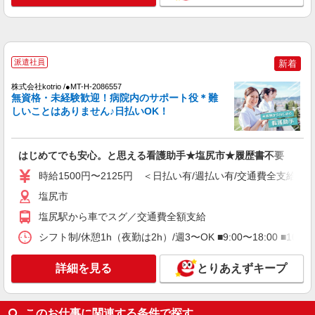
詳細を見る
キープ
NEW
派遣社員
派遣社員
株式会社kotrio /●MT-H-2158858
新着
塩尻市のナースエイド＊初心者でも医療チー
株式会社kotrio /●MT-H-2086557
ムの戦力になれる
無資格・未経験歓迎！病院内のサポート役＊難
しいことはありません♪日払いOK！
時給1500円〜2125円 ＜日払い有/週払い有/交
通費全支給(ガソリン代含む)＞
塩尻市
はじめてでも安心。と思える看護助手★塩尻市★履歴書不要
詳細を見る
キープ
時給1500円〜2125円 ＜日払い有/週払い有/交通費全支給(ガ
塩尻市
NEW
派遣社員
塩尻駅から車でスグ／交通費全額支給
株式会社kotrio /●MT-H-2093272
＜塩尻市＞病院の看護助手＊日払いOK！即
シフト制/休憩1h（夜勤は2h）/週3〜OK ■9:00〜18:00 ■10:
高収入可♪
時給1500円〜2125円 ＜日払い有/週払い有/交
詳細を見る
とりあえずキープ
通費全支給(ガソリン代含む)＞
塩尻市
このお仕事に関連する条件で探す