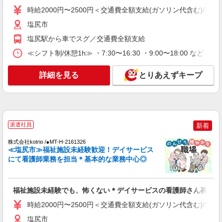
時給2000円〜2500円＜交通費全額支給(ガソリン代含む)/日払
塩尻市
塩尻市
詳細を見る
キープ
塩尻駅から車でスグ／交通費全額支給
≪シフト制/休憩1h≫ ・7:30〜16:30 ・9:00〜18:00 など 
NEW
派遣社員
株式会社kotrio /●MT-H-2086577
詳細を見る
とりあえずキープ
高収入を目指したい方必見！未経験でも日収
1.1万〜可！看護助手
時給1500円〜2125円 ＜日払い有/週払い有/交
通費全支給(ガソリン代含む)＞
塩尻市
派遣社員
新着
詳細を見る
株式会社kotrio /●MT-H-2161326
キープ
≪塩尻市≫福祉施設未経験歓迎！デイサービス
にて看護師業務を担当＊基本的な業務中心◎
NEW
派遣社員
株式会社kotrio /●MT-H-1980688
塩尻市＊看護助手＊日払いOK！推し活の軍
福祉施設未経験でも、怖くない＊デイサービスの看護師さん募集◎
資金も即ゲット◎
時給2000円〜2500円＜交通費全額支給(ガソリン代含む)/日払
時給1500円〜2125円 ＜日払い有/週払い有/交
通費全支給(ガソリン代含む)＞
塩尻市