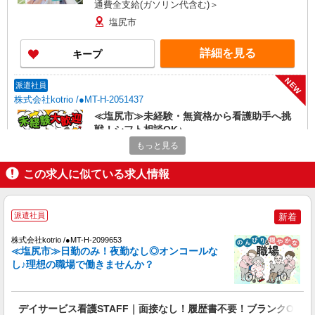
通費全支給(ガソリン代含む)＞
塩尻市
詳細を見る
キープ
NEW
派遣社員
株式会社kotrio /●MT-H-2051437
≪塩尻市≫未経験・無資格から看護助手へ挑
戦！シフト相談OK♪
もっと見る
時給1500円〜2125円 ＜日払い有/週払い有/交
通費全支給(ガソリン代含む)＞
この求人に似ている求人情報
塩尻市
詳細を見る
キープ
派遣社員
新着
NEW
株式会社kotrio /●MT-H-2099653
派遣社員
≪塩尻市≫日勤のみ！夜勤なし◎オンコールな
株式会社kotrio /●MT-H-2158755
し♪理想の職場で働きませんか？
塩尻市★医療行為なしの看護助手★シーツ交
換等≪日払いOK≫
時給1500円〜2125円 ＜日払い有/週払い有/交
デイサービス看護STAFF｜面接なし！履歴書不要！ブランクOK◎
通費全支給(ガソリン代含む)＞