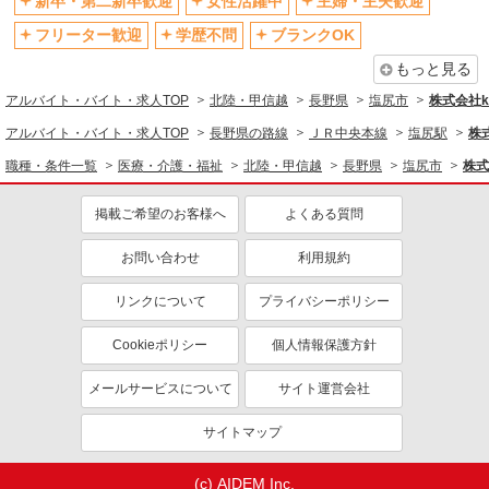
新卒・第二新卒歓迎
女性活躍中
主婦・主夫歓迎
フリーター歓迎
学歴不問
ブランクOK
もっと見る
アルバイト・バイト・求人TOP
北陸・甲信越
長野県
塩尻市
株式会社ko
アルバイト・バイト・求人TOP
長野県の路線
ＪＲ中央本線
塩尻駅
株式
職種・条件一覧
医療・介護・福祉
北陸・甲信越
長野県
塩尻市
株式
掲載ご希望のお客様へ
よくある質問
お問い合わせ
利用規約
リンクについて
プライバシーポリシー
Cookieポリシー
個人情報保護方針
メールサービスについて
サイト運営会社
サイトマップ
(c) AIDEM Inc.