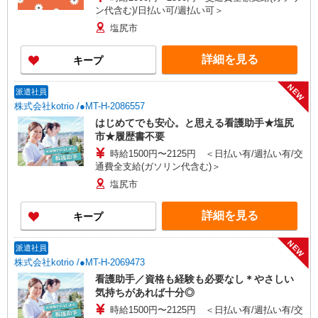
ン代含む)/日払い可/週払い可＞
塩尻市
詳細を見る
キープ
NEW
派遣社員
株式会社kotrio /●MT-H-2086557
はじめてでも安心。と思える看護助手★塩尻
市★履歴書不要
時給1500円〜2125円 ＜日払い有/週払い有/交
通費全支給(ガソリン代含む)＞
塩尻市
詳細を見る
キープ
NEW
派遣社員
株式会社kotrio /●MT-H-2069473
看護助手／資格も経験も必要なし＊やさしい
気持ちがあれば十分◎
時給1500円〜2125円 ＜日払い有/週払い有/交