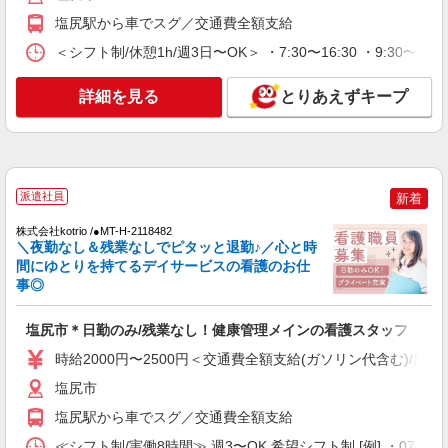
塩尻市
塩尻駅から車でスグ／交通費全額支給
＜シフト制/休憩1h/週3日〜OK＞ ・7:30〜16:30 ・9:30〜18
詳細を見る
キープ
詳細を見る
とりあえずキープ
NEW
派遣社員
株式会社kotrio /●MT-H-2141250
＜塩尻市＞病院の看護助手＊医療行為はあり
ません！補助のみ！
時給1500円〜2125円 ＜日払い有/週払い有/交
派遣社員
新着
通費全支給(ガソリン代含む)＞
株式会社kotrio /●MT-H-2118482
塩尻市
＼夜勤なし＆残業なしでピタッと退勤♪／心と時
間にゆとりを持てるデイサービスの看護のお仕
詳細を見る
キープ
事◎
NEW
派遣社員
塩尻市＊日勤のみ/残業なし！健康管理メインの看護スタッフ
株式会社kotrio /●MT-H-2162342
時給2000円〜2500円＜交通費全額支給(ガソリン代含む)/日払
塩尻市⇒サポート係の看護助手（未経験歓迎/
塩尻市
病院勤務）
時給1500円〜2125円 ＜日払い有/週払い有/交
塩尻駅から車でスグ／交通費全額支給
通費全支給(ガソリン代含む)＞
≪シフト制/実働8時間≫ 週3〜OK 希望シフト制 [例] ・07:00 〜 16