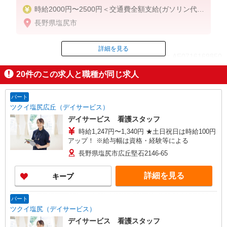
時給2000円〜2500円＜交通費全額支給(ガソリン代含
む)/日払い可/週払い可＞
長野県塩尻市
詳細を見る
ID：AE0716169850
20
件のこの求人と職種が同じ求人
掲載期間終了
パート
ツクイ塩尻広丘（デイサービス）
デイサービス 看護スタッフ
時給1,247円〜1,340円 ★土日祝日は時給100円
アップ！ ※給与幅は資格・経験等による
長野県塩尻市広丘堅石2146-65
詳細を見る
キープ
パート
ツクイ塩尻（デイサービス）
デイサービス 看護スタッフ