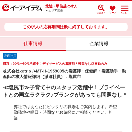
北陸・甲信越
の求人
▼エリア変更
この求人の応募期間は既に終了しております。
仕事情報
企業情報
派遣社員
職種：20代〜50代活躍中！デイサービスの看護師＊残業なし◎日勤のみ
株式会社kotrio /●MT-H-1959605の看護師・保健師・看護助手・助
産師の求人情報詳細（派遣社員） - 塩尻市
≪塩尻市≫子育て中のスタッフ活躍中！プライベー
トとの両立ラクラク♪ブランクがあっても問題なし＊
弊社ではあなたにピッタリの職場をご案内します。希望
勤務地や曜日・時間などお気軽にご相談ください。担
当...