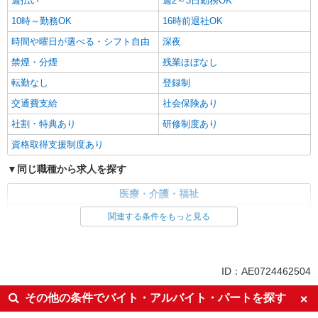
週払い
週2～3日勤務OK
10時～勤務OK
16時前退社OK
時間や曜日が選べる・シフト自由
深夜
禁煙・分煙
残業ほぼなし
転勤なし
登録制
交通費支給
社会保険あり
社割・特典あり
研修制度あり
資格取得支援制度あり
同じ職種から求人を探す
医療・介護・福祉
介護職・ヘルパー
関連する条件をもっと見る
同じ特徴から求人を探す
未経験歓迎
ミドル（40代～）活躍中
ID：AE0724462504
週2～3日勤務OK
深夜
その他の条件でバイト・アルバイト・パートを探す
交通費支給
社会保険あり