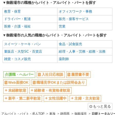
御殿場市の職種からバイト・アルバイト・パートを探す
教育・保育
オフィスワーク・事務
ドライバー・配達
販売・接客サービス
医療・介護・福祉
営業
御殿場市の人気の職種からバイト・アルバイト・パートを探す
スイーツ・ケーキ・パン
食品・試食販売
量販店・大型SC・百貨店
経理・人事・労務・総務・法務
雑貨・コスメ販売
薬剤師
介護職・ヘルパー
入社日応相談
履歴書不要
Web面接OK
職場見学OKまたは説明会あり
未経験歓迎
経験者・有資格者歓迎
新卒・第二新卒歓迎
女性活躍中
主婦・主夫歓迎
もっと見る
アルバイト・バイト・求人TOP
東海
静岡県
御殿場市
日研トータルソ