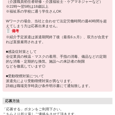
（介護職員初任者研修・介護福祉士・ケアマネジャーなど）
※22時〜翌5時は18歳以上
※福祉系の学校に通う学生さんOK
Wワークの場合、当社と合わせて法定労働時間の週40時間を超
えてしまう方は応募出来ません。
備考
※紹介予定派遣は派遣期間終了後（最長6ヵ月）、双方が合意す
れば直接雇用されます。
■感染症対策として
全従業員の検温・マスクの着用、手指の消毒、備品などの定期
的な消毒・定期的な換気、施設への来訪者の制限
などを徹底しています◎
■受動喫煙対策について
派遣先により受動喫煙対策が異なります。
詳細は職場見学時及び条件明示書にて通知致します。
応募方法
「応募する」ボタンをご利用下さい。
こちらより折り返しご連絡をさせて頂きます。