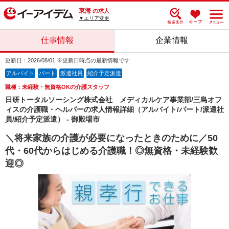
東海
の求人
▼エリア変更
仕事情報
企業情報
更新日：2026/08/01 ※更新日時点の最新情報です
アルバイト
パート
派遣社員
紹介予定派遣
職種：未経験・無資格OKの介護スタッフ
日研トータルソーシング株式会社 メディカルケア事業部/三島オフ
ィスの介護職・ヘルパーの求人情報詳細（アルバイト/パート/派遣社
員/紹介予定派遣） - 御殿場市
＼将来家族の介護が必要になったときのために／50
代・60代からはじめる介護職！◎無資格・未経験歓
迎◎