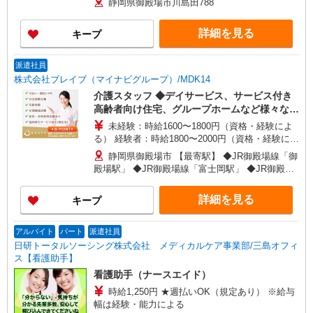
静岡県御殿場市川島田788
詳細を見る
キープ
派遣社員
株式会社ブレイブ（マイナビグループ）/MDK14
介護スタッフ ◆デイサービス、サービス付き
高齢者向け住宅、グループホームなど様々な勤
務先から選べます。
未経験：時給1600〜1800円（資格・経験によ
る） 経験者：時給1800〜2000円（資格・経験によ
る） ◎月収例 時給2000円×1日8時間×22日（週5
静岡県御殿場市 【最寄駅】 ◆JR御殿場線「御
日）＝35万2000円 ◆昇給あり ◆支払い方法 ※日
殿場駅」 ◆JR御殿場線「富士岡駅」 ◆JR御殿場
払い/週払い/月払い対応も可能です。詳しくは面談
線「南御殿場駅」 ★その他、近隣に多数勤務地あ
時にご相談ください。 ◆交通費：別途全額支給 ※
ります！
詳細を見る
キープ
当社規定あり
アルバイト
パート
派遣社員
日研トータルソーシング株式会社 メディカルケア事業部/三島オフィ
ス【看護助手】
看護助手（ナースエイド）
時給1,250円 ★週払いOK（規定あり） ※給与
幅は経験・能力による