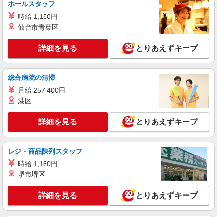
ホールスタッフ
時給1,450円〜1,600円 ◆初任者研修：時給
時給 1,150円
1,450円〜 ◆介護福祉士：時給1,600円〜 ※経験者
仙台市青葉区
は3ヶ月以上 ※給与幅は経験・能力による ★週払
静岡県御殿場市 【最寄駅】JR御殿場線「御殿
いOK（規定あり）
場駅」 ★勤務地は3000ヶ所以上★ 自宅から通い
詳細を見る
とりあえずキープ
やすいエリアなど、お好きな勤務地をお選び下さ
い！！
詳細を見る
キープ
総合病院の清掃
アルバイト
パート
派遣社員
紹介予定派遣
月給 257,400円
日研トータルソーシング株式会社 メディカルケア事業部/三島オフィ
港区
ス
未経験・無資格OKの介護スタッフ
詳細を見る
とりあえずキープ
時給1,400円〜1,600円 ★週払いOK（規定あ
り） ※給与幅は経験・能力による
静岡県御殿場市 【最寄駅】JR御殿場線「富士
レジ・商品陳列スタッフ
岡」駅 ★勤務地は3000ヶ所以上★ 自宅から通い
時給 1,180円
やすいエリアなど、お好きな勤務地をお選び下さ
い！！
堺市堺区
詳細を見る
キープ
詳細を見る
とりあえずキープ
アルバイト
パート
派遣社員
紹介予定派遣
日研トータルソーシング株式会社 メディカルケア事業部/三島オフィ
ス