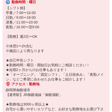
20代・30代・40代・50代・60代、
勤務時間・曜日
若手からミドル、中高年（エルダー）、シニア世代まで幅広く活躍
【シフト例】
中！
早番／7:00〜16:00
日勤／9:00〜18:00
「こんな時だからこそ、しっかり稼いでおきたい！」
遅番／11:00〜20:00
「すぐに働けるところはないかな…」
夜勤／16:00〜翌9:00
「しっかり稼げるアルバイトを探してる。」
そんな方もぜひ！お気軽にご連絡ください♪
【勤務】週2日〜OK
※休憩1〜2h含む
※施設により異なります
★自己申告シフト
★勤務時間・曜日・開始日お気軽にご相談ください！
★短期2ヶ月からのお仕事もあります！
★「オープニング」「固定シフト」「土日祝休み」「夜勤メイ
ン」などご希望に合わせたお仕事をご紹介します！
アクセス・勤務地
静岡県御殿場市
【最寄駅】JR御殿場線「御殿場駅」
★勤務地は3000ヶ所以上★
自宅から通いやすいエリアなど、お好きな勤務地をお選び下さ