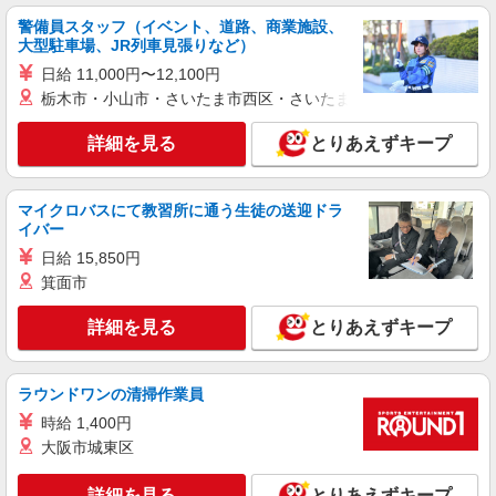
日研トータルソーシング株式会社 メディカルケア事業部/三島オフィ
警備員スタッフ（イベント、道路、商業施設、
ス
大型駐車場、JR列車見張りなど）
介護スタッフ／資格あり or 経験者
日給 11,000円〜12,100円
時給1,450円〜1,600円 ◆初任者研修：時給
栃木市・小山市・さいたま市西区・さいたま市岩槻区・久喜市・
1,450円〜 ◆介護福祉士：時給1,600円〜 ※経験者
は3ヶ月以上 ※給与幅は経験・能力による ★週払
静岡県御殿場市 【最寄駅】JR御殿場線「富士
いOK（規定あり）
詳細を見る
とりあえずキープ
岡」駅 ★勤務地は3000ヶ所以上★ 自宅から通い
やすいエリアなど、お好きな勤務地をお選び下さ
い！！
詳細を見る
キープ
マイクロバスにて教習所に通う生徒の送迎ドラ
イバー
アルバイト
パート
派遣社員
日給 15,850円
日研トータルソーシング株式会社 メディカルケア事業部/三島オフィ
箕面市
ス【看護助手】
看護助手（ナースエイド）
詳細を見る
とりあえずキープ
時給1,250円 ★週払いOK（規定あり） ※給与
幅は経験・能力による
静岡県御殿場市 【最寄駅】JR御殿場線「富士
ラウンドワンの清掃作業員
岡」駅
時給 1,400円
大阪市城東区
詳細を見る
キープ
詳細を見る
とりあえずキープ