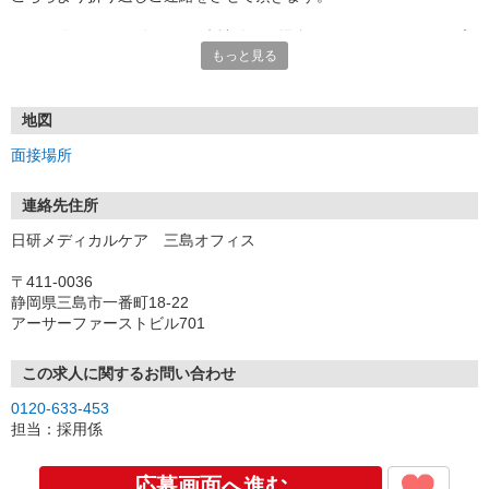
★TEL登録、WEB登録OK！来社登録の場合はクオカード2000円プ
もっと見る
レゼント
・履歴書＆写真不要で登録OK
・職場見学することも可能です
地図
面接場所
連絡先住所
日研メディカルケア 三島オフィス
〒411-0036
静岡県三島市一番町18-22
アーサーファーストビル701
この求人に関するお問い合わせ
0120-633-453
担当：採用係
応募画面へ進む