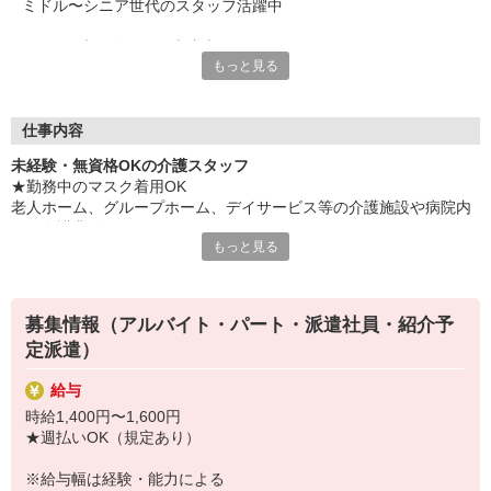
ミドル〜シニア世代のスタッフ活躍中
■50代で未経験だけど大丈夫かな？
もっと見る
■60代になったけど、まだまだ働きたい。
応募資格は“やる気”のみ！
未経験の方もできることからお任せしていきますので、安心して
チャレンジしてくださいね。
仕事内容
未経験・無資格OKの介護スタッフ
残業なし／固定シフト／少なめの日数…など
★勤務中のマスク着用OK
ご都合に合わせた職場をご紹介します◎
老人ホーム、グループホーム、デイサービス等の介護施設や病院内
遠慮なくご希望をお聞かせください。
での介護業務をお願いします。
もっと見る
■将来、家族の介護が必要になったときのために
・食事や入浴のお手伝いなどの身体介護
■家で覚えた介護の知識を役立てたい
・シーツ交換、ベッドメイクなどの環境整備
そんな想いの方はこの機会にチャレンジしてみませんか？
・薬やおしぼりの準備などのケア
募集情報（アルバイト・パート・派遣社員・紹介予
・体操や季節ごとのレクリエーション
定派遣）
・歩行、車椅子の介助
・見守り
給与
※施設により異なります
時給1,400円〜1,600円
★施設内は冷暖房完備！いつでも快適にお仕事できますよ！
★週払いOK（規定あり）
★まずはお名前を覚えてコミュニケーションをとるところから！
あなたのスキルに合わせて少しずつお仕事をお願いしていきます。
※給与幅は経験・能力による