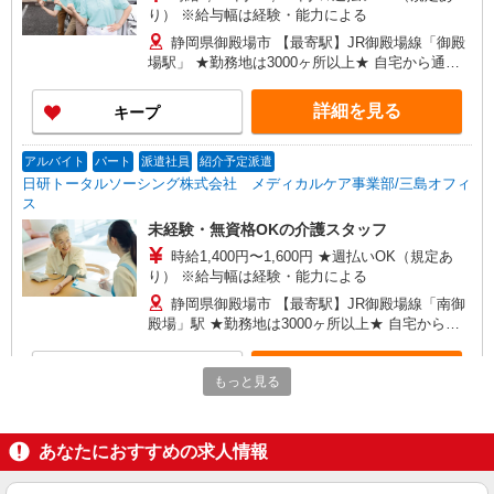
り） ※給与幅は経験・能力による
静岡県御殿場市 【最寄駅】JR御殿場線「御殿
場駅」 ★勤務地は3000ヶ所以上★ 自宅から通い
やすいエリアなど、お好きな勤務地をお選び下さ
い！！
詳細を見る
キープ
アルバイト
パート
派遣社員
紹介予定派遣
日研トータルソーシング株式会社 メディカルケア事業部/三島オフィ
ス
未経験・無資格OKの介護スタッフ
時給1,400円〜1,600円 ★週払いOK（規定あ
り） ※給与幅は経験・能力による
静岡県御殿場市 【最寄駅】JR御殿場線「南御
殿場」駅 ★勤務地は3000ヶ所以上★ 自宅から通
いやすいエリアなど、お好きな勤務地をお選び下
さい！！
詳細を見る
キープ
もっと見る
アルバイト
パート
派遣社員
紹介予定派遣
日研トータルソーシング株式会社 メディカルケア事業部/三島オフィ
あなたにおすすめの求人情報
ス
介護スタッフ／資格あり or 経験者