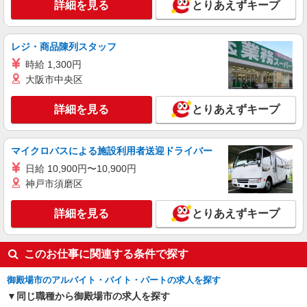
パート
詳細を見る
とりあえずキープ
御殿場ケアセンターそよ風：RO31503
グループホーム 介護スタッフ
レジ・商品陳列スタッフ
【時給】1,350円〜1,470円 ▼給与詳細 処遇改
善手当：200〜220円/時 夜勤手当:6,000円/回 ▼下
時給 1,300円
記別途支給 通勤手当 年末年始手当：380円/時 寸
静岡県御殿場市萩原122-13
大阪市中央区
志あり：年2回（6月・12月） ※業績による ※処
遇改善手当は試用期間中(3ヶ月)は支給なし
詳細を見る
詳細を見る
とりあえずキープ
キープ
契約社員
マイクロバスによる施設利用者送迎ドライバー
御殿場ケアセンターそよ風：RO31500
日給 10,900円〜10,900円
グループホーム 介護スタッフ
神戸市須磨区
【月給】265,920円〜285,920円 ▼給与詳細 調
整手当：20,000円〜30,000円 処遇改善手当：
35,920円 夜勤手当：30,000円（5回分） ※6回目
詳細を見る
とりあえずキープ
静岡県御殿場市萩原122-13
以降は1回6,000円支給 ▼下記別途支給 通勤手当
年末年始手当：380円/時 昇給年1回（4月） 寸志あ
詳細を見る
キープ
り：年2回（6月・12月） ※業績による 特別報
このお仕事に関連する条件で探す
酬：平均26.6万円（最高額109万円） ※2025年6月
支給実績 ※処遇改善手当は試用期間中(3ヶ月)は支
パート
御殿場市のアルバイト・バイト・パートの求人を探す
給なし
御殿場ケアセンターそよ風：RO41952
同じ職種から御殿場市の求人を探す