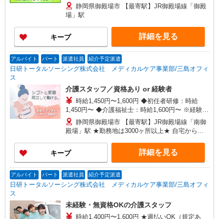
静岡県御殿場市 【最寄駅】JR御殿場線「御殿
場」駅
詳細を見る
キープ
アルバイト
パート
派遣社員
紹介予定派遣
日研トータルソーシング株式会社 メディカルケア事業部/三島オフィ
ス
介護スタッフ／資格あり or 経験者
時給1,450円〜1,600円 ◆初任者研修：時給
1,450円〜 ◆介護福祉士：時給1,600円〜 ※経験者
は3ヶ月以上 ※給与幅は経験・能力による ★週払
静岡県御殿場市 【最寄駅】JR御殿場線「南御
いOK（規定あり）
殿場」駅 ★勤務地は3000ヶ所以上★ 自宅から通
いやすいエリアなど、お好きな勤務地をお選び下
さい！！
詳細を見る
キープ
アルバイト
パート
派遣社員
紹介予定派遣
日研トータルソーシング株式会社 メディカルケア事業部/三島オフィ
ス
未経験・無資格OKの介護スタッフ
時給1,400円〜1,600円 ★週払いOK（規定あ