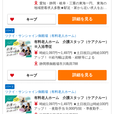
1,300円〜1,750円 ※給与幅は勤務先による +交通
愛知・静岡・岐阜・三重の東海一円。 東海の
費、諸手当（勤務先による） +0円で介護資格が取
地域密着求人多数★駅近・家から近い求人をお探
れる （別途規定） ★給与日払い制度あり！
しできます！
詳細を見る
キープ
パート
ツクイ・サンシャイン御殿場（有料老人ホーム）
有料老人ホーム 介護スタッフ（ケアクルー）
※入浴専従
時給1,097円〜1,497円 ★土日祝日は時給100円
アップ！ ※給与幅は資格・経験等による
静岡県御殿場市川島田788
詳細を見る
キープ
パート
ツクイ・サンシャイン御殿場（有料老人ホーム）
有料老人ホーム 介護スタッフ（ケアクルー）
時給1,097円〜1,497円 ★土日祝日は時給100円
アップ！ ・夜勤手当:9,000円/回 ・準夜勤手
当:4,500円/回 ※給与幅は資格・経験等による