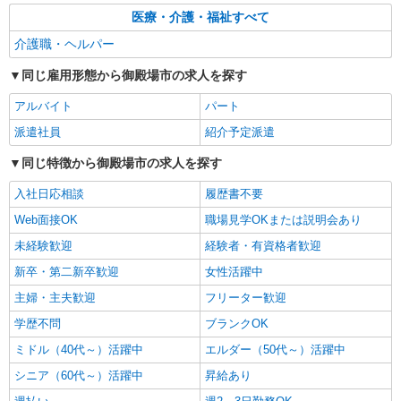
デイサービス 介護スタッフ
医療・介護・福祉すべて
【時給】1,300円〜1,500円 ▼給与詳細 処遇改
善手当：200円/時 ▼下記別途支給 通勤手当 年末
介護職・ヘルパー
年始手当：380円/時 寸志あり：年2回（6月・12
静岡県御殿場市萩原122-13
月） ※業績による ※処遇改善手当は試用期間中(3
同じ雇用形態から御殿場市の求人を探す
ヶ月)は支給なし
詳細を見る
キープ
アルバイト
パート
派遣社員
紹介予定派遣
同じ特徴から御殿場市の求人を探す
入社日応相談
履歴書不要
Web面接OK
職場見学OKまたは説明会あり
未経験歓迎
経験者・有資格者歓迎
新卒・第二新卒歓迎
女性活躍中
主婦・主夫歓迎
フリーター歓迎
学歴不問
ブランクOK
ミドル（40代～）活躍中
エルダー（50代～）活躍中
シニア（60代～）活躍中
昇給あり