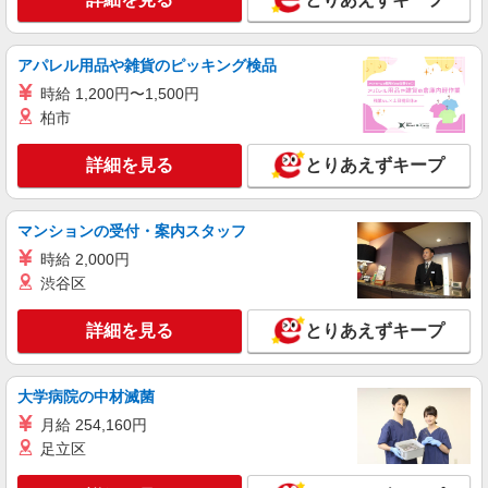
アルバイト
パート
派遣社員
紹介予定派遣
日研トータルソーシング株式会社 メディカルケア事業部/三島オフィ
ス
アパレル用品や雑貨のピッキング検品
未経験・無資格OKの介護スタッフ
時給 1,200円〜1,500円
時給1,400円〜1,600円 ★週払いOK（規定あ
柏市
り） ※給与幅は経験・能力による
静岡県御殿場市 【最寄駅】JR御殿場線「南御
詳細を見る
とりあえずキープ
殿場」駅 ★勤務地は3000ヶ所以上★ 自宅から通
いやすいエリアなど、お好きな勤務地をお選び下
さい！！
詳細を見る
キープ
マンションの受付・案内スタッフ
時給 2,000円
契約社員
渋谷区
御殿場ケアセンターそよ風：RO41949
デイサービス 介護スタッフ
詳細を見る
とりあえずキープ
【月給】234,320円〜254,320円 ▼給与詳細 処
遇改善手当：34,320円 ▼下記別途支給 通勤手当
年末年始手当：380円/時 寸志あり：年2回（6月・
静岡県御殿場市萩原122-13
大学病院の中材滅菌
12月） ※業績による 特別報酬：平均33.8万円（最
月給 254,160円
高額130万円） ※2025年6月支給実績 ※処遇改善
詳細を見る
キープ
手当は試用期間中(3ヶ月)は支給なし
足立区