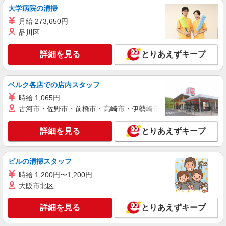
大学病院の清掃
未経験・無資格OKの介護スタッフ
月給 273,650円
時給1,400円〜1,600円 ★週払いOK（規定あ
品川区
り） ※給与幅は経験・能力による
静岡県御殿場市 【最寄駅】JR御殿場線「富士
詳細を見る
とりあえずキープ
岡」駅 ★勤務地は3000ヶ所以上★ 自宅から通い
やすいエリアなど、お好きな勤務地をお選び下さ
い！！
詳細を見る
キープ
ベルク各店での店内スタッフ
時給 1,065円
アルバイト
パート
派遣社員
古河市・佐野市・前橋市・高崎市・伊勢崎市・太田市・館林市・
日研トータルソーシング株式会社 メディカルケア事業部/三島オフィ
ス【看護助手】
詳細を見る
とりあえずキープ
看護助手（ナースエイド）
時給1,250円 ★週払いOK（規定あり） ※給与
幅は経験・能力による
ビルの清掃スタッフ
静岡県御殿場市 【最寄駅】JR御殿場線「南御
時給 1,200円〜1,200円
殿場」駅
大阪市北区
詳細を見る
キープ
詳細を見る
とりあえずキープ
アルバイト
パート
派遣社員
紹介予定派遣