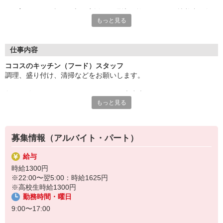
子育てとお仕事の両立を応援する環境が整っており、扶養内で無
もっと見る
理なく働けるので、
家庭とのバランスを大切にしたい方にぴったりです。
シフトは柔軟に対応でき、急な予定変更にも安心。未経験でも丁
仕事内容
寧にサポートするので、
ココスのキッチン（フード）スタッフ
安心してスタートできます。
調理、盛り付け、清掃などをお願いします。
子育て中のあなたにこそ、働きやすい環境を提供します！ぜひお
包丁が使えない・・・そんなあなたも大丈夫！
気軽にご応募ください。
もっと見る
まずは盛り付けやお皿洗いなどからお任せするので
徐々に雰囲気に慣れていきましょう。
すき家・はま寿司など、ゼンショーグループで使える割引制度あ
り。
ゆくゆくはハンバーグやスパゲッティなどのメニューも担当してい
募集情報（アルバイト・パート）
ただきます。
（マニュアルあり）
給与
時給1300円
※22:00〜翌5:00：時給1625円
※高校生時給1300円
勤務時間・曜日
9:00〜17:00