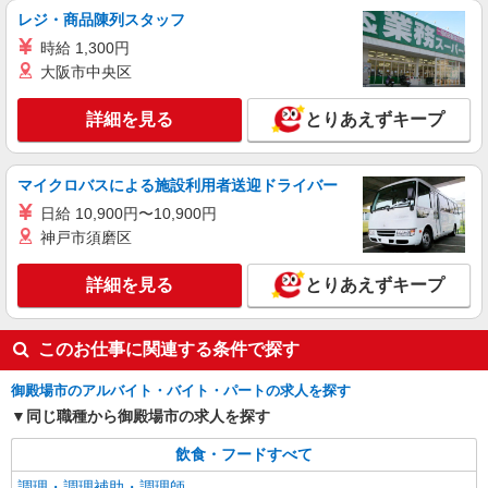
詳細を見る
キープ
レジ・商品陳列スタッフ
時給 1,300円
アルバイト
パート
大阪市中央区
さわやか 御殿場インター店
主に閉店作業（ラスト）・閉店準備＆調理補助
詳細を見る
とりあえずキープ
／炭焼きハンバーグレストラン
時給1,450円〜1,875円（手当による） ※高校
生も同額 ◎経験や能力に応じて昇給制度がありま
マイクロバスによる施設利用者送迎ドライバー
す。 ≪基本時給にプラスして下記手当あり≫ １．
炭焼きレストランさわやか 御殿場インター店
土日祝手当（毎時 プラス100円） ２．繁忙手当
日給 10,900円〜10,900円
（静岡県御殿場市東田中984-1）
（毎時 プラス100円） （土日祝手当と繁忙手当の
神戸市須磨区
重複あり）
詳細を見る
キープ
詳細を見る
とりあえずキープ
アルバイト
パート
さわやか 御殿場ぐみ沢店
このお仕事に関連する条件で探す
調理補助（ディナータイム）／炭焼きハンバー
グレストラン
御殿場市のアルバイト・バイト・パートの求人を探す
26年12月〜27年2月末迄／オープニング時給
同じ職種から御殿場市の求人を探す
1,600円〜2,025円（手当による） ※通常時給／時
給1,450円〜1,875円（手当による） オープンまで
飲食・フードすべて
炭焼きレストランさわやか 御殿場ぐみ沢店
の研修時は時給1,450円（約1ヶ月間） ★22時以降
（〒412-0041 静岡県御殿場市茱萸沢172-7） ◎
調理・調理補助・調理師