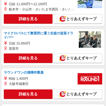
日給 11,000円〜12,100円
詳細を見る
キープ
栃木市・小山市・さいたま市西区・さいたま市岩槻区・久喜市・
契約社員
詳細を見る
とりあえずキープ
サンワフーズ株式会社
調理師
月給25万円
マイクロバスにて教習所に通う生徒の送迎ドラ
イバー
医療法人社団 駿栄会 御殿場石川病院内厨房
（静岡県御殿場市深沢1285-2）
日給 15,850円
箕面市
詳細を見る
キープ
詳細を見る
とりあえずキープ
正社員
サンワフーズ株式会社
ラウンドワンの清掃作業員
調理師／新卒（病院、福祉、企業、レストラン
時給 1,400円
等）
大阪市城東区
月給187,296円＋各種手当 ※給与幅は地域に
よる ※一律手当（資格手当3,000円）含む
詳細を見る
とりあえずキープ
静岡県、山梨県、東京都、神奈川県、千葉県、
茨城県 の各事業所 ◎希望優先◎