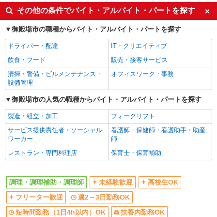
週2～3日勤務OK
短時間勤務（1日4h以内）OK
その他の条件でバイト・アルバイト・パートを探す
扶養内勤務OK
交通費支給
御殿場市の職種からバイト・アルバイト・パートを探す
社会保険あり
まかない・食事補助
社員登用あり
ドライバー・配達
IT・クリエイティブ
飲食・フード
販売・接客サービス
清掃・警備・ビルメンテナンス・
オフィスワーク・事務
設備管理
御殿場市の人気の職種からバイト・アルバイト・パートを探す
製造・組立・加工
フォークリフト
サービス提供責任者・ソーシャル
看護師・保健師・看護助手・助産
ワーカー
師
レストラン・専門料理店
保育士・保育補助
調理・調理補助・調理師
未経験歓迎
高校生OK
フリーター歓迎
週2～3日勤務OK
短時間勤務（1日4h以内）OK
扶養内勤務OK