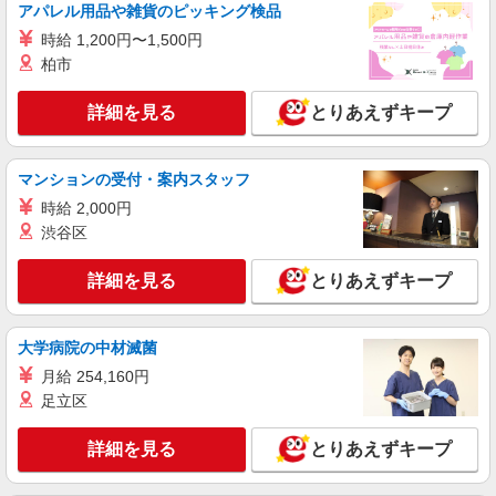
アパレル用品や雑貨のピッキング検品
詳細を見る
キープ
時給 1,200円〜1,500円
柏市
正社員
サンワフーズ株式会社
詳細を見る
とりあえずキープ
栄養士または調理師（責任者候補）
月給240,000円
医療法人社団 淳和会 前田脳神経外科 （静岡
マンションの受付・案内スタッフ
県御殿場市東田中1871）
時給 2,000円
渋谷区
詳細を見る
キープ
詳細を見る
とりあえずキープ
アルバイト
パート
さわやか 御殿場プレミアム・アウトレット店
開店前の仕込み＆調理補助／炭焼きハンバーグ
大学病院の中材滅菌
レストラン
月給 254,160円
時給1,300円〜1,725円（手当による） ★22時
足立区
以降25％UP！ ※高校生も同額 ◎経験や能力に応
じて昇給制度があります。 ≪基本時給にプラスし
炭焼きレストランさわやか 御殿場プレミア
て下記手当あり≫ １．土日祝手当（毎時 プラス
詳細を見る
とりあえずキープ
ム・アウトレット店 （静岡県御殿場市深沢1312
100円） ２．繁忙手当 （毎時 プラス100円）
御殿場プレミアム・アウトレット）
（土日祝手当と繁忙手当の重複あり）