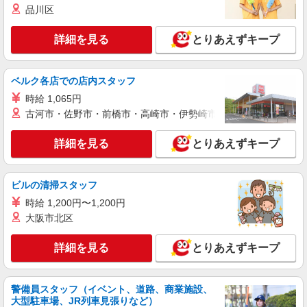
（静岡県御殿場市深沢1285-2）
品川区
詳細を見る
キープ
詳細を見る
とりあえずキープ
契約社員
ベルク各店での店内スタッフ
サンワフーズ株式会社
調理員
時給 1,065円
古河市・佐野市・前橋市・高崎市・伊勢崎市・太田市・館林市・
月給250,000円〜280,000円 ※経験・能力によ
る
詳細を見る
とりあえずキープ
社会福祉法人野菊寮 御殿場コロニー （静岡県
御殿場市中畑1798）
ビルの清掃スタッフ
詳細を見る
キープ
時給 1,200円〜1,200円
大阪市北区
パート
サンワフーズ株式会社
詳細を見る
調理補助
とりあえずキープ
時給1,097円〜 ※経験・能力による
株式会社オカムラ内厨房 （静岡県御殿場市柴
警備員スタッフ（イベント、道路、商業施設、
怒田744）
大型駐車場、JR列車見張りなど）