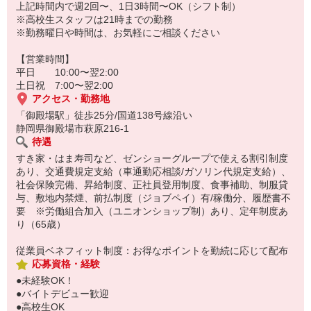
上記時間内で週2回〜、1日3時間〜OK（シフト制）
※高校生スタッフは21時までの勤務
※勤務曜日や時間は、お気軽にご相談ください
【営業時間】
平日 10:00〜翌2:00
土日祝 7:00〜翌2:00
アクセス・勤務地
「御殿場駅」徒歩25分/国道138号線沿い
静岡県御殿場市萩原216-1
待遇
すき家・はま寿司など、ゼンショーグループで使える割引制度
あり、交通費規定支給（車通勤応相談/ガソリン代規定支給）、
社会保険完備、昇給制度、正社員登用制度、食事補助、制服貸
与、敷地内禁煙、前払制度（ジョブペイ）有/稼働分、履歴書不
要 ※労働組合加入（ユニオンショップ制）あり、定年制度あ
り（65歳）
従業員ベネフィット制度：お得なポイントを勤続に応じて配布
応募資格・経験
●未経験OK！
●バイトデビュー歓迎
●高校生OK