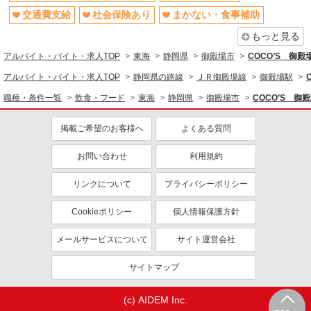
交通費支給
社会保険あり
まかない・食事補助
もっと見る
アルバイト・バイト・求人TOP
東海
静岡県
御殿場市
COCO’S 御
アルバイト・バイト・求人TOP
静岡県の路線
ＪＲ御殿場線
御殿場駅
職種・条件一覧
飲食・フード
東海
静岡県
御殿場市
COCO’S 
掲載ご希望のお客様へ
よくある質問
お問い合わせ
利用規約
リンクについて
プライバシーポリシー
Cookieポリシー
個人情報保護方針
メールサービスについて
サイト運営会社
サイトマップ
(c) AIDEM Inc.