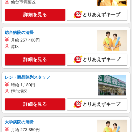
仙台市青葉区
［1］時給1,500円 ［2］［3］時給1,100円
医療法人社団 淳和会 前田脳神経外科 （静岡
詳細を見る
とりあえずキープ
県御殿場市東田中1871）
詳細を見る
キープ
総合病院の清掃
月給 257,400円
パート
港区
サンワフーズ株式会社
調理補助
詳細を見る
とりあえずキープ
時給1,250円
社会福祉法人野菊寮 御殿場コロニー （静岡県
御殿場市中畑1798）
レジ・商品陳列スタッフ
時給 1,180円
詳細を見る
キープ
堺市堺区
パート
詳細を見る
とりあえずキープ
サンワフーズ株式会社
調理師
大学病院の清掃
時給1,800円
医療法人社団 駿栄会 御殿場石川病院内厨房
月給 273,650円