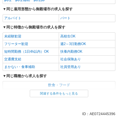
25％UP！ ※高校生も同額 ◎経験や能力に応じて
研修で安心！オープンまでは御殿場インター店
昇給制度があります。 ≪基本時給にプラスして下
（既存店／静岡県御殿場市東田中984-1）にて研修
同じ雇用形態から御殿場市の求人を探す
詳細を見る
キープ
記手当あり≫ １．土日祝手当（毎時 プラス100
勤務となります。 研修先の交通費規定支給（月上
円） ２．繁忙手当 （毎時 プラス100円） （土日
限45,700円）
アルバイト
パート
祝手当と繁忙手当の重複あり）
同じ特徴から御殿場市の求人を探す
未経験歓迎
高校生OK
フリーター歓迎
週2～3日勤務OK
短時間勤務（1日4h以内）OK
扶養内勤務OK
交通費支給
社会保険あり
まかない・食事補助
社員登用あり
同じ職種から求人を探す
飲食・フード
調理・調理補助・調理師
関連する条件をもっと見る
同じ特徴から求人を探す
未経験歓迎
高校生OK
ID：AE0724445396