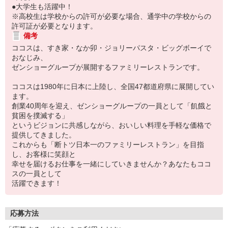
●大学生も活躍中！
※高校生は学校からの許可が必要な場合、通学中の学校からの
許可証が必要となります。
備考
ココスは、すき家・なか卯・ジョリーパスタ・ビッグボーイで
おなじみ、
ゼンショーグループが展開するファミリーレストランです。
ココスは1980年に日本に上陸し、全国47都道府県に展開してい
ます。
創業40周年を迎え、ゼンショーグループの一員として「飢餓と
貧困を撲滅する」
というビジョンに共感しながら、おいしい料理を手軽な価格で
提供してきました。
これからも「断トツ日本一のファミリーレストラン」を目指
し、お客様に笑顔と
幸せを届けるお仕事を一緒にしていきませんか？あなたもココ
スの一員として
活躍できます！
応募方法