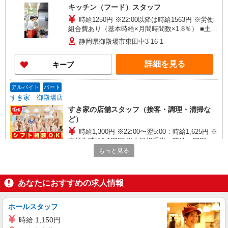
キッチン（フード）スタッフ
時給1250円 ※22:00以降は時給1563円 ※労働
組合費あり（基本時給×月間時間数×1.8％） ■土
日・祝手当 土日・祝は時給＋80円
静岡県御殿場市東田中3-16-1
詳細を見る
キープ
アルバイト
パート
すき家 御殿場店
すき家の店舗スタッフ（接客・調理・清掃な
ど）
時給1,300円 ※22:00〜翌5:00：時給1,625円 ※
高校生時給1,180円 ※土日祝手当 時給＋20円 ※
早朝手当（5:00〜9:00）時給＋150円
もっと見る
静岡県御殿場市萩原809-2
詳細を見る
キープ
あなたにおすすめの求人情報
パート
ホールスタッフ
サンワフーズ株式会社
時給 1,150円
調理員