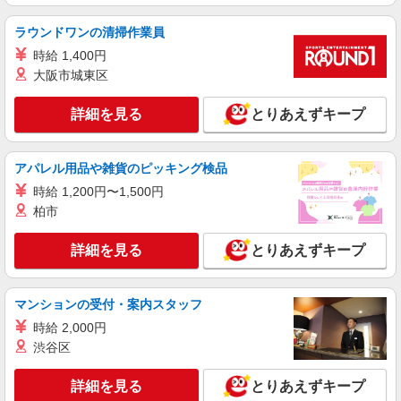
【softbank】の携帯販売スタッフ
時給1500円〜1800円（経験・能力による） ※
ラウンドワンの清掃作業員
残業代支給 ★交通費別途支給（規定あり） ゜
時給 1,400円
+゜・。○。・゜+゜・。○。・゜+゜ 入社祝い金10
愛知県豊橋市のsoftbankショップ
万円支給(規定有) お友達を紹介頂くと, インセンテ
大阪市城東区
ィブ支給(規定有) ★月2回払い・週払い可能（規程
詳細を見る
キープ
有）★ ゜・。○。・゜+゜・。○。・゜+゜
詳細を見る
とりあえずキープ
派遣社員
株式会社シエロ
アパレル用品や雑貨のピッキング検品
【softbank】人気機種に詳しくなれる携帯販
時給 1,200円〜1,500円
売
柏市
月給280000円〜320000円（経験・能力によ
る） ※残業代支給 ★交通費別途支給（規定あり）
詳細を見る
とりあえずキープ
゜+゜・。○。・゜+゜・。○。・゜+゜ 入社祝い金
愛知県豊橋市のsoftbankショップ
10万円支給(規定有) お友達を紹介頂くと, インセン
ティブ支給(規定有) ゜・。○。・゜+゜・。
詳細を見る
キープ
○。・゜+゜
マンションの受付・案内スタッフ
時給 2,000円
派遣社員
渋谷区
株式会社シエロ
【UQモバイル】人気機種に詳しくなれる携帯
詳細を見る
とりあえずキープ
販売