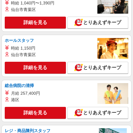
愛知県豊橋市のsoftbankショップ
時給 1,040円〜1,390円
万円支給(規定有) お友達を紹介頂くと, インセンテ
仙台市青葉区
ィブ支給(規定有) ★月2回払い・週払い可能（規程
詳細を見る
キープ
有）★ ゜・。○。・゜+゜・。○。・゜+゜
詳細を見る
とりあえずキープ
紹介予定派遣
株式会社シエロ
ホールスタッフ
【softbank】の携帯販売スタッフ
時給 1,150円
月給280000円〜320000円（経験・能力によ
る） ※残業代支給 ★交通費別途支給（規定あり）
仙台市青葉区
゜+゜・。○。・゜+゜・。○。・゜+゜ 入社祝い金
愛知県豊橋市のsoftbankショップ
10万円支給(規定有) お友達を紹介頂くと, インセン
詳細を見る
とりあえずキープ
ティブ支給(規定有) ゜・。○。・゜+゜・。
詳細を見る
キープ
○。・゜+゜
総合病院の清掃
派遣社員
月給 257,400円
株式会社シエロ
港区
スマホ携帯販売【エーユー】
月給273200円 ※残業手当別途支給 ※研修期間
詳細を見る
とりあえずキープ
6か月・時給1550円〜 ★交通費別途支給（規定あ
り） ゜+゜・。○。・゜+゜・。○。・゜+゜ 入社
愛知県豊橋市の家電量販店
祝い金10万円支給(規定有) お友達を紹介頂くと, イ
ンセンティブ支給(規定有) ゜・。○。・゜+゜・。
レジ・商品陳列スタッフ