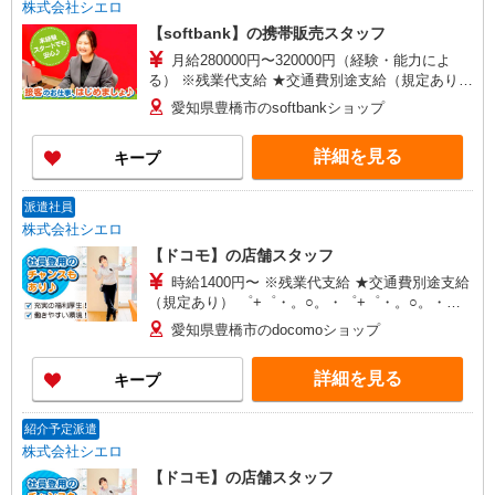
株式会社シエロ
【softbank】の携帯販売スタッフ
月給280000円〜320000円（経験・能力によ
る） ※残業代支給 ★交通費別途支給（規定あり）
゜+゜・。○。・゜+゜・。○。・゜+゜ 入社祝い金
愛知県豊橋市のsoftbankショップ
10万円支給(規定有) お友達を紹介頂くと, インセン
ティブ支給(規定有) ゜・。○。・゜+゜・。
詳細を見る
キープ
○。・゜+゜
派遣社員
株式会社シエロ
【ドコモ】の店舗スタッフ
時給1400円〜 ※残業代支給 ★交通費別途支給
（規定あり） ゜+゜・。○。・゜+゜・。○。・゜
+゜ 入社祝い金10万円支給(規定有) お友達を紹介
愛知県豊橋市のdocomoショップ
頂くと, インセンティブ支給(規定有) ★月2回払
い・週払い可能（規程有）★ ゜・。○。・゜
詳細を見る
キープ
+゜・。○。・゜+゜
紹介予定派遣
株式会社シエロ
【ドコモ】の店舗スタッフ