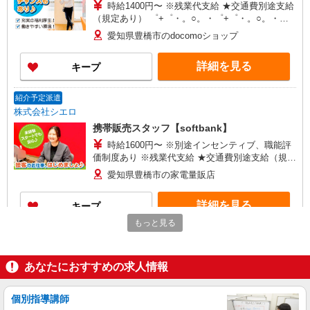
時給1400円〜 ※残業代支給 ★交通費別途支給
（規定あり） ゜+゜・。○。・゜+゜・。○。・゜
+゜ 入社祝い金10万円支給(規定有) お友達を紹介
愛知県豊橋市のdocomoショップ
頂くと, インセンティブ支給(規定有) ★月2回払
い・週払い可能（規程有）★ ゜・。○。・゜
詳細を見る
キープ
+゜・。○。・゜+゜
紹介予定派遣
株式会社シエロ
携帯販売スタッフ【softbank】
時給1600円〜 ※別途インセンティブ、職能評
価制度あり ※残業代支給 ★交通費別途支給（規定
あり） ゜+゜・。○。・゜+゜・。○。・゜+゜ 入
愛知県豊橋市の家電量販店
社祝い金10万円支給(規定有) お友達を紹介頂くと,
インセンティブ支給(規定有) ★月2回払い・週払い
詳細を見る
キープ
可能（規程有）★ ゜・。○。・゜+゜・。○。・゜
+゜
もっと見る
紹介予定派遣
株式会社シエロ
あなたにおすすめの求人情報
【ソフトバンク】の店舗スタッフ
時給1500円〜1600円（経験・能力による） ※
残業代支給 ★交通費別途支給（規定あり） ゜
個別指導講師
+゜・。○。・゜+゜・。○。・゜+゜ 入社祝い金10