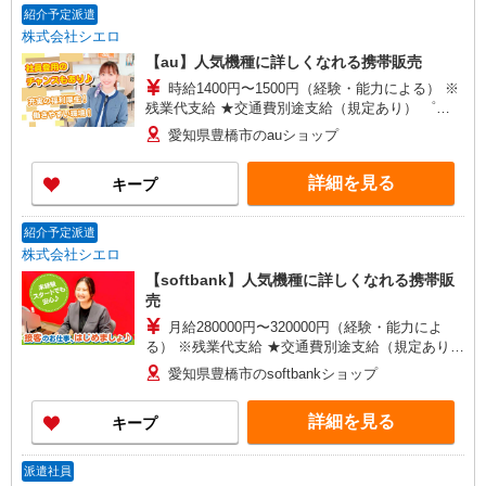
紹介予定派遣
株式会社シエロ
【au】人気機種に詳しくなれる携帯販売
時給1400円〜1500円（経験・能力による） ※
残業代支給 ★交通費別途支給（規定あり） ゜
+゜・。○。・゜+゜・。○。・゜+゜ 入社祝い金10
愛知県豊橋市のauショップ
万円支給(規定有) お友達を紹介頂くと, インセンテ
ィブ支給(規定有) ★月2回払い・週払い可能（規程
詳細を見る
キープ
有）★ ゜・。○。・゜+゜・。○。・゜+゜
紹介予定派遣
株式会社シエロ
【softbank】人気機種に詳しくなれる携帯販
売
月給280000円〜320000円（経験・能力によ
る） ※残業代支給 ★交通費別途支給（規定あり）
゜+゜・。○。・゜+゜・。○。・゜+゜ 入社祝い金
愛知県豊橋市のsoftbankショップ
10万円支給(規定有) お友達を紹介頂くと, インセン
ティブ支給(規定有) ゜・。○。・゜+゜・。
詳細を見る
キープ
○。・゜+゜
派遣社員