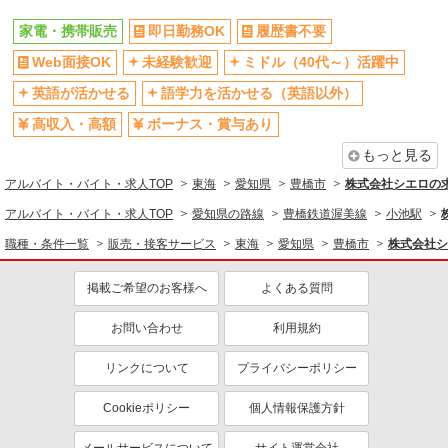
家電・携帯販売
即日勤務OK
履歴書不要
Web面接OK
未経験歓迎
ミドル（40代～）活躍中
英語が活かせる
語学力を活かせる（英語以外）
高収入・高額
ボーナス・賞与あり
もっと見る
アルバイト・バイト・求人TOP
東海
愛知県
豊橋市
株式会社シエロの
アルバイト・バイト・求人TOP
愛知県の路線
豊橋鉄道渥美線
小池駅
職種・条件一覧
販売・接客サービス
東海
愛知県
豊橋市
株式会社シ
掲載ご希望のお客様へ
よくある質問
お問い合わせ
利用規約
リンクについて
プライバシーポリシー
Cookieポリシー
個人情報保護方針