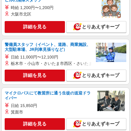
ビルの清掃スタッフ
派遣社員
株式会社シエロ
時給 1,200円〜1,200円
【au】人気機種に詳しくなれる携帯販売
大阪市北区
時給1400円〜1500円（経験・能力による） ※
残業代支給 ★交通費別途支給（規定あり） ゜
詳細を見る
とりあえずキープ
+゜・。○。・゜+゜・。○。・゜+゜ 入社祝い金10
愛知県豊橋市のauショップ
万円支給(規定有) お友達を紹介頂くと, インセンテ
ィブ支給(規定有) ★月2回払い・週払い可能（規程
警備員スタッフ（イベント、道路、商業施設、
詳細を見る
キープ
有）★ ゜・。○。・゜+゜・。○。・゜+゜
大型駐車場、JR列車見張りなど）
日給 11,000円〜12,100円
派遣社員
栃木市・小山市・さいたま市西区・さいたま市岩槻区・久喜市・
株式会社シエロ
【au】の携帯販売スタッフ
詳細を見る
とりあえずキープ
時給1500円〜1700円（経験・能力による） ※
残業代支給 ★交通費別途支給（規定あり） ゜
+゜・。○。・゜+゜・。○。・゜+゜ 入社祝い金10
愛知県豊橋市の携帯ショップ
マイクロバスにて教習所に通う生徒の送迎ドラ
万円支給(規定有) お友達を紹介頂くと, インセンテ
イバー
ィブ支給(規定有) ★月2回払い・週払い可能（規程
詳細を見る
日給 15,850円
キープ
有）★ ゜・。○。・゜+゜・。○。・゜+゜
箕面市
紹介予定派遣
詳細を見る
とりあえずキープ
株式会社シエロ