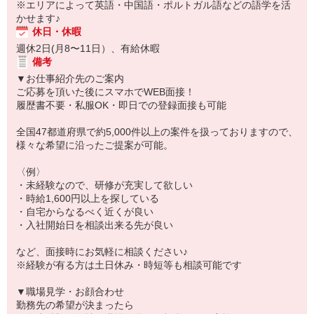
※エリアによって英語・中国語・ポルトガル語などの語学を活
かせます♪
休日・休暇
週休2日(月8〜11日）、有給休暇
備考
▼お仕事紹介先のご案内
ご応募を頂いた後にスマホでWEB面接！
履歴書不要・私服OK・即日での登録面接も可能
全国47都道府県で約5,000件以上の案件を扱っておりますので、
様々な希望に沿ったご提案が可能。
〈例〉
・未経験なので、研修が充実して欲しい
・時給1,600円以上を探している
・自宅からなるべく近くが良い
・入社開始日を相談出来る先が良い
など、面接時にお気軽に相談ください♪
※経験が有る方は土日休み・時短等も相談可能です
▼職場見学・お顔合わせ
勤務先の希望が決まったら