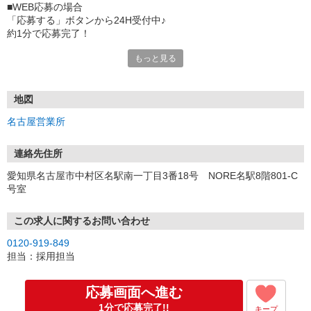
■WEB応募の場合
「応募する」ボタンから24H受付中♪
約1分で応募完了！
もっと見る
■電話応募の場合
電話応募も歓迎！（受付:10:00〜20:00）
土日祝も受付中♪
地図
【選考フロー】
名古屋営業所
①応募から3営業日を目安に、メールorお電話でご連絡します。
②面接日時を決定！「0120」から始まる電話番号からご連絡します
★スマホでWEB面接（LINEなど）・出張面接・事務所面接と選べま
連絡先住所
す
愛知県名古屋市中村区名駅南一丁目3番18号 NORE名駅8階801-C
③面接実施（履歴書不要）
号室
④勤務開始（スタート日は応相談）
※ご希望があれば、職場見学の調整もOKです！
この求人に関するお問い合わせ
お気軽にご応募ください♪
0120-919-849
担当：採用担当
応募画面へ進む
1分で応募完了!!
キープ