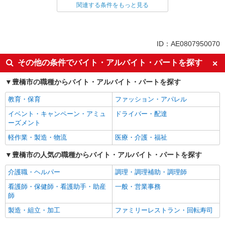
家電・携帯販売
関連する条件をもっと見る
同じ特徴から求人を探す
未経験歓迎
ミドル（40代～）活躍中
ID：AE0807950070
英語が活かせる
ボーナス・賞与あり
その他の条件でバイト・アルバイト・パートを探す
日払い
車通勤OK
豊橋市の職種からバイト・アルバイト・パートを探す
交通費支給
社会保険あり
社員登用あり
教育・保育
ファッション・アパレル
イベント・キャンペーン・アミュ
ドライバー・配達
ーズメント
軽作業・製造・物流
医療・介護・福祉
豊橋市の人気の職種からバイト・アルバイト・パートを探す
介護職・ヘルパー
調理・調理補助・調理師
看護師・保健師・看護助手・助産
一般・営業事務
師
製造・組立・加工
ファミリーレストラン・回転寿司