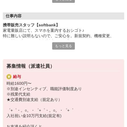
日々変わる専門知識を覚えるのはやっぱり大変。
でも心配ご無用！
仕事内容
シエロのご紹介するお店は、チームワークが良く
携帯販売スタッフ【softbank】
お互いに教え合ったり、フォローしあったりする
家電量販店にて、スマホを案内するおシゴト♪
和気あいあいとした人間関係がある店舗ばかり！
特に難しい説明もないので、ご安心を。新規契約、機種変更、
皆で一緒にステップアップしましょう♪
各種料金プランのご相談対応・ご提案などをお願いします。
もっと見る
【選べるお仕事いろいろ】
初めての方でも安心♪
￣￣￣￣￣￣￣￣￣￣￣
あなた専属のコーディネーターが親切・丁寧にフォローするので、
▼オフィスワーク
満足度◎
事務、経理、データ入力、コールセンター、受付
募集情報（派遣社員）
▼工場・製造・軽作業系
■携帯やインターネット販売業務
機械/食品製造・梱包・仕分け・加工・組立・検査
給与
docomo(ドコモ)/au(エーユー)・KDDI/softbank(ソフトバンク)など
▼美容系
時給1600円〜
の大手キャリアから
眉毛サロンのアイブロウ・ネイリスト・エステ
※別途インセンティブ、職能評価制度あり
ワイモバイル(Y!mobille)、楽天モバイル、UQなど格安スマホまで幅
▼営業・販売
※残業代支給
広く紹介可能♪
法人営業・アパレル販売・個別指導塾・人材紹介
★交通費別途支給（規定あり）
人気のApple（アップル）店舗もございます！
▼人気案件も多数♪
短期・期間限定・オープニング・官公庁案件
゜+゜・。○。・゜+゜・。○。・゜+゜
上場/優良/大手企業など
入社祝い金10万円支給(規定有)
【スマホ面接実施中】
お友達を紹介頂くと,