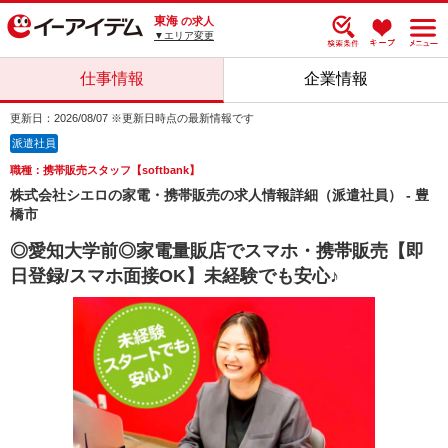
東海
の求人
▼エリア変更
仕事情報
企業情報
更新日：2026/08/07 ※更新日時点の最新情報です
派遣社員
職種：携帯販売スタッフ【softbank】
株式会社シエロの家電・携帯販売の求人情報詳細（派遣社員） - 豊
橋市
◎愛知大学前◎家電量販店でスマホ・携帯販売【即
日登録/スマホ面接OK】未経験でも安心♪