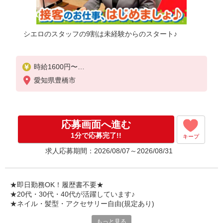
シエロのスタッフの9割は未経験からのスタート♪
時給1600円〜
※別途インセンティブ、職能評価制度あり
愛知県豊橋市
※残業代支給
★交通費別途支給（規定あり）
゜+゜・。○。・゜+゜・。○。・゜+゜
応募画面へ進む
入社祝い金10万円支給(規定有)
1分で応募完了!!
キープ
お友達を紹介頂くと,
求人応募期間：2026/08/07～2026/08/31
インセンティブ支給(規定有)
★月2回払い・週払い可能（規程有）★
゜・。○。・゜+゜・。○。・゜+゜
★即日勤務OK！履歴書不要★
★20代・30代・40代が活躍しています♪
★ネイル・髪型・アクセサリー自由(規定あり)
もっと見る
新しい機種やプラン。