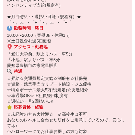
￣￣￣￣￣￣￣￣￣
インセンティブ支給(規定有)
自宅に居ながらスマホでカンタン面接OK！
オンライン面談なのでスピード対応。
★月2回払い・週払い可能（規程有）★
゜・。○。・゜+゜・。○。・゜+゜
勤務時間・曜日
10:00〜20:00（実働8h・休憩1h）
※土日祝含む週5日勤務
アクセス・勤務地
「愛知大学前」駅よりバス・車5分
「小池」駅よりバス・車5分
愛知県豊橋市の家電量販店
待遇
☆昇給☆交通費規定支給☆制服有☆社保完
☆資格・残業手当☆リゾート施設・ジム優待
☆特別ボーナス最大5万円(規定)☆友達紹介
☆車通勤OK☆正社員登用制度有
☆週払い・月2回払いOK
応募資格・経験
☆未経験の方も大歓迎☆ ※高校生は不可
あなたのレベルに合わせた研修をご用意しているので、安心し
てネ♪
※ハローワークでお仕事お探しの方も対象