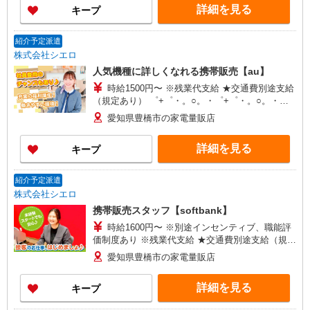
詳細を見る
キープ
紹介予定派遣
株式会社シエロ
人気機種に詳しくなれる携帯販売【au】
時給1500円〜 ※残業代支給 ★交通費別途支給
（規定あり） ゜+゜・。○。・゜+゜・。○。・゜
+゜ 入社祝い金10万円支給(規定有) お友達を紹介
愛知県豊橋市の家電量販店
頂くと, インセンティブ支給(規定有) ★月2回払
い・週払い可能（規程有）★ ゜・。○。・゜
詳細を見る
キープ
+゜・。○。・゜+゜
紹介予定派遣
株式会社シエロ
携帯販売スタッフ【softbank】
時給1600円〜 ※別途インセンティブ、職能評
価制度あり ※残業代支給 ★交通費別途支給（規定
あり） ゜+゜・。○。・゜+゜・。○。・゜+゜ 入
愛知県豊橋市の家電量販店
社祝い金10万円支給(規定有) お友達を紹介頂くと,
インセンティブ支給(規定有) ★月2回払い・週払い
詳細を見る
キープ
可能（規程有）★ ゜・。○。・゜+゜・。○。・゜
+゜