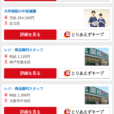
時給1400円〜1500円（経験・能力による） ※
残業代支給 ★交通費別途支給（規定あり） ゜
大学病院の中材滅菌
+゜・。○。・゜+゜・。○。・゜+゜ 入社祝い金10
愛知県豊橋市のUQスポット
月給 254,160円
万円支給(規定有) お友達を紹介頂くと, インセンテ
ィブ支給(規定有) ★月2回払い・週払い可能（規程
足立区
詳細を見る
キープ
有）★ ゜・。○。・゜+゜・。○。・゜+゜
詳細を見る
とりあえずキープ
紹介予定派遣
株式会社シエロ
【au】人気機種に詳しくなれる携帯販売
レジ・商品陳列スタッフ
時給1400円〜1500円（経験・能力による） ※
時給 1,120円
残業代支給 ★交通費別途支給（規定あり） ゜
神戸市垂水区
+゜・。○。・゜+゜・。○。・゜+゜ 入社祝い金10
愛知県豊橋市のauショップ
万円支給(規定有) お友達を紹介頂くと, インセンテ
詳細を見る
とりあえずキープ
ィブ支給(規定有) ★月2回払い・週払い可能（規程
詳細を見る
キープ
有）★ ゜・。○。・゜+゜・。○。・゜+゜
レジ・商品陳列スタッフ
時給 1,300円
大阪市中央区
詳細を見る
とりあえずキープ