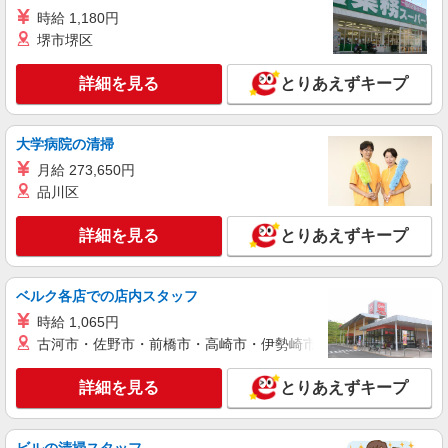
詳細を見る
キープ
○。・゜+゜
時給 1,180円
堺市堺区
派遣社員
株式会社シエロ
詳細を見る
とりあえずキープ
スマホ携帯販売【ソフトバンク】
時給1600円〜 ※別途インセンティブ、職能評
価制度あり ※残業代支給 ★交通費別途支給（規定
大学病院の清掃
あり） ゜+゜・。○。・゜+゜・。○。・゜+゜ 入
愛知県豊橋市の商業施設
月給 273,650円
社祝い金10万円支給(規定有) お友達を紹介頂くと,
インセンティブ支給(規定有) ★月2回払い・週払い
品川区
詳細を見る
キープ
可能（規程有）★ ゜・。○。・゜+゜・。○。・゜
+゜
詳細を見る
とりあえずキープ
紹介予定派遣
株式会社シエロ
【ソフトバンク】の店舗スタッフ
ベルク各店での店内スタッフ
月給280000円〜320000円（経験・能力によ
時給 1,065円
る） ※残業代支給 ★交通費別途支給（規定あり）
古河市・佐野市・前橋市・高崎市・伊勢崎市・太田市・館林市・
゜+゜・。○。・゜+゜・。○。・゜+゜ 入社祝い金
愛知県豊橋市のsoftbankショップ
10万円支給(規定有) お友達を紹介頂くと, インセン
詳細を見る
とりあえずキープ
ティブ支給(規定有) ゜・。○。・゜+゜・。
詳細を見る
キープ
○。・゜+゜