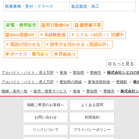
医療事務・受付・クラーク
食品製造・加工
家電・携帯販売
即日勤務OK
履歴書不要
Web面接OK
未経験歓迎
ミドル（40代～）活躍中
英語が活かせる
語学力を活かせる（英語以外）
ボーナス・賞与あり
昇給あり
もっと見る
アルバイト・バイト・求人TOP
東海
愛知県
豊橋市
株式会社シエロの
アルバイト・バイト・求人TOP
愛知県の路線
東海道新幹線
豊橋駅
株
職種・条件一覧
販売・接客サービス
東海
愛知県
豊橋市
株式会社シ
掲載ご希望のお客様へ
よくある質問
お問い合わせ
利用規約
リンクについて
プライバシーポリシー