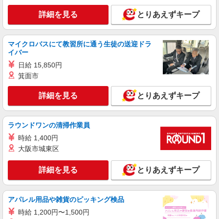
残業代支給 ★交通費別途支給（規定あり） ゜
詳細を見る
とりあえずキープ
+゜・。○。・゜+゜・。○。・゜+゜ 入社祝い金10
愛知県豊橋市のauショップ
万円支給(規定有) お友達を紹介頂くと, インセンテ
ィブ支給(規定有) ★月2回払い・週払い可能（規程
詳細を見る
キープ
有）★ ゜・。○。・゜+゜・。○。・゜+゜
マイクロバスにて教習所に通う生徒の送迎ドラ
イバー
紹介予定派遣
日給 15,850円
株式会社シエロ
箕面市
【楽天モバイル】人気機種に詳しくなれる携帯
販売
詳細を見る
とりあえずキープ
時給1700円〜2000円（経験・能力による） ※
残業代支給 ★交通費別途支給（規定あり） ゜
+゜・。○。・゜+゜・。○。・゜+゜ 入社祝い金10
ラウンドワンの清掃作業員
愛知県豊橋市の楽天モバイルショップ
万円支給(規定有) お友達を紹介頂くと, インセンテ
時給 1,400円
ィブ支給(規定有) ★月2回払い・週払い可能（規程
詳細を見る
大阪市城東区
キープ
有）★ ゜・。○。・゜+゜・。○。・゜+゜
詳細を見る
とりあえずキープ
紹介予定派遣
株式会社シエロ
【エーユー】の店舗スタッフ
アパレル用品や雑貨のピッキング検品
時給1500円〜1700円（経験・能力による） ※
時給 1,200円〜1,500円
残業代支給 ★交通費別途支給（規定あり） ゜