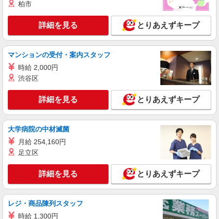
+゜・。○。・゜+゜・。○。・゜+゜ 入社祝い金10
柏市
愛知県豊橋市の携帯ショップ
万円支給(規定有) お友達を紹介頂くと, インセンテ
ィブ支給(規定有) ★月2回払い・週払い可能（規程
詳細を見る
とりあえずキープ
詳細を見る
キープ
有）★ ゜・。○。・゜+゜・。○。・゜+゜
紹介予定派遣
マンションの受付・案内スタッフ
株式会社シエロ
時給 2,000円
携帯販売スタッフ【au】
渋谷区
月給273200円 ※残業手当別途支給 ※研修期間
6か月・時給1550円〜 ★交通費別途支給（規定あ
詳細を見る
とりあえずキープ
り） ゜+゜・。○。・゜+゜・。○。・゜+゜ 入社
愛知県豊橋市の商業施設
祝い金10万円支給(規定有) お友達を紹介頂くと, イ
ンセンティブ支給(規定有) ゜・。○。・゜+゜・。
詳細を見る
キープ
○。・゜+゜
大学病院の中材滅菌
月給 254,160円
派遣社員
足立区
株式会社シエロ
【ドコモ】の店舗スタッフ
詳細を見る
とりあえずキープ
時給1400円〜 ※残業代支給 ★交通費別途支給
（規定あり） ゜+゜・。○。・゜+゜・。○。・゜
+゜ 入社祝い金10万円支給(規定有) お友達を紹介
愛知県豊橋市のdocomoショップ
レジ・商品陳列スタッフ
頂くと, インセンティブ支給(規定有) ★月2回払
時給 1,300円
い・週払い可能（規程有）★ ゜・。○。・゜