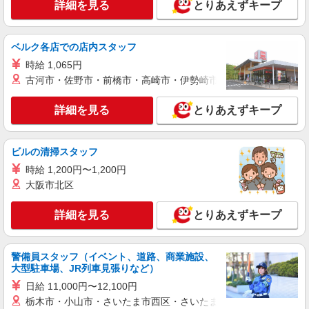
詳細を見る
とりあえずキープ
携帯販売スタッフ【au】
月給273200円 ※残業手当別途支給 ※研修期間
6か月・時給1550円〜 ★交通費別途支給（規定あ
ベルク各店での店内スタッフ
り） ゜+゜・。○。・゜+゜・。○。・゜+゜ 入社
愛知県豊橋市の商業施設
時給 1,065円
祝い金10万円支給(規定有) お友達を紹介頂くと, イ
ンセンティブ支給(規定有) ゜・。○。・゜+゜・。
古河市・佐野市・前橋市・高崎市・伊勢崎市・太田市・館林市・
詳細を見る
キープ
○。・゜+゜
詳細を見る
とりあえずキープ
派遣社員
株式会社シエロ
【au】の携帯販売スタッフ
ビルの清掃スタッフ
時給1400円〜 別途インセンティブ制度あり ※
時給 1,200円〜1,200円
残業代支給 ★交通費全額支給 ゜+゜・。○。・゜
大阪市北区
+゜・。○。・゜+゜ 入社祝い金10万円支給(規定
愛知県豊橋市のauショップ
有) お友達を紹介頂くと, インセンティブ支給(規定
詳細を見る
とりあえずキープ
有) ★月2回払い・週払い可能（規程有）★ ゜・。
詳細を見る
キープ
○。・゜+゜・。○。・゜+゜
警備員スタッフ（イベント、道路、商業施設、
紹介予定派遣
大型駐車場、JR列車見張りなど）
株式会社シエロ
日給 11,000円〜12,100円
【エーユー】の店舗スタッフ
栃木市・小山市・さいたま市西区・さいたま市岩槻区・久喜市・
時給1400円〜1500円（経験・能力による） ※