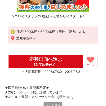
シエロのスタッフの9割は未経験からのスタート♪
月給280000円〜320000円（経験・能力による）
※残業代支給
愛知県豊橋市
★交通費別途支給（規定あり）
゜+゜・。○。・゜+゜・。○。・゜+゜
入社祝い金10万円支給(規定有)
応募画面へ進む
お友達を紹介頂くと,
1分で応募完了!!
キープ
インセンティブ支給(規定有)
求人応募期間：2026/07/30～2026/08/31
゜・。○。・゜+゜・。○。・゜+゜
★即日勤務OK！履歴書不要★
★20代・30代・40代が活躍しています♪
★ネイル・髪型・アクセサリー自由(規定あり)
もっと見る
各キャリアの新機種が特別価格で購入OK！！