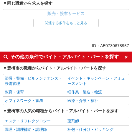
同じ職種から求人を探す
販売・接客サービス
家電・携帯販売
関連する条件をもっと見る
同じ特徴から求人を探す
未経験歓迎
ミドル（40代～）活躍中
ID：AE0730678957
英語が活かせる
ボーナス・賞与あり
その他の条件でバイト・アルバイト・パートを探す
日払い
車通勤OK
豊橋市の職種からバイト・アルバイト・パートを探す
交通費支給
社会保険あり
社員登用あり
清掃・警備・ビルメンテナンス・
イベント・キャンペーン・アミュ
設備管理
ーズメント
教育・保育
軽作業・製造・物流
オフィスワーク・事務
医療・介護・福祉
豊橋市の人気の職種からバイト・アルバイト・パートを探す
エステ・リフレクソロジー
薬剤師
調理・調理補助・調理師
梱包・仕分け・ピッキング