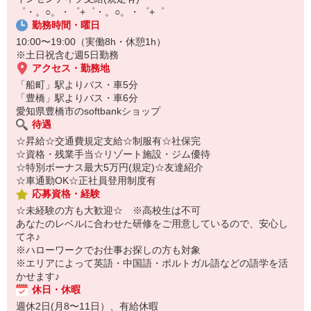
自宅に居ながらスマホでカンタン面接OK！
゜・。○。・゜+゜・。○。・゜+゜
オンライン面談なのでスピード対応。
勤務時間・曜日
即日登録もOK♪
10:00〜19:00（実働8h・休憩1h）
※土日祝含む週5日勤務
気になった方はお気軽にご相談ください！
アクセス・勤務地
「船町」駅よりバス・車5分
「豊橋」駅よりバス・車6分
愛知県豊橋市のsoftbankショップ
待遇
☆昇給☆交通費規定支給☆制服有☆社保完
☆資格・残業手当☆リゾート施設・ジム優待
☆特別ボーナス最大5万円(規定)☆友達紹介
☆車通勤OK☆正社員登用制度有
応募資格・経験
☆未経験の方も大歓迎☆ ※高校生は不可
あなたのレベルに合わせた研修をご用意しているので、安心し
てネ♪
※ハローワークでお仕事お探しの方も対象
※エリアによって英語・中国語・ポルトガル語などの語学を活
かせます♪
休日・休暇
週休2日(月8〜11日）、有給休暇