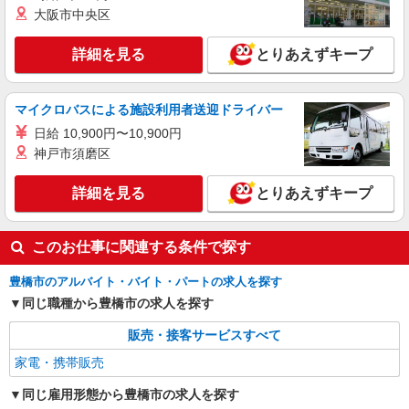
詳細を見る
キープ
+゜・。○。・゜+゜
大阪市中央区
派遣社員
詳細を見る
とりあえずキープ
株式会社シエロ
【楽天モバイル】の携帯販売スタッフ
マイクロバスによる施設利用者送迎ドライバー
月給245250円〜 ※残業代支給 ★交通費別途支
給（規定あり） ゜+゜・。○。・゜+゜・。
日給 10,900円〜10,900円
○。・゜+゜ 入社祝い金10万円支給(規定有) お友達
愛知県豊橋市の楽天モバイルショップ
神戸市須磨区
を紹介頂くと, インセンティブ支給(規定有) ゜・。
○。・゜+゜・。○。・゜+゜
詳細を見る
詳細を見る
とりあえずキープ
キープ
このお仕事に関連する条件で探す
豊橋市のアルバイト・バイト・パートの求人を探す
同じ職種から豊橋市の求人を探す
販売・接客サービスすべて
家電・携帯販売
同じ雇用形態から豊橋市の求人を探す