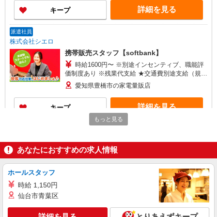
ティブ支給(規定有) ゜・。○。・゜+゜・。
詳細を見る
キープ
○。・゜+゜
派遣社員
株式会社シエロ
携帯販売スタッフ【softbank】
時給1600円〜 ※別途インセンティブ、職能評
価制度あり ※残業代支給 ★交通費別途支給（規定
あり） ゜+゜・。○。・゜+゜・。○。・゜+゜ 入
愛知県豊橋市の家電量販店
社祝い金10万円支給(規定有) お友達を紹介頂くと,
インセンティブ支給(規定有) ★月2回払い・週払い
詳細を見る
キープ
可能（規程有）★ ゜・。○。・゜+゜・。○。・゜
+゜
もっと見る
紹介予定派遣
株式会社シエロ
あなたにおすすめの求人情報
【au】の携帯販売スタッフ
時給1500円〜1700円（経験・能力による） ※
残業代支給 ★交通費別途支給（規定あり） ゜
ホールスタッフ
+゜・。○。・゜+゜・。○。・゜+゜ 入社祝い金10
愛知県豊橋市の携帯ショップ
時給 1,150円
万円支給(規定有) お友達を紹介頂くと, インセンテ
仙台市青葉区
ィブ支給(規定有) ★月2回払い・週払い可能（規程
詳細を見る
キープ
有）★ ゜・。○。・゜+゜・。○。・゜+゜
詳細を見る
とりあえずキープ