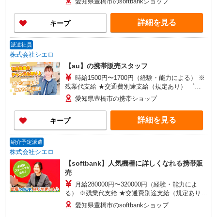
愛知県豊橋市のsoftbankショップ
万円支給(規定有) お友達を紹介頂くと, インセンテ
ィブ支給(規定有) ★月2回払い・週払い可能（規程
詳細を見る
キープ
有）★ ゜・。○。・゜+゜・。○。・゜+゜
派遣社員
株式会社シエロ
【au】の携帯販売スタッフ
時給1500円〜1700円（経験・能力による） ※
残業代支給 ★交通費別途支給（規定あり） ゜
+゜・。○。・゜+゜・。○。・゜+゜ 入社祝い金10
愛知県豊橋市の携帯ショップ
万円支給(規定有) お友達を紹介頂くと, インセンテ
ィブ支給(規定有) ★月2回払い・週払い可能（規程
詳細を見る
キープ
有）★ ゜・。○。・゜+゜・。○。・゜+゜
紹介予定派遣
株式会社シエロ
【softbank】人気機種に詳しくなれる携帯販
売
月給280000円〜320000円（経験・能力によ
る） ※残業代支給 ★交通費別途支給（規定あり）
゜+゜・。○。・゜+゜・。○。・゜+゜ 入社祝い金
愛知県豊橋市のsoftbankショップ
10万円支給(規定有) お友達を紹介頂くと, インセン