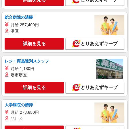
紹介予定派遣
株式会社シエロ
総合病院の清掃
携帯販売スタッフ【au】
月給 257,400円
月給273200円〜 ※残業手当別途支給 ※研修期
間6か月・時給1550円〜 ★交通費別途支給（規定
港区
あり） ゜+゜・。○。・゜+゜・。○。・゜+゜ 入
愛知県豊橋市の家電量販店
社祝い金10万円支給(規定有) お友達を紹介頂くと,
詳細を見る
とりあえずキープ
インセンティブ支給(規定有) ゜・。○。・゜
詳細を見る
キープ
+゜・。○。・゜+゜
レジ・商品陳列スタッフ
紹介予定派遣
時給 1,180円
株式会社シエロ
堺市堺区
【au】人気機種に詳しくなれる携帯販売
時給1300円〜 ※残業代支給 ★交通費別途支給
詳細を見る
とりあえずキープ
（規定あり） ゜+゜・。○。・゜+゜・。○。・゜
+゜ 入社祝い金10万円支給(規定有) お友達を紹介
愛知県豊橋市のauショップ
頂くと, インセンティブ支給(規定有) ★月2回払
い・週払い可能（規程有）★ ゜・。○。・゜
大学病院の清掃
詳細を見る
キープ
+゜・。○。・゜+゜
月給 273,650円
品川区
派遣社員
株式会社シエロ