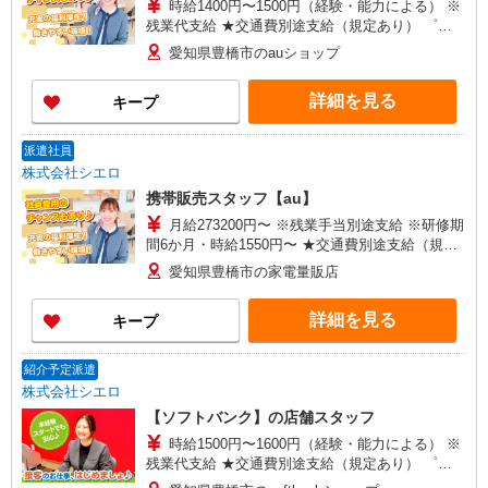
時給1400円〜1500円（経験・能力による） ※
残業代支給 ★交通費別途支給（規定あり） ゜
+゜・。○。・゜+゜・。○。・゜+゜ 入社祝い金10
愛知県豊橋市のauショップ
万円支給(規定有) お友達を紹介頂くと, インセンテ
ィブ支給(規定有) ★月2回払い・週払い可能（規程
詳細を見る
キープ
有）★ ゜・。○。・゜+゜・。○。・゜+゜
派遣社員
株式会社シエロ
携帯販売スタッフ【au】
月給273200円〜 ※残業手当別途支給 ※研修期
間6か月・時給1550円〜 ★交通費別途支給（規定
あり） ゜+゜・。○。・゜+゜・。○。・゜+゜ 入
愛知県豊橋市の家電量販店
社祝い金10万円支給(規定有) お友達を紹介頂くと,
インセンティブ支給(規定有) ゜・。○。・゜
詳細を見る
キープ
+゜・。○。・゜+゜
紹介予定派遣
株式会社シエロ
【ソフトバンク】の店舗スタッフ
時給1500円〜1600円（経験・能力による） ※
残業代支給 ★交通費別途支給（規定あり） ゜
+゜・。○。・゜+゜・。○。・゜+゜ 入社祝い金10