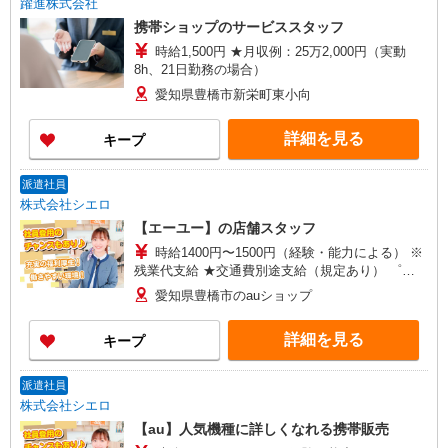
躍進株式会社
携帯ショップのサービススタッフ
時給1,500円 ★月収例：25万2,000円（実動
8h、21日勤務の場合）
愛知県豊橋市新栄町東小向
詳細を見る
キープ
派遣社員
株式会社シエロ
【エーユー】の店舗スタッフ
時給1400円〜1500円（経験・能力による） ※
残業代支給 ★交通費別途支給（規定あり） ゜
+゜・。○。・゜+゜・。○。・゜+゜ 入社祝い金10
愛知県豊橋市のauショップ
万円支給(規定有) お友達を紹介頂くと, インセンテ
ィブ支給(規定有) ★月2回払い・週払い可能（規程
詳細を見る
キープ
有）★ ゜・。○。・゜+゜・。○。・゜+゜
派遣社員
株式会社シエロ
【au】人気機種に詳しくなれる携帯販売