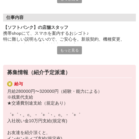
自分だけじゃなくって、
家族や友人にも適用されます！
仕事内容
さらに！各種リゾート施設やスポーツジムなどが
【ソフトバンク】の店舗スタッフ
特別割引価格でご利用可能☆
携帯shopにて、スマホを案内するおシゴト♪
お得に過ごしたいあなたの味方です♪
特に難しい説明もないので、ご安心を。新規契約、機種変更、
各種料金プランのご相談対応・ご提案などをお願いします。
【選べるお仕事いろいろ】
もっと見る
￣￣￣￣￣￣￣￣￣￣￣
初めての方でも安心♪
▼オフィスワーク
あなた専属のコーディネーターが親切・丁寧にフォローするので、
事務、経理、データ入力、コールセンター、受付
満足度◎
▼工場・製造・軽作業系
募集情報（紹介予定派遣）
機械/食品製造・梱包・仕分け・加工・組立・検査
■携帯やインターネット販売業務
▼美容系
給与
docomo(ドコモ)/au(エーユー)・KDDI/softbank(ソフトバンク)など
眉毛サロンのアイブロウ・ネイリスト・エステ
月給280000円〜320000円（経験・能力による）
の大手キャリアから
▼営業・販売
※残業代支給
ワイモバイル(Y!mobille)、楽天モバイル、UQなど格安スマホまで幅
法人営業・アパレル販売・個別指導塾・人材紹介
★交通費別途支給（規定あり）
広く紹介可能♪
▼人気案件も多数♪
人気のApple（アップル）店舗もございます！
短期・期間限定・オープニング・官公庁案件
゜+゜・。○。・゜+゜・。○。・゜+゜
上場/優良/大手企業など
入社祝い金10万円支給(規定有)
【スマホ面接実施中】
お友達を紹介頂くと,
￣￣￣￣￣￣￣￣￣
インセンティブ支給(規定有)