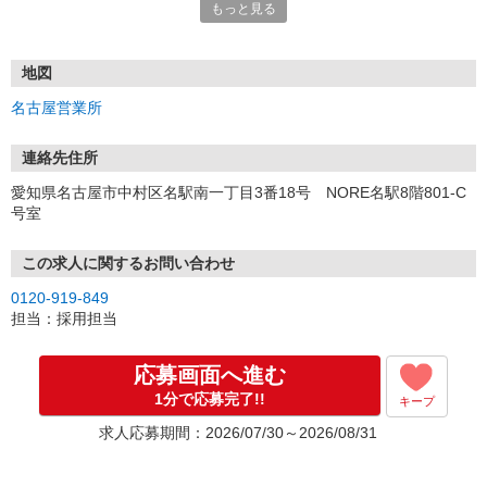
もっと見る
■電話応募の場合
電話応募も歓迎！（受付:10:00〜20:00）
土日祝も受付中♪
地図
【選考フロー】
名古屋営業所
①応募から3営業日を目安に、メールorお電話でご連絡します。
②面接日時を決定！「0120」から始まる電話番号からご連絡します
★スマホでWEB面接（LINEなど）・出張面接・事務所面接と選べま
連絡先住所
す
愛知県名古屋市中村区名駅南一丁目3番18号 NORE名駅8階801-C
③面接実施（履歴書不要）
号室
④勤務開始（スタート日は応相談）
※ご希望があれば、職場見学の調整もOKです！
この求人に関するお問い合わせ
お気軽にご応募ください♪
0120-919-849
担当：採用担当
応募画面へ進む
1分で応募完了!!
キープ
求人応募期間：2026/07/30～2026/08/31