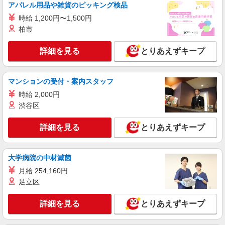
アパレル用品や雑貨のピッキング検品
正社員
時給 1,200円〜1,500円
サンワフーズ株式会社
柏市
調理師／新卒（病院、福祉、企業、レストラン
等）
詳細を見る
とりあえずキープ
月給187,296円＋各種手当 ※給与幅は地域に
よる ※一律手当（資格手当3,000円）含む
静岡県、山梨県、東京都、神奈川県、千葉県、
マンションの受付・案内スタッフ
茨城県 の各事業所 ◎希望優先◎
時給 2,000円
渋谷区
詳細を見る
キープ
詳細を見る
とりあえずキープ
アルバイト
パート
さわやか 御殿場インター店
調理補助（ディナータイム）／炭焼きハンバー
大学病院の中材滅菌
グレストラン
月給 254,160円
時給1,450円〜1,875円（手当による） ※高校
足立区
生も同額 ◎経験や能力に応じて昇給制度がありま
す。 ≪基本時給にプラスして下記手当あり≫ １．
炭焼きレストランさわやか 御殿場インター店
土日祝手当（毎時 プラス100円） ２．繁忙手当
詳細を見る
とりあえずキープ
（静岡県御殿場市東田中984-1）
（毎時 プラス100円） （土日祝手当と繁忙手当の
重複あり）