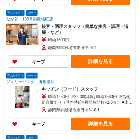
アルバイト
パート
なか卯 138号御殿場IC店
接客・調理スタッフ（簡単な接客・調理・清
掃・など）
時給1600円
静岡県御殿場市東田中28-1
詳細を見る
キープ
アルバイト
パート
ジョリーパスタ 御殿場店
キッチン（フード）スタッフ
時給1250円 ※22:00以降は時給1563円 ※労働
組合費あり（基本時給×月間時間数×1.8％） ■土
日・祝手当 土日・祝は時給＋80円
静岡県御殿場市東田中3-16-1
詳細を見る
キープ
アルバイト
パート