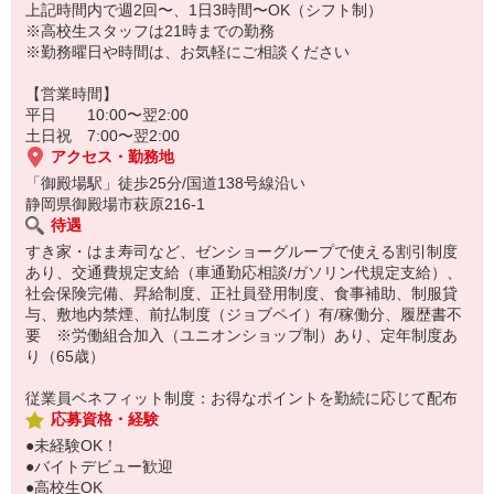
上記時間内で週2回〜、1日3時間〜OK（シフト制）
※高校生スタッフは21時までの勤務
※勤務曜日や時間は、お気軽にご相談ください
【営業時間】
平日 10:00〜翌2:00
土日祝 7:00〜翌2:00
アクセス・勤務地
「御殿場駅」徒歩25分/国道138号線沿い
静岡県御殿場市萩原216-1
待遇
すき家・はま寿司など、ゼンショーグループで使える割引制度
あり、交通費規定支給（車通勤応相談/ガソリン代規定支給）、
社会保険完備、昇給制度、正社員登用制度、食事補助、制服貸
与、敷地内禁煙、前払制度（ジョブペイ）有/稼働分、履歴書不
要 ※労働組合加入（ユニオンショップ制）あり、定年制度あ
り（65歳）
従業員ベネフィット制度：お得なポイントを勤続に応じて配布
応募資格・経験
●未経験OK！
●バイトデビュー歓迎
●高校生OK