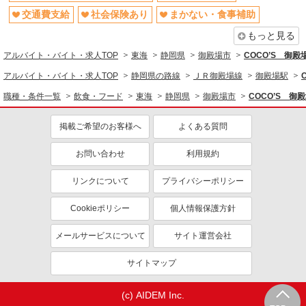
交通費支給
社会保険あり
まかない・食事補助
もっと見る
アルバイト・バイト・求人TOP
東海
静岡県
御殿場市
COCO’S 御
アルバイト・バイト・求人TOP
静岡県の路線
ＪＲ御殿場線
御殿場駅
職種・条件一覧
飲食・フード
東海
静岡県
御殿場市
COCO’S 
掲載ご希望のお客様へ
よくある質問
お問い合わせ
利用規約
リンクについて
プライバシーポリシー
Cookieポリシー
個人情報保護方針
メールサービスについて
サイト運営会社
サイトマップ
(c) AIDEM Inc.