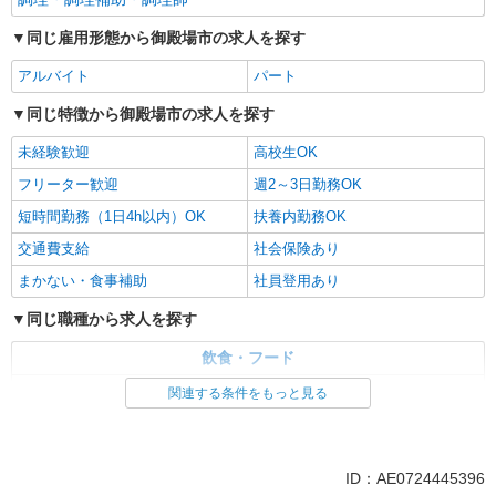
100円） ２．繁忙手当 （毎時 プラス100円）
御殿場プレミアム・アウトレット）
（土日祝手当と繁忙手当の重複あり）
同じ雇用形態から御殿場市の求人を探す
詳細を見る
キープ
アルバイト
パート
同じ特徴から御殿場市の求人を探す
未経験歓迎
高校生OK
フリーター歓迎
週2～3日勤務OK
短時間勤務（1日4h以内）OK
扶養内勤務OK
交通費支給
社会保険あり
まかない・食事補助
社員登用あり
同じ職種から求人を探す
飲食・フード
調理・調理補助・調理師
関連する条件をもっと見る
同じ特徴から求人を探す
未経験歓迎
高校生OK
ID：AE0724445396