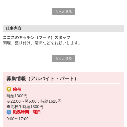
子育てとお仕事の両立を応援する環境が整っており、扶養内で無
もっと見る
理なく働けるので、
家庭とのバランスを大切にしたい方にぴったりです。
シフトは柔軟に対応でき、急な予定変更にも安心。未経験でも丁
仕事内容
寧にサポートするので、
ココスのキッチン（フード）スタッフ
安心してスタートできます。
調理、盛り付け、清掃などをお願いします。
子育て中のあなたにこそ、働きやすい環境を提供します！ぜひお
包丁が使えない・・・そんなあなたも大丈夫！
気軽にご応募ください。
もっと見る
まずは盛り付けやお皿洗いなどからお任せするので
徐々に雰囲気に慣れていきましょう。
すき家・はま寿司など、ゼンショーグループで使える割引制度あ
り。
ゆくゆくはハンバーグやスパゲッティなどのメニューも担当してい
募集情報（アルバイト・パート）
ただきます。
（マニュアルあり）
給与
時給1300円
※22:00〜翌5:00：時給1625円
※高校生時給1300円
勤務時間・曜日
9:00〜17:00