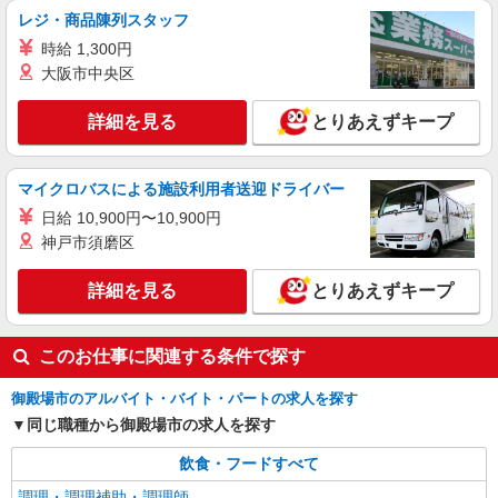
詳細を見る
キープ
レジ・商品陳列スタッフ
時給 1,300円
アルバイト
パート
大阪市中央区
さわやか 御殿場ぐみ沢店
主に閉店作業（ラスト）・閉店準備＆調理補助
詳細を見る
とりあえずキープ
／炭焼きハンバーグレストラン
26年12月〜27年2月末迄／オープニング時給
1,600円〜2,025円（手当による） ※通常時給／時
マイクロバスによる施設利用者送迎ドライバー
給1,450円〜1,875円（手当による） オープンまで
炭焼きレストランさわやか 御殿場ぐみ沢店
の研修時は時給1,450円（約1ヶ月間） ★22時以降
日給 10,900円〜10,900円
（〒412-0041 静岡県御殿場市茱萸沢172-7） ◎
25％UP！ ※高校生も同額 ◎経験や能力に応じて
神戸市須磨区
研修で安心！オープンまでは御殿場インター店
昇給制度があります。 ≪基本時給にプラスして下
（既存店／静岡県御殿場市東田中984-1）にて研修
詳細を見る
キープ
記手当あり≫ １．土日祝手当（毎時 プラス100
勤務となります。 研修先の交通費規定支給（月上
詳細を見る
とりあえずキープ
円） ２．繁忙手当 （毎時 プラス100円） （土日
限45,700円）
祝手当と繁忙手当の重複あり）
アルバイト
パート
さわやか 御殿場プレミアム・アウトレット店
このお仕事に関連する条件で探す
主に閉店作業（ラスト）・閉店準備＆調理補助
／炭焼きハンバーグレストラン
御殿場市のアルバイト・バイト・パートの求人を探す
時給1,300円〜1,725円（手当による） ★22時
同じ職種から御殿場市の求人を探す
以降25％UP！ ※高校生も同額 ◎経験や能力に応
じて昇給制度があります。 ≪基本時給にプラスし
飲食・フードすべて
炭焼きレストランさわやか 御殿場プレミア
て下記手当あり≫ １．土日祝手当（毎時 プラス
ム・アウトレット店 （静岡県御殿場市深沢1312
調理・調理補助・調理師