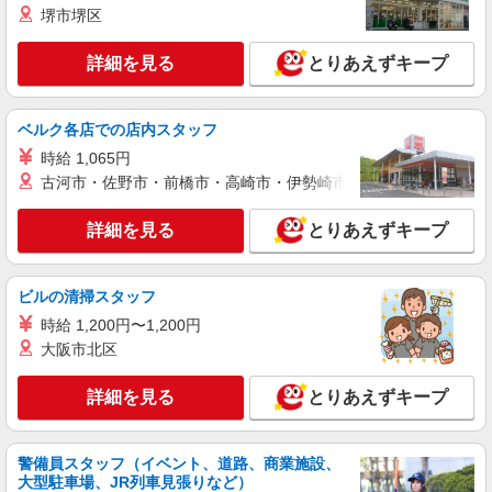
怒田744）
堺市堺区
詳細を見る
キープ
詳細を見る
とりあえずキープ
パート
ベルク各店での店内スタッフ
サンワフーズ株式会社
調理師
時給 1,065円
古河市・佐野市・前橋市・高崎市・伊勢崎市・太田市・館林市・
時給1,800円
医療法人社団 駿栄会 御殿場石川病院内厨房
詳細を見る
とりあえずキープ
（静岡県御殿場市深沢1285-2）
詳細を見る
キープ
ビルの清掃スタッフ
時給 1,200円〜1,200円
契約社員
大阪市北区
サンワフーズ株式会社
調理員
詳細を見る
とりあえずキープ
月給250,000円〜280,000円 ※経験・能力によ
る
社会福祉法人野菊寮 御殿場コロニー （静岡県
警備員スタッフ（イベント、道路、商業施設、
御殿場市中畑1798）
大型駐車場、JR列車見張りなど）