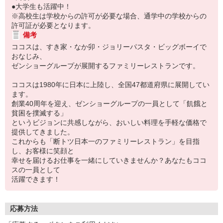
●大学生も活躍中！
※高校生は学校からの許可が必要な場合、通学中の学校からの
許可証が必要となります。
備考
ココスは、すき家・なか卯・ジョリーパスタ・ビッグボーイで
おなじみ、
ゼンショーグループが展開するファミリーレストランです。
ココスは1980年に日本に上陸し、全国47都道府県に展開してい
ます。
創業40周年を迎え、ゼンショーグループの一員として「飢餓と
貧困を撲滅する」
というビジョンに共感しながら、おいしい料理を手軽な価格で
提供してきました。
これからも「断トツ日本一のファミリーレストラン」を目指
し、お客様に笑顔と
幸せを届けるお仕事を一緒にしていきませんか？あなたもココ
スの一員として
活躍できます！
応募方法