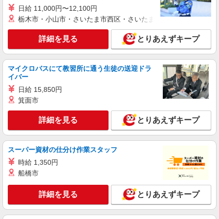
日給 11,000円〜12,100円
詳細を見る
キープ
栃木市・小山市・さいたま市西区・さいたま市岩槻区・久喜市・
パート
詳細を見る
とりあえずキープ
サンワフーズ株式会社
調理補助
時給1,250円
マイクロバスにて教習所に通う生徒の送迎ドラ
イバー
社会福祉法人野菊寮 御殿場コロニー （静岡県
御殿場市中畑1798）
日給 15,850円
箕面市
詳細を見る
キープ
詳細を見る
とりあえずキープ
パート
サンワフーズ株式会社
スーパー資材の仕分け作業スタッフ
調理員
時給 1,350円
［1］時給1,500円 ［2］［3］時給1,100円
船橋市
医療法人社団 淳和会 前田脳神経外科 （静岡
県御殿場市東田中1871）
詳細を見る
とりあえずキープ
詳細を見る
キープ