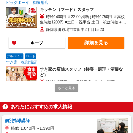
ビッグボーイ 御殿場店
キッチン（フード）スタッフ
時給1400円 ※22:00以降は時給1750円 ※高校
生時給1200円 ■土日・祝手当 土日・祝は時給＋
100円 ※高校生は学校からの許可が必要な場合、
静岡県御殿場市東田中2丁目15-20
通学中の学校からの許可証が必要となります。
詳細を見る
キープ
アルバイト
パート
すき家 御殿場店
すき家の店舗スタッフ（接客・調理・清掃な
ど）
時給1,625円 ※土日祝手当 時給＋20円
もっと見る
静岡県御殿場市萩原809-2
詳細を見る
キープ
あなたにおすすめの求人情報
契約社員
個別指導講師
サンワフーズ株式会社
時給 1,040円〜1,390円
調理師