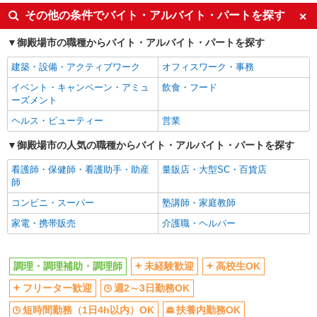
週2～3日勤務OK
短時間勤務（1日4h以内）OK
その他の条件でバイト・アルバイト・パートを探す
扶養内勤務OK
交通費支給
御殿場市の職種からバイト・アルバイト・パートを探す
社会保険あり
まかない・食事補助
社員登用あり
建築・設備・アクティブワーク
オフィスワーク・事務
イベント・キャンペーン・アミュ
飲食・フード
ーズメント
ヘルス・ビューティー
営業
御殿場市の人気の職種からバイト・アルバイト・パートを探す
看護師・保健師・看護助手・助産
量販店・大型SC・百貨店
師
コンビニ・スーパー
塾講師・家庭教師
家電・携帯販売
介護職・ヘルパー
調理・調理補助・調理師
未経験歓迎
高校生OK
フリーター歓迎
週2～3日勤務OK
短時間勤務（1日4h以内）OK
扶養内勤務OK