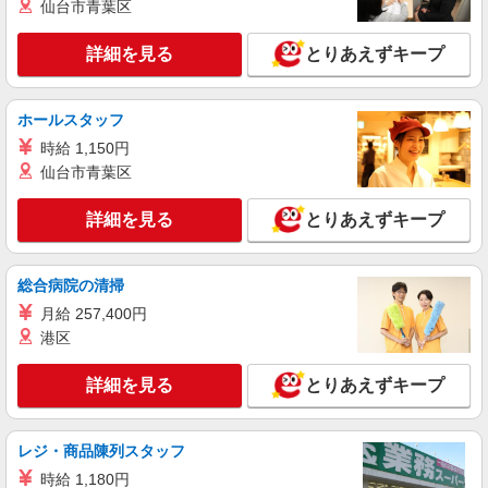
仙台市青葉区
月給25万円
医療法人社団 駿栄会 御殿場石川病院内厨房
詳細を見る
とりあえずキープ
（静岡県御殿場市深沢1285-2）
詳細を見る
キープ
ホールスタッフ
時給 1,150円
正社員
仙台市青葉区
サンワフーズ株式会社
栄養士または調理師（責任者候補）
詳細を見る
とりあえずキープ
月給240,000円
医療法人社団 淳和会 前田脳神経外科 （静岡
県御殿場市東田中1871）
総合病院の清掃
月給 257,400円
詳細を見る
キープ
港区
パート
詳細を見る
とりあえずキープ
サンワフーズ株式会社
調理補助
レジ・商品陳列スタッフ
時給1,097円〜 ※経験・能力による
株式会社オカムラ内厨房 （静岡県御殿場市柴
時給 1,180円