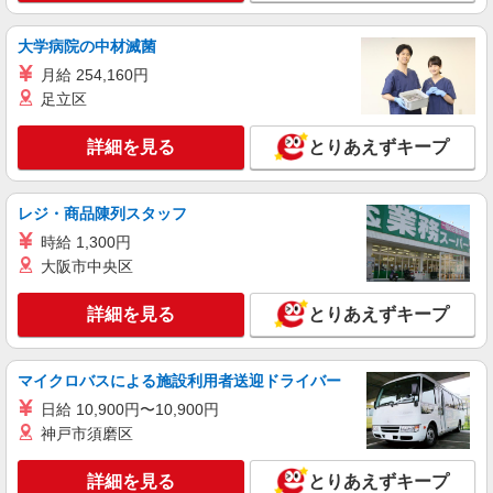
掃・など）
時給1270円 22:00〜翌5:00：時給1600円 高校
大学病院の中材滅菌
生：時給1122円 ■特別手当 特別時給〈5:00-9:00も
深夜時給と同額〉
月給 254,160円
京都府京都市南区東九条上殿田町53番1 第一
足立区
土木ビル1F
詳細を見る
とりあえずキープ
詳細を見る
キープ
アルバイト
パート
レジ・商品陳列スタッフ
丸亀製麺イオンモール京都桂川店
時給 1,300円
キッチン・ホールスタッフ
大阪市中央区
時給1200円〜 ☆土日祝は時給200円UP!!
京都府京都市南区久世高田町３７６－１イオン
詳細を見る
とりあえずキープ
モール京都桂川３Ｆ
詳細を見る
キープ
マイクロバスによる施設利用者送迎ドライバー
日給 10,900円〜10,900円
アルバイト
パート
神戸市須磨区
豚屋とん一イオンモール京都桂川店
調理・接客スタッフ
詳細を見る
とりあえずキープ