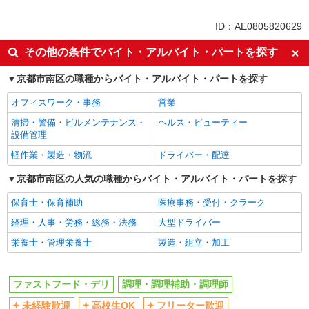
同じ特徴から桂川(京都)駅の求人を探す
ID：AE0805820629
未経験歓迎
高校生OK
その他の条件でバイト・アルバイト・パートを探す
フリーター歓迎
ミドル（40代～）活躍中
京都市南区の職種からバイト・アルバイト・パートを探す
エルダー（50代～）活躍中
シニア（60代～）活躍中
オフィスワーク・事務
営業
ボーナス・賞与あり
昇給あり
清掃・警備・ビルメンテナンス・
ヘルス・ビューティー
週2～3日勤務OK
短時間勤務（1日4h以内）OK
設備管理
上場企業・上場企業のグループ会
扶養内勤務OK
軽作業・製造・物流
ドライバー・配達
社
社会保険あり
京都市南区の人気の職種からバイト・アルバイト・パートを探す
まかない・食事補助
社員登用あり
保育士・保育補助
医療事務・受付・クラーク
同じ職種から求人を探す
経理・人事・労務・総務・法務
大型ドライバー
栄養士・管理栄養士
製造・組立・加工
飲食・フード
ファストフード・デリ
調理・調理補助・調理師
ファストフード・デリ
調理・調理補助・調理師
同じ特徴から求人を探す
未経験歓迎
高校生OK
フリーター歓迎