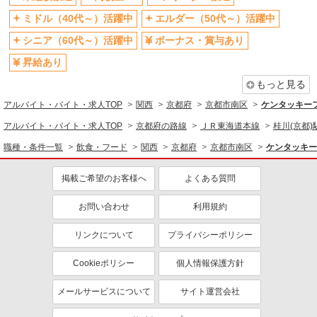
未経験歓迎
高校生OK
ミドル（40代～）活躍中
エルダー（50代～）活躍中
ミドル（40代～）活躍中
ボーナス・賞与あり
シニア（60代～）活躍中
ボーナス・賞与あり
週2～3日勤務OK
短時間勤務（1日4h以内）OK
昇給あり
上場企業・上場企業のグループ会
扶養内勤務OK
社
もっと見る
社会保険あり
まかない・食事補助
アルバイト・バイト・求人TOP
関西
京都府
京都市南区
ケンタッキー
社員登用あり
アルバイト・バイト・求人TOP
京都府の路線
ＪＲ東海道本線
桂川(京都)
職種・条件一覧
飲食・フード
関西
京都府
京都市南区
ケンタッキー
掲載ご希望のお客様へ
よくある質問
お問い合わせ
利用規約
リンクについて
プライバシーポリシー
Cookieポリシー
個人情報保護方針
メールサービスについて
サイト運営会社