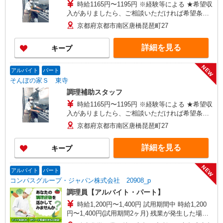
時給1165円〜1195円 ※経験等による ★希望収
入がありましたら、ご相談いただければ希望条件
に合うかの確認もいたします。 ★時間外手当別
京都府京都市南区唐橋琵琶町27
途支給 ★上記金額は働きがい向上手当を含みま
す。 ★働きがい向上手当※26年6月改定（地域に
詳細を見る
キープ
より異なる） 社会保険加入者は更に＋30円
NEW
アルバイト
パート
そんぽの家Ｓ 東寺
調理補助スタッフ
時給1165円〜1195円 ※経験等による ★希望収
入がありましたら、ご相談いただければ希望条件
に合うかの確認もいたします。 ★時間外手当別
京都府京都市南区唐橋琵琶町27
途支給 ★上記金額は働きがい向上手当を含みま
す。 ★働きがい向上手当※26年6月改定（地域に
詳細を見る
キープ
より異なる） 社会保険加入者は更に＋30円
NEW
アルバイト
パート
コンパスグループ・ジャパン株式会社 20908_p
調理員【アルバイト・パート】
時給1,200円〜1,400円 試用期間中 時給1,200
円〜1,400円(試用期間2ヶ月) 残業が発生した場
合、残業代を1分単位で別途支給します。