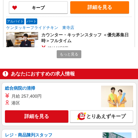
詳細を見る
キープ
アルバイト
パート
ケンタッキーフライドチキン 東寺店
カウンター・キッチンスタッフ ＜優先募集日
時＞フルタイム
時給1150円
もっと見る
京都府京都市南区西九条川原城町96
詳細を見る
キープ
あなたにおすすめの求人情報
アルバイト
パート
総合病院の清掃
定食屋 宮本むなし JR西大路駅前店
月給 257,400円
ホール・キッチンスタッフ
港区
時給1130円〜 ※研修30時間有（同時給）
・JR西大路駅前店 （京都府京都市南区唐橋西
詳細を見る
とりあえずキープ
平垣町18／JR京都線「西大路」駅より徒歩1分）
詳細を見る
キープ
レジ・商品陳列スタッフ