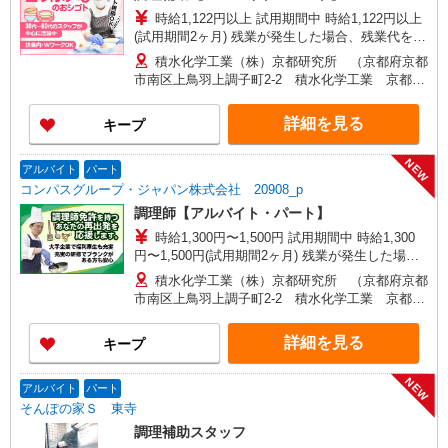
原野石作町256-1） ◆高齢者福祉施設 西七条
時給1,122円以上 試用期間中 時給1,122円以上
（京都府京都市下京区西七条八幡町29） ◆宇治病
(試用期間2ヶ月) 残業が発生した場合、残業代を1
院 （京都府宇治市五ケ庄芝ノ東54-2） 【大阪府】
分単位で別途支給します。
◆特別養護老人ホーム ぐんげ今城の丘 （大阪府
積水化学工業（株）京都研究所 （京都府京都
高槻市郡家本町13-23） ◆住宅型有料老人ホー
市南区上鳥羽上調子町2-2 積水化学工業 京都研
ム さざなみ鶴山台 （大阪府和泉市鶴山台3-2-2）
究所6階）
【奈良県】 ◆奈良春日病院 （奈良県奈良市鹿野園
詳細を見る
キープ
町1212-1）
NEW
アルバイト
パート
コンパスグループ・ジャパン株式会社 20908_p
調理師【アルバイト・パート】
時給1,300円〜1,500円 試用期間中 時給1,300
円〜1,500円(試用期間2ヶ月) 残業が発生した場
合、残業代を1分単位で別途支給します。
積水化学工業（株）京都研究所 （京都府京都
市南区上鳥羽上調子町2-2 積水化学工業 京都研
究所6階）
詳細を見る
キープ
NEW
アルバイト
パート
そんぽの家Ｓ 東寺
調理補助スタッフ