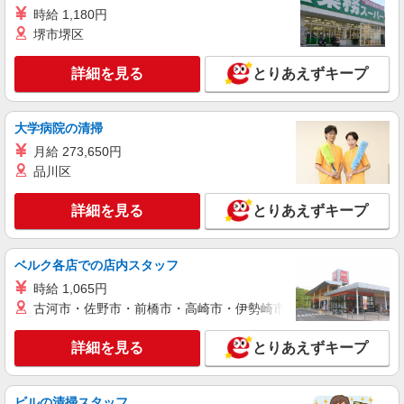
時給 1,180円
アルバイト
パート
堺市堺区
定食屋 宮本むなし JR西大路駅前店
ホール・キッチンスタッフ
詳細を見る
とりあえずキープ
時給1130円〜 ※研修30時間有（同時給）
・JR西大路駅前店 （京都府京都市南区唐橋西
平垣町18／JR京都線「西大路」駅より徒歩1分）
大学病院の清掃
月給 273,650円
詳細を見る
キープ
品川区
アルバイト
パート
詳細を見る
とりあえずキープ
ジョリーパスタ 西九条店
キッチン（フード）スタッフ
ベルク各店での店内スタッフ
時給1250円 ※22:00以降は時給1563円 ※労働
組合費あり（基本時給×月間時間数×1.8％） ■土
時給 1,065円
日・祝手当 土日・祝は時給＋50円
京都府京都市南区西九条高畠町44
古河市・佐野市・前橋市・高崎市・伊勢崎市・太田市・館林市・
詳細を見る
キープ
詳細を見る
とりあえずキープ
アルバイト
パート
ビルの清掃スタッフ
なか卯 久世橋通店