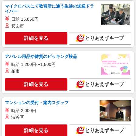
接客・調理スタッフ（簡単な接客・調理・清
マイクロバスにて教習所に通う生徒の送迎ドラ
掃・など）
イバー
時給1180円 22:00〜翌5:00：時給1475円 高校
日給 15,850円
生：時給1122円
箕面市
京都府京都市南区吉祥院池田町47-2
詳細を見る
とりあえずキープ
詳細を見る
キープ
アパレル用品や雑貨のピッキング検品
アルバイト
パート
ピザハット イオン京都洛南店
時給 1,200円〜1,500円
柏市
ピザの宅配／デリバリー・配達
時給1,200円以上 平日 時給1,200円以上
詳細を見る
とりあえずキープ
京都府京都市南区吉祥院御池町31 イオン京
都洛南ショッピングセンター1F
マンションの受付・案内スタッフ
詳細を見る
キープ
時給 2,000円
渋谷区
アルバイト
パート
なか卯 京都八条口店
詳細を見る
とりあえずキープ
接客・調理スタッフ（簡単な接客・調理・清