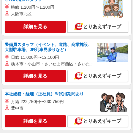
接客・調理スタッフ（簡単な接客・調理・清
時給 1,200円〜1,200円
掃・など）
大阪市北区
時給1475円
詳細を見る
とりあえずキープ
京都府京都市南区吉祥院池田町47-2
詳細を見る
キープ
警備員スタッフ（イベント、道路、商業施設、
大型駐車場、JR列車見張りなど）
アルバイト
パート
日給 11,000円〜12,100円
なか卯 京都八条口店
栃木市・小山市・さいたま市西区・さいたま市岩槻区・久喜市・
接客・調理スタッフ（簡単な接客・調理・清
掃・など）
詳細を見る
とりあえずキープ
時給1600円 ■特別手当 特別時給〈5:00-9:00も
深夜時給と同額〉
京都府京都市南区東九条上殿田町53番1 第一
本社総務・経理（正社員）※試用期間あり
土木ビル1F
月給 222,750円〜230,750円
豊中市
詳細を見る
キープ
詳細を見る
とりあえずキープ
アルバイト
パート
なか卯 久世橋通店