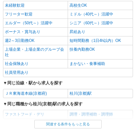
未経験歓迎
高校生OK
フリーター歓迎
ミドル（40代～）活躍中
エルダー（50代～）活躍中
シニア（60代～）活躍中
ボーナス・賞与あり
昇給あり
週2～3日勤務OK
短時間勤務（1日4h以内）OK
上場企業・上場企業のグループ会
扶養内勤務OK
社
社会保険あり
まかない・食事補助
社員登用あり
同じ沿線・駅から求人を探す
ＪＲ東海道本線(京都府)
桂川(京都)駅
同じ職種から桂川(京都)駅の求人を探す
ファストフード・デリ
調理・調理補助・調理師
関連する条件をもっと見る
同じ雇用形態から桂川(京都)駅の求人を探す
アルバイト
パート