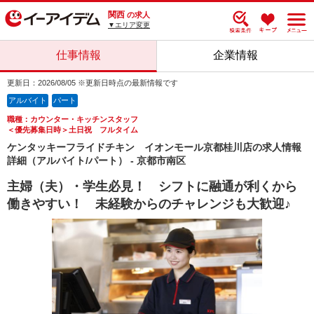
関西
の求人
▼エリア変更
仕事情報
企業情報
更新日：2026/08/05 ※更新日時点の最新情報です
アルバイト
パート
職種：カウンター・キッチンスタッフ
＜優先募集日時＞土日祝 フルタイム
ケンタッキーフライドチキン イオンモール京都桂川店の求人情報
詳細（アルバイト/パート） - 京都市南区
主婦（夫）・学生必見！ シフトに融通が利くから
働きやすい！ 未経験からのチャレンジも大歓迎♪