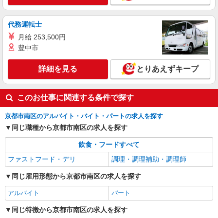
時給1200円〜 ☆土日祝は時給200円UP!!
京都府京都市南区久世高田町３７６－１イオン
モール京都桂川３Ｆ
代務運転士
月給 253,500円
詳細を見る
キープ
豊中市
契約社員
詳細を見る
とりあえずキープ
株式会社魚国総本社
大手企業内厨房での調理員
このお仕事に関連する条件で探す
日給月給240,000円〜260,000円 ※経験・能力
による ＊試用期間あり：2カ月（同条件）
京都市南区のアルバイト・バイト・パートの求人を探す
（TOWA本社） 京都府京都市南区上鳥羽上調
同じ職種から京都市南区の求人を探す
子町5番地
飲食・フードすべて
詳細を見る
キープ
ファストフード・デリ
調理・調理補助・調理師
同じ雇用形態から京都市南区の求人を探す
アルバイト
パート
同じ特徴から京都市南区の求人を探す