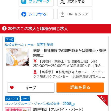
ブックマーク
ポストする
シェアする
URLをシェア
20
件のこの求人と職種が同じ求人
正社員
株式会社ベネミール 関西営業所
病院・福祉施設での調理師または栄養士・管理
栄養士
【調理師・栄養士・管理栄養士職】 月給
250,000円〜280,000円 ※試用期間2ヶ月（月給
250,000円〜280,000円） ※給与幅は経験による
【兵庫県】 ◆特別養護老人ホーム フェニッ
【エリア調理師職】 月給270,000円〜320,000円
クス加古川ケアセンター （兵庫県加古川市米田町
※試用期間2〜6ヶ月（月給270,000円） ※給与幅
平津字沖田384-16） ◆祐生病院 （兵庫県伊丹市山
は調理技術・コミュニケーション力による
田5-3-13） ◆城陽江尻病院 （兵庫県姫路市北条1-
詳細を見る
キープ
279） 【京都府】 ◆特別養護老人ホーム 塔南の
園 （京都府京都市南区西九条菅田町4-2） ◆住宅
NEW
型有料老人ホーム 北野マリアヴィラ （京都府京都
アルバイト
パート
市上京区仁和寺街道千本西入五番町153） ◆特別
コンパスグループ・ジャパン株式会社 20908_p
養護老人ホーム 西山寮 （京都府京都市西京区大
調理補助【アルバイト・パート】