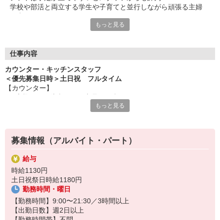
学校や部活と両立する学生や子育てと並行しながら頑張る主婦
（夫）など、
もっと見る
みんなから「働きやすい！」という声が上がっています♪
毎週希望を遠慮なくご相談ください！
＜ 未経験でも心配ナシ ＞
仕事内容
タブレットで動画や画像を見せながら丁寧に指導します！
カウンター・キッチンスタッフ
先輩によるレクチャーもあるので、
＜優先募集日時＞土日祝 フルタイム
久しぶりのお仕事のパートさんや初アルバイトの学生さんも安心
【カウンター】
です♪
■お客様からの注文伺い、商品の用意
もっと見る
■サンド・ポテトの調理
オトクな従業員割引があるのも必見！まずは気軽にご応募を☆
■定期的な店内チェック・清掃
カフェ感覚で楽しく働けます♪
募集情報（アルバイト・パート）
【キッチン】 ※対面や接客はなし！
■チキンの調理
給与
こだわりの詰まったKFCのチキンをつくるお仕事です。
時給1130円
ひとつひとつ丁寧に粉をまぶして揚げる作業をお任せします。
土日祝祭日時給1180円
カンタンな作業なので初めての方もスグに覚えられますし、
勤務時間・曜日
作業については丁寧に教えるから心配はいりません
【勤務時間】9:00〜21:30／3時間以上
【出勤日数】週2日以上
【勤務時間帯】不問