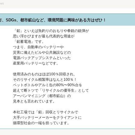
、SDGs、都市鉱山など、環境問題に興味がある方はぜひ！
「鉛」といえば魚釣りのおもりや拳銃の銃弾が
思い浮かびますが最も代表的な用途が
「鉛蓄電池」です。
つまり、自動車のバッテリーや
災害に備えたビルや公共施設などの
電源バックアップシステムといった
産業用バッテリーなどです。
使用済みのものはほぼ100％回収され、
そのリサイクル精製率はなんと100％！
ペットボトルやアルミ缶の80%〜90%台を
超えて断トツで「リサイクルの優等生」として
アーバンマイニング（都市鉱山）の
見本とも言われています。
本社工場では「鉛」回収とリサイクルで
大手バッテリーメーカーをクライアントに
循環型社会の一端を担っています。