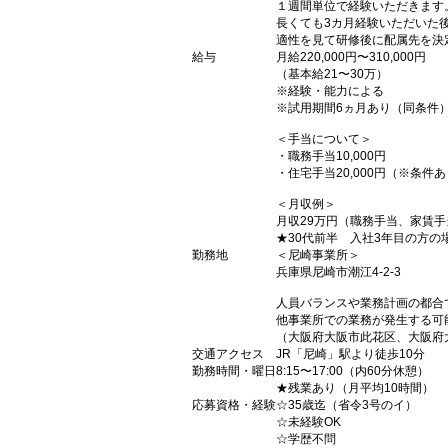
１週間単位で経験いただきます
長くても3カ月経験いただいた
適性を見て研修後に配属先を決
給与
月給220,000円〜310,000円
（基本給21〜30万）
※経験・能力による
※試用期間6ヵ月あり（同条件
＜手当について＞
・職務手当10,000円
・住宅手当20,000円（※条件
＜月収例＞
月収29万円（職務手当、家賃手
★30代前半 入社3年目の方の
勤務地
＜尼崎事業所＞
兵庫県尼崎市潮江4-2-3
人員バランスや業務計画の都合
他事業所での業務が発生する可
（大阪府大阪市此花区、大阪府
交通アクセス
JR「尼崎」駅より徒歩10分
勤務時間・曜日
8:15〜17:00（内60分休憩）
★残業あり（月平均10時間）
応募資格・経験
☆35歳迄（省令3号のイ）
☆未経験OK
☆学歴不問