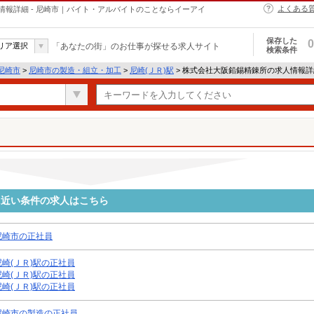
よくある
報詳細 - 尼崎市｜バイト・アルバイトのことならイーアイ
保存した
0
リア選択
「あなたの街」のお仕事が探せる求人サイト
検索条件
尼崎市
>
尼崎市の製造・組立・加工
>
尼崎(ＪＲ)駅
> 株式会社大阪鉛錫精錬所の求人情報詳
に近い条件の求人はこちら
尼崎市の正社員
尼崎(ＪＲ)駅の正社員
尼崎(ＪＲ)駅の正社員
尼崎(ＪＲ)駅の正社員
尼崎市の製造の正社員