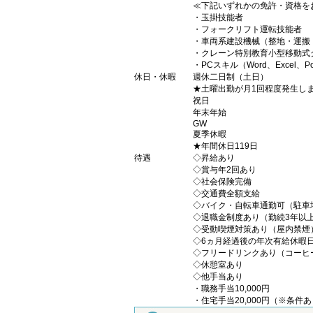
≪下記いずれかの免許・資格を
・玉掛技能者
・フォークリフト運転技能者
・車両系建設機械（整地・運搬
・クレーン特別教育小型移動式
・PCスキル（Word、Excel、
休日・休暇
週休二日制（土日）
★土曜出勤が月1回程度発生し
祝日
年末年始
GW
夏季休暇
★年間休日119日
待遇
◇昇給あり
◇賞与年2回あり
◇社会保険完備
◇交通費全額支給
◇バイク・自転車通勤可（駐車
◇退職金制度あり（勤続3年以
◇受動喫煙対策あり（屋内禁煙
◇6ヵ月経過後の年次有給休暇日
◇フリードリンクあり（コーヒ
◇休憩室あり
◇他手当あり
・職務手当10,000円
・住宅手当20,000円（※条件