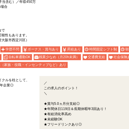
手当含む）／年収450万
の場合
合で
可能性もあります。
府大阪市西淀川区）
学歴不問
ボーナス・賞与あり
昇給あり
時間固定シフト制
朝
自転車通勤OK
残業少なめ（月20h未満）
交通費支給
社会保険
当（家族・役職・インセンティブなど）あり
サイクルを柱として、
／
0年企業◎
この求人のポイント！
＼
★賞与5.0ヵ月分支給◎
★年間休日119日＆長期休暇年3回あり！
★有給消化率高め
★未経験OK
★フリードリンクあり◎