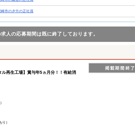
尼崎市の夕方の正社員
の求人の応募期間は既に終了しております。
タル再生工場】賞与年5ヵ月分！！有給消
件）
件あり）