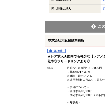
同じ特徴の求人
こ
株式会社大阪鉛錫精錬所
正社員
★レア求人★国内でも稀少な【レアメ
化率◎フリードリンクあり◎
給与
月給220,000円〜310,000円
（基本給21〜30万）
※経験・能力による
※試用期間6ヵ月あり（同条
＜手当について＞
・職務手当10,000円
・住宅手当20,000円（※条
＜月収例＞