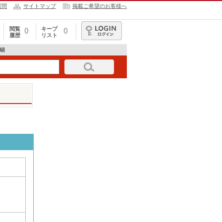
質問
サイトマップ
掲載ご希望のお客様へ
閲覧
キープ
0
0
履歴
リスト
ログイン
細