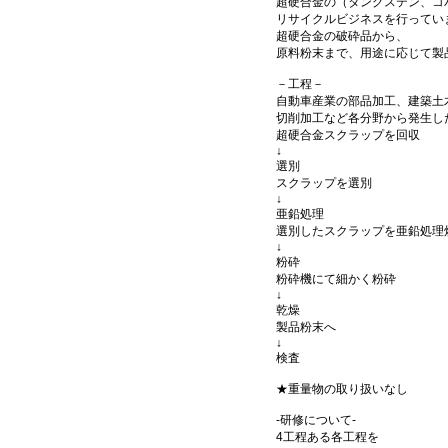
超硬合金の（タングステン、コ
リサイクルビジネスを行ってい
超硬合金の破砕品から、
原料粉末まで、用途に応じて製
－工程－
自動車産業の部品加工、建築土
切削加工など各分野から発生し
超硬合金スクラップを回収
↓
選別
スクラップを選別
↓
亜鉛処理
選別したスクラップを亜鉛処理
↓
粉砕
粉砕機にて細かく粉砕
↓
乾燥
製品粉末へ
↓
検査
★重量物の取り扱いなし
-研修について-
4工程ある各工程を