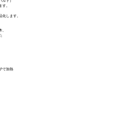
バルト）
ます。
品化します。
木、
た
炉で加熱