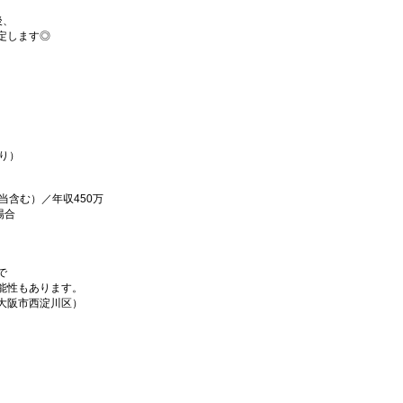
。
後、
定します◎
）
あり）
当含む）／年収450万
場合
で
能性もあります。
大阪市西淀川区）