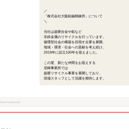
／
「株式会社大阪鉛錫精錬所」について
＼
当社は超硬合金や鉛など
非鉄金属のリサイクルを行っています。
循環型社会の構築を目指す企業を展開、
地域・環境・社会への貢献を考え続け、
2019年に設立100年を迎えました。
この度、新たな仲間をお迎えする
尼崎事業所では
超硬リサイクル事業を展開しており、
現場スタッフとして活躍を期待します。
。