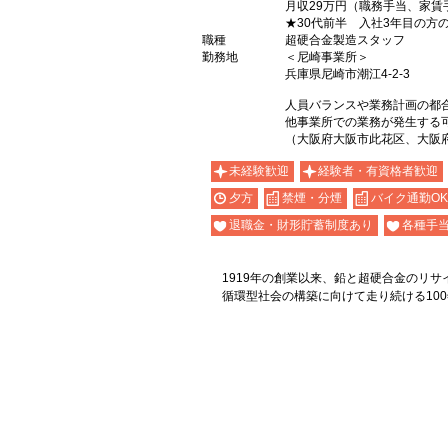
月収29万円（職務手当、家賃
★30代前半 入社3年目の方
職種
超硬合金製造スタッフ
勤務地
＜尼崎事業所＞
兵庫県尼崎市潮江4-2-3
人員バランスや業務計画の都
他事業所での業務が発生する
（大阪府大阪市此花区、大阪
未経験歓迎
経験者・有資格者歓迎
夕方
禁煙・分煙
バイク通勤OK
退職金・財形貯蓄制度あり
各種手
1919年の創業以来、鉛と超硬合金のリ
循環型社会の構築に向けて走り続ける10