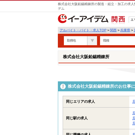
株式会社大阪鉛錫精錬所の製造・組立・加工の求人情
デム
エ
関西
アルバイト・バイト・求人TOP
>
関西
>
兵庫県
>
勤務地
職種
株式会社大阪鉛錫精錬所
株式会社大阪鉛錫精錬所のお仕事
同じエリアの求人
同じ駅の求人
同じ職種の求人