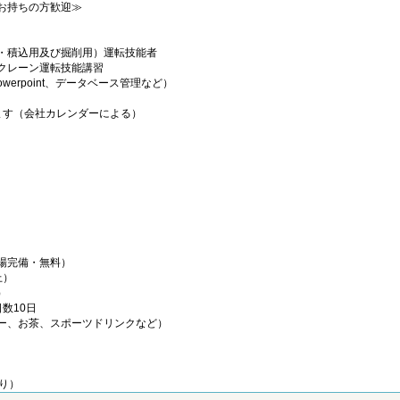
お持ちの方歓迎≫
・積込用及び掘削用）運転技能者
クレーン運転技能講習
Powerpoint、データベース管理など）
ます（会社カレンダーによる）
場完備・無料）
上）
）
数10日
ー、お茶、スポーツドリンクなど）
あり）