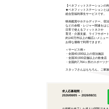
【ベネフィットステーションの
★ベネフィットステーションと
総合型福利厚生サービスです。
映画鑑賞やホテルディナー、宿
などの余暇・レジャー関連をは
日常で使えるフィットネスや
育児・介護支援、ライフサポー
約140万件以上の幅広いメニュー
お得な価格で利用できます。
＜サービス例＞
・全国40,000以上の宿泊施設
・全国30,000店舗以上の飲食店
・全国約7,764ヶ所のスポーツ
スタッフさんはもちろん、ご家
求人応募期間 ：
2026/08/05 ～ 2026/08/31
※掲載を終了した求人は閲覧できま