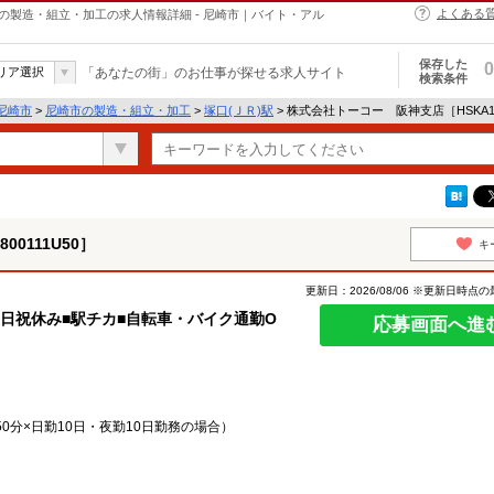
よくある
50］の製造・組立・加工の求人情報詳細 - 尼崎市｜バイト・アル
保存した
0
リア選択
「あなたの街」のお仕事が探せる求人サイト
検索条件
尼崎市
>
尼崎市の製造・組立・加工
>
塚口(ＪＲ)駅
> 株式会社トーコー 阪神支店［HSKA18
0111U50］
キ
更新日：2026/08/06 ※更新日時点
日祝休み■駅チカ■自転車・バイク通勤O
応募画面へ進
50分×日勤10日・夜勤10日勤務の場合）