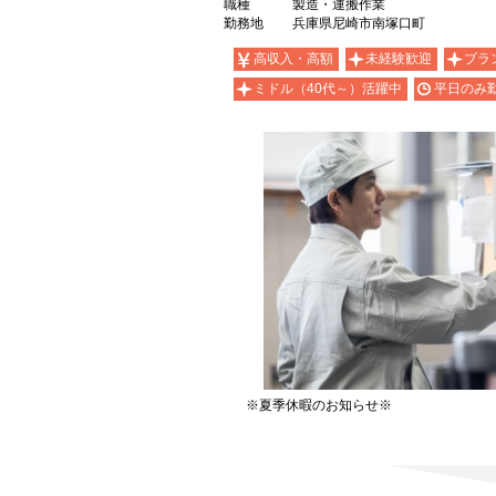
職種
製造・運搬作業
勤務地
兵庫県尼崎市南塚口町
高収入・高額
未経験歓迎
ブラ
ミドル（40代～）活躍中
平日のみ勤
※夏季休暇のお知らせ※