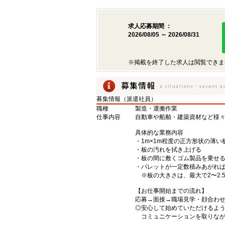
求人応募期間 ：
2026/08/05 ～ 2026/08/31
※掲載を終了した求人は閲覧できま
募集情報（派遣社員）
職種
製造・運搬作業
仕事内容
自動車や船舶・建築資材など様
具体的な業務内容
・1m×1m程度の正方形状の薄
・板の汚れを拭き上げる
・板の間に敷くゴム製品を乗せ
・パレットが一定数積みあがれ
※板の大きさは、最大で2〜2.
【お仕事開始までの流れ】
応募→面接→職場見学・顔合わ
◎安心して始めていただけるよ
コミュニケーションを取りなが