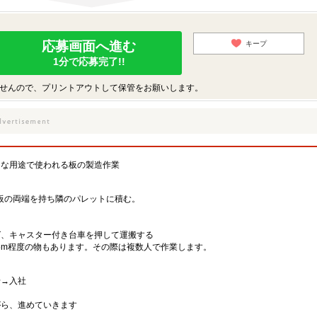
応募画面へ進む
キープ
1分で応募完了!!
せんので、プリントアウトして保管をお願いします。
々な用途で使われる板の製造作業
い板の両端を持ち隣のパレットに積む。
る
ば、キャスター付き台車を押して運搬する
5m程度の物もあります。その際は複数人で作業します。
せ→入社
う
ら、進めていきます