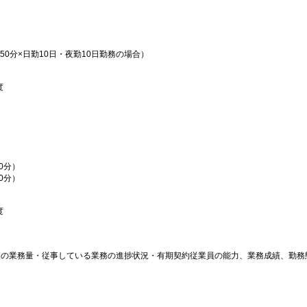
50分×日勤10日・夜勤10日勤務の場合）
度
50分）
50分）
度
後の業務量・従事している業務の進捗状況・有期契約従業員の能力、業務成績、勤務