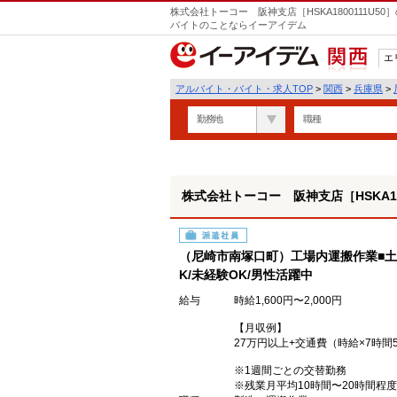
株式会社トーコー 阪神支店［HSKA1800111U
バイトのことならイーアイデム
エ
関西
アルバイト・バイト・求人TOP
>
関西
>
兵庫県
>
勤務地
職種
株式会社トーコー 阪神支店［HSKA180
派遣社員
（尼崎市南塚口町）工場内運搬作業■土
K/未経験OK/男性活躍中
給与
時給1,600円〜2,000円
【月収例】
27万円以上+交通費（時給×7時間
※1週間ごとの交替勤務
※残業月平均10時間〜20時間程度