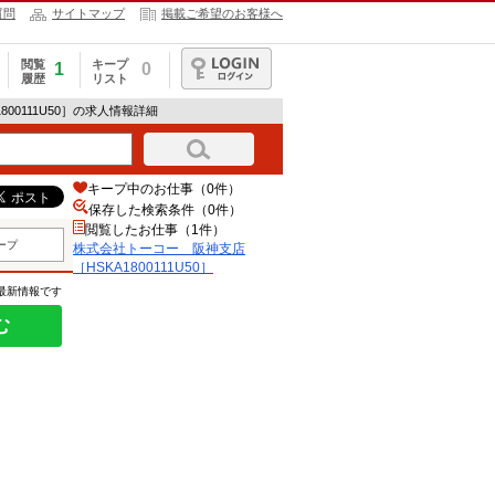
質問
サイトマップ
掲載ご希望のお客様へ
閲覧
キープ
1
0
履歴
リスト
ログイン
00111U50］の求人情報詳細
キープ中のお仕事（0件）
保存した検索条件（
0
件）
閲覧したお仕事（1件）
ープ
株式会社トーコー 阪神支店
［HSKA1800111U50］
の最新情報です
む