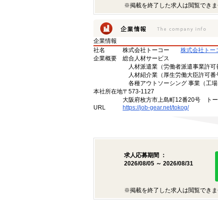
※掲載を終了した求人は閲覧できま
企業情報
社名
株式会社トーコー
株式会社トー
企業概要
総合人材サービス
人材派遣業（労働者派遣事業許可番号 
人材紹介業（厚生労働大臣許可番号 2
各種アウトソーシング 事業（工場
本社所在地
〒573-1127
大阪府枚方市上島町12番20号 ト
URL
https://job-gear.net/tokog/
求人応募期間 ：
2026/08/05 ～ 2026/08/31
※掲載を終了した求人は閲覧できま