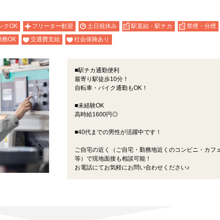
ンクOK
フリーター歓迎
土日祝休み
駅直結・駅チカ
禁煙・分煙
務OK
交通費支給
社会保険あり
■駅チカ通勤便利
最寄り駅徒歩10分！
自転車・バイク通勤もOK！
■未経験OK
高時給1600円◎
■40代までの男性が活躍中です！
ご自宅の近く（ご自宅・勤務地近くのコンビニ・カフ
等）で現地面接も相談可能！
お電話にてお気軽にお問い合わせください♪