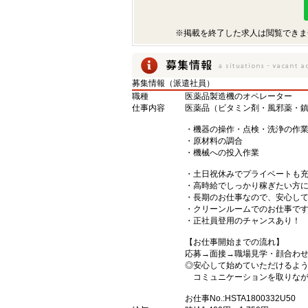
※掲載を終了した求人は閲覧できま
募集情報（派遣社員）
職種
医薬品製造機のオペレーター
仕事内容
医薬品（ビタミン剤・風邪薬・
・機器の操作・点検・洗浄の作
・原材料の調合
・機械への投入作業
・土日祝休みでプライベートも
・高時給でしっかり稼ぎたい方
・長期のお仕事なので、安心し
・クリーンルームでのお仕事で
・正社員登用のチャンスあり！
【お仕事開始までの流れ】
応募→面接→職場見学・顔合わ
◎安心して始めていただけるよ
コミュニケーションを取りなが
お仕事No.:HSTA1800332U50