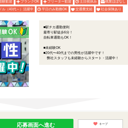
経験歓迎
ブランクOK
フリーター歓迎
土日祝休み
残業ほぼなし
ドル（40代～）活躍中
平日のみ勤務OK
交通費支給
社会保険あり
■駅チカ通勤便利
最寄り駅徒歩6分！
自転車通勤もOK！
■未経験OK
■20代〜40代までの男性が活躍中です！
弊社スタッフも未経験からスタート・活躍中！
応募画面へ進む
キープ