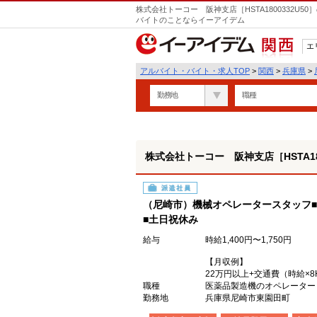
株式会社トーコー 阪神支店［HSTA1800332U5
バイトのことならイーアイデム
エ
関西
アルバイト・バイト・求人TOP
>
関西
>
兵庫県
>
勤務地
職種
株式会社トーコー 阪神支店［HSTA180
派遣社員
（尼崎市）機械オペレータースタッフ■時
■土日祝休み
給与
時給1,400円〜1,750円
【月収例】
22万円以上+交通費（時給×8
職種
医薬品製造機のオペレーター
勤務地
兵庫県尼崎市東園田町