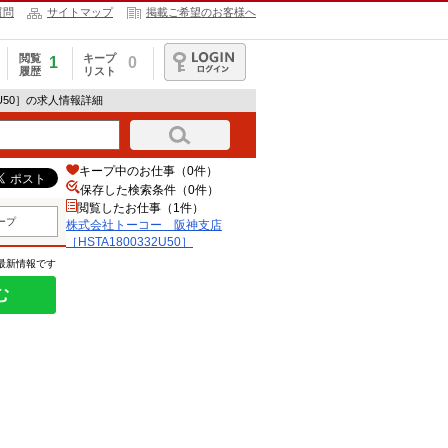
質問
サイトマップ
掲載ご希望のお客様へ
閲覧
キープ
1
0
履歴
リスト
ログイン
2U50］の求人情報詳細
キープ中のお仕事（0件）
保存した検索条件（
0
件）
閲覧したお仕事（1件）
ープ
株式会社トーコー 阪神支店
［HSTA1800332U50］
の最新情報です
む