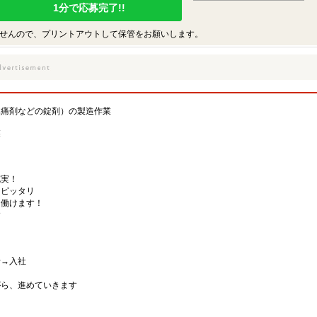
1分で応募完了!!
せんので、プリントアウトして保管をお願いします。
鎮痛剤などの錠剤）の製造作業
業
充実！
にピッタリ
て働けます！
す
せ→入社
う
ら、進めていきます