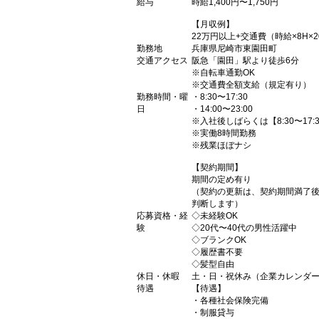
給与
時給1,400円〜1,750円
【月収例】
22万円以上+交通費（時給×8H×
勤務地
兵庫県尼崎市東園田町
交通アクセス
阪急「園田」駅より徒歩6分
※自転車通勤OK
※交通費全額支給（規定有り）
勤務時間・曜
・8:30〜17:30
日
・14:00〜23:00
※入社後しばらくは【8:30〜17
※実働8時間勤務
※残業ほぼナシ
【契約期間】
期間の定め有り
（契約の更新は、契約期間満了
判断します）
応募資格・経
◇未経験OK
験
◇20代〜40代の男性活躍中
◇ブランクOK
◇履歴書不要
◇髪型自由
休日・休暇
土・日・祝休み（企業カレンダ
待遇
【待遇】
・各種社会保険完備
・制服貸与