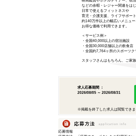
映画鑑賞やホテルディナー、宿
などの余暇・レジャー関連をは
日常で使えるフィットネスや
育児・介護支援、ライフサポー
約140万件以上の幅広いメニュー
お得な価格で利用できます。
＜サービス例＞
・全国40,000以上の宿泊施設
・全国30,000店舗以上の飲食店
・全国約7,764ヶ所のスポーツ
スタッフさんはもちろん、ご家
求人応募期間 ：
2026/08/05 ～ 2026/08/31
※掲載を終了した求人は閲覧できま
応募情報