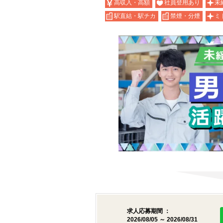
高収入・高額
社員登用あり
未
駅直結・駅チカ
禁煙・分煙
ミ
求人応募期間 ：
2026/08/05 ～ 2026/08/31