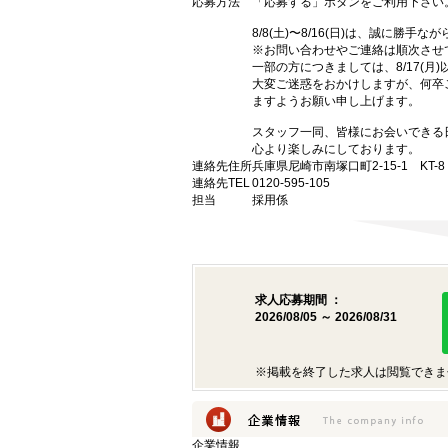
応募方法
「応募する」ボタンをご利用下さい
8/8(土)〜8/16(日)は、誠に勝
※お問い合わせやご連絡は順次させ
一部の方につきましては、8/17(月
大変ご迷惑をおかけしますが、何卒
ますようお願い申し上げます。
スタッフ一同、皆様にお会いできる
心より楽しみにしております。
連絡先住所
兵庫県尼崎市南塚口町2-15-1 KT-8
連絡先TEL
0120-595-105
担当
採用係
求人応募期間 ：
2026/08/05 ～ 2026/08/31
※掲載を終了した求人は閲覧できま
企業情報