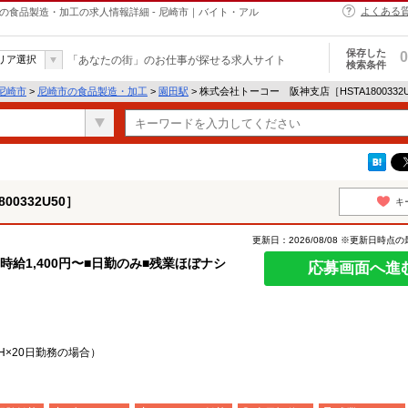
よくある
0］の食品製造・加工の求人情報詳細 - 尼崎市｜バイト・アル
保存した
0
リア選択
「あなたの街」のお仕事が探せる求人サイト
検索条件
尼崎市
>
尼崎市の食品製造・加工
>
園田駅
> 株式会社トーコー 阪神支店［HSTA180033
0332U50］
キ
更新日：2026/08/08 ※更新日時点
給1,400円〜■日勤のみ■残業ほぼナシ
応募画面へ進
H×20日勤務の場合）