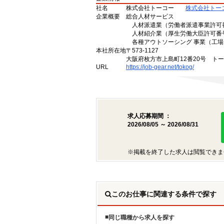
社名
株式会社トーコー
株式会社トー
企業概要
総合人材サービス
人材派遣業（労働者派遣事業許可番号 
人材紹介業（厚生労働大臣許可番号 2
各種アウトソーシング 事業（工場
本社所在地
〒573-1127
大阪府枚方市上島町12番20号 ト
URL
https://job-gear.net/tokog/
求人応募期間 ：
2026/08/05 ～ 2026/08/31
※掲載を終了した求人は閲覧できま
このお仕事に関連する条件で探す
同じ職種から求人を探す