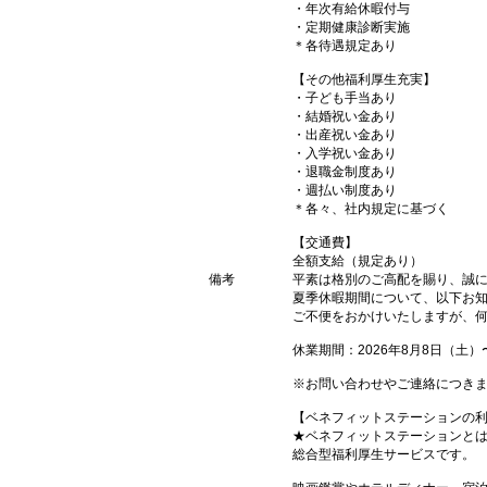
・年次有給休暇付与
・定期健康診断実施
＊各待遇規定あり
【その他福利厚生充実】
・子ども手当あり
・結婚祝い金あり
・出産祝い金あり
・入学祝い金あり
・退職金制度あり
・週払い制度あり
＊各々、社内規定に基づく
【交通費】
全額支給（規定あり）
備考
平素は格別のご高配を賜り、誠
夏季休暇期間について、以下お
ご不便をおかけいたしますが、
休業期間：2026年8月8日（土）〜
※お問い合わせやご連絡につきま
【ベネフィットステーションの
★ベネフィットステーションと
総合型福利厚生サービスです。