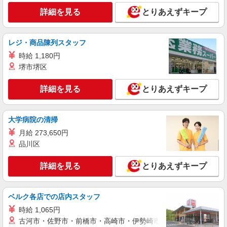
ココスのキッチン（フード）スタッフ
詳細を見る
とりあえずキープ
時給1300円 ※22:00〜翌5:00：時給1625円 ※
高校生時給1250円 ■特別手当 早朝手当（5:00〜
8:00）時給＋100円
神奈川県横浜市港南区港南台4-2-7
レジ・商品陳列スタッフ
時給 1,180円
詳細を見る
キープ
堺市堺区
アルバイト
パート
詳細を見る
とりあえずキープ
ピザハット 日野南店
未経験OK！ピザハットピザメイクスタッフ
（インストア）
大学病院の清掃
時給1,250円以上 平日 時給1,250円以上 土日・
月給 273,650円
祝日 時給1,250円以上 高校生 時給1,250円以上
品川区
神奈川県横浜市港南区日野南4-1-6 シティア
ベニューダヨシダ
詳細を見る
とりあえずキープ
詳細を見る
キープ
ベルク各店での店内スタッフ
アルバイト
パート
時給 1,065円
すき家 横浜日野中央店
古河市・佐野市・前橋市・高崎市・伊勢崎市・太田市・館林市・