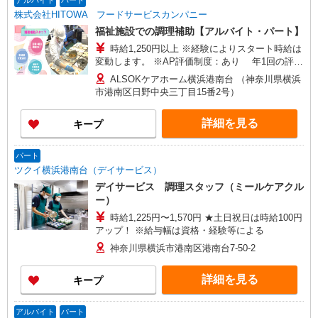
アルバイト
パート
株式会社HITOWA フードサービスカンパニー
福祉施設での調理補助【アルバイト・パート】
時給1,250円以上 ※経験によりスタート時給は
変動します。 ※AP評価制度：あり 年1回の評価
により時給を見直します。 ※アルバイト賞与（寸
ALSOKケアホーム横浜港南台 （神奈川県横浜
志）：あり 年2回。勤続年数により金額UP。
市港南区日野中央三丁目15番2号）
詳細を見る
キープ
パート
ツクイ横浜港南台（デイサービス）
デイサービス 調理スタッフ（ミールケアクル
ー）
時給1,225円〜1,570円 ★土日祝日は時給100円
アップ！ ※給与幅は資格・経験等による
神奈川県横浜市港南区港南台7-50-2
詳細を見る
キープ
アルバイト
パート