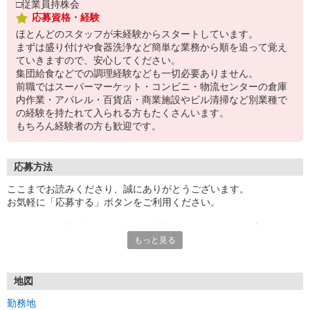
□従業員持株会
応募資格・経験
ほとんどのスタッフが未経験からスタートしています。
まずは盛り付けや食器洗浄など簡単な業務から順を追って覚え
ていきますので、安心してください。
集団給食などでの調理経験なども一切必要ありません。
前職ではスーパーマーケット・コンビニ・物流センターの倉庫
内作業・アパレル・百貨店・商業施設やビル清掃など別業種で
の経験を持たれて入られる方もたくさんいます。
もちろん経験者の方も歓迎です。
応募方法
ここまでお読みくださり、誠にありがとうございます。
お気軽に「応募する」ボタンをご利用ください。
エントリー確認後、こちらよりお電話またはSMSにてご連絡をさせ
もっと見る
ていただきます。
★WEBエントリーは24時間いつでも受付できます。
お電話の際は「イーアイデムを見た」と伝えるとスムーズです。
地図
面接時には履歴書（写真貼付）をご持参ください。
勤務地