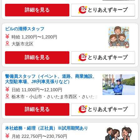
すき家の店舗スタッフ（接客・調理・清掃な
ど）
詳細を見る
とりあえずキープ
時給1,300円 ※22:00〜翌5:00：時給1,625円 ※
高校生時給1,225円 ※早朝手当（5:00〜9:00）時給
＋150円
神奈川県横浜市港南区日野中央2-42-1
ビルの清掃スタッフ
時給 1,200円〜1,200円
詳細を見る
キープ
大阪市北区
アルバイト
パート
詳細を見る
とりあえずキープ
すき家 下永谷店
すき家の店舗スタッフ（接客・調理・清掃な
ど）
警備員スタッフ（イベント、道路、商業施設、
大型駐車場、JR列車見張りなど）
時給1,350円 ※22:00〜翌5:00：時給1,688円 ※
高校生時給1,225円 ※早朝手当（5:00〜9:00）時給
日給 11,000円〜12,100円
＋150円
神奈川県横浜市港南区下永谷5-1-15
栃木市・小山市・さいたま市西区・さいたま市岩槻区・久喜市・
詳細を見る
とりあえずキープ
詳細を見る
キープ
アルバイト
パート
本社総務・経理（正社員）※試用期間あり
すき家 上大岡カミオ店
月給 222,750円〜230,750円
すき家の店舗スタッフ（接客・調理・清掃な