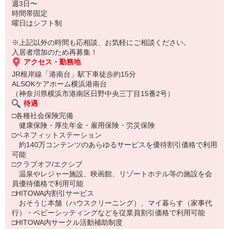
週3日〜
時間帯固定
曜日はシフト制
※上記以外の時間も応相談、お気軽にご相談ください。
入居者増加のため再募集！
アクセス・勤務地
JR根岸線「港南台」駅下車徒歩約15分
ALSOKケアホーム横浜港南台
（神奈川県横浜市港南区日野中央三丁目15番2号）
待遇
□各種社会保険完備
健康保険・厚生年金・雇用保険・労災保険
□ベネフィットステーション
約140万コンテンツのあらゆるサービスを優待割引価格で利用
可能
□クラブオフ/エクシブ
温泉やレジャー施設、映画館、リゾートホテル等の施設を会
員優待価格で利用可能
□HITOWA内割引サービス
おそうじ本舗（ハウスクリーニング）、マイ暮らす（家事代
行）・ベビーシッティングなどを従業員割引価格で利用可能
□HITOWA内サークル活動補助制度