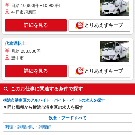
日給 10,900円〜10,900円
時給1,688円
神戸市須磨区
神奈川県横浜市港南区下永谷5-1-15
詳細を見る
とりあえずキープ
詳細を見る
キープ
アルバイト
パート
代務運転士
すき家 港南台店
月給 253,500円
すき家の店舗スタッフ（接客・調理・清掃な
豊中市
ど）
時給1,532円
詳細を見る
とりあえずキープ
神奈川県横浜市港南区港南台4-3-1ビ-バ-ビル1F
詳細を見る
キープ
このお仕事に関連する条件で探す
横浜市港南区のアルバイト・バイト・パートの求人を探す
同じ職種から横浜市港南区の求人を探す
飲食・フードすべて
調理・調理補助・調理師