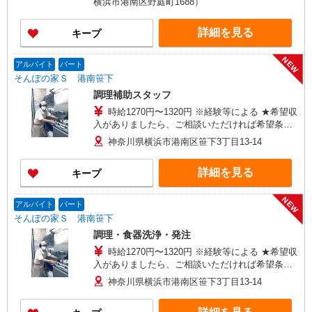
横浜市港南区野庭町1688）
詳細を見る
キープ
NEW
アルバイト
パート
そんぽの家Ｓ 港南笹下
調理補助スタッフ
時給1270円〜1320円 ※経験等による ★希望収
入がありましたら、ご相談いただければ希望条件
に合うかの確認もいたします。 ★時間外手当別途
神奈川県横浜市港南区笹下3丁目13-14
支給 ★上記金額は働きがい向上手当を含みます。
★働きがい向上手当※26年6月改定（地域により異
詳細を見る
キープ
なる） 社会保険加入者は更に＋50円
NEW
アルバイト
パート
そんぽの家Ｓ 港南笹下
調理・食器洗浄・発注
時給1270円〜1320円 ※経験等による ★希望収
入がありましたら、ご相談いただければ希望条件
に合うかの確認もいたします。 ★時間外手当別途
神奈川県横浜市港南区笹下3丁目13-14
支給 ★上記金額は働きがい向上手当を含みます。
★働きがい向上手当※26年6月改定（地域により異