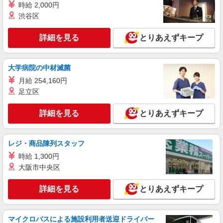
すき家の店舗スタッフ（接客・調理・清掃な
時給 2,000円
ど）
渋谷区
時給1,625円
神奈川県横浜市港南区日野中央2-42-1
詳細を見る
とりあえずキープ
詳細を見る
キープ
大学病院の中材滅菌
アルバイト
月給 254,160円
パート
すき家 港南台店
足立区
すき家の店舗スタッフ（接客・調理・清掃な
ど）
詳細を見る
とりあえずキープ
時給1,225円 ※22:00〜翌5:00：時給1,532円 ※
高校生時給1,225円 ※早朝手当（5:00〜9:00）時給
＋150円
レジ・商品陳列スタッフ
神奈川県横浜市港南区港南台4-3-1ビ-バ-ビル1F
時給 1,300円
詳細を見る
大阪市中央区
キープ
詳細を見る
とりあえずキープ
アルバイト
パート
すき家 下永谷店
すき家の店舗スタッフ（接客・調理・清掃な
マイクロバスによる施設利用者送迎ドライバー
ど）