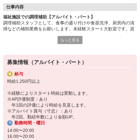
盛付け・配膳・洗浄など、調理師のサポートが中心。
仕事内容
丁寧な研修があるので、未経験・ブランクのある方も安心です。
福祉施設での調理補助【アルバイト・パート】
調理補助スタッフとして、食事の盛り付けや食器洗浄、厨房内の清
「ありがとう」の言葉が、毎日の励みに。誰かの暮らしを支え
掃などの補助業務をお願いします。未経験スタート大歓迎です。資
る、
格も不要なため、未経験から食に携わるお仕事がしたいという方か
あたたかいお仕事です。
もっと見る
らの応募をお待ちしています。先輩が丁寧にサポートしますのでご
安心ください。
HITOWAのフードサービスカンパニーは、全国300以上の施設で
給食運営を行う業界大手。
地域に根ざしたサービスを展開し、安心・安全な食事づくりを支
募集情報（アルバイト・パート）
えています。
給与
時給1,250円以上
※経験によりスタート時給は変動します。
※AP評価制度：あり
年1回の評価により時給を見直します。
※アルバイト賞与（寸志）：あり
年2回。勤続年数により金額UP。
勤務時間・曜日
14:00〜20:00
16:00〜20:00