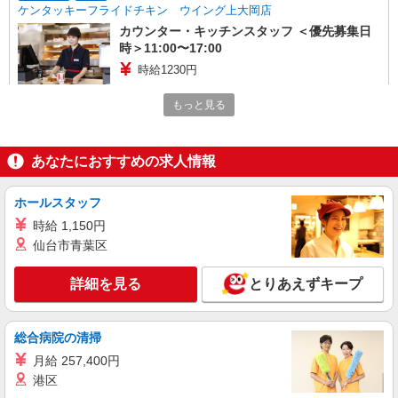
ケンタッキーフライドチキン ウイング上大岡店
カウンター・キッチンスタッフ ＜優先募集日
時＞11:00〜17:00
時給1230円
神奈川県横浜市港南区上大岡西1-6-1ウィング
もっと見る
上大岡B-131
詳細を見る
キープ
あなたにおすすめの求人情報
アルバイト
パート
ホールスタッフ
ケンタッキーフライドチキン 野庭丸山台店
時給 1,150円
カウンター・キッチンスタッフ ＜優先募集日
時＞平日（月〜金） フルタイム
仙台市青葉区
時給1260円 ＜高校生＞時給1230円
詳細を見る
とりあえずキープ
神奈川県横浜市港南区丸山台2-33-22
詳細を見る
キープ
総合病院の清掃
月給 257,400円
アルバイト
パート
港区
COCO’S 横浜港南台店