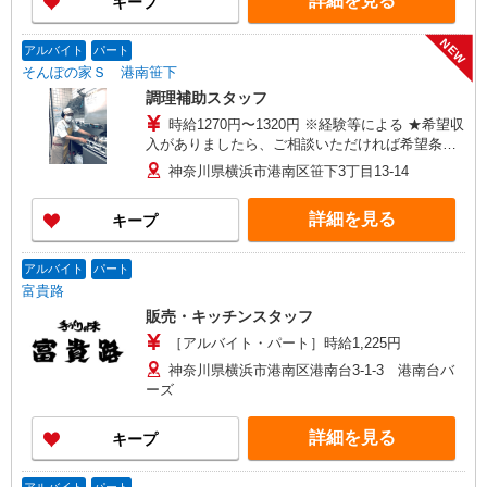
詳細を見る
キープ
なる） 社会保険加入者は更に＋50円
NEW
アルバイト
パート
そんぽの家Ｓ 港南笹下
調理補助スタッフ
時給1270円〜1320円 ※経験等による ★希望収
入がありましたら、ご相談いただければ希望条件
に合うかの確認もいたします。 ★時間外手当別途
神奈川県横浜市港南区笹下3丁目13-14
支給 ★上記金額は働きがい向上手当を含みます。
★働きがい向上手当※26年6月改定（地域により異
詳細を見る
キープ
なる） 社会保険加入者は更に＋50円
アルバイト
パート
富貴路
販売・キッチンスタッフ
［アルバイト・パート］時給1,225円
神奈川県横浜市港南区港南台3-1-3 港南台バ
ーズ
詳細を見る
キープ