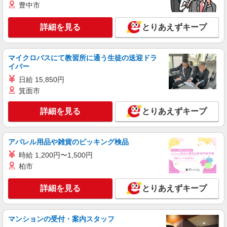
豊中市
ど）
時給1,688円
詳細を見る
とりあえずキープ
神奈川県横浜市港南区上大岡西1-15-
1CAMIO 1F
マイクロバスにて教習所に通う生徒の送迎ドラ
詳細を見る
キープ
イバー
日給 15,850円
アルバイト
パート
箕面市
すき家 上大岡カミオ店
すき家の店舗スタッフ（接客・調理・清掃な
詳細を見る
とりあえずキープ
ど）
時給1,350円 ※22:00〜翌5:00：時給1,688円 ※
高校生時給1,225円 ※早朝手当（5:00〜9:00）時給
アパレル用品や雑貨のピッキング検品
＋150円
神奈川県横浜市港南区上大岡西1-15-
時給 1,200円〜1,500円
1CAMIO 1F
柏市
詳細を見る
キープ
詳細を見る
とりあえずキープ
アルバイト
パート
すき家 横浜日野中央店
マンションの受付・案内スタッフ