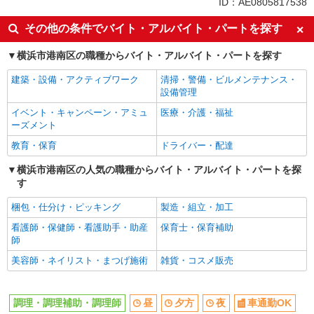
ID：AE0805817538
昼
夕方
その他の条件でバイト・アルバイト・パートを探す
夜
車通勤OK
横浜市港南区の職種からバイト・アルバイト・パートを探す
バイク通勤OK
副業・WワークOK
建築・設備・アクティブワーク
清掃・警備・ビルメンテナンス・
入社日応相談
Web面接OK
設備管理
友達と応募OK
職場見学OKまたは説明会あり
イベント・キャンペーン・アミュ
医療・介護・福祉
未経験歓迎
経験者・有資格者歓迎
ーズメント
新卒・第二新卒歓迎
女性活躍中
教育・保育
ドライバー・配達
主婦・主夫歓迎
フリーター歓迎
横浜市港南区の人気の職種からバイト・アルバイト・パートを探
す
学歴不問
ブランクOK
ミドル（40代～）活躍中
エルダー（50代～）活躍中
梱包・仕分け・ピッキング
製造・組立・加工
シニア（60代～）活躍中
ボーナス・賞与あり
看護師・保健師・看護助手・助産
保育士・保育補助
師
昇給あり
時間固定シフト制
美容師・ネイリスト・まつげ施術
雑貨・コスメ販売
時間や曜日が選べる・シフト自由
禁煙・分煙
交通費支給
社会保険あり
調理・調理補助・調理師
昼
夕方
夜
車通勤OK
家賃補助・住宅手当有
まかない・食事補助