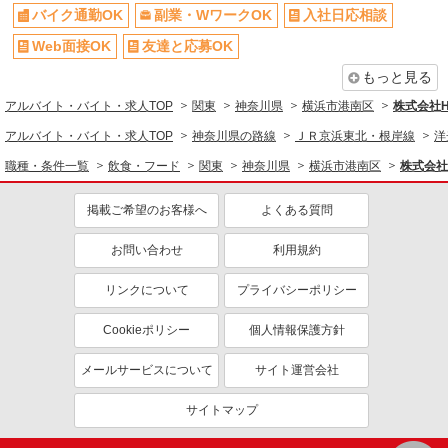
バイク通勤OK
副業・WワークOK
入社日応相談
産休・育休取得実績あり
退職金・財形貯蓄制度あり
Web面接OK
友達と応募OK
各種手当（家族・役職・インセン
社割・特典あり
ティブなど）あり
もっと見る
制服貸与
研修制度あり
アルバイト・バイト・求人TOP
関東
神奈川県
横浜市港南区
株式会社
社員登用あり
アルバイト・バイト・求人TOP
神奈川県の路線
ＪＲ京浜東北・根岸線
洋
同じ職種から求人を探す
職種・条件一覧
飲食・フード
関東
神奈川県
横浜市港南区
株式会社
飲食・フード
掲載ご希望のお客様へ
よくある質問
調理・調理補助・調理師
お問い合わせ
利用規約
同じ特徴から求人を探す
リンクについて
プライバシーポリシー
車通勤OK
副業・WワークOK
未経験歓迎
ミドル（40代～）活躍中
Cookieポリシー
個人情報保護方針
ボーナス・賞与あり
交通費支給
メールサービスについて
サイト運営会社
社会保険あり
まかない・食事補助
産休・育休取得実績あり
社員登用あり
サイトマップ