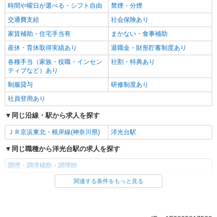
時間や曜日が選べる・シフト自由
禁煙・分煙
交通費支給
社会保険あり
家賃補助・住宅手当有
まかない・食事補助
産休・育休取得実績あり
退職金・財形貯蓄制度あり
各種手当（家族・役職・インセン
社割・特典あり
ティブなど）あり
制服貸与
研修制度あり
社員登用あり
同じ沿線・駅から求人を探す
ＪＲ京浜東北・根岸線(神奈川県)
洋光台駅
同じ職種から洋光台駅の求人を探す
調理・調理補助・調理師
関連する条件をもっと見る
同じ雇用形態から洋光台駅の求人を探す
アルバイト
パート
同じ特徴から洋光台駅の求人を探す