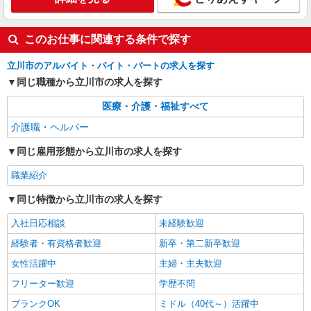
者研修 ・介護福祉士 など
＜立川駅＞サ高住スタッフ＊教育体制充実
◎30代・40代活躍中
このお仕事に関連する条件で探す
時給1600円〜2250円 ＜日払い有/週払い有/交
通費全支給(ガソリン代含む)＞
立川市のアルバイト・バイト・パートの求人を探す
立川市
同じ職種から立川市の求人を探す
詳細を見る
キープ
医療・介護・福祉すべて
介護職・ヘルパー
同じ雇用形態から立川市の求人を探す
職業紹介
同じ特徴から立川市の求人を探す
入社日応相談
未経験歓迎
経験者・有資格者歓迎
新卒・第二新卒歓迎
女性活躍中
主婦・主夫歓迎
フリーター歓迎
学歴不問
ブランクOK
ミドル（40代～）活躍中