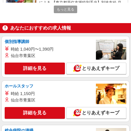
による 【東京都居住支援特別手当】別途支給 月額
2万円！ ＊支給対象は所定労働時間週20時間以上
もっと見る
パナソニックエイジフリーケアセンター立川柏
の雇用契約者に限る ※一律処遇改善加算含む 〇時
町 東京都立川市柏町3-25-2
間外勤務手当 〇土日祝勤務手当 〇夜勤手当 〇深
夜勤務手当 〇無事故無違反表彰金 〇年末年始勤務
あなたにおすすめの求人情報
詳細を見る
キープ
手当 〇早朝7:00〜8:00/夜間18:00〜20:00は時給
25％UP
個別指導講師
パート
パナソニックエイジフリーケアセンター立川柏町
時給 1,040円〜1,390円
デイサービス／介護職／パート
仙台市青葉区
時給1,282円〜1,346円 ※経験・能力・資格等
による 社会福祉士・介護福祉士 時給1,346円 その
詳細を見る
とりあえずキープ
他資格 時給1,282円 【東京都居住支援特別手当】
パナソニックエイジフリーケアセンター立川柏
別途支給 月額2万円！ ＊支給対象は所定労働時間
町 東京都立川市柏町3-25-2
週20時間以上の雇用契約者に限る ※一律処遇改善
ホールスタッフ
加算含む 〇時間外勤務手当 〇土日祝勤務手当 〇
詳細を見る
キープ
無事故無違反表彰金 〇年末年始勤務手当
時給 1,150円
仙台市青葉区
パート
パナソニックエイジフリーケアセンター立川柏町
詳細を見る
とりあえずキープ
ショートステイ／介護職／日勤のみ
時給1,282円〜1,346円 ※経験・能力・資格等
総合病院の清掃
による 【東京都居住支援特別手当】別途支給 月額