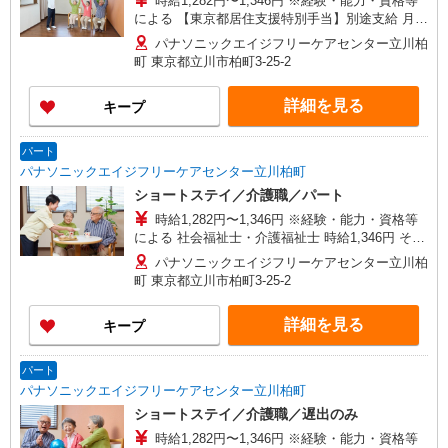
時給1,282円〜1,346円 ※経験・能力・資格等
による 【東京都居住支援特別手当】別途支給 月額
2万円！ ＊支給対象は所定労働時間週20時間以上
パナソニックエイジフリーケアセンター立川柏
の雇用契約者に限る ※一律処遇改善加算含む 〇時
町 東京都立川市柏町3-25-2
間外勤務手当 〇土日祝勤務手当 〇夜勤手当 〇深
夜勤務手当 〇無事故無違反表彰金 〇年末年始勤務
詳細を見る
キープ
手当 〇早朝7:00〜8:00/夜間18:00〜20:00は時給
25％UP
パート
パナソニックエイジフリーケアセンター立川柏町
ショートステイ／介護職／パート
時給1,282円〜1,346円 ※経験・能力・資格等
による 社会福祉士・介護福祉士 時給1,346円 その
他資格 時給1,282円 【東京都居住支援特別手当】
パナソニックエイジフリーケアセンター立川柏
別途支給 月額2万円！ ＊支給対象は所定労働時間
町 東京都立川市柏町3-25-2
週20時間以上の雇用契約者に限る ※一律処遇改善
加算含む 〇時間外勤務手当 〇土日祝勤務手当 〇
詳細を見る
キープ
夜勤手当 〇深夜勤務手当 〇無事故無違反表彰金
〇年末年始勤務手当 〇早朝7:00〜8:00/夜間
18:00〜20:00は時給25％UP
パート
パナソニックエイジフリーケアセンター立川柏町
ショートステイ／介護職／遅出のみ
時給1,282円〜1,346円 ※経験・能力・資格等