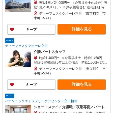
入社者は除く）
夜勤1回／24,000円〜 （介護福祉士の場合）夜
勤1回／28,000円〜 ※深夜割増含む 給与詳細 時給
1,300円〜、夜勤手当3,200円 ※介護福祉士の場合
ディーフェスタクオーレ立川 （東京都立川市
は時給1,550円 ※試用期間3ヵ月（時給1,300円、
幸町2-53-1）
夜勤手当は法定の深夜割増分を支給）
詳細を見る
キープ
パート
ディーフェスタクオーレ立川
介護パートスタッフ
時給1,400円〜 ※介護福祉士 時給1,450円、
登録後実務経験5年以上の場合 時給1,550円 試用
期間3ヵ月(時給1,350円〜)
ディーフェスタクオーレ立川 （東京都立川市
幸町2-53-1）
詳細を見る
キープ
パート
パナソニックエイジフリーケアセンター立川柏町
ショートステイ／介護職／夜勤専従／パート