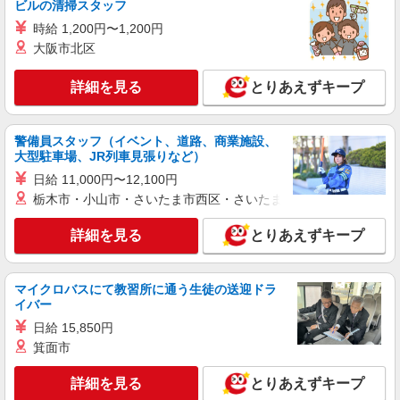
ビルの清掃スタッフ
時給 1,200円〜1,200円
詳細を見る
キープ
大阪市北区
派遣社員
詳細を見る
とりあえずキープ
株式会社トラストグロース 新宿本社 第2営業部
特別養護老人ホームでの夜専介護士
1夜勤：25200円〜27000円 ※資格や経験など
警備員スタッフ（イベント、道路、商業施設、
による
大型駐車場、JR列車見張りなど）
東京都立川市
日給 11,000円〜12,100円
栃木市・小山市・さいたま市西区・さいたま市岩槻区・久喜市・
詳細を見る
キープ
詳細を見る
とりあえずキープ
派遣社員
（株）ウィルオブ・ワークCW 立川支店/ms130501
マイクロバスにて教習所に通う生徒の送迎ドラ
高齢者向けマンションstaff
イバー
時給1800円 ◆前払い・日払い・週払いOK
日給 15,850円
東京都立川市
箕面市
詳細を見る
詳細を見る
キープ
とりあえずキープ