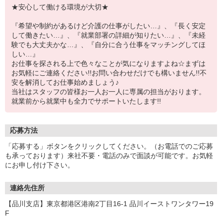
★安心して働ける環境が大切★
『希望や制約があるけど介護の仕事がしたい…』、『長く安定
して働きたい…』、『就業部署の詳細が知りたい…』、『未経
験でも大丈夫かな…』、『自分に合う仕事をマッチングしてほ
しい…』
お仕事を探される上で色々なことが気になりますよね☆まずは
お気軽にご連絡ください!!お問い合わせだけでも構いません!!不
安を解消してお仕事始めましょう♪
当社はスタッフの皆様お一人お一人に専属の担当がおります。
就業前から就業中も全力でサポートいたします!!
応募方法
「応募する」ボタンをクリックしてください。（お電話でのご応募
も承っております）来社不要・電話のみで面談が可能です。お気軽
にお申し付け下さい。
連絡先住所
【品川支店】東京都港区港南2丁目16-1 品川イーストワンタワー19
F