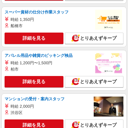
職業紹介
スーパー資材の仕分け作業スタッフ
株式会社kotrio /●SW-S-2021960
時給 1,350円
≪立川駅≫定着率高い人気のデイサービススタ
ッフ★残業少なめ
船橋市
【正社員】月給240,000〜400,000円 ・基本
給：200,000円〜220,000円 ・資格手当：10,000〜
詳細を見る
とりあえずキープ
30,000円 ・役職手当：10,000〜70,000円 ・処遇改
立川市｜最寄：立川
善手当：20,000〜60,000円（勤続年数、保有資格
により変動） ・固定残業手当：20,000円（10時
アパレル用品や雑貨のピッキング検品
詳細を見る
キープ
間） ※固定残業時間を超過する場合には超過勤務
時給 1,200円〜1,500円
手当として別途支給 下記資格をお持ちの方歓迎 ・
認知症介護基礎研修 ・初任者研修 ・実務者研修
柏市
アルバイト
パート
・介護福祉士 など
訪問介護事業所 ソラスト立川/1380000215-018
詳細を見る
とりあえずキープ
ホームヘルパー（訪問介護員）（役職なし）
時給1,700円
東京都立川市柏町1-10-24
マンションの受付・案内スタッフ
時給 2,000円
詳細を見る
キープ
渋谷区
職業紹介
詳細を見る
とりあえずキープ