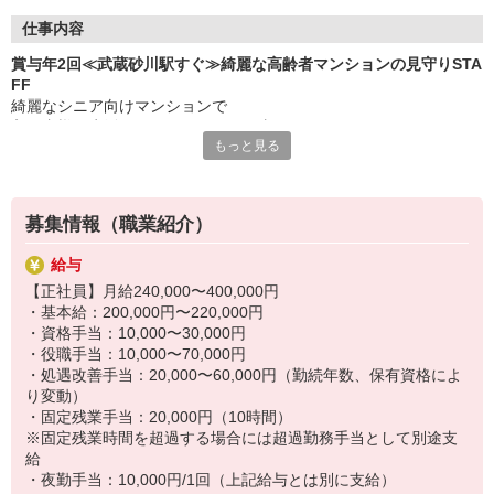
・実務者研修
仕事内容
・介護福祉士 など
賞与年2回≪武蔵砂川駅すぐ≫綺麗な高齢者マンションの見守りSTA
FF
綺麗なシニア向けマンションで
入居者様の生活をサポートするお仕事です！
もっと見る
■具体的には…
・食事などの身の回りの介助
・施設内の清掃
募集情報（職業紹介）
・日常生活の見守り
など
給与
出来ることからお任せします♪
【正社員】月給240,000〜400,000円
・基本給：200,000円〜220,000円
介護度の低い方ばかりなので、身体の負担は少なめです◎
・資格手当：10,000〜30,000円
・役職手当：10,000〜70,000円
・処遇改善手当：20,000〜60,000円（勤続年数、保有資格によ
り変動）
・固定残業手当：20,000円（10時間）
※固定残業時間を超過する場合には超過勤務手当として別途支
給
・夜勤手当：10,000円/1回（上記給与とは別に支給）