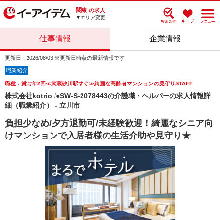
関東
の求人
▼エリア変更
仕事情報
企業情報
更新日：2026/08/03 ※更新日時点の最新情報です
職業紹介
職種：賞与年2回≪武蔵砂川駅すぐ≫綺麗な高齢者マンションの見守りSTAFF
株式会社kotrio /●SW-S-2078443の介護職・ヘルパーの求人情報詳
細（職業紹介） - 立川市
負担少なめ/夕方退勤可/未経験歓迎！綺麗なシニア向
けマンションで入居者様の生活介助や見守り★