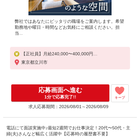
弊社ではあなたにピッタリの職場をご案内します。希望
勤務地や曜日・時間などお気軽にご相談ください。担
当...
【正社員】月給240,000〜400,000円
・基本給：200,000円〜220,000円
東京都立川市
・資格手当：10,000〜30,000円
・役職手当：10,000〜70,000円
・処遇改善手当：20,000〜60,000円（勤続年数、保
有資格により変動）
応募画面へ進む
・固定残業手当：20,000円（10時間）
※固定残業時間を超過する場合には超過勤務手当と
1分で応募完了!!
キープ
して別途支給
求人応募期間：2026/08/01～2026/08/09
・夜勤手当：10,000円/1回（上記給与とは別に支給
）
下記資格をお持ちの方歓迎
電話にて面談実施中♪最短2週間でお仕事決定！20代〜50代・主
・認知症介護基礎研修
婦(夫)さんなど幅広く活躍中【応募時の履歴書不要】
・初任者研修