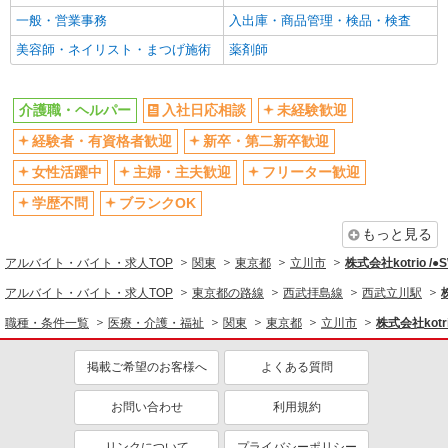
一般・営業事務
入出庫・商品管理・検品・検査
駅直結・駅チカ
車通勤OK
美容師・ネイリスト・まつげ施術
薬剤師
バイク通勤OK
自転車通勤OK
残業少なめ（月20h未満）
交通費支給
介護職・ヘルパー
入社日応相談
未経験歓迎
社会保険あり
産休・育休取得実績あり
経験者・有資格者歓迎
新卒・第二新卒歓迎
退職金・財形貯蓄制度あり
各種手当（家族・役職・インセン
ティブなど）あり
女性活躍中
主婦・主夫歓迎
フリーター歓迎
制服貸与
研修制度あり
学歴不問
ブランクOK
資格取得支援制度あり
もっと見る
同じ職種から求人を探す
アルバイト・バイト・求人TOP
関東
東京都
立川市
株式会社kotrio /
医療・介護・福祉
アルバイト・バイト・求人TOP
東京都の路線
西武拝島線
西武立川駅
介護職・ヘルパー
職種・条件一覧
医療・介護・福祉
関東
東京都
立川市
株式会社kotr
同じ特徴から求人を探す
掲載ご希望のお客様へ
よくある質問
未経験歓迎
ミドル（40代～）活躍中
お問い合わせ
利用規約
ボーナス・賞与あり
車通勤OK
交通費支給
社会保険あり
リンクについて
プライバシーポリシー