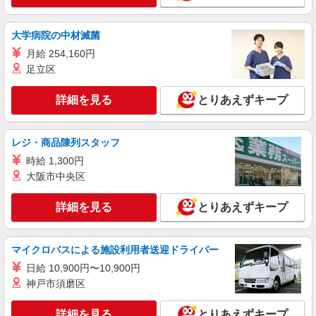
株式会社kotrio /●SW-S-2087520
立川駅＊寄り添う時間を大切に＊住宅型有料老
人ホームSTAFF
大学病院の中材滅菌
【正社員】月給240,000〜400,000円 ・基本
月給 254,160円
給：200,000円〜220,000円 ・資格手当：10,000〜
足立区
30,000円 ・役職手当：10,000〜70,000円 ・処遇改
立川市
善手当：20,000〜60,000円（勤続年数、保有資格
詳細を見る
とりあえずキープ
により変動） ・固定残業手当：20,000円（10時
詳細を見る
キープ
間） ※固定残業時間を超過する場合には超過勤務
手当として別途支給 ・夜勤手当：10,000円/1回
（上記給与とは別に支給） 下記資格をお持ちの方
レジ・商品陳列スタッフ
職業紹介
歓迎 ・認知症介護基礎研修 ・初任者研修 ・実務
株式会社kotrio /●SW-S-2098208
時給 1,300円
者研修 ・介護福祉士 など
≪玉川上水駅≫高月給25万円〜＋賞与｜住宅
大阪市中央区
型有料老人ホームSTAFF
【正社員】月給240,000〜400,000円 ・基本
詳細を見る
とりあえずキープ
給：200,000円〜220,000円 ・資格手当：10,000〜
30,000円 ・役職手当：10,000〜70,000円 ・処遇改
東京都立川市
善手当：20,000〜60,000円（勤続年数、保有資格
マイクロバスによる施設利用者送迎ドライバー
により変動） ・固定残業手当：20,000円（10時
詳細を見る
キープ
日給 10,900円〜10,900円
間） ※固定残業時間を超過する場合には超過勤務
手当として別途支給 ・夜勤手当：10,000円/1回
神戸市須磨区
（上記給与とは別に支給） 下記資格をお持ちの方
派遣社員
歓迎 ・認知症介護基礎研修 ・初任者研修 ・実務
株式会社kotrio /●TC-H-1896244
詳細を見る
とりあえずキープ