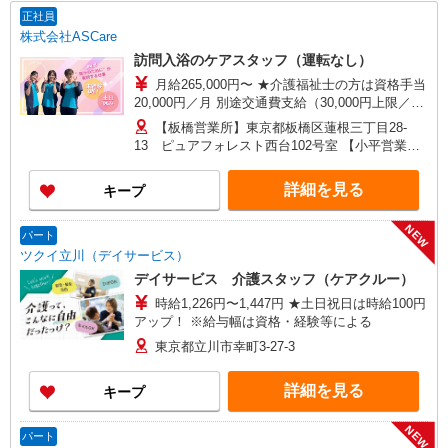
正社員
株式会社ASCare
訪問入浴のケアスタッフ（運転なし）
月給265,000円〜 ★介護福祉士の方は資格手当
20,000円／月 別途交通費支給（30,000円上限／
月） 別途残業手当（月平均残業時間15時間）残業
【板橋営業所】東京都板橋区蓮根三丁目28-
代全額支給
13 ピュアフォレスト西台102号室 【小平営業
所】東京都小平市仲町571番地2 ラリーマンショ
ン1F東 【在宅介護センター調布】東京都調布市国
詳細を見る
キープ
領町五丁目4-17 パレス調布1990A館 【在宅介護
センター府中】東京都府中市武蔵台二丁目20-16
NEW
メゾンド樹庵1階 【立川営業所】東京都立川市富
パート
士見町一丁目21-18 野村ビル101号室 【在宅介護
ツクイ立川（デイサービス）
センター成瀬】東京都町田市南成瀬五丁目1-6 コ
デイサービス 介護スタッフ（ケアクルー）
ーポ台益ナルセ B1F
時給1,226円〜1,447円 ★土日祝日は時給100円
アップ！ ※給与幅は資格・経験等による
東京都立川市幸町3-27-3
詳細を見る
キープ
NEW
パート