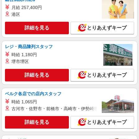
2万円！ ＊支給対象は所定労働時間週20時間以上
月給 257,400円
パナソニックエイジフリーケアセンター立川柏
の雇用契約者に限る ※一律処遇改善加算含む 〇時
町 東京都立川市柏町3-25-2
港区
間外勤務手当 〇土日祝勤務手当 〇夜勤手当 〇深
夜勤務手当 〇無事故無違反表彰金 〇年末年始勤務
詳細を見る
キープ
詳細を見る
手当 〇早朝7:00〜8:00/夜間18:00〜20:00は時給
とりあえずキープ
25％UP
パート
レジ・商品陳列スタッフ
パナソニックエイジフリーケアセンター立川柏町
ショートステイ／介護職／早出のみ
時給 1,180円
堺市堺区
時給1,282円〜1,346円 ※経験・能力・資格等
による 【東京都居住支援特別手当】別途支給 月額
2万円！ ＊支給対象は所定労働時間週20時間以上
詳細を見る
とりあえずキープ
パナソニックエイジフリーケアセンター立川柏
の雇用契約者に限る ※一律処遇改善加算含む 〇時
町 東京都立川市柏町3-25-2
間外勤務手当 〇土日祝勤務手当 〇夜勤手当 〇深
夜勤務手当 〇無事故無違反表彰金 〇年末年始勤務
ベルク各店での店内スタッフ
詳細を見る
キープ
手当 〇早朝7:00〜8:00/夜間18:00〜20:00は時給
25％UP
時給 1,065円
古河市・佐野市・前橋市・高崎市・伊勢崎市・太田市・館林市・
派遣社員
（株）ウィルオブ・ワークCW 立川支店/ms130501
詳細を見る
とりあえずキープ
ケアハウスstaff
時給1600円 ◆前払い・日払い・週払いOK
東京都立川市