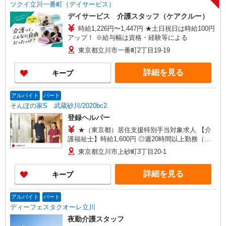
ツクイ立川一番町（デイサービス）
デイサービス 介護スタッフ（ケアクルー）
時給1,226円〜1,447円 ★土日祝日は時給100円
アップ！ ※給与幅は資格・経験等による
東京都立川市一番町2丁目19-19
詳細を見る
キープ
アルバイト
パート
そんぽの家S 武蔵砂川/2020bc2
登録ヘルパー
★（東京都）居住支援特別手当対象求人 【介
護福祉士】時給1,600円 ◎週20時間以上勤務（社
保加入者）の場合は時給1,650円 ＊早朝夜間（〜8
東京都立川市上砂町3丁目20-1
時、18時〜）：時給2,000円〜 ＊日曜祝日：時給
1,900円〜 【実務者研修・初任者研修（ヘルパー1
詳細を見る
キープ
級・2級）】時給1,520円 ◎週20時間以上勤務（社
保加入者）の場合は時給1,570円 ＊早朝夜間（〜8
時、18時〜）：時給1,900円〜 ＊日曜祝日：時給
アルバイト
パート
1,820円〜 ◎身体介助、生活援助が同時給 ◎キャ
ディーフェスタクオーレ立川
ンセル手当：職務時給の60％支給 ※居住支援特別
夜勤介護スタッフ
手当は勤続5年目までの方はさらに時給＋50円（再