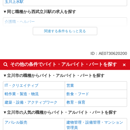
玉川上水駅
同じ職種から西武立川駅の求人を探す
介護職・ヘルパー
関連する条件をもっと見る
同じ雇用形態から西武立川駅の求人を探す
職業紹介
同じ特徴から西武立川駅の求人を探す
ID：AE0730620200
入社日応相談
未経験歓迎
その他の条件でバイト・アルバイト・パートを探す
経験者・有資格者歓迎
新卒・第二新卒歓迎
立川市の職種からバイト・アルバイト・パートを探す
女性活躍中
主婦・主夫歓迎
IT・クリエイティブ
営業
フリーター歓迎
学歴不問
軽作業・製造・物流
飲食・フード
ブランクOK
ミドル（40代～）活躍中
建築・設備・アクティブワーク
教育・保育
エルダー（50代～）活躍中
シニア（60代～）活躍中
高収入・高額
立川市の人気の職種からバイト・アルバイト・パートを探す
ボーナス・賞与あり
昇給あり
完全週休2日制
アパレル販売
建物管理・設備管理・マンション
管理員
フルタイム歓迎
禁煙・分煙