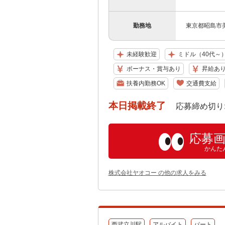
勤務地
東京都昭島市美堀
未経験歓迎
ミドル（40代～
ボーナス・賞与あり
昇給あ
扶養内勤務OK
交通費支給
本日掲載終了
応募締め切り: 202
応募
かんた
株式会社ヤオコー の他の求人をみる
西武立川駅
アルバイト
パート