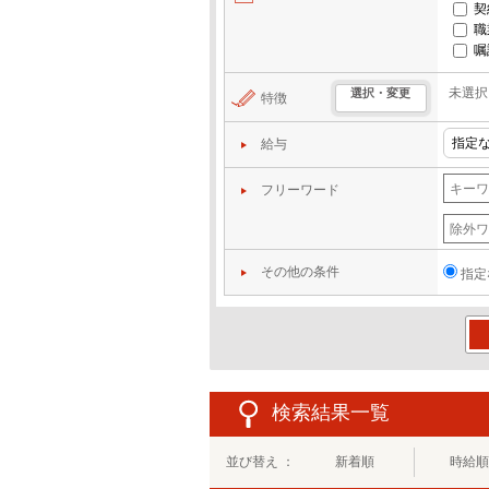
契
職
嘱
未選択
選択・変更
特徴
給与
フリーワード
その他の条件
指定
この
検索結果一覧
並び替え ：
新着順
時給順