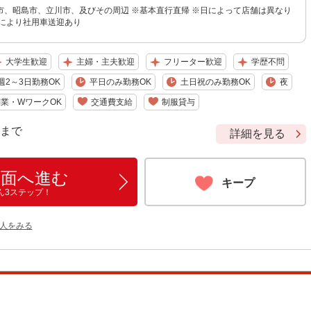
市、昭島市、立川市、及びその周辺 ※基本直行直帰 ※日によって店舗は異なり
所により社用車送迎あり
大学生歓迎
主婦・主夫歓迎
フリーター歓迎
学歴不問
週2～3日勤務OK
平日のみ勤務OK
土日祝のみ勤務OK
夜
業・WワークOK
交通費支給
制服貸与
9 まで
詳細を見る
画面へ進む
キープ
ん3ステップ！
人をみる