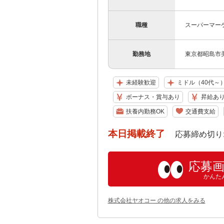
職種
スーパーマー
勤務地
東京都昭島市美堀
未経験歓迎
ミドル（40代～
ボーナス・賞与あり
昇給あ
扶養内勤務OK
交通費支給
本日掲載終了
応募締め切り: 202
応募
かんた
株式会社ヤオコー の他の求人をみる