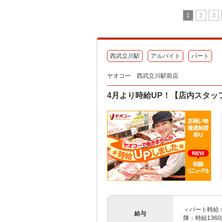
1
2
3
西武立川駅
アルバイト
パート
ヤオコー 西武立川駅前店
4月より時給UP！【店内スタッ
＜パート時給＞ 
給与
降：時給1360