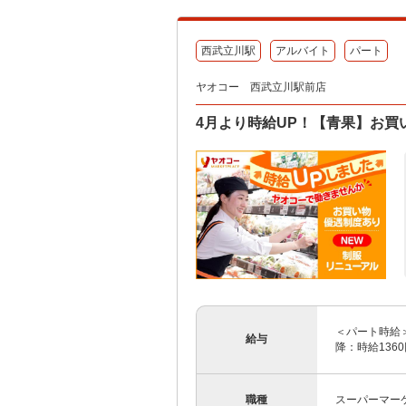
西武立川駅
アルバイト
パート
ヤオコー 西武立川駅前店
4月より時給UP！【青果】お買い
＜パート時給＞ 
給与
降：時給1360
職種
スーパーマー