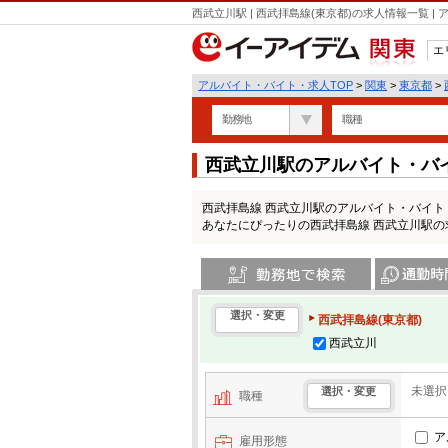
西武立川駅 | 西武拝島線(東京都)の求人情報一覧
エ
関東
アルバイト・バイト・求人TOP
>
関東
>
東京都
>
勤務地
職種
西武立川駅のアルバイト・バ
西武拝島線 西武立川駅のアルバイト・バイ
あなたにぴったりの西武拝島線 西武立川駅
勤務地で検索
通勤時間・区
選択・変更
西武拝島線(東京都)
西武立川
未選択
選択・変更
職種
ア
雇用形態