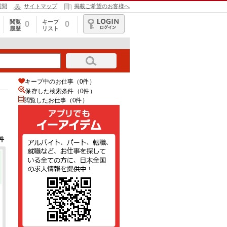
質問
サイトマップ
掲載ご希望のお客様へ
閲覧
キープ
0
0
履歴
リスト
ログイン
キープ中のお仕事（0件）
保存した検索条件（
0
件）
閲覧したお仕事（0件）
件