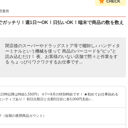
CHECK
営業所
ガッチリ！週1日〜OK！日払いOK！端末で商品の数を数え
閉店後のスーパーやドラッグストア等で棚卸し♪ ハンディタ
ーミナルという機械を使って 商品のバーコードを“ピッ”と
読み込むだけ！ 夜、お客様のいない店舗で黙々と作業をす
る ちょっぴりワクワクするお仕事です...
円（22時以降は時給1,550円） ※7〜9月の特別時給です！ ★初めてお仕事始める
ンティブあり！ 初日出勤日と出勤5日目に各5,000円支給♪...
フ（短期の夜間商品カウント）