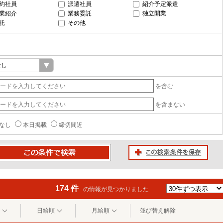
約社員
派遣社員
紹介予定派遣
業紹介
業務委託
独立開業
託
その他
を含む
を含まない
なし
本日掲載
締切間近
この検索条件を保存
条件で検索
174 件
の情報が見つかりました
日給順
月給順
並び替え解除