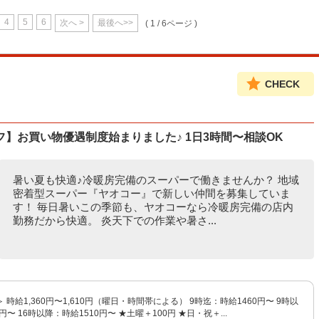
4
5
6
次へ >
最後へ>>
( 1 / 6ページ )
CHECK
フ】お買い物優遇制度始まりました♪ 1日3時間〜相談OK
暑い夏も快適♪冷暖房完備のスーパーで働きませんか？ 地域
密着型スーパー『ヤオコー』で新しい仲間を募集していま
す！ 毎日暑いこの季節も、ヤオコーなら冷暖房完備の店内
勤務だから快適。 炎天下での作業や暑さ...
時給1,360円〜1,610円（曜日・時間帯による） 9時迄：時給1460円〜 9時以
円〜 16時以降：時給1510円〜 ★土曜＋100円 ★日・祝＋...