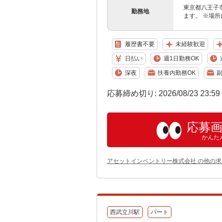
東京都八王子
勤務地
ます。 ※場
履歴書不要
未経験歓迎
日払い
週1日勤務OK
深夜
扶養内勤務OK
副
応募締め切り: 2026/08/23 23:5
応募
かんた
アセットインベントリー株式会社 の他の求
西武立川駅
パート