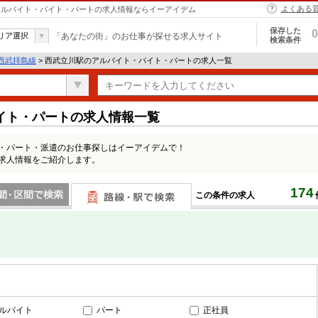
よくある
 | アルバイト・バイト・パートの求人情報ならイーアイデム
保存した
0
リア選択
「あなたの街」のお仕事が探せる求人サイト
検索条件
西武拝島線
> 西武立川駅のアルバイト・バイト・パートの求人一覧
イト・パートの求人情報一覧
ト・パート・派遣のお仕事探しはイーアイデムで！
の求人情報をご紹介します。
174
この条件の求人
間で検索
路線・駅・駅で検索
ルバイト
パート
正社員