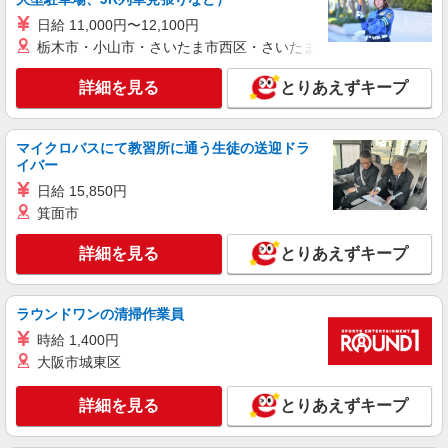
日給 11,000円〜12,100円
職業紹介
栃木市・小山市・さいたま市西区・さいたま市岩槻区・久喜市・
株式会社kotrio /●SW-S-2098625
ひばりケ丘駅◆病院の補助STAFF◆患者さん
詳細を見る
とりあえずキープ
支援/消毒など≪経験不問≫
【正社員】月給240,000〜400,000円 ・基本
給：200,000円〜220,000円 ・資格手当：10,000〜
マイクロバスにて教習所に通う生徒の送迎ドラ
イバー
30,000円 ・役職手当：10,000〜70,000円 ・処遇改
東京都西東京市
善手当：20,000〜60,000円（勤続年数、保有資格
日給 15,850円
により変動） ・固定残業手当：20,000円（10時
箕面市
詳細を見る
キープ
間） ※固定残業時間を超過する場合には超過勤務
手当として別途支給 ・夜勤手当：10,000円/1回
詳細を見る
とりあえずキープ
（上記給与とは別に支給） 下記資格をお持ちの方
派遣社員
歓迎 ・認知症介護基礎研修 ・初任者研修 ・実務
株式会社kotrio /●TC-H-1992948
者研修 ・介護福祉士 など
保谷駅＊看護助手＊日払いOK！推し活の軍資
ラウンドワンの清掃作業員
金も即ゲット◎
時給 1,400円
時給1600円〜2250円 ＜日払い有/週払い有/交
大阪市城東区
通費全支給(ガソリン代含む)＞
西東京市 最寄り駅：保谷
詳細を見る
とりあえずキープ
詳細を見る
キープ