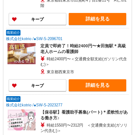
東京都西東京市田無町4丁目2番11号 Aビル2
れる手当を含みます。 ◎月給は経験により異なり
階
ます。 ◎残業時は別途時間外手当支給（超過1
分〜） ◎賞与 基本給2.08ヶ月分/年支給
詳細を見る
キープ
職業紹介
株式会社kotrio /●SW-S-2096701
定員で即終了！時給2400円〜★田無駅＊高級
老人ホームの看護師
時給2400円〜＜交通費全額支給(ガソリン代含
む)＞
東京都西東京市
詳細を見る
キープ
職業紹介
株式会社kotrio /●SW-S-2023277
【保谷駅】看護助手募集(パート)＊柔軟性があ
る働き方♪
時給1550円〜2312円 ＜交通費全支給(ガソリ
ン代含む)＞