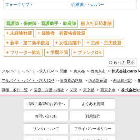
バイク通勤OK
自転車通勤OK
フォークリフト
介護職・ヘルパー
残業少なめ（月20h未満）
交通費支給
社会保険あり
産休・育休取得実績あり
看護師・保健師・看護助手・助産師
入社日応相談
退職金・財形貯蓄制度あり
各種手当（家族・役職・インセン
未経験歓迎
経験者・有資格者歓迎
ティブなど）あり
制服貸与
研修制度あり
新卒・第二新卒歓迎
女性活躍中
主婦・主夫歓迎
資格取得支援制度あり
フリーター歓迎
学歴不問
ブランクOK
同じ職種から求人を探す
もっと見る
アルバイト・バイト・求人TOP
関東
東京都
西東京市
株式会社kotrio 
医療・介護・福祉
アルバイト・バイト・求人TOP
東京都の路線
西武新宿線
西武柳沢駅
看護師・保健師・看護助手・助産師
職種・条件一覧
医療・介護・福祉
関東
東京都
西東京市
株式会社kot
同じ特徴から求人を探す
掲載ご希望のお客様へ
よくある質問
未経験歓迎
ミドル（40代～）活躍中
ボーナス・賞与あり
車通勤OK
お問い合わせ
利用規約
交通費支給
社会保険あり
リンクについて
プライバシーポリシー
産休・育休取得実績あり