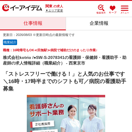
関東
の求人
▼エリア変更
仕事情報
企業情報
更新日：2026/08/03 ※更新日時点の最新情報です
職業紹介
職種：16時帰宅もOK≪田無駅≫病院で補助だけのまったり作業♪
株式会社kotrio /●SW-S-2078341の看護師・保健師・看護助手・助
産師の求人情報詳細（職業紹介） - 西東京市
「ストレスフリーで働ける！」と人気のお仕事です
＼16時・17時半までのシフトも可／病院の看護助手
募集