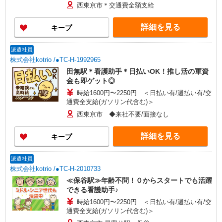
西東京市＊交通費全額支給
詳細を見る
キープ
派遣社員
株式会社kotrio /●TC-H-1992965
田無駅＊看護助手＊日払いOK！推し活の軍資
金も即ゲット◎
時給1600円〜2250円 ＜日払い有/週払い有/交
通費全支給(ガソリン代含む)＞
西東京市 ◆来社不要/面接なし
詳細を見る
キープ
派遣社員
株式会社kotrio /●TC-H-2010733
≪保谷駅≫年齢不問！０からスタートでも活躍
できる看護助手♪
時給1600円〜2250円 ＜日払い有/週払い有/交
通費全支給(ガソリン代含む)＞