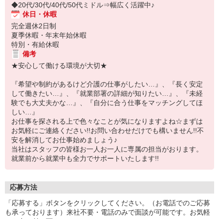
◆20代/30代/40代/50代ミドル⇒幅広く活躍中♪
休日・休暇
完全週休2日制
夏季休暇・年末年始休暇
特別・有給休暇
備考
★安心して働ける環境が大切★
『希望や制約があるけど介護の仕事がしたい…』、『長く安定
して働きたい…』、『就業部署の詳細が知りたい…』、『未経
験でも大丈夫かな…』、『自分に合う仕事をマッチングしてほ
しい…』
お仕事を探される上で色々なことが気になりますよね☆まずは
お気軽にご連絡ください!!お問い合わせだけでも構いません!!不
安を解消してお仕事始めましょう♪
当社はスタッフの皆様お一人お一人に専属の担当がおります。
就業前から就業中も全力でサポートいたします!!
応募方法
「応募する」ボタンをクリックしてください。（お電話でのご応募
も承っております）来社不要・電話のみで面談が可能です。お気軽