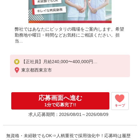
弊社ではあなたにピッタリの職場をご案内します。希望
勤務地や曜日・時間などお気軽にご相談ください。担
当...
【正社員】月給240,000〜400,000円
・基本給：200,000円〜220,000円
東京都西東京市
・資格手当：10,000〜30,000円
・役職手当：10,000〜70,000円
・処遇改善手当：20,000〜60,000円（勤続年数、保
有資格により変動）
応募画面へ進む
・固定残業手当：20,000円（10時間）
※固定残業時間を超過する場合には超過勤務手当と
1分で応募完了!!
キープ
して別途支給
求人応募期間：2026/08/01～2026/08/09
・夜勤手当：10,000円/1回（上記給与とは別に支給
）
下記資格をお持ちの方歓迎
無資格・未経験でもOK⇒人柄重視で採用強化中！応募時は履歴
・認知症介護基礎研修