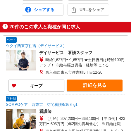
シェアする
URLをシェア
20
件のこの求人と職種が同じ求人
パート
ツクイ西東京住吉（デイサービス）
デイサービス 看護スタッフ
時給1,627円〜1,657円 ★土日祝日は時給100円
アップ！ ※給与幅は資格・経験等による
東京都西東京市住吉町5丁目12-20
詳細を見る
キープ
正社員
SOMPOケア 西東京 訪問看護/5167hg1
看護師
【月給】307,200円〜368,100円 【年収例】423
万円〜503万円（年2回の賞与含む） ※月給は職務
手当、働きがい向上手当等、毎月平均的に支払わ