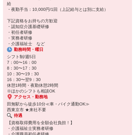
給
応募時は履歴書不要！
・夜勤手当：10,000円/1回（上記給与とは別に支給）
専任コーディネーターが書類作成をお手伝いするので、いま手元に
履歴書がなくてもOK◎
下記資格をお持ちの方歓迎
・認知症介護基礎研修
・初任者研修
・実務者研修
・介護福祉士 など
勤務時間・曜日
シフト制/週5日
7：00〜16：00
8：30〜17：30
10：30〜19：30
16：30〜翌9：30
休憩1時間・夜勤休憩2時間
※ほかのシフトも相談OK
アクセス・勤務地
田無駅から徒歩10分≪車・バイク通勤OK≫
西東京市 ★来社不要
待遇
【資格取得費用を全額会社負担！】
・介護福祉士実務者研修
・介護職員初任者研修