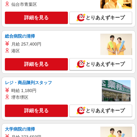
仙台市青葉区
により変動） ・固定残業手当：20,000円（10時
詳細を見る
キープ
間） ※固定残業時間を超過する場合には超過勤務
手当として別途支給 ・夜勤手当：10,000円/1回
詳細を見る
とりあえずキープ
（上記給与とは別に支給） 下記資格をお持ちの方
派遣社員
歓迎 ・認知症介護基礎研修 ・初任者研修 ・実務
株式会社トラストグロース 新宿本社 第3営業部
者研修 ・介護福祉士 など
総合病院の清掃
介護老人保健施設での夜専看護師
月給 257,400円
時給：准看護師2100円〜/看護師2200円〜 ※資
格・経験などにより異なる
港区
東京都西東京市
詳細を見る
とりあえずキープ
詳細を見る
キープ
レジ・商品陳列スタッフ
派遣社員
時給 1,180円
株式会社kotrio /●TC-H-1894955
堺市堺区
＜高時給＞田無駅近くの病院で安定した働き方
を★看護助手♪
詳細を見る
とりあえずキープ
時給1600円〜2250円 ＜日払い有/週払い有/交
通費全支給(ガソリン代含む)＞
西東京市
大学病院の清掃