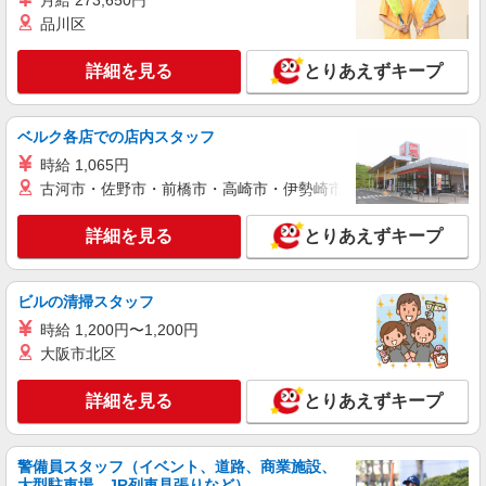
月給 273,650円
詳細を見る
キープ
品川区
職業紹介
詳細を見る
とりあえずキープ
株式会社kotrio /●SW-S-2097527
≪正社員≫田無駅＊看護助手としてキャリアを
築くチャンス！
ベルク各店での店内スタッフ
【正社員】月給240,000〜400,000円 ・基本
時給 1,065円
給：200,000円〜220,000円 ・資格手当：10,000〜
30,000円 ・役職手当：10,000〜70,000円 ・処遇改
古河市・佐野市・前橋市・高崎市・伊勢崎市・太田市・館林市・
東京都西東京市
善手当：20,000〜60,000円（勤続年数、保有資格
により変動） ・固定残業手当：20,000円（10時
詳細を見る
とりあえずキープ
詳細を見る
キープ
間） ※固定残業時間を超過する場合には超過勤務
手当として別途支給 ・夜勤手当：10,000円/1回
（上記給与とは別に支給） 下記資格をお持ちの方
派遣社員
ビルの清掃スタッフ
歓迎 ・認知症介護基礎研修 ・初任者研修 ・実務
株式会社kotrio /●TC-H-1885125
者研修 ・介護福祉士 など
時給 1,200円〜1,200円
丁寧な研修が好評◎未経験大歓迎⇒病院の看護
大阪市北区
助手＠田無駅
時給1600円〜2250円 ＜日払い有/週払い有/交
詳細を見る
とりあえずキープ
通費全支給(ガソリン代含む)＞
西東京市
警備員スタッフ（イベント、道路、商業施設、
詳細を見る
キープ
大型駐車場、JR列車見張りなど）