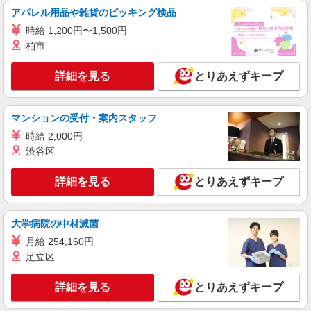
アパレル用品や雑貨のピッキング検品
派遣社員
時給 1,200円〜1,500円
株式会社kotrio /●TC-H-1992611
柏市
≪日払いOK！≫病院の看護助手＊即日勤務も
可能♪
詳細を見る
とりあえずキープ
時給1600円〜2250円 ＜日払い有/週払い有/交
通費全支給(ガソリン代含む)＞
西東京市 ◆来社不要/面接なし
マンションの受付・案内スタッフ
時給 2,000円
詳細を見る
キープ
渋谷区
職業紹介
詳細を見る
とりあえずキープ
株式会社kotrio /●SW-S-2078453
田無駅☆子育て世代活躍！綺麗な病院で補助業
務☆未経験OK♪
大学病院の中材滅菌
時給1550円〜2312円 ＜交通費全支給(ガソリ
月給 254,160円
ン代含む)＞
足立区
西東京市 ★来社不要
詳細を見る
とりあえずキープ
詳細を見る
キープ