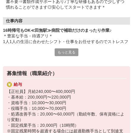
書不要⇒書類作成サポートあり♪丁寧な研修もあるので少しずつ
・初任者研修
慣れることができます◎安心してスタートできます＊
・実務者研修
・介護福祉士 など
仕事内容
16時帰宅もOK≪田無駅≫病院で補助だけのまったり作業♪
＊豊富な手当・待遇アリ＊
1人1人の生活に合わせたシフト・仕事をお任せするのでストレスフ
リーで働けます！
もっと見る
〔仕事内容〕
◆シーツ交換
◆病室清掃業務
募集情報（職業紹介）
◆移動のサポート
◆必要に応じた生活介助 など。
給与
【正社員】月給240,000〜400,000円
資格も経験も問いません！
・基本給：200,000円〜220,000円
看護師さんをサポートする看護助手として、ピカピカな病院に勤務
・資格手当：10,000〜30,000円
していただきます♪
・役職手当：10,000〜70,000円
・処遇改善手当：20,000〜60,000円（勤続年数、保有資格によ
定時退社が基本なのでプライベート時間も充実◎
り変動）
夕方には帰宅して子どものお迎えや家のことをやりたい主婦（夫）
・固定残業手当：20,000円（10時間）
さんも活躍中★
※固定残業時間を超過する場合には超過勤務手当として別途支