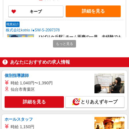
詳細を見る
キープ
職業紹介
株式会社kotrio /●SW-S-2097378
ひばりケ丘駅│チーム医療の一員。未経験でも
力になれる看護助手
もっと見る
【正社員】月給240,000〜400,000円 ・基本
給：200,000円〜220,000円 ・資格手当：10,000〜
30,000円 ・役職手当：10,000〜70,000円 ・処遇改
あなたにおすすめの求人情報
東京都西東京市
善手当：20,000〜60,000円（勤続年数、保有資格
により変動） ・固定残業手当：20,000円（10時
詳細を見る
キープ
個別指導講師
間） ※固定残業時間を超過する場合には超過勤務
手当として別途支給 ・夜勤手当：10,000円/1回
時給 1,040円〜1,390円
（上記給与とは別に支給） 下記資格をお持ちの方
職業紹介
仙台市青葉区
歓迎 ・認知症介護基礎研修 ・初任者研修 ・実務
株式会社kotrio /●SW-S-2098113
者研修 ・介護福祉士 など
看護師さんのサポート担当＊未経験OK！きれ
詳細を見る
とりあえずキープ
いな病院で介助など＊
【正社員】月給240,000〜400,000円 ・基本
給：200,000円〜220,000円 ・資格手当：10,000〜
ホールスタッフ
30,000円 ・役職手当：10,000〜70,000円 ・処遇改
東京都西東京市
時給 1,150円
善手当：20,000〜60,000円（勤続年数、保有資格