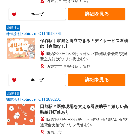
西東京市 最寄り駅：保谷
詳細を見る
キープ
派遣社員
株式会社kotrio /●TC-H-1992998
保谷駅｜家庭と両立できる＊デイサービス看護
師【夜勤なし】
時給2000〜2500円＜日払い有/経験者優遇/交通
費全支給(ガソリン代含む)＞
西東京市 最寄り駅：保谷
詳細を見る
キープ
派遣社員
株式会社kotrio /●TC-H-1896201
田無駅＊医療現場を支える看護助手＊嬉しい高
時給◎研修あり
時給1600円〜2250円 ＜日払い有/週払い有/交
通費全支給(ガソリン代含む)＞
西東京市