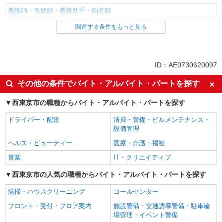
看護師・保健師・看護助手・助産師
関連する条件をもっと見る
同じ雇用形態から西武柳沢駅の求人を探す
職業紹介
同じ特徴から西武柳沢駅の求人を探す
ID：AE0730620097
入社日応相談
未経験歓迎
その他の条件でバイト・アルバイト・パートを探す
経験者・有資格者歓迎
新卒・第二新卒歓迎
西東京市の職種からバイト・アルバイト・パートを探す
女性活躍中
主婦・主夫歓迎
ドライバー・配達
清掃・警備・ビルメンテナンス・
フリーター歓迎
学歴不問
設備管理
ブランクOK
ミドル（40代～）活躍中
ヘルス・ビューティー
医療・介護・福祉
エルダー（50代～）活躍中
シニア（60代～）活躍中
営業
IT・クリエイティブ
高収入・高額
ボーナス・賞与あり
西東京市の人気の職種からバイト・アルバイト・パートを探す
昇給あり
完全週休2日制
清掃・ハウスクリーニング
コールセンター
フルタイム歓迎
禁煙・分煙
フロント・受付・フロア案内
施設警備・交通誘導警備・駐車輪
駅直結・駅チカ
車通勤OK
場管理・イベント警備