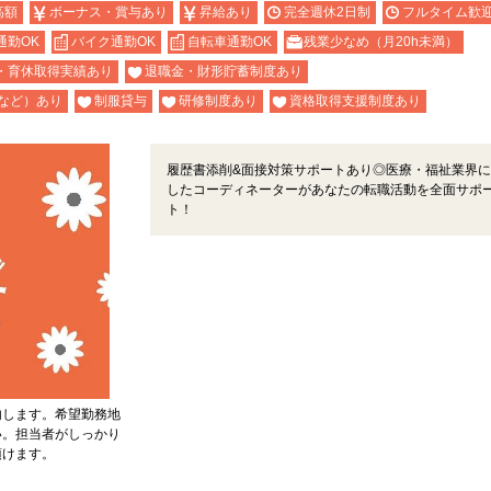
高額
ボーナス・賞与あり
昇給あり
完全週休2日制
フルタイム歓
通勤OK
バイク通勤OK
自転車通勤OK
残業少なめ（月20h未満）
・育休取得実績あり
退職金・財形貯蓄制度あり
など）あり
制服貸与
研修制度あり
資格取得支援制度あり
履歴書添削&面接対策サポートあり◎医療・福祉業界に
したコーディネーターがあなたの転職活動を全面サポ
ト！
内します。希望勤務地
い。担当者がしっかり
頂けます。