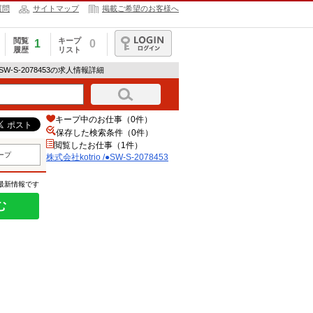
質問
サイトマップ
掲載ご希望のお客様へ
閲覧
キープ
1
0
履歴
リスト
ログイン
/●SW-S-2078453の求人情報詳細
キープ中のお仕事（0件）
保存した検索条件（
0
件）
閲覧したお仕事（1件）
ープ
株式会社kotrio /●SW-S-2078453
の最新情報です
む