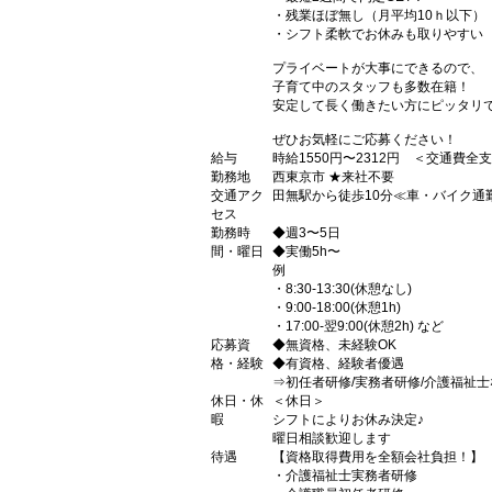
・残業ほぼ無し（月平均10ｈ以下）
・シフト柔軟でお休みも取りやすい
プライベートが大事にできるので、
子育て中のスタッフも多数在籍！
安定して長く働きたい方にピッタリ
ぜひお気軽にご応募ください！
給与
時給1550円〜2312円 ＜交通費全
勤務地
西東京市 ★来社不要
交通アク
田無駅から徒歩10分≪車・バイク通
セス
勤務時
◆週3〜5日
間・曜日
◆実働5h〜
例
・8:30-13:30(休憩なし)
・9:00-18:00(休憩1h)
・17:00-翌9:00(休憩2h) など
応募資
◆無資格、未経験OK
格・経験
◆有資格、経験者優遇
⇒初任者研修/実務者研修/介護福祉士
休日・休
＜休日＞
暇
シフトによりお休み決定♪
曜日相談歓迎します
待遇
【資格取得費用を全額会社負担！】
・介護福祉士実務者研修