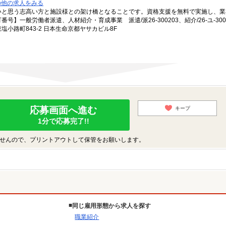
の他の求人をみる
いと思う志高い方と施設様との架け橋となることです。資格支援を無料で実施し、業
一般労働者派遣、人材紹介・育成事業 派遣/派26-300203、紹介/26-ユ-300
小路町843-2 日本生命京都ヤサカビル8F
応募画面へ進む
キープ
1分で応募完了!!
せんので、プリントアウトして保管をお願いします。
同じ雇用形態から求人を探す
職業紹介