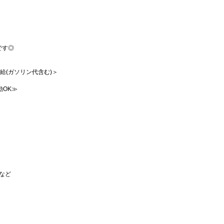
です◎
支給(ガソリン代含む)＞
勤OK≫
など