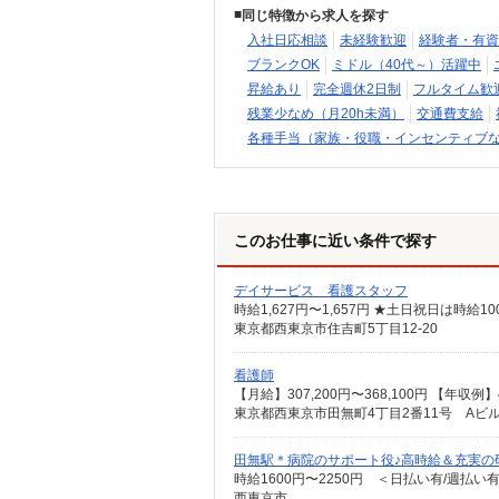
同じ特徴から求人を探す
入社日応相談
未経験歓迎
経験者・有資
ブランクOK
ミドル（40代～）活躍中
昇給あり
完全週休2日制
フルタイム歓
残業少なめ（月20h未満）
交通費支給
各種手当（家族・役職・インセンティブ
このお仕事に近い条件で探す
デイサービス 看護スタッフ
時給1,627円〜1,657円 ★土日祝日は時
東京都西東京市住吉町5丁目12-20
看護師
東京都西東京市田無町4丁目2番11号 Aビル
田無駅＊病院のサポート役♪高時給＆充実の
時給1600円〜2250円 ＜日払い有/週払い
西東京市