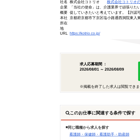
社名
株式会社コトリオ
株式会社コトリオ
企業
「当社の使命」は、介護業界で頑張りた
概要
促していきたいと考えています。【許認可番号】
本社
京都府京都市下京区塩小路通西洞院東入東塩
所在
地
URL
https://kotrio.co.jp/
求人応募期間 ：
2026/08/01 ～ 2026/08/09
※掲載を終了した求人は閲覧できま
このお仕事に関連する条件で探す
同じ職種から求人を探す
看護師・保健師・看護助手・助産師