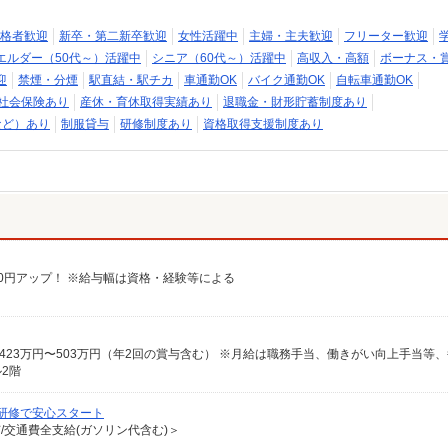
格者歓迎
新卒・第二新卒歓迎
女性活躍中
主婦・主夫歓迎
フリーター歓迎
エルダー（50代～）活躍中
シニア（60代～）活躍中
高収入・高額
ボーナス・
迎
禁煙・分煙
駅直結・駅チカ
車通勤OK
バイク通勤OK
自転車通勤OK
社会保険あり
産休・育休取得実績あり
退職金・財形貯蓄制度あり
など）あり
制服貸与
研修制度あり
資格取得支援制度あり
給100円アップ！ ※給与幅は資格・経験等による
2階
研修で安心スタート
有/交通費全支給(ガソリン代含む)＞