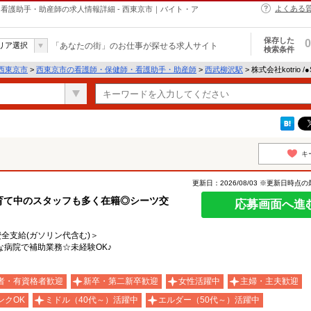
よくある
・保健師・看護助手・助産師の求人情報詳細 - 西東京市｜バイト・ア
保存した
0
リア選択
「あなたの街」のお仕事が探せる求人サイト
検索条件
西東京市
>
西東京市の看護師・保健師・看護助手・助産師
>
西武柳沢駅
> 株式会社kotrio 
キ
更新日：2026/08/03 ※更新日時点
子育て中のスタッフも多く在籍◎シーツ交
応募画面へ進
費全支給(ガソリン代含む)＞
病院で補助業務☆未経験OK♪
者・有資格者歓迎
新卒・第二新卒歓迎
女性活躍中
主婦・主夫歓迎
ンクOK
ミドル（40代～）活躍中
エルダー（50代～）活躍中