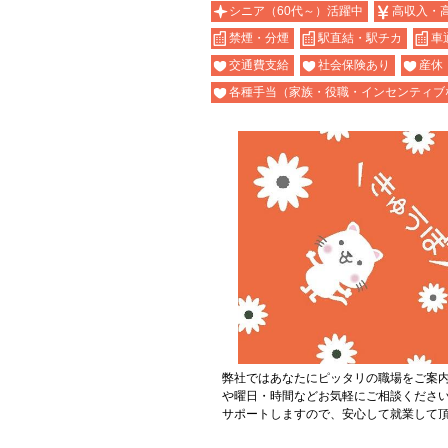
シニア（60代～）活躍中
高収入・
禁煙・分煙
駅直結・駅チカ
車
交通費支給
社会保険あり
産休
各種手当（家族・役職・インセンティブ
弊社ではあなたにピッタリの職場をご案
や曜日・時間などお気軽にご相談くださ
サポートしますので、安心して就業して