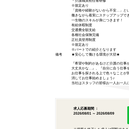
・介護職員初任者研修
※規定あり
「資格や経験がないから不安…」と
働きながら着実にステップアップで
一生物のスキルが身につきます！
有給休暇制度
交通費全額支給
各種社会保険完備
正社員登用制度
※規定あり
※パートでの紹介となります
備考
★安心して働ける環境が大切★
『希望や制約があるけど介護の仕事
大丈夫かな…』、『自分に合う仕事
お仕事を探される上で色々なことが気
消してお仕事始めましょう♪
当社はスタッフの皆様お一人お一人に
求人応募期間 ：
2026/08/01 ～ 2026/08/09