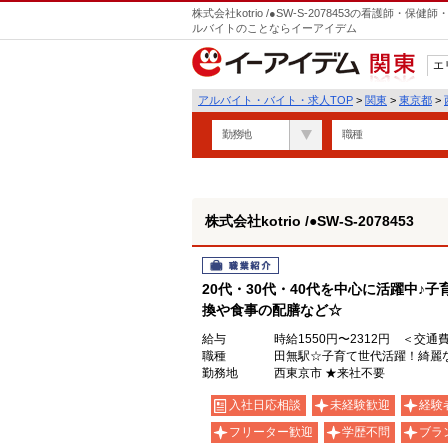
株式会社kotrio /●SW-S-2078453の看護師
ルバイトのことならイーアイデム
エ
関東
アルバイト・バイト・求人TOP
>
関東
>
東京都
>
勤務地
職種
株式会社kotrio /●SW-S-2078453
職業紹介
20代・30代・40代を中心に活躍中♪
換や食事の配膳など☆
給与
時給1550円〜2312円 ＜交通
職種
田無駅☆子育て世代活躍！綺麗な
勤務地
西東京市 ★来社不要
入社日応相談
未経験歓迎
経験
フリーター歓迎
学歴不問
ブラ