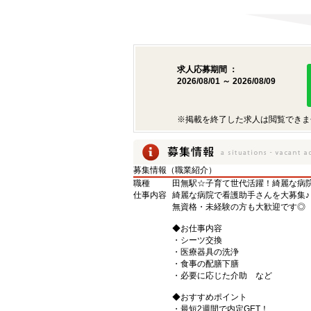
求人応募期間 ：
2026/08/01 ～ 2026/08/09
※掲載を終了した求人は閲覧できま
募集情報（職業紹介）
職種
田無駅☆子育て世代活躍！綺麗な病院
仕事内容
綺麗な病院で看護助手さんを大募集♪
無資格・未経験の方も大歓迎です◎
◆お仕事内容
・シーツ交換
・医療器具の洗浄
・食事の配膳下膳
・必要に応じた介助 など
◆おすすめポイント
・最短2週間で内定GET！