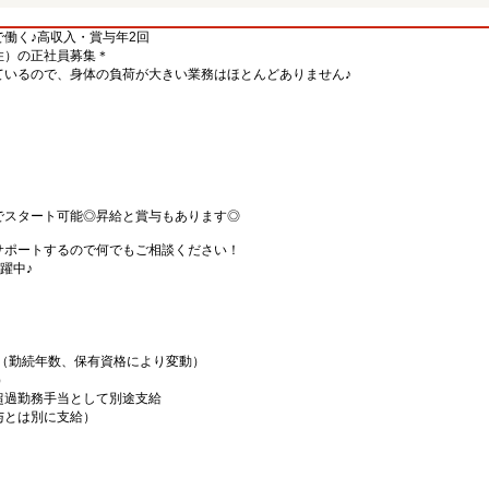
働く♪高収入・賞与年2回
住）の正社員募集＊
ているので、身体の負荷が大きい業務はほとんどありません♪
）
でスタート可能◎昇給と賞与もあります◎
サポートするので何でもご相談ください！
躍中♪
00円（勤続年数、保有資格により変動）
）
超過勤務手当として別途支給
給与とは別に支給）