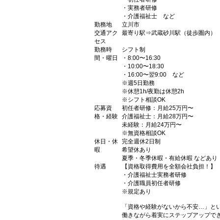
・実務者研修
・介護福祉士 など
勤務地
立川市
交通アク
最寄り駅⇒武蔵砂川駅（徒歩圏内）
セス
勤務時
シフト制
間・曜日
・8:00〜16:30
・10:00〜18:30
・16:00〜翌9:00 など
※週5日勤務
※休憩1h/夜勤は休憩2h
※シフト相談OK
応募資
初任者研修：月給25万円〜
格・経験
介護福祉士：月給28万円〜
未経験：月給24万円〜
※無資格相談OK
休日・休
完全週休2日制
暇
希望休あり
夏季・冬季休暇・有給休暇 などあり
待遇
【資格取得費用を全額会社負担！】
・介護福祉士実務者研修
・介護職員初任者研修
※規定あり
「資格や経験がないから不安…」と
働きながら着実にステップアップで