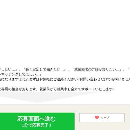
がしたい…』、『長く安定して働きたい…』、『就業部署の詳細が知りたい…』、『
をマッチングしてほしい…』
になりますよね☆まずはお気軽にご連絡ください!!お問い合わせだけでも構いません
専属の担当がおります。就業前から就業中も全力でサポートいたします!!
応募画面へ進む
キープ
1分で応募完了!!