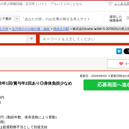
よくある
介護・福祉の求人情報詳細 - 立川市｜バイト・アルバイトのことなら
保存した
0
リア選択
「あなたの街」のお仕事が探せる求人サイト
検索条件
立川市
>
立川市のその他介護・福祉
>
西武立川駅
> 株式会社kotrio /●SW-S-2078331の
キ
更新日：2026/08/03 ※更新日時点
年1回/賞与年2回あり◎身体負担少なめ
応募画面へ進
0円
円
,000円（勤続年数、保有資格により変動）
時間）
は超過勤務手当として別途支給