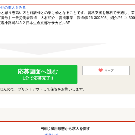
の他の求人をみる
いと思う志高い方と施設様との架け橋となることです。資格支援を無料で実施し、業
一般労働者派遣、人材紹介・育成事業 派遣/派26-300203、紹介/26-ユ-300
小路町843-2 日本生命京都ヤサカビル8F
応募画面へ進む
キープ
1分で応募完了!!
せんので、プリントアウトして保管をお願いします。
同じ雇用形態から求人を探す