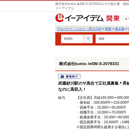
株式会社kotrio /●SW-S-2078331のその他
イーアイデム
エ
関東
アルバイト・バイト・求人TOP
>
関東
>
東京都
>
勤務地
職種
株式会社kotrio /●SW-S-2078331
職業紹介
武蔵砂川駅のサ高住で正社員募集＊昇給
なのに高収入！
給与
【正社員】月給240,000〜400,00
・基本給：200,000円〜220,000
・資格手当：10,000〜30,000円
・役職手当：10,000〜70,000円
・処遇改善手当：20,000〜60
・固定残業手当：20,000円（10
※固定残業時間を超過する場合に