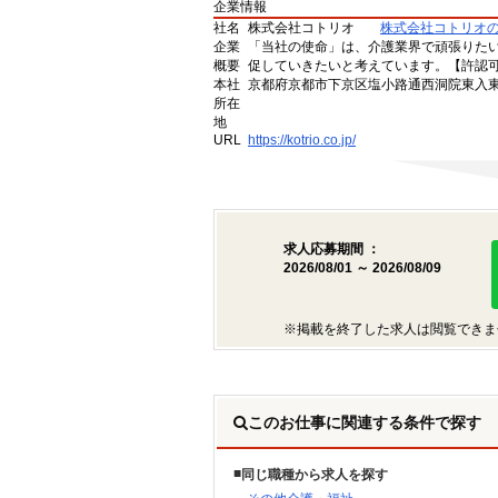
企業情報
社名
株式会社コトリオ
株式会社コトリオ
企業
「当社の使命」は、介護業界で頑張りた
概要
促していきたいと考えています。【許認可番号】
本社
京都府京都市下京区塩小路通西洞院東入東塩
所在
地
URL
https://kotrio.co.jp/
求人応募期間 ：
2026/08/01 ～ 2026/08/09
※掲載を終了した求人は閲覧できま
このお仕事に関連する条件で探す
同じ職種から求人を探す