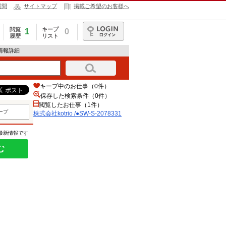
質問
サイトマップ
掲載ご希望のお客様へ
閲覧
キープ
1
0
履歴
リスト
ログイン
求人情報詳細
キープ中のお仕事（0件）
保存した検索条件（
0
件）
閲覧したお仕事（1件）
ープ
株式会社kotrio /●SW-S-2078331
の最新情報です
む