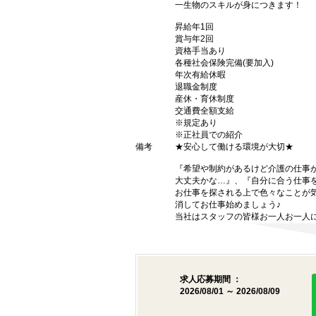
一生物のスキルが身につきます！
昇給年1回
賞与年2回
資格手当あり
各種社会保険完備(要加入)
年次有給休暇
退職金制度
産休・育休制度
交通費全額支給
※規定あり
※正社員での紹介
備考
★安心して働ける環境が大切★
『希望や制約があるけど介護の仕事
大丈夫かな…』、『自分に合う仕事
お仕事を探される上で色々なことが気
消してお仕事始めましょう♪
当社はスタッフの皆様お一人お一人に
求人応募期間 ：
2026/08/01 ～ 2026/08/09