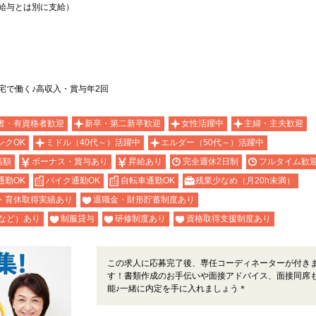
上記給与とは別に支給）
宅で働く♪高収入・賞与年2回
者・有資格者歓迎
新卒・第二新卒歓迎
女性活躍中
主婦・主夫歓迎
ンクOK
ミドル（40代～）活躍中
エルダー（50代～）活躍中
高額
ボーナス・賞与あり
昇給あり
完全週休2日制
フルタイム歓
通勤OK
バイク通勤OK
自転車通勤OK
残業少なめ（月20h未満）
・育休取得実績あり
退職金・財形貯蓄制度あり
など）あり
制服貸与
研修制度あり
資格取得支援制度あり
この求人に応募完了後、専任コーディネーターが付き
す！書類作成のお手伝いや面接アドバイス、面接同席
能♪一緒に内定を手に入れましょう＊