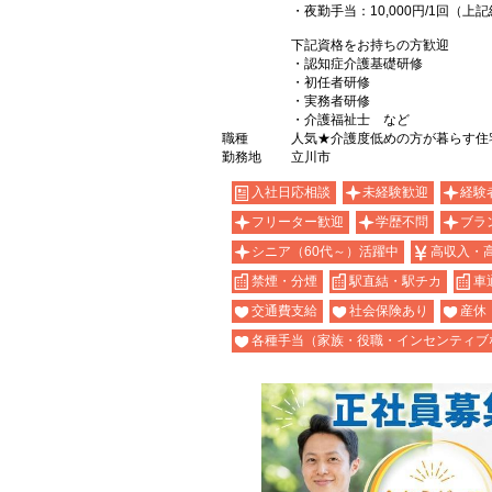
・夜勤手当：10,000円/1回（
下記資格をお持ちの方歓迎
・認知症介護基礎研修
・初任者研修
・実務者研修
・介護福祉士 など
職種
人気★介護度低めの方が暮らす住
勤務地
立川市
入社日応相談
未経験歓迎
経験
フリーター歓迎
学歴不問
ブラ
シニア（60代～）活躍中
高収入・
禁煙・分煙
駅直結・駅チカ
車
交通費支給
社会保険あり
産休
各種手当（家族・役職・インセンティブ