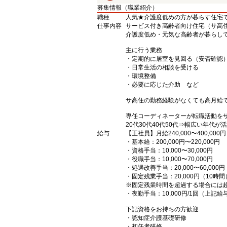
募集情報（職業紹介）
職種
人気★介護度低めの方が暮らす住宅で
仕事内容
サービス付き高齢者向け住宅（サ高
介護度低め・元気な高齢者が暮らし
主に行う業務
・定期的に居室を見回る（安否確認
・日常生活の相談を受ける
・環境整備
・必要に応じた介助 など
サ高住の勤務経験がなくても高月給
専任コーディネーターが転職活動を
20代30代40代50代⇒幅広い年代が活
給与
【正社員】月給240,000〜400,000円
・基本給：200,000円〜220,000円
・資格手当：10,000〜30,000円
・役職手当：10,000〜70,000円
・処遇改善手当：20,000〜60,0
・固定残業手当：20,000円（10時間
※固定残業時間を超過する場合には
・夜勤手当：10,000円/1回（上記
下記資格をお持ちの方歓迎
・認知症介護基礎研修
・初任者研修