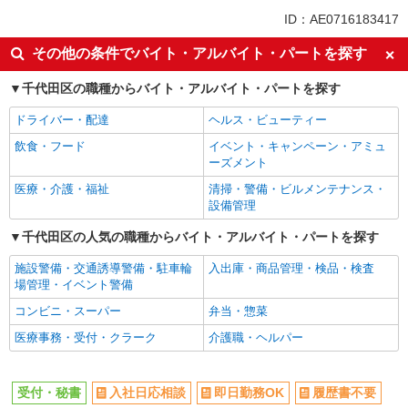
同じ特徴から内幸町駅の求人を探す
ID：AE0716183417
入社日応相談
即日勤務OK
その他の条件でバイト・アルバイト・パートを探す
履歴書不要
Web面接OK
千代田区の職種からバイト・アルバイト・パートを探す
職場見学OKまたは説明会あり
未経験歓迎
ドライバー・配達
ヘルス・ビューティー
女性活躍中
主婦・主夫歓迎
飲食・フード
イベント・キャンペーン・アミュ
フリーター歓迎
学歴不問
ーズメント
ブランクOK
完全週休2日制
医療・介護・福祉
清掃・警備・ビルメンテナンス・
年間休日120日以上
土日祝休み
設備管理
10時～勤務OK
短時間勤務（1日4h以内）OK
千代田区の人気の職種からバイト・アルバイト・パートを探す
平日のみ勤務OK
禁煙・分煙
施設警備・交通誘導警備・駐車輪
入出庫・商品管理・検品・検査
食堂・売店あり
上場企業・上場企業のグループ会
場管理・イベント警備
社
コンビニ・スーパー
弁当・惣菜
扶養内勤務OK
残業ほぼなし
医療事務・受付・クラーク
介護職・ヘルパー
転勤なし
登録制
交通費支給
社会保険あり
受付・秘書
入社日応相談
即日勤務OK
履歴書不要
制服貸与
研修制度あり