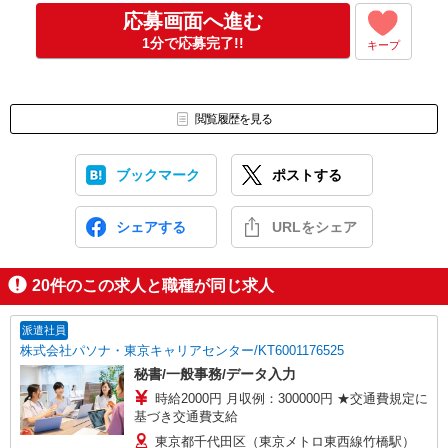
↓
応募画面へ進む
面接（1回、1時間程度）
1分で応募完了!!
キープ
※面接のないお仕事もございます。
↓
内定・採用
合否については1週間以内にご連絡させていただきます。
閲覧履歴を見る
※入社日等はご相談に応じます。
ブックマーク
ポストする
シェアする
URLをシェア
20
件のこの求人と職種が同じ求人
派遣社員
株式会社パソナ・東京キャリアセンター/KT6001176525
秘書/一般事務/データ入力
時給2000円 月収例：300000円 ★交通費規定に
基づき交通費支給
東京都千代田区（東京メトロ東西線竹橋駅）