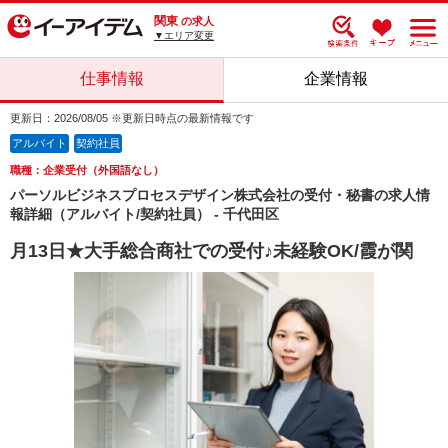
関東
の求人
▼エリア変更
仕事情報
企業情報
更新日：2026/08/05 ※更新日時点の最新情報です
アルバイト
契約社員
職種：企業受付（外国語なし）
パーソルビジネスプロセスデザイン株式会社の受付・秘書の求人情
報詳細（アルバイト/契約社員） - 千代田区
月13日★大手総合商社での受付♪未経験OK/霞が関