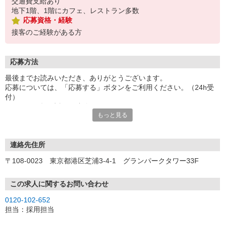
交通費支給あり
地下1階、1階にカフェ、レストラン多数
応募資格・経験
接客のご経験がある方
応募方法
最後までお読みいただき、ありがとうございます。
応募については、「応募する」ボタンをご利用ください。（24h受
付）
こちらより折り返しご連絡させていただきます。
もっと見る
◆応募・選考の流れ◆
応募
※応募後、選考に進む方には5営業日以内にご連絡いたします。
連絡先住所
↓
〒108-0023 東京都港区芝浦3-4-1 グランパークタワー33F
オンライン登録
既にパーソルビジネスプロセスデザインにご登録済みの方は不要で
す。
この求人に関するお問い合わせ
※ご登録が無い方には当社よりオンライン登録のご案内をいたしま
0120-102-652
す。
担当：採用担当
↓
仕事紹介