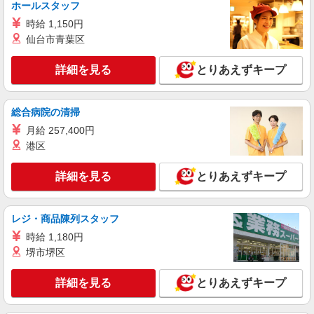
ホールスタッフ
時給 1,150円
詳細を見る
キープ
仙台市青葉区
派遣社員
詳細を見る
とりあえずキープ
株式会社パソナ・東京キャリアセンター/KT6001177907
秘書/一般事務
月給284900円 ★交通費規定に基づき交通費支
総合病院の清掃
給
月給 257,400円
東京都千代田区（大手町駅）
港区
詳細を見る
キープ
詳細を見る
とりあえずキープ
派遣社員
株式会社パソナ・東京キャリアセンター/KT600117584801
レジ・商品陳列スタッフ
秘書/英文事務/一般事務
時給 1,180円
月給334200円 ★交通費規定に基づき交通費支
堺市堺区
給
東京都千代田区（赤坂見附駅）
詳細を見る
とりあえずキープ
詳細を見る
キープ