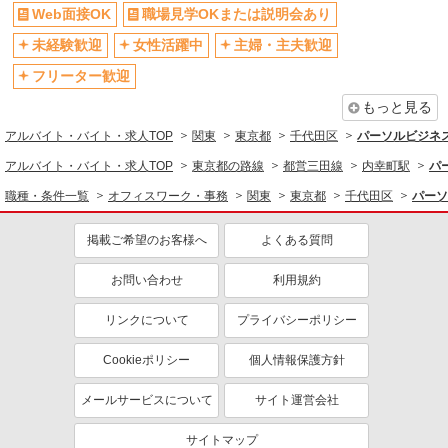
Web面接OK
職場見学OKまたは説明会あり
資格取得支援制度あり
未経験歓迎
女性活躍中
主婦・主夫歓迎
同じ職種から求人を探す
フリーター歓迎
オフィスワーク・事務
もっと見る
同じ特徴から求人を探す
アルバイト・バイト・求人TOP
関東
東京都
千代田区
パーソルビジネ
未経験歓迎
土日祝休み
アルバイト・バイト・求人TOP
東京都の路線
都営三田線
内幸町駅
パ
短時間勤務（1日4h以内）OK
上場企業・上場企業のグループ会
職種・条件一覧
オフィスワーク・事務
関東
東京都
千代田区
パーソ
社
扶養内勤務OK
掲載ご希望のお客様へ
交通費支給
よくある質問
社会保険あり
お問い合わせ
利用規約
リンクについて
プライバシーポリシー
Cookieポリシー
個人情報保護方針
メールサービスについて
サイト運営会社
サイトマップ