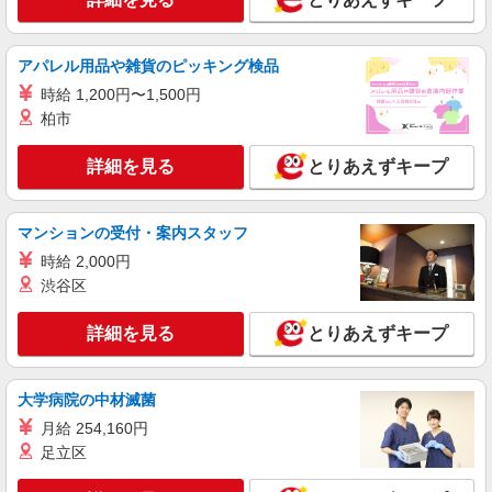
秘書
月給291600円 ★交通費規定に基づき交通費支
給
アパレル用品や雑貨のピッキング検品
東京都千代田区（溜池山王駅）
時給 1,200円〜1,500円
柏市
詳細を見る
キープ
詳細を見る
とりあえずキープ
派遣社員
株式会社パソナ・東京キャリアセンター/KT6001177662
秘書/一般事務
マンションの受付・案内スタッフ
月給303800円 ★交通費規定に基づき交通費支
時給 2,000円
給
渋谷区
東京都千代田区（東京メトロ千代田線二重橋前
駅）
詳細を見る
とりあえずキープ
詳細を見る
キープ
大学病院の中材滅菌
派遣社員
月給 254,160円
株式会社パソナ・東京キャリアセンター/KT6001178866
足立区
秘書/一般事務/データ入力