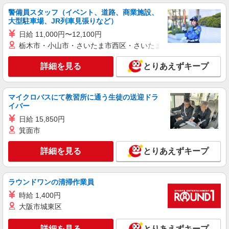
派遣社員
警備員スタッフ（イベント、道路、商業施設、
株式会社パソナ・東京キャリアセンター/KT6001178738
大型駐車場、JR列車見張りなど）
秘書/一般事務
日給 11,000円〜12,100円
月給319200円 ★交通費規定に基づき交通費支
栃木市・小山市・さいたま市西区・さいたま市岩槻区・久喜市・
給
東京都千代田区（都営三田線内幸町駅）
詳細を見る
とりあえずキープ
詳細を見る
キープ
マイクロバスにて教習所に通う生徒の送迎ドラ
イバー
派遣社員
株式会社パソナ・東京キャリアセンター/KT6001175023
日給 15,850円
箕面市
秘書/一般事務
月給283400円 ★交通費規定に基づき交通費支
詳細を見る
とりあえずキープ
給
東京都千代田区（東京駅）
ラウンドワンの清掃作業員
詳細を見る
キープ
時給 1,400円
大阪市城東区
派遣社員
株式会社パソナ・東京キャリアセンター/KT600115169403
詳細を見る
とりあえずキープ