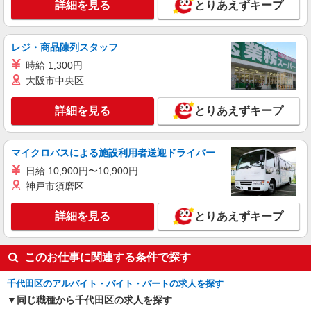
月給285600円 ★交通費規定に基づき交通費支
詳細を見る
とりあえずキープ
給
東京都千代田区（秋葉原駅）
レジ・商品陳列スタッフ
詳細を見る
キープ
時給 1,300円
大阪市中央区
派遣社員
株式会社パソナ・東京キャリアセンター/KT6001175408
詳細を見る
とりあえずキープ
秘書/一般事務
月給284900円 ★交通費規定に基づき交通費支
マイクロバスによる施設利用者送迎ドライバー
給
日給 10,900円〜10,900円
東京都千代田区（大手町駅）
神戸市須磨区
詳細を見る
キープ
詳細を見る
とりあえずキープ
このお仕事に関連する条件で探す
千代田区のアルバイト・バイト・パートの求人を探す
同じ職種から千代田区の求人を探す