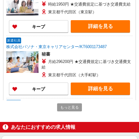
時給1950円 ★交通費規定に基づき交通費支給
東京都千代田区（東京駅）
詳細を見る
キープ
派遣社員
株式会社パソナ・東京キャリアセンター/KT6001173487
秘書
月給296200円 ★交通費規定に基づき交通費支
給
東京都千代田区（大手町駅）
詳細を見る
キープ
派遣社員
もっと見る
株式会社パソナ・東京キャリアセンター/KT6001175050
秘書/一般事務
時給1800円 月収例：252000円 ★交通費規定に
あなたにおすすめの求人情報
基づき交通費支給
東京都千代田区（東京駅）