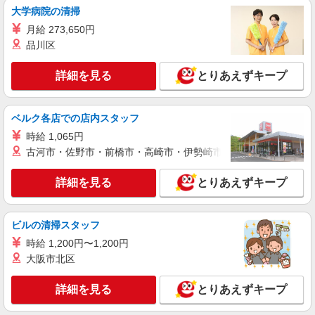
大学病院の清掃
派遣社員
月給 273,650円
株式会社パソナ・東京キャリアセンター/KT6001176244
品川区
秘書/一般事務
詳細を見る
月給286300円 ★交通費規定に基づき交通費支
とりあえずキープ
給
東京都千代田区（東京駅）
ベルク各店での店内スタッフ
詳細を見る
時給 1,065円
キープ
古河市・佐野市・前橋市・高崎市・伊勢崎市・太田市・館林市・
派遣社員
詳細を見る
とりあえずキープ
株式会社パソナ・東京キャリアセンター/KT600117766201
秘書/一般事務
月給303800円 ★交通費規定に基づき交通費支
ビルの清掃スタッフ
給
時給 1,200円〜1,200円
東京都千代田区（東京メトロ千代田線二重橋前
大阪市北区
駅）
詳細を見る
とりあえずキープ
詳細を見る
キープ