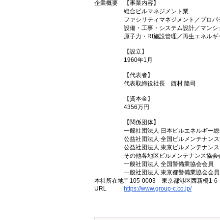
企業概要
【事業内容】
総合ビルマネジメント業
ファシリティマネジメント／プロパ
設備・工事・システム設計／マンシ
原子力・RI施設管理／再生エネル
【設立】
1960年1月
【代表者】
代表取締役社長 西村 隆司
【資本金】
4356万円
【関係団体】
一般社団法人 日本ビルエネルギー
公益社団法人 全国ビルメンテナン
公益社団法人 東京ビルメンテナン
その他各地区ビルメンテナンス協会
一般社団法人 全国警備業協会会員
一般社団法人 東京都警備業協会会員
本社所在地
〒105-0003 東京都港区西新橋1-6
URL
https://www.group-c.co.jp/