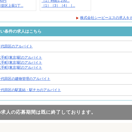
00円
［1］時給1,250...
並区上荻1丁...
［1］［3］［4］［...
株式会社シービーエスの求人を
近い条件の求人はこちら
千代田区のアルバイト
大手町(東京)駅のアルバイト
大手町(東京)駅のアルバイト
大手町(東京)駅のアルバイト
千代田区の建物管理のアルバイト
千代田区の駅直結・駅チカのアルバイト
の求人の応募期間は既に終了しております。