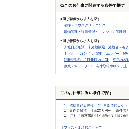
このお仕事に関連する条件で探す
同じ職種から求人を探す
清掃・ハウスクリーニング
建物管理・設備管理・マンション管理員
同じ特徴から求人を探す
入社日応相談
未経験歓迎
経験者・有資
ミドル（40代～）活躍中
エルダー（50
短時間勤務（1日4h以内）OK
平日のみ勤
副業・WワークOK
有休取得率80%以上
このお仕事に近い条件で探す
［1］清掃責任者候補 ［2］日常清掃スタッ
オフィスビル清掃スタッフ