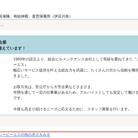
災保険、有給休暇、直営保養所（伊豆川奈）
企業
整えています！
1960年の設立より、総合ビルメンテナンス会社として実績を重ねてきた『
ーエス』
幅広いサービス提供を叶える総合力を武器に、たくさんの方から信頼を獲
きました。
お取引先は、官公庁から大手企業などさまざま。
年間を通して一定の仕事量があるため、アルバイトとしても安定して働け
です。
今後も高まり続けるニーズに応えるために、スタッフ募集を行います。
シービーエスの他の求人をみる