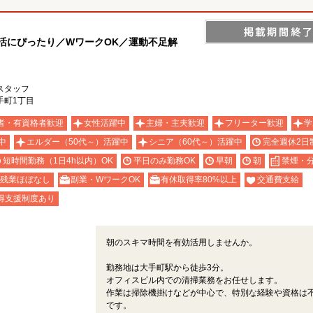
活にぴったり／WワークOK／運動不足解
スタッフ
手町1丁目
者・有資格者歓迎
女性活躍中
主婦・主夫歓迎
フリーター歓迎
学
中
エルダー（50代～）活躍中
シニア（60代～）活躍中
完全週休2日
短時間勤務（1日4h以内）OK
平日のみ勤務OK
早朝
朝
禁煙・
残業ほぼなし
副業・WワークOK
有休取得率80%以上
交通費支給
得支援制度あり
朝のスキマ時間を有効活用しませんか。
勤務地は大手町駅から徒歩3分。
オフィスビル内での清掃業務をお任せします。
作業は掃除機掛けなどが中心で、特別な経験や資格は
です。