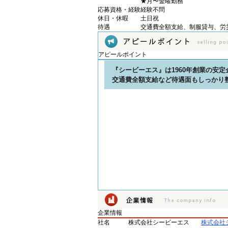
★月〜金曜勤務
応募資格・経験
経験不問
休日・休暇
土日祝
待遇
交通費全額支給、制服貸与、労
アピールポイント
『シービーエス』は1960年創業の安定
交通費全額支給など待遇面もしっかり
企業情報
社名
株式会社シービーエス
株式会社