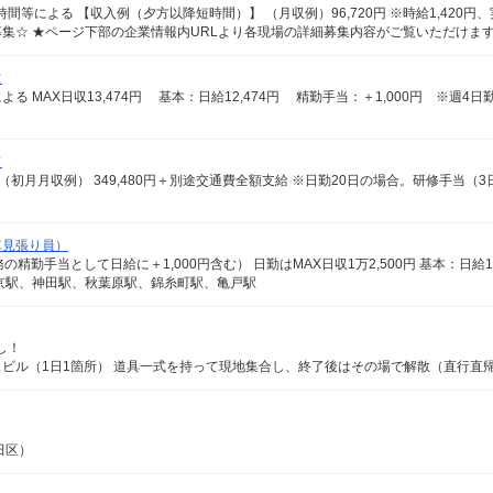
フ
フ
車見張り員）
京駅、神田駅、秋葉原駅、錦糸町駅、亀戸駅
し！
田区）