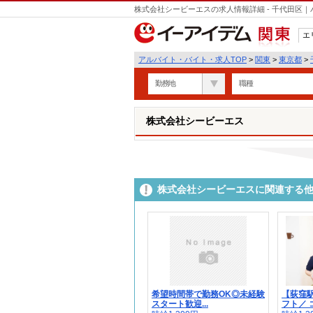
株式会社シービーエスの求人情報詳細 - 千代田区
エ
関東
アルバイト・バイト・求人TOP
>
関東
>
東京都
>
勤務地
職種
株式会社シービーエス
株式会社シービーエスに関連する
希望時間帯で勤務OK◎未経験
【荻窪
スタート歓迎...
フト／ コ