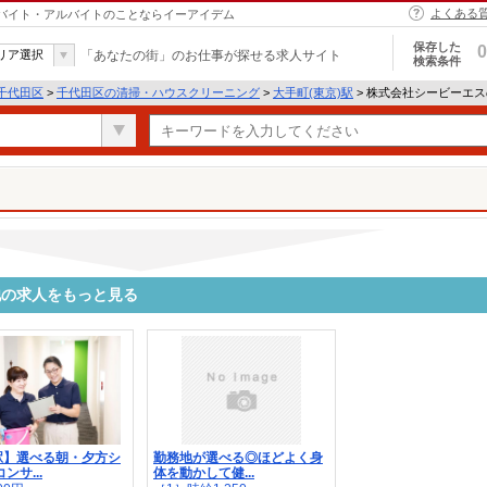
よくある
｜バイト・アルバイトのことならイーアイデム
保存した
0
リア選択
「あなたの街」のお仕事が探せる求人サイト
検索条件
千代田区
>
千代田区の清掃・ハウスクリーニング
>
大手町(東京)駅
> 株式会社シービーエ
他の求人をもっと見る
駅】選べる朝・夕方シ
勤務地が選べる◎ほどよく身
ンサ...
体を動かして健...