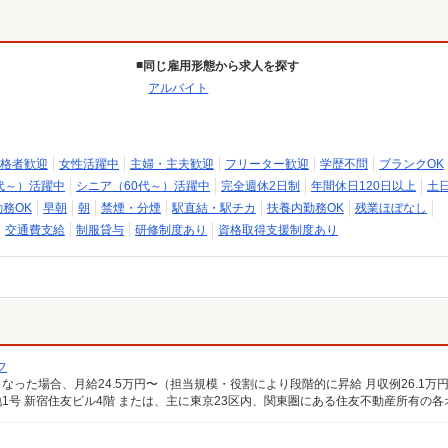
同じ雇用形態から求人を探す
アルバイト
格者歓迎
女性活躍中
主婦・主夫歓迎
フリーター歓迎
学歴不問
ブランクOK
代～）活躍中
シニア（60代～）活躍中
完全週休2日制
年間休日120日以上
土
務OK
早朝
朝
禁煙・分煙
駅直結・駅チカ
扶養内勤務OK
残業ほぼなし
交通費支給
制服貸与
研修制度あり
資格取得支援制度あり
フ