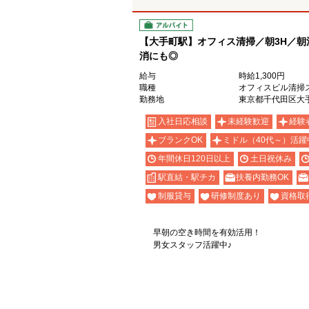
アルバイト
【大手町駅】オフィス清掃／朝3H／朝
消にも◎
給与
時給1,300円
職種
オフィスビル清掃
勤務地
東京都千代田区大
入社日応相談
未経験歓迎
経験
ブランクOK
ミドル（40代～）活躍
年間休日120日以上
土日祝休み
駅直結・駅チカ
扶養内勤務OK
制服貸与
研修制度あり
資格取
早朝の空き時間を有効活用！
男女スタッフ活躍中♪