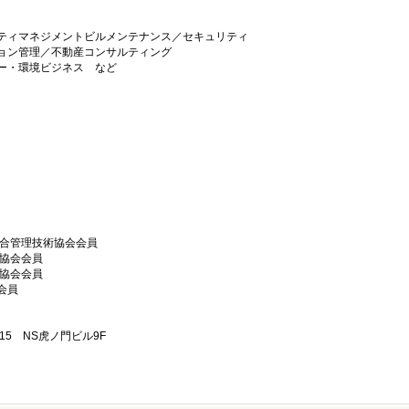
ティマネジメントビルメンテナンス／セキュリティ
ョン管理／不動産コンサルティング
ギー・環境ビジネス など
総合管理技術協会会員
ス協会会員
ス協会会員
会員
-15 NS虎ノ門ビル9F