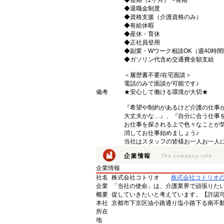
◆短期（2ヶ月）〜長期
◆退職金制度
◆資格支援（介護資格のみ）
◆有給休暇
◆産休・育休
◆正社員登用
◆副業・Wワーク相談OK（週40時
◆ガソリン代含め交通費全額支給
＜履歴書不要/在宅面談＞
電話のみで面談が可能です♪
備考
★安心して働ける環境が大切★
『希望や制約があるけど介護の仕事
大丈夫かな…』、『自分に合う仕事
お仕事を探される上で色々なことが気
消してお仕事始めましょう♪
当社はスタッフの皆様お一人お一人に
企業情報
社名
株式会社コトリオ
株式会社コトリオ
企業
「当社の使命」は、介護業界で頑張りた
概要
促していきたいと考えています。【許認可番号】
本社
京都市下京区油小路通り塩小路下る南不動
所在
地