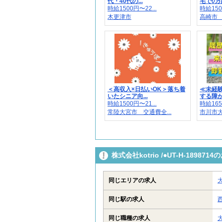
代・40代の...
宅での介
時給1500円〜22...
時給150
木更津市
高崎市 
＜高収入×日払いOK＞落ち着
≪未経
いたシニア向...
する障がい
時給1500円〜21...
時給165
常陸大宮市 交通費全...
市川市大
株式会社kotrio /●UT-H-189
同じエリアの求人
同じ駅の求人
同じ職種の求人