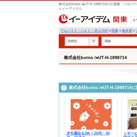
株式会社kotrio /●UT-H-1898714の介護職
らイーアイデム
エ
関東
アルバイト・バイト・求人TOP
>
関東
>
栃木県
>
勤務地
職種
株式会社kotrio /●UT-H-1898714
株式会社kotrio /●UT-H-189
夕方退社もOK！20代・30
＜サー