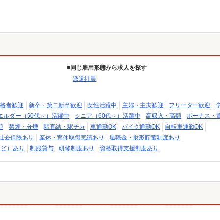
同じ雇用形態から求人を探す
派遣社員
格者歓迎
新卒・第二新卒歓迎
女性活躍中
主婦・主夫歓迎
フリーター歓迎
エルダー（50代～）活躍中
シニア（60代～）活躍中
高収入・高額
ボーナス・
迎
禁煙・分煙
駅直結・駅チカ
車通勤OK
バイク通勤OK
自転車通勤OK
社会保険あり
産休・育休取得実績あり
退職金・財形貯蓄制度あり
など）あり
制服貸与
研修制度あり
資格取得支援制度あり