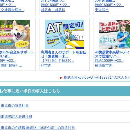
護スタ...
ざした病院で...
ス付き高齢...
0円〜21...
時給1600円〜22...
時給1600円〜22...
交通費全額支...
越谷市｜越谷駅
東大和市
験OK≫自立をサポート
利用者さんのサポートをお任
≪横須賀中央駅≫デイ
者...
せ！無資格・未...
スで送迎/リハ...
0円〜23...
【正社員】月給240...
時給1550円〜23...
野町 最寄り...
柏市内
横須賀市内
株式会社kotrio /●UT-H-1898714の求
8714のお仕事に近い条件の求人はこちら
大田原市の派遣社員
西那須野駅の派遣社員
大田原市の介護職 無資格（施設介護）の派遣社員