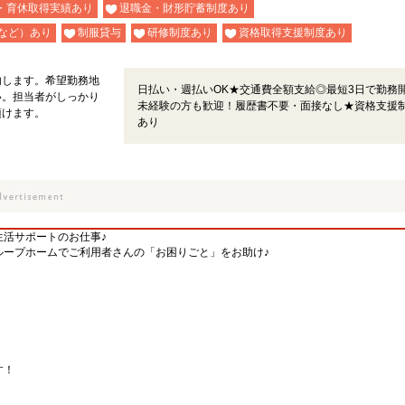
・育休取得実績あり
退職金・財形貯蓄制度あり
など）あり
制服貸与
研修制度あり
資格取得支援制度あり
内します。希望勤務地
日払い・週払いOK★交通費全額支給◎最短3日で勤務開
い。担当者がしっかり
未経験の方も歓迎！履歴書不要・面接なし★資格支援
頂けます。
あり
生活サポートのお仕事♪
ループホームでご利用者さんの「お困りごと」をお助け♪
す！