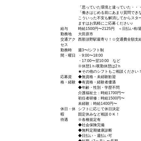
「思っていた環境と違っていた・・
「働きはじめる前にあまり質問でき
こういった不安も解消してからスタ
ますはお気軽にご応募ください♪
給与
時給1500円〜2125円 ＜日払い有
勤務地
大田原市
交通アク
西那須野駅最寄り！☆交通費全額支
セス
勤務時
週3〜/シフト制
間・曜日
・9:00〜18:00
・17:00〜翌10:00 など
※休憩1ｈ/夜勤休憩は2ｈ
★その他のシフトもご相談ください
応募資
◆無資格・未経験歓迎
格・経験
◆有資格・経験者優遇
◆年齢・性別・学歴不問
介護福祉士：時給1700円〜
初任者研修：時給1500円〜
未経験：時給1400円〜
休日・休
シフトに応じて休日決定
暇
固定休みなど相談ＯＫ！
待遇
※各種規定有
◆社会保険完備
◆無料定期健康診断
◆日払い・週払い可