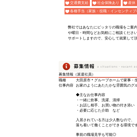
交通費支給
社会保険あり
産休
各種手当（家族・役職・インセンティブ
弊社ではあなたにピッタリの職場をご案
や曜日・時間などお気軽にご相談くださ
サポートしますので、安心して就業して
募集情報（派遣社員）
職種
大田原市＊グループホームで家事・
仕事内容
お家のようにあたたかな雰囲気のグ
◆主なお仕事内容
・一緒に炊事、洗濯、清掃
・お話し相手、お買い物の付き添い
・必要に応じた介助 など
入居されている方は少人数なので、
落ち着いて働くことができる環境で
事前の職場見学も可能◎