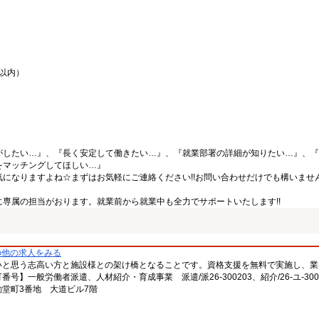
間以内）
がしたい…』、『長く安定して働きたい…』、『就業部署の詳細が知りたい…』、『
をマッチングしてほしい…』
になりますよね☆まずはお気軽にご連絡ください!!お問い合わせだけでも構いません
専属の担当がおります。就業前から就業中も全力でサポートいたします!!
の他の求人をみる
いと思う志高い方と施設様との架け橋となることです。資格支援を無料で実施し、業
一般労働者派遣、人材紹介・育成事業 派遣/派26-300203、紹介/26-ユ-300
堂町3番地 大道ビル7階