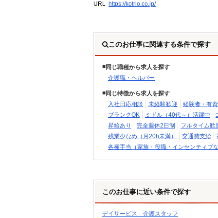
URL
https://kotrio.co.jp/
このお仕事に関連する条件で探す
同じ職種から求人を探す
介護職・ヘルパー
同じ特徴から求人を探す
入社日応相談
未経験歓迎
経験者・有資
ブランクOK
ミドル（40代～）活躍中
昇給あり
完全週休2日制
フルタイム歓
残業少なめ（月20h未満）
交通費支給
各種手当（家族・役職・インセンティブ
このお仕事に近い条件で探す
デイサービス 介護スタッフ