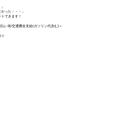
・」
なかった・・・」
ートできます！
/週払い有/交通費全支給(ガソリン代含む)＞
給☆
！