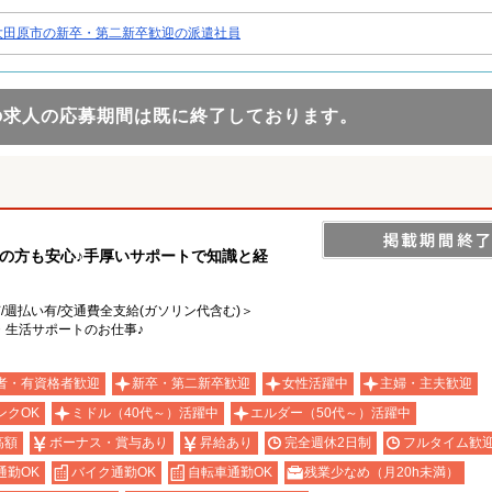
大田原市の新卒・第二新卒歓迎の派遣社員
の求人の応募期間は既に終了しております。
の方も安心♪手厚いサポートで知識と経
有/週払い有/交通費全支給(ガソリン代含む)＞
・生活サポートのお仕事♪
者・有資格者歓迎
新卒・第二新卒歓迎
女性活躍中
主婦・主夫歓迎
ンクOK
ミドル（40代～）活躍中
エルダー（50代～）活躍中
高額
ボーナス・賞与あり
昇給あり
完全週休2日制
フルタイム歓
通勤OK
バイク通勤OK
自転車通勤OK
残業少なめ（月20h未満）