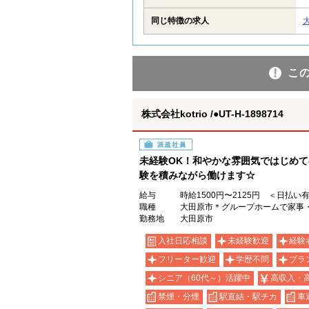
同じ特徴の求人
こ
株式会社kotrio /●UT-H-1898714
派遣社員
未経験OK！和やかな雰囲気ではじめて
験を積みながら働けます☆
給与
時給1500円〜2125円 ＜日払い
職種
大田原市＊グループホームで家事
勤務地
大田原市
入社日応相談
未経験歓迎
経験
フリーター歓迎
学歴不問
ブラ
シニア（60代～）活躍中
高収入・
禁煙・分煙
駅直結・駅チカ
車