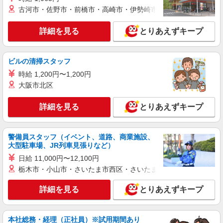
大田原市
古河市・佐野市・前橋市・高崎市・伊勢崎市・太田市・館林市・
詳細を見る
キープ
詳細を見る
とりあえずキープ
派遣社員
ビルの清掃スタッフ
株式会社kotrio /●UT-H-2012140
大田原市｜未経験でも大丈夫◎研修が手厚い有
時給 1,200円〜1,200円
料住宅の介護♪
大阪市北区
時給1500円〜2125円 ＜日払い有/週払い有/交
通費全支給(ガソリン代含む)＞
詳細を見る
とりあえずキープ
大田原市
警備員スタッフ（イベント、道路、商業施設、
詳細を見る
キープ
大型駐車場、JR列車見張りなど）
日給 11,000円〜12,100円
派遣社員
栃木市・小山市・さいたま市西区・さいたま市岩槻区・久喜市・
株式会社kotrio /●UT-H-2020443
大田原市★未経験OKの人間関係に悩まない職
詳細を見る
とりあえずキープ
場へ★サ高住スタッフ
時給1500円〜2125円 ＜日払い有/週払い有/交
通費全支給(ガソリン代含む)＞
本社総務・経理（正社員）※試用期間あり