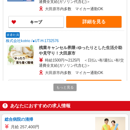
通費全支給(ガソリン代含む)＞
大田原市内多数 マイカー通勤OK
詳細を見る
キープ
派遣社員
株式会社kotrio /●UT-H-1732576
残業キャンセル界隈♪ゆったりとした生活介助
や見守り！大田原市
時給1500円〜2125円 ＜日払い有/週払い有/交
通費全支給(ガソリン代含む)＞
大田原市内多数 マイカー通勤OK
詳細を見る
キープ
もっと見る
派遣社員
株式会社kotrio /●UT-H-1907678
あなたにおすすめの求人情報
大田原市*デイでの生活補助☆スキルを身につ
けて長く働く♪
総合病院の清掃
時給1500円〜2150円 ＜日払い有/週払い有/交
月給 257,400円
通費全支給(ガソリン代含む)＞