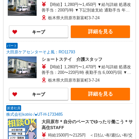
【時給】1,280円〜1,450円 ▼給与詳細 処遇改
善手当：200円/時 ▼下記別途支給 通勤手当 年末
年始手当：380円/時 寸志あり：年2回（6月・12
栃木県大田原市新富町3-7-24
月） ※業績による ※処遇改善手当は試用期間中(3
ヶ月)は支給なし
詳細を見る
キープ
パート
大田原ケアセンターそよ風：RO11793
ショートステイ 介護スタッフ
【時給】1,280円〜1,470円 ▼給与詳細 処遇改
善手当：200〜220円/時 夜勤手当:6,000円/回 ▼下
記別途支給 通勤手当 年末年始手当：380円/時 寸
栃木県大田原市新富町3-7-24
志あり：年2回（6月・12月） ※業績による ※処
遇改善手当は試用期間中(3ヶ月)は支給なし
詳細を見る
キープ
派遣社員
株式会社kotrio /●UT-H-1733485
大田原市＊自分のペースでゆったり働こう＊サ
高住STAFF
時給1500円〜2125円 ＜日払い有/週払い有/交