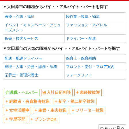
経験者・有資格者歓迎
新卒・第二新卒歓迎
大田原市の職種からバイト・アルバイト・パートを探す
女性活躍中
主婦・主夫歓迎
医療・介護・福祉
軽作業・製造・物流
フリーター歓迎
学歴不問
イベント・キャンペーン・アミュ
ファッション・アパレル
ブランクOK
ミドル（40代～）活躍中
ーズメント
エルダー（50代～）活躍中
シニア（60代～）活躍中
販売・接客サービス
ドライバー・配達
高収入・高額
ボーナス・賞与あり
大田原市の人気の職種からバイト・アルバイト・パートを探す
昇給あり
完全週休2日制
配送・配達ドライバー
保育士・保育補助
フルタイム歓迎
禁煙・分煙
経理・人事・労務・総務・法務
フロント・受付・フロア案内
駅直結・駅チカ
車通勤OK
栄養士・管理栄養士
フォークリフト
バイク通勤OK
自転車通勤OK
残業少なめ（月20h未満）
交通費支給
介護職・ヘルパー
入社日応相談
未経験歓迎
社会保険あり
産休・育休取得実績あり
経験者・有資格者歓迎
新卒・第二新卒歓迎
退職金・財形貯蓄制度あり
各種手当（家族・役職・インセン
ティブなど）あり
女性活躍中
主婦・主夫歓迎
フリーター歓迎
制服貸与
研修制度あり
学歴不問
ブランクOK
資格取得支援制度あり
もっと見る