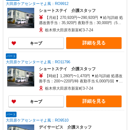
大田原ケアセンターそよ風：RO9912
ショートステイ 介護スタッフ
【月給】270,920円〜290,920円 ▼給与詳細 処
遇改善手当：35,920円 夜勤手当：30,000円（5回
分） ※6回目以降は1回6,000円支給 ▼下記別途支
栃木県大田原市新富町3-7-24
給 通勤手当 年末年始手当：380円/時 寸志あり：
年2回（6月・12月） ※業績による 特別報酬：平
詳細を見る
キープ
均34.1万円（最高額135万円） ※2025年6月支給実
績 ※処遇改善手当は試用期間中(3ヶ月)は支給なし
パート
大田原ケアセンターそよ風：RO11796
ショートステイ 介護スタッフ
【時給】1,280円〜1,470円 ▼給与詳細 処遇改
善手当：200〜220円/時 夜勤手当:6,000円/回 ▼下
記別途支給 通勤手当 年末年始手当：380円/時 寸
栃木県大田原市新富町3-7-24
志あり：年2回（6月・12月） ※業績による ※処
遇改善手当は試用期間中(3ヶ月)は支給なし
詳細を見る
キープ
パート
大田原ケアセンターそよ風：RO9510
デイサービス 介護スタッフ