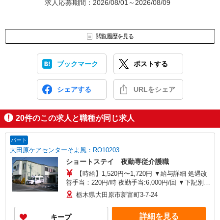
求人応募期間：2026/08/01～2026/08/09
閲覧履歴を見る
ブックマーク
ポストする
シェアする
URLをシェア
20
件のこの求人と職種が同じ求人
パート
大田原ケアセンターそよ風：RO10203
ショートステイ 夜勤専従介護職
【時給】1,520円〜1,720円 ▼給与詳細 処遇改
善手当：220円/時 夜勤手当:6,000円/回 ▼下記別途
支給 通勤手当 年末年始手当：380円/時 寸志あ
栃木県大田原市新富町3-7-24
り：年2回（6月・12月） ※業績による ※処遇改
善手当は試用期間中(3ヶ月)は支給なし
詳細を見る
キープ