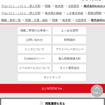
同じ職種から求人を探す
アルバイト・バイト・求人TOP
関東
栃木県
大田原市
株式会社kotrio 
医療・介護・福祉
アルバイト・バイト・求人TOP
栃木県の路線
ＪＲ東北本線
西那須野駅
介護職・ヘルパー
職種・条件一覧
医療・介護・福祉
関東
栃木県
大田原市
株式会社kot
同じ特徴から求人を探す
掲載ご希望のお客様へ
よくある質問
未経験歓迎
ミドル（40代～）活躍中
お問い合わせ
利用規約
ボーナス・賞与あり
車通勤OK
交通費支給
社会保険あり
リンクについて
プライバシーポリシー
産休・育休取得実績あり
Cookieポリシー
個人情報保護方針
メールサービスについて
サイト運営会社
サイトマップ
(c) AIDEM Inc.
TOPへ
閲覧履歴を見る