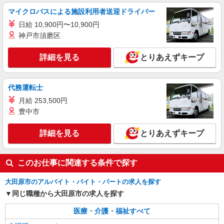
マイクロバスによる施設利用者送迎ドライバー
詳細を見る
キープ
日給 10,900円〜10,900円
神戸市須磨区
派遣社員
株式会社kotrio /●UT-H-2068035
詳細を見る
とりあえずキープ
大田原市｜まずは送迎業務で活躍しよう◎デイ
サービスSTAFF
時給1500円〜2125円 ＜日払い有/週払い有/交
代務運転士
通費全支給(ガソリン代含む)＞
月給 253,500円
大田原市内多数 マイカー通勤OK
豊中市
詳細を見る
キープ
詳細を見る
とりあえずキープ
派遣社員
株式会社kotrio /●UT-H-2068740
このお仕事に関連する条件で探す
＼収入アップを全面サポート／小規模デイ
STAFF｜資格支援制度あり
大田原市のアルバイト・バイト・パートの求人を探す
同じ職種から大田原市の求人を探す
時給1500円〜2125円 ＜日払い有/週払い有/交
通費全支給(ガソリン代含む)＞
医療・介護・福祉すべて
大田原市 大田原市役所そば