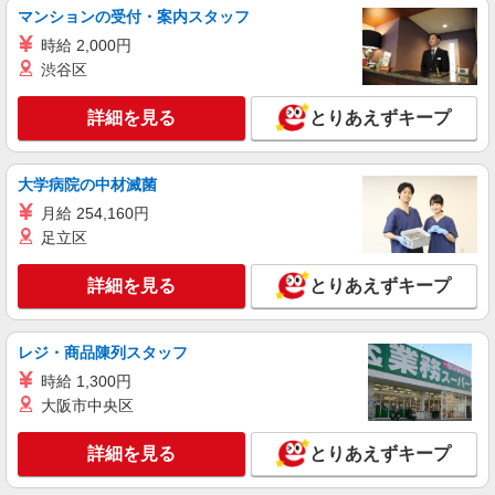
マンションの受付・案内スタッフ
時給 2,000円
詳細を見る
キープ
渋谷区
派遣社員
詳細を見る
とりあえずキープ
株式会社kotrio /●UT-H-2051178
タイパ最強！希望の働き方が叶う有料住宅のス
タッフ★＠大田原市
大学病院の中材滅菌
時給1500円〜2125円 ＜日払い有/週払い有/交
月給 254,160円
通費全支給(ガソリン代含む)＞
足立区
大田原市
詳細を見る
とりあえずキープ
詳細を見る
キープ
派遣社員
レジ・商品陳列スタッフ
株式会社kotrio /●UT-H-2067453
時給 1,300円
いつもの家事がお仕事に！？少人数の福祉施設
大阪市中央区
で日常サポート！
時給1500円〜2125円 ＜日払い有/週払い有/交
詳細を見る
とりあえずキープ
通費全支給(ガソリン代含む)＞
大田原市