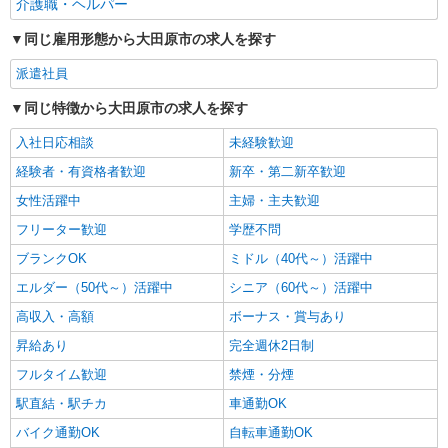
介護職・ヘルパー
詳細を見る
キープ
同じ雇用形態から大田原市の求人を探す
派遣社員
同じ特徴から大田原市の求人を探す
入社日応相談
未経験歓迎
経験者・有資格者歓迎
新卒・第二新卒歓迎
女性活躍中
主婦・主夫歓迎
フリーター歓迎
学歴不問
ブランクOK
ミドル（40代～）活躍中
エルダー（50代～）活躍中
シニア（60代～）活躍中
高収入・高額
ボーナス・賞与あり
昇給あり
完全週休2日制
フルタイム歓迎
禁煙・分煙
駅直結・駅チカ
車通勤OK
バイク通勤OK
自転車通勤OK