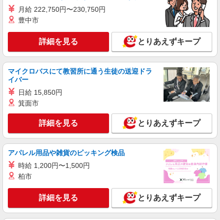
大田原市
月給 222,750円〜230,750円
豊中市
詳細を見る
キープ
詳細を見る
とりあえずキープ
派遣社員
株式会社kotrio /●UT-H-1733241
＜大田原市＞障がい者デイサービスSTAFF＊
マイクロバスにて教習所に通う生徒の送迎ドラ
40代・50代も活躍中
イバー
時給1500円〜2125円 ＜日払い有/週払い有/交
日給 15,850円
通費全支給(ガソリン代含む)＞
箕面市
大田原市内多数 マイカー通勤OK
詳細を見る
とりあえずキープ
詳細を見る
キープ
アパレル用品や雑貨のピッキング検品
派遣社員
株式会社kotrio /●UT-H-1977803
時給 1,200円〜1,500円
柏市
大田原市≫日払いですぐゲッツ！グルホで家
事・生活サポートなど
詳細を見る
とりあえずキープ
時給1500円〜2125円 ＜日払い有/週払い有/交
通費全支給(ガソリン代含む)＞
大田原市