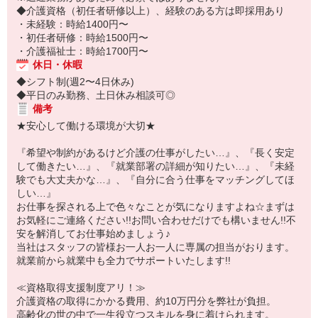
◆介護資格（初任者研修以上）、経験のある方は即採用あり
・未経験：時給1400円〜
・初任者研修：時給1500円〜
・介護福祉士：時給1700円〜
休日・休暇
◆シフト制(週2〜4日休み)
◆平日のみ勤務、土日休み相談可◎
備考
★安心して働ける環境が大切★
『希望や制約があるけど介護の仕事がしたい…』、『長く安定
して働きたい…』、『就業部署の詳細が知りたい…』、『未経
験でも大丈夫かな…』、『自分に合う仕事をマッチングしてほ
しい…』
お仕事を探される上で色々なことが気になりますよね☆まずは
お気軽にご連絡ください!!お問い合わせだけでも構いません!!不
安を解消してお仕事始めましょう♪
当社はスタッフの皆様お一人お一人に専属の担当がおります。
就業前から就業中も全力でサポートいたします!!
≪資格取得支援制度アリ！≫
介護資格の取得にかかる費用、約10万円分を弊社が負担。
高齢化の世の中で一生役立つスキルを身に着けられます。