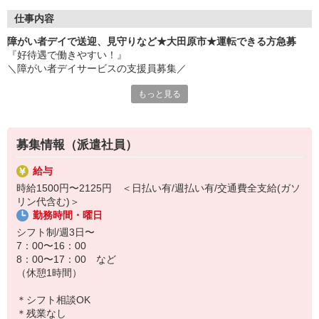
仕事内容
障がい者デイで送迎、見守りなど★大田原市★運転できる方急募
『好待遇で働きやすい！』
＼障がい者デイサービスの支援員募集／
もっと見る
【仕事内容】
・朝と夕方の利用者さん送迎
・軽作業の見守り
・生活サポート（必要に応じた介助） など
募集情報（派遣社員）
利用者さんとお話をすることもお仕事の一つです◎
給与
時給1500円〜2125円 ＜日払い有/週払い有/交通費全支給(ガソ
先輩スタッフが一から教えるので安心してください。
リン代含む)＞
まずは、できることから始めましょう♪
勤務時間・曜日
事前に施設見学あり◎職場の雰囲気を知ってから働けます。
シフト制/週3日〜
人気案件につき、ご応募はお早めに…♪
7：00〜16：00
8：00〜17：00 など
（休憩1時間）
＊シフト相談OK
＊残業なし