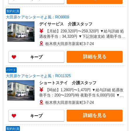
契約社員
大田原ケアセンターそよ風：RO9909
デイサービス 介護スタッフ
【月給】239,320円〜259,320円 ▼給与詳細 処
遇改善手当：34,320円 ▼下記別途支給 通勤手当
年末年始手当：380円/時 寸志あり：年2回（6月・
栃木県大田原市新富町3-7-24
12月） ※業績による 特別報酬：平均33.8万円（最
高額130万円） ※2025年6月支給実績 ※処遇改善
詳細を見る
キープ
手当は試用期間中(3ヶ月)は支給なし
パート
大田原ケアセンターそよ風：RO11325
ショートステイ 介護スタッフ
【時給】1,280円〜1,470円 ▼給与詳細 処遇改
善手当：200〜220円/時 夜勤手当:6,000円/回 ▼下
記別途支給 通勤手当 年末年始手当：380円/時 寸
栃木県大田原市新富町3-7-24
志あり：年2回（6月・12月） ※業績による ※処
遇改善手当は試用期間中(3ヶ月)は支給なし
詳細を見る
キープ
契約社員