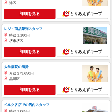
港区
大田原市
詳細を見る
とりあえずキープ
詳細を見る
キープ
派遣社員
レジ・商品陳列スタッフ
株式会社kotrio /●UT-H-2067383
時給 1,180円
大田原市/未経験OK★誰かの支えになれる人
堺市堺区
に！グルホの世話人♪
時給1500円〜2125円 ＜日払い有/週払い有/交
詳細を見る
とりあえずキープ
通費全支給(ガソリン代含む)＞
大田原市
大学病院の清掃
詳細を見る
キープ
月給 273,650円
品川区
派遣社員
株式会社kotrio /●UT-H-2009855
詳細を見る
とりあえずキープ
毎日通うのが楽しみになる＊ホテルのような美
しいサ高住のSTAFF
ベルク各店での店内スタッフ
時給1500円〜2125円 ＜日払い有/週払い有/交
通費全支給(ガソリン代含む)＞
時給 1,065円