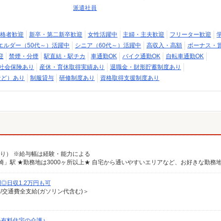
派遣社員
格者歓迎
新卒・第二新卒歓迎
女性活躍中
主婦・主夫歓迎
フリーター歓迎
エルダー（50代～）活躍中
シニア（60代～）活躍中
高収入・高額
ボーナス・
迎
禁煙・分煙
駅直結・駅チカ
車通勤OK
バイク通勤OK
自転車通勤OK
社会保険あり
産休・育休取得実績あり
退職金・財形貯蓄制度あり
など）あり
制服貸与
研修制度あり
資格取得支援制度あり
規定あり） ※給与幅は経験・能力による
◎日収1.2万円も可
有/交通費全支給(ガソリン代含む)＞
有料住宅の介護♪