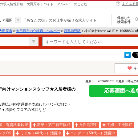
よくある
・ヘルパーの求人情報詳細 - 大田原市｜バイト・アルバイトのことな
保存した
0
リア選択
「あなたの街」のお仕事が探せる求人サイト
検索条件
大田原市
>
大田原市の介護職・ヘルパー
>
西那須野駅
> 株式会社kotrio /●UT-H-19058
キ
更新日：2026/08/03 ※更新日時点
ア向けマンションスタッフ★入居者様の
応募画面へ進
有/週払い有/交通費全支給(ガソリン代含む)＞
ア▼清掃やフロアの巡回など
者・有資格者歓迎
新卒・第二新卒歓迎
女性活躍中
主婦・主夫歓迎
ンクOK
ミドル（40代～）活躍中
エルダー（50代～）活躍中