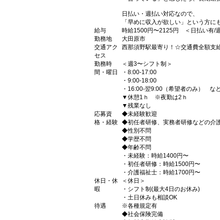
日払い・週払い対応なので、
「早めに収入が欲しい」という方に
給与
時給1500円〜2125円 ＜日払い有
勤務地
大田原市
交通アク
西那須野駅最寄り！☆交通費全額支
セス
勤務時
＜週3〜シフト制＞
間・曜日
・8:00-17:00
・9:00-18:00
・16:00-翌9:00（希望者のみ） な
▼休憩1ｈ ※夜勤は2ｈ
▼残業なし
応募資
◆未経験歓迎
格・経験
◆初任者研修、実務者研修などの介
◆性別不問
◆学歴不問
◆年齢不問
・未経験：時給1400円〜
・初任者研修：時給1500円〜
・介護福祉士：時給1700円〜
休日・休
＜休日＞
暇
・シフト制(最大4日のお休み)
・土日休みも相談OK
待遇
※各種規定有
◆社会保険完備