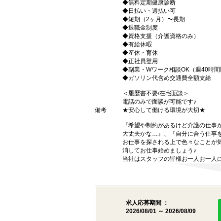
◆無料定期健康診断
◆日払い・週払い可
◆短期（2ヶ月）〜長期
◆退職金制度
◆資格支援（介護資格のみ）
◆有給休暇
◆産休・育休
◆正社員登用
◆副業・Wワーク相談OK（週40時
◆ガソリン代含め交通費全額支給
＜履歴書不要/在宅面談＞
電話のみで面談が可能です♪
備考
★安心して働ける環境が大切★
『希望や制約があるけど介護の仕事
大丈夫かな…』、『自分に合う仕事
お仕事を探される上で色々なことが気
消してお仕事始めましょう♪
当社はスタッフの皆様お一人お一人に
求人応募期間 ：
2026/08/01 ～ 2026/08/09