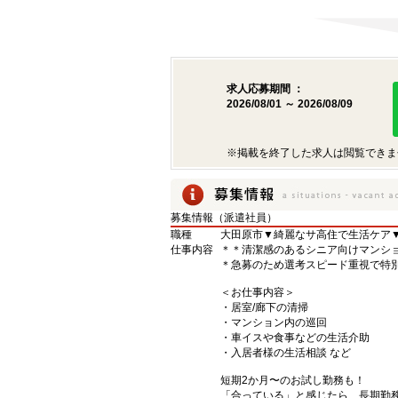
求人応募期間 ：
2026/08/01 ～ 2026/08/09
※掲載を終了した求人は閲覧できま
募集情報（派遣社員）
職種
大田原市▼綺麗なサ高住で生活ケア
仕事内容
＊＊清潔感のあるシニア向けマンシ
＊急募のため選考スピード重視で特
＜お仕事内容＞
・居室/廊下の清掃
・マンション内の巡回
・車イスや食事などの生活介助
・入居者様の生活相談 など
短期2か月〜のお試し勤務も！
「合っている」と感じたら、長期勤