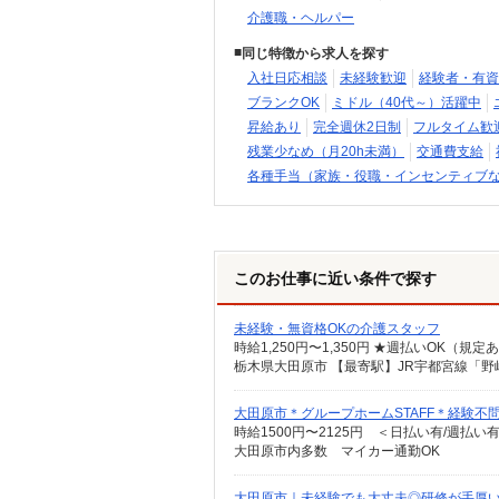
介護職・ヘルパー
同じ特徴から求人を探す
入社日応相談
未経験歓迎
経験者・有資
ブランクOK
ミドル（40代～）活躍中
昇給あり
完全週休2日制
フルタイム歓
残業少なめ（月20h未満）
交通費支給
各種手当（家族・役職・インセンティブ
このお仕事に近い条件で探す
未経験・無資格OKの介護スタッフ
時給1,250円〜1,350円 ★週払いOK（
大田原市＊グループホームSTAFF＊経験不問
時給1500円〜2125円 ＜日払い有/週払い
大田原市内多数 マイカー通勤OK
大田原市｜未経験でも大丈夫◎研修が手厚い