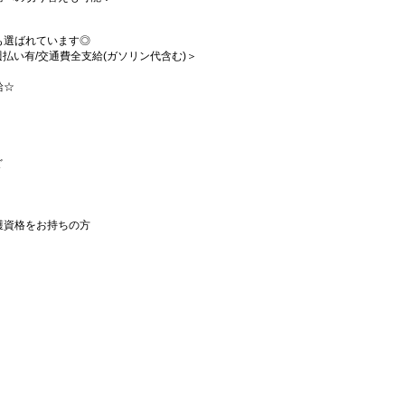
も選ばれています◎
/週払い有/交通費全支給(ガソリン代含む)＞
給☆
ど
護資格をお持ちの方