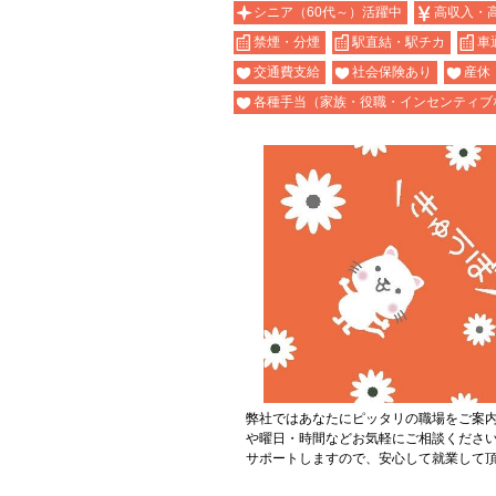
シニア（60代～）活躍中
高収入・
禁煙・分煙
駅直結・駅チカ
車
交通費支給
社会保険あり
産休
各種手当（家族・役職・インセンティブ
弊社ではあなたにピッタリの職場をご案
や曜日・時間などお気軽にご相談くださ
サポートしますので、安心して就業して