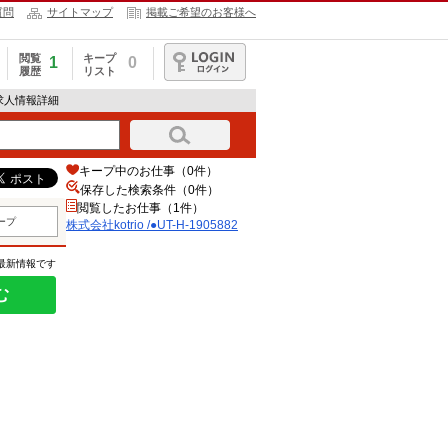
質問
サイトマップ
掲載ご希望のお客様へ
閲覧
キープ
1
0
履歴
リスト
ログイン
82の求人情報詳細
キープ中のお仕事（0件）
保存した検索条件（
0
件）
閲覧したお仕事（1件）
ープ
株式会社kotrio /●UT-H-1905882
の最新情報です
む