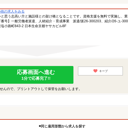
の他の求人をみる
いと思う志高い方と施設様との架け橋となることです。資格支援を無料で実施し、業
一般労働者派遣、人材紹介・育成事業 派遣/派26-300203、紹介/26-ユ-300
小路町843-2 日本生命京都ヤサカビル8F
応募画面へ進む
キープ
1分で応募完了!!
せんので、プリントアウトして保管をお願いします。
同じ雇用形態から求人を探す