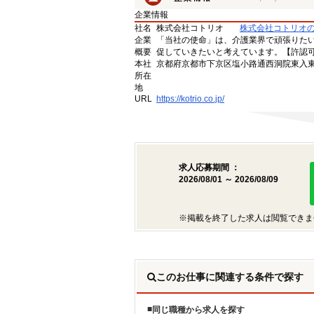
企業情報
社名
株式会社コトリオ
株式会社コトリオ
企業
「当社の使命」は、介護業界で頑張りた
概要
促していきたいと考えています。【許認可番号】
本社
京都府京都市下京区塩小路通西洞院東入東塩
所在
地
URL
https://kotrio.co.jp/
求人応募期間 ：
2026/08/01 ～ 2026/08/09
※掲載を終了した求人は閲覧できま
このお仕事に関連する条件で探す
同じ職種から求人を探す