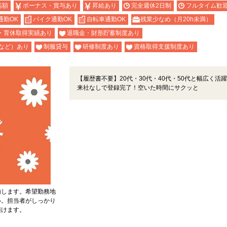
高額
ボーナス・賞与あり
昇給あり
完全週休2日制
フルタイム歓
通勤OK
バイク通勤OK
自転車通勤OK
残業少なめ（月20h未満）
・育休取得実績あり
退職金・財形貯蓄制度あり
など）あり
制服貸与
研修制度あり
資格取得支援制度あり
【履歴書不要】20代・30代・40代・50代と幅広く活
来社なしで登録完了！空いた時間にサクッと
内します。希望勤務地
い。担当者がしっかり
頂けます。