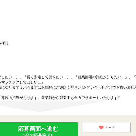
間以内）
がしたい…』、『長く安定して働きたい…』、『就業部署の詳細が知りたい…』、『
をマッチングしてほしい…』
になりますよね☆まずはお気軽にご連絡ください!!お問い合わせだけでも構いません
専属の担当がおります。就業前から就業中も全力でサポートいたします!!
応募画面へ進む
キープ
1分で応募完了!!