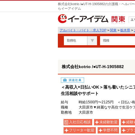
株式会社kotrio /●UT-H-1905882の介護職
らイーアイデム
エ
関東
アルバイト・バイト・求人TOP
>
関東
>
栃木県
>
勤務地
職種
株式会社kotrio /●UT-H-1905882
派遣社員
＜高収入×日払いOK＞落ち着いたシニ
生活相談やサポート
給与
時給1500円〜2125円 ＜日払い
職種
大田原市▼綺麗なサ高住で生活ケ
勤務地
大田原市
入社日応相談
未経験歓迎
経験
フリーター歓迎
学歴不問
ブラ