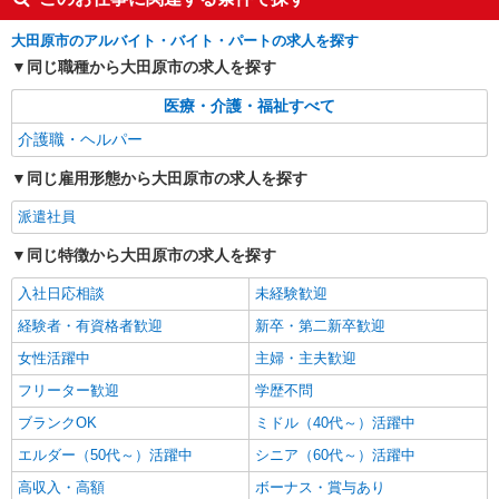
通費全支給(ガソリン代含む)＞
大田原市
大田原市のアルバイト・バイト・パートの求人を探す
同じ職種から大田原市の求人を探す
詳細を見る
キープ
医療・介護・福祉すべて
NEW
派遣社員
介護職・ヘルパー
株式会社kotrio /●UT-H-2157679
同じ雇用形態から大田原市の求人を探す
大田原市＊障がい者デイサービスSTAFF大募
集！無資格・未経験歓迎
派遣社員
時給1500円〜2125円 ＜日払い有/週払い有/交
通費全支給(ガソリン代含む)＞
同じ特徴から大田原市の求人を探す
大田原市
入社日応相談
未経験歓迎
経験者・有資格者歓迎
新卒・第二新卒歓迎
詳細を見る
キープ
女性活躍中
主婦・主夫歓迎
NEW
派遣社員
フリーター歓迎
学歴不問
株式会社kotrio /●UT-H-2163045
ブランクOK
ミドル（40代～）活躍中
個別ケア重視！高級シニア住宅で巡回やケア
など＊大田原市/日払いOK
エルダー（50代～）活躍中
シニア（60代～）活躍中
時給1500円〜2125円 ＜日払い有/週払い有/交
高収入・高額
ボーナス・賞与あり
通費全支給(ガソリン代含む)＞