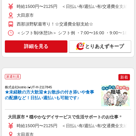
時給1500円〜2125円 ＜日払い有/週払い有/交
時給1500円〜2125円 ＜日払い有/週払い有/交通費全支給(ガ
通費全支給(ガソリン代含む)＞
大田原市
大田原市
西那須野駅最寄り！☆交通費全額支給☆
詳細を見る
キープ
＜シフト制/休憩1h＞ シフト例 ・7:00〜16:00 ・9:00〜18:
NEW
詳細を見る
とりあえずキープ
派遣社員
株式会社kotrio /●UT-H-2161627
≪履歴書不要・面接なし≫大田原市＊生活支
援員募集＊日勤のみ
時給1500円〜2125円 ＜日払い有/週払い有/交
派遣社員
新着
通費全支給(ガソリン代含む)＞
大田原市
株式会社kotrio /●UT-H-2117845
★未経験の方大歓迎★お散歩の付き添いや食事
の配膳など！日払い週払いも可能です♪
詳細を見る
キープ
NEW
派遣社員
大田原市＊穏やかなデイサービスで生活サポートのお仕事＊
株式会社kotrio /●UT-H-2067383
時給1500円〜2125円 ＜日払い有/週払い有/交通費全支給(ガ
大田原市/未経験OK★誰かの支えになれる人
に！グルホの世話人♪
大田原市