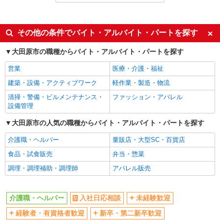
派遣社員
同じ特徴から野崎(栃木)駅の求人を探す
その他の条件でバイト・アルバイト・パートを探す
入社日応相談
未経験歓迎
大田原市の職種からバイト・アルバイト・パートを探す
経験者・有資格者歓迎
新卒・第二新卒歓迎
営業
医療・介護・福祉
女性活躍中
主婦・主夫歓迎
建築・設備・アクティブワーク
軽作業・製造・物流
フリーター歓迎
学歴不問
清掃・警備・ビルメンテナンス・
ファッション・アパレル
ブランクOK
ミドル（40代～）活躍中
設備管理
エルダー（50代～）活躍中
シニア（60代～）活躍中
大田原市の人気の職種からバイト・アルバイト・パートを探す
高収入・高額
ボーナス・賞与あり
介護職・ヘルパー
量販店・大型SC・百貨店
昇給あり
完全週休2日制
食品・試食販売
弁当・惣菜
フルタイム歓迎
禁煙・分煙
調理・調理補助・調理師
アパレル販売
駅直結・駅チカ
車通勤OK
バイク通勤OK
自転車通勤OK
介護職・ヘルパー
入社日応相談
未経験歓迎
残業少なめ（月20h未満）
交通費支給
経験者・有資格者歓迎
新卒・第二新卒歓迎
社会保険あり
産休・育休取得実績あり