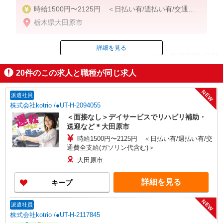
時給1500円〜2125円 ＜日払い有/週払い有/交通費
全支給(ガソリン代含む)＞
栃木県大田原市
詳細を見る
ID：AE0610057123
20
件のこの求人と職種が同じ求人
掲載期間終了
NEW
派遣社員
株式会社kotrio /●UT-H-2094055
＜面接なし＞デイサービスでリハビリ補助・
送迎など＊大田原市
時給1500円〜2125円 ＜日払い有/週払い有/交
通費全支給(ガソリン代含む)＞
大田原市
詳細を見る
キープ
NEW
派遣社員
株式会社kotrio /●UT-H-2117845