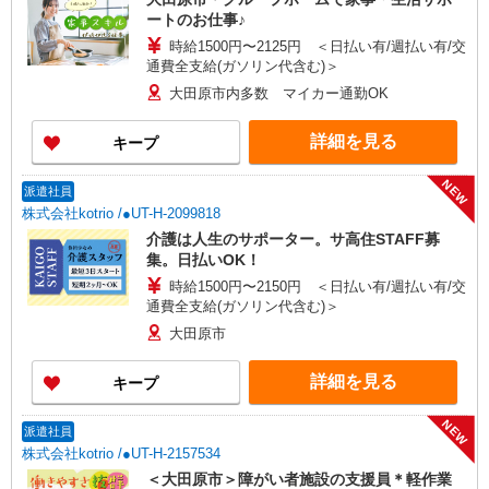
ートのお仕事♪
時給1500円〜2125円 ＜日払い有/週払い有/交
通費全支給(ガソリン代含む)＞
大田原市内多数 マイカー通勤OK
詳細を見る
キープ
NEW
派遣社員
株式会社kotrio /●UT-H-2099818
介護は人生のサポーター。サ高住STAFF募
集。日払いOK！
時給1500円〜2150円 ＜日払い有/週払い有/交
通費全支給(ガソリン代含む)＞
大田原市
詳細を見る
キープ
NEW
派遣社員
株式会社kotrio /●UT-H-2157534
＜大田原市＞障がい者施設の支援員＊軽作業