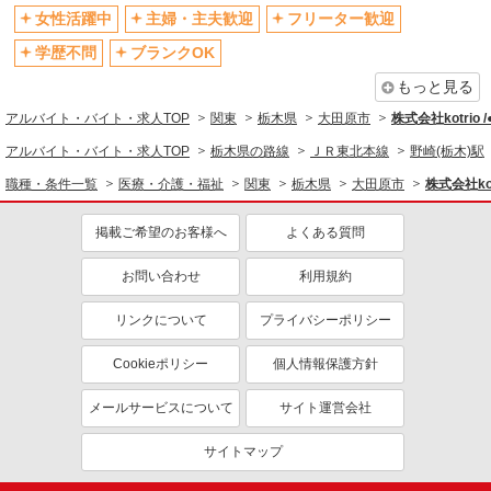
女性活躍中
主婦・主夫歓迎
フリーター歓迎
退職金・財形貯蓄制度あり
各種手当（家族・役職・インセン
ティブなど）あり
学歴不問
ブランクOK
制服貸与
研修制度あり
もっと見る
資格取得支援制度あり
アルバイト・バイト・求人TOP
関東
栃木県
大田原市
株式会社kotrio 
同じ職種から求人を探す
アルバイト・バイト・求人TOP
栃木県の路線
ＪＲ東北本線
野崎(栃木)駅
職種・条件一覧
医療・介護・福祉
関東
栃木県
大田原市
株式会社kot
医療・介護・福祉
介護職・ヘルパー
掲載ご希望のお客様へ
よくある質問
同じ特徴から求人を探す
お問い合わせ
利用規約
未経験歓迎
ミドル（40代～）活躍中
リンクについて
プライバシーポリシー
ボーナス・賞与あり
車通勤OK
交通費支給
社会保険あり
Cookieポリシー
個人情報保護方針
産休・育休取得実績あり
メールサービスについて
サイト運営会社
サイトマップ