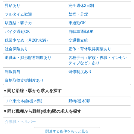
昇給あり
完全週休2日制
大田原市
フルタイム歓迎
禁煙・分煙
詳細を見る
キープ
駅直結・駅チカ
車通勤OK
バイク通勤OK
自転車通勤OK
残業少なめ（月20h未満）
交通費支給
社会保険あり
産休・育休取得実績あり
退職金・財形貯蓄制度あり
各種手当（家族・役職・インセン
ティブなど）あり
制服貸与
研修制度あり
資格取得支援制度あり
同じ沿線・駅から求人を探す
ＪＲ東北本線(栃木県)
野崎(栃木)駅
同じ職種から野崎(栃木)駅の求人を探す
介護職・ヘルパー
関連する条件をもっと見る
同じ雇用形態から野崎(栃木)駅の求人を探す