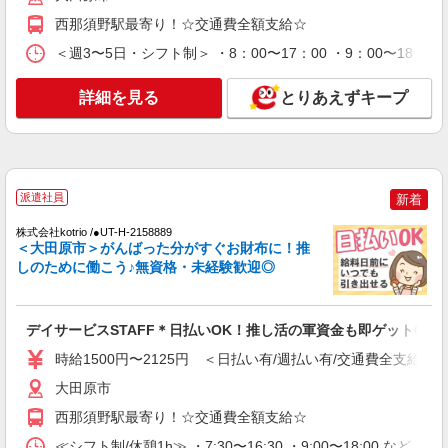
時給1500円〜2125円 ＜日払い有/週払い有/交
西那須野駅最寄り！☆交通費全額支給☆
通費全支給(ガソリン代含む)＞
＜週3〜5日・シフト制＞ ・8：00〜17：00 ・9：00〜18
大田原市
詳細を見る
とりあえずキープ
詳細を見る
キープ
NEW
派遣社員
株式会社kotrio /●UT-H-2068373
≪大田原市≫介護の現場で心を燃やせ！！！
派遣社員
新着
デイサービスSTAFF
時給1500円〜2125円 ＜日払い有/週払い有/交
株式会社kotrio /●UT-H-2158889
＜大田原市＞がんばった分がすぐお財布に！推
通費全支給(ガソリン代含む)＞
しのために働こう♪無資格・未経験歓迎◎
大田原市内多数 マイカー通勤OK
詳細を見る
キープ
デイサービスSTAFF＊日払いOK！推し活の軍資金も即ゲット◎
NEW
時給1500円〜2125円 ＜日払い有/週払い有/交通費全支給(ガ
派遣社員
株式会社kotrio /●UT-H-2067124
大田原市
大田原市≫家庭的でこぢんまりしたグルホ＊
西那須野駅最寄り！☆交通費全額支給☆
家事サポートなど
≪シフト制/休憩1h≫ ・7:30〜16:30 ・9:00〜18:00 など 