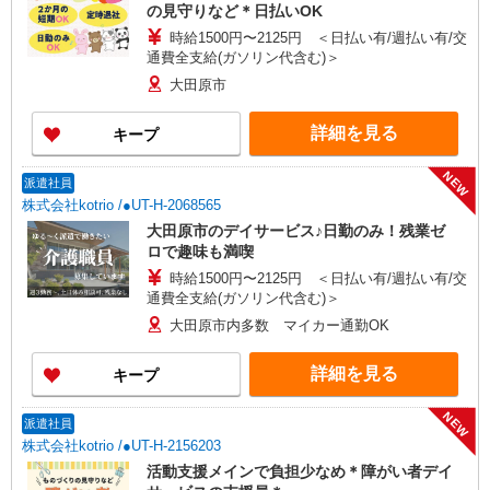
の見守りなど＊日払いOK
時給1500円〜2125円 ＜日払い有/週払い有/交
通費全支給(ガソリン代含む)＞
大田原市
詳細を見る
キープ
NEW
派遣社員
株式会社kotrio /●UT-H-2068565
大田原市のデイサービス♪日勤のみ！残業ゼ
ロで趣味も満喫
時給1500円〜2125円 ＜日払い有/週払い有/交
通費全支給(ガソリン代含む)＞
大田原市内多数 マイカー通勤OK
詳細を見る
キープ
NEW
派遣社員
株式会社kotrio /●UT-H-2156203
活動支援メインで負担少なめ＊障がい者デイ