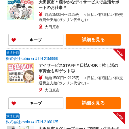
大田原市＊穏やかなデイサービスで生活サポ
ートのお仕事＊
時給1500円〜2125円 ＜日払い有/週払い有/交
通費全支給(ガソリン代含む)＞
大田原市
詳細を見る
キープ
NEW
派遣社員
株式会社kotrio /●UT-H-2158889
デイサービスSTAFF＊日払いOK！推し活の
軍資金も即ゲット◎
時給1500円〜2125円 ＜日払い有/週払い有/交
通費全支給(ガソリン代含む)＞
大田原市
詳細を見る
キープ
NEW
派遣社員
株式会社kotrio /●UT-H-2160125
大田原市＊グループホームで家事・生活サポ