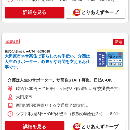
時給1500円〜2125円 ＜日払い有/週払い有/交
通費全支給(ガソリン代含む)＞
詳細を見る
とりあえずキープ
大田原市内多数 マイカー通勤OK
詳細を見る
キープ
NEW
派遣社員
派遣社員
新着
株式会社kotrio /●UT-H-2086493
株式会社kotrio /●UT-H-2099818
＜大田原市＞小さなデイサービスSTAFF≪週
大田原市≫サ高住で暮らしのお手伝い。介護は
3勤務≫≪夕方退社≫
人生のサポーター。心豊かな時間を支えるお仕
時給1500円〜2125円 ＜日払い有/週払い有/交
事です。
通費全支給(ガソリン代含む)＞
大田原市
介護は人生のサポーター。サ高住STAFF募集。日払いOK！
時給1500円〜2150円 ＜日払い有/週払い有/交通費全支給(ガ
詳細を見る
キープ
大田原市
NEW
派遣社員
西那須野駅最寄り！☆交通費全額支給☆
株式会社kotrio /●UT-H-2159579
シフト制/週3日〜OK/休憩1h（夜勤の場合は2h） ・8:00〜17:0
＜大田原市＞綺麗で清潔なサ高住STAFF＊見
守りや生活サポートなど
詳細を見る
とりあえずキープ
時給1500円〜2125円 ＜日払い有/週払い有/交