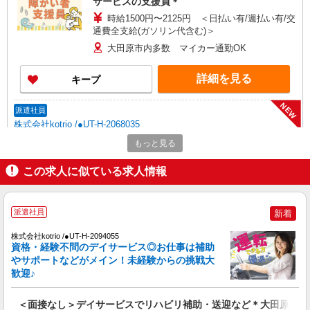
サービスの支援員＊
時給1500円〜2125円 ＜日払い有/週払い有/交
通費全支給(ガソリン代含む)＞
大田原市内多数 マイカー通勤OK
詳細を見る
キープ
NEW
派遣社員
株式会社kotrio /●UT-H-2068035
大田原市｜まずは送迎業務で活躍しよう◎デ
もっと見る
イサービスSTAFF
この求人に似ている求人情報
時給1500円〜2125円 ＜日払い有/週払い有/交
通費全支給(ガソリン代含む)＞
大田原市内多数 マイカー通勤OK
派遣社員
新着
詳細を見る
キープ
株式会社kotrio /●UT-H-2094055
資格・経験不問のデイサービス◎お仕事は補助
NEW
やサポートなどがメイン！未経験からの挑戦大
派遣社員
歓迎♪
株式会社kotrio /●UT-H-1981042
<大田原市>高時給&シフト柔軟でいいとこ取
＜面接なし＞デイサービスでリハビリ補助・送迎など＊大田原市
り♪サ高住の補助STAFF