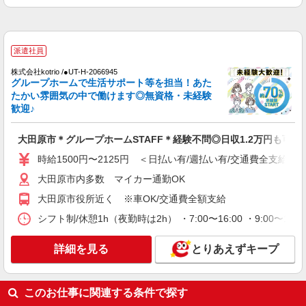
株式会社kotrio /●UT-H-2067124
大田原市≫家庭的でこぢんまりしたグルホ＊家
事サポートなど
派遣社員
時給1500円〜2125円 ＜日払い有/週払い有/交
通費全支給(ガソリン代含む)＞
株式会社kotrio /●UT-H-2066945
グループホームで生活サポート等を担当！あた
大田原市内多数 マイカー通勤OK
たかい雰囲気の中で働けます◎無資格・未経験
歓迎♪
詳細を見る
キープ
大田原市＊グループホームSTAFF＊経験不問◎日収1.2万円も可
派遣社員
時給1500円〜2125円 ＜日払い有/週払い有/交通費全支給(ガ
株式会社kotrio /●UT-H-1732749
サ高住職員＊残業しているようじゃダメか、定
大田原市内多数 マイカー通勤OK
時でね、帰らないと
大田原市役所近く ※車OK/交通費全額支給
時給1500円〜2125円 ＜日払い有/週払い有/交
シフト制/休憩1h（夜勤時は2h） ・7:00〜16:00 ・9:00〜18:
通費全支給(ガソリン代含む)＞
大田原市内多数 マイカー通勤OK
詳細を見る
とりあえずキープ
詳細を見る
キープ
このお仕事に関連する条件で探す
派遣社員