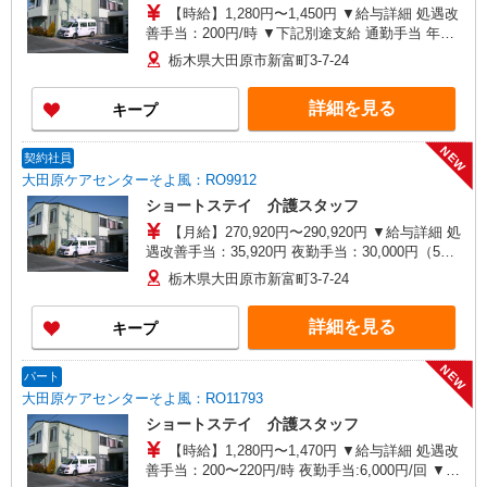
【時給】1,280円〜1,450円 ▼給与詳細 処遇改
善手当：200円/時 ▼下記別途支給 通勤手当 年末
年始手当：380円/時 寸志あり：年2回（6月・12
栃木県大田原市新富町3-7-24
月） ※業績による ※処遇改善手当は試用期間中(3
ヶ月)は支給なし
詳細を見る
キープ
NEW
契約社員
大田原ケアセンターそよ風：RO9912
ショートステイ 介護スタッフ
【月給】270,920円〜290,920円 ▼給与詳細 処
遇改善手当：35,920円 夜勤手当：30,000円（5回
分） ※6回目以降は1回6,000円支給 ▼下記別途支
栃木県大田原市新富町3-7-24
給 通勤手当 年末年始手当：380円/時 寸志あり：
年2回（6月・12月） ※業績による 特別報酬：平
詳細を見る
キープ
均34.1万円（最高額135万円） ※2025年6月支給実
績 ※処遇改善手当は試用期間中(3ヶ月)は支給なし
NEW
パート
大田原ケアセンターそよ風：RO11793
ショートステイ 介護スタッフ
【時給】1,280円〜1,470円 ▼給与詳細 処遇改
善手当：200〜220円/時 夜勤手当:6,000円/回 ▼下