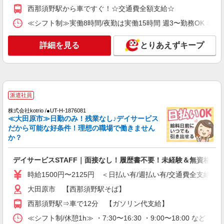
派遣社員
西那須野駅から車ですぐ！☆交通費全額支給☆
株式会社kotrio /●UT-H-2068373
≪シフト制≫実働8時間/夜勤は実働15時間 週3〜勤務OK 希望シフト制 
≪大田原市≫介護の現場で心を燃やせ！！！デ
イサービスSTAFF
詳細を見る
とりあえずキープ
時給1500円〜2125円 ＜日払い有/週払い有/交
通費全支給(ガソリン代含む)＞
大田原市内多数 マイカー通勤OK
詳細を見る
キープ
派遣社員
株式会社kotrio /●UT-H-1876081
派遣社員
≪大田原市≫日勤のみ！残業なし♪デイサービス
株式会社kotrio /●UT-H-1977803
だから可能な好条件！理想の職場で働きません
大田原市≫日払いですぐゲッツ！グルホで家
か？
事・生活サポートなど
時給1500円〜2125円 ＜日払い有/週払い有/交
デイサービスSTAFF｜面接なし！履歴書不要！未経験＆無資格OK
通費全支給(ガソリン代含む)＞
時給1500円〜2125円 ＜日払い有/週払い有/交通費全支給(ガ
大田原市
大田原市 【西那須野駅そば】
詳細を見る
キープ
西那須野駅⇒車で12分 【ガソリン代支給】
≪シフト制/休憩1h≫ ・7:30〜16:30 ・9:00〜18:00 など 