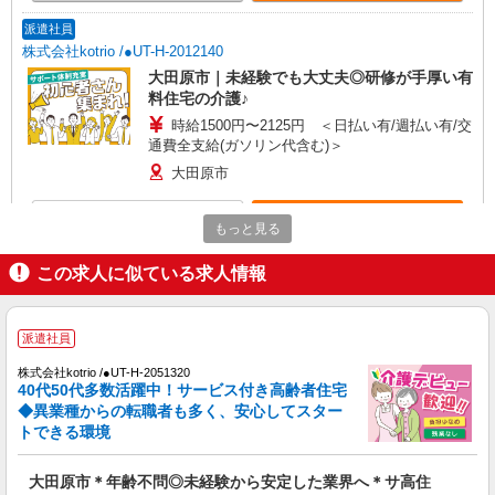
派遣社員
株式会社kotrio /●UT-H-2012140
大田原市｜未経験でも大丈夫◎研修が手厚い有
料住宅の介護♪
時給1500円〜2125円 ＜日払い有/週払い有/交
通費全支給(ガソリン代含む)＞
大田原市
詳細を見る
キープ
もっと見る
この求人に似ている求人情報
派遣社員
株式会社kotrio /●UT-H-2051320
大田原市＊年齢不問◎未経験から安定した業界
派遣社員
へ＊サ高住
時給1500円〜2125円 ＜日払い有/週払い有/交
株式会社kotrio /●UT-H-2051320
通費全支給(ガソリン代含む)＞
40代50代多数活躍中！サービス付き高齢者住宅
◆異業種からの転職者も多く、安心してスター
大田原市
トできる環境
詳細を見る
キープ
大田原市＊年齢不問◎未経験から安定した業界へ＊サ高住