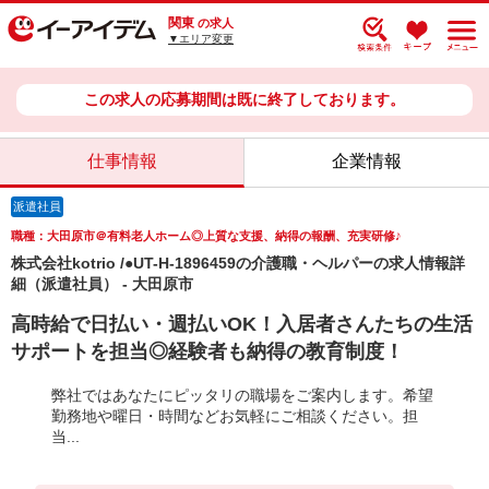
関東
の求人
▼エリア変更
この求人の応募期間は既に終了しております。
仕事情報
企業情報
派遣社員
職種：大田原市＠有料老人ホーム◎上質な支援、納得の報酬、充実研修♪
株式会社kotrio /●UT-H-1896459の介護職・ヘルパーの求人情報詳
細（派遣社員） - 大田原市
高時給で日払い・週払いOK！入居者さんたちの生活
サポートを担当◎経験者も納得の教育制度！
弊社ではあなたにピッタリの職場をご案内します。希望
勤務地や曜日・時間などお気軽にご相談ください。担
当...