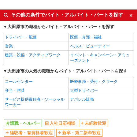
派遣社員
同じ特徴から西那須野駅の求人を探す
その他の条件でバイト・アルバイト・パートを探す
入社日応相談
未経験歓迎
大田原市の職種からバイト・アルバイト・パートを探す
経験者・有資格者歓迎
新卒・第二新卒歓迎
ドライバー・配達
医療・介護・福祉
女性活躍中
主婦・主夫歓迎
営業
ヘルス・ビューティー
フリーター歓迎
学歴不問
建築・設備・アクティブワーク
イベント・キャンペーン・アミュ
ブランクOK
ミドル（40代～）活躍中
ーズメント
エルダー（50代～）活躍中
シニア（60代～）活躍中
大田原市の人気の職種からバイト・アルバイト・パートを探す
高収入・高額
ボーナス・賞与あり
コールセンター
医療事務・受付・クラーク
昇給あり
完全週休2日制
弁当・惣菜
大型ドライバー
フルタイム歓迎
禁煙・分煙
サービス提供責任者・ソーシャル
アパレル販売
駅直結・駅チカ
車通勤OK
ワーカー
バイク通勤OK
自転車通勤OK
残業少なめ（月20h未満）
交通費支給
介護職・ヘルパー
入社日応相談
未経験歓迎
社会保険あり
産休・育休取得実績あり
経験者・有資格者歓迎
新卒・第二新卒歓迎