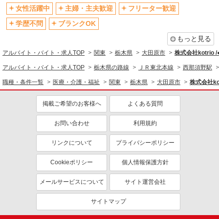
退職金・財形貯蓄制度あり
各種手当（家族・役職・インセン
女性活躍中
主婦・主夫歓迎
フリーター歓迎
ティブなど）あり
学歴不問
ブランクOK
制服貸与
研修制度あり
もっと見る
資格取得支援制度あり
アルバイト・バイト・求人TOP
関東
栃木県
大田原市
株式会社kotrio 
同じ職種から求人を探す
アルバイト・バイト・求人TOP
栃木県の路線
ＪＲ東北本線
西那須野駅
医療・介護・福祉
職種・条件一覧
医療・介護・福祉
関東
栃木県
大田原市
株式会社kot
介護職・ヘルパー
掲載ご希望のお客様へ
よくある質問
同じ特徴から求人を探す
未経験歓迎
お問い合わせ
ミドル（40代～）活躍中
利用規約
ボーナス・賞与あり
車通勤OK
リンクについて
プライバシーポリシー
交通費支給
社会保険あり
Cookieポリシー
個人情報保護方針
産休・育休取得実績あり
メールサービスについて
サイト運営会社
サイトマップ