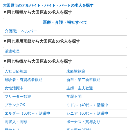
株式会社kotrio /●UT-H-1811208
大田原市のアルバイト・バイト・パートの求人を探す
障がい者デイで送迎、見守りなど★大田原市★
同じ職種から大田原市の求人を探す
運転できる方急募
時給1500円〜2125円 ＜日払い有/週払い有/交
医療・介護・福祉すべて
通費全支給(ガソリン代含む)＞
介護職・ヘルパー
大田原市
同じ雇用形態から大田原市の求人を探す
詳細を見る
キープ
派遣社員
派遣社員
同じ特徴から大田原市の求人を探す
株式会社kotrio /●UT-H-1875970
入社日応相談
未経験歓迎
デイサービスSTAFF＊日払いOK！推し活の軍
資金も即ゲット◎
経験者・有資格者歓迎
新卒・第二新卒歓迎
時給1500円〜2125円 ＜日払い有/週払い有/交
女性活躍中
主婦・主夫歓迎
通費全支給(ガソリン代含む)＞
フリーター歓迎
学歴不問
大田原市
ブランクOK
ミドル（40代～）活躍中
詳細を見る
キープ
エルダー（50代～）活躍中
シニア（60代～）活躍中
高収入・高額
ボーナス・賞与あり