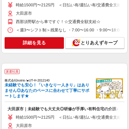
時給1500円〜2125円 ＜日払い有/週払い有/交通費全支給(ガ
派遣社員
株式会社kotrio /●UT-H-1876081
大田原市
デイサービスSTAFF｜面接なし！履歴書不
西那須野駅から車ですぐ！☆交通費全額支給☆
要！未経験＆無資格OK◎
＜週3〜シフト制＞残業なし ・7:00〜16:00 ・9:00〜18:0
時給1500円〜2125円 ＜日払い有/週払い有/交
通費全支給(ガソリン代含む)＞
詳細を見る
とりあえずキープ
大田原市 【西那須野駅そば】
詳細を見る
キープ
派遣社員
派遣社員
株式会社kotrio /●UT-H-2066945
株式会社kotrio /●UT-H-2012140
大田原市＊グループホームSTAFF＊経験不問
未経験でも安心！「いきなり一人きり」はあり
◎日収1.2万円も可
ません◎あなたのペースに合わせて丁寧にサポ
時給1500円〜2125円 ＜日払い有/週払い有/交
ートします★
通費全支給(ガソリン代含む)＞
大田原市内多数 マイカー通勤OK
大田原市｜未経験でも大丈夫◎研修が手厚い有料住宅の介護♪
時給1500円〜2125円 ＜日払い有/週払い有/交通費全支給(ガ
詳細を見る
キープ
大田原市