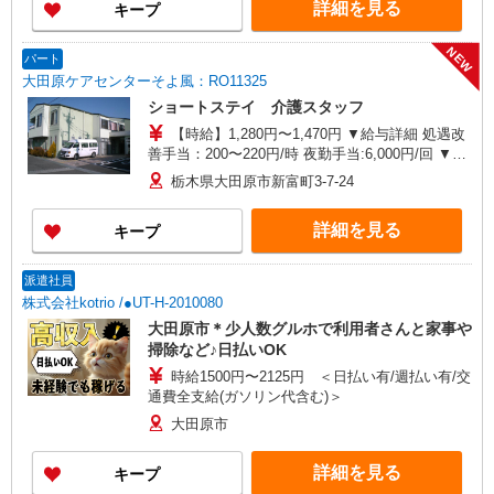
詳細を見る
キープ
NEW
パート
大田原ケアセンターそよ風：RO11325
ショートステイ 介護スタッフ
【時給】1,280円〜1,470円 ▼給与詳細 処遇改
善手当：200〜220円/時 夜勤手当:6,000円/回 ▼下
記別途支給 通勤手当 年末年始手当：380円/時 寸
栃木県大田原市新富町3-7-24
志あり：年2回（6月・12月） ※業績による ※処
遇改善手当は試用期間中(3ヶ月)は支給なし
詳細を見る
キープ
派遣社員
株式会社kotrio /●UT-H-2010080
大田原市＊少人数グルホで利用者さんと家事や
掃除など♪日払いOK
時給1500円〜2125円 ＜日払い有/週払い有/交
通費全支給(ガソリン代含む)＞
大田原市
詳細を見る
キープ