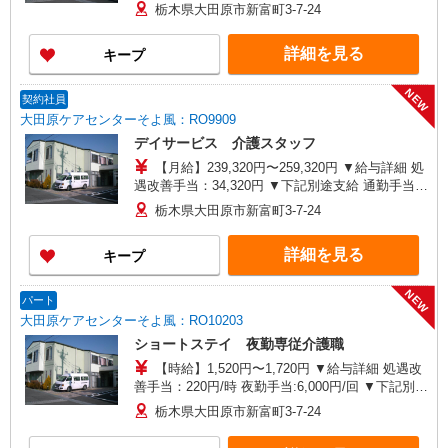
記別途支給 通勤手当 年末年始手当：380円/時 寸
栃木県大田原市新富町3-7-24
志あり：年2回（6月・12月） ※業績による ※処
遇改善手当は試用期間中(3ヶ月)は支給なし
詳細を見る
キープ
NEW
契約社員
大田原ケアセンターそよ風：RO9909
デイサービス 介護スタッフ
【月給】239,320円〜259,320円 ▼給与詳細 処
遇改善手当：34,320円 ▼下記別途支給 通勤手当
年末年始手当：380円/時 寸志あり：年2回（6月・
栃木県大田原市新富町3-7-24
12月） ※業績による 特別報酬：平均33.8万円（最
高額130万円） ※2025年6月支給実績 ※処遇改善
詳細を見る
キープ
手当は試用期間中(3ヶ月)は支給なし
NEW
パート
大田原ケアセンターそよ風：RO10203
ショートステイ 夜勤専従介護職
【時給】1,520円〜1,720円 ▼給与詳細 処遇改
善手当：220円/時 夜勤手当:6,000円/回 ▼下記別途
支給 通勤手当 年末年始手当：380円/時 寸志あ
栃木県大田原市新富町3-7-24
り：年2回（6月・12月） ※業績による ※処遇改
善手当は試用期間中(3ヶ月)は支給なし