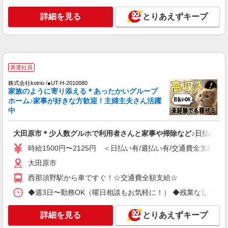
派遣社員
株式会社kotrio /●UT-H-1875249
詳細を見る
とりあえずキープ
デイサービスSTAFF｜面接なし！履歴書不
要！未経験＆無資格OK◎
時給1500円〜2125円 ＜日払い有/週払い有/交
通費全支給(ガソリン代含む)＞
大田原市 大田原市役所そば
派遣社員
株式会社kotrio /●UT-H-2010080
詳細を見る
キープ
家族のように寄り添える＊あったかいグループ
ホーム♪家事が好きな方歓迎！主婦主夫さん活躍
中
派遣社員
株式会社kotrio /●UT-H-2020443
大田原市＊少人数グルホで利用者さんと家事や掃除など♪日払いOK
大田原市★未経験OKの人間関係に悩まない職
場へ★サ高住スタッフ
時給1500円〜2125円 ＜日払い有/週払い有/交通費全支給(ガ
時給1500円〜2125円 ＜日払い有/週払い有/交
大田原市
通費全支給(ガソリン代含む)＞
西那須野駅から車ですぐ！☆交通費全額支給☆
大田原市
◆週3日〜勤務OK（曜日相談もお気軽に！） ◆残業なし！日勤のみの勤務も
詳細を見る
キープ
詳細を見る
とりあえずキープ
派遣社員