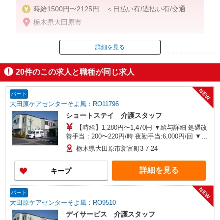
時給1500円〜2125円 ＜日払い有/週払い有/交通費
全支給(ガソリン代含む)＞
栃木県大田原市
詳細を見る
ID：AE0610064206
20
件のこの求人と職種が同じ求人
掲載期間終了
NEW
パート
大田原ケアセンターそよ風：RO11796
ショートステイ 介護スタッフ
【時給】1,280円〜1,470円 ▼給与詳細 処遇改
善手当：200〜220円/時 夜勤手当:6,000円/回 ▼下
記別途支給 通勤手当 年末年始手当：380円/時 寸
栃木県大田原市新富町3-7-24
志あり：年2回（6月・12月） ※業績による ※処
遇改善手当は試用期間中(3ヶ月)は支給なし
詳細を見る
キープ
NEW
パート
大田原ケアセンターそよ風：RO9510
デイサービス 介護スタッフ