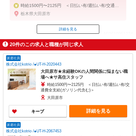
時給1500円〜2125円 ＜日払い有/週払い有/交通費
全支給(ガソリン代含む)＞
栃木県大田原市
詳細を見る
ID：AE0610051234
20
件のこの求人と職種が同じ求人
掲載期間終了
派遣社員
株式会社kotrio /●UT-H-2020443
大田原市★未経験OKの人間関係に悩まない職
場へ★サ高住スタッフ
時給1500円〜2125円 ＜日払い有/週払い有/交
通費全支給(ガソリン代含む)＞
大田原市
詳細を見る
キープ
派遣社員
株式会社kotrio /●UT-H-2067453