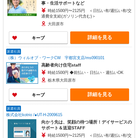
事・生活サポートなど
時給1500円〜2125円 ＜日払い有/週払い有/交
通費全支給(ガソリン代含む)＞
大田原市
詳細を見る
キープ
派遣社員
（株）ウィルオブ・ワークCW 宇都宮支店/ms090101
高齢者向け住宅staff
時給1500円 ◆前払い・日払い・週払いOK
栃木県大田原市
詳細を見る
キープ
派遣社員
株式会社kotrio /●UT-H-2009615
向かう先は、笑顔の待つ場所！デイサービスの
サポート＆送迎STAFF
時給1500円〜2125円 ＜日払い有/週払い有/交