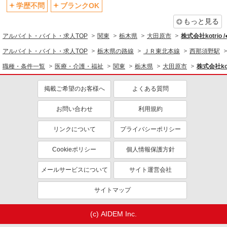
退職金・財形貯蓄制度あり
各種手当（家族・役職・インセン
学歴不問
ブランクOK
ティブなど）あり
もっと見る
制服貸与
研修制度あり
アルバイト・バイト・求人TOP
関東
栃木県
大田原市
株式会社kotrio 
資格取得支援制度あり
アルバイト・バイト・求人TOP
栃木県の路線
ＪＲ東北本線
西那須野駅
同じ職種から求人を探す
職種・条件一覧
医療・介護・福祉
関東
栃木県
大田原市
株式会社kot
医療・介護・福祉
掲載ご希望のお客様へ
よくある質問
介護職・ヘルパー
お問い合わせ
利用規約
同じ特徴から求人を探す
未経験歓迎
ミドル（40代～）活躍中
リンクについて
プライバシーポリシー
ボーナス・賞与あり
車通勤OK
Cookieポリシー
個人情報保護方針
交通費支給
社会保険あり
メールサービスについて
サイト運営会社
産休・育休取得実績あり
サイトマップ
(c) AIDEM Inc.