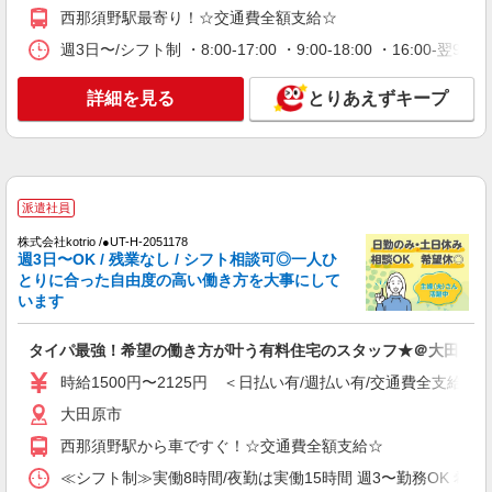
西那須野駅最寄り！☆交通費全額支給☆
詳細を見る
キープ
週3日〜/シフト制 ・8:00-17:00 ・9:00-18:00 ・16:0
派遣社員
詳細を見る
とりあえずキープ
（株）ウィルオブ・ワークCW 宇都宮支店/ms090101
高齢者向け住宅staff
時給1500円 ◆前払い・日払い・週払いOK
栃木県大田原市
派遣社員
詳細を見る
キープ
株式会社kotrio /●UT-H-2051178
週3日〜OK / 残業なし / シフト相談可◎一人ひ
とりに合った自由度の高い働き方を大事にして
派遣社員
います
株式会社kotrio /●UT-H-1733485
大田原市＊自分のペースでゆったり働こう＊サ
タイパ最強！希望の働き方が叶う有料住宅のスタッフ★＠大田原市
高住STAFF
時給1500円〜2125円 ＜日払い有/週払い有/交
時給1500円〜2125円 ＜日払い有/週払い有/交通費全支給(ガ
通費全支給(ガソリン代含む)＞
大田原市
大田原市内多数 マイカー通勤OK
西那須野駅から車ですぐ！☆交通費全額支給☆
詳細を見る
キープ
≪シフト制≫実働8時間/夜勤は実働15時間 週3〜勤務OK 希望シフト制 