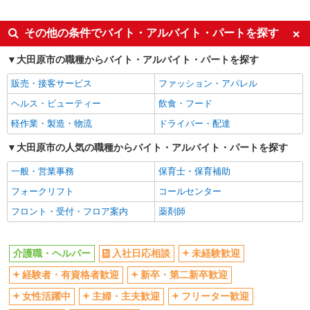
派遣社員
同じ特徴から西那須野駅の求人を探す
その他の条件でバイト・アルバイト・パートを探す
入社日応相談
未経験歓迎
大田原市の職種からバイト・アルバイト・パートを探す
経験者・有資格者歓迎
新卒・第二新卒歓迎
販売・接客サービス
ファッション・アパレル
女性活躍中
主婦・主夫歓迎
ヘルス・ビューティー
飲食・フード
フリーター歓迎
学歴不問
軽作業・製造・物流
ドライバー・配達
ブランクOK
ミドル（40代～）活躍中
大田原市の人気の職種からバイト・アルバイト・パートを探す
エルダー（50代～）活躍中
シニア（60代～）活躍中
一般・営業事務
保育士・保育補助
高収入・高額
ボーナス・賞与あり
フォークリフト
コールセンター
昇給あり
完全週休2日制
フロント・受付・フロア案内
薬剤師
フルタイム歓迎
禁煙・分煙
駅直結・駅チカ
車通勤OK
介護職・ヘルパー
入社日応相談
未経験歓迎
バイク通勤OK
自転車通勤OK
残業少なめ（月20h未満）
経験者・有資格者歓迎
新卒・第二新卒歓迎
交通費支給
社会保険あり
産休・育休取得実績あり
女性活躍中
主婦・主夫歓迎
フリーター歓迎