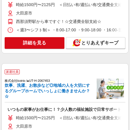
通費全支給(ガソリン代含む)＞
時給1500円〜2125円 ＜日払い有/週払い有/交通費全支給(ガ
大田原市
大田原市
詳細を見る
キープ
西那須野駅から車ですぐ！☆交通費全額支給☆
＜週3〜シフト制＞ ・8:00-17:00 ・9:00-18:00 ・16:
派遣社員
株式会社kotrio /●UT-H-2094055
詳細を見る
とりあえずキープ
＜面接なし＞デイサービスでリハビリ補助・送
迎など＊大田原市
時給1500円〜2125円 ＜日払い有/週払い有/交
通費全支給(ガソリン代含む)＞
大田原市
派遣社員
株式会社kotrio /●UT-H-2067453
詳細を見る
キープ
炊事、洗濯、お散歩など◎地域の人を大切にす
るグループホームでいっしょに働きませんか？
☆
派遣社員
（株）ウィルオブ・ワークCW 宇都宮支店/ms090101
いつもの家事がお仕事に！？少人数の福祉施設で日常サポート！
夜勤専従
時給1500円 ◆前払い・日払い・週払いOK
時給1500円〜2125円 ＜日払い有/週払い有/交通費全支給(ガ
栃木県大田原市
大田原市