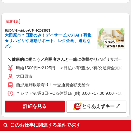
派遣社員
株式会社kotrio /●UT-H-2028496
≪大田原市≫日勤のみ＆残業ナシ！お迎えに間
派遣社員
に合うデイサービス
株式会社kotrio /●UT-H-2093971
時給1500円〜2125円 ＜日払い有/週払い有/交
大田原市＊日勤のみ！デイサービスSTAFF募集
通費全支給(ガソリン代含む)＞
★リハビリや運動サポート、レク企画、送迎な
大田原市
ど♪
詳細を見る
キープ
＼健康的に働こう／利用者さんと一緒に体操やリハビリサポート等
時給1500円〜2125円 ＜日払い有/週払い有/交通費全支給(ガ
派遣社員
大田原市
株式会社kotrio /●UT-H-2068740
＼収入アップを全面サポート／小規模デイ
西那須野駅最寄り！☆交通費全額支給☆
STAFF｜資格支援制度あり
＊シフト制/週3日〜OK/休憩1h (例) 8:00〜17:00 9:00〜18:
時給1500円〜2125円 ＜日払い有/週払い有/交
通費全支給(ガソリン代含む)＞
詳細を見る
とりあえずキープ
大田原市 大田原市役所そば
詳細を見る
キープ
このお仕事に関連する条件で探す