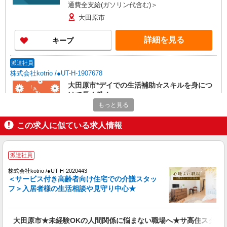
通費全支給(ガソリン代含む)＞
大田原市
詳細を見る
キープ
派遣社員
株式会社kotrio /●UT-H-1907678
大田原市*デイでの生活補助☆スキルを身につ
けて長く働く♪
もっと見る
時給1500円〜2150円 ＜日払い有/週払い有/交
通費全支給(ガソリン代含む)＞
この求人に似ている求人情報
大田原市
詳細を見る
キープ
派遣社員
株式会社kotrio /●UT-H-2020443
派遣社員
＜サービス付き高齢者向け住宅での介護スタッ
株式会社kotrio /●UT-H-2010080
フ＞入居者様の生活相談や見守り中心★
大田原市＊少人数グルホで利用者さんと家事や
掃除など♪日払いOK
時給1500円〜2125円 ＜日払い有/週払い有/交
大田原市★未経験OKの人間関係に悩まない職場へ★サ高住スタッ