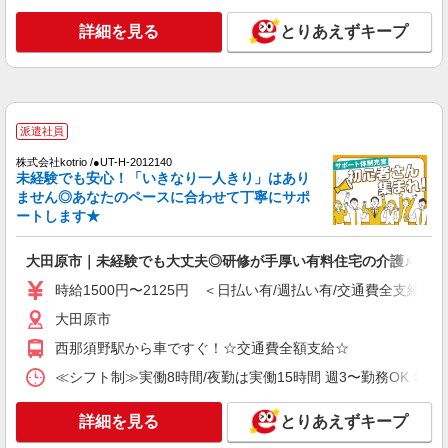
詳細を見る
とりあえずキープ
派遣社員
株式会社kotrio /●UT-H-2051320
大田原市＊年齢不問◎未経験から安定した業界
へ＊サ高住
時給1500円〜2125円 ＜日払い有/週払い有/交
派遣社員
通費全支給(ガソリン代含む)＞
大田原市
株式会社kotrio /●UT-H-2012140
未経験でも安心！「いきなり一人きり」はあり
ません◎あなたのペースに合わせて丁寧にサポ
詳細を見る
キープ
ートします★
派遣社員
大田原市｜未経験でも大丈夫◎研修が手厚い有料住宅の介護♪
株式会社kotrio /●UT-H-2011870
時給1500円〜2125円 ＜日払い有/週払い有/交通費全支給(ガ
≪大田原市≫夜勤なし！未経験・ブランクOK
のデイスタッフ
大田原市
時給1500円〜2125円 ＜日払い有/週払い有/交
西那須野駅から車ですぐ！☆交通費全額支給☆
通費全支給(ガソリン代含む)＞
≪シフト制≫実働8時間/夜勤は実働15時間 週3〜勤務OK 希望シフト制 
大田原市
詳細を見る
とりあえずキープ
詳細を見る
キープ