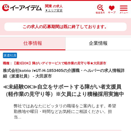
関東
の求人
▼エリア変更
この求人の応募期間は既に終了しております。
仕事情報
企業情報
派遣社員
職種：【週3日OK】障がいデイサービスで軽作業の見守り等★大田原市
株式会社kotrio /●UT-H-1853405の介護職・ヘルパーの求人情報詳
細（派遣社員） - 大田原市
≪未経験OK≫自立をサポートする障がい者支援員
（軽作業の見守り等）※欠員により積極採用実施中
弊社ではあなたにピッタリの職場をご案内します。希望
勤務地や曜日・時間などお気軽にご相談ください。担
当...