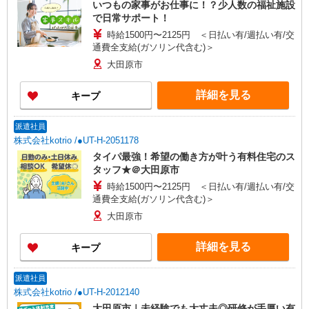
いつもの家事がお仕事に！？少人数の福祉施設
で日常サポート！
時給1500円〜2125円 ＜日払い有/週払い有/交
通費全支給(ガソリン代含む)＞
大田原市
詳細を見る
キープ
派遣社員
株式会社kotrio /●UT-H-2051178
タイパ最強！希望の働き方が叶う有料住宅のス
タッフ★＠大田原市
時給1500円〜2125円 ＜日払い有/週払い有/交
通費全支給(ガソリン代含む)＞
大田原市
詳細を見る
キープ
派遣社員
株式会社kotrio /●UT-H-2012140
大田原市｜未経験でも大丈夫◎研修が手厚い有