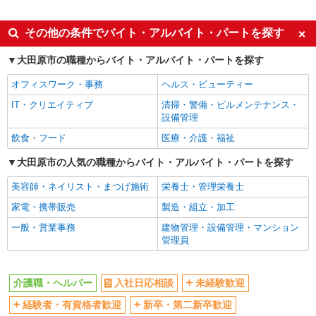
派遣社員
同じ特徴から野崎(栃木)駅の求人を探す
その他の条件でバイト・アルバイト・パートを探す
入社日応相談
未経験歓迎
大田原市の職種からバイト・アルバイト・パートを探す
経験者・有資格者歓迎
新卒・第二新卒歓迎
オフィスワーク・事務
ヘルス・ビューティー
女性活躍中
主婦・主夫歓迎
IT・クリエイティブ
清掃・警備・ビルメンテナンス・
フリーター歓迎
学歴不問
設備管理
ブランクOK
ミドル（40代～）活躍中
飲食・フード
医療・介護・福祉
エルダー（50代～）活躍中
シニア（60代～）活躍中
大田原市の人気の職種からバイト・アルバイト・パートを探す
高収入・高額
ボーナス・賞与あり
美容師・ネイリスト・まつげ施術
栄養士・管理栄養士
昇給あり
完全週休2日制
家電・携帯販売
製造・組立・加工
フルタイム歓迎
禁煙・分煙
一般・営業事務
建物管理・設備管理・マンション
駅直結・駅チカ
車通勤OK
管理員
バイク通勤OK
自転車通勤OK
残業少なめ（月20h未満）
交通費支給
介護職・ヘルパー
入社日応相談
未経験歓迎
社会保険あり
産休・育休取得実績あり
経験者・有資格者歓迎
新卒・第二新卒歓迎