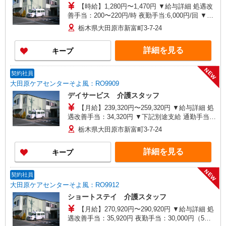
【時給】1,280円〜1,470円 ▼給与詳細 処遇改
善手当：200〜220円/時 夜勤手当:6,000円/回 ▼下
記別途支給 通勤手当 年末年始手当：380円/時 寸
栃木県大田原市新富町3-7-24
志あり：年2回（6月・12月） ※業績による ※処
遇改善手当は試用期間中(3ヶ月)は支給なし
詳細を見る
キープ
NEW
契約社員
大田原ケアセンターそよ風：RO9909
デイサービス 介護スタッフ
【月給】239,320円〜259,320円 ▼給与詳細 処
遇改善手当：34,320円 ▼下記別途支給 通勤手当
年末年始手当：380円/時 寸志あり：年2回（6月・
栃木県大田原市新富町3-7-24
12月） ※業績による 特別報酬：平均33.8万円（最
高額130万円） ※2025年6月支給実績 ※処遇改善
詳細を見る
キープ
手当は試用期間中(3ヶ月)は支給なし
NEW
契約社員
大田原ケアセンターそよ風：RO9912
ショートステイ 介護スタッフ
【月給】270,920円〜290,920円 ▼給与詳細 処
遇改善手当：35,920円 夜勤手当：30,000円（5回