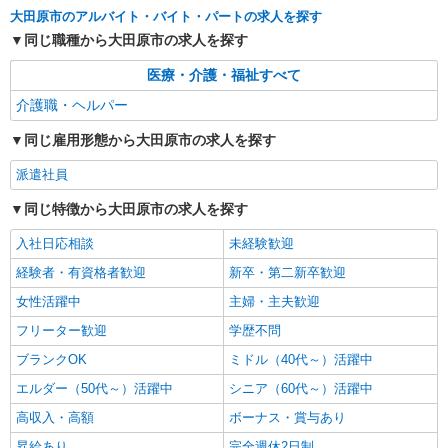
株式会社kotrio /●UT-H-2067453
大田原市のアルバイト・バイト・パートの求人を探す
いつもの家事がお仕事に！？少人数の福祉施設
同じ職種から大田原市の求人を探す
で日常サポート！
時給1500円〜2125円 ＜日払い有/週払い有/交
医療・介護・福祉すべて
通費全支給(ガソリン代含む)＞
介護職・ヘルパー
大田原市
同じ雇用形態から大田原市の求人を探す
詳細を見る
キープ
派遣社員
派遣社員
同じ特徴から大田原市の求人を探す
株式会社kotrio /●UT-H-2068373
入社日応相談
未経験歓迎
≪大田原市≫介護の現場で心を燃やせ！！！デ
イサービスSTAFF
経験者・有資格者歓迎
新卒・第二新卒歓迎
時給1500円〜2125円 ＜日払い有/週払い有/交
女性活躍中
主婦・主夫歓迎
通費全支給(ガソリン代含む)＞
フリーター歓迎
学歴不問
大田原市内多数 マイカー通勤OK
ブランクOK
ミドル（40代～）活躍中
詳細を見る
キープ
エルダー（50代～）活躍中
シニア（60代～）活躍中
高収入・高額
ボーナス・賞与あり
昇給あり
完全週休2日制