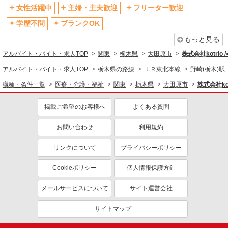
退職金・財形貯蓄制度あり
各種手当（家族・役職・インセン
女性活躍中
主婦・主夫歓迎
フリーター歓迎
ティブなど）あり
学歴不問
ブランクOK
制服貸与
研修制度あり
もっと見る
資格取得支援制度あり
アルバイト・バイト・求人TOP
関東
栃木県
大田原市
株式会社kotrio 
同じ職種から求人を探す
アルバイト・バイト・求人TOP
栃木県の路線
ＪＲ東北本線
野崎(栃木)駅
医療・介護・福祉
職種・条件一覧
医療・介護・福祉
関東
栃木県
大田原市
株式会社kot
介護職・ヘルパー
掲載ご希望のお客様へ
よくある質問
同じ特徴から求人を探す
未経験歓迎
お問い合わせ
ミドル（40代～）活躍中
利用規約
ボーナス・賞与あり
車通勤OK
リンクについて
プライバシーポリシー
交通費支給
社会保険あり
Cookieポリシー
個人情報保護方針
産休・育休取得実績あり
メールサービスについて
サイト運営会社
サイトマップ