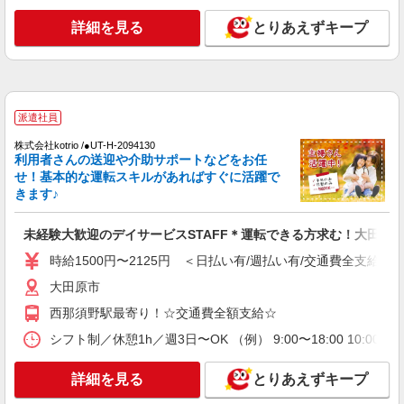
派遣社員
株式会社kotrio /●UT-H-2010080
詳細を見る
とりあえずキープ
大田原市＊少人数グルホで利用者さんと家事や
掃除など♪日払いOK
時給1500円〜2125円 ＜日払い有/週払い有/交
通費全支給(ガソリン代含む)＞
派遣社員
大田原市
株式会社kotrio /●UT-H-2094130
詳細を見る
利用者さんの送迎や介助サポートなどをお任
キープ
せ！基本的な運転スキルがあればすぐに活躍で
きます♪
派遣社員
株式会社kotrio /●UT-H-2094055
未経験大歓迎のデイサービスSTAFF＊運転できる方求む！大田原
＜面接なし＞デイサービスでリハビリ補助・送
迎など＊大田原市
時給1500円〜2125円 ＜日払い有/週払い有/交通費全支給(ガ
時給1500円〜2125円 ＜日払い有/週払い有/交
大田原市
通費全支給(ガソリン代含む)＞
西那須野駅最寄り！☆交通費全額支給☆
大田原市
シフト制／休憩1h／週3日〜OK （例） 9:00〜18:00 10:00〜1
詳細を見る
キープ
詳細を見る
とりあえずキープ
派遣社員