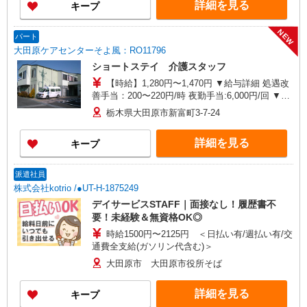
詳細を見る
キープ
NEW
パート
大田原ケアセンターそよ風：RO11796
ショートステイ 介護スタッフ
【時給】1,280円〜1,470円 ▼給与詳細 処遇改
善手当：200〜220円/時 夜勤手当:6,000円/回 ▼下
記別途支給 通勤手当 年末年始手当：380円/時 寸
栃木県大田原市新富町3-7-24
志あり：年2回（6月・12月） ※業績による ※処
遇改善手当は試用期間中(3ヶ月)は支給なし
詳細を見る
キープ
派遣社員
株式会社kotrio /●UT-H-1875249
デイサービスSTAFF｜面接なし！履歴書不
要！未経験＆無資格OK◎
時給1500円〜2125円 ＜日払い有/週払い有/交
通費全支給(ガソリン代含む)＞
大田原市 大田原市役所そば
詳細を見る
キープ