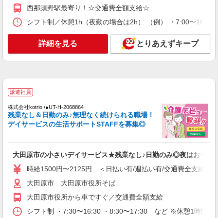
派遣社員
西那須野駅最寄り！☆交通費全額支給☆
株式会社kotrio /●UT-H-2067383
シフト制／休憩1h（夜勤の場合は2h） （例） ・7:00〜16:00 ・
大田原市/未経験OK★誰かの支えになれる人
に！グルホの世話人♪
詳細を見る
とりあえずキープ
時給1500円〜2125円 ＜日払い有/週払い有/交
通費全支給(ガソリン代含む)＞
大田原市
詳細を見る
キープ
派遣社員
株式会社kotrio /●UT-H-2068864
派遣社員
残業なし＆日勤のみ♪無理なく続けられる職場！
株式会社kotrio /●UT-H-2028496
デイサービスの生活サポートSTAFFを募集◎
≪大田原市≫日勤のみ＆残業ナシ！お迎えに間
に合うデイサービス
大田原市の小さいデイサービス★残業なし♪日勤のみ◎夜はおうち
時給1500円〜2125円 ＜日払い有/週払い有/交
通費全支給(ガソリン代含む)＞
時給1500円〜2125円 ＜日払い有/週払い有/交通費全支給(ガ
大田原市
大田原市 大田原市役所そば
詳細を見る
大田原市役所から車ですぐ／交通費全額支給
キープ
シフト制 ・7:30〜16:30 ・8:30〜17:30 など ※休憩1時間