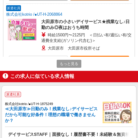
派遣社員
株式会社kotrio /●UT-H-2068864
大田原市の小さいデイサービス★残業なし♪日
勤のみ◎夜はおうち時間
時給1500円〜2125円 ＜日払い有/週払い有/交
通費全支給(ガソリン代含む)＞
大田原市 大田原市役所そば
詳細を見る
キープ
もっと見る
この求人に似ている求人情報
派遣社員
株式会社kotrio /●UT-H-1733485
大田原市＊自分のペースでゆったり働こう＊サ
派遣社員
高住STAFF
時給1500円〜2125円 ＜日払い有/週払い有/交
株式会社kotrio /●UT-H-1875249
通費全支給(ガソリン代含む)＞
≪大田原市≫日勤のみ！残業なし♪デイサービス
だから可能な好条件！理想の職場で働きません
大田原市内多数 マイカー通勤OK
か？
詳細を見る
キープ
デイサービスSTAFF｜面接なし！履歴書不要！未経験＆無資格OK