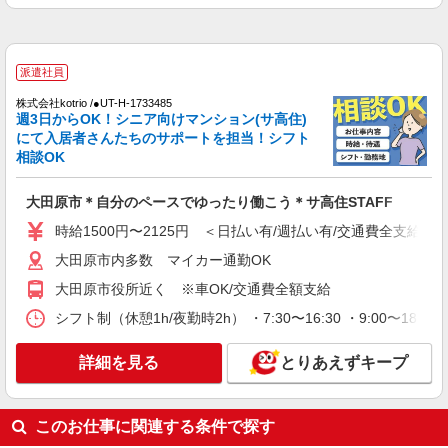
株式会社kotrio /●UT-H-1977803
大田原市≫日払いですぐゲッツ！グルホで家
事・生活サポートなど
派遣社員
時給1500円〜2125円 ＜日払い有/週払い有/交
通費全支給(ガソリン代含む)＞
株式会社kotrio /●UT-H-1733485
週3日からOK！シニア向けマンション(サ高住)
大田原市
にて入居者さんたちのサポートを担当！シフト
相談OK
詳細を見る
キープ
大田原市＊自分のペースでゆったり働こう＊サ高住STAFF
派遣社員
時給1500円〜2125円 ＜日払い有/週払い有/交通費全支給(ガ
株式会社kotrio /●UT-H-1733241
＜大田原市＞障がい者デイサービスSTAFF＊
大田原市内多数 マイカー通勤OK
40代・50代も活躍中
大田原市役所近く ※車OK/交通費全額支給
時給1500円〜2125円 ＜日払い有/週払い有/交
シフト制（休憩1h/夜勤時2h） ・7:30〜16:30 ・9:00〜18:
通費全支給(ガソリン代含む)＞
大田原市内多数 マイカー通勤OK
詳細を見る
とりあえずキープ
詳細を見る
キープ
このお仕事に関連する条件で探す
派遣社員