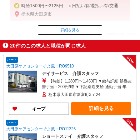
時給1500円〜2125円 ＜日払い有/週払い有/交通費
全支給(ガソリン代含む)＞
栃木県大田原市
詳細を見る
ID：AE0610047133
20
件のこの求人と職種が同じ求人
掲載期間終了
NEW
パート
大田原ケアセンターそよ風：RO9510
デイサービス 介護スタッフ
【時給】1,280円〜1,450円 ▼給与詳細 処遇改
善手当：200円/時 ▼下記別途支給 通勤手当 年末
年始手当：380円/時 寸志あり：年2回（6月・12
栃木県大田原市新富町3-7-24
月） ※業績による ※処遇改善手当は試用期間中(3
ヶ月)は支給なし
詳細を見る
キープ
NEW
パート
大田原ケアセンターそよ風：RO11325
ショートステイ 介護スタッフ