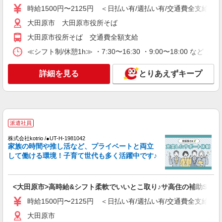
時給1500円〜2125円 ＜日払い有/週払い有/交通費全支給(ガ
派遣社員
株式会社kotrio /●UT-H-1981042
大田原市 大田原市役所そば
<大田原市>高時給&シフト柔軟でいいとこ取り
大田原市役所そば 交通費全額支給
♪サ高住の補助STAFF
≪シフト制/休憩1h≫ ・7:30〜16:30 ・9:00〜18:00 など 
時給1500円〜2125円 ＜日払い有/週払い有/交
通費全支給(ガソリン代含む)＞
詳細を見る
とりあえずキープ
大田原市
詳細を見る
キープ
派遣社員
派遣社員
株式会社kotrio /●UT-H-2094130
株式会社kotrio /●UT-H-1981042
未経験大歓迎のデイサービスSTAFF＊運転で
家族の時間や推し活など、プライベートと両立
きる方求む！大田原市
して働ける環境！子育て世代も多く活躍中です♪
時給1500円〜2125円 ＜日払い有/週払い有/交
通費全支給(ガソリン代含む)＞
大田原市
<大田原市>高時給&シフト柔軟でいいとこ取り♪サ高住の補助STAF
時給1500円〜2125円 ＜日払い有/週払い有/交通費全支給(ガ
詳細を見る
キープ
大田原市