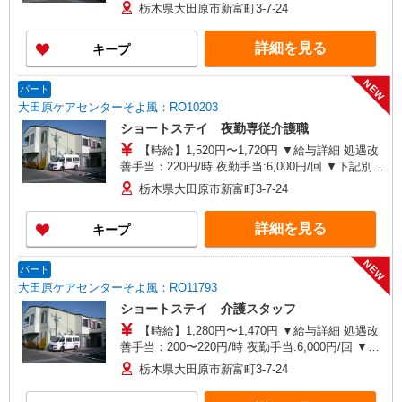
分） ※6回目以降は1回6,000円支給 ▼下記別途支
栃木県大田原市新富町3-7-24
給 通勤手当 年末年始手当：380円/時 寸志あり：
年2回（6月・12月） ※業績による 特別報酬：平
詳細を見る
キープ
均34.1万円（最高額135万円） ※2025年6月支給実
績 ※処遇改善手当は試用期間中(3ヶ月)は支給なし
NEW
パート
大田原ケアセンターそよ風：RO10203
ショートステイ 夜勤専従介護職
【時給】1,520円〜1,720円 ▼給与詳細 処遇改
善手当：220円/時 夜勤手当:6,000円/回 ▼下記別途
支給 通勤手当 年末年始手当：380円/時 寸志あ
栃木県大田原市新富町3-7-24
り：年2回（6月・12月） ※業績による ※処遇改
善手当は試用期間中(3ヶ月)は支給なし
詳細を見る
キープ
NEW
パート
大田原ケアセンターそよ風：RO11793
ショートステイ 介護スタッフ
【時給】1,280円〜1,470円 ▼給与詳細 処遇改
善手当：200〜220円/時 夜勤手当:6,000円/回 ▼下
記別途支給 通勤手当 年末年始手当：380円/時 寸
栃木県大田原市新富町3-7-24
志あり：年2回（6月・12月） ※業績による ※処
遇改善手当は試用期間中(3ヶ月)は支給なし