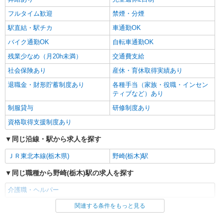
フルタイム歓迎
禁煙・分煙
駅直結・駅チカ
車通勤OK
バイク通勤OK
自転車通勤OK
残業少なめ（月20h未満）
交通費支給
社会保険あり
産休・育休取得実績あり
退職金・財形貯蓄制度あり
各種手当（家族・役職・インセン
ティブなど）あり
制服貸与
研修制度あり
資格取得支援制度あり
同じ沿線・駅から求人を探す
ＪＲ東北本線(栃木県)
野崎(栃木)駅
同じ職種から野崎(栃木)駅の求人を探す
介護職・ヘルパー
関連する条件をもっと見る
同じ雇用形態から野崎(栃木)駅の求人を探す