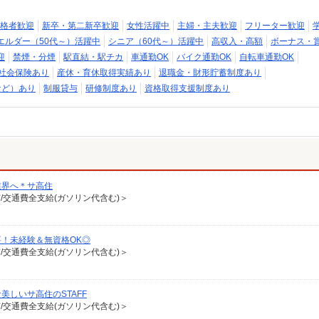
格者歓迎
新卒・第二新卒歓迎
女性活躍中
主婦・主夫歓迎
フリーター歓迎
エルダー（50代～）活躍中
シニア（60代～）活躍中
高収入・高額
ボーナス・
迎
禁煙・分煙
駅直結・駅チカ
車通勤OK
バイク通勤OK
自転車通勤OK
社会保険あり
産休・育休取得実績あり
退職金・財形貯蓄制度あり
など）あり
制服貸与
研修制度あり
資格取得支援制度あり
業界へ＊サ高住
有/交通費全支給(ガソリン代含む)＞
要！未経験＆無資格OK◎
有/交通費全支給(ガソリン代含む)＞
しいサ高住のSTAFF
有/交通費全支給(ガソリン代含む)＞