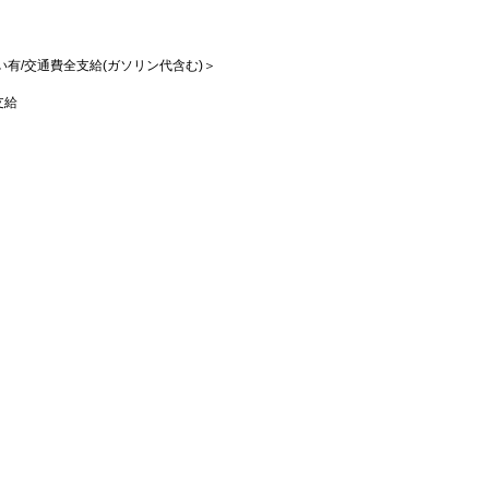
払い有/交通費全支給(ガソリン代含む)＞
支給