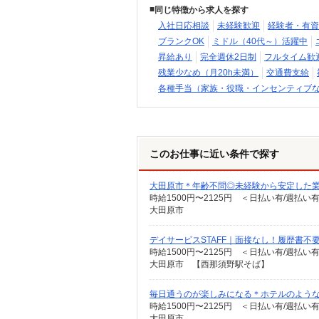
同じ特徴から求人を探す
入社日応相談
未経験歓迎
経験者・有資
ブランクOK
ミドル（40代～）活躍中
昇給あり
完全週休2日制
フルタイム歓
残業少なめ（月20h未満）
交通費支給
各種手当（家族・役職・インセンティブ
このお仕事に近い条件で探す
大田原市＊年齢不問◎未経験から安定した
時給1500円〜2125円 ＜日払い有/週払い
大田原市
デイサービスSTAFF｜面接なし！履歴書不
時給1500円〜2125円 ＜日払い有/週払い
大田原市 【西那須野駅そば】
毎日通うのが楽しみになる＊ホテルのような美
時給1500円〜2125円 ＜日払い有/週払い
大田原市