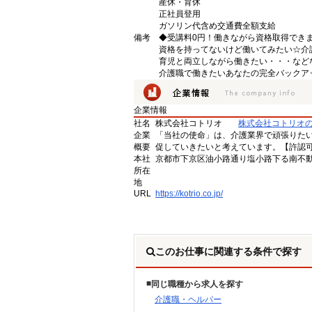
産休・育休
正社員登用
ガソリン代含め交通費全額支給
備考
◆受講料0円！働きながら資格取得でき
資格を持ってないけど働いてみたい☆介
育児と両立しながら働きたい・・・など
介護職で働きたいあなたの完全バックア
企業情報
社名
株式会社コトリオ
株式会社コトリオ
企業
「当社の使命」は、介護業界で頑張りた
概要
促していきたいと考えています。【許認可番号】
本社
京都市下京区油小路通り塩小路下る南不動
所在
地
URL
https://kotrio.co.jp/
このお仕事に関連する条件で探す
同じ職種から求人を探す
介護職・ヘルパー