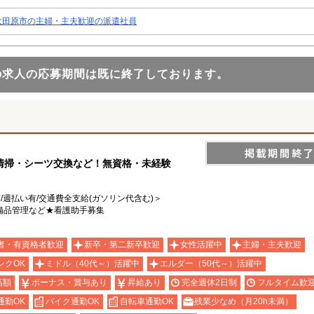
大田原市の主婦・主夫歓迎の派遣社員
の求人の応募期間は既に終了しております。
清掃・シーツ交換など！無資格・未経験
有/週払い有/交通費全支給(ガソリン代含む)＞
備品管理など★看護助手募集
者・有資格者歓迎
新卒・第二新卒歓迎
女性活躍中
主婦・主夫歓迎
ンクOK
ミドル（40代～）活躍中
エルダー（50代～）活躍中
高額
ボーナス・賞与あり
昇給あり
完全週休2日制
フルタイム歓
通勤OK
バイク通勤OK
自転車通勤OK
残業少なめ（月20h未満）