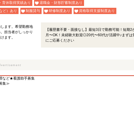
・育休取得実績あり
退職金・財形貯蓄制度あり
など）あり
制服貸与
研修制度あり
資格取得支援制度あり
内します。希望勤務地
【履歴書不要・面接なし】最短3日で勤務可能！短期2
い。担当者がしっかり
月〜OK！未経験大歓迎◎20代〜60代が活躍中♪まずは
頂けます。
にご応募ください
理など★看護助手募集
募集≫