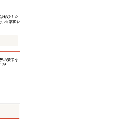
はぜひ！☆
たい☆家事や
界の繁栄を
126