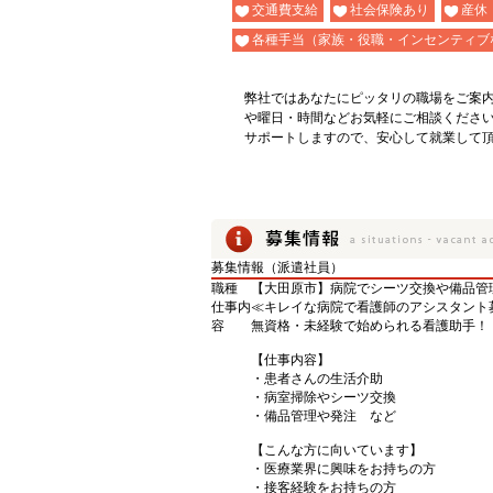
交通費支給
社会保険あり
産休
各種手当（家族・役職・インセンティブ
弊社ではあなたにピッタリの職場をご案
や曜日・時間などお気軽にご相談くださ
サポートしますので、安心して就業して
募集情報（派遣社員）
職種
【大田原市】病院でシーツ交換や備品管
仕事内
≪キレイな病院で看護師のアシスタント
容
無資格・未経験で始められる看護助手！
【仕事内容】
・患者さんの生活介助
・病室掃除やシーツ交換
・備品管理や発注 など
【こんな方に向いています】
・医療業界に興味をお持ちの方
・接客経験をお持ちの方