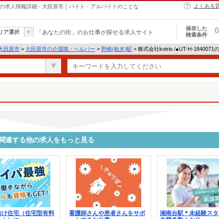
よくある
・ヘルパーの求人情報詳細 - 大田原市｜バイト・アルバイトのことな
保存した
0
リア選択
「あなたの街」のお仕事が探せる求人サイト
検索条件
大田原市
>
大田原市の介護職・ヘルパー
>
野崎(栃木)駅
> 株式会社kotrio /●UT-H-1840
0071に関連する他の求人をもっと見る
向け住宅（住宅型有料
看護師さんや患者さんをサポ
湘南台駅＊未経験スタ