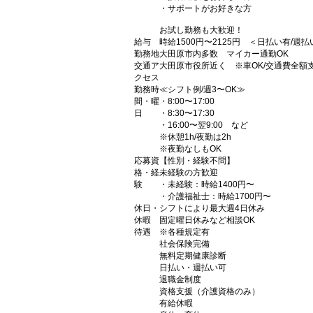
・サポートがお好きな方
お試し勤務も大歓迎！
給与
時給1500円〜2125円 ＜日払い有/週
勤務地
大田原市内多数 マイカー通勤OK
交通ア
大田原市役所近く ※車OK/交通費全額
クセス
勤務時
≪シフト例/週3〜OK≫
間・曜
・8:00〜17:00
日
・8:30〜17:30
・16:00〜翌9:00 など
※休憩1h/夜勤は2h
※夜勤なしもOK
応募資
【性別・経験不問】
格・経
未経験の方歓迎
験
・未経験：時給1400円〜
・介護福祉士：時給1700円〜
休日・
シフトにより最大週4日休み
休暇
固定曜日休みなど相談OK
待遇
※各種規定有
社会保険完備
無料定期健康診断
日払い・週払い可
退職金制度
資格支援（介護資格のみ）
有給休暇