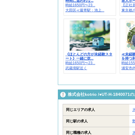
時間に追われな...
老人ホー
時給1650円〜23...
【正社員】
大田区≪最寄駅：池上...
東京都
《ほとんどの方が未経験スタ
≪未経験
ート》一緒に炊...
を持つ利用
時給1650円〜23...
時給155
武蔵境駅近く
浦安市内
株式会社kotrio /●UT-H-184
同じエリアの求人
同じ駅の求人
同じ職種の求人