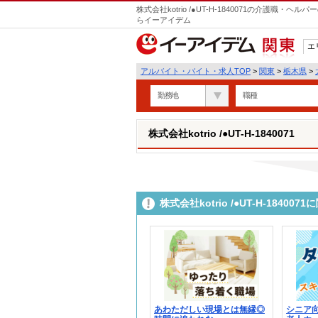
株式会社kotrio /●UT-H-1840071の介護職
らイーアイデム
エ
関東
アルバイト・バイト・求人TOP
>
関東
>
栃木県
>
勤務地
職種
株式会社kotrio /●UT-H-1840071
株式会社kotrio /●UT-H-184
あわただしい現場とは無縁◎
シニア