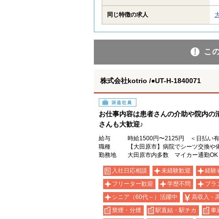
同じ特徴の求人
こ
株式会社kotrio /●UT-H-1840071
派遣社員
お仕事内容は患者さんの介助や院内の
さんも大歓迎♪
給与
時給1500円〜2125円 ＜日払い
職種
【大田原市】病院でシーツ交換や
勤務地
大田原市内多数 マイカー通勤OK
入社日応相談
未経験歓迎
経験
フリーター歓迎
学歴不問
ブラ
シニア（60代～）活躍中
高収入・
禁煙・分煙
駅直結・駅チカ
車