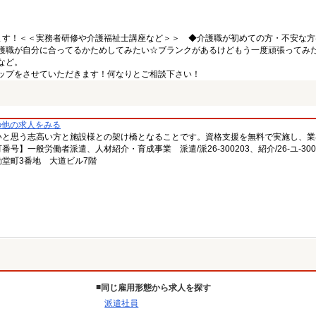
ます！＜＜実務者研修や介護福祉士講座など＞＞ ◆介護職が初めての方・不安な方
護職が自分に合ってるかためしてみたい☆ブランクがあるけどもう一度頑張ってみ
など。
ップをさせていただきます！何なりとご相談下さい！
の他の求人をみる
いと思う志高い方と施設様との架け橋となることです。資格支援を無料で実施し、業
一般労働者派遣、人材紹介・育成事業 派遣/派26-300203、紹介/26-ユ-300
堂町3番地 大道ビル7階
同じ雇用形態から求人を探す
派遣社員