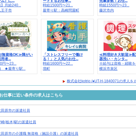
ム）に...
ートするお仕事...
先輩多数！お仕...
月給240...
時給1500円〜21...
時給1550円〜23...
八王子市
最寄り駅：高崎問屋町
藤沢市内
/無資格OK≫障がい
「ストレスフリーで働け
≪料理好き大歓迎≫配
者...
る！」と人気のお仕...
器洗い・カンタ...
0円〜23...
時給1600円〜22...
※給与は資格・経験を..
 ★最寄り駅...
境町
横浜市泉区
株式会社kotrio /●UT-H-1840071の求
0071のお仕事に近い条件の求人はこちら
大田原市の派遣社員
野崎(栃木)駅の派遣社員
大田原市の介護職 無資格（施設介護）の派遣社員