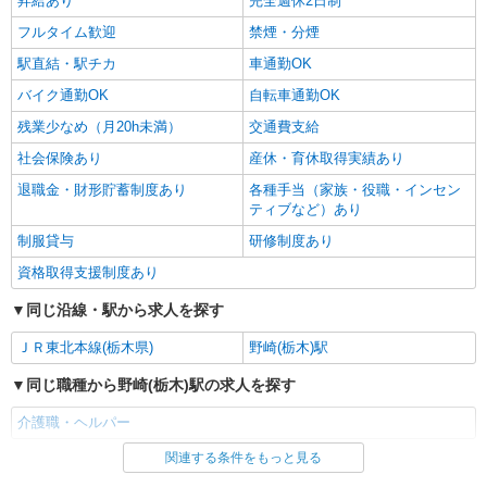
昇給あり
完全週休2日制
大田原市
フルタイム歓迎
禁煙・分煙
駅直結・駅チカ
車通勤OK
詳細を見る
キープ
バイク通勤OK
自転車通勤OK
残業少なめ（月20h未満）
交通費支給
社会保険あり
産休・育休取得実績あり
退職金・財形貯蓄制度あり
各種手当（家族・役職・インセン
ティブなど）あり
制服貸与
研修制度あり
資格取得支援制度あり
同じ沿線・駅から求人を探す
ＪＲ東北本線(栃木県)
野崎(栃木)駅
同じ職種から野崎(栃木)駅の求人を探す
介護職・ヘルパー
関連する条件をもっと見る
同じ雇用形態から野崎(栃木)駅の求人を探す