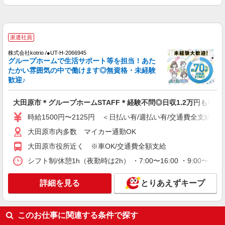
通費全支給(ガソリン代含む)＞
大田原市
派遣社員
詳細を見る
キープ
株式会社kotrio /●UT-H-2066945
グループホームで生活サポート等を担当！あた
派遣社員
たかい雰囲気の中で働けます◎無資格・未経験
株式会社kotrio /●UT-H-2067453
歓迎♪
いつもの家事がお仕事に！？少人数の福祉施設
で日常サポート！
大田原市＊グループホームSTAFF＊経験不問◎日収1.2万円も可
時給1500円〜2125円 ＜日払い有/週払い有/交
時給1500円〜2125円 ＜日払い有/週払い有/交通費全支給(ガ
通費全支給(ガソリン代含む)＞
大田原市
大田原市内多数 マイカー通勤OK
大田原市役所近く ※車OK/交通費全額支給
詳細を見る
キープ
シフト制/休憩1h（夜勤時は2h） ・7:00〜16:00 ・9:00〜18:
派遣社員
詳細を見る
とりあえずキープ
株式会社kotrio /●UT-H-1981042
<大田原市>高時給&シフト柔軟でいいとこ取り
♪サ高住の補助STAFF
このお仕事に関連する条件で探す
時給1500円〜2125円 ＜日払い有/週払い有/交