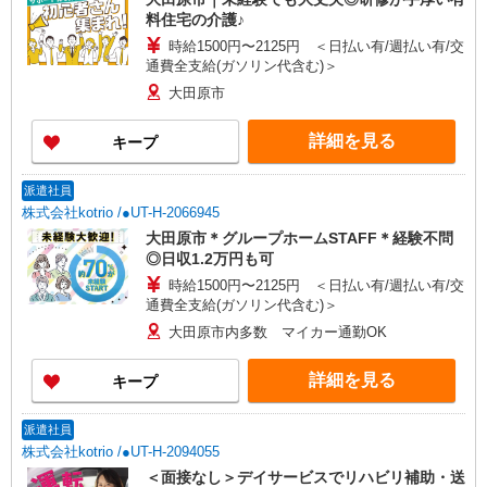
料住宅の介護♪
時給1500円〜2125円 ＜日払い有/週払い有/交
通費全支給(ガソリン代含む)＞
大田原市
詳細を見る
キープ
派遣社員
株式会社kotrio /●UT-H-2066945
大田原市＊グループホームSTAFF＊経験不問
◎日収1.2万円も可
時給1500円〜2125円 ＜日払い有/週払い有/交
通費全支給(ガソリン代含む)＞
大田原市内多数 マイカー通勤OK
詳細を見る
キープ
派遣社員
株式会社kotrio /●UT-H-2094055
＜面接なし＞デイサービスでリハビリ補助・送