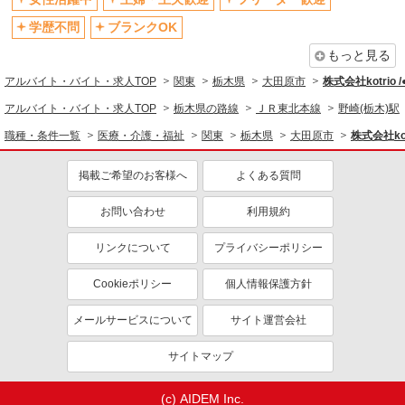
退職金・財形貯蓄制度あり
各種手当（家族・役職・インセン
ティブなど）あり
学歴不問
ブランクOK
制服貸与
研修制度あり
もっと見る
資格取得支援制度あり
アルバイト・バイト・求人TOP
関東
栃木県
大田原市
株式会社kotrio 
同じ職種から求人を探す
アルバイト・バイト・求人TOP
栃木県の路線
ＪＲ東北本線
野崎(栃木)駅
職種・条件一覧
医療・介護・福祉
関東
栃木県
大田原市
株式会社kot
医療・介護・福祉
介護職・ヘルパー
掲載ご希望のお客様へ
よくある質問
同じ特徴から求人を探す
お問い合わせ
利用規約
未経験歓迎
ミドル（40代～）活躍中
リンクについて
プライバシーポリシー
ボーナス・賞与あり
車通勤OK
交通費支給
社会保険あり
Cookieポリシー
個人情報保護方針
産休・育休取得実績あり
メールサービスについて
サイト運営会社
サイトマップ
(c) AIDEM Inc.