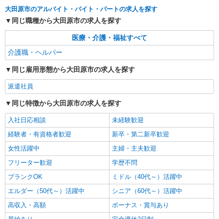
通費全支給(ガソリン代含む)＞
大田原市のアルバイト・バイト・パートの求人を探す
大田原市
同じ職種から大田原市の求人を探す
詳細を見る
キープ
医療・介護・福祉すべて
介護職・ヘルパー
派遣社員
株式会社kotrio /●UT-H-2093971
同じ雇用形態から大田原市の求人を探す
＼健康的に働こう／利用者さんと一緒に体操や
派遣社員
リハビリサポート等
時給1500円〜2125円 ＜日払い有/週払い有/交
同じ特徴から大田原市の求人を探す
通費全支給(ガソリン代含む)＞
入社日応相談
未経験歓迎
大田原市
経験者・有資格者歓迎
新卒・第二新卒歓迎
詳細を見る
キープ
女性活躍中
主婦・主夫歓迎
フリーター歓迎
学歴不問
派遣社員
株式会社kotrio /●UT-H-1875970
ブランクOK
ミドル（40代～）活躍中
デイサービスSTAFF＊日払いOK！推し活の軍
エルダー（50代～）活躍中
シニア（60代～）活躍中
資金も即ゲット◎
高収入・高額
ボーナス・賞与あり
時給1500円〜2125円 ＜日払い有/週払い有/交
通費全支給(ガソリン代含む)＞