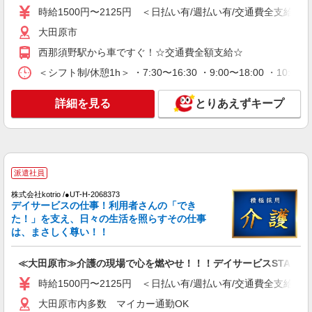
時給1500円〜2125円 ＜日払い有/週払い有/交通費全支給(ガ
時給1500円〜2125円 ＜日払い有/週払い有/交
通費全支給(ガソリン代含む)＞
大田原市
大田原市
西那須野駅から車ですぐ！☆交通費全額支給☆
＜シフト制/休憩1h＞ ・7:30〜16:30 ・9:00〜18:00 ・10:0
詳細を見る
キープ
詳細を見る
とりあえずキープ
派遣社員
株式会社kotrio /●UT-H-1733241
＜大田原市＞障がい者デイサービスSTAFF＊
40代・50代も活躍中
時給1500円〜2125円 ＜日払い有/週払い有/交
派遣社員
通費全支給(ガソリン代含む)＞
株式会社kotrio /●UT-H-2068373
大田原市内多数 マイカー通勤OK
デイサービスの仕事！利用者さんの「でき
た！」を支え、日々の生活を照らすその仕事
詳細を見る
キープ
は、まさしく尊い！！
派遣社員
≪大田原市≫介護の現場で心を燃やせ！！！デイサービスSTAFF
株式会社kotrio /●UT-H-1732576
時給1500円〜2125円 ＜日払い有/週払い有/交通費全支給(ガ
残業キャンセル界隈♪ゆったりとした生活介助
や見守り！大田原市
大田原市内多数 マイカー通勤OK