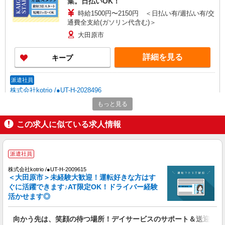
集。日払いOK！
時給1500円〜2150円 ＜日払い有/週払い有/交
通費全支給(ガソリン代含む)＞
大田原市
詳細を見る
キープ
派遣社員
株式会社kotrio /●UT-H-2028496
≪大田原市≫日勤のみ＆残業ナシ！お迎えに間
もっと見る
に合うデイサービス
この求人に似ている求人情報
時給1500円〜2125円 ＜日払い有/週払い有/交
通費全支給(ガソリン代含む)＞
大田原市
派遣社員
詳細を見る
キープ
株式会社kotrio /●UT-H-2009615
＜大田原市＞未経験大歓迎！運転好きな方はす
ぐに活躍できます♪AT限定OK！ドライバー経験
派遣社員
活かせます◎
株式会社kotrio /●UT-H-2011870
≪大田原市≫夜勤なし！未経験・ブランクOK
向かう先は、笑顔の待つ場所！デイサービスのサポート＆送迎STA
のデイスタッフ