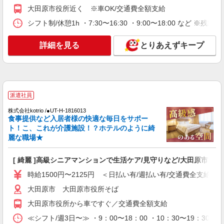
時給1500円〜2125円 ＜日払い有/週払い有/交
大田原市役所近く ※車OK/交通費全額支給
通費全支給(ガソリン代含む)＞
シフト制/休憩1h ・7:30〜16:30 ・9:00〜18:00 など ※残業
大田原市内多数 マイカー通勤OK
詳細を見る
とりあえずキープ
詳細を見る
キープ
派遣社員
株式会社kotrio /●UT-H-1876081
デイサービスSTAFF｜面接なし！履歴書不
派遣社員
要！未経験＆無資格OK◎
株式会社kotrio /●UT-H-1816013
時給1500円〜2125円 ＜日払い有/週払い有/交
食事提供など入居者様の快適な毎日をサポー
通費全支給(ガソリン代含む)＞
ト！こ、これが介護施設！？ホテルのように綺
大田原市 【西那須野駅そば】
麗な職場★
詳細を見る
キープ
[ 綺麗 ]高級シニアマンションで生活ケア/見守りなど/大田原市
時給1500円〜2125円 ＜日払い有/週払い有/交通費全支給(ガ
派遣社員
大田原市 大田原市役所そば
株式会社kotrio /●UT-H-2005855
大田原市役所から車ですぐ／交通費全額支給
大田原市★シフト柔軟で長く働きやすいシニア
向けマンション
≪シフト/週3日〜≫ ・9：00〜18：00 ・10：30〜19：30 