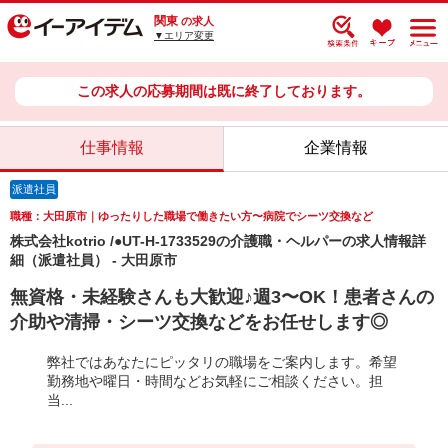
関東
の求人
▼エリア変更
この求人の応募期間は既に終了しております。
仕事情報
企業情報
派遣社員
職種：大田原市｜ゆったりした職場で働きたい方〜病院でシーツ交換など
株式会社kotrio /●UT-H-1733529の介護職・ヘルパーの求人情報詳
細（派遣社員） - 大田原市
無資格・未経験さんも大歓迎♪週3〜OK！患者さんの
介助や清掃・シーツ交換などをお任せします◎
弊社ではあなたにピッタリの職場をご案内します。希望
勤務地や曜日・時間などお気軽にご相談ください。担
当...