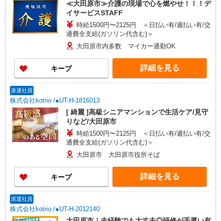
≪大田原市≫介護の現場で心を燃やせ！！！デ
イサービスSTAFF
時給1500円〜2125円 ＜日払い有/週払い有/交
通費全支給(ガソリン代含む)＞
大田原市内多数 マイカー通勤OK
詳細を見る
キープ
派遣社員
株式会社kotrio /●UT-H-1816013
[ 綺麗 ]高級シニアマンションで生活ケア/見守
りなど/大田原市
時給1500円〜2125円 ＜日払い有/週払い有/交
通費全支給(ガソリン代含む)＞
大田原市 大田原市役所そば
詳細を見る
キープ
派遣社員
株式会社kotrio /●UT-H-2012140
大田原市｜未経験でも大丈夫◎研修が手厚い有