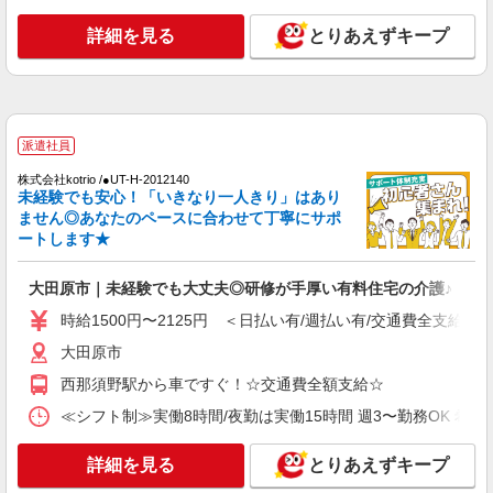
時給1500円〜2125円 ＜日払い有/週払い有/交
通費全支給(ガソリン代含む)＞
詳細を見る
とりあえずキープ
大田原市
詳細を見る
キープ
派遣社員
派遣社員
株式会社kotrio /●UT-H-2067124
株式会社kotrio /●UT-H-2012140
未経験でも安心！「いきなり一人きり」はあり
大田原市≫家庭的でこぢんまりしたグルホ＊家
ません◎あなたのペースに合わせて丁寧にサポ
事サポートなど
ートします★
時給1500円〜2125円 ＜日払い有/週払い有/交
通費全支給(ガソリン代含む)＞
大田原市｜未経験でも大丈夫◎研修が手厚い有料住宅の介護♪
大田原市内多数 マイカー通勤OK
時給1500円〜2125円 ＜日払い有/週払い有/交通費全支給(ガ
詳細を見る
キープ
大田原市
西那須野駅から車ですぐ！☆交通費全額支給☆
派遣社員
株式会社kotrio /●UT-H-2010080
≪シフト制≫実働8時間/夜勤は実働15時間 週3〜勤務OK 希望シフト制 
大田原市＊少人数グルホで利用者さんと家事や
掃除など♪日払いOK
詳細を見る
とりあえずキープ
時給1500円〜2125円 ＜日払い有/週払い有/交