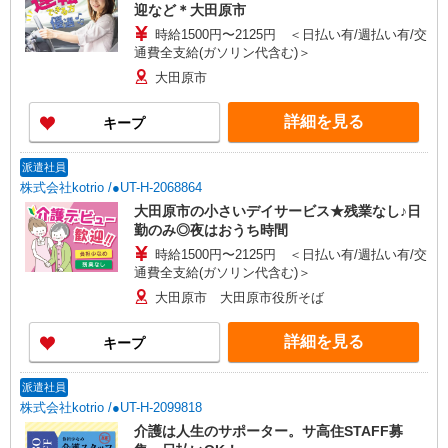
迎など＊大田原市
時給1500円〜2125円 ＜日払い有/週払い有/交
通費全支給(ガソリン代含む)＞
大田原市
詳細を見る
キープ
派遣社員
株式会社kotrio /●UT-H-2068864
大田原市の小さいデイサービス★残業なし♪日
勤のみ◎夜はおうち時間
時給1500円〜2125円 ＜日払い有/週払い有/交
通費全支給(ガソリン代含む)＞
大田原市 大田原市役所そば
詳細を見る
キープ
派遣社員
株式会社kotrio /●UT-H-2099818
介護は人生のサポーター。サ高住STAFF募