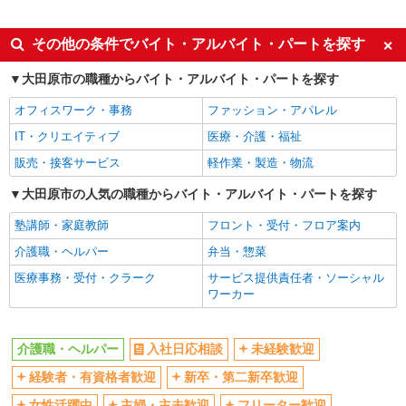
派遣社員
同じ特徴から野崎(栃木)駅の求人を探す
その他の条件でバイト・アルバイト・パートを探す
入社日応相談
未経験歓迎
大田原市の職種からバイト・アルバイト・パートを探す
経験者・有資格者歓迎
新卒・第二新卒歓迎
オフィスワーク・事務
ファッション・アパレル
女性活躍中
主婦・主夫歓迎
IT・クリエイティブ
医療・介護・福祉
フリーター歓迎
学歴不問
販売・接客サービス
軽作業・製造・物流
ブランクOK
ミドル（40代～）活躍中
大田原市の人気の職種からバイト・アルバイト・パートを探す
エルダー（50代～）活躍中
シニア（60代～）活躍中
塾講師・家庭教師
フロント・受付・フロア案内
高収入・高額
ボーナス・賞与あり
介護職・ヘルパー
弁当・惣菜
昇給あり
完全週休2日制
医療事務・受付・クラーク
サービス提供責任者・ソーシャル
フルタイム歓迎
禁煙・分煙
ワーカー
駅直結・駅チカ
車通勤OK
バイク通勤OK
自転車通勤OK
介護職・ヘルパー
入社日応相談
未経験歓迎
残業少なめ（月20h未満）
交通費支給
経験者・有資格者歓迎
新卒・第二新卒歓迎
社会保険あり
産休・育休取得実績あり
女性活躍中
主婦・主夫歓迎
フリーター歓迎