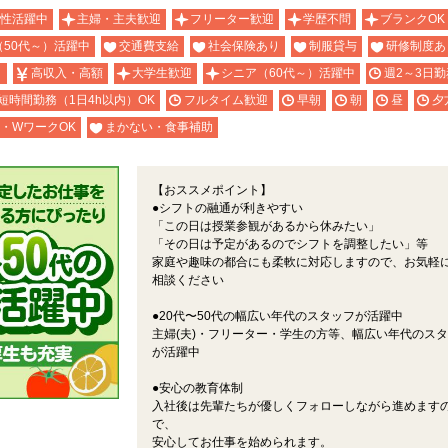
性活躍中
主婦・主夫歓迎
フリーター歓迎
学歴不問
ブランクOK
（50代～）活躍中
交通費支給
社会保険あり
制服貸与
研修制度あ
り
高収入・高額
大学生歓迎
シニア（60代～）活躍中
週2～3日勤
短時間勤務（1日4h以内）OK
フルタイム歓迎
早朝
朝
昼
夕
・WワークOK
まかない・食事補助
【おススメポイント】
●シフトの融通が利きやすい
「この日は授業参観があるから休みたい」
「その日は予定があるのでシフトを調整したい」等
家庭や趣味の都合にも柔軟に対応しますので、お気軽
相談ください
●20代〜50代の幅広い年代のスタッフが活躍中
主婦(夫)・フリーター・学生の方等、幅広い年代のス
が活躍中
●安心の教育体制
入社後は先輩たちが優しくフォローしながら進めます
で、
安心してお仕事を始められます。