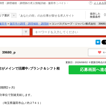
よくある
の調理・調理補助・調理師の求人情報詳細 - 蓮田市｜バイト・
保存した
0
リア選択
「あなたの街」のお仕事が探せる求人サイト
検索条件
蓮田市
>
蓮田市の調理・調理補助・調理師
> コンパスグループ・ジャパン株式会社 39680
9680_p
キ
更新日：2026/08/02 ※更新日時点
方がメインで活躍中♪ブランク＆シフト相
応募画面へ進
用期間2ヶ月)
分単位で別途支給します。
 （埼玉県蓮田市山ノ内２?４１）