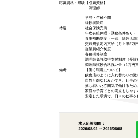
応募資格・経験
【必須資格】
・調理師
学歴・年齢不問
経験者歓迎
待遇
社会保険完備
年次有給休暇（勤務条件あり）
食事補助制度（一部、除外店舗
交通費規定内支給（月上限5万
従業員紹介制度
各種研修制度
調理師免許取得支援制度（受験
調理師試験合格祝い金（1万円
備考
【働く環境について】
飲食店のように入れ替わりの激
自然と顔なじみができ、仕事の
落ち着いた雰囲気で働けるため
家庭や子育てとの両立もしやす
安定した環境で、日々の仕事を
求人応募期間 ：
2026/08/02 ～ 2026/08/08