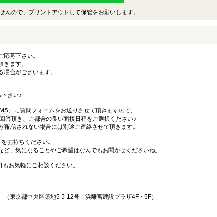
せんので、プリントアウトして保管をお願いします。
ご応募下さい。
頂きます。
る場合がございます。
下さい♪
SMS）に質問フォームをお送りさせて頂きますので、
答頂き、ご都合の良い面接日程をご選択ください♪
Sが配信されない場合には別途ご連絡させて頂きます。
）をお持ちください。
など、気になることやご希望はなんでもお聞かせくださいね。
始日もお気軽にご相談ください。
東京都中央区築地5-5-12号 浜離宮建設プラザ4F・5F）