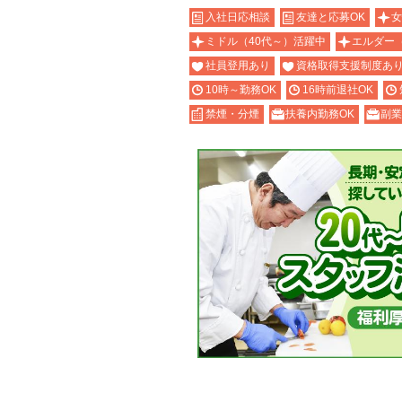
入社日応相談
友達と応募OK
女
ミドル（40代～）活躍中
エルダー
社員登用あり
資格取得支援制度あ
10時～勤務OK
16時前退社OK
禁煙・分煙
扶養内勤務OK
副業