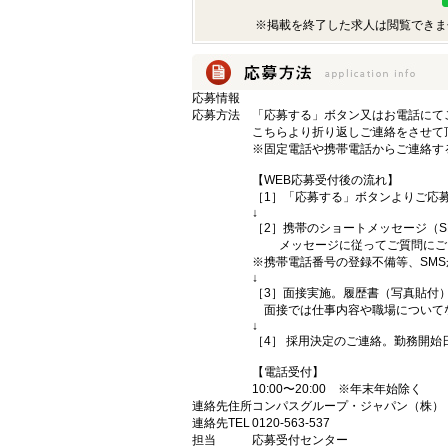
※掲載を終了した求人は閲覧できま
応募情報
応募方法
「応募する」ボタン又はお電話にて
こちらより折り返しご連絡をさせて
※固定電話や携帯電話からご連絡す
【WEB応募受付後の流れ】
［1］「応募する」ボタンよりご応募
↓
［2］携帯のショートメッセージ（
メッセージに従ってご質問にご回
※携帯電話番号の登録不備等、SM
↓
［3］面接実施。履歴書（写真貼付
面接では仕事内容や職場について
↓
［4］ 採用決定のご連絡。勤務開
【電話受付】
10:00〜20:00 ※年末年始除く
連絡先住所
コンパスグループ・ジャパン（株） （
連絡先TEL
0120-563-537
担当
応募受付センター