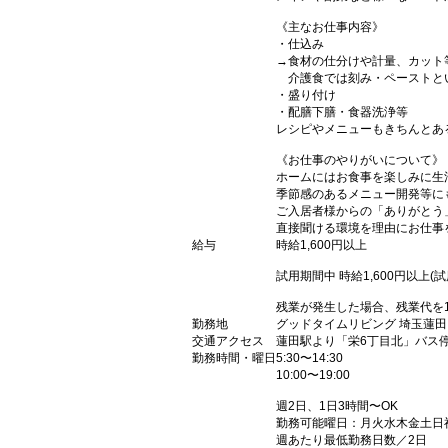
《主なお仕事内容》
・仕込み
→食材の仕分けや計量、カット
介護食では刻み・ペーストと
・盛り付け
・配膳下膳・食器洗浄等
レシピやメニューもきちんとあ
《お仕事のやりがいについて》
ホームにはお食事を楽しみに生
季節感のあるメニュー開発等に
ご入居者様からの「ありがとう
直接聞ける環境を理由にお仕事
給与
時給1,600円以上
試用期間中 時給1,600円以上(
残業が発生した場合、残業代を
勤務地
グッドタイムリビング 埼玉蓮
交通アクセス
蓮田駅より「栄6丁目北」バス
勤務時間・曜日
5:30〜14:30
10:00〜19:00
週2日、1日3時間〜OK
勤務可能曜日：月火水木金土日
週あたり最低勤務日数／2日