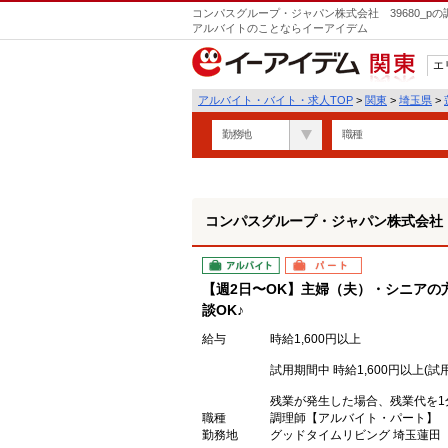
コンパスグループ・ジャパン株式会社 39680_p
アルバイトのことならイーアイデム
エ
関東
アルバイト・バイト・求人TOP
>
関東
>
埼玉県
>
勤務地
職種
コンパスグループ・ジャパン株式会社 3
アルバイト
パート
【週2日〜OK】主婦（夫）・シニアの
談OK♪
給与
時給1,600円以上
試用期間中 時給1,600円以上(試
残業が発生した場合、残業代を1
職種
調理師【アルバイト・パート】
勤務地
グッドタイムリビング 埼玉蓮田