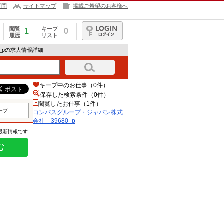
質問
サイトマップ
掲載ご希望のお客様へ
閲覧
キープ
1
0
履歴
リスト
ログイン
_pの求人情報詳細
キープ中のお仕事（0件）
保存した検索条件（
0
件）
閲覧したお仕事（1件）
ープ
コンパスグループ・ジャパン株式
会社 39680_p
の最新情報です
む