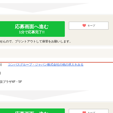
応募画面へ進む
キープ
1分で応募完了!!
せんので、プリントアウトして保管をお願いします。
社
コンパスグループ・ジャパン株式会社の他の求人をみる
日
設プラザ4F・5F
キープ