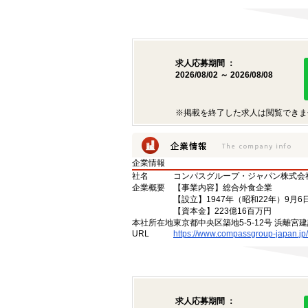
求人応募期間 ：
2026/08/02 ～ 2026/08/08
※掲載を終了した求人は閲覧できま
企業情報
社名
コンパスグループ・ジャパン株式会
企業概要
【事業内容】総合外食企業
【設立】1947年（昭和22年）9月6
【資本金】223億16百万円
本社所在地
東京都中央区築地5-5-12号 浜離宮建
URL
https://www.compassgroup-japan.jp/
求人応募期間 ：