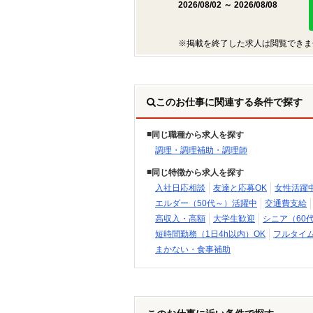
2026/08/02 ～ 2026/08/08
※掲載を終了した求人は閲覧できま
このお仕事に関連する条件で探す
同じ職種から求人を探す
調理・調理補助・調理師
同じ特徴から求人を探す
入社日応相談
友達と応募OK
女性活躍
エルダー（50代～）活躍中
交通費支給
高収入・高額
大学生歓迎
シニア（60
短時間勤務（1日4h以内）OK
フルタイ
まかない・食事補助