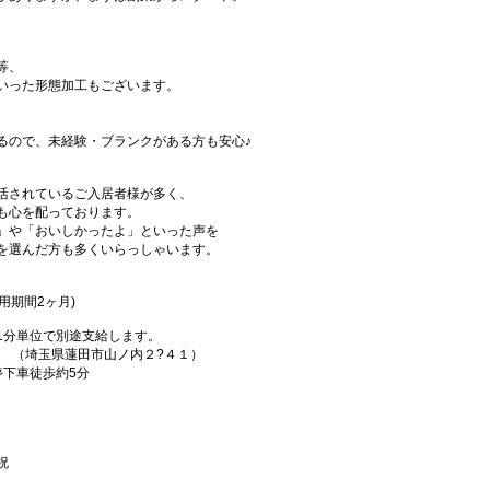
等、
いった形態加工もございます。
るので、未経験・ブランクがある方も安心♪
活されているご入居者様が多く、
も心を配っております。
」や「おいしかったよ」といった声を
を選んだ方も多くいらっしゃいます。
試用期間2ヶ月)
1分単位で別途支給します。
田 （埼玉県蓮田市山ノ内２?４１）
停下車徒歩約5分
祝