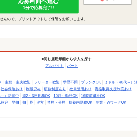
応募画面へ進む
1分で応募完了!!
せんので、プリントアウトして保管をお願いします。
同じ雇用形態から求人を探す
アルバイト
パート
中
主婦・主夫歓迎
フリーター歓迎
学歴不問
ブランクOK
ミドル（40代～）
社会保険あり
制服貸与
研修制度あり
社員登用あり
資格取得支援制度あり
代～）活躍中
週2～3日勤務OK
10時～勤務OK
16時前退社OK
ム歓迎
早朝
朝
昼
夕方
禁煙・分煙
扶養内勤務OK
副業・WワークOK