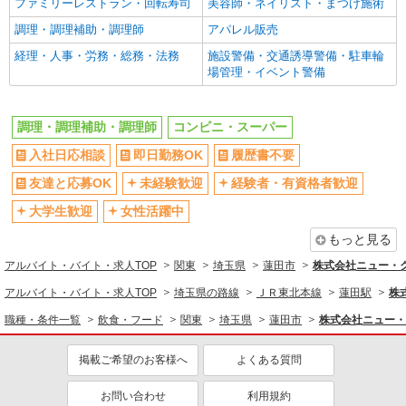
ファミリーレストラン・回転寿司
美容師・ネイリスト・まつげ施術
ミドル（40代～）活躍中
エルダー（50代～）活躍中
詳細を見る
キープ
調理・調理補助・調理師
アパレル販売
週2～3日勤務OK
短時間勤務（1日4h以内）OK
経理・人事・労務・総務・法務
施設警備・交通誘導警備・駐車輪
時間や曜日が選べる・シフト自由
扶養内勤務OK
アルバイト
パート
場管理・イベント警備
ジョイフーズ 蓮田藤ノ木店
残業ほぼなし
副業・WワークOK
食品スーパーでの精肉スタッフ
交通費支給
社会保険あり
調理・調理補助・調理師
［1］9-17時 時給1141円 ［2］17-22時 時給
コンビニ・スーパー
社割・特典あり
制服貸与
1141円 ［3］22-翌5時 時給1427円 ［4］5-9時
入社日応相談
即日勤務OK
履歴書不要
時給1141円 日祝＋50円
研修制度あり
埼玉県蓮田市藤ノ木4-11
友達と応募OK
未経験歓迎
経験者・有資格者歓迎
同じ職種から求人を探す
詳細を見る
キープ
大学生歓迎
女性活躍中
飲食・フード
もっと見る
アルバイト
パート
調理・調理補助・調理師
ジョイフーズ 蓮田藤ノ木店
アルバイト・バイト・求人TOP
関東
埼玉県
蓮田市
株式会社ニュー・ク
販売・接客サービス
食品スーパーでの青果スタッフ
アルバイト・バイト・求人TOP
埼玉県の路線
ＪＲ東北本線
蓮田駅
株
コンビニ・スーパー
［1］9-17時 時給1141円 ［2］17-22時 時給
職種・条件一覧
飲食・フード
関東
埼玉県
蓮田市
株式会社ニュー・
1141円 ［3］22-翌5時 時給1427円 ［4］5-9時
同じ特徴から求人を探す
時給1141円 日祝＋50円
埼玉県蓮田市藤ノ木4-11
掲載ご希望のお客様へ
よくある質問
未経験歓迎
大学生歓迎
詳細を見る
キープ
お問い合わせ
利用規約
ミドル（40代～）活躍中
週2～3日勤務OK