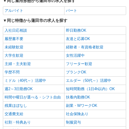
同じ雇用形態から蓮田市の求人を探す
詳細を見る
キープ
アルバイト
パート
同じ特徴から蓮田市の求人を探す
アルバイト
パート
コンパスグループ・ジャパン株式会社 21705_p
入社日応相談
即日勤務OK
調理員【アルバイト・パート】
履歴書不要
友達と応募OK
時給1,400円以上 試用期間中 時給1,400円以上
(試用期間2ヶ月) 残業が発生した場合、残業代を1
未経験歓迎
経験者・有資格者歓迎
分単位で別途支給します。
積水化学武蔵工場 （埼玉県蓮田市大字黒浜
大学生歓迎
女性活躍中
3535）
主婦・主夫歓迎
フリーター歓迎
詳細を見る
キープ
学歴不問
ブランクOK
ミドル（40代～）活躍中
エルダー（50代～）活躍中
正社員
週2～3日勤務OK
短時間勤務（1日4h以内）OK
コンパスグループ・ジャパン株式会社 39680_f
シェフ【正社員】
時間や曜日が選べる・シフト自由
扶養内勤務OK
月給27万円〜32万円 試用期間中 月給27万円〜
残業ほぼなし
副業・WワークOK
32万円(試用期間3ヶ月) 残業が発生した場合、残業
交通費支給
代を1分単位で別途支給します。 ※給与は経験や
社会保険あり
グッドタイムリビング 埼玉蓮田 （埼玉県蓮
前職給与に応じて決定します。
田市山ノ内２?４１）
社割・特典あり
制服貸与