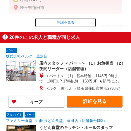
＊高校生（時給1141円）
埼玉県蓮田市
＊土日祝＋100円
※経験・実績などにより決定
※毎月月末締め、翌月15日払い
詳細を見る
ID：AE0528708572
20
件のこの求人と職種が同じ求人
掲載期間終了
パート
株式会社ベルク 黒浜店
店内スタッフ ＜パート＞ ［1］お魚担当 ［2］
夜間リーダー（店舗管理）
＜パート＞ ［1］ 基本時給 1145円 9時ま
で 100円UP 17時以降 150円UP ★部門により
別途手当がつく場合あり ［2］ 9時〜17時 基本
ベルク 黒浜店 （埼玉県蓮田市黒浜2798-7）
時給1440円 17時〜22時 時給1590円（一律夜間
手当含む） ※22時以降 基本時給より25％UP ★
詳細を見る
キープ
評価制度で時給UP！ ★パートは日・祝日は更に
時給100円UP！ 上記時間帯は募集時間ではありま
せん。募集時間は勤務時間・曜日欄でご確認くだ
アルバイト
パート
さい。
ファミリー食堂 山田うどん食堂 蓮田店（店舗番号083）
うどん食堂のキッチン・ホールスタッフ