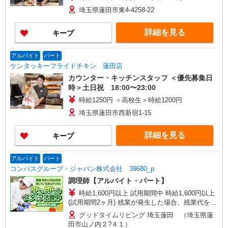
埼玉県蓮田市東4-4258-22
詳細を見る
キープ
アルバイト
パート
ケンタッキーフライドチキン 蓮田店
カウンター・キッチンスタッフ ＜優先募集日
時＞土日祝 18:00〜23:00
時給1250円 ＜高校生＞時給1200円
埼玉県蓮田市西新宿1-15
詳細を見る
キープ
アルバイト
パート
コンパスグループ・ジャパン株式会社 39680_p
調理師【アルバイト・パート】
時給1,600円以上 試用期間中 時給1,600円以上
(試用期間2ヶ月) 残業が発生した場合、残業代を1
分単位で別途支給します。
グッドタイムリビング 埼玉蓮田 （埼玉県蓮
田市山ノ内２?４１）