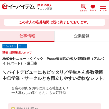
関東
の求人
▼エリア変更
この求人の応募期間は既に終了しております。
仕事情報
企業情報
アルバイト
パート
職種：調理補助スタッフ
株式会社ニュー・クイック Pasar蓮田店の求人情報詳細（アルバ
イト/パート） - 蓮田市
＼バイトデビューにもピッタリ／学生さん多数活躍
中◎学業・サークルとも両立しやすい柔軟なシフト♪
当店のお肉をお得に買える社割あり！
一人暮らしの学生さんにも大好評◎
時給1141円〜