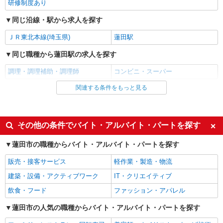
研修制度あり
詳細を見る
キープ
同じ沿線・駅から求人を探す
正社員
ＪＲ東北本線(埼玉県)
蓮田駅
コンパスグループ・ジャパン株式会社 21705_f
調理師【正社員】
同じ職種から蓮田駅の求人を探す
月給28万円〜31万円 試用期間中 月給28万円〜
調理・調理補助・調理師
コンビニ・スーパー
31万円(試用期間3ヶ月) 残業が発生した場合、残業
代を1分単位で別途支給します。 ※給与は経験や
積水化学武蔵工場 （埼玉県蓮田市大字黒浜
関連する条件をもっと見る
同じ雇用形態から蓮田駅の求人を探す
前職給与に応じて決定します。
3535）
アルバイト
パート
詳細を見る
キープ
同じ特徴から蓮田駅の求人を探す
その他の条件でバイト・アルバイト・パートを探す
入社日応相談
即日勤務OK
アルバイト
パート
蓮田市の職種からバイト・アルバイト・パートを探す
ピザハット MEGAドン・キホーテ蓮田店
履歴書不要
友達と応募OK
販売・接客サービス
未経験OK！ピザハットピザメイクスタッフ
軽作業・製造・物流
未経験歓迎
経験者・有資格者歓迎
（インストア）
建築・設備・アクティブワーク
IT・クリエイティブ
大学生歓迎
時給1,160円以上 平日 時給1,160円以上 土日・
女性活躍中
飲食・フード
ファッション・アパレル
祝日 時給1,160円以上 高校生 時給1,160円以上
主婦・主夫歓迎
フリーター歓迎
埼玉県蓮田市東4-5-13 MEGAドン・キホーテ
蓮田市の人気の職種からバイト・アルバイト・パートを探す
学歴不問
ブランクOK
蓮田店