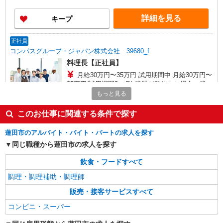
詳細を見る
キープ
正社員
コンパスグループ・ジャパン株式会社 39680_f
料理長【正社員】
月給30万円〜35万円 試用期間中 月給30万円〜
35万円(試用期間3ヶ月) 残業が発生した場合、残業
代を1分単位で別途支給します。 ※給与は経験や
もっと見る
グッドタイムリビング 埼玉蓮田 （埼玉県蓮
前職給与に応じて決定します。
田市山ノ内２?４１）
このお仕事に関連する条件で探す
詳細を見る
キープ
蓮田市のアルバイト・バイト・パートの求人を探す
同じ職種から蓮田市の求人を探す
アルバイト
パート
コンパスグループ・ジャパン株式会社 39680_p
飲食・フードすべて
調理補助【アルバイト・パート】
調理・調理補助・調理師
時給1,200円以上 試用期間中 時給1,200円以上
販売・接客サービスすべて
(試用期間2ヶ月) 16:00〜20:00 時給1,300円以上 残
業が発生した場合、残業代を1分単位で別途支給し
グッドタイムリビング 埼玉蓮田 （埼玉県蓮
コンビニ・スーパー
ます。
田市山ノ内２?４１）