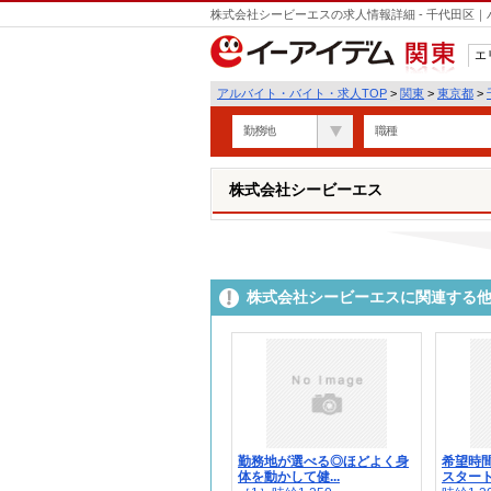
株式会社シービーエスの求人情報詳細 - 千代田区
エ
関東
アルバイト・バイト・求人TOP
>
関東
>
東京都
>
勤務地
職種
株式会社シービーエス
株式会社シービーエスに関連する
勤務地が選べる◎ほどよく身
希望時
体を動かして健...
スタート歓