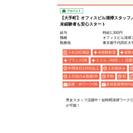
アルバイト
【大手町】オフィスビル清掃スタッフ
未経験者も安心スタート
給与
時給1,300円
職種
オフィスビル清掃
勤務地
東京都千代田区大
入社日応相談
未経験歓迎
経験
ブランクOK
ミドル（40代～）活躍
年間休日120日以上
土日祝休み
土日祝のみ勤務OK
早朝
朝
副業・WワークOK
有休取得率80%
男女スタッフ活躍中！短時間清掃ワーク
が可能！