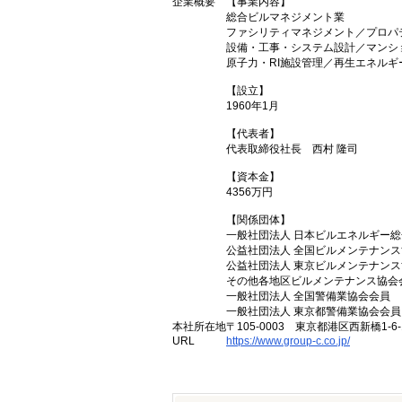
企業概要
【事業内容】
総合ビルマネジメント業
ファシリティマネジメント／プロパ
設備・工事・システム設計／マンシ
原子力・RI施設管理／再生エネル
【設立】
1960年1月
【代表者】
代表取締役社長 西村 隆司
【資本金】
4356万円
【関係団体】
一般社団法人 日本ビルエネルギー
公益社団法人 全国ビルメンテナン
公益社団法人 東京ビルメンテナン
その他各地区ビルメンテナンス協会
一般社団法人 全国警備業協会会員
一般社団法人 東京都警備業協会会員
本社所在地
〒105-0003 東京都港区西新橋1-6
URL
https://www.group-c.co.jp/