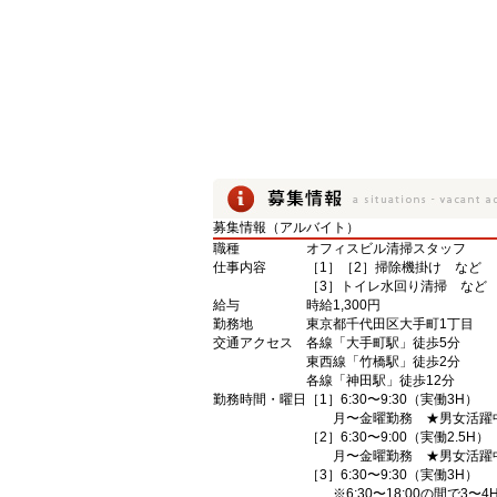
募集情報（アルバイト）
職種
オフィスビル清掃スタッフ
仕事内容
［1］［2］掃除機掛け など
［3］トイレ水回り清掃 など
給与
時給1,300円
勤務地
東京都千代田区大手町1丁目
交通アクセス
各線「大手町駅」徒歩5分
東西線「竹橋駅」徒歩2分
各線「神田駅」徒歩12分
勤務時間・曜日
［1］6:30〜9:30（実働3H）
月〜金曜勤務 ★男女活躍
［2］6:30〜9:00（実働2.5H）
月〜金曜勤務 ★男女活躍
［3］6:30〜9:30（実働3H）
※6:30〜18:00の間で3〜4