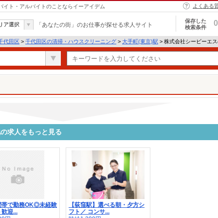
よくある
｜バイト・アルバイトのことならイーアイデム
保存した
0
リア選択
「あなたの街」のお仕事が探せる求人サイト
検索条件
千代田区
>
千代田区の清掃・ハウスクリーニング
>
大手町(東京)駅
> 株式会社シービーエ
他の求人をもっと見る
間帯で勤務OK◎未経験
【荻窪駅】選べる朝・夕方シ
迎...
フト／ コンサ...