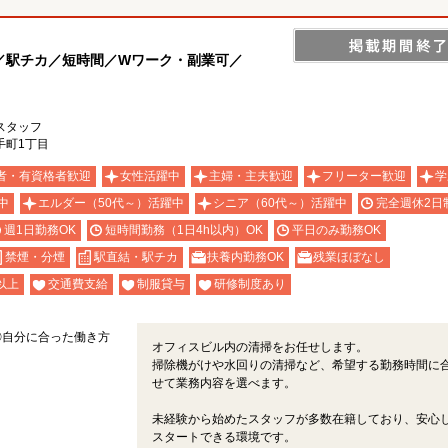
／駅チカ／短時間／Wワーク・副業可／
スタッフ
手町1丁目
者・有資格者歓迎
女性活躍中
主婦・主夫歓迎
フリーター歓迎
学
中
エルダー（50代～）活躍中
シニア（60代～）活躍中
完全週休2日
週1日勤務OK
短時間勤務（1日4h以内）OK
平日のみ勤務OK
禁煙・分煙
駅直結・駅チカ
扶養内勤務OK
残業ほぼなし
以上
交通費支給
制服貸与
研修制度あり
◎自分に合った働き方
オフィスビル内の清掃をお任せします。
掃除機がけや水回りの清掃など、希望する勤務時間に
せて業務内容を選べます。
未経験から始めたスタッフが多数在籍しており、安心
スタートできる環境です。