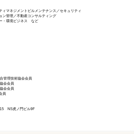
ティマネジメントビルメンテナンス／セキュリティ
ョン管理／不動産コンサルティング
ギー・環境ビジネス など
総合管理技術協会会員
ス協会会員
ス協会会員
会員
-15 NS虎ノ門ビル9F