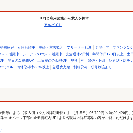
同じ雇用形態から求人を探す
アルバイト
格者歓迎
女性活躍中
主婦・主夫歓迎
フリーター歓迎
学歴不問
ブランクOK
代～）活躍中
シニア（60代～）活躍中
完全週休2日制
年間休日120日以上
土
OK
平日のみ勤務OK
土日祝のみ勤務OK
早朝
朝
禁煙・分煙
駅直結・駅チ
ワークOK
有休取得率80%以上
交通費支給
制服貸与
研修制度あり
フ