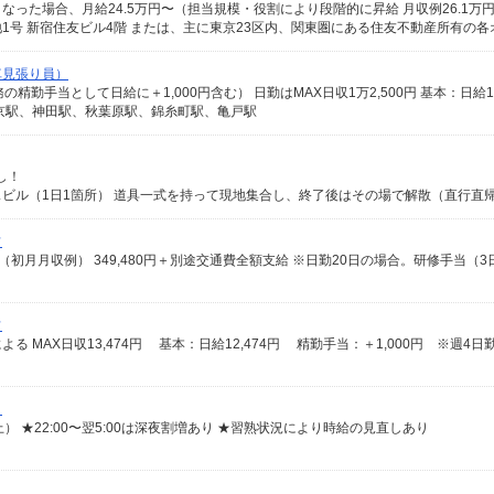
車見張り員）
京駅、神田駅、秋葉原駅、錦糸町駅、亀戸駅
し！
フ
フ
）
の上） ★22:00〜翌5:00は深夜割増あり ★習熟状況により時給の見直しあり
）