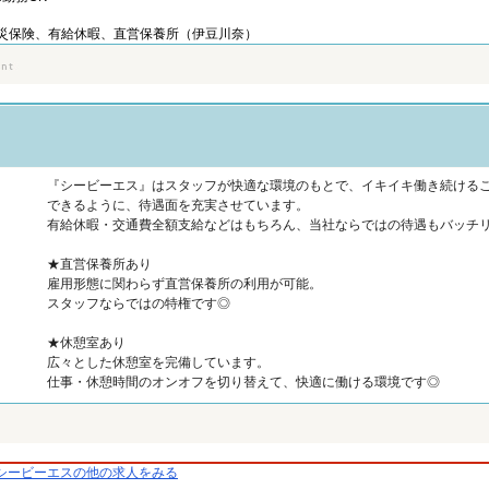
災保険、有給休暇、直営保養所（伊豆川奈）
『シービーエス』はスタッフが快適な環境のもとで、イキイキ働き続ける
できるように、待遇面を充実させています。
有給休暇・交通費全額支給などはもちろん、当社ならではの待遇もバッチ
★直営保養所あり
雇用形態に関わらず直営保養所の利用が可能。
スタッフならではの特権です◎
★休憩室あり
広々とした休憩室を完備しています。
仕事・休憩時間のオンオフを切り替えて、快適に働ける環境です◎
シービーエスの他の求人をみる