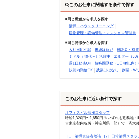
このお仕事に関連する条件で探す
同じ職種から求人を探す
清掃・ハウスクリーニング
建物管理・設備管理・マンション管理員
同じ特徴から求人を探す
入社日応相談
未経験歓迎
経験者・有資
ミドル（40代～）活躍中
エルダー（50
週1日勤務OK
短時間勤務（1日4h以内）
扶養内勤務OK
残業ほぼなし
副業・W
このお仕事に近い条件で探す
オフィスビル清掃スタッフ
［1］清掃責任者候補 ［2］日常清掃スタッ