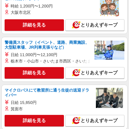
大和ライフネクスト株式会社 E-CHINTAI487
時給 1,200円〜1,200円
賃貸マンション管理員
大阪市北区
112
詳細を見る
とりあえずキープ
東京都台東区
詳細を見る
キープ
警備員スタッフ（イベント、道路、商業施設、
大型駐車場、JR列車見張りなど）
正社員
日給 11,000円〜12,100円
大和ライフネクスト株式会社 SYUTOKEN8290
栃木市・小山市・さいたま市西区・さいたま市岩槻区・久喜市・
マンション管理員
71
詳細を見る
とりあえずキープ
東京都台東区
マイクロバスにて教習所に通う生徒の送迎ドラ
詳細を見る
キープ
イバー
日給 15,850円
正社員
箕面市
株式会社トーカンオリエンス
設備管理員
詳細を見る
とりあえずキープ
月給280,000円〜350,000円 ※資格・経験・能