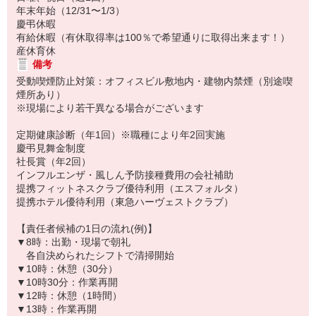
年末年始（12/31〜1/3）
慶弔休暇
有給休暇（有休取得率は100％で希望通りに取得出来ます！）
産休育休
備考
受動喫煙防止対策：オフィスビル敷地内・建物内禁煙（別途喫
煙所あり）
※現場により若干異なる場合がございます
定期健康診断（年1回）※職種により年2回実施
慶弔見舞金制度
社長賞（年2回）
インフルエンザ・風しん予防接種費用の会社補助
提携フィットネスクラブ優待利用（エスフォルタ）
提携ホテル優待利用（東急ハーヴェストクラブ）
【責任者候補の1日の流れ(例)】
▼8時：出勤・現場で朝礼
各自決められたシフトで清掃開始
▼10時：休憩（30分）
▼10時30分：作業再開
▼12時：休憩（1時間）
▼13時：作業再開