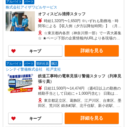
アルバイト
パート
株式会社アイザワビルサービス
オフィスビル清掃スタッフ
時給1,320円〜1,650円 ※いずれも勤務地・時
間等による 【収入例（夕方以降短時間）】 （月収
例）96,720円 ※時給1,420円、実働3h、22日勤
☆東京都内各所（神奈川県一部）で一斉大募集
務、皆勤手当含む場合 （年収例※前年度実績）
☆ ★ページ下部の企業情報内URLより各現場の詳
1,290,640円 ※月収96,720円（月収例参照）+賞与
細募集内容がご覧いただけます★ 東京都：千代田
65,000円×年2回 【収入例（早朝短時間）】 （月
区・新宿区・豊島区・渋谷区・港区・中央区・品
詳細を見る
キープ
収例）69,880円 ※時給1,520円、実働2h、22日勤
川区・文京区・台東区 神奈川県：横浜市中区 ★す
務、皆勤手当含む場合 （年収例※前年度実績）
べて駅から徒歩圏内です！
968,560円 ※月収69,880円（月収例参照）+賞与
アルバイト
パート
契約社員
嘱託
65,000円×年2回
シンテイ警備株式会社 松戸支社
鉄道工事時の電車見張り警備スタッフ（列車見
張り員）
日給11,500円〜14,474円 （週4日以上の勤務の
精勤手当として日給に＋1,000円含む） 日勤は
MAX日収1万2,500円 基本：日給10,500円 週4日以
東京都足立区、葛飾区、江戸川区、台東区、墨
上勤務で＋1,000円 列車見張員資格取得で＋1,000
田区、荒川区 錦糸町駅、北千住駅、新小岩駅、小
円 （列車見張員従事週4日未満は－500円） 夜勤
岩駅、亀有駅
はMAX日収1万4,474円 基本：日給12,474円 週4日
詳細を見る
キープ
以上勤務で＋1,000円 列車見張員資格取得で＋
1,000円 （列車見張員従事週4日未満は－500円）