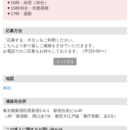
▼15時：休憩（30分）
▼15時30分：作業再開
▼17時：退勤
応募方法
「応募する」ボタンをご利用ください。
こちらより折り返しご連絡をさせていただきます。
お電話でのご応募もお待ちしております。（平日9:00〜）
もっと見る
不明点などわからない事や少しでも転職をお考えの方はお気軽にご
相談ください。
また、面接時には履歴書（写真貼付）をご持参いただきますよう、
お願い申し上げます。
地図
尚、ご希望の方には面接後の職場見学が可能です。
本社
入社日：応相談
応募から内定迄の期間は大体10日前後になります。
連絡先住所
応募→一次面接（土曜も対応可）→内定
東京都新宿区西新宿2-6-1 新宿住友ビル4F
※応募の秘密は厳守いたします。
（JR「新宿駅」西口歩7分、都営大江戸線「都庁前駅」歩2分）
この求人に関するお問い合わせ