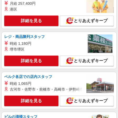
月給 257,400円
港区
正社員
株式会社リジョイスカンパニー（117301）
詳細を見る
とりあえずキープ
清掃
月給27万3650円以上 ※固定残業代30H分
48,750円〜含む（超過分別途支給） ※研修期間2
レジ・商品陳列スタッフ
ヶ月は給与95％支給 ★残業を含まない月給形態も
永寿総合病院（東京都台東区東上野2丁目23-
ございます。詳細は備考欄をご確認ください。
時給 1,180円
16）
堺市堺区
詳細を見る
キープ
詳細を見る
とりあえずキープ
正社員
大和ライフネクスト株式会社 SYUTOKEN7830
ベルク各店での店内スタッフ
マンション管理員
時給 1,065円
101
古河市・佐野市・前橋市・高崎市・伊勢崎市・太田市・館林市・
東京都台東区
詳細を見る
とりあえずキープ
詳細を見る
キープ
ビルの清掃スタッフ
嘱託