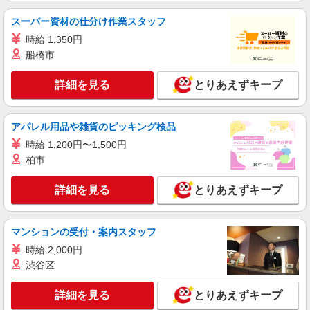
力による 試用期間：3カ月 本採用と同条件での雇
用
東京都台東区上野公園
スーパー資材の仕分け作業スタッフ
時給 1,350円
詳細を見る
キープ
船橋市
パート
詳細を見る
とりあえずキープ
東葉ビル管理株式会社 東京支店
マンションの清掃管理人
アパレル用品や雑貨のピッキング検品
時給1,400円
時給 1,200円〜1,500円
東京都台東区北上野1丁目
柏市
詳細を見る
キープ
詳細を見る
とりあえずキープ
アルバイト
パート
株式会社アイザワビルサービス
マンションの受付・案内スタッフ
オフィスビル清掃員
時給 2,000円
時給1400円 （月収例）95,400円 ※時給1,400
渋谷区
円、実働3h、22日勤務、皆勤手当含む場合 （年収
例※前年度実績）1,274,800円 ※月収95,400円
東京都台東区
詳細を見る
（月収例参照）＋賞与65,000円×年2回
とりあえずキープ