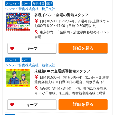
入社祝い金5万円支給 研修終了後 15回勤務で2万
アルバイト
パート
契約社員
嘱託
円 30回勤務で3万円 合計5万円GET 初任研修と合
シンテイ警備株式会社 松戸支社
わせて8万円
各種イベント会場の警備スタッフ
日給10,500円〜12,474円 ☆週4日以上勤務で＋
1,000円 8:00〜17:00（日給10,500円以上）
20:00〜翌5:00（日給12,474円以上） 研修中日給
東京都内、千葉県内・茨城県内各地のイベント
10,000円（昼食代1,000円含む） 研修3日で3万円
会場
支給 入社祝い金5万円支給 研修終了後 15回勤務で
2万円 30回勤務で3万円 合計5万円GET 初任研修
詳細を見る
キープ
と合わせて8万円支給！ 制服保証金預かりなど一
切ありません
アルバイト
パート
シンテイ警備株式会社 新宿支社
未経験OKの交通誘導警備スタッフ
日給10,500円 （初月月収例） 31万円＋別途交
通費全額支給 ※日勤20日の場合。研修手当（3日
間で3万円）、入社祝金5万円含む 【各種手当】
新宿駅（新宿区新宿） 他、都内23区多数あ
・精勤手当：1,000円/日 ※週4回以上勤務の場合
り ※小田急線、京王線、都営新宿線沿線に現場有
・資格手当（交通誘導警備業務資格手当 300円〜
【勤務地例】 各線「新宿駅」近く 各線「池袋駅」
1,000円/日） ・研修手当：3日間30,000円 ・入社
近く JR中央線「武蔵小金井駅」近く 東京メトロ
詳細を見る
キープ
祝金：合計5万円 【給与は週払いor月払い、選べ
千代田線、日比谷線、丸ノ内線「霞が関駅」近く
ます】 ★週払い（毎週水曜） ※勤務日数によって
他JR山手線各駅など
規定あり ★月払い（毎月25日） 給料前払いサー