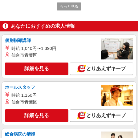
付き700円がプラス
東京23区内駅、他東京メトロ各駅 ◆お近くの
もっと見る
勤務地多数有
詳細を見る
キープ
あなたにおすすめの求人情報
業務委託
個別指導講師
株式会社太陽ビルマネージメント
時給 1,040円〜1,390円
分譲マンション清掃兼務管理員
仙台市青葉区
（報酬）月額173,070円＋交通費相当額全額
東京都台東区浅草橋5丁目周辺
詳細を見る
とりあえずキープ
詳細を見る
キープ
ホールスタッフ
業務委託
時給 1,150円
株式会社太陽ビルマネージメント
仙台市青葉区
分譲マンション管理人
（報酬）月額98,900円＋交通費相当額全額
詳細を見る
とりあえずキープ
東京都台東区台東１丁目周辺
総合病院の清掃
詳細を見る
キープ