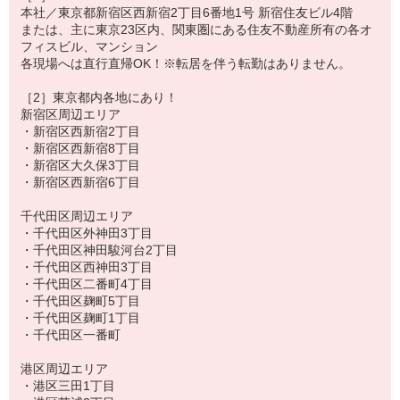
す。
本社／東京都新宿区西新宿2丁目6番地1号 新宿住友ビル4階
親切な指導があるので安心。入社研修後も半年毎にフォローアップ
または、主に東京23区内、関東圏にある住友不動産所有の各オ
研修有。
フィスビル、マンション
各現場へは直行直帰OK！※転居を伴う転勤はありません。
［2］東京都内各地にあり！
新宿区周辺エリア
・新宿区西新宿2丁目
・新宿区西新宿8丁目
・新宿区大久保3丁目
・新宿区西新宿6丁目
千代田区周辺エリア
・千代田区外神田3丁目
・千代田区神田駿河台2丁目
・千代田区西神田3丁目
・千代田区二番町4丁目
・千代田区麹町5丁目
・千代田区麹町1丁目
・千代田区一番町
港区周辺エリア
・港区三田1丁目