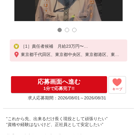
20代
何歳か
［1］責任者候補 月給23万円〜
※責任者となった場合、月給24.5万円〜（担当規模
東京都千代田区、東京都中央区、東京都港区、東京
・役割により段階的に昇給
都新宿区、東京都文京区、東京都台東区、東京都品
月収例26.1万円（入社2年/基本給23万円＋資格手当5,
川区、東京都渋谷区、東京都豊島区、神奈川県横浜
000円＋残業手当2.6万円※月20時間）
市中区
年収例360.2万円（上記月収例26.1万円＋賞与年2回
応募画面へ進む
）
1分で応募完了!!
キープ
［2］日常清掃 月給22万円〜
求人応募期間：2026/08/01～2026/08/31
月収例24.6万円（入社1年/未経験/基本給22万円＋残
業手当2.6万円※月20時間）
年収例339.2万円（上記月収例24.6万円＋賞与年2回
）
“これから先、出来るだけ長く現役として頑張りたい”
“資格や経験はないけど、正社員として安定したい”
※残業代はしっかり支給いたします
若手から中高年まで幅広い世代が活躍中！