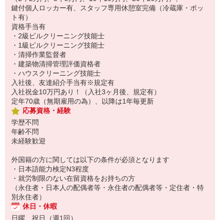
鍵付個人ロッカー有、スタッフ専用休憩室完備（冷蔵庫・ポッ
ト有）
資格手当有
・2級ビルクリーニング技能士
・1級ビルクリーニング技能士
・清掃作業監督者
・建築物清掃管理評価資格者
・ハウスクリーニング技能士
入社後、友達紹介手当有※規定有
入社祝金10万円あり！（入社3ヶ月後、規定有）
定年70歳（無期雇用の為）、以降は1年毎更新
応募資格・経験
学歴不問
年齢不問
未経験歓迎
外国籍の方に関しては以下の条件が必須となります
・日本語能力検定N3程度
・就労制限のない在留資格をお持ちの方
（永住者・日本人の配偶者等・永住者の配偶者等・定住者・特
別永住者）
休日・休暇
日曜、祝日（週1回）