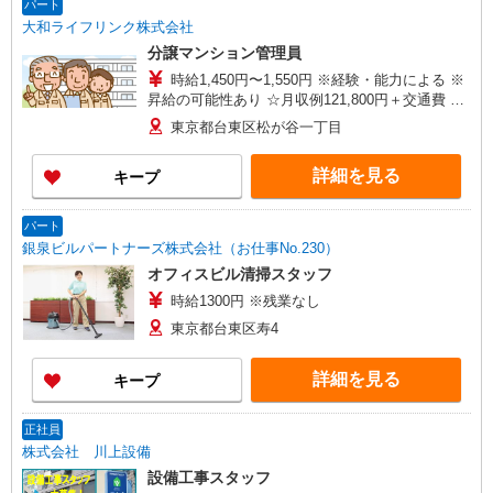
パート
ビスの利用も可能！ 働いた分だけ事前にお給料を
大和ライフリンク株式会社
受け取ることもできます！（規定あり）
分譲マンション管理員
時給1,450円〜1,550円 ※経験・能力による ※
昇給の可能性あり ☆月収例121,800円＋交通費
（時給1,450円で月12日勤務の場合）
東京都台東区松が谷一丁目
詳細を見る
キープ
パート
銀泉ビルパートナーズ株式会社（お仕事No.230）
オフィスビル清掃スタッフ
時給1300円 ※残業なし
東京都台東区寿4
詳細を見る
キープ
正社員
株式会社 川上設備
設備工事スタッフ