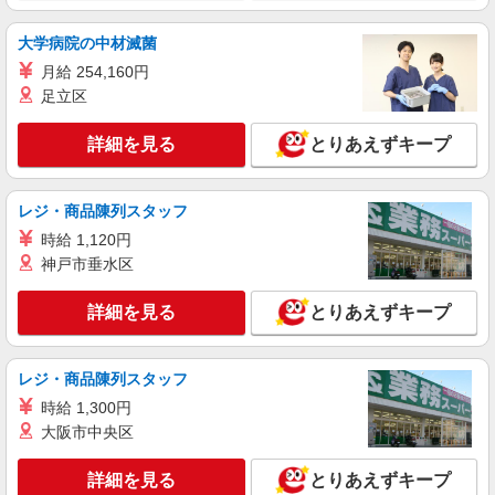
詳細を見る
キープ
大学病院の中材滅菌
正社員
月給 254,160円
株式会社アイザワビルサービス
足立区
オフィスビル清掃スタッフ
月給220,000円〜 月収例24.6万円（入社1年/未
詳細を見る
とりあえずキープ
経験/基本給22万円＋残業手当2.6万円※月20時
間） 年収例339.2万円（上記月収例24.6万円＋賞
台東区周辺エリア 東京都台東区北上野1丁目
与年2回） ※残業代はしっかり支給いたします
※すべて駅から徒歩圏内です！ ※現場状況によ
レジ・商品陳列スタッフ
り、配属現場が上記と異なる場合がございます。
時給 1,120円
詳細を見る
キープ
神戸市垂水区
アルバイト
パート
詳細を見る
とりあえずキープ
株式会社アイザワビルサービス
ビル施設清掃スタッフ
レジ・商品陳列スタッフ
時給1320円 （月収例）162,720円 ※時給1,320
円、実働5.5h、22日勤務、皆勤手当含む場合 （年
時給 1,300円
収例※前年度実績）2,162,640円 ※月収162,720円
東京都台東区
大阪市中央区
（月収例参照）＋賞与105,000円×年2回
詳細を見る
キープ
詳細を見る
とりあえずキープ