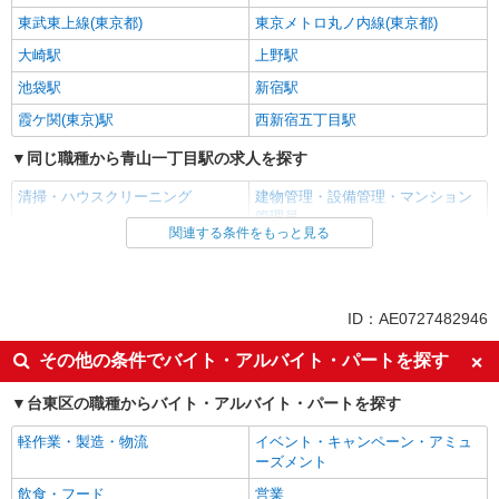
東武東上線(東京都)
東京メトロ丸ノ内線(東京都)
大崎駅
上野駅
池袋駅
新宿駅
霞ケ関(東京)駅
西新宿五丁目駅
同じ職種から青山一丁目駅の求人を探す
清掃・ハウスクリーニング
建物管理・設備管理・マンション
管理員
関連する条件をもっと見る
同じ雇用形態から青山一丁目駅の求人を探す
正社員
ID：AE0727482946
同じ特徴から青山一丁目駅の求人を探す
その他の条件でバイト・アルバイト・パートを探す
入社日応相談
未経験歓迎
経験者・有資格者歓迎
台東区の職種からバイト・アルバイト・パートを探す
女性活躍中
主婦・主夫歓迎
フリーター歓迎
軽作業・製造・物流
イベント・キャンペーン・アミュ
ーズメント
学歴不問
ブランクOK
飲食・フード
営業