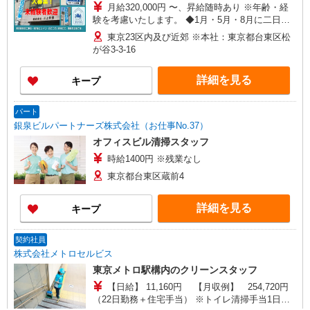
月給320,000円 〜、昇給随時あり ※年齢・経
験を考慮いたします。 ◆1月・5月・8月に二日分
手当有り
東京23区内及び近郊 ※本社：東京都台東区松
が谷3-3-16
詳細を見る
キープ
パート
銀泉ビルパートナーズ株式会社（お仕事No.37）
オフィスビル清掃スタッフ
時給1400円 ※残業なし
東京都台東区蔵前4
詳細を見る
キープ
契約社員
株式会社メトロセルビス
東京メトロ駅構内のクリーンスタッフ
【日給】 11,160円 【月収例】 254,720円
（22日勤務＋住宅手当） ※トイレ清掃手当1日に