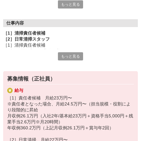
もっと見る
特別なスキルは不要。
人と接すること、コツコツ取り組むことが好きなら、きっと活躍
していただけるはず。
身につけた技術によって仕上がりやスピードが変わるから、
仕事内容
奥が深く追及のしがいがあります。
［1］清掃責任者候補
日々の業務を通じてスキルを磨き、長く活躍してください。
［2］日常清掃スタッフ
［1］清掃責任者候補
［1］清掃責任者候補
まずは現場に入り、業務を覚えていきます。
オフィスビル施設の清掃など。
もっと見る
将来的に現場スタッフをまとめる「責任者」を
将来的にはさまざまな管理業務にも携わっていただきます。
お任せします。
［2］日常清掃スタッフ
快適な環境を維持するために欠かせない大切なポジションです。
東京23区内のオフィスビル施設の清掃。
地道な日常清掃を通して、建物を常にキレイに保ちます。
募集情報（正社員）
※現場常駐か複数の現場を回るスタイルかは選べます
※基本的に直行直帰
★ポイント
給与
〜業務の流れ〜
清掃は奥が深く極めがいのある仕事！
［1］責任者候補 月給23万円〜
＜朝＞
未経験スタートの先輩が大勢活躍しており、サポート体制は万
※責任者となった場合、月給24.5万円〜（担当規模・役割によ
▼外構清掃
全。
り段階的に昇給
▼トイレ清掃
「自分に向いているか分からない」という方も、まずは一歩踏み
月収例26.1万円（入社2年/基本給23万円＋資格手当5,000円＋残
▼廊下バキュームがけ
出してみませんか。
業手当2.6万円※月20時間）
▼窓ガラス清掃
年収例360.2万円（上記月収例26.1万円＋賞与年2回）
＜昼＞
▼トイレ清掃
［2］日常清掃 月給22万円〜
▼給湯室清掃