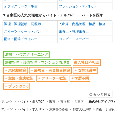
ミドル（40代～）活躍中
エルダー（50代～）活躍中
オフィスワーク・事務
ファッション・アパレル
ボーナス・賞与あり
完全週休2日制
禁煙・分煙
台東区の人気の職種からバイト・アルバイト・パートを探す
駅直結・駅チカ
残業少なめ（月20h未満）
交通費支給
調理・調理補助・調理師
入出庫・商品管理・検品・検査
社会保険あり
入社祝い金あり
スイーツ・ケーキ・パン
栄養士・管理栄養士
各種手当（家族・役職・インセン
制服貸与
配送・配達ドライバー
コンビニ・スーパー
ティブなど）あり
研修制度あり
清掃・ハウスクリーニング
同じ職種から求人を探す
建物管理・設備管理・マンション管理員
入社日応相談
清掃・警備・ビルメンテナンス・設備管理
未経験歓迎
経験者・有資格者歓迎
女性活躍中
清掃・ハウスクリーニング
建物管理・設備管理・マンショ
主婦・主夫歓迎
フリーター歓迎
学歴不問
ン管理員
ブランクOK
同じ特徴から求人を探す
もっと見る
未経験歓迎
ミドル（40代～）活躍中
アルバイト・バイト・求人TOP
関東
東京都
台東区
株式会社アイザワ
ボーナス・賞与あり
交通費支給
アルバイト・バイト・求人TOP
東京都の路線
都営大江戸線
青山一丁目駅
社会保険あり