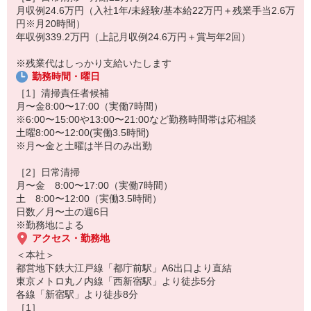
月収例24.6万円（入社1年/未経験/基本給22万円＋残業手当2.6万
▼共用部清掃
円※月20時間）
※専用部清掃あり（バキュームやゴミ回収等）
年収例339.2万円（上記月収例24.6万円＋賞与年2回）
※上記は一例／現場により異なる
※残業代はしっかり支給いたします
将来的には、責任者候補として管理業務もあり。
勤務時間・曜日
シフト・現場・テナント管理などをお願いします。
［1］清掃責任者候補
［2］日常清掃
月〜金8:00〜17:00（実働7時間）
＜朝＞
※6:00〜15:00や13:00〜21:00など勤務時間帯は応相談
・ビルテナント内の清掃やゴミ回収
土曜8:00〜12:00(実働3.5時間)
・状況に応じて机拭き、ホワイトボード拭き
※月〜金と土曜は半日のみ出勤
＜昼＞
現場・時間により仕事内容が異なります
［2］日常清掃
月〜金 8:00〜17:00（実働7時間）
▼業務内容一例
土 8:00〜12:00（実働3.5時間）
・トイレ清掃
日数／月〜土の週6日
・給湯室清掃
※勤務地による
・共用部清掃
アクセス・勤務地
・掃除機がけ など
＜本社＞
都営地下鉄大江戸線「都庁前駅」A6出口より直結
‥ 清掃スタッフは充実の研修制度を通じて安心スタート ‥
東京メトロ丸ノ内線「西新宿駅」より徒歩5分
◆新人社員研修
各線「新宿駅」より徒歩8分
洗剤の種類や効能、タオルの持ち方まで基礎から丁寧に指導しま
［1］