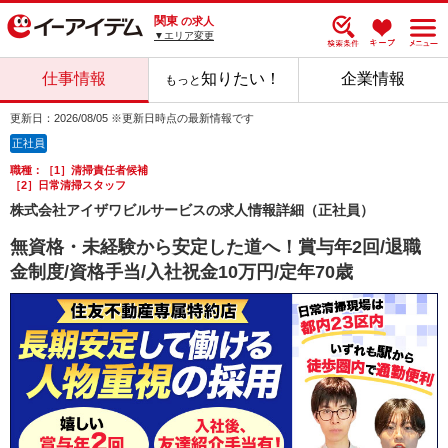
関東
の求人
▼エリア変更
仕事情報
知りたい！
企業情報
もっと
更新日：2026/08/05 ※更新日時点の最新情報です
正社員
職種：［1］清掃責任者候補
［2］日常清掃スタッフ
株式会社アイザワビルサービスの求人情報詳細（正社員）
無資格・未経験から安定した道へ！賞与年2回/退職
金制度/資格手当/入社祝金10万円/定年70歳