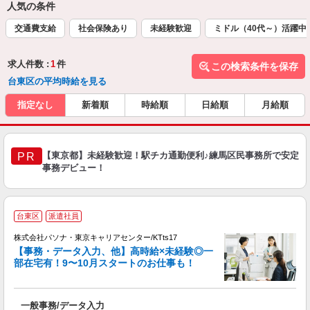
人気の条件
交通費支給
社会保険あり
未経験歓迎
ミドル（40代～）活躍中
求人件数 :
1
件
この検索条件を保存
台東区の平均時給を見る
指定なし
新着順
時給順
日給順
月給順
【東京都】未経験歓迎！駅チカ通勤便利♪練馬区民事務所で安定
PR
事務デビュー！
台東区
派遣社員
株式会社パソナ・東京キャリアセンター/KTts17
【事務・データ入力、他】高時給×未経験◎一
部在宅有！9〜10月スタートのお仕事も！
い
一般事務/データ入力