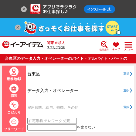
関東
の求人
▼エリア変更
台東区のデータ入力・オペレーターのバイト・アルバイト・パートの
求人情報一覧
台東区
選択
勤務地/駅
データ入力・オペレーター
選択
職種
雇用形態、給与、特徴、その他
選択
こだわり
を含まない
フリーワード