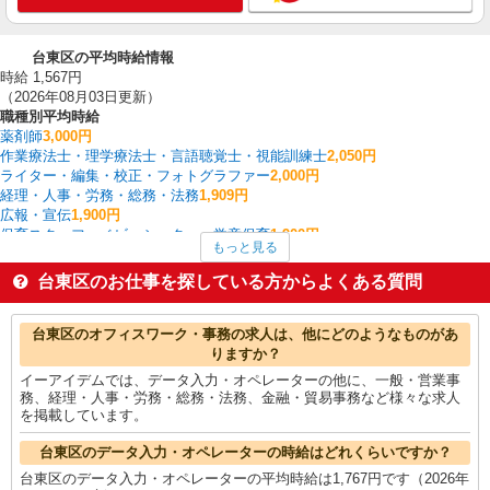
台東区の平均時給情報
時給 1,567円
（2026年08月03日更新）
職種別平均時給
薬剤師
3,000円
作業療法士・理学療法士・言語聴覚士・視能訓練士
2,050円
ライター・編集・校正・フォトグラファー
2,000円
経理・人事・労務・総務・法務
1,909円
広報・宣伝
1,900円
保育スタッフ・ベビーシッター・学童保育
1,900円
もっと見る
その他オフィスワーク・事務
1,800円
金融・貿易事務
1,767円
台東区のお仕事を探している方からよくある質問
データ入力・オペレーター
1,767円
看護師・保健師・看護助手・助産師
1,755円
台東区の他の職種の平均時給を見る
台東区のオフィスワーク・事務の求人は、他にどのようなものがあ
りますか？
イーアイデムでは、データ入力・オペレーターの他に、一般・営業事
務、経理・人事・労務・総務・法務、金融・貿易事務など様々な求人
を掲載しています。
台東区のデータ入力・オペレーターの時給はどれくらいですか？
台東区のデータ入力・オペレーターの平均時給は1,767円です（2026年