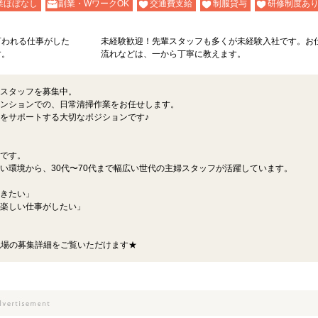
業ほぼなし
副業・WワークOK
交通費支給
制服貸与
研修制度あ
言われる仕事がした
未経験歓迎！先輩スタッフも多くが未経験入社です。お
す。
流れなどは、一から丁寧に教えます。
スタッフを募集中。
ンションでの、日常清掃作業をお任せします。
をサポートする大切なポジションです♪
です。
い環境から、30代〜70代まで幅広い世代の主婦スタッフが活躍しています。
きたい」
楽しい仕事がしたい」
現場の募集詳細をご覧いただけます★