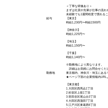
＜丁寧な研修あり＞
まずは社員や先輩が仕事の流れ
未経験でも1週間程度で慣れる
給与
【東京】
時給1,230円〜時給1500円
【神奈川】
時給1,225円〜
【埼玉】
時給1,150円〜
【千葉】
時給1,140円〜
※勤務地により異なります。
詳細はお気軽にお問合せくだ
勤務地
東京都内、神奈川・埼玉にある
★ページ下部の企業情報内UR
【東京都】
1.大田区西馬込1丁目
2.杉並区上荻1丁目
3.世田谷区尾山台3丁目
4.大田区西蒲田7丁目
5.江戸川区東葛西6丁目