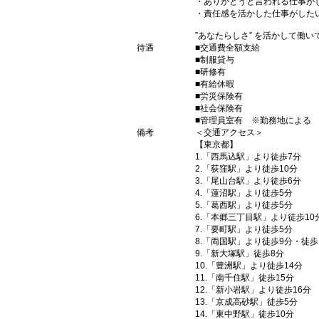
・ありがとうと言われる仕事が
・責任感を活かした仕事がした
”あなたらしさ” を活かして働
待遇
■交通費全額支給
■制服貸与
■研修有
■有給休暇
■労災保険有
■社会保険有
■管理員室有 ※勤務地による
備考
＜交通アクセス＞
【東京都】
1.「西馬込駅」より徒歩7分
2.「荻窪駅」より徒歩10分
3.「尾山台駅」より徒歩6分
4.「蓮沼駅」より徒歩5分
5.「葛西駅」より徒歩5分
6.「本郷三丁目駅」より徒歩10
7.「要町駅」より徒歩5分
8.「両国駅」より徒歩9分・徒歩
9.「新大塚駅」徒歩8分
10.「豊洲駅」より徒歩14分
11.「南千住駅」徒歩15分
12.「新小岩駅」より徒歩16分
13.「京成高砂駅」徒歩5分
14.「東中野駅」徒歩10分