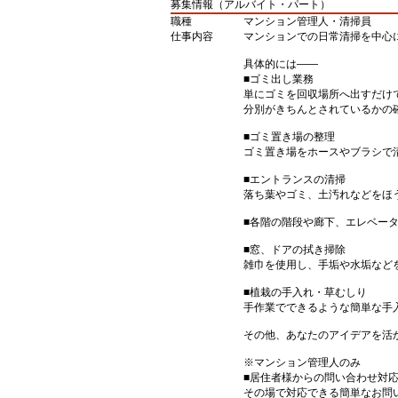
募集情報（アルバイト・パート）
職種
マンション管理人・清掃員
仕事内容
マンションでの日常清掃を中心
具体的には――
■ゴミ出し業務
単にゴミを回収場所へ出すだけ
分別がきちんとされているかの
■ゴミ置き場の整理
ゴミ置き場をホースやブラシで
■エントランスの清掃
落ち葉やゴミ、土汚れなどをほ
■各階の階段や廊下、エレベー
■窓、ドアの拭き掃除
雑巾を使用し、手垢や水垢など
■植栽の手入れ・草むしり
手作業でできるような簡単な手
その他、あなたのアイデアを活
※マンション管理人のみ
■居住者様からの問い合わせ対
その場で対応できる簡単なお問