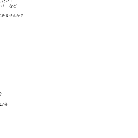
したい！
い！ など
いてみませんか？
分
17分