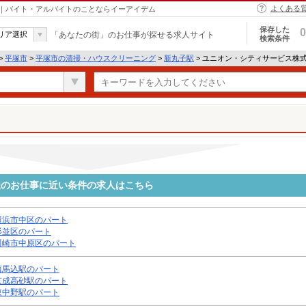
よくある
｜バイト・アルバイトのことならイーアイデム
保存した
0
リア選択
「あなたの街」のお仕事が探せる求人サイト
検索条件
>
平塚市
>
平塚市の清掃・ハウスクリーニング
>
新丸子駅
> ユニオン・シティサービス株
社のお仕事に近い条件の求人はこちら
横浜市中区のパート
杉並区のパート
川崎市中原区のパート
西馬込駅のパート
京成高砂駅のパート
東中野駅のパート