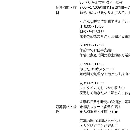
29.さいたま市見沼区小深作
勤務時間・曜
8:00〜17:00の間で1日2時間
日
勤務地により異なりますので、
＜こんな時間で勤務できます♪＞
[1] 8:00〜10:00
朝の2時間だけ♪
家事の前後にサクッと働ける主
[2] 8:00〜12:00
午前中でお仕事完結♪
午後は家庭時間に◎主婦さん活
[3] 9:00〜11:00
ゆったり9時スタート♪
短時間で無理なく働ける主婦向
[4] 8:00〜17:00
フルタイムでしっかり収入◎
安定して働きたい主婦さんにお
※勤務日数や時間の詳細は、応
応募資格・経
未経験スタート多数在籍！
験
★人柄重視の採用です★
応募の理由は問いません！
・人と話すことが好き！