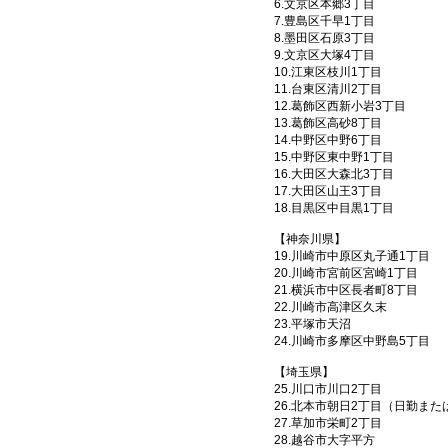
6.文京区本郷3丁目
7.豊島区千早1丁目
8.墨田区石原3丁目
9.文京区大塚4丁目
10.江東区枝川1丁目
11.台東区清川2丁目
12.葛飾区西新小岩3丁目
13.葛飾区高砂8丁目
14.中野区中野6丁目
15.中野区東中野1丁目
16.大田区大森北3丁目
17.大田区山王3丁目
18.目黒区中目黒1丁目
【神奈川県】
19.川崎市中原区丸子通1丁目
20.川崎市宮前区宮崎1丁目
21.横浜市中区長者町8丁目
22.川崎市高津区久末
23.平塚市天沼
24.川崎市多摩区中野島5丁目
【埼玉県】
25.川口市川口2丁目
26.北本市朝日2丁目（日勤また
27.草加市栄町2丁目
28.越谷市大字平方