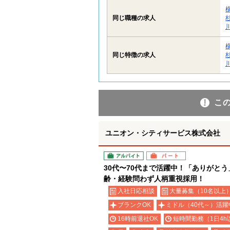
同じ職種の求人
同じ特徴の求人
こ
ユニオン・シティサービス株式会社
アルバイト
パート
30代〜70代まで活躍中！「ありがと
齢・経験問わず人柄重視採用！
入社日応相談
大量募集（10名以上
ブランクOK
ミドル（40代～）活躍
16時前退社OK
短時間勤務（1日4h