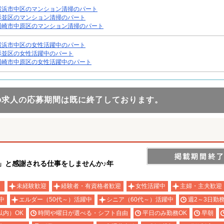
横浜市中区のマンション清掃のパート
杉並区のマンション清掃のパート
川崎市中原区のマンション清掃のパート
横浜市中区の女性活躍中のパート
杉並区の女性活躍中のパート
川崎市中原区の女性活躍中のパート
の求人の応募期間は既に終了しております。
う」と感謝される仕事をしませんか♪年
）
未経験歓迎
経験者・有資格者歓迎
女性活躍中
主婦・主夫歓迎
中
エルダー（50代～）活躍中
シニア（60代～）活躍中
週2～3日勤務
以内）OK
時間や曜日が選べる・シフト自由
平日のみ勤務OK
早朝