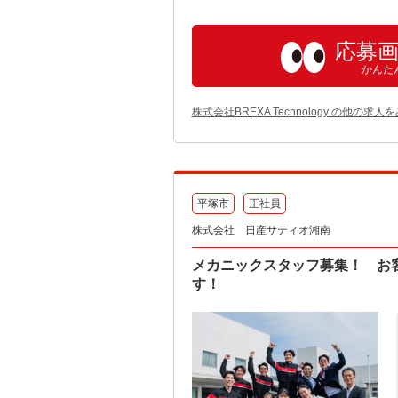
応募
かんた
株式会社BREXA Technology の他の求人
平塚市
正社員
株式会社 日産サティオ湘南
メカニックスタッフ募集！ お
す！