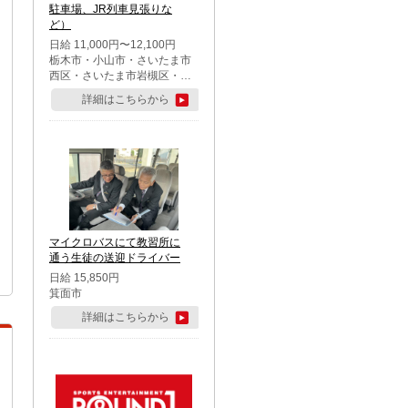
駐車場、JR列車見張りな
ど）
日給 11,000円〜12,100円
栃木市・小山市・さいたま市
西区・さいたま市岩槻区・久
喜市・蓮田市
詳細はこちらから
マイクロバスにて教習所に
通う生徒の送迎ドライバー
日給 15,850円
箕面市
詳細はこちらから