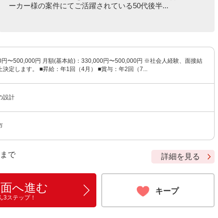
ーカー様の案件にてご活躍されている50代後半...
0円〜500,000円 月額(基本給)：330,000円〜500,000円 ※社会人経験、面接結
決定します。 ■昇給：年1回（4月） ■賞与：年2回（7...
の設計
市
9 まで
詳細を見る
画面へ進む
キープ
ん3ステップ！