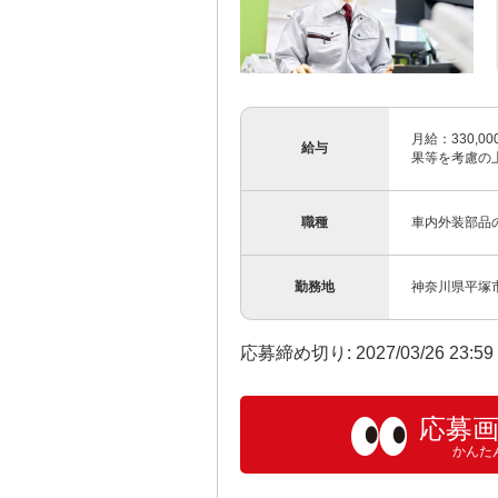
月給：330,00
給与
果等を考慮の上
職種
車内外装部品
勤務地
神奈川県平塚
応募締め切り: 2027/03/26 23:5
応募
かんた