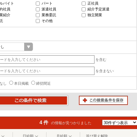
ルバイト
パート
正社員
約社員
派遣社員
紹介予定派遣
業紹介
業務委託
独立開業
託
その他
を含む
を含まない
なし
本日掲載
締切間近
この検索条件を保存
条件で検索
4 件
の情報が見つかりました
日給順
月給順
並び替え解除