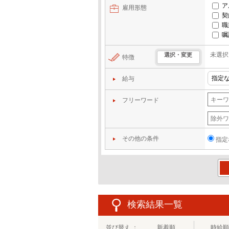
ア
雇用形態
契
職
嘱
未選択
選択・変更
特徴
給与
フリーワード
その他の条件
指定
この
検索結果一覧
並び替え ：
新着順
時給順