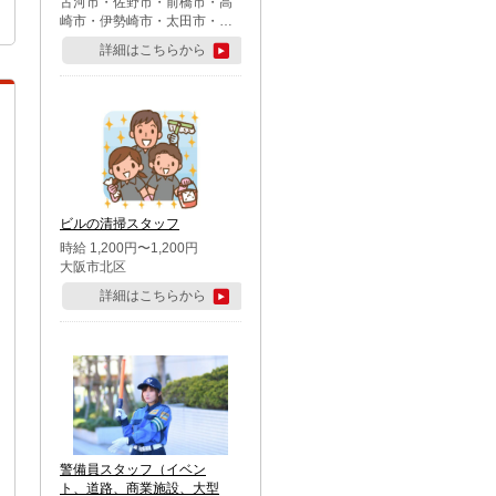
古河市・佐野市・前橋市・高
崎市・伊勢崎市・太田市・館
林市・藤岡市・大泉町・さい
詳細はこちらから
たま市北区・川越市・熊谷
市・行田市・秩父市・所沢
市・飯能市・東松山市・坂戸
市・鶴ケ島市・千葉市中央
区・市川市・松戸市・習志野
市・柏市・流山市・八千代
市・足立区・江戸川区・八王
子市・町田市
ビルの清掃スタッフ
時給 1,200円〜1,200円
大阪市北区
詳細はこちらから
警備員スタッフ（イベン
ト、道路、商業施設、大型