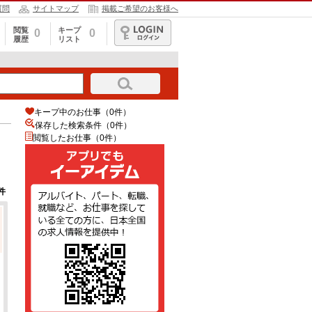
質問
サイトマップ
掲載ご希望のお客様へ
閲覧
キープ
0
0
履歴
リスト
ログイン
キープ中のお仕事（0件）
保存した検索条件（
0
件）
閲覧したお仕事（0件）
件