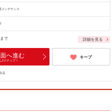
置メンテナンス
市
9 まで
詳細を見る
画面へ進む
キープ
ん3ステップ！
をみる