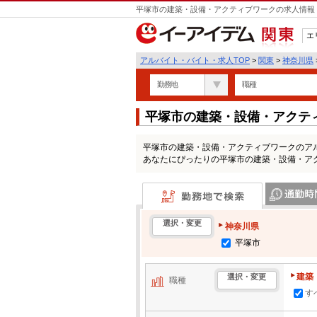
平塚市の建築・設備・アクティブワークの求人情報 
エ
関東
アルバイト・バイト・求人TOP
>
関東
>
神奈川県
勤務地
職種
平塚市の建築・設備・アクテ
覧
平塚市の建築・設備・アクティブワークのア
あなたにぴったりの平塚市の建築・設備・ア
勤務地で検索
通勤時間・区
選択・変更
神奈川県
平塚市
建築
選択・変更
職種
す