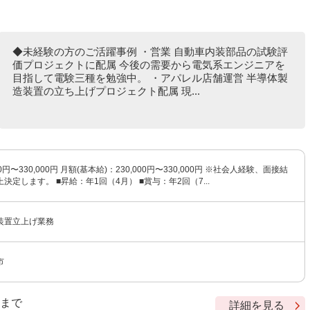
◆未経験の方のご活躍事例 ・営業 自動車内装部品の試験評
価プロジェクトに配属 今後の需要から電気系エンジニアを
目指して電験三種を勉強中。 ・アパレル店舗運営 半導体製
造装置の立ち上げプロジェクト配属 現...
0円〜330,000円 月額(基本給)：230,000円〜330,000円 ※社会人経験、面接結
決定します。 ■昇給：年1回（4月） ■賞与：年2回（7...
装置立上げ業務
市
9 まで
詳細を見る