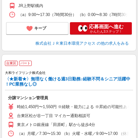
JR上野駅構内
（a）9:00〜17:30（7時間30分） （b）0:00〜8:3
応募画面へ進む
キープ
かんたん3ステップ！
株式会社ＪＲ東日本環境アクセス
の他の求人をみる
台東区
パート
大和ライフリンク株式会社
〈★新着★〉無理なく働ける週3日勤務♪経験不問＆シニア活躍中
！PC業務なし◎
分譲マンション管理員
時給1,450円〜1,550円 ※経験・能力による ※昇給の可能性あり 月収
台東区松が谷一丁目 マイカー通勤相談可
東京メトロ銀座線「田原町」駅から徒歩4分
（a）月曜／7:30〜15:30 （b）火曜・水曜／9:00〜17:00 （休憩60