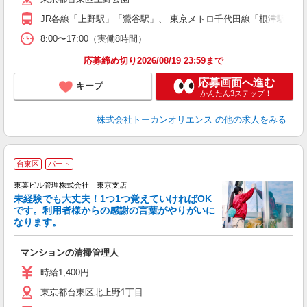
JR各線「上野駅」「鶯谷駅」、 東京メトロ千代田線「根津駅」よ
8:00〜17:00（実働8時間）
応募締め切り2026/08/19 23:59まで
応募画面へ進む
キープ
かんたん3ステップ！
株式会社トーカンオリエンス
の他の求人をみる
『
台東区
パート
東葉ビル管理株式会社 東京支店
ち
未経験でも大丈夫！1つ1つ覚えていければOK
です。利用者様からの感謝の言葉がやりがいに
なります。
で
マンションの清掃管理人
未
～
時給1,400円
東京都台東区北上野1丁目