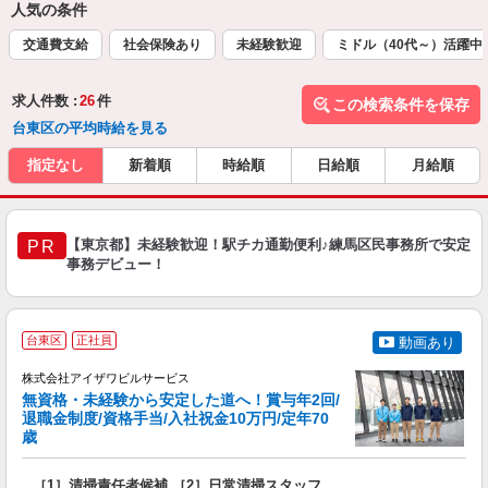
人気の条件
交通費支給
社会保険あり
未経験歓迎
ミドル（40代～）活躍中
求人件数 :
26
件
この検索条件を保存
台東区の平均時給を見る
指定なし
新着順
時給順
日給順
月給順
【東京都】未経験歓迎！駅チカ通勤便利♪練馬区民事務所で安定
PR
事務デビュー！
台東区
正社員
動画あり
株式会社アイザワビルサービス
無資格・未経験から安定した道へ！賞与年2回/
退職金制度/資格手当/入社祝金10万円/定年70
歳
い
は
［1］清掃責任者候補 ［2］日常清掃スタッフ
入