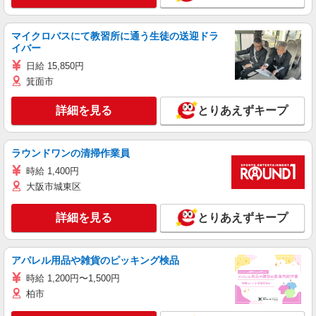
マイクロバスにて教習所に通う生徒の送迎ドラ
イバー
日給 15,850円
箕面市
詳細を見る
とりあえずキープ
ラウンドワンの清掃作業員
時給 1,400円
大阪市城東区
詳細を見る
とりあえずキープ
アパレル用品や雑貨のピッキング検品
時給 1,200円〜1,500円
柏市