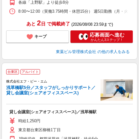
各線「上野駅」より徒歩8分
8:00〜12:00（実働3.75時間・休憩15分） 週5日勤務（月・火・
2
あと
日
で掲載終了
(2026/08/08 23:59まで)
応募画面へ進む
キープ
かんたん3ステップ！
東葉ビル管理株式会社
の他の求人をみる
台東区
アルバイト
株式会社エフ・ビー・エム
浅草橋駅5分／スタッフがしっかりサポート／
貸し会議室(シェアオフィススペース)
貸し会議室(シェアオフィススペース)／浅草橋駅
時給1,250円
東京都台東区柳橋1丁目
JR総武線、都営浅草線「浅草橋駅」徒歩5分