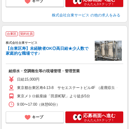
キープ
かんたん3ステップ！
株式会社台東サービス
の他の求人をみる
■
台東区
契約社員
株式会社台東サービス
【台東区寿】未経験者OK◎高日給★少人数で
≪
家庭的な職場です♪
を
給排水・空調衛生等の現場管理・管理営業
日給15,000円
東京都台東区寿4-13-8 サセエステートビル4F （産廃収集・運
東京メトロ銀座線「田原町駅」より徒歩5分
9:00〜17:00（休憩60分）
応募画面へ進む
キープ
かんたん3ステップ！