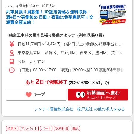
シンテイ警備株式会社 松戸支社
列車見張り員募集！JR認定資格を無料取得！
収
週4日〜実働短め 日勤・夜勤は希望選択可！交
通費全額支給！
て
即
鉄道工事時の電車見張り警備スタッフ（列車見張り員）
～
い
日給11,500円〜14,474円 （週4日以上の勤務の精勤手当として日給
東京都足立区、葛飾区、江戸川区、台東区、墨田区、荒川区 錦糸
な
各駅 よりすぐ
［日勤］08:00〜17:00 ［夜勤］20:00〜翌5:00 実働8
2
あと
日
で掲載終了
(2026/08/08 23:59まで)
応募画面へ進む
キープ
かんたん3ステップ！
シンテイ警備株式会社 松戸支社
の他の求人をみる
台東区
アルバイト
パート
契約社員
嘱託