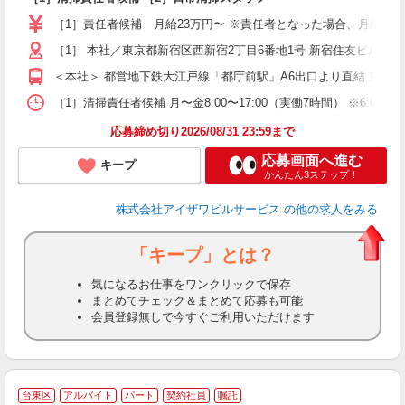
夫
［1］責任者候補 月給23万円〜 ※責任者となった場合、月給24.5万
中
煙
［1］ 本社／東京都新宿区西新宿2丁目6番地1号 新宿住友ビル4
＜本社＞ 都営地下鉄大江戸線「都庁前駅」A6出口より直結 東京
ど
［1］清掃責任者候補 月〜金8:00〜17:00（実働7時間） ※6:00〜1
応募締め切り2026/08/31 23:59まで
応募画面へ進む
キープ
かんたん3ステップ！
株式会社アイザワビルサービス
の他の求人をみる
「キープ」とは？
気になるお仕事をワンクリックで保存
まとめてチェック＆まとめて応募も可能
会員登録無しで今すぐご利用いただけます
台東区
アルバイト
パート
契約社員
嘱託