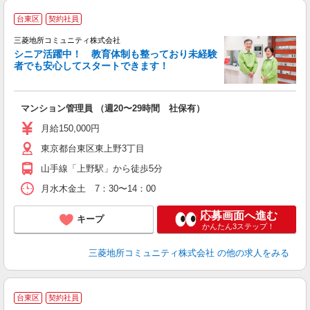
台東区
契約社員
三菱地所コミュニティ株式会社
シニア活躍中！ 教育体制も整っており未経験
者でも安心してスタートできます！
な
マンション管理員 （週20〜29時間 社保有）
月給150,000円
東京都台東区東上野3丁目
山手線「上野駅」から徒歩5分
月水木金土 7：30〜14：00
応募画面へ進む
キープ
かんたん3ステップ！
三菱地所コミュニティ株式会社
の他の求人をみる
台東区
契約社員