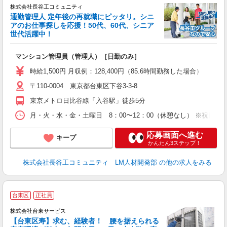
株式会社長谷工コミュニティ
通勤管理人 定年後の再就職にピッタリ。シニ
アのお仕事探しを応援！50代、60代、シニア
世代活躍中！
多
マンション管理員（管理人）［日勤のみ］
未
（
時給1,500円 月収例：128,400円（85.6時間勤務した場合）
〒110-0004 東京都台東区下谷3-3-8
東京メトロ日比谷線「入谷駅」徒歩5分
月・火・水・金・土曜日 8：00〜12：00（休憩なし） ※祝日は
応募画面へ進む
キープ
かんたん3ステップ！
株式会社長谷工コミュニティ LM人材開発部
の他の求人をみる
台東区
正社員
株式会社台東サービス
ま
【台東区寿】求む、経験者！ 腰を据えられる