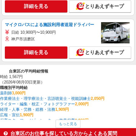
詳細を見る
とりあえずキープ
マイクロバスによる施設利用者送迎ドライバー
日給 10,900円〜10,900円
神戸市須磨区
詳細を見る
とりあえずキープ
台東区の平均時給情報
時給 1,567円
（2026年08月03日更新）
職種別平均時給
薬剤師
3,000円
作業療法士・理学療法士・言語聴覚士・視能訓練士
2,050円
ライター・編集・校正・フォトグラファー
2,000円
経理・人事・労務・総務・法務
1,909円
広報・宣伝
1,900円
保育スタッフ・ベビーシッター・学童保育
1,900円
もっと見る
その他オフィスワーク・事務
1,800円
金融・貿易事務
1,767円
台東区のお仕事を探している方からよくある質問