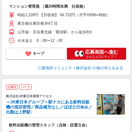
な
マンション管理員 （週20時間未満 社保無）
時給1,228円 【月収例】 84,732円（月平均69h×時給）
東京都台東区根岸4丁目
山手線・京浜東北線「鶯谷駅」から徒歩8分
火水金土 8：00〜12：00
応募画面へ進む
キープ
かんたん3ステップ！
三菱地所コミュニティ株式会社
の他の求人をみる
台東区
パート
株式会社JR東日本環境アクセス
＜JR東日本グループ＞駅ナカにある飲料自販
機の巡回管理／商品補充なし／ほぼ土日休み／
出勤は上野駅♪
み
飲料自販機の管理スタッフ（点検・設置立会）
未
選