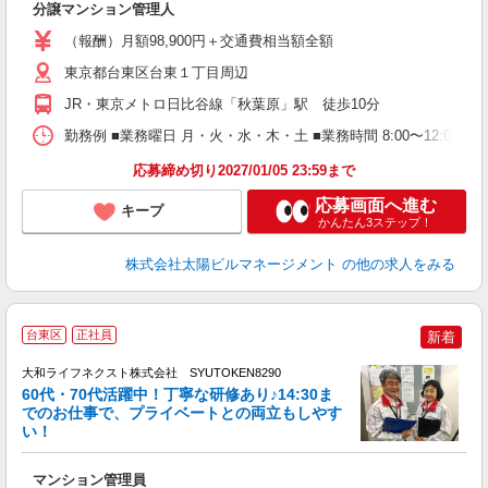
分譲マンション管理人
（報酬）月額98,900円＋交通費相当額全額
東京都台東区台東１丁目周辺
JR・東京メトロ日比谷線「秋葉原」駅 徒歩10分
勤務例 ■業務曜日 月・火・水・木・土 ■業務時間 8:00〜12:00
応募締め切り2027/01/05 23:59まで
応募画面へ進む
キープ
かんたん3ステップ！
株式会社太陽ビルマネージメント
の他の求人をみる
台東区
正社員
新着
大和ライフネクスト株式会社 SYUTOKEN8290
60代・70代活躍中！丁寧な研修あり♪14:30ま
でのお仕事で、プライベートとの両立もしやす
い！
ー
マンション管理員
入