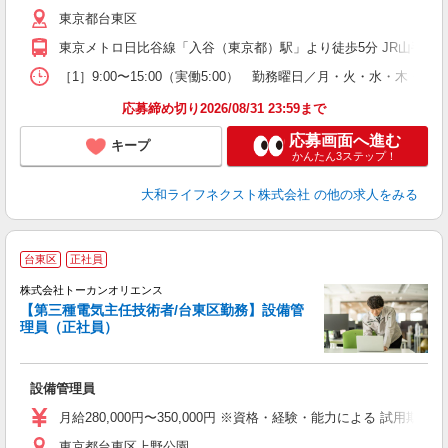
し
東京都台東区
昼
東京メトロ日比谷線「入谷（東京都）駅」より徒歩5分 JR山手線「
［1］9:00〜15:00（実働5:00） 勤務曜日／月・火・水・木
応募締め切り2026/08/31 23:59まで
応募画面へ進む
キープ
かんたん3ステップ！
大和ライフネクスト株式会社
の他の求人をみる
台東区
正社員
株式会社トーカンオリエンス
【第三種電気主任技術者/台東区勤務】設備管
理員（正社員）
能
設備管理員
月給280,000円〜350,000円 ※資格・経験・能力による 試用期
東京都台東区上野公園