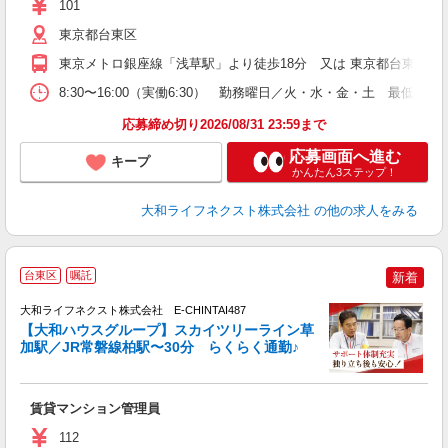
101
エ
1
東京都台東区
ル
東京メトロ銀座線「浅草駅」より徒歩18分 又は 東京都台東区バス 
金
8:30〜16:00（実働6:30） 勤務曜日／火・水・金・土 
応募締め切り2026/08/31 23:59まで
応募画面へ進む
キープ
かんたん3ステップ！
大和ライフネクスト株式会社
の他の求人をみる
台東区
嘱託
新着
大和ライフネクスト株式会社 E-CHINTAI487
【大和ハウスグループ】スカイツリーライン草
加駅／JR常磐線柏駅〜30分 らくらく通勤♪
い
入
賃貸マンション管理員
躍
エ
112