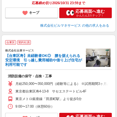
応募締め切り2026/10/31 23:59まで
応募画面へ進む
キープ
かんたん3ステップ！
株式会社ビルマネサービス
の他の求人をみる
■
台東区
契約社員
株式会社台東サービス
【台東区寿】未経験者OK◎ 腰を据えられる
工
安定環境 引っ越し費用補助や借り上げ住宅が
利用可能です
績
消防設備の保守・点検・工事
月給250,000〜350,000円（経験等による） ※試用期間3ヶ月あり
東京都台東区寿4-13-8 サセエステートビル4F
東京メトロ銀座線「田原町駅」より徒歩5分
9:00〜17:00（休憩60分）
応募画面へ進む