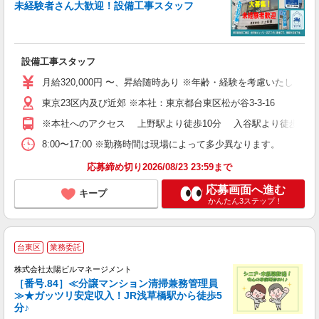
入
未経験者さん大歓迎！設備工事スタッフ
者
代
由
会
設備工事スタッフ
月給320,000円 〜、昇給随時あり ※年齢・経験を考慮いたします
東京23区内及び近郊 ※本社：東京都台東区松が谷3-3-16
※本社へのアクセス 上野駅より徒歩10分 入谷駅より徒歩5分
8:00〜17:00 ※勤務時間は現場によって多少異なります。
応募締め切り2026/08/23 23:59まで
応募画面へ進む
キープ
かんたん3ステップ！
台東区
業務委託
夫
株式会社太陽ビルマネージメント
［番号.84］≪分譲マンション清掃兼務管理員
≫★ガッツリ安定収入！JR浅草橋駅から徒歩5
分♪