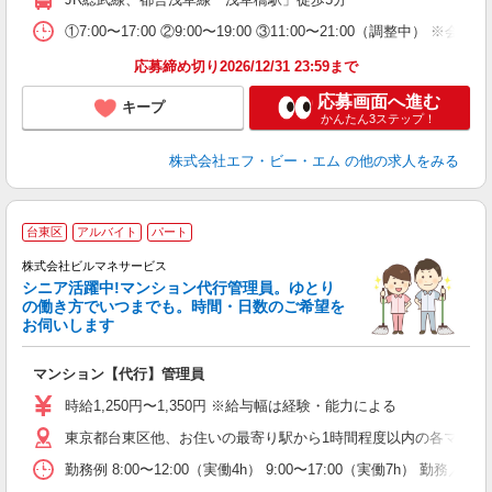
①7:00〜17:00 ②9:00〜19:00 ③11:00〜21:00（
応募締め切り2026/12/31 23:59まで
応募画面へ進む
キープ
かんたん3ステップ！
株式会社エフ・ビー・エム
の他の求人をみる
台東区
アルバイト
パート
株式会社ビルマネサービス
シニア活躍中!マンション代行管理員。ゆとり
の働き方でいつまでも。時間・日数のご希望を
お伺いします
健
マンション【代行】管理員
未
時給1,250円〜1,350円 ※給与幅は経験・能力による
東京都台東区他、お住いの最寄り駅から1時間程度以内の各マンシ
勤務例 8:00〜12:00（実働4h） 9:00〜17:00（実働7h） 勤務／週