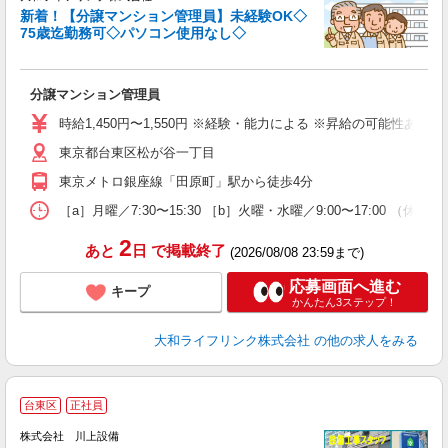
新着！【分譲マンション管理員】未経験OK◇
75歳迄勤務可◇パソコン使用なし◇
か
分譲マンション管理員
未
～
時給1,450円〜1,550円 ※経験・能力による ※昇給の可能性あり 
固
東京都台東区松が谷一丁目
2
東京メトロ銀座線「田原町」駅から徒歩4分
［a］月曜／7:30〜15:30 ［b］火曜・水曜／9:00〜17:00 （休憩6
2
あと
日
で掲載終了
(2026/08/08 23:59まで)
応募画面へ進む
キープ
かんたん3ステップ！
大和ライフリンク株式会社
の他の求人をみる
台東区
正社員
株式会社 川上設備