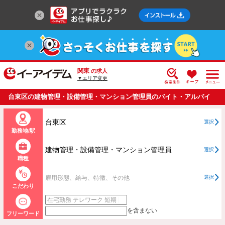
関東
の求人
▼エリア変更
台東区の建物管理・設備管理・マンション管理員のバイト・アルバイ
ト・パートの求人情報一覧
台東区
選択
勤務地/駅
建物管理・設備管理・マンション管理員
選択
職種
雇用形態、給与、特徴、その他
選択
こだわり
を含まない
フリーワード