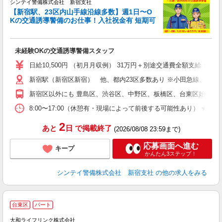
シンテイ警備株式会社 新宿支社
【新宿駅、23区内山手線沿線多数】週1日〜O
Kの交通誘導警備のお仕事！入社祝金有 短期可
後
未経験OKの交通誘導警備スタッフ
週
日給10,500円 （初月月収例） 31万円＋別途交通費全額支給 
新宿駅（新宿区新宿） 他、都内23区多数あり ※小田急線、京王
新宿区以外にも 豊島区、渋谷区、中野区、板橋区、台東区始め東京
8:00〜17:00（休憩有・現場によって前後する可能性あり） 
2
あと
日
で掲載終了
(2026/08/08 23:59まで)
応募画面へ進む
キープ
かんたん3ステップ！
シンテイ警備株式会社 新宿支社
の他の求人をみる
台東区
パート
大和ライフリンク株式会社