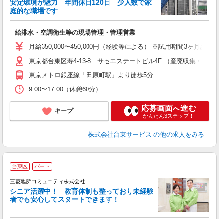
安定環境が魅力 年間休日120日 少人数で家
庭的な職場です
け
給排水・空調衛生等の現場管理・管理営業
月給350,000〜450,000円（経験等による） ※試用期間3ヶ月あり（
東京都台東区寿4-13-8 サセエステートビル4F （産廃収集・運
東京メトロ銀座線「田原町駅」より徒歩5分
9:00〜17:00（休憩60分）
応募画面へ進む
キープ
かんたん3ステップ！
株式会社台東サービス
の他の求人をみる
台東区
パート
三菱地所コミュニティ株式会社
シニア活躍中！ 教育体制も整っており未経験
者でも安心してスタートできます！