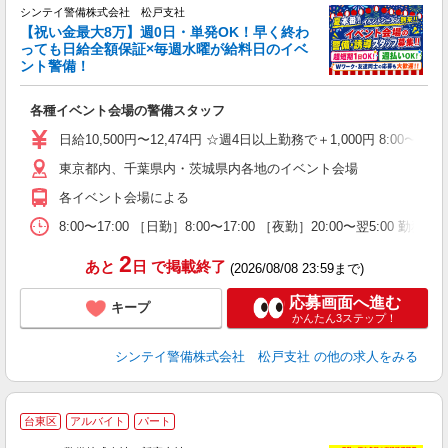
シンテイ警備株式会社 松戸支社
【祝い金最大8万】週0日・単発OK！早く終わ
っても日給全額保証×毎週水曜が給料日のイベ
ント警備！
入
各種イベント会場の警備スタッフ
未
ダ
日給10,500円〜12,474円 ☆週4日以上勤務で＋1,000円 8:0
み
東京都内、千葉県内・茨城県内各地のイベント会場
ブ
各イベント会場による
8:00〜17:00 ［日勤］8:00〜17:00 ［夜勤］20:00〜
2
あと
日
で掲載終了
(2026/08/08 23:59まで)
応募画面へ進む
キープ
かんたん3ステップ！
シンテイ警備株式会社 松戸支社
の他の求人をみる
台東区
アルバイト
パート