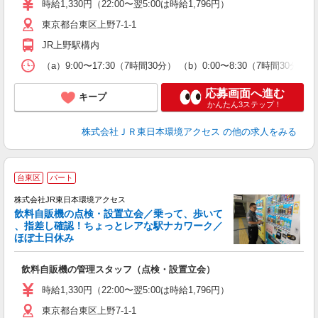
時給1,330円（22:00〜翌5:00は時給1,796円）
東京都台東区上野7-1-1
JR上野駅構内
（a）9:00〜17:30（7時間30分） （b）0:00〜8:3
応募画面へ進む
キープ
かんたん3ステップ！
株式会社ＪＲ東日本環境アクセス
の他の求人をみる
台東区
パート
株式会社JR東日本環境アクセス
飲料自販機の点検・設置立会／乗って、歩いて
、指差し確認！ちょっとレアな駅ナカワーク／
ほぼ土日休み
車
飲料自販機の管理スタッフ（点検・設置立会）
未
選
時給1,330円（22:00〜翌5:00は時給1,796円）
東京都台東区上野7-1-1