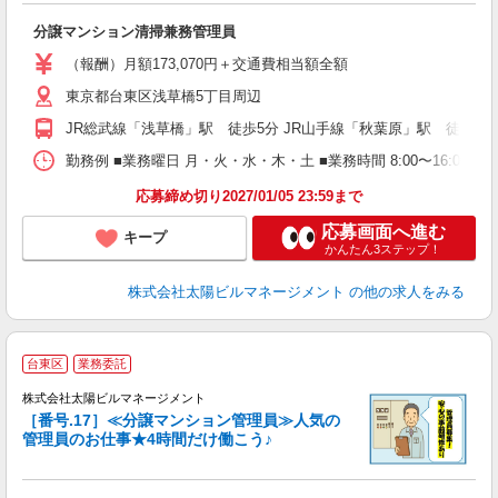
す
分譲マンション清掃兼務管理員
（報酬）月額173,070円＋交通費相当額全額
東京都台東区浅草橋5丁目周辺
JR総武線「浅草橋」駅 徒歩5分 JR山手線「秋葉原」駅 徒歩10
勤務例 ■業務曜日 月・火・水・木・土 ■業務時間 8:00〜16:00
応募締め切り2027/01/05 23:59まで
応募画面へ進む
キープ
かんたん3ステップ！
株式会社太陽ビルマネージメント
の他の求人をみる
台東区
業務委託
夫
株式会社太陽ビルマネージメント
［番号.17］≪分譲マンション管理員≫人気の
管理員のお仕事★4時間だけ働こう♪
問