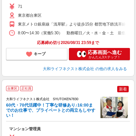
躍
71
エ
東京都台東区
し
東京メトロ銀座線「浅草駅」より徒歩15分 都営地下鉄浅草線「浅草
り
8:00〜14:30（実働5:30） 勤務曜日／火・水・金・土 
応募締め切り2026/08/31 23:59まで
応募画面へ進む
キープ
かんたん3ステップ！
大和ライフネクスト株式会社
の他の求人をみる
台東区
正社員
新着
大和ライフネクスト株式会社 SYUTOKEN7830
60代・70代活躍中！丁寧な研修あり♪16:00ま
でのお仕事で、プライベートとの両立もしやす
い！
ー
マンション管理員
入
躍