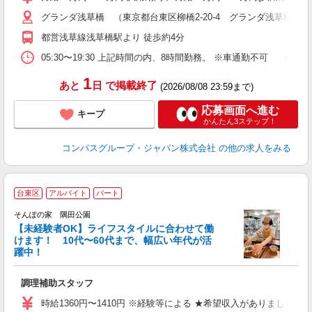
ミ
グランダ浅草橋 （東京都台東区柳橋2-20-4 グランダ浅草橋内1
あ
休
都営浅草線浅草橋駅より 徒歩約4分
助
05:30〜19:30 上記時間の内、8時間勤務。 ※車通勤不可 
1
あと
日
で掲載終了
(2026/08/08 23:59まで)
応募画面へ進む
キープ
かんたん3ステップ！
コンパスグループ・ジャパン株式会社
の他の求人をみる
台東区
アルバイト
パート
そんぽの家 隅田公園
【未経験者OK】ライフスタイルに合わせて働
けます！ 10代〜60代まで、幅広い年代が活
躍中！
を
調理補助スタッフ
週
ー
時給1360円〜1410円 ※経験等による ★希望収入がありまし
O