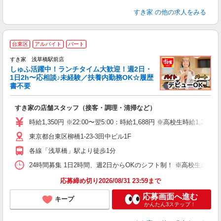
すき家
の他の求人をみる
≪
台東区
アルバイト
パート
すき家 浅草橋駅前店
しゅふ活躍中！ランチタイム大歓迎！週2日・
安
1日2h〜応相談♪未経験／扶養内勤務OK☆履歴
書不要
の
すき家の店舗スタッフ（接客・調理・清掃など）
履
タ
時給1,350円 ※22:00〜翌5:00：時給1,688円 ※高校生時給1,230
（
東京都台東区柳橋1-23-3田中ビル1F
夜
割
各線「浅草橋」駅より徒歩1分
24時間募集 1日2時間、週2日からOKのシフト制！ ※高校生のシ
応募締め切り2026/08/31 23:59まで
応募画面へ進む
キープ
かんたん3ステップ！