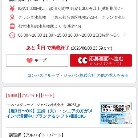
入
歓
時給1,300円以上 試用期間中 時給1,300円以上(試用期間2ヶ月
～
グランダ浅草橋 （東京都台東区柳橋2-20-4 グランダ浅草橋内1
用
2
都営浅草線浅草橋駅より 徒歩約4分
内
食
06:00〜10:00 11:00〜15:00 16:00〜20:00 1日3時間〜
1
あと
日
で掲載終了
(2026/08/08 23:59まで)
応募画面へ進む
キープ
かんたん3ステップ！
コンパスグループ・ジャパン株式会社
の他の求人をみる
台東区
アルバイト
パート
コンパスグループ・ジャパン株式会社 39237_p
く
【週3日〜OK】主婦（夫）・シニアの方がメ
インで活躍中♪ブランク＆シフト相談OK♪
大
調理師【アルバイト・パート】
入