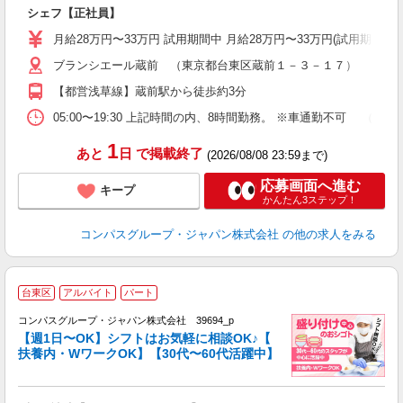
卒
シェフ【正社員】
ミ
あ
月給28万円〜33万円 試用期間中 月給28万円〜33万円(試用期
休
ブランシエール蔵前 （東京都台東区蔵前１－３－１７）
ま
【都営浅草線】蔵前駅から徒歩約3分
05:00〜19:30 上記時間の内、8時間勤務。 ※車通勤不可 
1
あと
日
で掲載終了
(2026/08/08 23:59まで)
応募画面へ進む
キープ
かんたん3ステップ！
コンパスグループ・ジャパン株式会社
の他の求人をみる
台東区
アルバイト
パート
コンパスグループ・ジャパン株式会社 39694_p
く
【週1日〜OK】シフトはお気軽に相談OK♪【
扶養内・WワークOK】【30代〜60代活躍中】
大