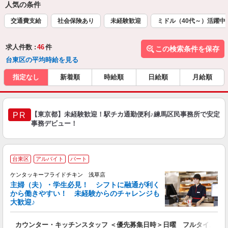
人気の条件
交通費支給
社会保険あり
未経験歓迎
ミドル（40代～）活躍中
求人件数 :
46
件
この検索条件を保存
台東区の平均時給を見る
指定なし
新着順
時給順
日給順
月給順
【東京都】未経験歓迎！駅チカ通勤便利♪練馬区民事務所で安定
PR
事務デビュー！
台東区
アルバイト
パート
ケンタッキーフライドチキン 浅草店
主婦（夫）・学生必見！ シフトに融通が利く
から働きやすい！ 未経験からのチャレンジも
大歓迎♪
見
カウンター・キッチンスタッフ ＜優先募集日時＞日曜 フルタイム
未