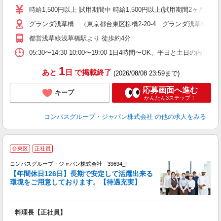
歓
時給1,500円以上 試用期間中 時給1,500円以上(試用期間2ヶ月
～
グランダ浅草橋 （東京都台東区柳橋2-20-4 グランダ浅草橋内1
用
週
都営浅草線浅草橋駅より 徒歩約4分
内
05:30〜14:30 10:00〜19:00 1日4時間〜OK、平日と土日の内
1
あと
日
で掲載終了
(2026/08/08 23:59まで)
応募画面へ進む
キープ
かんたん3ステップ！
コンパスグループ・ジャパン株式会社
の他の求人をみる
台東区
正社員
コンパスグループ・ジャパン株式会社 39694_f
【年間休日126日】長期で安定して活躍出来る
環境をご用意しております。【待遇充実】
ま
料理長【正社員】
入