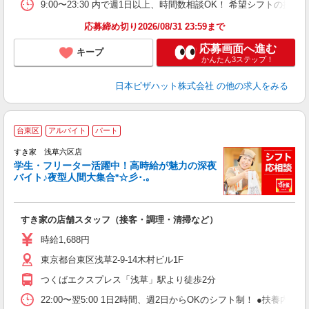
あ
9:00〜23:30 内で週1日以上、時間数相談OK！ 希望シフトの
内
応募締め切り2026/08/31 23:59まで
応募画面へ進む
キープ
かんたん3ステップ！
日本ピザハット株式会社
の他の求人をみる
台東区
アルバイト
パート
すき家 浅草六区店
学生・フリーター活躍中！高時給が魅力の深夜
バイト♪夜型人間大集合*☆彡･.｡
つ
すき家の店舗スタッフ（接客・調理・清掃など）
履
ミ
時給1,688円
～
東京都台東区浅草2-9-14木村ビル1F
内
あ
つくばエクスプレス「浅草」駅より徒歩2分
22:00〜翌5:00 1日2時間、週2日からOKのシフト制！ ●扶養内勤務