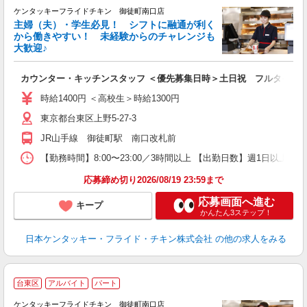
ケンタッキーフライドチキン 御徒町南口店
主婦（夫）・学生必見！ シフトに融通が利く
から働きやすい！ 未経験からのチャレンジも
大歓迎♪
見
カウンター・キッチンスタッフ ＜優先募集日時＞土日祝 フルタイム
未
ダ
時給1400円 ＜高校生＞時給1300円
昇
東京都台東区上野5-27-3
K
保
JR山手線 御徒町駅 南口改札前
【勤務時間】8:00〜23:00／3時間以上 【出勤日数】週1日以
応募締め切り2026/08/19 23:59まで
応募画面へ進む
キープ
かんたん3ステップ！
日本ケンタッキー・フライド・チキン株式会社
の他の求人をみる
台東区
アルバイト
パート
ケンタッキーフライドチキン 御徒町南口店