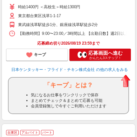
ダ
時給1400円 ＜高校生＞時給1300円
昇
東京都台東区浅草1-1-17
上
か
東武線浅草駅徒歩1分、銀座線浅草駅徒歩2分
【勤務時間】9:00〜23:00／3時間以上 【出勤日数】週2日以
応募締め切り2026/08/19 23:59まで
応募画面へ進む
キープ
かんたん3ステップ！
日本ケンタッキー・フライド・チキン株式会社
の他の求人をみる
「キープ」とは？
気になるお仕事をワンクリックで保存
まとめてチェック＆まとめて応募も可能
会員登録無しで今すぐご利用いただけます
台東区
アルバイト
パート