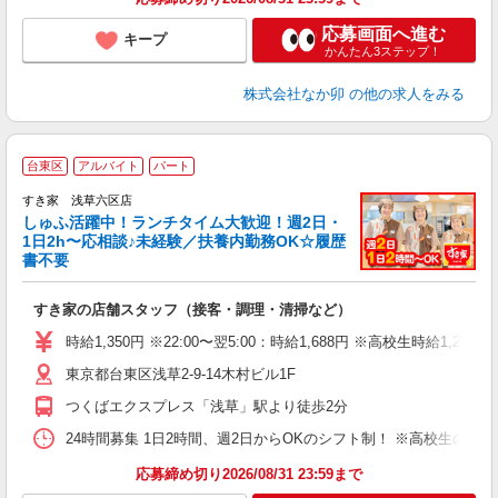
応募画面へ進む
キープ
かんたん3ステップ！
株式会社なか卯
の他の求人をみる
≪
台東区
アルバイト
パート
すき家 浅草六区店
しゅふ活躍中！ランチタイム大歓迎！週2日・
安
1日2h〜応相談♪未経験／扶養内勤務OK☆履歴
書不要
の
すき家の店舗スタッフ（接客・調理・清掃など）
履
タ
時給1,350円 ※22:00〜翌5:00：時給1,688円 ※高校生時給1,230
（
東京都台東区浅草2-9-14木村ビル1F
夜
割
つくばエクスプレス「浅草」駅より徒歩2分
24時間募集 1日2時間、週2日からOKのシフト制！ ※高校生のシ
応募締め切り2026/08/31 23:59まで