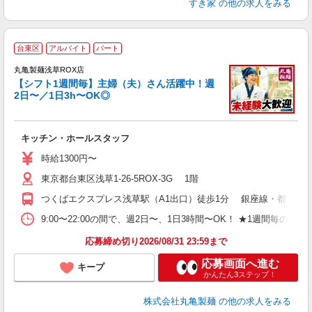
すき家
の他の求人をみる
台東区
アルバイト
パート
丸亀製麺浅草ROX店
【シフト1週間毎】主婦（夫）さん活躍中！週
2日〜／1日3h〜OK◎
（
キッチン・ホールスタッフ
入
者
時給1300円〜
不
東京都台東区浅草1-26-5ROX-3G 1階
中
り
つくばエクスプレス浅草駅（A1出口）徒歩1分 銀座線・都営浅草
勤
務
9:00〜22:00の間で、週2日〜、1日3時間〜OK！ ★1週
禁
応募締め切り2026/08/31 23:59まで
応募画面へ進む
キープ
かんたん3ステップ！
株式会社丸亀製麺
の他の求人をみる