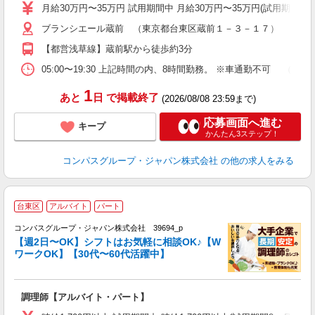
卒
月給30万円〜35万円 試用期間中 月給30万円〜35万円(試用期
ミ
ブランシエール蔵前 （東京都台東区蔵前１－３－１７）
あ
休
【都営浅草線】蔵前駅から徒歩約3分
ま
05:00〜19:30 上記時間の内、8時間勤務。 ※車通勤不可 
1
あと
日
で掲載終了
(2026/08/08 23:59まで)
応募画面へ進む
キープ
かんたん3ステップ！
コンパスグループ・ジャパン株式会社
の他の求人をみる
台東区
アルバイト
パート
コンパスグループ・ジャパン株式会社 39694_p
く
【週2日〜OK】シフトはお気軽に相談OK♪【W
ワークOK】【30代〜60代活躍中】
大
調理師【アルバイト・パート】
入
歓