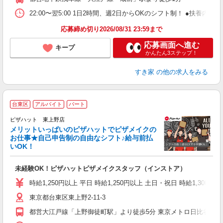
22:00〜翌5:00 1日2時間、週2日からOKのシフト制！ ●扶養内勤務
応募締め切り2026/08/31 23:59まで
応募画面へ進む
キープ
かんたん3ステップ！
すき家
の他の求人をみる
台東区
アルバイト
パート
ピザハット 東上野店
メリットいっぱいのピザハットでピザメイクの
お仕事★自己申告制の自由なシフト♪給与前払
いOK！
う
だ
未経験OK！ピザハットピザメイクスタッフ（インストア）
友
躍
時給1,250円以上 平日 時給1,250円以上 土日・祝日 時給1,300円
（
東京都台東区東上野2-11-3
中
ル
都営大江戸線「上野御徒町駅」より徒歩5分 東京メトロ日比谷線「
支