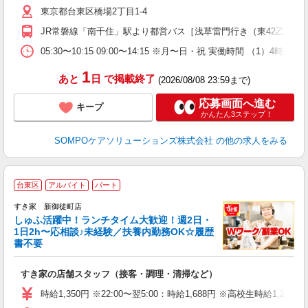
東京都台東区橋場2丁目1-4
JR常磐線「南千住」駅より都営バス［浅草雷門行き（東42乙）］
05:30〜10:15 09:00〜14:15 ※月〜日・祝 実働
1
あと
日
で掲載終了
(2026/08/08 23:59まで)
応募画面へ進む
キープ
かんたん3ステップ！
SOMPOケアソリューションズ株式会社
の他の求人をみる
≪
台東区
アルバイト
パート
すき家 新御徒町店
しゅふ活躍中！ランチタイム大歓迎！週2日・
安
1日2h〜応相談♪未経験／扶養内勤務OK☆履歴
書不要
の
すき家の店舗スタッフ（接客・調理・清掃など）
履
タ
時給1,350円 ※22:00〜翌5:00：時給1,688円 ※高校生時給1,230
（