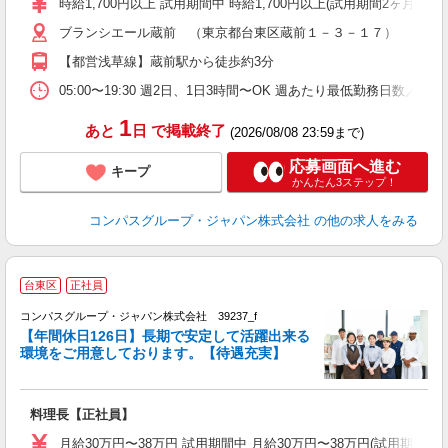
時給1,700円以上 試用期間中 時給1,700円以上(試用期間2ヶ月
～
ブランシエール蔵前 （東京都台東区蔵前１－３－１７）
用
～
【都営浅草線】蔵前駅から徒歩約3分
駅
助
05:00〜19:30 週2日、1日3時間〜OK 週あたり最低勤務日数／2日
1
あと
日
で掲載終了
(2026/08/08 23:59まで)
応募画面へ進む
キープ
かんたん3ステップ！
コンパスグループ・ジャパン株式会社
の他の求人をみる
台東区
正社員
コンパスグループ・ジャパン株式会社 39237_f
【年間休日126日】長期で安定して活躍出来る
環境をご用意しております。【待遇充実】
ま
料理長【正社員】
入
卒
月給30万円〜38万円 試用期間中 月給30万円〜38万円(試用期間3ヶ