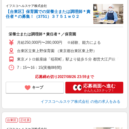
イフスコヘルスケア株式会社
【台東区】保育園での栄養士または調理師＊責
任者＊の募集！（3751）３７５１ｗ０２
ス
栄養士または調理師＊責任者＊／保育園
入
タ
月給250,000円〜280,000円 ※経験、能力による
賞
台東区立東上野保育園 （東京都台東区東上野）
東京メトロ銀座線「稲荷町」駅より徒歩５分 都営大江戸線「新御徒
度
7：15〜16：15(実働8時間)
応募締め切り2027/08/26 23:59まで
応募画面へ進む
キープ
かんたん3ステップ！
イフスコヘルスケア株式会社
の他の求人をみる
台東区
正社員