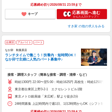
応募締め切り2026/08/31 23:59まで
応募画面へ進む
キープ
かんたん3ステップ！
すき家
の他の求人をみる
台東区
アルバイト
パート
気
なか卯 秋葉原店
ランチタイムで働こう！扶養内・短時間OK！
なか卯で主婦に人気のパート募集中♪
き
接客・調理スタッフ（簡単な接客・調理・清掃・など）
未
O
時給1300円 22:00〜翌5:00：時給1625円 高校生：時給1250円
K
東京都台東区上野3-2-1 エクセレントビル1階
東京メトロ銀座線「末広町」駅より徒歩2分
24時間募集 上記時間内で週1日、1日2時間からOK（シフト制） 
応募締め切り2026/08/31 23:59まで