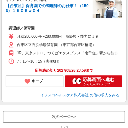
イフスコヘルスケア株式会社
【台東区】保育園での調理師のお仕事！（150
6）１５０６ｗ０４
っ
調理師／保育園
入
タ
月給250,000円〜280,000円 ※経験・能力による
賞
台東区立石浜橋場保育園 （東京都台東区橋場）
JR、東京メトロ、つくばエクスプレス「南千住」駅から徒歩10分
度
7：15〜16：15（実働8H）
応募締め切り2027/08/26 23:59まで
応募画面へ進む
キープ
かんたん3ステップ！
イフスコヘルスケア株式会社
の他の求人をみる
次のページへ
1／2