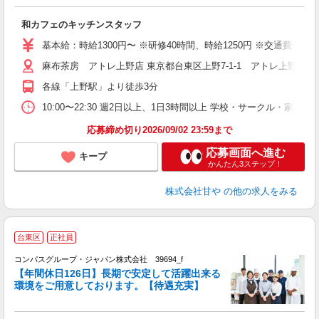
◎
和カフェのキッチンスタッフ
基本給：時給1300円〜 ※研修40時間、時給1250円 ※交通費一部
麻布茶房 アトレ上野店 東京都台東区上野7-1-1 アトレ上野2F
各線「上野駅」より徒歩3分
10:00〜22:30 週2日以上、1日3時間以上 学校・サーク
応募締め切り2026/09/02 23:59まで
応募画面へ進む
キープ
かんたん3ステップ！
株式会社甘や
の他の求人をみる
台東区
正社員
コンパスグループ・ジャパン株式会社 39694_f
【年間休日126日】長期で安定して活躍出来る
環境をご用意しております。【待遇充実】
「
入