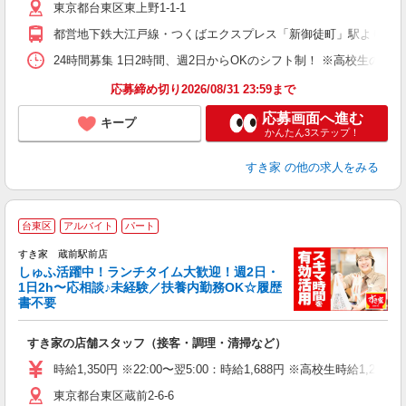
東京都台東区東上野1-1-1
夜
割
都営地下鉄大江戸線・つくばエクスプレス「新御徒町」駅より徒歩
24時間募集 1日2時間、週2日からOKのシフト制！ ※高校生のシ
応募締め切り2026/08/31 23:59まで
応募画面へ進む
キープ
かんたん3ステップ！
すき家
の他の求人をみる
≪
台東区
アルバイト
パート
すき家 蔵前駅前店
しゅふ活躍中！ランチタイム大歓迎！週2日・
安
1日2h〜応相談♪未経験／扶養内勤務OK☆履歴
書不要
の
すき家の店舗スタッフ（接客・調理・清掃など）
履
タ
時給1,350円 ※22:00〜翌5:00：時給1,688円 ※高校生時給1,230
（
東京都台東区蔵前2-6-6
夜