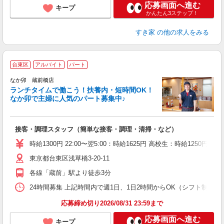
応募画面へ進む
キープ
かんたん3ステップ！
すき家
の他の求人をみる
台東区
アルバイト
パート
気
なか卯 蔵前橋店
ランチタイムで働こう！扶養内・短時間OK！
なか卯で主婦に人気のパート募集中♪
き
接客・調理スタッフ（簡単な接客・調理・清掃・など）
未
O
時給1300円 22:00〜翌5:00：時給1625円 高校生：時給1250円
K
東京都台東区浅草橋3-20-11
各線「蔵前」駅より徒歩3分
24時間募集 上記時間内で週1日、1日2時間からOK（シフト制） 
応募締め切り2026/08/31 23:59まで
応募画面へ進む
キープ