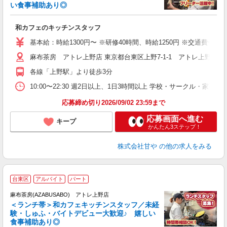
い食事補助あり◎
タ
働
和カフェのキッチンスタッフ
基本給：時給1300円〜 ※研修40時間、時給1250円 ※交通費一部
麻布茶房 アトレ上野店 東京都台東区上野7-1-1 アトレ上野2F
各線「上野駅」より徒歩3分
10:00〜22:30 週2日以上、1日3時間以上 学校・サーク
応募締め切り2026/09/02 23:59まで
応募画面へ進む
キープ
かんたん3ステップ！
株式会社甘や
の他の求人をみる
台東区
アルバイト
パート
麻布茶房(AZABUSABO) アトレ上野店
＜ランチ帯＞和カフェキッチンスタッフ／未経
験・しゅふ・バイトデビュー大歓迎♪ 嬉しい
食事補助あり◎