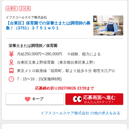
台東区
正社員
イフスコヘルスケア株式会社
【台東区】保育園での栄養士または調理師の募
集！（3751）３７５１ｗ０１
ス
栄養士または調理師／保育園
入
タ
月給250,000円〜280,000円 ※経験、能力による
賞
台東区立東上野保育園 （東京都台東区東上野）
東京メトロ銀座線「稲荷町」駅より徒歩５分 都営大江戸線「新御徒
度
7：15〜16：15(実働8時間)
応募締め切り2027/08/26 23:59まで
応募画面へ進む
キープ
かんたん3ステップ！
イフスコヘルスケア株式会社
の他の求人をみる