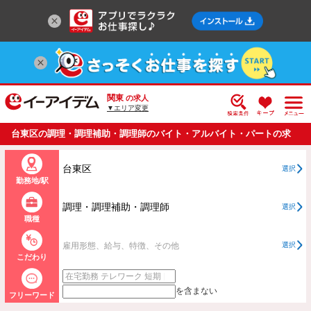
関東
の求人
▼エリア変更
台東区の調理・調理補助・調理師のバイト・アルバイト・パートの求
人情報一覧
台東区
選択
勤務地/駅
調理・調理補助・調理師
選択
職種
雇用形態、給与、特徴、その他
選択
こだわり
を含まない
フリーワード