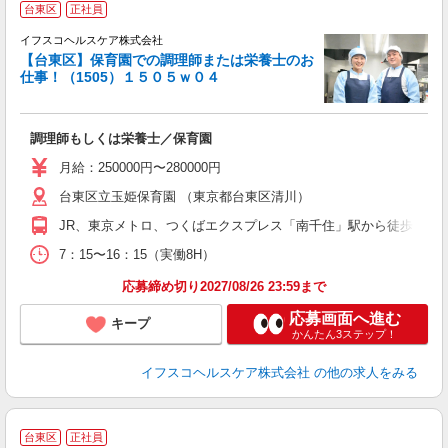
台東区
正社員
イフスコヘルスケア株式会社
【台東区】保育園での調理師または栄養士のお
仕事！（1505）１５０５ｗ０４
っ
調理師もしくは栄養士／保育園
入
タ
月給：250000円〜280000円
賞
台東区立玉姫保育園 （東京都台東区清川）
JR、東京メトロ、つくばエクスプレス「南千住」駅から徒歩10分
度
7：15〜16：15（実働8H）
応募締め切り2027/08/26 23:59まで
応募画面へ進む
キープ
かんたん3ステップ！
イフスコヘルスケア株式会社
の他の求人をみる
台東区
正社員