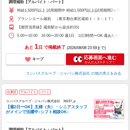
調理補助【アルバイト・パート】
入
歓
時給1,500円以上 試用期間中 時給1,500円以上(試用期間2ヶ月
～
ブランシエール蔵前 （東京都台東区蔵前１－３－１７）
用
シ
【都営浅草線】蔵前駅から徒歩約3分
迎
な
5:00〜10:00 16:00〜20:00 週1日、1日3時間〜OK 週あたり最
1
あと
日
で掲載終了
(2026/08/08 23:59まで)
応募画面へ進む
キープ
かんたん3ステップ！
コンパスグループ・ジャパン株式会社
の他の求人をみる
台東区
アルバイト
パート
コンパスグループ・ジャパン株式会社 39237_p
く
【週2日〜OK】主婦（夫）・シニアスタッフ
がメインで活躍中♪シフト相談OK♪
大
調理補助【アルバイト・パート】