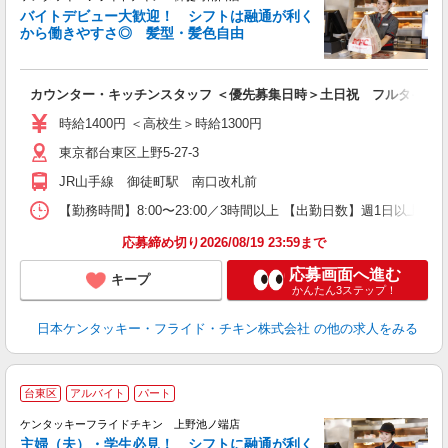
バイトデビュー大歓迎！ シフトは融通が利く
から働きやすさ◎ 髪型・髪色自由
立
カウンター・キッチンスタッフ ＜優先募集日時＞土日祝 フルタイム
未
ダ
時給1400円 ＜高校生＞時給1300円
昇
東京都台東区上野5-27-3
K
保
JR山手線 御徒町駅 南口改札前
【勤務時間】8:00〜23:00／3時間以上 【出勤日数】週1日以
応募締め切り2026/08/19 23:59まで
応募画面へ進む
キープ
かんたん3ステップ！
日本ケンタッキー・フライド・チキン株式会社
の他の求人をみる
台東区
アルバイト
パート
ケンタッキーフライドチキン 上野池ノ端店
主婦（夫）・学生必見！ シフトに融通が利く