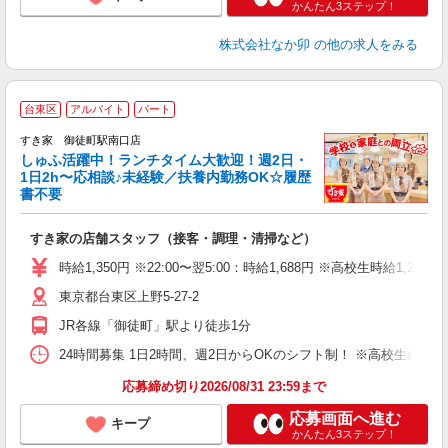
かんたん3ステップ！
株式会社なか卯
の他の求人をみる
≪
台東区
アルバイト
パート
すき家 御徒町駅南口店
しゅふ活躍中！ランチタイム大歓迎！週2日・
安
1日2h〜応相談♪未経験／扶養内勤務OK☆履歴
書不要
の
すき家の店舗スタッフ（接客・調理・清掃など）
履
タ
時給1,350円 ※22:00〜翌5:00：時給1,688円 ※高校生時給1,230
（
東京都台東区上野5-27-2
夜
割
JR各線「御徒町」駅より徒歩1分
24時間募集 1日2時間、週2日からOKのシフト制！ ※高校生のシ
応募締め切り2026/08/31 23:59まで
応募画面へ進む
キープ
かんたん3ステップ！