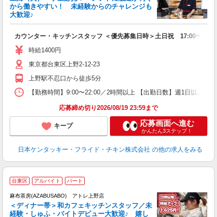
から働きやすい！ 未経験からのチャレンジも
大歓迎♪
見
カウンター・キッチンスタッフ ＜優先募集日時＞土日祝 17:00〜21:0
未
ダ
時給1400円
昇
東京都台東区上野2-12-23
K
保
上野駅不忍口から徒歩5分
【勤務時間】9:00〜22:00／2時間以上 【出勤日数】週1日以
応募締め切り2026/08/19 23:59まで
応募画面へ進む
キープ
かんたん3ステップ！
日本ケンタッキー・フライド・チキン株式会社
の他の求人をみる
台東区
アルバイト
パート
♪
麻布茶房(AZABUSABO) アトレ上野店
＜ディナー帯＞和カフェキッチンスタッフ／未
経験・しゅふ・バイトデビュー大歓迎♪ 嬉し