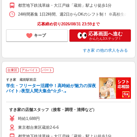
割
都営地下鉄浅草線・大江戸線「蔵前」駅より徒歩1分
24時間募集 1日2時間、週2日からOKのシフト制！ ※高校生のシ
応募締め切り2026/08/31 23:59まで
応募画面へ進む
キープ
かんたん3ステップ！
すき家
の他の求人をみる
台東区
アルバイト
パート
すき家 蔵前駅前店
学生・フリーター活躍中！高時給が魅力の深夜
バイト♪夜型人間大集合*☆彡･.｡
つ
すき家の店舗スタッフ（接客・調理・清掃など）
履
ミ
時給1,688円
～
東京都台東区蔵前2-6-6
内
あ
都営地下鉄浅草線・大江戸線「蔵前」駅より徒歩1分