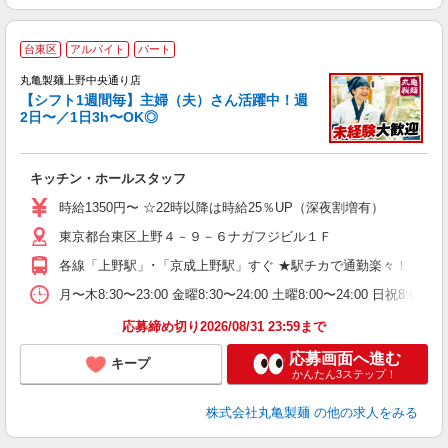
台東区
アルバイト
パート
丸亀製麺上野中央通り店
【シフト1週間毎】主婦（夫）さん活躍中！週
2日〜／1日3h〜OK◎
ル
キッチン・ホールスタッフ
入
者
時給1350円〜 ☆22時以降は時給25％UP（深夜割増有）
歓
東京都台東区上野４－９－６ナガフジビル１Ｆ
～
り
各線「上野駅」･「京成上野駅」すぐ ★駅チカで通勤楽々！ ★
O
平
月〜木8:30〜23:00 金曜8:30〜24:00 土曜8:00〜2
型
応募締め切り2026/08/31 23:59まで
応募画面へ進む
キープ
かんたん3ステップ！
株式会社丸亀製麺
の他の求人をみる