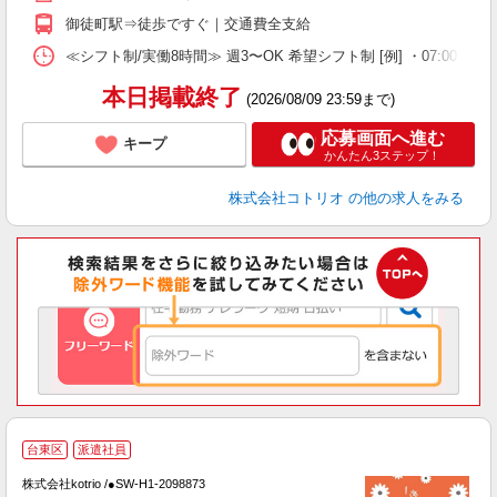
御徒町駅⇒徒歩ですぐ｜交通費全支給
≪シフト制/実働8時間≫ 週3〜OK 希望シフト制 [例] ・07:00 〜 16:00
本日掲載終了
(2026/08/09 23:59まで)
応募画面へ進む
キープ
かんたん3ステップ！
株式会社コトリオ
の他の求人をみる
台東区
派遣社員
株式会社kotrio /●SW-H1-2098873