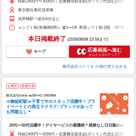
時給2400円〜3000円＜交通費全額支給(ガソリン代含む)/日払い可
東京都台東区浅草橋
浅草橋駅⇒徒歩6分ほど
≪シフト制/実働8時間≫ 週3〜OK 希望シフト制 [例] ・07:00 〜 16:00
本日掲載終了
(2026/08/09 23:59まで)
応募画面へ進む
キープ
かんたん3ステップ！
株式会社コトリオ
の他の求人をみる
台東区
派遣社員
株式会社kotrio /●SW-H1-1983864
女
≪御徒町駅≫子育て中のスタッフ活躍中！プラ
ド
イベートとの両立ラクラク♪ブランクがあって
活
も問題なし＊
ル
自
20代〜50代活躍中！デイサービスの看護師＊残業なし◎日勤のみ
役
時給2400円〜3000円＜交通費全額支給(ガソリン代含む)/日払い可