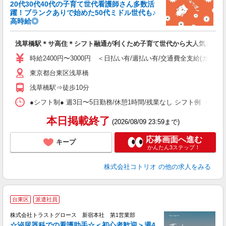
き
20代30代40代の子育て世代看護師さん多数活
躍！ブランクありで始めた50代ミドル世代も♪
女
高時給◎
ド
活
浅草橋駅＊サ高住＊シフト融通が利くため子育て世代から大人気♪
ル
自
時給2400円〜3000円 ＜日払い有/週払い有/交通費全支給(ガソリ
東京都台東区浅草橋
役
浅草橋駅⇒徒歩10分
●シフト制● 週3日〜5日勤務/休憩1時間/残業なし シフト例 ・7:00〜15:
本日掲載終了
(2026/08/09 23:59まで)
応募画面へ進む
キープ
かんたん3ステップ！
株式会社コトリオ
の他の求人をみる
台東区
派遣社員
株式会社トラストグロース 新宿本社 第1営業部
☆泌尿器科での看護助手☆＜初心者歓迎＞週4