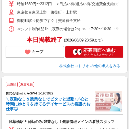
役
時給1650円〜2312円 ＜日払い有/週払い有/交通費全支給(ガソリ
東京都台東区上野｜御徒町・上野駅
御徒町駅⇒徒歩ですぐ｜交通費全支給
≪シフト制/休憩1h（夜勤の場合は2h）≫ ・7:30〜16:30 ・9:0
本日掲載終了
(2026/08/09 23:59まで)
応募画面へ進む
キープ
かんたん3ステップ！
株式会社コトリオ
の他の求人をみる
台東区
派遣社員
株式会社kotrio /●SW-H1-1983922
女
＼夜勤なし＆残業なしでピタッと退勤♪／心と
ド
時間にゆとりを持てるデイサービスの看護のお
活
仕事◎
ル
自
浅草橋駅＊日勤のみ/残業なし！健康管理メインの看護スタッフ
役