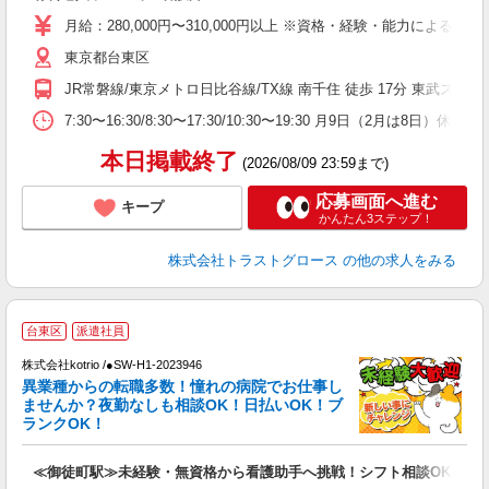
月給：280,000円〜310,000円以上 ※資格・経験・能力によ
東京都台東区
JR常磐線/東京メトロ日比谷線/TX線 南千住 徒歩 17分 東武ス
7:30〜16:30/8:30〜17:30/10:30〜19:30 月9日（2月は
本日掲載終了
(2026/08/09 23:59まで)
応募画面へ進む
キープ
かんたん3ステップ！
株式会社トラストグロース
の他の求人をみる
2
台東区
派遣社員
株式会社kotrio /●SW-H1-2023946
女
異業種からの転職多数！憧れの病院でお仕事し
ド
ませんか？夜勤なしも相談OK！日払いOK！ブ
活
ランクOK！
ル
自
≪御徒町駅≫未経験・無資格から看護助手へ挑戦！シフト相談OK♪