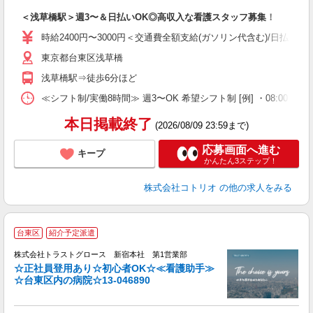
ル
＜浅草橋駅＞週3〜＆日払いOK◎高収入な看護スタッフ募集！
自
時給2400円〜3000円＜交通費全額支給(ガソリン代含む)/日払い可
役
東京都台東区浅草橋
浅草橋駅⇒徒歩6分ほど
≪シフト制/実働8時間≫ 週3〜OK 希望シフト制 [例] ・08:00 〜 17:0
本日掲載終了
(2026/08/09 23:59まで)
応募画面へ進む
キープ
かんたん3ステップ！
株式会社コトリオ
の他の求人をみる
台東区
紹介予定派遣
株式会社トラストグロース 新宿本社 第1営業部
☆正社員登用あり☆初心者OK☆≪看護助手≫
☆台東区内の病院☆13-046890
気