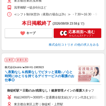
東京都台東区浅草橋
浅草橋駅⇒徒歩6分ほど
≪シフト制/休憩1h（夜勤の場合は2h）≫ ・7:30〜16:30 ・9:0
本日掲載終了
(2026/08/09 23:59まで)
応募画面へ進む
キープ
かんたん3ステップ！
株式会社コトリオ
の他の求人をみる
台東区
派遣社員
株式会社kotrio /●SW-H1-1983923
女
＼夜勤なし＆残業なしでピタッと退勤♪／心と
ド
時間にゆとりを持てるデイサービスの看護のお
活
仕事◎
ル
自
御徒町駅＊日勤のみ/残業なし！健康管理メインの看護スタッフ
役
時給2400円〜3000円＜交通費全額支給(ガソリン代含む)/日払い可
東京都台東区上野｜御徒町・上野駅