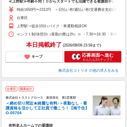
≪上野駅≫年齢不問！０からスタートでも活躍できる看護助手♪
役
時給1650円〜2312円 ＜日払い有/週払い有/交通費全支給(ガソリ
台東区
上野駅⇒徒歩10分♪バイク・車通勤相談OK
≪シフト制/休憩1h（夜勤の際は2h）≫ ・7:30〜16:30 ・9:00〜18
本日掲載終了
(2026/08/09 23:59まで)
応募画面へ進む
キープ
かんたん3ステップ！
株式会社コトリオ
の他の求人をみる
台東区
職業紹介
株式会社トラストグロース 新宿本社 第1営業部
＜締め切り間近★綺麗な有料♪＞夜勤なし・看
護資格を活かして正社員で働こう！【南千住】
に
O-05704
有料老人ホームでの看護師