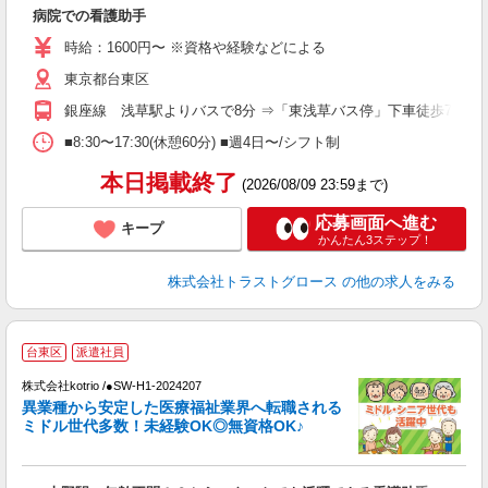
病院での看護助手
時給：1600円〜 ※資格や経験などによる
東京都台東区
銀座線 浅草駅よりバスで8分 ⇒「東浅草バス停」下車徒歩7分 
■8:30〜17:30(休憩60分) ■週4日〜/シフト制
本日掲載終了
(2026/08/09 23:59まで)
応募画面へ進む
キープ
かんたん3ステップ！
株式会社トラストグロース
の他の求人をみる
台東区
派遣社員
募
株式会社kotrio /●SW-H1-2024207
女
異業種から安定した医療福祉業界へ転職される
ド
ミドル世代多数！未経験OK◎無資格OK♪
活
ル
自