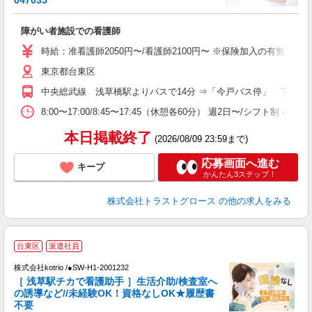
047035
気
障がい者施設での看護師
時給：准看護師2050円〜/看護師2100円〜 ※保険加入の有無で変
東京都台東区
中央総武線 浅草橋駅よりバスで14分 ⇒「今戸バス停」 下車徒
8:00〜17:00/8:45〜17:45（休憩各60分） 週2日〜/シフト制＜
本日掲載終了
(2026/08/09 23:59まで)
応募画面へ進む
キープ
かんたん3ステップ！
株式会社トラストグロース
の他の求人をみる
台東区
派遣社員
す
株式会社kotrio /●SW-H1-2001232
女
［ 浅草駅チカで看護助手 ］生活介助/検査室へ
ド
の誘導など//未経験OK！資格なしOK★履歴書
活
不要