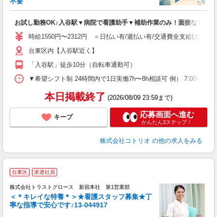
不要
ル
自
お試し勤務OK♪入谷駅▼病院で看護助手▼補助作業のみ！面接なし
役
時給1550円〜2312円 ＜日払い有/週払い有/交通費全支給(ガソリ
台東区内【入谷駅近く】
「入谷駅」徒歩10分（自転車通勤可）
▼希望シフト制 24時間内で1日実働7h〜8h相談可 例） 7:00〜16:00 9:
本日掲載終了
(2026/08/09 23:59まで)
応募画面へ進む
キープ
かんたん3ステップ！
株式会社コトリオ
の他の求人をみる
台東区
派遣社員
株式会社トラストグロース 新宿本社 第1営業部
＜＊キレイな特養＊＞★看護スタッフ募集★丁
寧な指導で安心です♪13-044917