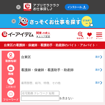
関東
の求人
▼エリア変更
台東区の看護師・保健師・看護助手・助産師のバイト・アルバイト・
パートの求人情報一覧
台東区
選択
勤務地/駅
看護師・保健師・看護助手・助産師
選択
職種
雇用形態、給与、特徴、その他
選択
こだわり
を含まない
フリーワード