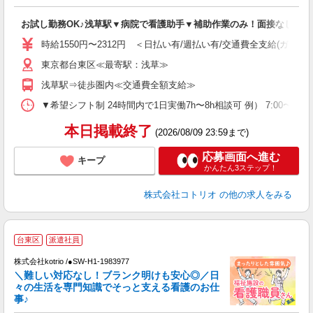
ル
自
お試し勤務OK♪浅草駅▼病院で看護助手▼補助作業のみ！面接なし
役
時給1550円〜2312円 ＜日払い有/週払い有/交通費全支給(ガソリ
東京都台東区≪最寄駅：浅草≫
浅草駅⇒徒歩圏内≪交通費全額支給≫
▼希望シフト制 24時間内で1日実働7h〜8h相談可 例） 7:00〜16:00 9:
本日掲載終了
(2026/08/09 23:59まで)
応募画面へ進む
キープ
かんたん3ステップ！
株式会社コトリオ
の他の求人をみる
台東区
派遣社員
だ
株式会社kotrio /●SW-H1-1983977
＼難しい対応なし！ブランク明けも安心◎／日
女
々の生活を専門知識でそっと支える看護のお仕
ド
事♪
活