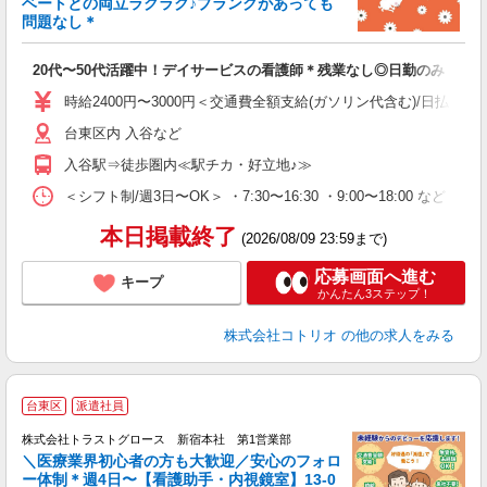
ベートとの両立ラクラク♪ブランクがあっても
活
問題なし＊
ル
自
20代〜50代活躍中！デイサービスの看護師＊残業なし◎日勤のみ
役
時給2400円〜3000円＜交通費全額支給(ガソリン代含む)/日払い可
台東区内 入谷など
入谷駅⇒徒歩圏内≪駅チカ・好立地♪≫
＜シフト制/週3日〜OK＞ ・7:30〜16:30 ・9:00〜18:00 など ※
本日掲載終了
(2026/08/09 23:59まで)
応募画面へ進む
キープ
かんたん3ステップ！
株式会社コトリオ
の他の求人をみる
台東区
派遣社員
株式会社トラストグロース 新宿本社 第1営業部
＼医療業界初心者の方も大歓迎／安心のフォロ
ー体制＊週4日〜【看護助手・内視鏡室】13-0