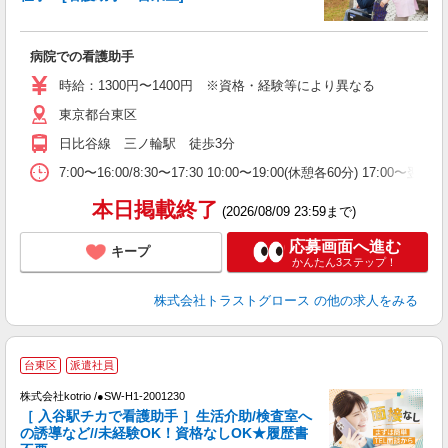
に
病院での看護助手
時給：1300円〜1400円 ※資格・経験等により異なる
東京都台東区
日比谷線 三ノ輪駅 徒歩3分
7:00〜16:00/8:30〜17:30 10:00〜19:00(休憩各60分) 1
本日掲載終了
(2026/08/09 23:59まで)
応募画面へ進む
キープ
かんたん3ステップ！
株式会社トラストグロース
の他の求人をみる
台東区
派遣社員
す
株式会社kotrio /●SW-H1-2001230
女
［ 入谷駅チカで看護助手 ］生活介助/検査室へ
ド
の誘導など//未経験OK！資格なしOK★履歴書
活