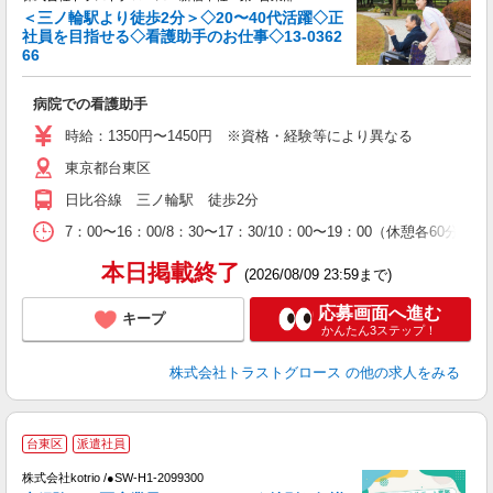
＜三ノ輪駅より徒歩2分＞◇20〜40代活躍◇正
社員を目指せる◇看護助手のお仕事◇13-0362
に
66
病院での看護助手
時給：1350円〜1450円 ※資格・経験等により異なる
東京都台東区
日比谷線 三ノ輪駅 徒歩2分
7：00〜16：00/8：30〜17：30/10：00〜19：00（休憩各60分）
本日掲載終了
(2026/08/09 23:59まで)
応募画面へ進む
キープ
かんたん3ステップ！
株式会社トラストグロース
の他の求人をみる
台東区
派遣社員
株式会社kotrio /●SW-H1-2099300