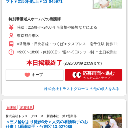
フト▼2150円以上▼13-045971
気
特別養護老人ホームでの看護師
時給：2150円〜2400円 ※資格や経験などによる
東京都台東区
○常磐線・日比谷線・つくばエクスプレス 南千住駅 徒歩11分
○9:00〜18:00（休憩60分）/週4〜5日/シフト制 ＊土日祝勤務可能
本日掲載終了
(2026/08/09 23:59まで)
応募画面へ進む
キープ
かんたん3ステップ！
株式会社トラストグロース
の他の求人をみる
台東区
派遣社員
株式会社トラストグロース 新宿本社 第1営業部
＜三ノ輪駅より徒歩3分＞人気の看護助手のお
仕事！[看護助手・台東区]13-027089