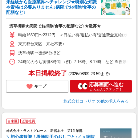
未経験から医療業界へチャレンジ★特別な知識
女
や資格は必要ありません♪病院でお掃除/食事の
ド
配膳など♪
活
ル
浅草橋駅★病院でお掃除/食事の配膳など♪★激募★
自
時給1650円〜2312円 ＜日払い有/週払い有/交通費全支給(ガソリ
役
東京都台東区 来社不要♪
浅草橋駅⇒徒歩6分ほど
24時間のうち実働8時間 （例）7-16時、8-17時 など ※夜勤専
本日掲載終了
(2026/08/09 23:59まで)
応募画面へ進む
キープ
かんたん3ステップ！
株式会社コトリオ
の他の求人をみる
台東区
派遣社員
株式会社トラストグロース 新宿本社 第1営業部
＼初心者歓迎！看護助手のおしごと♪／＜病院