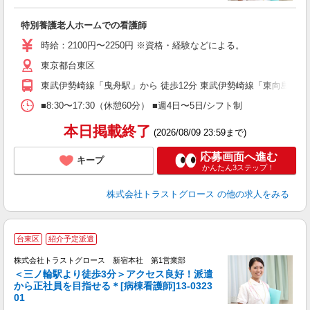
気
特別養護老人ホームでの看護師
時給：2100円〜2250円 ※資格・経験などによる。
東京都台東区
東武伊勢崎線「曳舟駅」から 徒歩12分 東武伊勢崎線「東向島駅」か
■8:30〜17:30（休憩60分） ■週4日〜5日/シフト制
本日掲載終了
(2026/08/09 23:59まで)
応募画面へ進む
キープ
かんたん3ステップ！
株式会社トラストグロース
の他の求人をみる
台東区
紹介予定派遣
株式会社トラストグロース 新宿本社 第1営業部
＜三ノ輪駅より徒歩3分＞アクセス良好！派遣
から正社員を目指せる＊[病棟看護師]13-0323
に
01