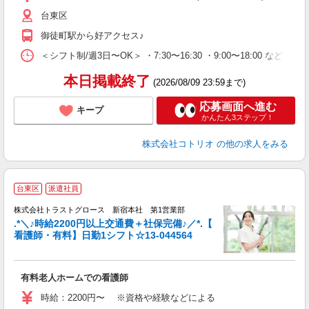
台東区
御徒町駅から好アクセス♪
＜シフト制/週3日〜OK＞ ・7:30〜16:30 ・9:00〜18:00 など ※
本日掲載終了
(2026/08/09 23:59まで)
応募画面へ進む
キープ
かんたん3ステップ！
株式会社コトリオ
の他の求人をみる
台東区
派遣社員
株式会社トラストグロース 新宿本社 第1営業部
.*＼♪時給2200円以上交通費＋社保完備♪／*.【
看護師・有料】日勤1シフト☆13-044564
気
有料老人ホームでの看護師
時給：2200円〜 ※資格や経験などによる