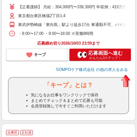
分
【正看護師】 月給：304,000円〜339,300円 年収例：419
社
東京都台東区橋場2丁目1-4
東武伊勢崎線「東向島」駅より徒歩17分 車通勤不可、バイク通勤
・8:00〜17:00 ・9:00〜18:00 ※実働8時間
応募締め切り2026/10/03 23:59まで
応募画面へ進む
キープ
かんたん3ステップ！
SOMPOケア株式会社
の他の求人をみる
「キープ」とは？
気になるお仕事をワンクリックで保存
まとめてチェック＆まとめて応募も可能
会員登録無しで今すぐご利用いただけます
台東区
正社員