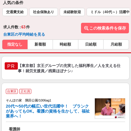
人気の条件
交通費支給
社会保険あり
未経験歓迎
ミドル（40代～）活躍中
求人件数 :
63
件
この検索条件を保存
台東区の平均時給を見る
指定なし
新着順
時給順
日給順
月給順
【東京都】京王グループの充実した福利厚生／人を支える仕
PR
事！就労支援員／残業ほぼナシ♪
台東区
正社員
そんぽの家 隅田公園/1006ag1
20代〜50代の幅広い世代活躍中！ ブランク
があってもOK。看護の資格を生かして、福祉
業界へ！
を
看護師
未