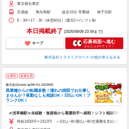
東京都台東区
京成線 東向島駅 徒歩15分 常磐線 南千住駅 徒歩20
8：30〜17：30（休憩60分）/週3日〜/シフト制
本日掲載終了
(2026/08/09 23:59まで)
応募画面へ進む
キープ
かんたん3ステップ！
株式会社トラストグロース
の他の求人をみる
2
台東区
派遣社員
株式会社kotrio /●SW-H1-2023945
女
異業種からの転職多数！憧れの病院でお仕事し
ド
ませんか？夜勤なしも相談OK！日払いOK！ブ
活
ランクOK！
ル
自
≪浅草橋駅≫未経験・無資格から看護助手へ挑戦！シフト相談OK♪
役
時給1650円〜2312円 ＜日払い有/週払い有/交通費全支給(ガソリ