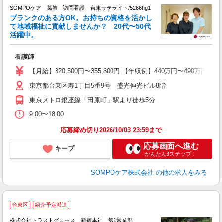
SOMPOケア 葛飾 訪問看護 台東サテライト/5266hg1
ブランクのある方OK。お持ちの資格を活かし
て地域福祉に貢献しませんか？ 20代〜50代
活躍中。
て
看護師
未
分
【月給】320,500円〜355,800円 【年収例】440万円〜4
社
東京都台東区寿1丁目5番9号 盛光伸光ビル8階
東京メトロ銀座線「田原町」駅より徒歩5分
9:00〜18:00
応募締め切り2026/10/03 23:59まで
応募画面へ進む
キープ
かんたん3ステップ！
SOMPOケア株式会社
の他の求人をみる
台東区
紹介予定派遣
株式会社トラストグロース 新宿本社 第1営業部