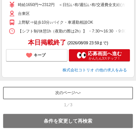
役
時給1650円〜2312円 ＜日払い有/週払い有/交通費全支給(ガソリ
台東区
上野駅⇒徒歩10分♪バイク・車通勤相談OK
【シフト制/休憩1h（夜勤の際は2h）】 ・7:30〜16:30 ・9:00〜1
本日掲載終了
(2026/08/09 23:59まで)
応募画面へ進む
キープ
かんたん3ステップ！
株式会社コトリオ
の他の求人をみる
次のページへ
1／3
条件を変更して再検索