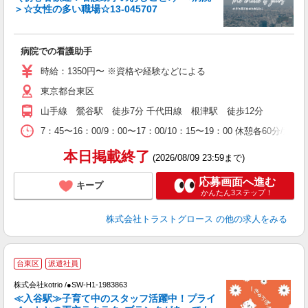
＞☆女性の多い職場☆13-045707
気
病院での看護助手
時給：1350円〜 ※資格や経験などによる
東京都台東区
山手線 鶯谷駅 徒歩7分 千代田線 根津駅 徒歩12分
7：45〜16：00/9：00〜17：00/10：15〜19：00 休憩各60分/週
本日掲載終了
(2026/08/09 23:59まで)
応募画面へ進む
キープ
かんたん3ステップ！
株式会社トラストグロース
の他の求人をみる
台東区
派遣社員
株式会社kotrio /●SW-H1-1983863
女
≪入谷駅≫子育て中のスタッフ活躍中！プライ
ド