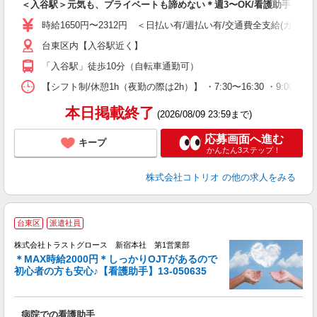
＜入谷駅＞元気も、プライベートも諦めない＊週3〜OK/看護助手
役
時給1650円〜2312円 ＜日払い有/週払い有/交通費全支給(ガソリ
台東区内【入谷駅近く】
「入谷駅」徒歩10分（自転車通勤可）
【シフト制/休憩1h（夜勤の際は2h）】 ・7:30〜16:30 ・9:00〜1
本日掲載終了
(2026/08/09 23:59まで)
応募画面へ進む
キープ
かんたん3ステップ！
株式会社コトリオ
の他の求人をみる
台東区
派遣社員
株式会社トラストグロース 新宿本社 第1営業部
＊MAX時給2000円＊しっかりOJTがあるので
初心者の方も安心♪【看護助手】13-050635
に
病院での看護助手