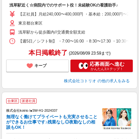
自
浅草駅近く☆病院内でのサポート役！未経験OKの看護助手♪
役
【正社員】月給240,000〜400,000円 ・基本給：200,000
東京都台東区
浅草駅から徒歩圏内//交通費全額支給
【週5日／シフト制】 ・7:00〜16:00 ・8:30〜17:30 ・10:30
本日掲載終了
(2026/08/09 23:59まで)
応募画面へ進む
キープ
かんたん3ステップ！
株式会社コトリオ
の他の求人をみる
台東区
派遣社員
日
株式会社kotrio /●SW-H1-2024337
女
無理なく働けてプライベートも充実させること
ド
ができるお仕事です♪残業なし◎夜勤なしの相
活
談もOK！
ル
自