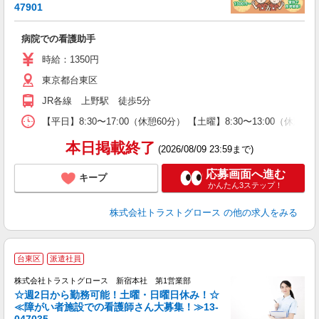
は
47901
★
病院での看護助手
時給：1350円
東京都台東区
JR各線 上野駅 徒歩5分
【平日】8:30〜17:00（休憩60分） 【土曜】8:30〜13:00
本日掲載終了
(2026/08/09 23:59まで)
応募画面へ進む
キープ
かんたん3ステップ！
株式会社トラストグロース
の他の求人をみる
台東区
派遣社員
株式会社トラストグロース 新宿本社 第1営業部
☆週2日から勤務可能！土曜・日曜日休み！☆
≪障がい者施設での看護師さん大募集！≫13-