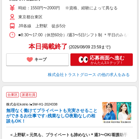
時給：1550円〜2000円 ※資格、経験によって異なる
東京都台東区
JR各線 上野駅 徒歩5分
■8:30〜17:00（休憩60分）/週3〜5日/シフト制 ＊平日のみもOK
本日掲載終了
(2026/08/09 23:59まで)
応募画面へ進む
キープ
かんたん3ステップ！
株式会社トラストグロース
の他の求人をみる
台東区
派遣社員
日
株式会社kotrio /●SW-H1-2024338
女
無理なく働けてプライベートも充実させること
ド
ができるお仕事です♪残業なし◎夜勤なしの相
活
談もOK！
ル
自
＜上野駅＞元気も、プライベートも諦めない＊週3〜OK/看護助手