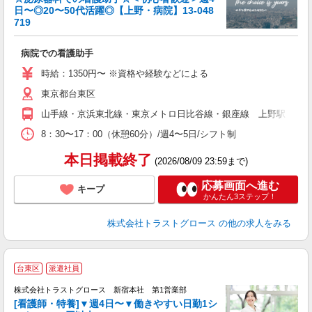
日〜◎20〜50代活躍◎【上野・病院】13-048
719
気
病院での看護助手
時給：1350円〜 ※資格や経験などによる
東京都台東区
山手線・京浜東北線・東京メトロ日比谷線・銀座線 上野駅 徒歩
8：30〜17：00（休憩60分）/週4〜5日/シフト制
本日掲載終了
(2026/08/09 23:59まで)
応募画面へ進む
キープ
かんたん3ステップ！
株式会社トラストグロース
の他の求人をみる
台東区
派遣社員
株式会社トラストグロース 新宿本社 第1営業部
[看護師・特養]▼週4日〜▼働きやすい日勤1シ