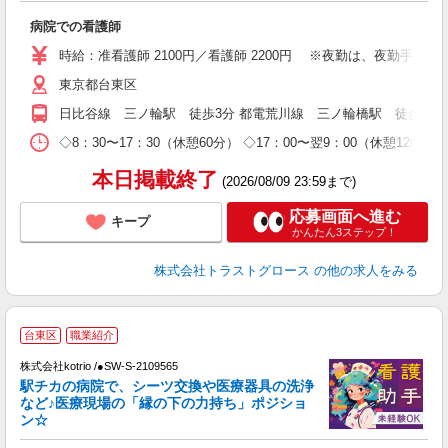
病院での看護師
時給：准看護師 2100円／看護師 2200円 ※夜勤は、夜勤手当66
東京都台東区
日比谷線 三ノ輪駅 徒歩3分 都電荒川線 三ノ輪橋駅 徒歩5分 
◇8：30〜17：30（休憩60分） ◇17：00〜翌9：00（休憩12
本日掲載終了
(2026/08/09 23:59まで)
応募画面へ進む
キープ
かんたん3ステップ！
株式会社トラストグロース
の他の求人をみる
台東区
職業紹介
株式会社kotrio /●SW-S-2109565
女
駅チカの病院で、シーツ交換や医療器具の洗浄
ド
など♪医療現場の「縁の下の力持ち」ポジショ
活
ン☆
ル