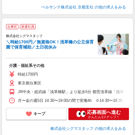
ベルサンテ株式会社 京都支社
の他の求人をみる
台東区
派遣社員
♪
未
株式会社シグマスタッフ
日
＼時給1700円／無資格OK！浅草橋の公立保育
園で保育補助／土日祝休み
介護・福祉系その他
時給1700円
東京都台東区
JR中央・総武線「浅草橋駅」より徒歩5分 都営浅草線「浅草橋駅
月〜金の週5日 14:30〜19:00の間で実働4h ※14:30〜18:
応募画面へ進む
キープ
かんたん3ステップ！
株式会社シグマスタッフ
の他の求人をみる