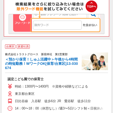
台東区
派遣社員
株式会社トラストグロース 新宿本社 第1営業部
＜預かり保育！しゅふ活躍中＞午後から4時間
の時短勤務！WワークOK[保育/台東区]13-030
に
674
認定こども園での保育士
時給：1300円〜1400円 ※資格や経験などによる
東京都台東区
日比谷線 入谷駅 徒歩6分 JR 鶯谷駅 徒歩11分
14：00〜18：00（休憩なし）/週3〜5日/シフト制＜日祝休み＞