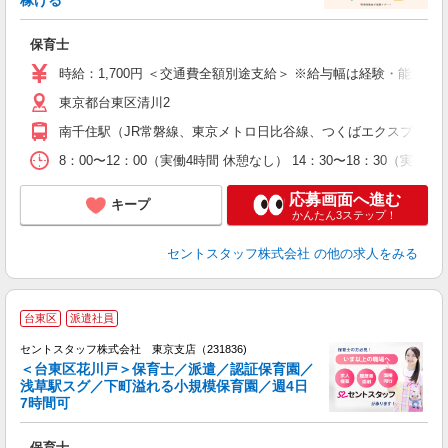
稼げる
ミ
給
保育士
ス
休
時給：1,700円 ＜交通費全額別途支給＞ ※給与幅は経験・能力に
東京都台東区清川2
南千住駅（JR常磐線、東京メトロ日比谷線、つくばエクスプレス線
8：00〜12：00（実働4時間 休憩なし） 14：30〜18：30（
応募画面へ進む
キープ
かんたん3ステップ！
セントスタッフ株式会社
の他の求人をみる
台東区
派遣社員
セントスタッフ株式会社 東京支店（231836)
＜台東区花川戸＞保育士／派遣／認証保育園／
浅草駅スグ／下町溢れる小規模保育園／週4日
こ
7時間可
ミ
給
保育士