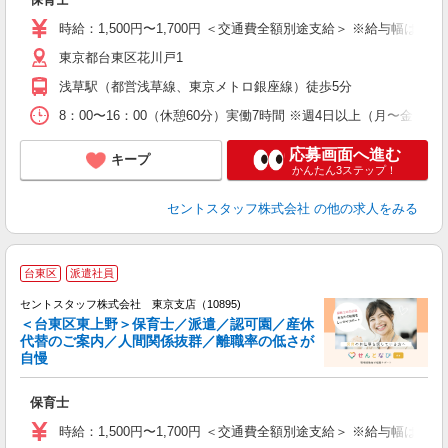
修
時給：1,500円〜1,700円 ＜交通費全額別途支給＞ ※給与幅は経
東京都台東区花川戸1
浅草駅（都営浅草線、東京メトロ銀座線）徒歩5分
8：00〜16：00（休憩60分）実働7時間 ※週4日以上（月〜金）
応募画面へ進む
キープ
かんたん3ステップ！
セントスタッフ株式会社
の他の求人をみる
台東区
派遣社員
セントスタッフ株式会社 東京支店（10895)
＜台東区東上野＞保育士／派遣／認可園／産休
代替のご案内／人間関係抜群／離職率の低さが
こ
自慢
ミ
給
保育士
修
時給：1,500円〜1,700円 ＜交通費全額別途支給＞ ※給与幅は経