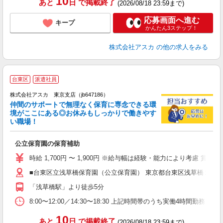
10
あと
日
で掲載終了
(2026/08/18 23:59まで)
応募画面へ進む
キープ
かんたん3ステップ！
株式会社アスカ
の他の求人をみる
台東区
派遣社員
株式会社アスカ 東京支店（jb647186）
仲間のサポートで無理なく保育に専念できる環
境がここにある◎お休みもしっかりで働きやす
い職場！
面
公立保育園の保育補助
入
不
時給 1,700円 〜 1,900円 ※給与幅は経験・能力により考慮 賞
賞
■台東区立浅草橋保育園（公立保育園） 東京都台東区浅草橋２丁
チ
あ
「浅草橋駅」より徒歩5分
方
8:00〜12:00／14:30〜18:30 上記時間帯のうち実働4時間勤
10
あと
日
で掲載終了
(2026/08/18 23:59まで)