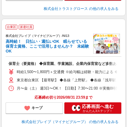
株式会社トラストグロース
の他の求人をみる
台東区
派遣社員
株式会社ブレイブ（マイナビグループ）/NI13
高時給！ 日払い・週払いOK 眠らせている
保育士資格、ここで活用しませんか？ 未経験
OK
■
N
保育士（要資格） ◆保育園、学童施設、企業内保育室など多数あり
フ
シ
時給1,500〜1,800円＋交通費 ※給与幅は経験・能力による ◆
東京都台東区 【最寄駅】 ◆各線「上野駅」 ◆各線「浅草駅」 
月〜金（土） 週3日〜OK！ 【日勤】7:30〜21:00 ※実働8時間
応募締め切り2026/08/31 23:59まで
応募画面へ進む
キープ
かんたん3ステップ！
株式会社ブレイブ（マイナビグループ）
の他の求人をみる