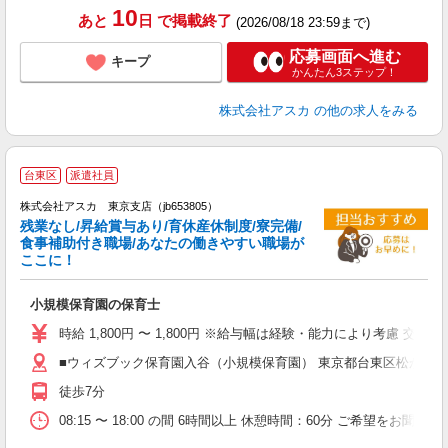
10
あと
日
で掲載終了
(2026/08/18 23:59まで)
応募画面へ進む
キープ
かんたん3ステップ！
株式会社アスカ
の他の求人をみる
台東区
派遣社員
株式会社アスカ 東京支店（jb653805）
残業なし/昇給賞与あり/育休産休制度/寮完備/
食事補助付き職場/あなたの働きやすい職場が
ここに！
面
小規模保育園の保育士
入
不
時給 1,800円 〜 1,800円 ※給与幅は経験・能力により考慮 交
賞
■ウィズブック保育園入谷（小規模保育園） 東京都台東区松が谷41
未
産
徒歩7分
08:15 〜 18:00 の間 6時間以上 休憩時間：60分 ご希望をお聞か