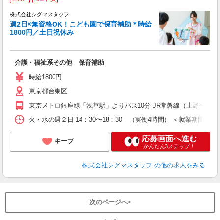
♪
未
株式会社シグマスタッフ
日
週2日×無資格OK！こども園で保育補助＊時給
1800円／土日祝休み
介護・福祉系その他 保育補助
時給1800円
東京都台東区
東京メトロ銀座線「浅草駅」よりバス10分 JR常磐線（上野〜取手
火・水の週２日 14：30〜18：30 （実働4時間） ＜就業期間＞
応募画面へ進む
キープ
かんたん3ステップ！
株式会社シグマスタッフ
の他の求人をみる
次のページへ