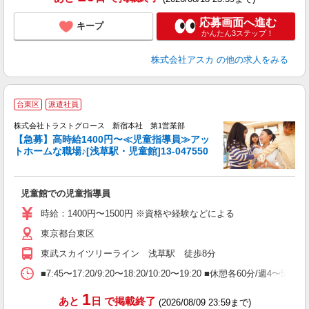
応募画面へ進む
キープ
かんたん3ステップ！
株式会社アスカ
の他の求人をみる
台東区
派遣社員
株式会社トラストグロース 新宿本社 第1営業部
【急募】高時給1400円〜≪児童指導員≫アッ
トホームな職場♪[浅草駅・児童館]13-047550
は
★
児童館での児童指導員
時給：1400円〜1500円 ※資格や経験などによる
東京都台東区
東武スカイツリーライン 浅草駅 徒歩8分
■7:45〜17:20/9:20〜18:20/10:20〜19:20 ■休憩
1
あと
日
で掲載終了
(2026/08/09 23:59まで)