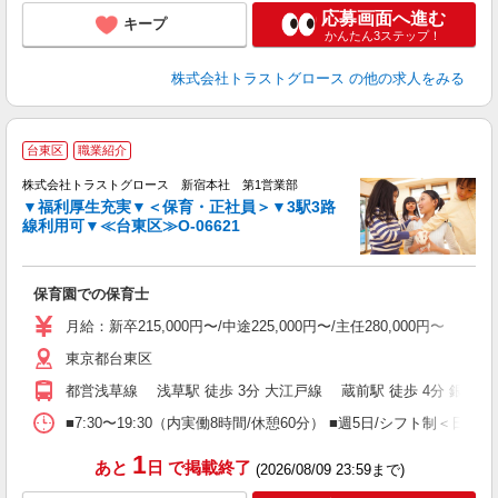
応募画面へ進む
キープ
かんたん3ステップ！
株式会社トラストグロース
の他の求人をみる
台東区
職業紹介
株式会社トラストグロース 新宿本社 第1営業部
▼福利厚生充実▼＜保育・正社員＞▼3駅3路
線利用可▼≪台東区≫O-06621
に
保育園での保育士
月給：新卒215,000円〜/中途225,000円〜/主任280,000円〜
東京都台東区
都営浅草線 浅草駅 徒歩 3分 大江戸線 蔵前駅 徒歩 4分 銀座線
■7:30〜19:30（内実働8時間/休憩60分） ■週5日/シフト制＜日祝
1
あと
日
で掲載終了
(2026/08/09 23:59まで)