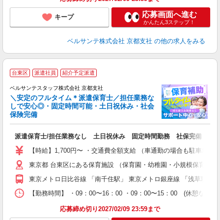
応募画面へ進む
キープ
かんたん3ステップ！
ベルサンテ株式会社 京都支社
の他の求人をみる
台東区
派遣社員
紹介予定派遣
ベルサンテスタッフ株式会社 京都支社
＼安定のフルタイム＊派遣保育士／担任業務な
しで安心◎・固定時間可能・土日祝休み・社会
保険完備
人
派遣保育士/担任業務なし 土日祝休み 固定時間勤務 社保完備
入
卒
【時給】1,700円〜 ・交通費全額支給 （車通勤の場合も駐車場
ク
東京都 台東区にある保育施設 （保育園・幼稚園・小規模保育園
0
フ
東京メトロ日比谷線 「南千住駅」 東京メトロ銀座線 「浅草駅」
副
【勤務時間】 ・09：00〜16：00 ・09：00〜15：00
率
応募締め切り2027/02/09 23:59まで