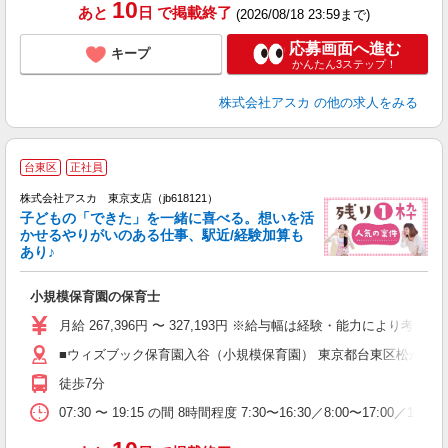
10
あと
日
で掲載終了
(2026/08/18 23:59まで)
応募画面へ進む
キープ
かんたん3ステップ！
株式会社アスカ
の他の求人をみる
台東区
正社員
株式会社アスカ 東京支店（jb618121）
子どもの「できた」を一緒に喜べる。想いを活
かせるやりがいのある仕事、駅近/経験加算も
あり♪
面
小規模保育園の保育士
入
不
月給 267,396円 〜 327,193円 ※給与幅は経験・能力によ
結
■ウィズブック保育園入谷（小規模保育園） 東京都台東区松が谷41
種
徒歩7分
07:30 〜 19:15 の間 8時間程度 7:30〜16:30／8: