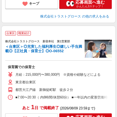
応募画面へ進む
キープ
かんたん3ステップ！
株式会社トラストグロース
の他の求人をみる
台東区
職業紹介
株式会社トラストグロース 新宿本社 第1営業部
＜台東区＞◎充実した福利厚生◎嬉しい手当満
載◎【正社員・保育士】◎O-06552
に
保育園での保育士
月給：215,000円〜380,000円 ※資格や経験などによる
東京都台東区
都営大江戸線 新御徒町駅 徒歩２分
■7:00〜20:30（ 内8時間/休憩60分） ■一年以内の変形労働
1
あと
日
で掲載終了
(2026/08/09 23:59まで)