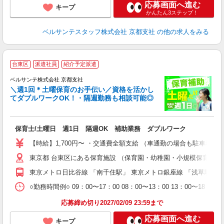
応募画面へ進む
キープ
かんたん3ステップ！
ベルサンテスタッフ株式会社 京都支社
の他の求人をみる
台東区
派遣社員
紹介予定派遣
ベルサンテ株式会社 京都支社
メ
＼週1回＊土曜保育のお手伝い／資格を活かし
てダブルワークOK！・隔週勤務も相談可能◎
入
保育士/土曜日 週1日 隔週OK 補助業務 ダブルワーク
活
～
【時給】1,700円〜 ・交通費全額支給 （車通勤の場合も駐車場
あ
東京都 台東区にある保育施設 （保育園・幼稚園・小規模保育園
通
東京メトロ日比谷線 「南千住駅」 東京メトロ銀座線 「浅草駅」
研
○勤務時間例○ 09：00〜17：00 08：00〜13：00 13
応募締め切り2027/02/09 23:59まで
応募画面へ進む
キープ