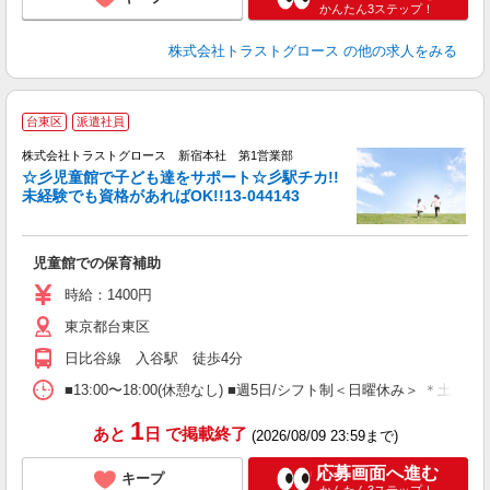
かんたん3ステップ！
株式会社トラストグロース
の他の求人をみる
台東区
派遣社員
株式会社トラストグロース 新宿本社 第1営業部
☆彡児童館で子ども達をサポート☆彡駅チカ!!
未経験でも資格があればOK!!13-044143
気
児童館での保育補助
時給：1400円
東京都台東区
日比谷線 入谷駅 徒歩4分
■13:00〜18:00(休憩なし) ■週5日/シフト制＜日曜休み＞ ＊
1
あと
日
で掲載終了
(2026/08/09 23:59まで)
応募画面へ進む
キープ