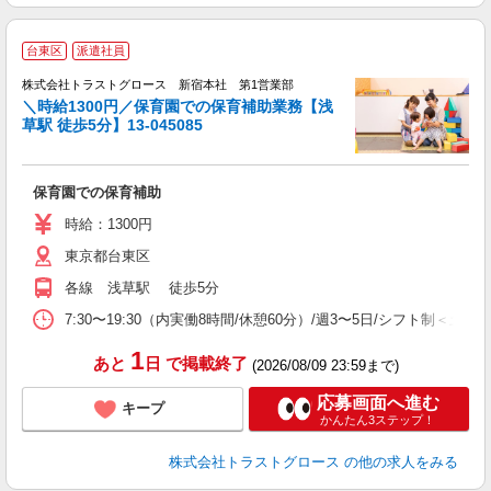
台東区
派遣社員
株式会社トラストグロース 新宿本社 第1営業部
＼時給1300円／保育園での保育補助業務【浅
草駅 徒歩5分】13-045085
気
保育園での保育補助
時給：1300円
東京都台東区
各線 浅草駅 徒歩5分
7:30〜19:30（内実働8時間/休憩60分）/週3〜5日/シフト制＜土日
1
あと
日
で掲載終了
(2026/08/09 23:59まで)
応募画面へ進む
キープ
かんたん3ステップ！
株式会社トラストグロース
の他の求人をみる