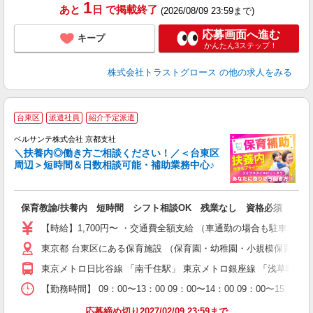
1
あと
日
で掲載終了
(2026/08/09 23:59まで)
応募画面へ進む
キープ
かんたん3ステップ！
株式会社トラストグロース
の他の求人をみる
台東区
派遣社員
紹介予定派遣
迎
ベルサンテ株式会社 京都支社
部
＼扶養内◎働き方ご相談ください！／＜台東区
周辺＞短時間＆日数相談可能・補助業務中心♪
い
保育教諭/扶養内 短時間 シフト相談OK 残業なし 資格必須
入
活
【時給】1,700円〜 ・交通費全額支給 （車通勤の場合も駐車場
～
東京都 台東区にある保育施設 （保育園・幼稚園・小規模保育園
あ
通
東京メトロ日比谷線 「南千住駅」 東京メトロ銀座線 「浅草駅」
研
【勤務時間】 09：00〜13：00 09：00〜14：00 09
応募締め切り2027/02/09 23:59まで