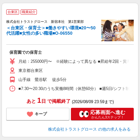
台東区
職業紹介
株式会社トラストグロース 新宿本社 第1営業部
＜台東区・保育士＞■働きやすい環境■20〜50
代活躍■女性の多い職場■O-06550
に
保育園での保育士
月給：255000円〜 ※経験によって異なる ■昇給年2回・賞与年1
東京都台東区
山手線 鶯谷駅 徒歩5分
■7:30〜20:30のうち実働8時間（休憩60分） ■週5日/シフト制＜
1
あと
日
で掲載終了
(2026/08/09 23:59まで)
応募画面へ進む
キープ
かんたん3ステップ！
株式会社トラストグロース
の他の求人をみる