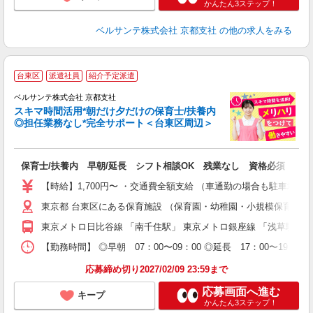
かんたん3ステップ！
ベルサンテ株式会社 京都支社
の他の求人をみる
台東区
派遣社員
紹介予定派遣
迎
ベルサンテ株式会社 京都支社
部
スキマ時間活用*朝だけ夕だけの保育士/扶養内
1
◎担任業務なし*完全サポート＜台東区周辺＞
ン
す
入
保育士/扶養内 早朝/延長 シフト相談OK 残業なし 資格必須
活
～
【時給】1,700円〜 ・交通費全額支給 （車通勤の場合も駐車場
あ
東京都 台東区にある保育施設 （保育園・幼稚園・小規模保育園
通
東京メトロ日比谷線 「南千住駅」 東京メトロ銀座線 「浅草駅」
研
【勤務時間】 ◎早朝 07：00〜09：00 ◎延長 17：00〜
応募締め切り2027/02/09 23:59まで
応募画面へ進む
キープ
かんたん3ステップ！