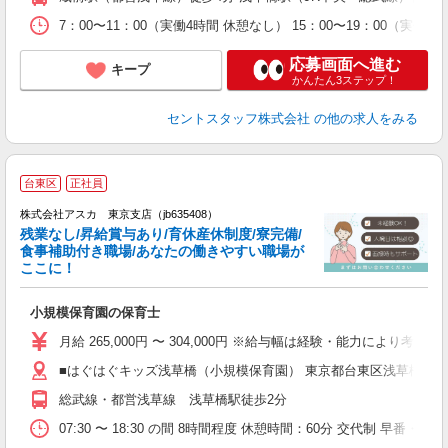
7：00〜11：00（実働4時間 休憩なし） 15：00〜19：00（実働
応募画面へ進む
キープ
かんたん3ステップ！
セントスタッフ株式会社
の他の求人をみる
台東区
正社員
株式会社アスカ 東京支店（jb635408）
残業なし/昇給賞与あり/育休産休制度/寮完備/
食事補助付き職場/あなたの働きやすい職場が
ここに！
面
小規模保育園の保育士
入
不
月給 265,000円 〜 304,000円 ※給与幅は経験・能力により考
あ
■はぐはぐキッズ浅草橋（小規模保育園） 東京都台東区浅草橋264
支
実
総武線・都営浅草線 浅草橋駅徒歩2分
07:30 〜 18:30 の間 8時間程度 休憩時間：60分 交代制 早番・7:30〜1