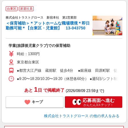
台東区
派遣社員
株式会社トラストグロース 新宿本社 第1営業部
＜保育補助＞＊アットホームな職場環境＊即日
勤務可能＊【台東区・児童館】 13-043750
気
学童(放課後児童クラブ)での保育補助
時給：1300円
東京都台東区
●都営大江戸線 蔵前駅 徒歩4分 ●銀座線 田原町駅 徒歩5分 
●9:20〜18:20/10:20〜19:20（休憩各60分） ●週5
1
あと
日
で掲載終了
(2026/08/09 23:59まで)
応募画面へ進む
キープ
かんたん3ステップ！
株式会社トラストグロース
の他の求人をみる