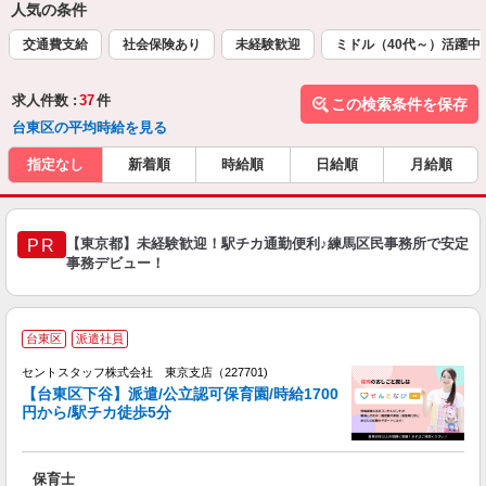
人気の条件
交通費支給
社会保険あり
未経験歓迎
ミドル（40代～）活躍中
求人件数 :
37
件
この検索条件を保存
台東区の平均時給を見る
指定なし
新着順
時給順
日給順
月給順
【東京都】未経験歓迎！駅チカ通勤便利♪練馬区民事務所で安定
PR
事務デビュー！
台東区
派遣社員
セントスタッフ株式会社 東京支店（227701)
【台東区下谷】派遣/公立認可保育園/時給1700
円から/駅チカ徒歩5分
こ
ミ
給
保育士
社