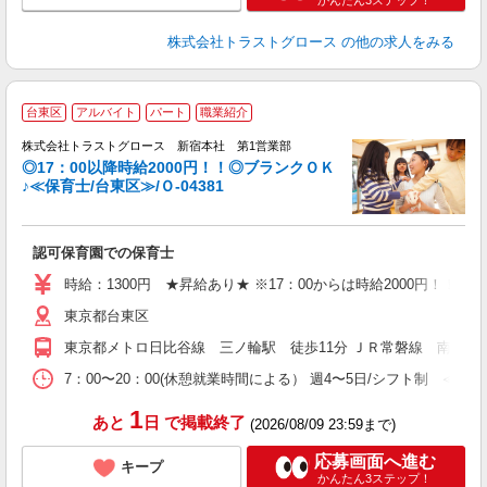
かんたん3ステップ！
株式会社トラストグロース
の他の求人をみる
台東区
アルバイト
パート
職業紹介
株式会社トラストグロース 新宿本社 第1営業部
◎17：00以降時給2000円！！◎ブランクＯＫ
♪≪保育士/台東区≫/Ｏ-04381
に
認可保育園での保育士
時給：1300円 ★昇給あり★ ※17：00からは時給2000円！！
東京都台東区
東京都メトロ日比谷線 三ノ輪駅 徒歩11分 ＪＲ常磐線 南千住駅
7：00〜20：00(休憩就業時間による） 週4〜5日/シフト制 ≪日
1
あと
日
で掲載終了
(2026/08/09 23:59まで)
応募画面へ進む
キープ
かんたん3ステップ！