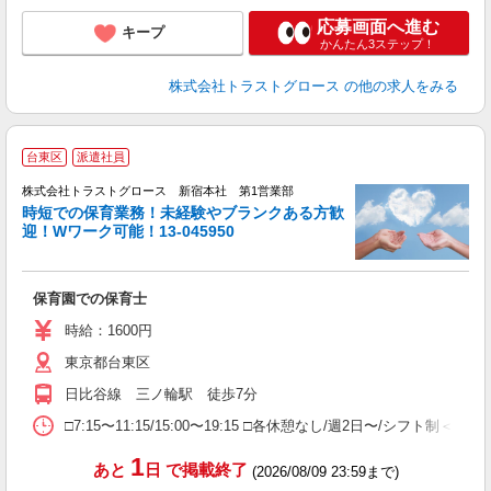
応募画面へ進む
キープ
かんたん3ステップ！
株式会社トラストグロース
の他の求人をみる
台東区
派遣社員
株式会社トラストグロース 新宿本社 第1営業部
時短での保育業務！未経験やブランクある方歓
迎！Wワーク可能！13-045950
に
保育園での保育士
時給：1600円
東京都台東区
日比谷線 三ノ輪駅 徒歩7分
□7:15〜11:15/15:00〜19:15 □各休憩なし/週2日〜/シフ
1
あと
日
で掲載終了
(2026/08/09 23:59まで)