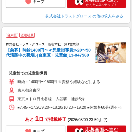
応募画面へ進む
キープ
かんたん3ステップ！
株式会社トラストグロース
の他の求人をみる
台東区
派遣社員
株式会社トラストグロース 新宿本社 第1営業部
【急募】時給1400円〜≪児童指導員≫20〜50
代活躍中の職場♪[台東区・児童館]13-047560
は
★
児童館での児童指導員
時給：1400円〜1500円 ※資格や経験などによる
東京都台東区
東京メトロ日比谷線 入谷駅 徒歩5分
■7:45〜17:20/9:20〜18:20/10:20〜19:20 ■休憩
1
あと
日
で掲載終了
(2026/08/09 23:59まで)
応募画面へ進む
キープ