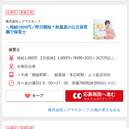
9
台東区
派遣社員
即
株式会社シグマスタッフ
煙
＼時給1900円／即日開始＊秋葉原の公立保育
園で保育士
保育士
時給1,900円 【月収例】1,900円×7時間×20日＝26万円以上＋交通
台東区台東
ＪＲ線「御徒町駅」、銀座線「末広町駅」より徒歩10分
月〜金の週5日 9：00〜17：00 実働7時間(休憩60分) ※固
応募画面へ進む
キープ
かんたん3ステップ！
株式会社シグマスタッフ
の他の求人をみる
台東区
派遣社員