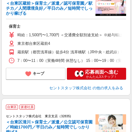
＜台東区蔵前＞保育士／派遣／認可保育園／駅
チカ／人間環境良好／平日のみ／短時間でしっ
こ
かり稼げる
ミ
給
保育士
ス
休
時給：1,500円〜1,700円 ＜交通費全額別途支給＞ ※給与幅は経
東京都台東区蔵前4
蔵前駅（都営浅草線）徒歩4分 浅草橋駅（JR中央・総武線）徒歩1
7：00〜11：00（実働4時間 休憩なし） 15：00〜19：00（実働
応募画面へ進む
キープ
かんたん3ステップ！
セントスタッフ株式会社
の他の求人をみる
台東区
派遣社員
セントスタッフ株式会社 東京支店（32835)
＜台東区清川＞保育士／派遣／公立認可保育園
／時給1700円／平日のみ／短時間でしっかり
こ