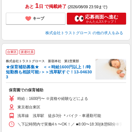
1
あと
日
で掲載終了
(2026/08/09 23:59まで)
応募画面へ進む
キープ
かんたん3ステップ！
株式会社トラストグロース
の他の求人をみる
台東区
派遣社員
株式会社トラストグロース 新宿本社 第1営業部
★保育補助募集★ ＜＜時給1600円以上！/時
短勤務も相談可能♪＞＞浅草駅すぐ！13-04630
3
気
保育園での保育補助
時給：1600円〜 ※資格や経験などによる
東京都台東区
浅草線 浅草駅 徒歩3分 ＊バイク・車通勤可能
＼下記時間内で実働4ｈ〜OK！／ ■8:00〜18:30(休憩60分