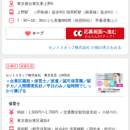
東京都台東区東上野6
上野駅 （JR各線）徒歩8分 稲荷町駅（銀座線）徒歩6分 入谷駅
7：30〜18：30のうち実働8時間（休憩60分） 早番遅番は週に1回
応募画面へ進む
キープ
かんたん3ステップ！
セントスタッフ株式会社
の他の求人をみる
台東区
派遣社員
セントスタッフ株式会社 東京支店（10053)
＜台東区蔵前＞保育士／派遣／認可保育園／駅
チカ／人間環境良好／平日のみ／短時間でしっ
こ
かり稼げる
ミ
給
保育士
ス
休
時給：1,500円〜1,700円 ＜交通費全額別途支給＞ ※給与幅は経
東京都台東区蔵前4
蔵前駅（都営浅草線）徒歩4分 浅草橋駅（JR中央・総武線）徒歩1