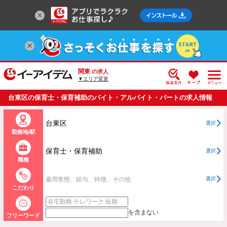
関東
の求人
▼エリア変更
台東区の保育士・保育補助のバイト・アルバイト・パートの求人情報
一覧
台東区
選択
勤務地/駅
保育士・保育補助
選択
職種
雇用形態、給与、特徴、その他
選択
こだわり
を含まない
フリーワード