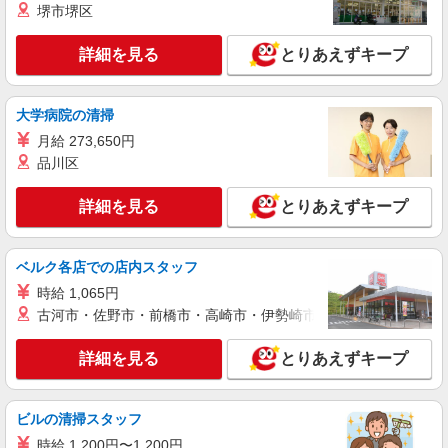
株式会社kotrio /●YK-H-1955603
堺市堺区
港南台駅｜未経験でも簡単！障がい者デイで軽
作業サポート＆ケア
詳細を見る
とりあえずキープ
時給1600円〜2250円 ＜日払い有/週払い有/交
通費全支給(ガソリン代含む)＞
大学病院の清掃
港南区港南台＊自転車通勤可
月給 273,650円
品川区
詳細を見る
キープ
詳細を見る
とりあえずキープ
派遣社員
株式会社kotrio /●YK-H-2091504
港南台駅＊働きやすさで選ぶならココ！障がい
ベルク各店での店内スタッフ
デイSTAFF/17時定時
時給 1,065円
時給1600円〜2250円 ＜日払い有/週払い有/交
古河市・佐野市・前橋市・高崎市・伊勢崎市・太田市・館林市・
通費全支給(ガソリン代含む)＞
港南区港南台＊自転車通勤可
詳細を見る
とりあえずキープ
詳細を見る
キープ
ビルの清掃スタッフ
派遣社員
時給 1,200円〜1,200円