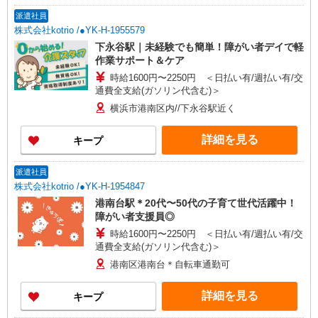
派遣社員
株式会社kotrio /●YK-H-1955579
下永谷駅｜未経験でも簡単！障がい者デイで軽
作業サポート＆ケア
時給1600円〜2250円 ＜日払い有/週払い有/交
通費全支給(ガソリン代含む)＞
横浜市港南区内//下永谷駅近く
詳細を見る
キープ
派遣社員
株式会社kotrio /●YK-H-1954847
港南台駅＊20代〜50代の子育て世代活躍中！
障がい者支援員◎
時給1600円〜2250円 ＜日払い有/週払い有/交
通費全支給(ガソリン代含む)＞
港南区港南台＊自転車通勤可
詳細を見る
キープ