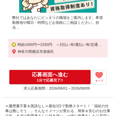
弊社ではあなたにピッタリの職場をご案内します。希望
勤務地や曜日・時間などお気軽にご相談ください。担
当...
時給1600円〜2250円 ＜日払い有/週払い有/交通費
全支給(ガソリン代含む)＞
神奈川県横浜市港南区
応募画面へ進む
1分で応募完了!!
キープ
求人応募期間：2026/08/01～2026/08/09
≪履歴書不要＆面談なし≫最短3日で勤務スタート！「福祉の仕
事は難しそう…」そんなイメージが変わる、簡単＆安心のお仕事
です。まずは利用者さんに付き添い、一緒に作業をしたり見守っ