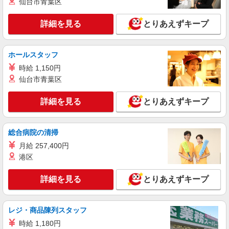
仙台市青葉区
歓迎 ・認知症介護基礎研修 ・初任者研修 ・実務
株式会社kotrio /●YK-S-2008262
者研修 ・介護福祉士 など
*港南台駅の就労支援施設＊未経験でも月給24
詳細を見る
とりあえずキープ
万円スタート！
【正社員】月給240,000〜400,000円 ・基本
給：200,000円〜220,000円 ・資格手当：10,000〜
ホールスタッフ
30,000円 ・役職手当：10,000〜70,000円 ・処遇改
港南区港南台
時給 1,150円
善手当：20,000〜60,000円（勤続年数、保有資格
仙台市青葉区
により変動） ・固定残業手当：20,000円（10時
詳細を見る
キープ
間） ※固定残業時間を超過する場合には超過勤務
手当として別途支給 下記資格をお持ちの方歓迎 ・
詳細を見る
とりあえずキープ
認知症介護基礎研修 ・初任者研修 ・実務者研修
派遣社員
・介護福祉士 など
株式会社kotrio /●YK-H-1954812
総合病院の清掃
上大岡駅＊20代〜50代の子育て世代活躍中！
障がい者支援員◎
月給 257,400円
時給1600円〜2250円 ＜日払い有/週払い有/交
港区
通費全支給(ガソリン代含む)＞
横浜市港南区 ※最寄り駅：上大岡
詳細を見る
とりあえずキープ
詳細を見る
キープ
レジ・商品陳列スタッフ
時給 1,180円
派遣社員