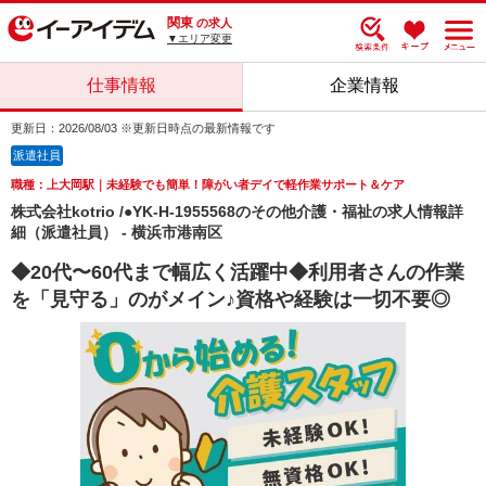
関東
の求人
▼エリア変更
仕事情報
企業情報
更新日：2026/08/03 ※更新日時点の最新情報です
派遣社員
職種：上大岡駅｜未経験でも簡単！障がい者デイで軽作業サポート＆ケア
株式会社kotrio /●YK-H-1955568のその他介護・福祉の求人情報詳
細（派遣社員） - 横浜市港南区
◆20代〜60代まで幅広く活躍中◆利用者さんの作業
を「見守る」のがメイン♪資格や経験は一切不要◎