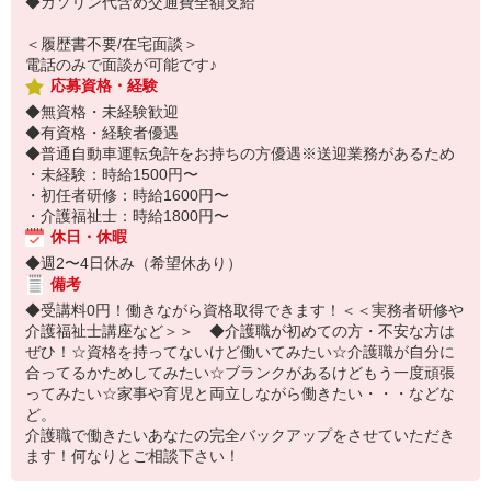
◆ガソリン代含め交通費全額支給
＜履歴書不要/在宅面談＞
電話のみで面談が可能です♪
応募資格・経験
◆無資格・未経験歓迎
◆有資格・経験者優遇
◆普通自動車運転免許をお持ちの方優遇※送迎業務があるため
・未経験：時給1500円〜
・初任者研修：時給1600円〜
・介護福祉士：時給1800円〜
休日・休暇
◆週2〜4日休み（希望休あり）
備考
◆受講料0円！働きながら資格取得できます！＜＜実務者研修や
介護福祉士講座など＞＞ ◆介護職が初めての方・不安な方は
ぜひ！☆資格を持ってないけど働いてみたい☆介護職が自分に
合ってるかためしてみたい☆ブランクがあるけどもう一度頑張
ってみたい☆家事や育児と両立しながら働きたい・・・などな
ど。
介護職で働きたいあなたの完全バックアップをさせていただき
ます！何なりとご相談下さい！