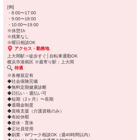
履歴書不要で、面接なし！
面倒な準備なしで、まずはお気軽にご応募ください♪
[例]
・8:00〜17:00
・9:00〜18:00
・10:00〜19:00
※休憩1h
※残業なし
※曜日相談OK
アクセス・勤務地
上大岡駅⇒徒歩すぐ│自転車通勤OK
横浜市港南区 ※最寄り駅：上大岡
待遇
※各種規定有
◆社会保険完備
◆無料定期健康診断
◆日払い・週払い可
◆短期（2ヶ月）〜長期
◆退職金制度
◆資格支援（介護資格のみ）
◆有給休暇
◆産休・育休
◆正社員登用
◆副業・Wワーク相談OK（週40時間以内）