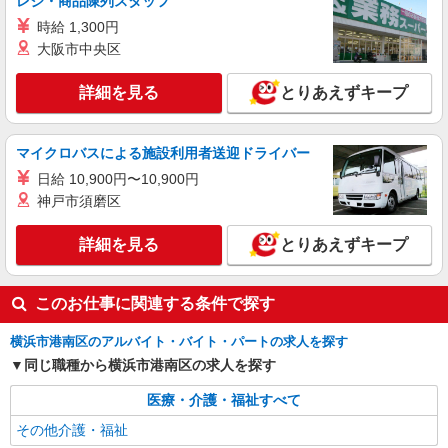
レジ・商品陳列スタッフ
≪上大岡駅≫高級シニアマンションで生活ケア
時給 1,300円
◎資格支援制度あり
大阪市中央区
時給1550円〜2312円 ＜交通費全支給(ガソリ
ン代含む)＞
詳細を見る
とりあえずキープ
横浜市港南区大久保
詳細を見る
キープ
マイクロバスによる施設利用者送迎ドライバー
日給 10,900円〜10,900円
職業紹介
神戸市須磨区
株式会社kotrio /●YK-S-2114243
＜港南台駅＞未経験歓迎！サ高住パートスタッ
詳細を見る
とりあえずキープ
フ◎資格取得支援
時給1550円〜2312円 ＜交通費全支給(ガソリ
ン代含む)＞
このお仕事に関連する条件で探す
港南区港南台
横浜市港南区のアルバイト・バイト・パートの求人を探す
詳細を見る
キープ
同じ職種から横浜市港南区の求人を探す
医療・介護・福祉すべて
職業紹介
株式会社kotrio /●YK-S-2008261
その他介護・福祉