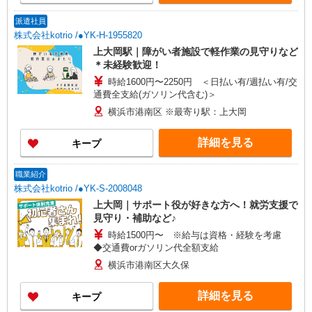
派遣社員
株式会社kotrio /●YK-H-1955820
上大岡駅｜障がい者施設で軽作業の見守りなど
＊未経験歓迎！
時給1600円〜2250円 ＜日払い有/週払い有/交
通費全支給(ガソリン代含む)＞
横浜市港南区 ※最寄り駅：上大岡
詳細を見る
キープ
職業紹介
株式会社kotrio /●YK-S-2008048
上大岡｜サポート役が好きな方へ！就労支援で
見守り・補助など♪
時給1500円〜 ※給与は資格・経験を考慮
◆交通費orガソリン代全額支給
横浜市港南区大久保
詳細を見る
キープ