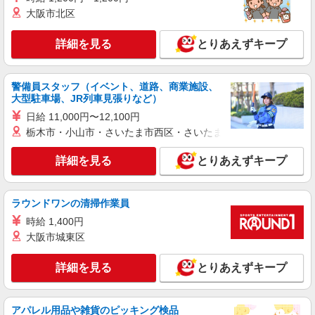
株式会社kotrio /●YK-H-2091497
大阪市北区
下永谷駅＊働きやすさで選ぶならココ！障がい
デイSTAFF/17時定時
詳細を見る
とりあえずキープ
時給1600円〜2250円 ＜日払い有/週払い有/交
通費全支給(ガソリン代含む)＞
横浜市港南区内//下永谷駅近く
警備員スタッフ（イベント、道路、商業施設、
大型駐車場、JR列車見張りなど）
詳細を見る
キープ
日給 11,000円〜12,100円
栃木市・小山市・さいたま市西区・さいたま市岩槻区・久喜市・
派遣社員
株式会社kotrio /●YK-H-2100119
詳細を見る
とりあえずキープ
港南台駅★チームで動くお仕事◎研修充実の障
がいデイ♪
ラウンドワンの清掃作業員
時給1600円〜2250円 ＜日払い有/週払い有/交
通費全支給(ガソリン代含む)＞
時給 1,400円
港南区港南台＊自転車通勤可
大阪市城東区
詳細を見る
キープ
詳細を見る
とりあえずキープ
派遣社員
アパレル用品や雑貨のピッキング検品
株式会社kotrio /●YK-H-1955099