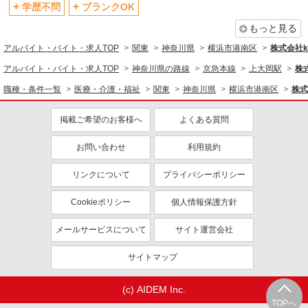
資格取得支援制度あり
学歴不問
ブランクOK
同じ職種から求人を探す
もっと見る
アルバイト・バイト・求人TOP
関東
神奈川県
横浜市港南区
株式会社ko
医療・介護・福祉
アルバイト・バイト・求人TOP
神奈川県の路線
京急本線
上大岡駅
株式
同じ特徴から求人を探す
職種・条件一覧
医療・介護・福祉
関東
神奈川県
横浜市港南区
株式
未経験歓迎
ミドル（40代～）活躍中
ボーナス・賞与あり
車通勤OK
掲載ご希望のお客様へ
よくある質問
交通費支給
社会保険あり
お問い合わせ
利用規約
産休・育休取得実績あり
リンクについて
プライバシーポリシー
Cookieポリシー
個人情報保護方針
メールサービスについて
サイト運営会社
サイトマップ
(c) AIDEM Inc.
TOPへ