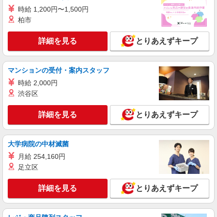
＜港南台駅＞和気あいあいとした雰囲気！障が
時給 1,200円〜1,500円
い者支援のお仕事♪
柏市
時給1600円〜2250円 ＜日払い有/週払い有/交
通費全支給(ガソリン代含む)＞
詳細を見る
とりあえずキープ
港南区港南台＊自転車通勤可
マンションの受付・案内スタッフ
詳細を見る
キープ
時給 2,000円
渋谷区
派遣社員
株式会社kotrio /●YK-H-1869668
詳細を見る
とりあえずキープ
港南台駅近く★障がい者デイサービスでの見守
りや補助など★
時給1600円〜2250円 ＜日払い有/週払い有/交
大学病院の中材滅菌
通費全支給(ガソリン代含む)＞
月給 254,160円
港南区港南台＊自転車通勤可
足立区
詳細を見る
キープ
詳細を見る
とりあえずキープ
職業紹介
株式会社kotrio /●YK-S-2083661