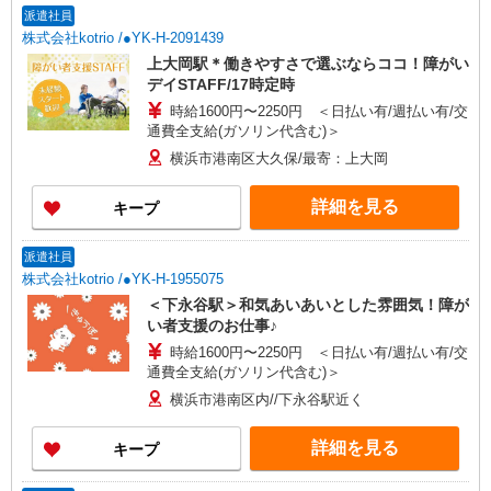
派遣社員
株式会社kotrio /●YK-H-2091439
上大岡駅＊働きやすさで選ぶならココ！障がい
デイSTAFF/17時定時
時給1600円〜2250円 ＜日払い有/週払い有/交
通費全支給(ガソリン代含む)＞
横浜市港南区大久保/最寄：上大岡
詳細を見る
キープ
派遣社員
株式会社kotrio /●YK-H-1955075
＜下永谷駅＞和気あいあいとした雰囲気！障が
い者支援のお仕事♪
時給1600円〜2250円 ＜日払い有/週払い有/交
通費全支給(ガソリン代含む)＞
横浜市港南区内//下永谷駅近く
詳細を見る
キープ