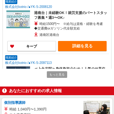
職業紹介
株式会社kotrio /●YK-S-2008120
港南台｜未経験OK！就労支援のパートスタッ
フ募集＊週3〜OK♪
時給1500円〜 ※給与は資格・経験を考慮
◆交通費orガソリン代全額支給
港南区港南台
詳細を見る
キープ
職業紹介
株式会社kotrio /●YK-S-2097113
≪上永谷駅≫身体負担少なめ！人気のサ高住
STAFF募集◎
もっと見る
【正社員】月給240,000〜400,000円 ・基本
給：200,000円〜220,000円 ・資格手当：10,000〜
30,000円 ・役職手当：10,000〜70,000円 ・処遇改
あなたにおすすめの求人情報
神奈川県横浜市港南区
善手当：20,000〜60,000円（勤続年数、保有資格
により変動） ・固定残業手当：20,000円（10時
詳細を見る
キープ
個別指導講師
間） ※固定残業時間を超過する場合には超過勤務
手当として別途支給 ・夜勤手当：10,000円/1回
時給 1,040円〜1,390円
（上記給与とは別に支給） 下記資格をお持ちの方
職業紹介