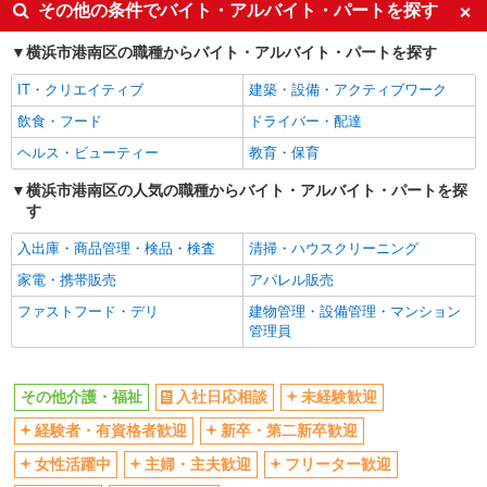
入社日応相談
未経験歓迎
その他の条件でバイト・アルバイト・パートを探す
経験者・有資格者歓迎
新卒・第二新卒歓迎
横浜市港南区の職種からバイト・アルバイト・パートを探す
女性活躍中
主婦・主夫歓迎
IT・クリエイティブ
建築・設備・アクティブワーク
フリーター歓迎
学歴不問
飲食・フード
ドライバー・配達
ブランクOK
ミドル（40代～）活躍中
ヘルス・ビューティー
教育・保育
エルダー（50代～）活躍中
シニア（60代～）活躍中
高収入・高額
横浜市港南区の人気の職種からバイト・アルバイト・パートを探
ボーナス・賞与あり
す
昇給あり
完全週休2日制
入出庫・商品管理・検品・検査
清掃・ハウスクリーニング
フルタイム歓迎
禁煙・分煙
家電・携帯販売
アパレル販売
駅直結・駅チカ
車通勤OK
ファストフード・デリ
建物管理・設備管理・マンション
バイク通勤OK
自転車通勤OK
管理員
残業少なめ（月20h未満）
交通費支給
社会保険あり
産休・育休取得実績あり
その他介護・福祉
入社日応相談
未経験歓迎
退職金・財形貯蓄制度あり
各種手当（家族・役職・インセン
経験者・有資格者歓迎
新卒・第二新卒歓迎
ティブなど）あり
制服貸与
研修制度あり
女性活躍中
主婦・主夫歓迎
フリーター歓迎