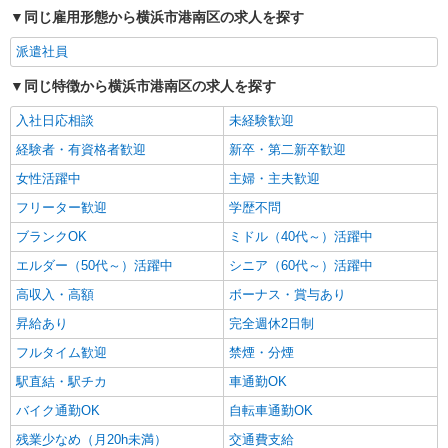
*上大岡駅の就労支援施設＊未経験でも月給24
同じ雇用形態から横浜市港南区の求人を探す
万円スタート！
【正社員】月給240,000〜400,000円 ・基本
派遣社員
給：200,000円〜220,000円 ・資格手当：10,000〜
30,000円 ・役職手当：10,000〜70,000円 ・処遇改
同じ特徴から横浜市港南区の求人を探す
横浜市港南区大久保
善手当：20,000〜60,000円（勤続年数、保有資格
により変動） ・固定残業手当：20,000円（10時
入社日応相談
未経験歓迎
詳細を見る
キープ
間） ※固定残業時間を超過する場合には超過勤務
経験者・有資格者歓迎
新卒・第二新卒歓迎
手当として別途支給 下記資格をお持ちの方歓迎 ・
認知症介護基礎研修 ・初任者研修 ・実務者研修
女性活躍中
主婦・主夫歓迎
・介護福祉士 など
フリーター歓迎
学歴不問
ブランクOK
ミドル（40代～）活躍中
エルダー（50代～）活躍中
シニア（60代～）活躍中
高収入・高額
ボーナス・賞与あり
昇給あり
完全週休2日制
フルタイム歓迎
禁煙・分煙
駅直結・駅チカ
車通勤OK
バイク通勤OK
自転車通勤OK
残業少なめ（月20h未満）
交通費支給