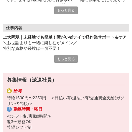
たりすることからスタート！希望シフトや条件面など、まずはお
もっと見る
気軽にご相談ください◎
仕事内容
上大岡駅｜未経験でも簡単！障がい者デイで軽作業サポート＆ケア
＼お世話よりも一緒に楽しむがメイン／
特別な資格や経験は一切不要！
まずは利用者さんに付き添い、一緒に作業したり、見守ったりする
もっと見る
ことからスタート！
▼お仕事内容
・軽作業の見守り、サポート
募集情報（派遣社員）
・施設内の清掃
・必要に応じた生活介助
給与
・利用者の送迎（できる方のみでOK） など
時給1600円〜2250円 ＜日払い有/週払い有/交通費全支給(ガソ
リン代含む)＞
▼初めての方でも安心して働ける環境
勤務時間・曜日
・専門知識は不要！まずは見守りからスタート◎
・充実した研修制度あり！未経験でもご安心ください♪
≪シフト制/実働8時間≫
・先輩にいつでも聞けるアットホームな環境！
週3〜勤務OK
希望シフト制