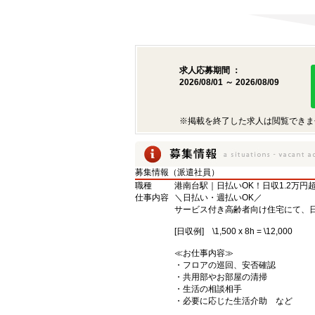
求人応募期間 ：
2026/08/01 ～ 2026/08/09
※掲載を終了した求人は閲覧できま
募集情報（派遣社員）
職種
港南台駅｜日払いOK！日収1.2万円
仕事内容
＼日払い・週払いOK／
サービス付き高齢者向け住宅にて、
[日収例] \1,500 x 8h = \12,000
≪お仕事内容≫
・フロアの巡回、安否確認
・共用部やお部屋の清掃
・生活の相談相手
・必要に応じた生活介助 など