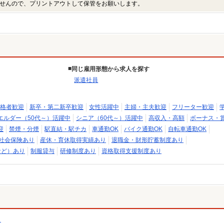
せんので、プリントアウトして保管をお願いします。
同じ雇用形態から求人を探す
派遣社員
格者歓迎
新卒・第二新卒歓迎
女性活躍中
主婦・主夫歓迎
フリーター歓迎
エルダー（50代～）活躍中
シニア（60代～）活躍中
高収入・高額
ボーナス・
迎
禁煙・分煙
駅直結・駅チカ
車通勤OK
バイク通勤OK
自転車通勤OK
社会保険あり
産休・育休取得実績あり
退職金・財形貯蓄制度あり
など）あり
制服貸与
研修制度あり
資格取得支援制度あり
）