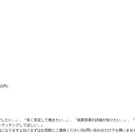
間以内）
がしたい…』、『長く安定して働きたい…』、『就業部署の詳細が知りたい…』、『
をマッチングしてほしい…』
になりますよね☆まずはお気軽にご連絡ください!!お問い合わせだけでも構いません