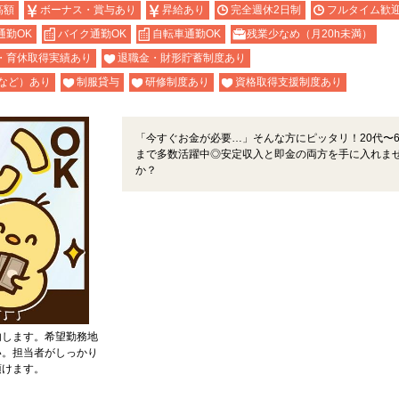
高額
ボーナス・賞与あり
昇給あり
完全週休2日制
フルタイム歓
通勤OK
バイク通勤OK
自転車通勤OK
残業少なめ（月20h未満）
・育休取得実績あり
退職金・財形貯蓄制度あり
など）あり
制服貸与
研修制度あり
資格取得支援制度あり
「今すぐお金が必要…」そんな方にピッタリ！20代〜6
まで多数活躍中◎安定収入と即金の両方を手に入れま
か？
内します。希望勤務地
い。担当者がしっかり
頂けます。