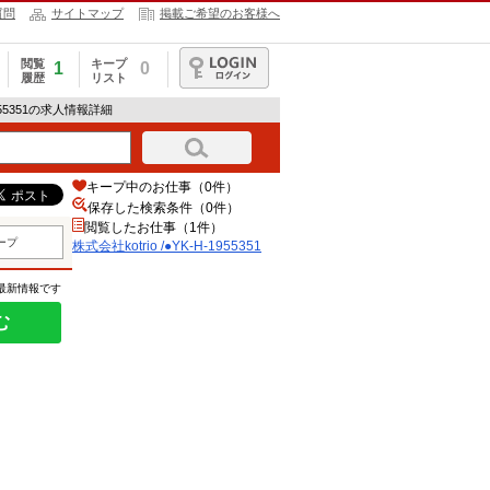
質問
サイトマップ
掲載ご希望のお客様へ
閲覧
キープ
1
0
履歴
リスト
ログイン
-1955351の求人情報詳細
キープ中のお仕事（0件）
保存した検索条件（
0
件）
閲覧したお仕事（1件）
ープ
株式会社kotrio /●YK-H-1955351
の最新情報です
む