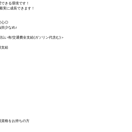
問できる環境です！
♪着実に成長できます！
安心◎
担少なめ♪
/週払い有/交通費全支給(ガソリン代含む)＞
額支給
護資格をお持ちの方