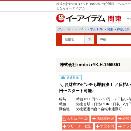
株式会社kotrio /●YK-H-1955351の介護職
とならイーアイデム
エ
関東
アルバイト・バイト・求人TOP
>
関東
>
神奈川県
勤務地
職種
株式会社kotrio /●YK-H-1955351
派遣社員
＼ お財布のピンチも即解決！ ／日払い
円〜スタート可能♪
給与
時給1600円〜2250円 ＜日払い
職種
港南台駅｜日払いOK！日収1.2万
勤務地
港南区港南台＊自転車通勤可
入社日応相談
未経験歓迎
経験
フリーター歓迎
学歴不問
ブラ