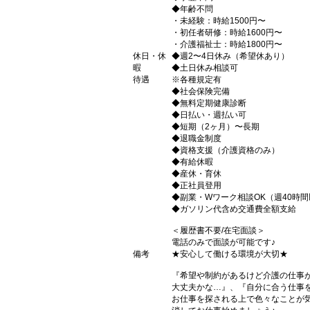
◆年齢不問
・未経験：時給1500円〜
・初任者研修：時給1600円〜
・介護福祉士：時給1800円〜
休日・休
◆週2〜4日休み（希望休あり）
暇
◆土日休み相談可
待遇
※各種規定有
◆社会保険完備
◆無料定期健康診断
◆日払い・週払い可
◆短期（2ヶ月）〜長期
◆退職金制度
◆資格支援（介護資格のみ）
◆有給休暇
◆産休・育休
◆正社員登用
◆副業・Wワーク相談OK（週40時
◆ガソリン代含め交通費全額支給
＜履歴書不要/在宅面談＞
電話のみで面談が可能です♪
備考
★安心して働ける環境が大切★
『希望や制約があるけど介護の仕事
大丈夫かな…』、『自分に合う仕事
お仕事を探される上で色々なことが気