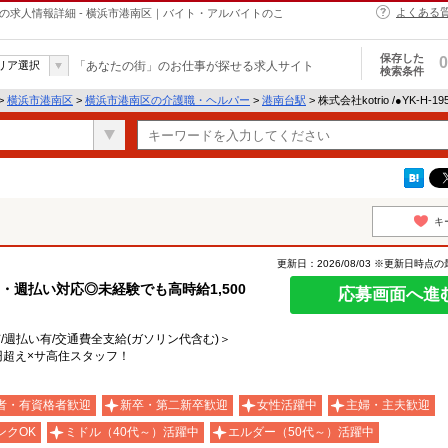
よくある
・ヘルパーの求人情報詳細 - 横浜市港南区｜バイト・アルバイトのこ
保存した
0
リア選択
「あなたの街」のお仕事が探せる求人サイト
検索条件
>
横浜市港南区
>
横浜市港南区の介護職・ヘルパー
>
港南台駅
> 株式会社kotrio /●YK-H
キ
更新日：2026/08/03 ※更新日時点
・週払い対応◎未経験でも高時給1,500
応募画面へ進
有/週払い有/交通費全支給(ガソリン代含む)＞
円超え×サ高住スタッフ！
者・有資格者歓迎
新卒・第二新卒歓迎
女性活躍中
主婦・主夫歓迎
ンクOK
ミドル（40代～）活躍中
エルダー（50代～）活躍中