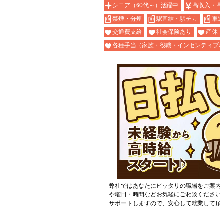
シニア（60代～）活躍中
高収入・
禁煙・分煙
駅直結・駅チカ
車
交通費支給
社会保険あり
産休
各種手当（家族・役職・インセンティブ
弊社ではあなたにピッタリの職場をご案
や曜日・時間などお気軽にご相談くださ
サポートしますので、安心して就業して