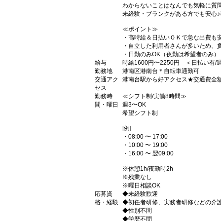
わからないことはなんでも気軽に質
未経験・ブランクがある方でも安心
≪ポイント≫
・高時給＆日払いＯＫで急な出費も
・自立した利用者さんが多いため、負
・日勤のみOK（夜勤は希望者のみ）
給与
時給1600円〜2250円 ＜日払い有
勤務地
港南区港南台＊自転車通勤可
交通アク
港南台駅から好アクセス★交通費全
セス
勤務時
≪シフト制/実働8時間≫
間・曜日
週3〜OK
希望シフト制
[例]
・08:00 〜 17:00
・10:00 〜 19:00
・16:00 〜 翌09:00
※休憩1h/夜勤時2h
※残業なし
※曜日相談OK
応募資
◆未経験歓迎
格・経験
◆初任者研修、実務者研修などの介
◆性別不問
◆学歴不問