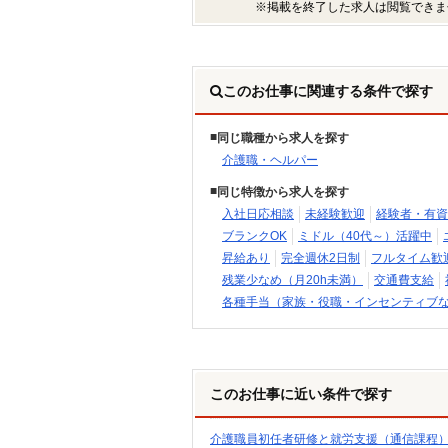
※掲載を終了した求人は閲覧できま
このお仕事に関連する条件で探す
同じ職種から求人を探す
介護職・ヘルパー
同じ特徴から求人を探す
入社日応相談
未経験歓迎
経験者・有資
ブランクOK
ミドル（40代～）活躍中
昇給あり
完全週休2日制
フルタイム歓
残業少なめ（月20h未満）
交通費支給
各種手当（家族・役職・インセンティブ
このお仕事に近い条件で探す
介護職員初任者研修と就労支援（通信課程