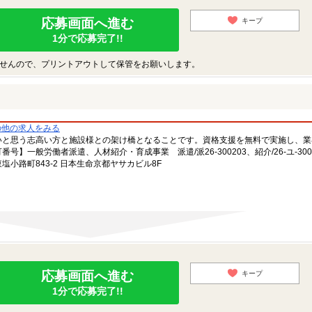
応募画面へ進む
キープ
1分で応募完了!!
せんので、プリントアウトして保管をお願いします。
の他の求人をみる
いと思う志高い方と施設様との架け橋となることです。資格支援を無料で実施し、業
一般労働者派遣、人材紹介・育成事業 派遣/派26-300203、紹介/26-ユ-300
小路町843-2 日本生命京都ヤサカビル8F
応募画面へ進む
キープ
1分で応募完了!!