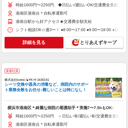
時給1600円〜2250円 ◆日払い/週払いOK/交通費全支給（
職業紹介
港南区港南台＊自転車通勤可
株式会社kotrio /●YK-S-2097444
港南台駅から好アクセス★交通費全額支給
≪正社員≫上大岡駅＊看護助手としてキャリア
シフト相談OK☆週3〜！ ●8:00〜17:00 ●9:00〜18:00 ●10:
を築くチャンス！
【正社員】月給240,000〜400,000円 ・基本
詳細を見る
給：200,000円〜220,000円 ・資格手当：10,000〜
とりあえずキープ
30,000円 ・役職手当：10,000〜70,000円 ・処遇改
神奈川県横浜市港南区
善手当：20,000〜60,000円（勤続年数、保有資格
により変動） ・固定残業手当：20,000円（10時
詳細を見る
キープ
間） ※固定残業時間を超過する場合には超過勤務
手当として別途支給 ・夜勤手当：10,000円/1回
派遣社員
（上記給与とは別に支給） 下記資格をお持ちの方
派遣社員
歓迎 ・認知症介護基礎研修 ・初任者研修 ・実務
株式会社kotrio /●YK-H-1630141
株式会社kotrio /●YK-H-1956073
者研修 ・介護福祉士 など
シーツ交換や器具の消毒など、病院内のサポー
≪上大岡駅／看護助手≫子育て世代活躍中！働
ト業務全般をお任せ♪難しいことは特になし！
きやすい環境♪
時給1600円〜2250円 ＜日払い有/週払い有/交
通費全支給(ガソリン代含む)＞
横浜市港南区＊綺麗な病院の看護助手＊実働7〜7.5hもOK♪
横浜市港南区 ※最寄り駅：上大岡
時給1600円〜2250円 ＜日払い有/週払い有/交通費全支給(ガ
港南区港南台＊自転車通勤可
詳細を見る
キープ