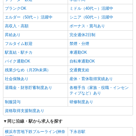
派遣社員
ブランクOK
ミドル（40代～）活躍中
株式会社kotrio /●YK-H-2067811
エルダー（50代～）活躍中
シニア（60代～）活躍中
＜港南台駅＞元気も、プライベートも諦めない
＊週3〜OK/看護助手
高収入・高額
ボーナス・賞与あり
時給1600円〜2250円 ＜日払い有/週払い有/交
昇給あり
完全週休2日制
通費全支給(ガソリン代含む)＞
フルタイム歓迎
禁煙・分煙
港南区港南台＊自転車通勤可
駅直結・駅チカ
車通勤OK
詳細を見る
キープ
バイク通勤OK
自転車通勤OK
残業少なめ（月20h未満）
交通費支給
派遣社員
株式会社kotrio /●YK-H-2100872
社会保険あり
産休・育休取得実績あり
＜高時給＞下永谷駅近くの病院で安定した働き
退職金・財形貯蓄制度あり
各種手当（家族・役職・インセン
方を★看護助手♪
ティブなど）あり
時給1600円〜2250円 ＜日払い有/週払い有/交
制服貸与
研修制度あり
通費全支給(ガソリン代含む)＞
資格取得支援制度あり
横浜市港南区内//下永谷駅近く
同じ沿線・駅から求人を探す
詳細を見る
キープ
横浜市営地下鉄ブルーライン(神奈
下永谷駅