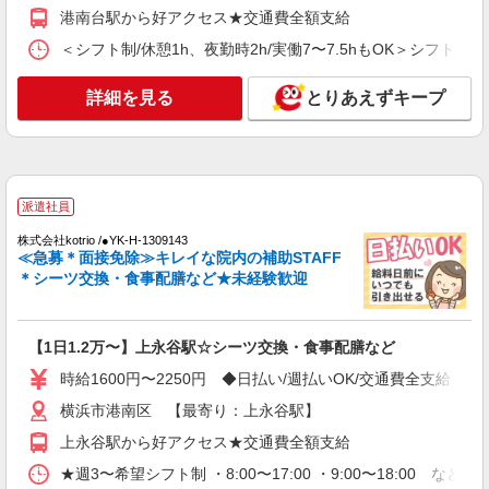
港南台駅から好アクセス★交通費全額支給
派遣社員
＜シフト制/休憩1h、夜勤時2h/実働7〜7.5hもOK＞シフト例 ・7:
株式会社kotrio /●YK-H-1956654
港南台駅｜看護師さんのサポートスタッフ募集
詳細を見る
とりあえずキープ
♪医療行為なし
時給1600円〜2250円 ＜日払い有/週払い有/交
通費全支給(ガソリン代含む)＞
港南区港南台＊自転車通勤可
派遣社員
詳細を見る
キープ
株式会社kotrio /●YK-H-1309143
≪急募＊面接免除≫キレイな院内の補助STAFF
＊シーツ交換・食事配膳など★未経験歓迎
派遣社員
株式会社kotrio /●YK-H-2067791
＜上大岡駅＞元気も、プライベートも諦めない
＊週3〜OK/看護助手
【1日1.2万〜】上永谷駅☆シーツ交換・食事配膳など
時給1600円〜2250円 ＜日払い有/週払い有/交
時給1600円〜2250円 ◆日払い/週払いOK/交通費全支給（
通費全支給(ガソリン代含む)＞
横浜市港南区 【最寄り：上永谷駅】
横浜市港南区 ※最寄り駅：上大岡
上永谷駅から好アクセス★交通費全額支給
詳細を見る
キープ
★週3〜希望シフト制 ・8:00〜17:00 ・9:00〜18:00 など 