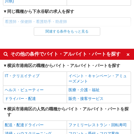
川県)
職業紹介
株式会社kotrio /●YK-S-2097443
同じ職種から下永谷駅の求人を探す
≪正社員≫上永谷駅＊看護助手としてキャリア
を築くチャンス！
看護師・保健師・看護助手・助産師
【正社員】月給240,000〜400,000円 ・基本
関連する条件をもっと見る
同じ雇用形態から下永谷駅の求人を探す
給：200,000円〜220,000円 ・資格手当：10,000〜
30,000円 ・役職手当：10,000〜70,000円 ・処遇改
神奈川県横浜市港南区
派遣社員
善手当：20,000〜60,000円（勤続年数、保有資格
により変動） ・固定残業手当：20,000円（10時
同じ特徴から下永谷駅の求人を探す
その他の条件でバイト・アルバイト・パートを探す
詳細を見る
キープ
間） ※固定残業時間を超過する場合には超過勤務
手当として別途支給 ・夜勤手当：10,000円/1回
入社日応相談
未経験歓迎
横浜市港南区の職種からバイト・アルバイト・パートを探す
（上記給与とは別に支給） 下記資格をお持ちの方
職業紹介
経験者・有資格者歓迎
新卒・第二新卒歓迎
歓迎 ・認知症介護基礎研修 ・初任者研修 ・実務
株式会社kotrio /●YK-S-2114506
IT・クリエイティブ
イベント・キャンペーン・アミュ
者研修 ・介護福祉士 など
女性活躍中
主婦・主夫歓迎
ーズメント
港南台駅＊未経験でも高時給1550円〜！週3
日〜OK＊看護助手
フリーター歓迎
学歴不問
ヘルス・ビューティー
医療・介護・福祉
時給1550円〜2312円 ＜交通費全支給(ガソリ
ブランクOK
ミドル（40代～）活躍中
ドライバー・配達
販売・接客サービス
ン代含む)＞
エルダー（50代～）活躍中
シニア（60代～）活躍中
港南区港南台
横浜市港南区の人気の職種からバイト・アルバイト・パートを探
す
高収入・高額
ボーナス・賞与あり
詳細を見る
キープ
昇給あり
完全週休2日制
配送・配達ドライバー
ファミリーレストラン・回転寿司
フルタイム歓迎
禁煙・分煙
清掃・ハウスクリーニング
フロント・受付・フロア案内