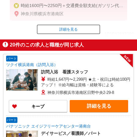
時給1600円〜2250円＋交通費全額支給(ガソリン代含
む)＋日払いOK
神奈川県横浜市港南区
詳細を見る
ID：AE0527627200
20
件のこの求人と職種が同じ求人
掲載期間終了
NEW
パート
ツクイ横浜港南（訪問入浴）
訪問入浴 看護スタッフ
時給1,647円〜2,299円 ★土・祝日は時給100円
アップ！ ※給与幅は資格・経験等による
神奈川県横浜市港南区日野中央2-29-8
詳細を見る
キープ
パート
パナソニック エイジフリーケアセンター港南台
デイサービス／看護師／パート