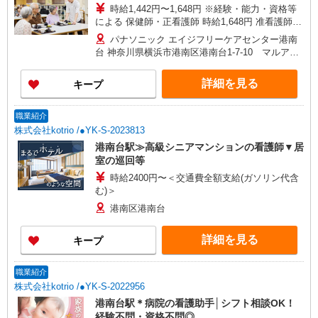
時給1,442円〜1,648円 ※経験・能力・資格等
による 保健師・正看護師 時給1,648円 准看護師
時給1,442円 〇時間外勤務手当 〇土日祝勤務手当
パナソニック エイジフリーケアセンター港南
〇無事故無違反表彰金 〇年末年始勤務手当
台 神奈川県横浜市港南区港南台1-7-10 マルアイ
ビル1F
詳細を見る
キープ
職業紹介
株式会社kotrio /●YK-S-2023813
港南台駅≫高級シニアマンションの看護師▼居
室の巡回等
時給2400円〜＜交通費全額支給(ガソリン代含
む)＞
港南区港南台
詳細を見る
キープ
職業紹介
株式会社kotrio /●YK-S-2022956
港南台駅＊病院の看護助手│シフト相談OK！
経験不問・資格不問◎