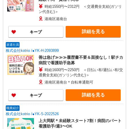
時給1550円〜2312円 ＜交通費全支給(ガソリ
ン代含む)＞
港南区港南台
詳細を見る
キープ
派遣社員
株式会社kotrio /●YK-H-2093899
善は急げ≫≫≫履歴書不要＆面接なし！駅チカ
病院で看護助手急募
時給1600円〜2250円 ＜日払い有/週払い有/交
通費全支給(ガソリン代含む)＞
港南区港南台＊自転車通勤可
詳細を見る
キープ
職業紹介
株式会社kotrio /●YK-S-2022526
上大岡駅＊未経験スタート7割！病院のパート
看護助手/週3〜OK