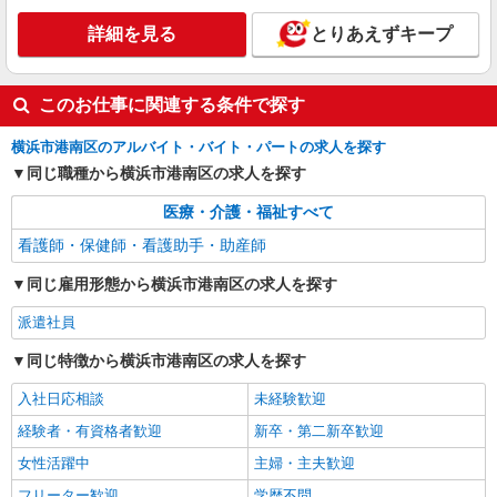
アルバイト
パート
派遣社員
詳細を見る
とりあえずキープ
日研トータルソーシング株式会社 メディカルケア事業部/横浜オフィ
ス【看護助手】
看護助手（ナースエイド）
このお仕事に関連する条件で探す
時給1,400円 ★週払いOK（規定あり） ※給与
幅は経験・能力による
横浜市港南区のアルバイト・バイト・パートの求人を探す
同じ職種から横浜市港南区の求人を探す
神奈川県横浜市港南区 【最寄駅】港南中央駅
医療・介護・福祉すべて
詳細を見る
キープ
看護師・保健師・看護助手・助産師
派遣社員
同じ雇用形態から横浜市港南区の求人を探す
株式会社kotrio /●YK-H-2100832
＜高時給＞港南台駅近くの病院で安定した働き
派遣社員
方を★看護助手♪
同じ特徴から横浜市港南区の求人を探す
時給1600円〜2250円 ＜日払い有/週払い有/交
通費全支給(ガソリン代含む)＞
入社日応相談
未経験歓迎
港南区港南台＊自転車通勤可
経験者・有資格者歓迎
新卒・第二新卒歓迎
女性活躍中
主婦・主夫歓迎
詳細を見る
キープ
フリーター歓迎
学歴不問