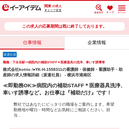
関東
の求人
▼エリア変更
この求人の応募期間は既に終了しております。
仕事情報
企業情報
派遣社員
職種：下永谷駅⇒病院内の補助STAFF▼医療器具の洗浄、車いす誘導等
株式会社kotrio /●YK-H-1558311の看護師・保健師・看護助手・助
産師の求人情報詳細（派遣社員） - 横浜市港南区
≪即勤務OK≫病院内の補助STAFF＊医療器具洗浄、
車いす誘導など。お仕事は『補助だけ』です！
弊社ではあなたにピッタリの職場をご案内します。希望
勤務地や曜日・時間などお気軽にご相談ください。担
当...