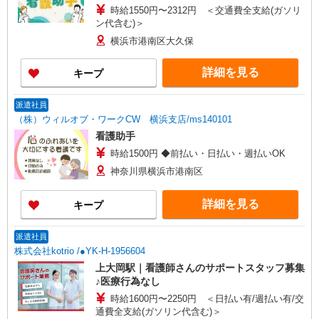
時給1550円〜2312円 ＜交通費全支給(ガソリ
ン代含む)＞
横浜市港南区大久保
詳細を見る
キープ
派遣社員
（株）ウィルオブ・ワークCW 横浜支店/ms140101
看護助手
時給1500円 ◆前払い・日払い・週払いOK
神奈川県横浜市港南区
詳細を見る
キープ
派遣社員
株式会社kotrio /●YK-H-1956604
上大岡駅｜看護師さんのサポートスタッフ募集
♪医療行為なし
時給1600円〜2250円 ＜日払い有/週払い有/交
通費全支給(ガソリン代含む)＞