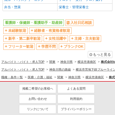
駅直結・駅チカ
車通勤OK
弁当・惣菜
栄養士・管理栄養士
バイク通勤OK
自転車通勤OK
残業少なめ（月20h未満）
交通費支給
看護師・保健師・看護助手・助産師
入社日応相談
社会保険あり
産休・育休取得実績あり
未経験歓迎
経験者・有資格者歓迎
退職金・財形貯蓄制度あり
各種手当（家族・役職・インセン
新卒・第二新卒歓迎
女性活躍中
主婦・主夫歓迎
ティブなど）あり
フリーター歓迎
学歴不問
ブランクOK
制服貸与
研修制度あり
もっと見る
資格取得支援制度あり
アルバイト・バイト・求人TOP
関東
神奈川県
横浜市港南区
株式会社ko
同じ職種から求人を探す
アルバイト・バイト・求人TOP
神奈川県の路線
横浜市営地下鉄ブルーライ
医療・介護・福祉
職種・条件一覧
医療・介護・福祉
関東
神奈川県
横浜市港南区
株式
看護師・保健師・看護助手・助産師
掲載ご希望のお客様へ
よくある質問
同じ特徴から求人を探す
未経験歓迎
ミドル（40代～）活躍中
お問い合わせ
利用規約
ボーナス・賞与あり
車通勤OK
リンクについて
プライバシーポリシー
交通費支給
社会保険あり