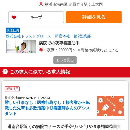
横浜市港南区 ※最寄り駅：上大岡
詳細を見る
キープ
派遣社員
株式会社トラストグロース 新宿本社 第2営業部
病院での夜専看護助手
1夜勤：25000円〜 ※資格や経験などによる
神奈川県横浜市港南区
もっと見る
詳細を見る
キープ
この求人に似ている求人情報
職業紹介
派遣社員
株式会社トラストグロース 新宿本社 第2営業部
クリニックでの看護師
株式会社kotrio /●YK-H-1225343
難しい仕事なし！医療行為なし！接客業から転
月給：250450〜297000円 ※資格や経験面など
職した先輩も多数活躍中◎看護師さんのアシス
による
タント
神奈川県横浜市港南区
港南台駅近くの病院でナース助手◎リハビリや食事補助◎面接なし
詳細を見る
キープ