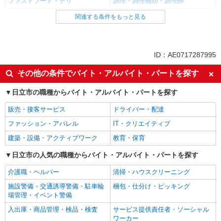
ファストフード・デリ
調理・調理補助・調理師
関連する条件をもっと見る
同じ雇用形態から常陸多賀駅の求人を探す
アルバイト
パート
同じ特徴から常陸多賀駅の求人を探す
ID：AE0717287995
履歴書不要
未経験歓迎
その他の条件でバイト・アルバイト・パートを探す
大学生歓迎
主婦・主夫歓迎
日立市の職種からバイト・アルバイト・パートを探す
フリーター歓迎
ミドル（40代～）活躍中
販売・接客サービス
ドライバー・配達
エルダー（50代～）活躍中
シニア（60代～）活躍中
ファッション・アパレル
IT・クリエイティブ
週2～3日勤務OK
短時間勤務（1日4h以内）OK
建築・設備・アクティブワーク
教育・保育
深夜
車通勤OK
扶養内勤務OK
日立市の人気の職種からバイト・アルバイト・パートを探す
交通費支給
社会保険あり
まかない・食事補助
介護職・ヘルパー
清掃・ハウスクリーニング
社割・特典あり
制服貸与
施設警備・交通誘導警備・駐車輪
梱包・仕分け・ピッキング
場管理・イベント警備
研修制度あり
社員登用あり
入出庫・商品管理・検品・検査
サービス提供責任者・ソーシャル
同じ職種から求人を探す
ワーカー