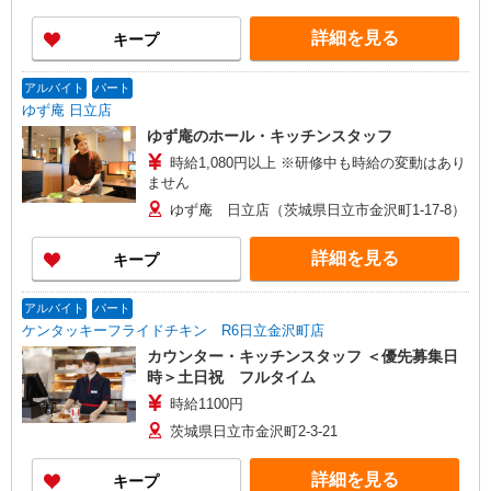
ります。 日曜・祝日出勤手当あり 日曜：2,000
円/回 祝日：1,000円/回 通勤手当上限27,000円
詳細を見る
キープ
／月 食事手当8,000円/月 別途支給 ★試用期間1か
月あり（同条件）
アルバイト
パート
ゆず庵 日立店
ゆず庵のホール・キッチンスタッフ
時給1,080円以上 ※研修中も時給の変動はあり
ません
ゆず庵 日立店（茨城県日立市金沢町1-17-8）
詳細を見る
キープ
アルバイト
パート
ケンタッキーフライドチキン R6日立金沢町店
カウンター・キッチンスタッフ ＜優先募集日
時＞土日祝 フルタイム
時給1100円
茨城県日立市金沢町2-3-21
詳細を見る
キープ