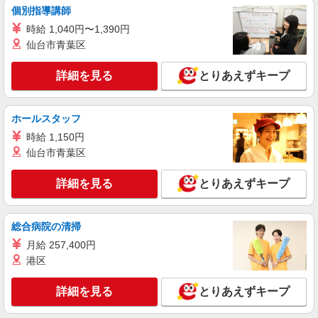
すき家 日立田尻店
個別指導講師
すき家の店舗スタッフ（接客・調理・清掃な
時給 1,040円〜1,390円
ど）
仙台市青葉区
時給1,130円 ※22:00〜翌5:00：時給1,413円 ※
高校生時給1,074円 ※早朝手当（5:00〜9:00）時給
詳細を見る
＋150円
とりあえずキープ
茨城県日立市田尻町4-6-7
詳細を見る
キープ
ホールスタッフ
時給 1,150円
アルバイト
パート
仙台市青葉区
丸亀製麺日立大沼店
キッチン・ホールスタッフ
詳細を見る
とりあえずキープ
時給1100円〜 ☆22時以降は時給25％UP（深夜
割増有）
茨城県日立市大沼町２－２０－６
総合病院の清掃
月給 257,400円
詳細を見る
キープ
港区
アルバイト
パート
詳細を見る
とりあえずキープ
丸亀製麺日立店
キッチン・ホールスタッフ