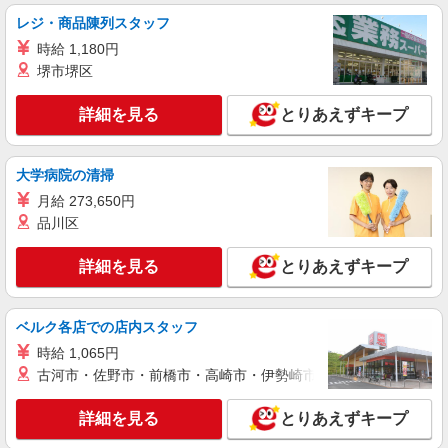
レジ・商品陳列スタッフ
時給1100円〜 ☆22時以降は時給25％UP（深夜
割増有）
時給 1,180円
茨城県日立市田尻町４－６－６
堺市堺区
詳細を見る
キープ
詳細を見る
とりあえずキープ
アルバイト
パート
大学病院の清掃
めん六や ダイナム茨城日立北店（121548）
キッチンスタッフ
月給 273,650円
品川区
時給1150円以上 給料前払い：勤務実績の7割ま
で可能（月間の上限3万円）
詳細を見る
とりあえずキープ
茨城県日立市東滑川町4丁目14-18
詳細を見る
キープ
ベルク各店での店内スタッフ
時給 1,065円
アルバイト
パート
古河市・佐野市・前橋市・高崎市・伊勢崎市・太田市・館林市・
麺家ふくふく
配膳・調理補助
詳細を見る
とりあえずキープ
一般：時給1,080円〜 ★頑張りにより昇給あ
り！