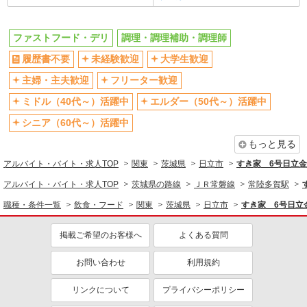
飲食・フード
ファストフード・デリ
調理・調理補助・調理師
ファストフード・デリ
調理・調理補助・調理師
履歴書不要
未経験歓迎
大学生歓迎
同じ特徴から求人を探す
主婦・主夫歓迎
フリーター歓迎
未経験歓迎
大学生歓迎
ミドル（40代～）活躍中
エルダー（50代～）活躍中
ミドル（40代～）活躍中
週2～3日勤務OK
シニア（60代～）活躍中
短時間勤務（1日4h以内）OK
深夜
車通勤OK
扶養内勤務OK
もっと見る
交通費支給
社会保険あり
アルバイト・バイト・求人TOP
関東
茨城県
日立市
すき家 6号日立
まかない・食事補助
社員登用あり
アルバイト・バイト・求人TOP
茨城県の路線
ＪＲ常磐線
常陸多賀駅
職種・条件一覧
飲食・フード
関東
茨城県
日立市
すき家 6号日立
掲載ご希望のお客様へ
よくある質問
お問い合わせ
利用規約
リンクについて
プライバシーポリシー