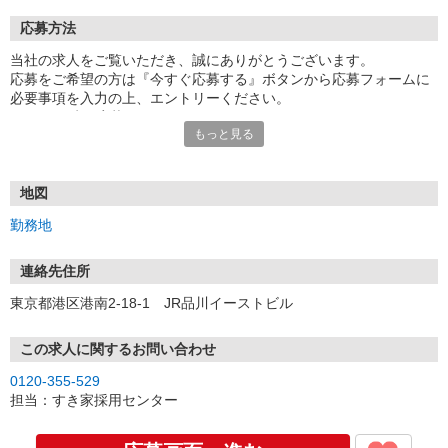
応募方法
当社の求人をご覧いただき、誠にありがとうございます。
応募をご希望の方は『今すぐ応募する』ボタンから応募フォームに
必要事項を入力の上、エントリーください。
☆★☆24時間応募OK！☆★☆
もっと見る
・・・お願い・・・
応募の際は、連絡先に「携帯電話のアドレス」や「携帯電話の番
号」など
地図
普段つながりやすい連絡先を入力してください。
勤務地
連絡先住所
東京都港区港南2-18-1 JR品川イーストビル
この求人に関するお問い合わせ
0120-355-529
担当：すき家採用センター