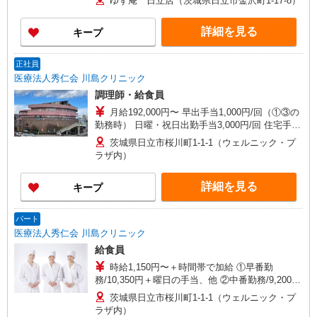
ゆず庵 日立店（茨城県日立市金沢町1-17-8）
詳細を見る
キープ
正社員
医療法人秀仁会 川島クリニック
調理師・給食員
月給192,000円〜 早出手当1,000円/回（①③の
勤務時） 日曜・祝日出勤手当3,000円/回 住宅手当
家賃×50％（上限30,000円）別途支給
茨城県日立市桜川町1-1-1（ウェルニック・プ
ラザ内）
詳細を見る
キープ
パート
医療法人秀仁会 川島クリニック
給食員
時給1,150円〜＋時間帯で加給 ①早番勤
務/10,350円＋曜日の手当、他 ②中番勤務/9,200円
＋曜日の手当、他 ③遅番勤務/10,136円＋曜日の手
茨城県日立市桜川町1-1-1（ウェルニック・プ
当、他 上記の時給給与のほか、下記の手当てがあ
ラザ内）