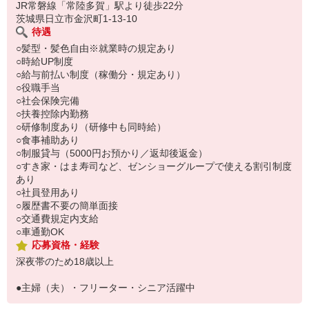
い。
JR常磐線「常陸多賀」駅より徒歩22分
茨城県日立市金沢町1-13-10
待遇
○髪型・髪色自由※就業時の規定あり
○時給UP制度
○給与前払い制度（稼働分・規定あり）
○役職手当
○社会保険完備
○扶養控除内勤務
○研修制度あり（研修中も同時給）
○食事補助あり
○制服貸与（5000円お預かり／返却後返金）
○すき家・はま寿司など、ゼンショーグループで使える割引制度
あり
○社員登用あり
○履歴書不要の簡単面接
○交通費規定内支給
○車通勤OK
応募資格・経験
深夜帯のため18歳以上
●主婦（夫）・フリーター・シニア活躍中