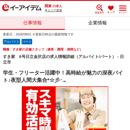
関東
の求人
▼エリア変更
仕事情報
企業情報
更新日：2026/08/01 ※更新日時点の最新情報です
アルバイト
パート
職種：すき家の店舗スタッフ（接客・調理・清掃など）
すき家 6号日立金沢店の求人情報詳細（アルバイト/パート） - 日
立市
学生・フリーター活躍中！高時給が魅力の深夜バイ
ト♪夜型人間大集合*☆彡･.｡