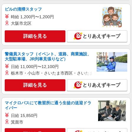
茨城県日立市川尻町3-24-10 （ダイエー日立店
ビルの清掃スタッフ
さん敷地内）
時給 1,200円〜1,200円
大阪市北区
詳細を見る
キープ
詳細を見る
とりあえずキープ
警備員スタッフ（イベント、道路、商業施設、
大型駐車場、JR列車見張りなど）
日給 11,000円〜12,100円
栃木市・小山市・さいたま市西区・さいたま市岩槻区・久喜市・
詳細を見る
とりあえずキープ
マイクロバスにて教習所に通う生徒の送迎ドラ
イバー
日給 15,850円
箕面市