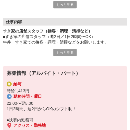
もっと見る
≪ 働くメリットいっぱい ≫
■髪型・髪色自由
オシャレを捨てる必要はありません！
仕事内容
■給与前払い可
すき家の店舗スタッフ（接客・調理・清掃など）
急な出費も安心♪
■すき家の店舗スタッフ（週2日／1日2時間〜OK）
■社員登用あり
牛丼・すき家での接客・調理・清掃などをお願いします。
将来を考えている方は必見です。
もっと見る
具体的には・・・
なか卯、かつ庵、ココス、ジョリーパスタ、ビッグボーイ、華屋
お客様をきれいなお店でお迎え！
与兵衛、オリーブの丘、焼肉いちばんなどを経営しているゼンシ
おいしい牛丼を！
ョーグループ！
あなたの笑顔で！
その中のひとつ『すき家』でお仕事しませんか？
募集情報（アルバイト・パート）
すばやく提供！
給与
他にも、食材の調整や金銭管理、新しく入社したクルーの研修など
時給1,413円
様々なお仕事があります。
勤務時間・曜日
セルフオーダー、セルフ会計で、現金の受け渡しはほとんどありま
せん。※一部店舗を除く
22:00〜翌5:00
取り間違いもなく安心でスムーズ♪
1日2時間、週2日からOKのシフト制！
マニュアルも用意していますので飲食店が初めての方でも大丈夫！
●扶養内勤務可
もちろん先輩クルーがしっかり教えてくれるので安心してくださ
アクセス・勤務地