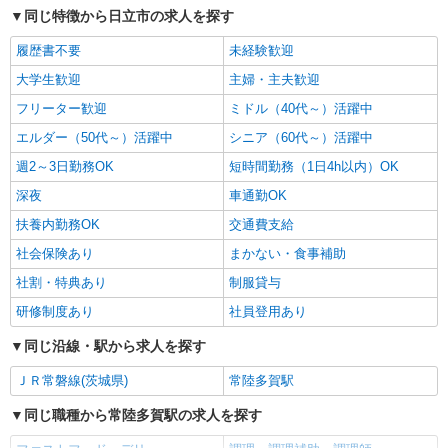
同じ特徴から日立市の求人を探す
履歴書不要
未経験歓迎
大学生歓迎
主婦・主夫歓迎
フリーター歓迎
ミドル（40代～）活躍中
エルダー（50代～）活躍中
シニア（60代～）活躍中
週2～3日勤務OK
短時間勤務（1日4h以内）OK
深夜
車通勤OK
扶養内勤務OK
交通費支給
社会保険あり
まかない・食事補助
社割・特典あり
制服貸与
研修制度あり
社員登用あり
同じ沿線・駅から求人を探す
ＪＲ常磐線(茨城県)
常陸多賀駅
同じ職種から常陸多賀駅の求人を探す