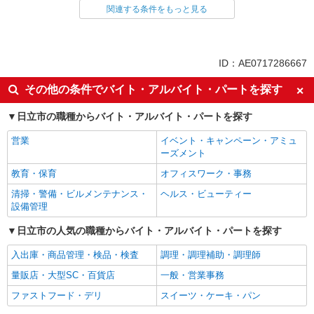
ファストフード・デリ
調理・調理補助・調理師
関連する条件をもっと見る
同じ特徴から求人を探す
未経験歓迎
高校生OK
ID：AE0717286667
大学生歓迎
ミドル（40代～）活躍中
その他の条件でバイト・アルバイト・パートを探す
週2～3日勤務OK
短時間勤務（1日4h以内）OK
日立市の職種からバイト・アルバイト・パートを探す
深夜
車通勤OK
扶養内勤務OK
交通費支給
営業
イベント・キャンペーン・アミュ
ーズメント
社会保険あり
まかない・食事補助
教育・保育
オフィスワーク・事務
社員登用あり
清掃・警備・ビルメンテナンス・
ヘルス・ビューティー
設備管理
日立市の人気の職種からバイト・アルバイト・パートを探す
入出庫・商品管理・検品・検査
調理・調理補助・調理師
量販店・大型SC・百貨店
一般・営業事務
ファストフード・デリ
スイーツ・ケーキ・パン