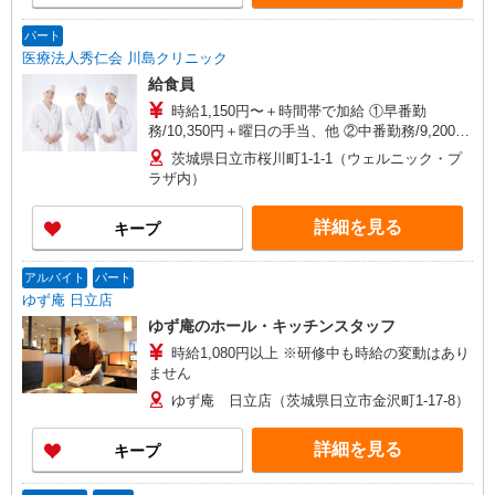
パート
医療法人秀仁会 川島クリニック
給食員
時給1,150円〜＋時間帯で加給 ①早番勤
務/10,350円＋曜日の手当、他 ②中番勤務/9,200円
＋曜日の手当、他 ③遅番勤務/10,136円＋曜日の手
茨城県日立市桜川町1-1-1（ウェルニック・プ
当、他 上記の時給給与のほか、下記の手当てがあ
ラザ内）
ります。 日曜・祝日出勤手当あり 日曜：2,000
円/回 祝日：1,000円/回 通勤手当上限27,000円
詳細を見る
キープ
／月 食事手当8,000円/月 別途支給 ★試用期間1か
月あり（同条件）
アルバイト
パート
ゆず庵 日立店
ゆず庵のホール・キッチンスタッフ
時給1,080円以上 ※研修中も時給の変動はあり
ません
ゆず庵 日立店（茨城県日立市金沢町1-17-8）
詳細を見る
キープ