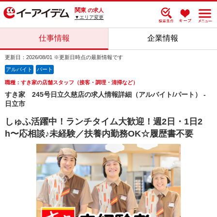
関東
の求人
▼エリア変更
仕事情報
企業情報
更新日：2026/08/01 ※更新日時点の最新情報です
アルバイト
パート
職種：すき家の店舗スタッフ（接客・調理・清掃など）
すき家 245号日立久慈店の求人情報詳細（アルバイト/パート） -
日立市
しゅふ活躍中！ランチタイム大歓迎！週2日・1日2
h〜応相談♪未経験／扶養内勤務OK☆履歴書不要