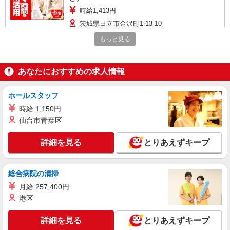
時給1,413円
茨城県日立市金沢町1-13-10
もっと見る
詳細を見る
キープ
アルバイト
パート
あなたにおすすめの求人情報
すき家 6号日立金沢店
すき家の店舗スタッフ（接客・調理・清掃な
ホールスタッフ
ど）
時給 1,150円
時給1,130円 ※22:00〜翌5:00：時給1,413円 ※
仙台市青葉区
高校生時給1,074円 ※早朝手当（5:00〜9:00）時給
＋150円
茨城県日立市金沢町1-13-10
詳細を見る
とりあえずキープ
詳細を見る
キープ
総合病院の清掃
アルバイト
パート
月給 257,400円
丸亀製麺日立店
港区
キッチン・ホールスタッフ
時給1100円〜 ☆22時以降は時給25％UP（深夜
詳細を見る
とりあえずキープ
割増有）