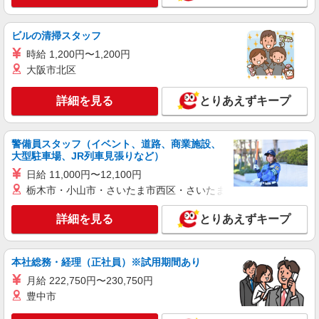
詳細を見る
キープ
ビルの清掃スタッフ
アルバイト
パート
時給 1,200円〜1,200円
麺家ふくふく
大阪市北区
配膳・調理補助
一般：時給1,080円〜 ★頑張りにより昇給あ
詳細を見る
とりあえずキープ
り！
茨城県日立市川尻町3-24-10 （ダイエー日立店
さん敷地内）
警備員スタッフ（イベント、道路、商業施設、
大型駐車場、JR列車見張りなど）
詳細を見る
キープ
日給 11,000円〜12,100円
栃木市・小山市・さいたま市西区・さいたま市岩槻区・久喜市・
詳細を見る
とりあえずキープ
本社総務・経理（正社員）※試用期間あり
月給 222,750円〜230,750円
豊中市