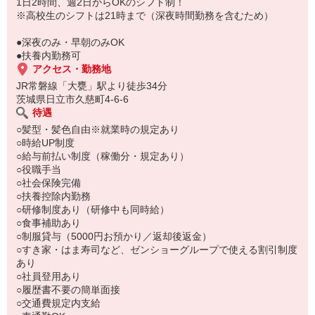
もちろん先輩クルーがしっかり教えてくれるので安心してくださ
1日2時間、週2日からOKのシフト制！
い。
※高校生のシフトは21時まで（深夜時間勤務を含むため）
●深夜のみ・早朝のみOK
●扶養内勤務可
アクセス・勤務地
JR常磐線「大甕」駅より徒歩34分
茨城県日立市久慈町4-6-6
待遇
○髪型・髪色自由※就業時の規定あり
○時給UP制度
○給与前払い制度（稼働分・規定あり）
○役職手当
○社会保険完備
○扶養控除内勤務
○研修制度あり（研修中も同時給）
○食事補助あり
○制服貸与（5000円お預かり／返却後返金）
○すき家・はま寿司など、ゼンショーグループで使える割引制度
あり
○社員登用あり
○履歴書不要の簡単面接
○交通費規定内支給