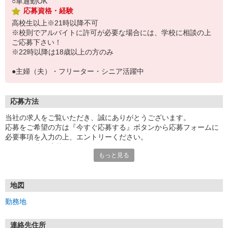
○車通勤OK
応募資格・経験
高校生以上※21時以降不可
※校則でアルバイトに許可が必要な場合には、学校に相談の上
ご応募下さい！
※22時以降は18歳以上の方のみ
●主婦（夫）・フリーター・シニア活躍中
応募方法
当社の求人をご覧いただき、誠にありがとうございます。
応募をご希望の方は『今すぐ応募する』ボタンから応募フォームに
必要事項を入力の上、エントリーください。
☆★☆24時間応募OK！☆★☆
もっと見る
・・・お願い・・・
応募の際は、連絡先に「携帯電話のアドレス」や「携帯電話の番
号」など
地図
普段つながりやすい連絡先を入力してください。
勤務地
連絡先住所