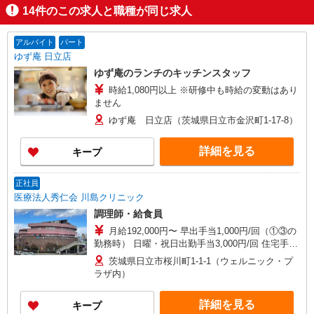
14
件のこの求人と職種が同じ求人
アルバイト
パート
ゆず庵 日立店
ゆず庵のランチのキッチンスタッフ
時給1,080円以上 ※研修中も時給の変動はあり
ません
ゆず庵 日立店（茨城県日立市金沢町1-17-8）
詳細を見る
キープ
正社員
医療法人秀仁会 川島クリニック
調理師・給食員
月給192,000円〜 早出手当1,000円/回（①③の
勤務時） 日曜・祝日出勤手当3,000円/回 住宅手当
家賃×50％（上限30,000円）別途支給
茨城県日立市桜川町1-1-1（ウェルニック・プ
ラザ内）
詳細を見る
キープ