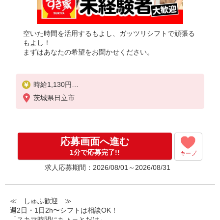
空いた時間を活用するもよし、ガッツリシフトで頑張る
もよし！
まずはあなたの希望をお聞かせください。
時給1,130円
※22:00〜翌5:00：時給1,413円
茨城県日立市
※高校生時給1,074円
※早朝手当（5:00〜9:00）時給＋150円
応募画面へ進む
1分で応募完了!!
キープ
求人応募期間：2026/08/01～2026/08/31
≪ しゅふ歓迎 ≫
週2日・1日2h〜シフトは相談OK！
「スキマ時間にちょっとだけ」