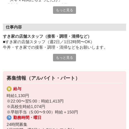
「家計に＋αするために多めに出勤」
もっと見る
など、自分らしく活躍できますよ。
≪ 働くメリットいっぱい ≫
■髪型・髪色自由
仕事内容
オシャレを捨てる必要はありません！
すき家の店舗スタッフ（接客・調理・清掃など）
■給与前払い可
■すき家の店舗スタッフ（週2日／1日2時間〜OK）
急な出費も安心♪
牛丼・すき家での接客・調理・清掃などをお願いします。
■社員登用あり
将来を考えている方は必見です。
もっと見る
具体的には・・・
お客様をきれいなお店でお迎え！
なか卯、かつ庵、ココス、ジョリーパスタ、ビッグボーイ、華屋
おいしい牛丼を！
与兵衛、オリーブの丘、焼肉いちばんなどを経営しているゼンシ
あなたの笑顔で！
ョーグループ！
募集情報（アルバイト・パート）
すばやく提供！
その中のひとつ『すき家』でお仕事しませんか？
給与
他にも、食材の調整や金銭管理、新しく入社したクルーの研修など
時給1,130円
様々なお仕事があります。
※22:00〜翌5:00：時給1,413円
セルフオーダー、セルフ会計で、現金の受け渡しはほとんどありま
※高校生時給1,074円
せん。※一部店舗を除く
※早朝手当（5:00〜9:00）時給＋150円
取り間違いもなく安心でスムーズ♪
勤務時間・曜日
マニュアルも用意していますので飲食店が初めての方でも大丈夫！
24時間募集