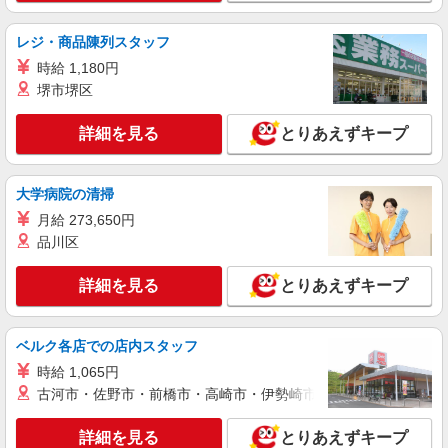
茨城県日立市田尻町４－６－６
レジ・商品陳列スタッフ
詳細を見る
キープ
時給 1,180円
堺市堺区
アルバイト
パート
丸亀製麺日立大沼店
詳細を見る
とりあえずキープ
キッチン・ホールスタッフ
時給1100円〜 ☆22時以降は時給25％UP（深夜
大学病院の清掃
割増有）
月給 273,650円
茨城県日立市大沼町２－２０－６
品川区
詳細を見る
キープ
詳細を見る
とりあえずキープ
アルバイト
パート
めん六や ダイナム茨城日立北店（121548）
ベルク各店での店内スタッフ
キッチンスタッフ
時給 1,065円
時給1150円以上 給料前払い：勤務実績の7割ま
古河市・佐野市・前橋市・高崎市・伊勢崎市・太田市・館林市・
で可能（月間の上限3万円）
茨城県日立市東滑川町4丁目14-18
詳細を見る
とりあえずキープ