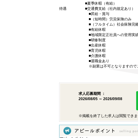
■夏季休暇（有給）
待遇
■交通費支給（社内規定あり）
■昇給・賞与
■（短時間）労災保険のみ
■（フルタイム）社会保険完
■有給休暇
■地域限定正社員への登用実
■研修制度
■出産休暇
■育児休暇
■介護休暇
■退職金あり
※副業は不可となりますので
求人応募期間 ：
2026/08/05 ～ 2026/09/08
※掲載を終了した求人は閲覧できま