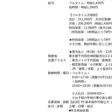
給与
フルタイム：時給1,430円
短時間：時給1,280円
【フルタイム月収例】
合計：211,260円 月20日
月収：200,200円（時給1,43
特別加算：11,060円（毎月
（特別加算：1時間あたり79円×
★特別加算：1時間あたり79円
※その他、勤続年数に応じた加
★賞与あり（年2回：6月・12
勤務地
東京都千代田区神田駿河台3-2
交通アクセス
・東京メトロ千代田線「新御茶
・都営新宿線「小川町駅」より
・JR「御茶ノ水駅」より徒歩5
勤務時間・曜日
＜フルタイム＞
9:00〜17:00（実働7h/平日
＜短時間＞
10:00〜16:00（実働5h/
※入社日：2026年9月〜
※お子様の学校行事や急な病
応募資格・経験
【必須】PC基本操作可能な方
休日・休暇
土曜・日曜・祝日
■年次有給休暇