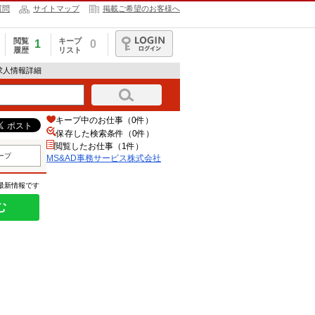
質問
サイトマップ
掲載ご希望のお客様へ
閲覧
キープ
1
0
履歴
リスト
ログイン
求人情報詳細
キープ中のお仕事（0件）
保存した検索条件（
0
件）
閲覧したお仕事（1件）
ープ
MS&AD事務サービス株式会社
の最新情報です
む