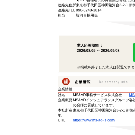
★※不合格者の応募書類は弊社で責
連絡先住所
東京都千代田区神田駿河台3-2-1 
連絡先TEL
090-3248-3814
担当
駿河台採用係
求人応募期間 ：
2026/08/05 ～ 2026/09/08
※掲載を終了した求人は閲覧できま
企業情報
社名
MS&AD事務サービス株式会社
M
企業概要
MS&ADインシュアランスグループ
の発揮に貢献しています。
本社所在
東京都千代田区神田駿河台3-2-1 新
地
URL
https://www.ms-ad-js.com/