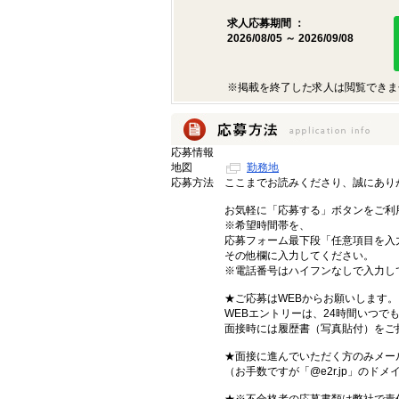
求人応募期間 ：
2026/08/05 ～ 2026/09/08
※掲載を終了した求人は閲覧できま
応募情報
地図
勤務地
応募方法
ここまでお読みくださり、誠にあり
お気軽に「応募する」ボタンをご利
※希望時間帯を、
応募フォーム最下段「任意項目を入
その他欄に入力してください。
※電話番号はハイフンなしで入力し
★ご応募はWEBからお願いします。
WEBエントリーは、24時間いつで
面接時には履歴書（写真貼付）をご
★面接に進んでいただく方のみメー
（お手数ですが「@e2r.jp」のド