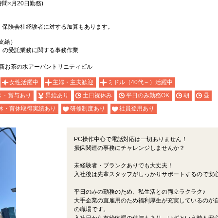
間×月20日勤務)
、保険会社経験者に対する加算もあります。
支給）
）の受託業務に関する事務作業
1 新お茶の水アーバントリニティビル
女性活躍中
主婦・主夫歓迎
ミドル（40代～）活躍中
ス・賞与あり
昇給あり
土日祝休み
平日のみ勤務OK
朝
昼
休・育休取得実績あり
研修制度あり
社員登用あり
PC操作中心で電話対応は一切ありません！
損保関連の事務にチャレンジしませんか？
未経験者・ブランクありでも大丈夫！
入社後は先輩スタッフがしっかりサポートするので安
平日のみの勤務のため、私生活との両立ラクラク♪
大手企業の直雇用のため福利厚生が充実しているのが
の職場です。