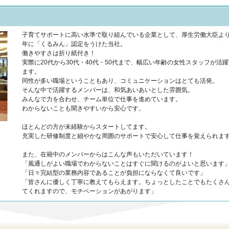
子育てサポートに高い水準で取り組んでいる企業として、厚生労働大臣より2
年に「くるみん」認定をうけた当社。
働きやすさは折り紙付き！
実際に20代から30代・40代・50代まで、幅広い年齢の女性スタッフが活
ます。
同性が多い職場ということもあり、コミュニケーションはとても活発。
そんな中で活躍するメンバーは、和気あいあいとした雰囲気。
みんなで力を合わせ、チーム単位で仕事を進めています。
わからないことも聞きやすいから安心です。
ほとんどの方が未経験からスタートしてます。
充実した研修制度と細やかな周囲のサポートで安心して仕事を覚えられま
また、在籍中のメンバーからはこんな声もいただいています！
「風通しがよい職場でわからないことはすぐに聞けるのがよいと思います
「日々完結型の業務内容であることが負担にならなくて良いです」
「皆さんに優しく丁寧に教えてもらえます。ちょっとしたことでもたくさ
てくれますので、モチベーションがあがります」