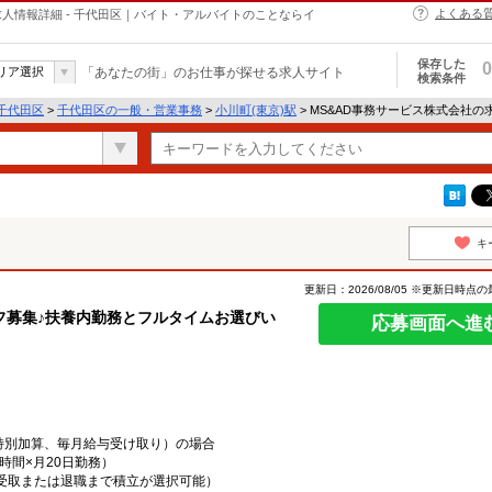
よくある
求人情報詳細 - 千代田区｜バイト・アルバイトのことならイ
保存した
0
リア選択
「あなたの街」のお仕事が探せる求人サイト
検索条件
千代田区
>
千代田区の一般・営業事務
>
小川町(東京)駅
> MS&AD事務サービス株式会社の
キ
更新日：2026/08/05 ※更新日時点
フ募集♪扶養内勤務とフルタイムお選びい
応募画面へ進
務（特別加算、毎月給与受け取り）の場合
×7時間×月20日勤務）
給与受取または退職まで積立が選択可能）