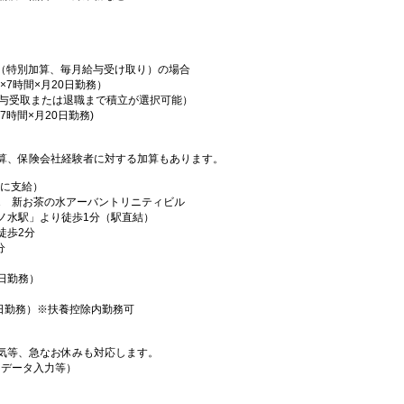
勤務（特別加算、毎月給与受け取り）の場合
0円×7時間×月20日勤務）
の給与受取または退職まで積立が選択可能）
7時間×月20日勤務)
算、保険会社経験者に対する加算もあります。
月に支給）
-1 新お茶の水アーバントリニティビル
ノ水駅」より徒歩1分（駅直結）
徒歩2分
分
全日勤務）
月15日勤務）※扶養控除内勤務可
気等、急なお休みも対応します。
（データ入力等）