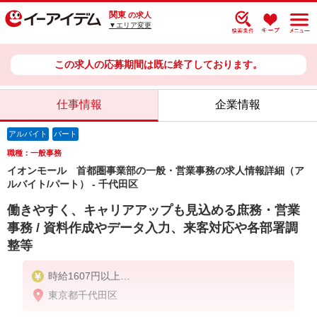
関東
の求人
▼エリア変更
この求人の応募期間は既に終了しております。
仕事情報
企業情報
アルバイト
パート
職種：一般事務
イオンモール 首都圏事業部の一般・営業事務の求人情報詳細（ア
ルバイト/パート） - 千代田区
働きやすく、キャリアアップも見込める庶務・営業
事務 / 資料作成やデータ入力、来客対応や各部署調
整等
時給1607円以上
時給1607円（試用期間時給1592円）
東京都千代田区
昇給あり
※試用期間2ヵ月