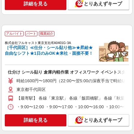
な範囲内で勤務地の変更の可能性があります） ※
詳細を見る
とりあえずキープ
※賞与は支給対象期間を通じて勤務した場合の想
初期配置については、居住地からの通勤時間を考
定額 ※入社時の年収は、選考を通じて決定 ※入社
慮し、希望職務等も踏まえながら配属先を決定い
アルバイト
パート
職業紹介
後の昇給額は、昇格・職務成果等の状況に応じて
たします
株式会社フルキャスト東京支社/EA0401G-3M
変動 ※将来的なステップアップにより、記載金額
＼大人気♪／オフィスワーク！！その他イメベ
以上の昇給も可能
ントスタッフ、仕分け等もあります！
アルバイト
パート
職業紹介
時給1600円〜1800円（22:00〜翌5:00の深夜手
株式会社フルキャスト東京支社/EA0401G-3A
当で時給UP） ※給与幅は経験・能力による
［千代田区］≪仕分・シール貼り他≫★昇給★
東京都千代田区
自由なシフト★1日のみOK★来社・面接不要！
詳細を見る
キープ
仕分け シール貼り 倉庫内軽作業 オフィスワーク イベントスタッ
アルバイト
パート
職業紹介
時給1600円〜1800円（22:00〜翌5:00の深夜手当で時給U
株式会社フルキャスト東京支社/EA0401G-3A
東京都千代田区
仕分け シール貼り 倉庫内軽作業 オフィスワー
ク イベントスタッフ等
【最寄駅】 各線「東京駅」 各線「飯田橋駅」 各線「秋葉原駅
時給1600円〜1800円（22:00〜翌5:00の深夜手
・9:00〜12:00 ・9:00〜17:00 ・10:00〜16:00 
当で時給UP） ※給与幅は経験・能力による
東京都千代田区
詳細を見る
とりあえずキープ
詳細を見る
キープ