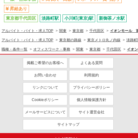
昇給あり
東京都千代田区
淡路町駅
小川町(東京)駅
新御茶ノ水駅
アルバイト・バイト・求人TOP
関東
東京都
千代田区
イオンモール 
アルバイト・バイト・求人TOP
東京都の路線
東京メトロ丸ノ内線
淡路町
職種・条件一覧
オフィスワーク・事務
関東
東京都
千代田区
イオン
掲載ご希望のお客様へ
よくある質問
お問い合わせ
利用規約
リンクについて
プライバシーポリシー
Cookieポリシー
個人情報保護方針
メールサービスについて
サイト運営会社
サイトマップ