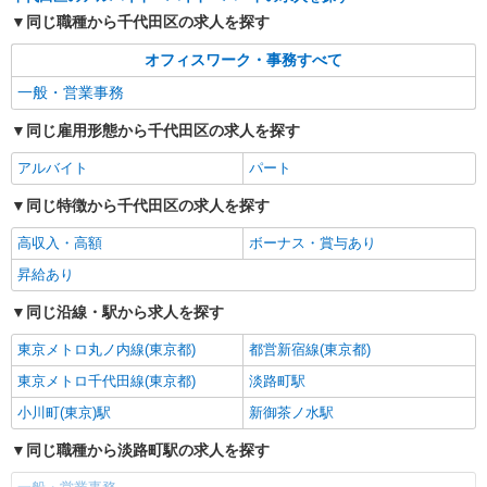
株式会社パソナ・東京キャリアセンター/KT600116067402
同じ職種から千代田区の求人を探す
一般事務/一般事務
オフィスワーク・事務すべて
月給269400円 ★交通費規定に基づき交通費支
給
一般・営業事務
東京都千代田区（御茶ノ水駅）
同じ雇用形態から千代田区の求人を探す
詳細を見る
キープ
アルバイト
パート
NEW
同じ特徴から千代田区の求人を探す
派遣社員
株式会社パソナ・東京キャリアセンター/KT600116026002
高収入・高額
ボーナス・賞与あり
一般事務
昇給あり
月給273400円 ★交通費規定に基づき交通費支
給
同じ沿線・駅から求人を探す
東京都千代田区（赤坂見附駅）
東京メトロ丸ノ内線(東京都)
都営新宿線(東京都)
詳細を見る
キープ
東京メトロ千代田線(東京都)
淡路町駅
小川町(東京)駅
新御茶ノ水駅
NEW
派遣社員
株式会社パソナ・東京キャリアセンター/KT600117149801
同じ職種から淡路町駅の求人を探す
一般事務