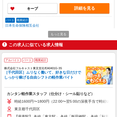
の変更を行うことがあります
詳細を見る
キープ
パート
職業紹介
日本生命保険相互会社
生命保険会社の一般事務
もっと見る
時給1,270円+交通費（規程あり）
この求人に似ている求人情報
東京都千代田区丸の内1-6-6 日本生命丸の内
ビル ただし､本人の通勤可能な範囲内で就業場所
の変更を行うことがあります
アルバイト
パート
職業紹介
詳細を見る
キープ
株式会社フルキャスト東京支社/EA0401G-3S
［千代田区］ムリなく働いて、好きな日だけで
アルバイト
パート
職業紹介
しっかり稼げる自由シフトの軽作業バイト
株式会社フルキャスト東京支社/EA0401G-3S
カンタン軽作業スタッフ（仕分け・シール貼り
など）
カンタン軽作業スタッフ（仕分け・シール貼りなど）
時給1600円〜1800円（22:00〜翌5:00の深夜手
当で時給UP） ※給与幅は経験・能力による
時給1600円〜1800円（22:00〜翌5:00の深夜手当で時給U
東京都千代田区
東京都千代田区
【最寄駅】 各線「東京駅」 各線「飯田橋駅」 各線「秋葉原駅