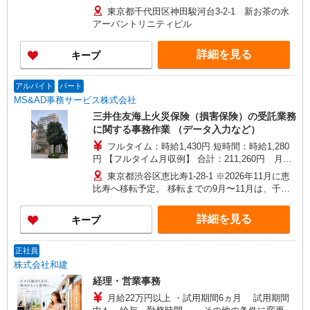
日勤務（特別加算、毎月給与受け取り）の場合 月
東京都千代田区神田駿河台3-2-1 新お茶の水
収：200,200円（時給1,430円×7時間×月20日勤
アーバントリニティビル
務） 特別加算：11,060円（毎月の給与受取または
退職まで積立が選択可能） （特別加算：1時間あ
詳細を見る
キープ
たり79円×7時間×月20日勤務) ★特別加算：1時間
あたり79円 ※その他、勤続年数に応じた加算、保
険会社経験者に対する加算もあります。 ★賞与あ
アルバイト
パート
り（年2回：6月・12月に支給）
MS&AD事務サービス株式会社
三井住友海上火災保険（損害保険）の受託業務
に関する事務作業 （データ入力など）
フルタイム：時給1,430円 短時間：時給1,280
円 【フルタイム月収例】 合計：211,260円 月20
日勤務（特別加算、毎月給与受け取り）の場合 月
東京都渋谷区恵比寿1-28-1 ※2026年11月に恵
収：200,200円（時給1,430円×7時間×月20日勤
比寿へ移転予定。 移転までの9月〜11月は、千代
務） 特別加算：11,060円（毎月の給与受取または
田区神田駿河台3-11-1 （三井住友海上駿河台新館
退職まで積立が選択可能） （特別加算：1時間あ
11階）が勤務地となります。
詳細を見る
キープ
たり79円×7時間×月20日勤務) ★特別加算：1時間
あたり79円 ※その他、勤続年数に応じた加算、保
険会社経験者に対する加算もあります。 ★賞与あ
正社員
り（年2回：6月・12月に支給）
株式会社和建
経理・営業事務
月給22万円以上 ・試用期間6ヵ月 試用期間