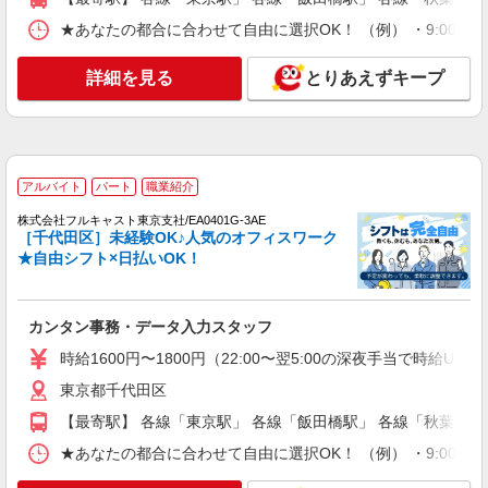
詳細を見る
キープ
★あなたの都合に合わせて自由に選択OK！ （例） ・9:00〜12:00 ・
アルバイト
パート
職業紹介
株式会社フルキャスト東京支社/EA0401G-3AE
詳細を見る
とりあえずキープ
カンタン事務・データ入力スタッフ
時給1600円〜1800円（22:00〜翌5:00の深夜手
当で時給UP） ※給与幅は経験・能力による
東京都千代田区
アルバイト
パート
職業紹介
株式会社フルキャスト東京支社/EA0401G-3AE
詳細を見る
キープ
［千代田区］未経験OK♪人気のオフィスワーク
★自由シフト×日払いOK！
正社員
職業紹介
日本生命保険相互会社
総合基幹職 地域ビジネスコース（バックオフ
カンタン事務・データ入力スタッフ
ィス中心）事務・営業支援・顧客対応等／未経
時給1600円〜1800円（22:00〜翌5:00の深夜手当で時給U
験可！
月額 24万7720円〜（残業代除き/別途、賞与
あり） ※賃金は当月1日から末日までの分を当月
東京都千代田区
20日支払（時間外勤務手当等については当月1日か
東京本部（千代田区丸の内・千代田区日比谷・
【最寄駅】 各線「東京駅」 各線「飯田橋駅」 各線「秋葉原駅
ら末日までの分を翌月20日に支払） 想定年収
文京区本駒込・港区三田・港区浜松町等）、また
430万〜460万 ※時間外勤務手当(法定内20時間・
★あなたの都合に合わせて自由に選択OK！ （例） ・9:00〜12:00 ・
は支社・ライフプラザ ※採用時の居住地から通勤
法定外0時間*想定)を含むモデル年収 *毎営業日
可能な事業所に配属（配置転換により、通勤可能
詳細を見る
キープ
9:00〜18:00勤務する場合の残業時間のイメージ