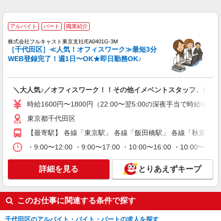
NEW
派遣社員
株式会社パソナ・東京キャリアセンター/KT600117507201
アルバイト
パート
職業紹介
一般事務
株式会社フルキャスト東京支社/EA0401G-3M
［千代田区］≪人気！オフィスワーク≫最短3分
月給306100円 ★交通費規定に基づき交通費支
WEB登録完了！週1日〜OK★即日勤務OK♪
給
東京都千代田区（大手町駅）
＼大人気♪／オフィスワーク！！その他イメベントスタッフ、仕分
詳細を見る
キープ
時給1600円〜1800円（22:00〜翌5:00の深夜手当で時給U
NEW
派遣社員
東京都千代田区
株式会社パソナ・東京キャリアセンター/KT6001177202
【最寄駅】 各線「東京駅」 各線「飯田橋駅」 各線「秋葉原駅
一般事務/データ入力
・9:00〜12:00 ・9:00〜17:00 ・10:00〜16:00 
月給288600円 ★交通費規定に基づき交通費支
給
詳細を見る
とりあえずキープ
東京都千代田区（東京駅）
詳細を見る
キープ
このお仕事に関連する条件で探す
NEW
派遣社員
千代田区のアルバイト・バイト・パートの求人を探す