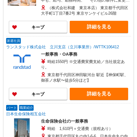
中も、給与、勤務時間、 その他の条件に変更は
ありません。 ・固定残業代なし ・経験、能力、年
（株式会社和建 東京本店） 東京都千代田区
齢を考慮して決定 ・交通費全額支給 ・昇給あり
大手町1丁目7番2号 東京サンケイビル26階
詳細を見る
キープ
派遣社員
ランスタッド株式会社 立川支店（立川事業所）/WTTK106412
一般事務・OA事務
時給1550円 ※交通費実費支給／当社規定あ
り。
東京都千代田区神田駿河台 駅近【神保町駅、
御茶ノ水駅〜徒歩5分ほど】
詳細を見る
キープ
パート
職業紹介
日本生命保険相互会社
生命保険会社の一般事務
時給 1,610円＋交通費（規程あり）
東京都千代田区丸の内1-6-6 日本生命丸の内