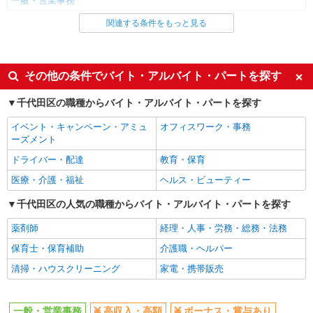
一般・営業事務
時給1800円 月収例：270000円 ★交通費規定に
基づき交通費支給
関連する条件をもっと見る
同じ雇用形態から淡路町駅の求人を探す
東京都千代田区（四ツ谷駅）
アルバイト
パート
詳細を見る
キープ
同じ特徴から淡路町駅の求人を探す
その他の条件でバイト・アルバイト・パートを探す
NEW
高収入・高額
ボーナス・賞与あり
派遣社員
千代田区の職種からバイト・アルバイト・パートを探す
株式会社パソナ・東京キャリアセンター/KT6001176099
昇給あり
イベント・キャンペーン・アミュ
オフィスワーク・事務
営業事務/一般事務
ーズメント
同じ職種から求人を探す
時給2000円 月収例：240000円 ★交通費規定に
ドライバー・配達
基づき交通費支給
教育・保育
オフィスワーク・事務
東京都千代田区（神田駅）
医療・介護・福祉
ヘルス・ビューティー
一般・営業事務
千代田区の人気の職種からバイト・アルバイト・パートを探す
詳細を見る
キープ
同じ特徴から求人を探す
薬剤師
経理・人事・労務・総務・法務
ボーナス・賞与あり
保育士・保育補助
介護職・ヘルパー
清掃・ハウスクリーニング
家電・携帯販売
一般・営業事務
高収入・高額
ボーナス・賞与あり