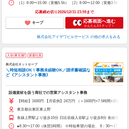
［1］8:00〜15:00（実働5.5h） ［2］8:00〜12:00
応募締め切り2026/12/31 23:59まで
応募画面へ進む
キープ
かんたん3ステップ！
株式会社アイザワビルサービス
の他の求人をみる
入谷(東京)駅
派遣社員
株式会社ネットセーブ
＼時短相談OK！事務未経験OK／請求書確認な
ど《アシスタント事務》
な
o
設備資材を扱う商社での営業アシスタント事務
入
未
【時給】1600円 【月収例】24万円 （＝1600円×7.5時間×2
タ
東京都台東区東上野
制
ル
各線上野駅より徒歩10分 日比谷線入谷駅より徒歩8分 各線浅草
ル
り
●8:30〜17:00（休憩1時間） ※時短希望の場合、 9：30〜17：0