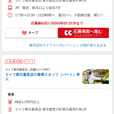
ライフ東日暮里店 東京都荒川区東日暮里4-36-20
K
JR「鶯谷」駅北口より徒歩7分
17:00〜22:00（1日3時間〜、週2日〜） ※勤務日数、曜日等は
応募締め切り2026/08/20 23:59まで
応募画面へ進む
キープ
かんたん3ステップ！
株式会社ライフコーポレーション
の他の求人をみる
入谷(東京)駅
パート
ライフ東日暮里店（店舗コード647）
ライフ東日暮里店の青果スタッフ（パート）求
人
い
青果
未
～
時給1,235円以上
2
ライフ東日暮里店 東京都荒川区東日暮里4-36-20