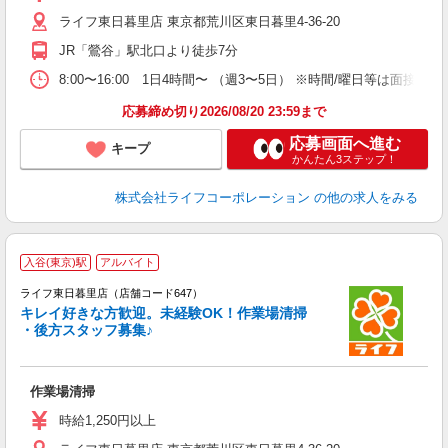
ライフ東日暮里店 東京都荒川区東日暮里4-36-20
JR「鶯谷」駅北口より徒歩7分
8:00〜16:00 1日4時間〜 （週3〜5日） ※時間/曜日等は面接に
応募締め切り2026/08/20 23:59まで
応募画面へ進む
キープ
かんたん3ステップ！
株式会社ライフコーポレーション
の他の求人をみる
入谷(東京)駅
アルバイト
ライフ東日暮里店（店舗コード647）
キレイ好きな方歓迎。未経験OK！作業場清掃
・後方スタッフ募集♪
作業場清掃
未
ダ
時給1,250円以上
昇