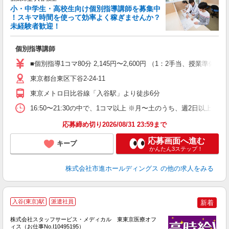
小・中学生・高校生向け個別指導講師を募集中
！スキマ時間を使って効率よく稼ぎませんか？
未経験者歓迎！
を
個別指導講師
未
O
■個別指導1コマ80分 2,145円〜2,600円 （1：2手当、授
東京都台東区下谷2-24-11
東京メトロ日比谷線「入谷駅」より徒歩6分
16:50〜21:30の中で、1コマ以上 ※月〜土のうち、週2日以上
応募締め切り2026/08/31 23:59まで
応募画面へ進む
キープ
かんたん3ステップ！
株式会社市進ホールディングス
の他の求人をみる
入谷(東京)駅
派遣社員
新着
方
を
株式会社スタッフサービス・メディカル 東東京医療オフ
み
ィス（お仕事No.I10495195）