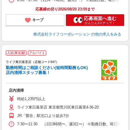
応募締め切り2026/08/20 23:59まで
応募画面へ進む
キープ
かんたん3ステップ！
株式会社ライフコーポレーション
の他の求人をみる
入谷(東京)駅
アルバイト
ライフ東日暮里店（店舗コード647）
勤務時間はご相談ください(短時間勤務もOK)
店内清掃スタッフ募集！
れ
店内清掃
未
～
時給1,235円以上
2
ライフ東日暮里店 東京都荒川区東日暮里4-36-20
JR「鶯谷」駅北口より徒歩7分
7:30〜11:30 （1日3時間〜、週3日〜） ※勤務日数、曜日等は