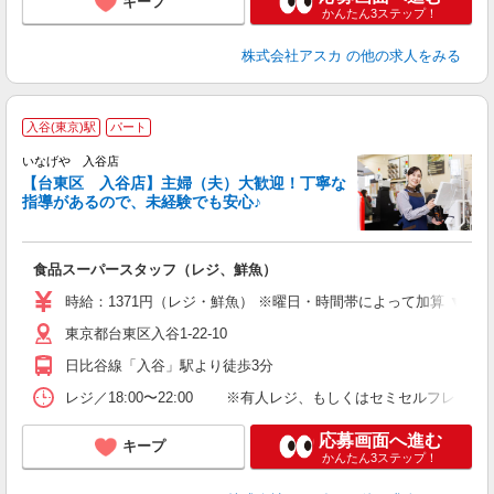
キープ
かんたん3ステップ！
株式会社アスカ
の他の求人をみる
入谷(東京)駅
パート
いなげや 入谷店
【台東区 入谷店】主婦（夫）大歓迎！丁寧な
指導があるので、未経験でも安心♪
な
食品スーパースタッフ（レジ、鮮魚）
未
エ
時給：1371円（レジ・鮮魚） ※曜日・時間帯によって加算 ▼詳細は以
あ
東京都台東区入谷1-22-10
由
業
日比谷線「入谷」駅より徒歩3分
レジ／18:00〜22:00 ※有人レジ、もしくはセミセルフレ
応募画面へ進む
キープ
かんたん3ステップ！