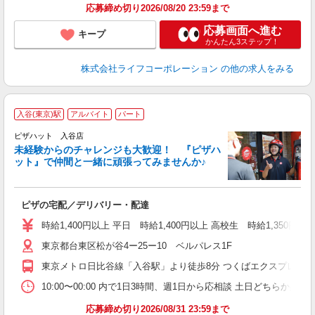
応募締め切り2026/08/20 23:59まで
応募画面へ進む
キープ
かんたん3ステップ！
株式会社ライフコーポレーション
の他の求人をみる
入谷(東京)駅
アルバイト
パート
ピザハット 入谷店
未経験からのチャレンジも大歓迎！ 『ピザハ
ット』で仲間と一緒に頑張ってみませんか♪
続
ピザの宅配／デリバリー・配達
未
ア
時給1,400円以上 平日 時給1,400円以上 高校生 時給1,350円以
O
東京都台東区松が谷4ー25ー10 ベルパレス1F
通
東京メトロ日比谷線「入谷駅」より徒歩8分 つくばエクスプレス「
10:00〜00:00 内で1日3時間、週1日から応相談 土日どちらか必須
応募締め切り2026/08/31 23:59まで