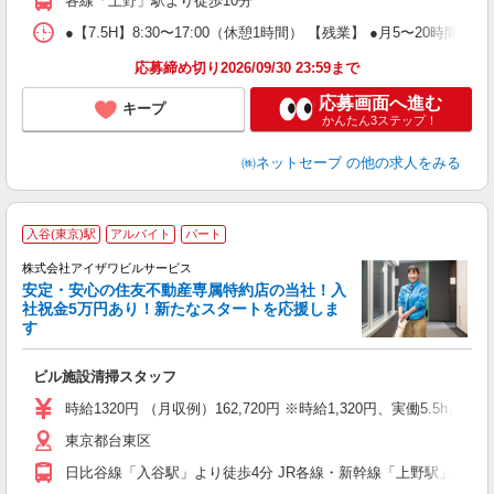
各線「上野」駅より徒歩10分
あ
●【7.5H】8:30〜17:00（休憩1時間） 【残業】 ●月5〜20時間程
応募締め切り2026/09/30 23:59まで
応募画面へ進む
キープ
かんたん3ステップ！
㈱ネットセーブ
の他の求人をみる
入谷(東京)駅
アルバイト
パート
与
嬉
株式会社アイザワビルサービス
安定・安心の住友不動産専属特約店の当社！入
社祝金5万円あり！新たなスタートを応援しま
す
ら
ビル施設清掃スタッフ
未
ア
時給1320円 （月収例）162,720円 ※時給1,320円、実働5.5h、
日
東京都台東区
業
日比谷線「入谷駅」より徒歩4分 JR各線・新幹線「上野駅」より徒