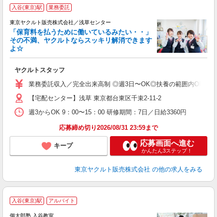
入谷(東京)駅
業務委託
東京ヤクルト販売株式会社／浅草センター
「保育料を払うために働いているみたい・・」
その不満、ヤクルトならスッキリ解消できます
よ☆
し
未
ヤクルトスタッフ
ア
業
業務委託収入／完全出来高制 ◎週3日〜OK◎扶養の範囲内OK ◎扶養
登
【宅配センター】浅草 東京都台東区千束2-11-2
週3からOK 9：00〜15：00 研修期間：7日／日給3360円
応募締め切り2026/08/31 23:59まで
応募画面へ進む
キープ
かんたん3ステップ！
東京ヤクルト販売株式会社
の他の求人をみる
入谷(東京)駅
アルバイト
来
中
個太郎塾 入谷教室