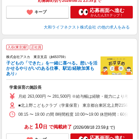
応募締め切り2026/08/31 23:59まで
応募画面へ進む
キープ
かんたん3ステップ！
大和ライフネクスト株式会社
の他の求人をみる
入谷(東京)駅
正社員
株式会社アスカ 東京支店（jb653759）
子どもの「できた」を一緒に喜べる。想いを活
かせるやりがいのある仕事、駅近/経験加算も
あり♪
面
学童保育の施設長
入
不
月給 263,000円 〜 281,500円 ※給与幅は経験・能力により考
～
■北上野こどもクラブ（学童保育） 東京都台東区北上野2156
満
08:15 〜 19:00 の間 8時間程度 10:00〜19:00 休憩時間：60分 交
10
あと
日
で掲載終了
(2026/08/18 23:59まで)
応募画面へ進む