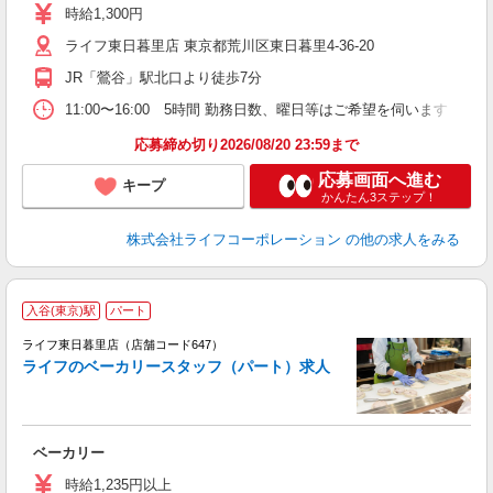
～
時給1,300円
2
ライフ東日暮里店 東京都荒川区東日暮里4-36-20
JR「鶯谷」駅北口より徒歩7分
11:00〜16:00 5時間 勤務日数、曜日等はご希望を伺います
応募締め切り2026/08/20 23:59まで
応募画面へ進む
キープ
かんたん3ステップ！
株式会社ライフコーポレーション
の他の求人をみる
入谷(東京)駅
パート
ライフ東日暮里店（店舗コード647）
ライフのベーカリースタッフ（パート）求人
未
～
2
ベーカリー
給
時給1,235円以上