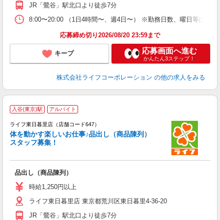
JR「鶯谷」駅北口より徒歩7分
8:00〜20:00 （1日4時間〜、週4日〜） ※勤務日数、曜日等は
応募締め切り2026/08/20 23:59まで
応募画面へ進む
キープ
かんたん3ステップ！
株式会社ライフコーポレーション
の他の求人をみる
入谷(東京)駅
アルバイト
る
ライフ東日暮里店（店舗コード647）
体を動かす楽しいお仕事♪品出し（商品陳列）
スタッフ募集！
事
品出し（商品陳列）
未
～
時給1,250円以上
2
ライフ東日暮里店 東京都荒川区東日暮里4-36-20
JR「鶯谷」駅北口より徒歩7分