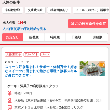
人気の条件
未経験歓迎
交通費支給
社会保険あり
ミドル（40代～）活躍中
求人件数 :
114
件
この検索条件を保存
入谷(東京)駅の平均時給を見る
指定なし
新着順
時給順
日給順
月給順
入谷(東京)駅
アルバイト
パート
銀座コージーコーナー
スイーツ好き集まれ！サポート体制万全！好き
なスイーツに囲まれて働ける環境＊接客スキル
＼
が身につきます♪
帰
ケーキ・洋菓子の店頭販売スタッフ
入
リ
時給1,230円
し
入谷店（東京都台東区下谷2-1-2） ※勤務地変更の範囲：変更なし
結
高
東京メトロ日比谷線「入谷駅」2番出口よりスグ