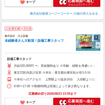
応募画面へ進む
キープ
かんたん3ステップ！
株式会社銀座コージーコーナー
の他の求人をみる
入谷(東京)駅
正社員
株式会社 川上設備
入
未経験者さん大歓迎！設備工事スタッフ
者
代
由
会
設備工事スタッフ
月給320,000円 〜、昇給随時あり ※年齢・経験を考慮いたします
東京23区内及び近郊 ※本社：東京都台東区松が谷3-3-16
※本社へのアクセス 上野駅より徒歩10分 入谷駅より徒歩5分
8:00〜17:00 ※勤務時間は現場によって多少異なります。
応募締め切り2026/08/23 23:59まで
応募画面へ進む
キープ
かんたん3ステップ！