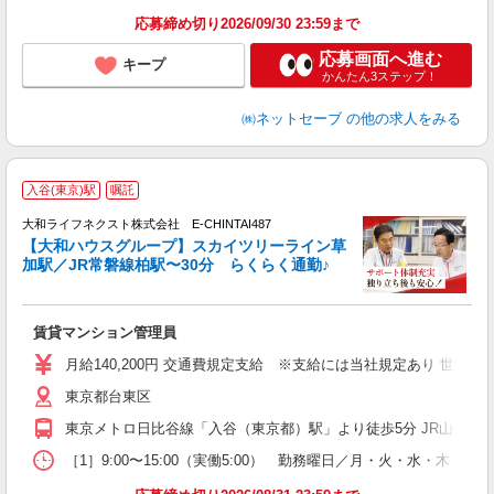
応募締め切り2026/09/30 23:59まで
応募画面へ進む
キープ
かんたん3ステップ！
㈱ネットセーブ
の他の求人をみる
入谷(東京)駅
嘱託
大和ライフネクスト株式会社 E-CHINTAI487
【大和ハウスグループ】スカイツリーライン草
加駅／JR常磐線柏駅〜30分 らくらく通勤♪
い
入
賃貸マンション管理員
躍
エ
月給140,200円 交通費規定支給 ※支給には当社規定あり 
東京都台東区
し
昼
東京メトロ日比谷線「入谷（東京都）駅」より徒歩5分 JR山手線「
［1］9:00〜15:00（実働5:00） 勤務曜日／月・火・水・木