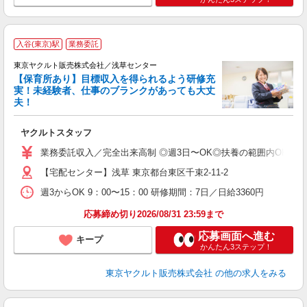
入谷(東京)駅
業務委託
東京ヤクルト販売株式会社／浅草センター
【保育所あり】目標収入を得られるよう研修充
実！未経験者、仕事のブランクがあっても大丈
夫！
相
ヤクルトスタッフ
未
ア
業務委託収入／完全出来高制 ◎週3日〜OK◎扶養の範囲内OK ◎扶養
【宅配センター】浅草 東京都台東区千束2-11-2
週3からOK 9：00〜15：00 研修期間：7日／日給3360円
応募締め切り2026/08/31 23:59まで
応募画面へ進む
キープ
かんたん3ステップ！
東京ヤクルト販売株式会社
の他の求人をみる