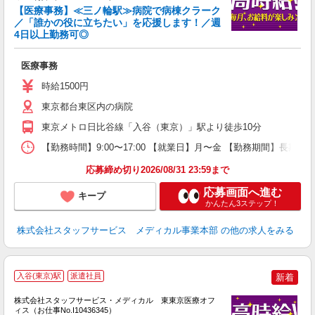
【医療事務】≪三ノ輪駅≫病院で病棟クラーク
／「誰かの役に立ちたい」を応援します！／週
4日以上勤務可◎
は
医療事務
時給1500円
東京都台東区内の病院
東京メトロ日比谷線「入谷（東京）」駅より徒歩10分
【勤務時間】9:00〜17:00 【就業日】月〜金 【勤務期間】長期
応募締め切り2026/08/31 23:59まで
応募画面へ進む
キープ
かんたん3ステップ！
株式会社スタッフサービス メディカル事業本部
の他の求人をみる
入谷(東京)駅
派遣社員
新着
方
を
株式会社スタッフサービス・メディカル 東東京医療オフ
み
ィス（お仕事No.I10436345）