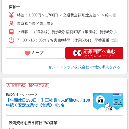
給
保育士
修
時給：1,500円〜1,700円 ＜交通費全額別途支給＞ ※給与幅は経
東京都台東区東上野6
上野駅 （JR各線）徒歩8分 稲荷町駅（銀座線）徒歩6分 入谷駅
7：30〜18：30のうち実働8時間（休憩60分） 早番遅番は週に1回
応募画面へ進む
キープ
かんたん3ステップ！
セントスタッフ株式会社
の他の求人をみる
【
入谷(東京)駅
紹介予定派遣
株式会社ネットセーブ
【年間休日130日！】正社員＼未経験OK／100
年続く安定企業で《営業》※3名
け
す
設備資材を扱う商社での営業