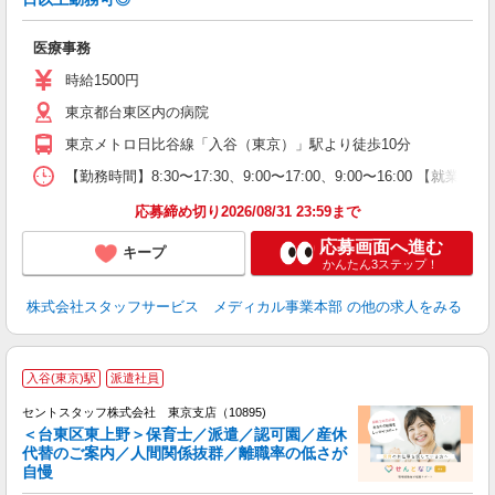
は
医療事務
時給1500円
東京都台東区内の病院
東京メトロ日比谷線「入谷（東京）」駅より徒歩10分
【勤務時間】8:30〜17:30、9:00〜17:00、9:00〜16:00 【就
応募締め切り2026/08/31 23:59まで
応募画面へ進む
キープ
かんたん3ステップ！
株式会社スタッフサービス メディカル事業本部
の他の求人をみる
入谷(東京)駅
派遣社員
セントスタッフ株式会社 東京支店（10895)
＜台東区東上野＞保育士／派遣／認可園／産休
代替のご案内／人間関係抜群／離職率の低さが
こ
自慢
ミ