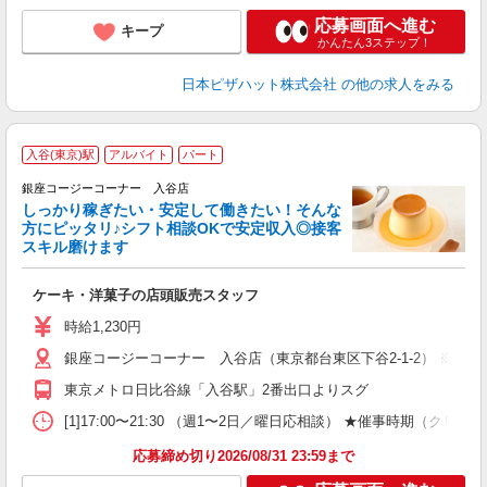
応募画面へ進む
キープ
かんたん3ステップ！
日本ピザハット株式会社
の他の求人をみる
■
入谷(東京)駅
アルバイト
パート
銀座コージーコーナー 入谷店
しっかり稼ぎたい・安定して働きたい！そんな
方にピッタリ♪シフト相談OKで安定収入◎接客
スキル磨けます
ら
ケーキ・洋菓子の店頭販売スタッフ
入
夫
時給1,230円
勤
銀座コージーコーナー 入谷店（東京都台東区下谷2-1-2） ※勤
務
典
東京メトロ日比谷線「入谷駅」2番出口よりスグ
[1]17:00〜21:30 （週1〜2日／曜日応相談） ★催事時
応募締め切り2026/08/31 23:59まで