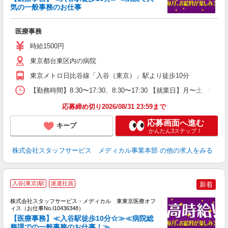
気の一般事務のお仕事
は
医療事務
時給1500円
東京都台東区内の病院
東京メトロ日比谷線「入谷（東京）」駅より徒歩10分
【勤務時間】8:30〜17:30、8:30〜17:30 【就業日】月〜土 【勤
応募締め切り2026/08/31 23:59まで
応募画面へ進む
キープ
かんたん3ステップ！
株式会社スタッフサービス メディカル事業本部
の他の求人をみる
入谷(東京)駅
派遣社員
新着
方
を
株式会社スタッフサービス・メディカル 東東京医療オフ
み
ィス（お仕事No.I10436348）
【医療事務】≪入谷駅徒歩10分☆≫≪病院総
務課での一般事務のお仕事！≫