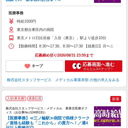
は
医療事務
時給1500円
東京都台東区内の病院
東京メトロ日比谷線「入谷（東京）」駅より徒歩10分
【勤務時間】8:30〜17:30、8:30〜17:30 【就業日】月〜土 【勤
応募締め切り2026/08/31 23:59まで
応募画面へ進む
キープ
かんたん3ステップ！
株式会社スタッフサービス メディカル事業本部
の他の求人をみる
入谷(東京)駅
派遣社員
新着
方
を
株式会社スタッフサービス・メディカル 東東京医療オフ
み
ィス（お仕事No.I10495191）
【医療事務】≪三ノ輪駅≫病院で病棟クラーク
／資格も経験も「これから」の貴方へ！／週4
日以上勤務可◎