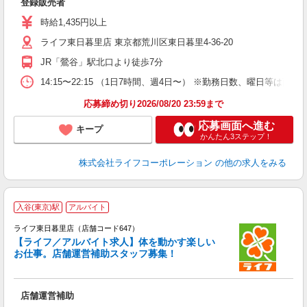
登録販売者
時給1,435円以上
ライフ東日暮里店 東京都荒川区東日暮里4-36-20
JR「鶯谷」駅北口より徒歩7分
14:15〜22:15 （1日7時間、週4日〜） ※勤務日数、曜日等は面
応募締め切り2026/08/20 23:59まで
応募画面へ進む
キープ
かんたん3ステップ！
株式会社ライフコーポレーション
の他の求人をみる
入谷(東京)駅
アルバイト
ライフ東日暮里店（店舗コード647）
【ライフ／アルバイト求人】体を動かす楽しい
お仕事。店舗運営補助スタッフ募集！
け
店舗運営補助
未