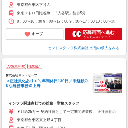
東京都台東区下谷３
東京メトロ日比谷線 「入谷駅」徒歩5分
8：30〜16：30 9：00〜17：00 9：30〜17：30 10：00
応募画面へ進む
キープ
かんたん3ステップ！
セントスタッフ株式会社
の他の求人をみる
入谷(東京)駅
職業紹介
株式会社ネットセーブ
＜正社員化あり＞＼年間休日130日／未経験O
休
Kな総務事務＠上野
入
インフラ関連商社での総務・労務スタッフ
未
リ
▼月給25万〜 契約社員として一定期間終業後、 正社員化の可能性
平
東京都台東区東上野４丁目
の