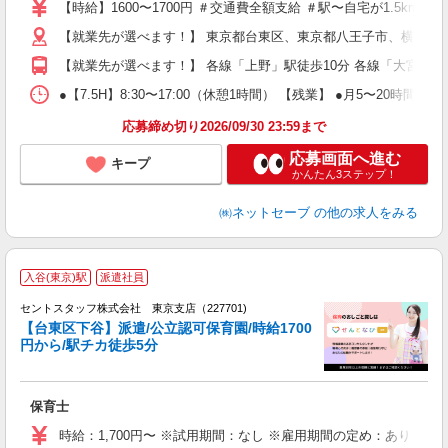
【時給】1600〜1700円 ＃交通費全額支給 ＃駅〜自宅が1.5km
【就業先が選べます！】 東京都台東区、東京都八王子市、横浜市
【就業先が選べます！】 各線「上野」駅徒歩10分 各線「大宮」
●【7.5H】8:30〜17:00（休憩1時間） 【残業】 ●月5〜20時間程
応募締め切り2026/09/30 23:59まで
応募画面へ進む
キープ
かんたん3ステップ！
㈱ネットセーブ
の他の求人をみる
入谷(東京)駅
派遣社員
セントスタッフ株式会社 東京支店（227701)
【台東区下谷】派遣/公立認可保育園/時給1700
円から/駅チカ徒歩5分
こ
ミ
給
保育士
社
時給：1,700円〜 ※試用期間：なし ※雇用期間の定め：あり（