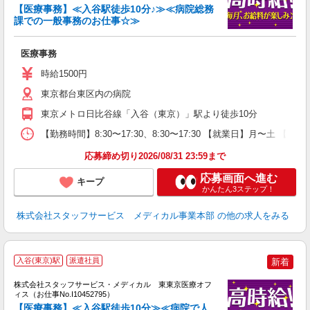
【医療事務】≪入谷駅徒歩10分♪≫≪病院総務
課での一般事務のお仕事☆≫
は
医療事務
時給1500円
東京都台東区内の病院
東京メトロ日比谷線「入谷（東京）」駅より徒歩10分
【勤務時間】8:30〜17:30、8:30〜17:30 【就業日】月〜土 【勤
応募締め切り2026/08/31 23:59まで
応募画面へ進む
キープ
かんたん3ステップ！
株式会社スタッフサービス メディカル事業本部
の他の求人をみる
入谷(東京)駅
派遣社員
新着
方
を
株式会社スタッフサービス・メディカル 東東京医療オフ
み
ィス（お仕事No.I10452795）
【医療事務】≪入谷駅徒歩10分≫≪病院で人