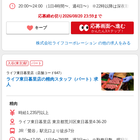
20:00〜24:00 （1日4時間〜、週4日〜） ※22時以降は深
応募締め切り2026/08/20 23:59まで
応募画面へ進む
キープ
かんたん3ステップ！
株式会社ライフコーポレーション
の他の求人をみる
入谷(東京)駅
パート
ライフ東日暮里店（店舗コード647）
ライフ東日暮里店の精肉スタッフ（パート）求
人
精肉
未
～
時給1,235円以上
2
ライフ東日暮里店 東京都荒川区東日暮里4-36-20
JR「鶯谷」駅北口より徒歩7分
8:00〜17:00 （1日4〜7時間、週3日〜） ※勤務日数、曜日等は