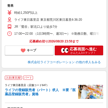
青果
未
ダ
時給1,250円以上
昇
ライフ東日暮里店 東京都荒川区東日暮里4-36-20
K
JR「鶯谷」駅北口より徒歩7分
17:00〜22:00 （1日3時間〜、週3日〜） ※勤務日数、曜日等は
応募締め切り2026/08/20 23:59まで
応募画面へ進む
キープ
かんたん3ステップ！
株式会社ライフコーポレーション
の他の求人をみる
入谷(東京)駅
パート
ライフ東日暮里店（店舗コード647）
ライフの登録販売者（パート）求人 ※要「医
お
薬品登録販売者」資格
フ
シ
K