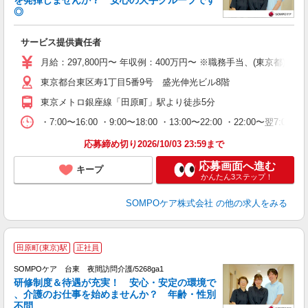
◎
ち
サービス提供責任者
未
上
月給：297,800円〜 年収例：400万円〜 ※職務手当、(東
険
東京都台東区寿1丁目5番9号 盛光伸光ビル8階
東京メトロ銀座線「田原町」駅より徒歩5分
・7:00〜16:00 ・9:00〜18:00 ・13:00〜22:00 ・22:00〜翌7:00
応募締め切り2026/10/03 23:59まで
応募画面へ進む
キープ
かんたん3ステップ！
SOMPOケア株式会社
の他の求人をみる
田原町(東京)駅
正社員
SOMPOケア 台東 夜間訪問介護/5268ga1
研修制度＆待遇が充実！ 安心・安定の環境で
、介護のお仕事を始めませんか？ 年齢・性別
不問