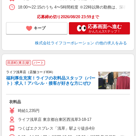
18:00〜22:15のうち 4〜5時間程度 ※22時以降の勤務は、深
応募締め切り2026/08/20 23:59まで
応募画面へ進む
キープ
かんたん3ステップ！
株式会社ライフコーポレーション
の他の求人をみる
田原町(東京)駅
パート
ライフ浅草店（店舗コード834）
福利厚生充実！ライフの衣料品スタッフ（パー
ト）求人！アパレル・接客が好きな方にぜひ
ん
衣料品
未
～
時給1,235円
2
ライフ浅草店 東京都台東区西浅草3-18-17
つくばエクスプレス「浅草」駅より徒歩4分