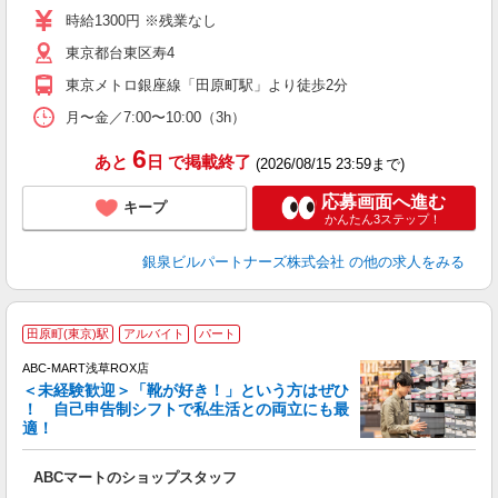
ア
時給1300円 ※残業なし
日
東京都台東区寿4
イ
東京メトロ銀座線「田原町駅」より徒歩2分
月〜金／7:00〜10:00（3h）
6
あと
日
で掲載終了
(2026/08/15 23:59まで)
応募画面へ進む
キープ
かんたん3ステップ！
銀泉ビルパートナーズ株式会社
の他の求人をみる
田原町(東京)駅
アルバイト
パート
ABC-MART浅草ROX店
＜未経験歓迎＞「靴が好き！」という方はぜひ
！ 自己申告制シフトで私生活との両立にも最
適！
き
ABCマートのショップスタッフ
未