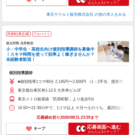
かんたん3ステップ！
東京ヤクルト販売株式会社
の他の求人をみる
田原町(東京)駅
アルバイト
来
中
個太郎塾 浅草教室
小・中学生・高校生向け個別指導講師を募集中
！スキマ時間を使って効率よく稼ぎませんか？
未経験者歓迎！
を
個別指導講師
未
O
■個別指導1コマ80分 2,145円〜2,600円 （1：2手当、授
東京都台東区寿1-12-5 大井寿ビル1F
東京メトロ銀座線「田原町駅」より徒歩5分
16:50〜21:30の中で、1コマ以上 ※月〜土のうち、週2日以上
応募締め切り2026/08/31 23:59まで
応募画面へ進む
キープ
かんたん3ステップ！