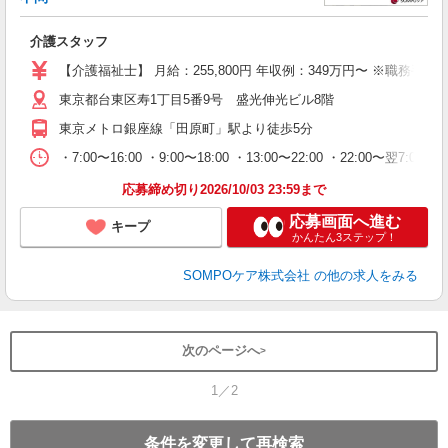
い
介護スタッフ
経
チ
【介護福祉士】 月給：255,800円 年収例：349万円〜 ※職
社
東京都台東区寿1丁目5番9号 盛光伸光ビル8階
東京メトロ銀座線「田原町」駅より徒歩5分
・7:00〜16:00 ・9:00〜18:00 ・13:00〜22:00 ・22:00〜翌7:00
応募締め切り2026/10/03 23:59まで
応募画面へ進む
キープ
かんたん3ステップ！
SOMPOケア株式会社
の他の求人をみる
次のページへ
1／2
条件を変更して再検索