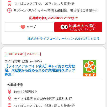
つくばエクスプレス「浅草」駅より徒歩4分
8:00〜17:00のうち 4〜7時間 勤務日数、曜日等はご希望を伺いま
応募締め切り2026/08/20 23:59まで
応募画面へ進む
キープ
かんたん3ステップ！
株式会社ライフコーポレーション
の他の求人をみる
田原町(東京)駅
アルバイト
ライフ浅草店（店舗コード834）
【ライフ／アルバイト求人】キレイ好きな方歓
迎。未経験から始められる作業場清掃スタッフ
募集！
作業場清掃
未
ダ
時給1,235円以上
昇
ライフ浅草店 東京都台東区西浅草3-18-17
つくばエクスプレス「浅草」駅より徒歩4分