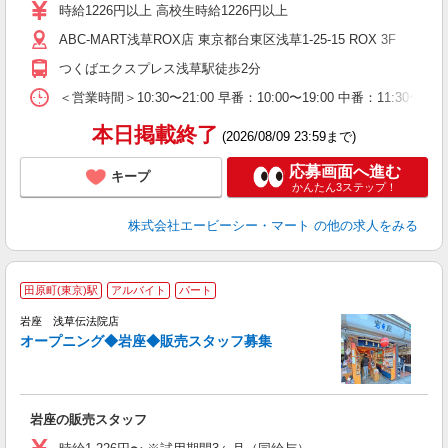
与
時給1226円以上 高校生時給1226円以上
企
ABC-MART浅草ROX店 東京都台東区浅草1-25-15 ROX 3F
り
つくばエクスプレス浅草駅徒歩2分
＜営業時間＞10:30〜21:00 早番：10:00〜19:00 中番：
本日掲載終了
(2026/08/09 23:59まで)
応募画面へ進む
キープ
かんたん3ステップ！
株式会社エービーシー・マート
の他の求人をみる
田原町(東京)駅
アルバイト
パート
岩座 浅草伝法院店
オープニング◆岩座◆販売スタッフ募集
ず
岩座の販売スタッフ
入
り