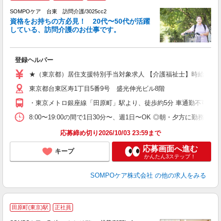
SOMPOケア 台東 訪問介護/3025cc2
ま
資格をお持ちの方必見！ 20代〜50代が活躍
している、訪問介護のお仕事です。
◆
登録ヘルパー
未
ル
★（東京都）居住支援特別手当対象求人 【介護福祉士】時給1,800円
躍
東京都台東区寿1丁目5番9号 盛光伸光ビル8階
O
O
・東京メトロ銀座線「田原町」駅より、徒歩約5分 車通勤不可、
8:00〜19:00の間で1日30分〜、週1日〜OK ◎朝・夕方に
応募締め切り2026/10/03 23:59まで
応募画面へ進む
キープ
かんたん3ステップ！
SOMPOケア株式会社
の他の求人をみる
【
田原町(東京)駅
正社員