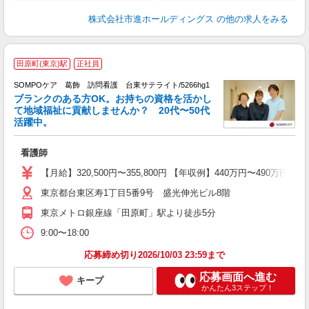
株式会社市進ホールディングス
の他の求人をみる
田原町(東京)駅
正社員
SOMPOケア 葛飾 訪問看護 台東サテライト/5266hg1
ブランクのある方OK。お持ちの資格を活かし
て地域福祉に貢献しませんか？ 20代〜50代
活躍中。
て
看護師
未
分
【月給】320,500円〜355,800円 【年収例】440万円〜4
社
東京都台東区寿1丁目5番9号 盛光伸光ビル8階
東京メトロ銀座線「田原町」駅より徒歩5分
9:00〜18:00
応募締め切り2026/10/03 23:59まで
応募画面へ進む
キープ
かんたん3ステップ！