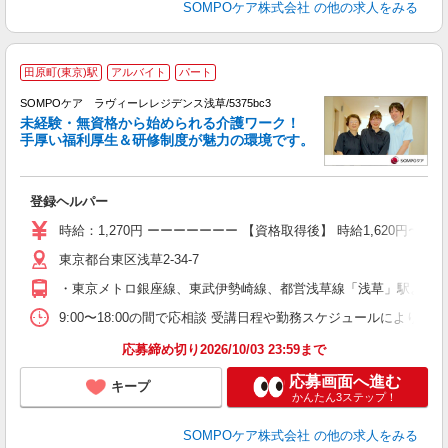
SOMPOケア株式会社
の他の求人をみる
田原町(東京)駅
アルバイト
パート
SOMPOケア ラヴィーレレジデンス浅草/5375bc3
未経験・無資格から始められる介護ワーク！
手厚い福利厚生＆研修制度が魅力の環境です。
す
登録ヘルパー
未
昼
時給：1,270円 ーーーーーーー 【資格取得後】 時給1,620円〜 
転
東京都台東区浅草2-34-7
制
・東京メトロ銀座線、東武伊勢崎線、都営浅草線「浅草」駅より、
9:00〜18:00の間で応相談 受講日程や勤務スケジュールにより
応募締め切り2026/10/03 23:59まで
応募画面へ進む
キープ
かんたん3ステップ！
SOMPOケア株式会社
の他の求人をみる