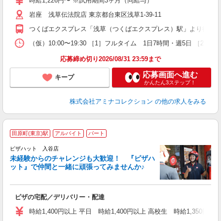
時給1,226円〜 ※試用期間3ヶ月（同給与）
社
岩座 浅草伝法院店 東京都台東区浅草1-39-11
K
つくばエクスプレス「浅草（つくばエクスプレス）駅」より徒歩3分
（仮）10:00〜19:30 ［1］フルタイム 1日7時間・週5日 ［
応募締め切り2026/08/31 23:59まで
応募画面へ進む
キープ
かんたん3ステップ！
株式会社アミナコレクション
の他の求人をみる
田原町(東京)駅
アルバイト
パート
ピザハット 入谷店
未経験からのチャレンジも大歓迎！ 『ピザハ
ット』で仲間と一緒に頑張ってみませんか♪
続
ピザの宅配／デリバリー・配達
未
ア
時給1,400円以上 平日 時給1,400円以上 高校生 時給1,350円以
O