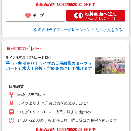
応募締め切り2026/08/20 23:59まで
応募画面へ進む
キープ
かんたん3ステップ！
株式会社ライフコーポレーション
の他の求人をみる
田原町(東京)駅
パート
ライフ浅草店（店舗コード834）
手当・割引あり！ライフの日用雑貨スタッフ（
パート）求人！経験・年齢を気にせず働けます
日用雑貨
未
～
時給1,235円以上
2
ライフ浅草店 東京都台東区西浅草3-18-17
給
つくばエクスプレス「浅草」駅より徒歩4分
17:00〜22:00のうち 勤務日数、曜日等はご希望を伺います
応募締め切り2026/08/20 23:59まで