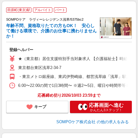
田原町(東京)駅
アルバイト
パート
SOMPOケア ラヴィーレレジデンス浅草/5375bc2
年齢不問、資格取りたての方もOK！ 安心し
て働ける環境で、介護のお仕事に携わりません
か！
現
や
登録ヘルパー
未
躍
★（東京都）居住支援特別手当対象求人 【介護福祉士】時給1,700円
額
東京都台東区浅草2-34-7
企
険
・東京メトロ銀座線、東武伊勢崎線、都営浅草線「浅草」駅より、
6:00〜22:00の間で1日3時間〜 ※週2〜5日、曜日や時間帯等も
応募締め切り2026/10/03 23:59まで
応募画面へ進む
キープ
かんたん3ステップ！
SOMPOケア株式会社
の他の求人をみる