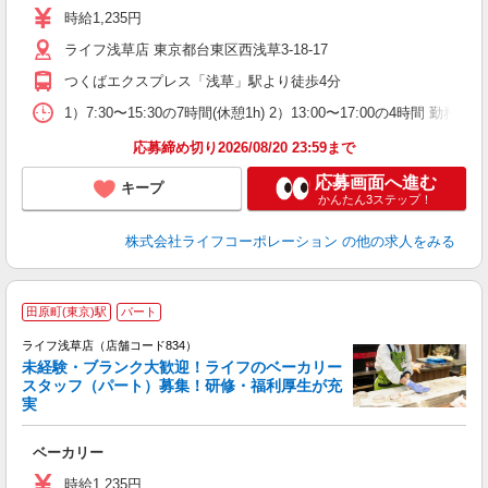
～
時給1,235円
2
ライフ浅草店 東京都台東区西浅草3-18-17
つくばエクスプレス「浅草」駅より徒歩4分
1）7:30〜15:30の7時間(休憩1h) 2）13:00〜17:00の4時間
応募締め切り2026/08/20 23:59まで
応募画面へ進む
キープ
かんたん3ステップ！
株式会社ライフコーポレーション
の他の求人をみる
田原町(東京)駅
パート
ライフ浅草店（店舗コード834）
未経験・ブランク大歓迎！ライフのベーカリー
スタッフ（パート）募集！研修・福利厚生が充
実
ベーカリー
未
～
時給1,235円