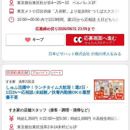
東京都台東区松が谷4ー25ー10 ベルパレス1F
通
東京メトロ日比谷線「入谷駅」より徒歩8分 つくばエクスプレス「
10:00〜00:00 内で1日3時間、週1日から応相談 土日どちらか必須
応募締め切り2026/08/31 23:59まで
応募画面へ進む
キープ
かんたん3ステップ！
日本ピザハット株式会社
の他の求人をみる
≪
田原町(東京)駅
アルバイト
パート
すき家 浅草六区店
しゅふ活躍中！ランチタイム大歓迎！週2日・
安
1日2h〜応相談♪未経験／扶養内勤務OK☆履歴
書不要
の
すき家の店舗スタッフ（接客・調理・清掃など）
履
タ
時給1,350円 ※22:00〜翌5:00：時給1,688円 ※高校生時給1,230
（
東京都台東区浅草2-9-14木村ビル1F
夜