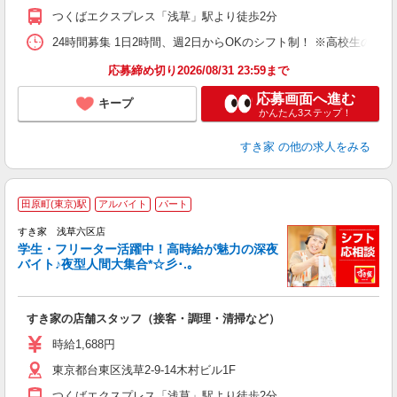
割
つくばエクスプレス「浅草」駅より徒歩2分
24時間募集 1日2時間、週2日からOKのシフト制！ ※高校生のシ
応募締め切り2026/08/31 23:59まで
応募画面へ進む
キープ
かんたん3ステップ！
すき家
の他の求人をみる
田原町(東京)駅
アルバイト
パート
すき家 浅草六区店
学生・フリーター活躍中！高時給が魅力の深夜
バイト♪夜型人間大集合*☆彡･.｡
つ
すき家の店舗スタッフ（接客・調理・清掃など）
履
ミ
時給1,688円
～
東京都台東区浅草2-9-14木村ビル1F
内
あ
つくばエクスプレス「浅草」駅より徒歩2分