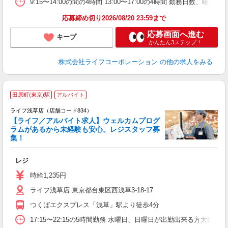
9:15〜14:00の間の4時間 13:00〜17:00の4時間 勤務日数、曜
応募締め切り2026/08/20 23:59まで
応募画面へ進む
キープ
かんたん3ステップ！
株式会社ライフコーポレーション
の他の求人をみる
田原町(東京)駅
アルバイト
ライフ浅草店（店舗コード834）
【ライフ／アルバイト求人】ウェルカムプログ
ラムがあるから未経験も安心。レジスタッフ募
集！
レジ
未
ダ
時給1,235円
昇
ライフ浅草店 東京都台東区西浅草3-18-17
つくばエクスプレス「浅草」駅より徒歩4分
17:15〜22:15の5時間勤務 水曜日、日曜日が出勤出来る方大歓迎