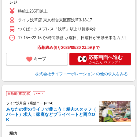
レジ
未
～
時給1,235円以上
2
ライフ浅草店 東京都台東区西浅草3-18-17
つくばエクスプレス「浅草」駅より徒歩4分
17:15〜22:15で5時間勤務 水曜日、日曜日が出勤出来る方大歓迎
応募締め切り2026/08/20 23:59まで
応募画面へ進む
キープ
かんたん3ステップ！
株式会社ライフコーポレーション
の他の求人をみる
田原町(東京)駅
パート
ライフ浅草店（店舗コード834）
あなたの街のライフで働こう！精肉スタッフ（
パート）求人！家庭などプライベートと両立O
K
精肉
未