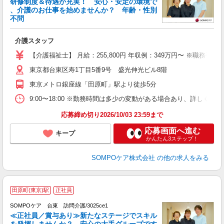
研修制度＆待遇が充実！ 安心・安定の環境で
、介護のお仕事を始めませんか？ 年齢・性別
不問
い
介護スタッフ
経
業
【介護福祉士】 月給：255,800円 年収例：349万円〜 ※
東京都台東区寿1丁目5番9号 盛光伸光ビル8階
東京メトロ銀座線「田原町」駅より徒歩5分
9:00〜18:00 ※勤務時間は多少の変動がある場合あり、詳しく
応募締め切り2026/10/03 23:59まで
応募画面へ進む
キープ
かんたん3ステップ！
SOMPOケア株式会社
の他の求人をみる
田原町(東京)駅
正社員
SOMPOケア 台東 訪問介護/3025ce1
≪正社員／賞与あり≫新たなステージでスキル
を発揮しませんか？ 安心の大手グループです