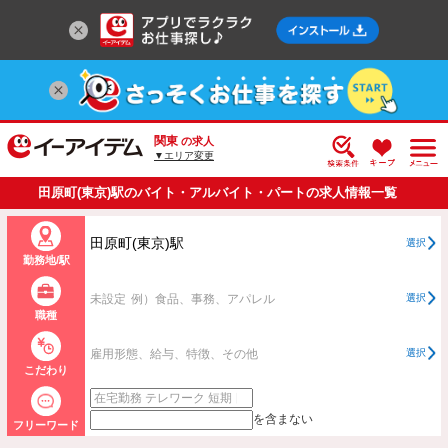
関東
の求人
▼エリア変更
田原町(東京)駅のバイト・アルバイト・パートの求人情報一覧
田原町(東京)駅
選択
勤務地/駅
未設定
例）食品、事務、アパレル
選択
職種
雇用形態、給与、特徴、その他
選択
こだわり
を含まない
フリーワード