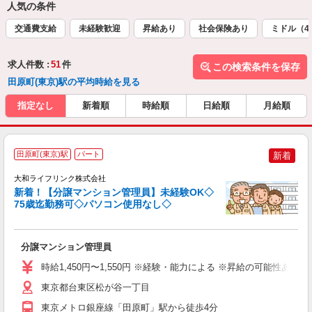
人気の条件
交通費支給
未経験歓迎
昇給あり
社会保険あり
ミドル（4
求人件数 :
51
件
この検索条件を保存
田原町(東京)駅の平均時給を見る
指定なし
新着順
時給順
日給順
月給順
田原町(東京)駅
パート
新着
大和ライフリンク株式会社
新着！【分譲マンション管理員】未経験OK◇
75歳迄勤務可◇パソコン使用なし◇
か
分譲マンション管理員
未
～
時給1,450円〜1,550円 ※経験・能力による ※昇給の可能性あり 
固
2
東京都台東区松が谷一丁目
東京メトロ銀座線「田原町」駅から徒歩4分