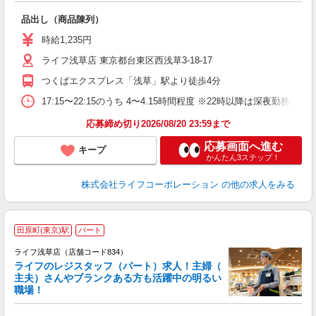
品出し（商品陳列）
未
ダ
時給1,235円
昇
ライフ浅草店 東京都台東区西浅草3-18-17
K
つくばエクスプレス「浅草」駅より徒歩4分
17:15〜22:15のうち 4〜4.15時間程度 ※22時以降は深夜勤
応募締め切り2026/08/20 23:59まで
応募画面へ進む
キープ
かんたん3ステップ！
株式会社ライフコーポレーション
の他の求人をみる
田原町(東京)駅
パート
ライフ浅草店（店舗コード834）
ライフのレジスタッフ（パート）求人！主婦（
主夫）さんやブランクある方も活躍中の明るい
職場！