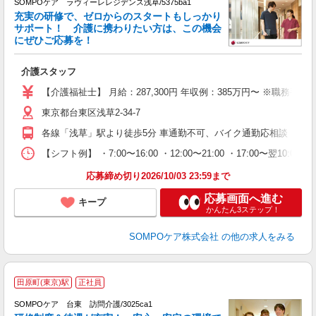
SOMPOケア ラヴィーレレジデンス浅草/5375ba1
充実の研修で、ゼロからのスタートもしっかり
サポート！ 介護に携わりたい方は、この機会
にぜひご応募を！
師
介護スタッフ
経
上
【介護福祉士】 月給：287,300円 年収例：385万円〜 ※
東京都台東区浅草2-34-7
各線「浅草」駅より徒歩5分 車通勤不可、バイク通勤応相談
【シフト例】 ・7:00〜16:00 ・12:00〜21:00 ・17:00〜翌10:00 ・2
応募締め切り2026/10/03 23:59まで
応募画面へ進む
キープ
かんたん3ステップ！
SOMPOケア株式会社
の他の求人をみる
田原町(東京)駅
正社員
SOMPOケア 台東 訪問介護/3025ca1