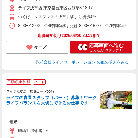
2
ライフ浅草店 東京都台東区西浅草3-18-17
つくばエクスプレス「浅草」駅より徒歩4分
8:00〜12:00 の4時間勤務または 8:00〜16:00 の7時間
応募締め切り2026/08/20 23:59まで
応募画面へ進む
キープ
かんたん3ステップ！
株式会社ライフコーポレーション
の他の求人をみる
田原町(東京)駅
パート
ライフ浅草店（店舗コード834）
ライフの青果スタッフ（パート）募集！ワーク
ライフバランスを大切にできるお仕事です
の
青果
未
～
時給1,235円以上
2