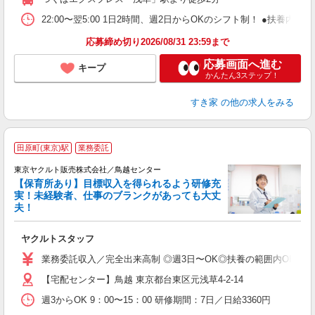
22:00〜翌5:00 1日2時間、週2日からOKのシフト制！ ●扶養内勤務
応募締め切り2026/08/31 23:59まで
応募画面へ進む
キープ
かんたん3ステップ！
すき家
の他の求人をみる
田原町(東京)駅
業務委託
東京ヤクルト販売株式会社／鳥越センター
【保育所あり】目標収入を得られるよう研修充
実！未経験者、仕事のブランクがあっても大丈
夫！
相
ヤクルトスタッフ
未
ア
業務委託収入／完全出来高制 ◎週3日〜OK◎扶養の範囲内OK ◎扶養
【宅配センター】鳥越 東京都台東区元浅草4-2-14
週3からOK 9：00〜15：00 研修期間：7日／日給3360円