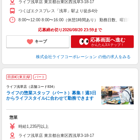
ライフ浅草店 東京都台東区西浅草3-18-17
つくばエクスプレス「浅草」駅より徒歩4分
8:00〜12:00 8:00〜16:00（休憩1時間あり） 勤務日数、曜日
応募締め切り2026/08/20 23:59まで
応募画面へ進む
キープ
かんたん3ステップ！
株式会社ライフコーポレーション
の他の求人をみる
田原町(東京)駅
パート
ライフ浅草店（店舗コード834）
ライフの惣菜スタッフ（パート）募集！週3日
からライフスタイルに合わせて勤務できます
惣菜
未
～
時給1,235円以上
2
ライフ浅草店 東京都台東区西浅草3-18-17