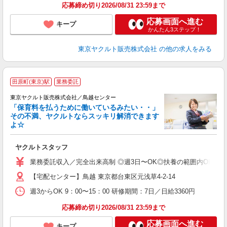
応募締め切り2026/08/31 23:59まで
応募画面へ進む
キープ
かんたん3ステップ！
東京ヤクルト販売株式会社
の他の求人をみる
田原町(東京)駅
業務委託
東京ヤクルト販売株式会社／鳥越センター
「保育料を払うために働いているみたい・・」
その不満、ヤクルトならスッキリ解消できます
よ☆
し
未
ヤクルトスタッフ
ア
業
業務委託収入／完全出来高制 ◎週3日〜OK◎扶養の範囲内OK ◎扶養
登
【宅配センター】鳥越 東京都台東区元浅草4-2-14
週3からOK 9：00〜15：00 研修期間：7日／日給3360円
応募締め切り2026/08/31 23:59まで
応募画面へ進む
キープ