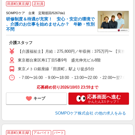
【
田原町(東京)駅
正社員
SOMPOケア 台東 定期巡回/5267da1
研修制度＆待遇が充実！ 安心・安定の環境で
、介護のお仕事を始めませんか？ 年齢・性別
不問
物
介護スタッフ
未
駅
【介護福祉士】月給：275,800円／年収例：375万円〜 【実務
通
東京都台東区寿1丁目5番9号 盛光伸光ビル8階
東京メトロ銀座線「田原町」駅より徒歩5分
・7:00〜16:00 ・9:00〜18:00 ・13:00〜22:00 ・22:00〜翌7:00
応募締め切り2026/10/03 23:59まで
応募画面へ進む
キープ
かんたん3ステップ！
SOMPOケア株式会社
の他の求人をみる
田原町(東京)駅
アルバイト
パート