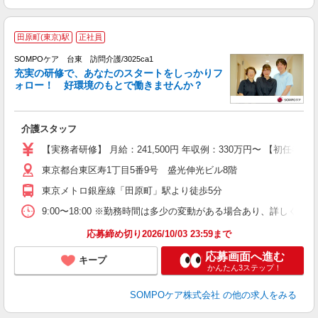
【
田原町(東京)駅
正社員
を
SOMPOケア 台東 訪問介護/3025ca1
充実の研修で、あなたのスタートをしっかりフ
ォロー！ 好環境のもとで働きませんか？
面
介護スタッフ
未
【実務者研修】 月給：241,500円 年収例：330万円〜 【初
O
東京都台東区寿1丁目5番9号 盛光伸光ビル8階
東京メトロ銀座線「田原町」駅より徒歩5分
9:00〜18:00 ※勤務時間は多少の変動がある場合あり、詳しく
応募締め切り2026/10/03 23:59まで
応募画面へ進む
キープ
かんたん3ステップ！
SOMPOケア株式会社
の他の求人をみる