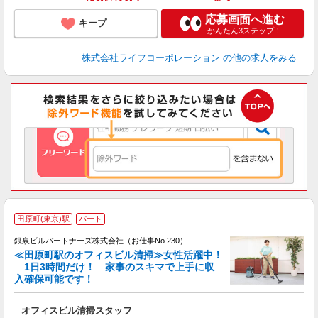
応募画面へ進む
キープ
かんたん3ステップ！
株式会社ライフコーポレーション
の他の求人をみる
田原町(東京)駅
パート
銀泉ビルパートナーズ株式会社（お仕事No.230）
お
≪田原町駅のオフィスビル清掃≫女性活躍中！
1日3時間だけ！ 家事のスキマで上手に収
入確保可能です！
が
オフィスビル清掃スタッフ
未